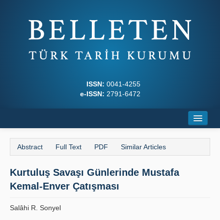
ISSN:
0041-4255
e-ISSN:
2791-6472
Home
Abstract
Full Text
PDF
Similar Articles
About
Kurtuluş Savaşı Günlerinde Mustafa
Journal Boards
Kemal-Enver Çatışması
Writing Rules
Salâhi R. Sonyel
Principles