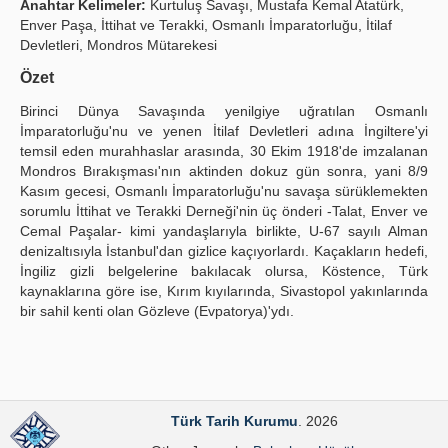
Anahtar Kelimeler:
Kurtuluş Savaşı, Mustafa Kemal Atatürk,
Enver Paşa, İttihat ve Terakki, Osmanlı İmparatorluğu, İtilaf
Publication Policies
Devletleri, Mondros Mütarekesi
Guidelines
Özet
Contact Us
Birinci Dünya Savaşında yenilgiye uğratılan Osmanlı
İmparatorluğu'nu ve yenen İtilaf Devletleri adına İngiltere'yi
temsil eden murahhaslar arasında, 30 Ekim 1918'de imzalanan
Mondros Bırakışması'nın aktinden dokuz gün sonra, yani 8/9
Kasım gecesi, Osmanlı İmparatorluğu'nu savaşa sürüklemekten
sorumlu İttihat ve Terakki Derneği'nin üç önderi -Talat, Enver ve
Cemal Paşalar- kimi yandaşlarıyla birlikte, U-67 sayılı Alman
denizaltısıyla İstanbul'dan gizlice kaçıyorlardı. Kaçakların hedefi,
İngiliz gizli belgelerine bakılacak olursa, Köstence, Türk
kaynaklarına göre ise, Kırım kıyılarında, Sivastopol yakınlarında
bir sahil kenti olan Gözleve (Evpatorya)'ydı.
Türk Tarih Kurumu
. 2026