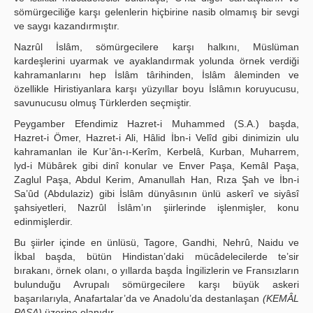
sömürgeciliğe karşı gelenlerin hiçbirine nasib olmamış bir sevgi
ve saygı kazandırmıştır.
Nazrûl İslâm, sömürgecilere karşı halkını, Müslüman
kardeşlerini uyarmak ve ayaklandırmak yolunda örnek verdiği
kahramanlarını hep İslâm târihinden, İslâm âleminden ve
özellikle Hiristiyanlara karşı yüzyıllar boyu İslâmın koruyucusu,
savunucusu olmuş Türklerden seçmiştir.
Peygamber Efendimiz Hazret-i Muhammed (S.A.) başda,
Hazret-i Ömer, Hazret-i Ali, Hâlid İbn-i Velîd gibi dinimizin ulu
kahramanlan ile Kur’ân-ı-Kerîm, Kerbelâ, Kurban, Muharrem,
lyd-i Mübârek gibi dinî konular ve Enver Paşa, Kemâl Paşa,
Zaglul Paşa, Abdul Kerim, Amanullah Han, Rıza Şah ve İbn-i
Sa’ûd (Abdulaziz) gibi İslâm dünyâsının ünlü askerî ve siyâsî
şahsiyetleri, Nazrûl İslâm’ın şiirlerinde işlenmişler, konu
edinmişlerdir.
Bu şiirler içinde en ünlüsü, Tagore, Gandhi, Nehrû, Naidu ve
İkbal başda, bütün Hindistan’daki mücâdelecilerde te’sir
bırakanı, örnek olanı, o yıllarda başda İngilizlerin ve Fransızların
bulunduğu Avrupalı sömürgecilere karşı büyük askeri
başarılarıyla, Anafartalar’da ve Anadolu’da destanlaşan
(KEMÂL
PAŞA)
üzerine olanıdır.