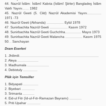
44. Nazrûl İslâm: İslâmî Kabıta (İslâmî Şiirler) Bangladeş İslâm
Vakfı Yayını…… 1982
45. Nazrûl Geeti (5. Cild) Nazrûl Akademisi Yayını...............
1971 -73
46. Nazrûl Geeti (Akhanda) .................. Eylül 1978
47. Sunirbachita Nazrûl Geeti ................... Kasım 1972
48. Sunirbachita Nazrûl Geeti Guchchha................. Mayıs 1973
49. Sunirbachita Nazrûl Geeti Malancha .................. Kasım 1975
50. . Sanchayan
Dram Eserleri
1. Jhilimili....................................................................................
2. Aleya ......................
3. Madhumala .......................
4. Debistuly ...............
Plâk için Temsiller
1. Bidyapati ................
2. Biyebari ..............
3. Srimanta ............
4. Eid-ul Fitr (îd-ul-Fıtr-Ramazan Bayramı) .............
5. Priti Upahar ..............