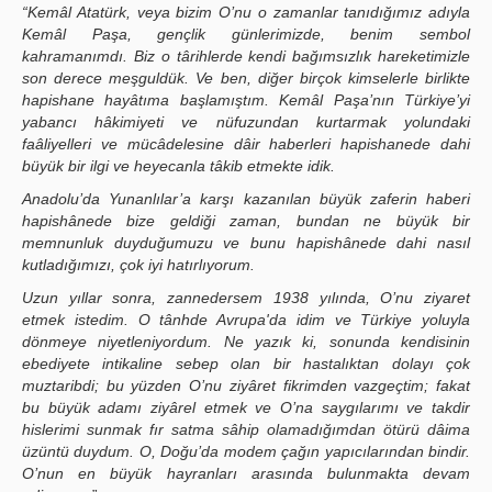
“Kemâl Atatürk, veya bizim O’nu o zamanlar tanıdığımız adıyla
Kemâl Paşa, gençlik günlerimizde, benim sembol
kahramanımdı. Biz o târihlerde kendi bağımsızlık hareketimizle
son derece meşguldük. Ve ben, diğer birçok kimselerle birlikte
hapishane hayâtıma başlamıştım. Kemâl Paşa’nın Türkiye’yi
yabancı hâkimiyeti ve nüfuzundan kurtarmak yolundaki
faâliyelleri ve mücâdelesine dâir haberleri hapishanede dahi
büyük bir ilgi ve heyecanla tâkib etmekte idik.
Anadolu’da Yunanlılar’a karşı kazanılan büyük zaferin haberi
hapishânede bize geldiği zaman, bundan ne büyük bir
memnunluk duyduğumuzu ve bunu hapishânede dahi nasıl
kutladığımızı, çok iyi hatırlıyorum.
Uzun yıllar sonra, zannedersem 1938 yılında, O’nu ziyaret
etmek istedim. O tânhde Avrupa'da idim ve Türkiye yoluyla
dönmeye niyetleniyordum. Ne yazık ki, sonunda kendisinin
ebediyete intikaline sebep olan bir hastalıktan dolayı çok
muztaribdi; bu yüzden O’nu ziyâret fikrimden vazgeçtim; fakat
bu büyük adamı ziyârel etmek ve O’na saygılarımı ve takdir
hislerimi sunmak fır satma sâhip olamadığımdan ötürü dâima
üzüntü duydum. O, Doğu’da modem çağın yapıcılarından bindir.
O’nun en büyük hayranları arasında bulunmakta devam