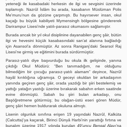
yeteneği ile kasabadaki herkesin de ilgi ve sevgisini üzerinde
toplamıştı. Nazrûl İslâm bu arada, kasabanın Müslüman Polis
Me'muru’nun da gözüne çarpmıştı. Bu hayırsever insan, okul
kaçağı bu büyük kabiliyeti Mymensingh bölgesine göndererek
Darirampur Lisesi’nde yatılı-parasız okumasını sağlamıştır.
Burada ancak bir yıl okul disiplinine dayanabilen genç şâir, bütün
ilgi ve hevesini küçük kasabasındaki san’at alanına bağladığı
için Asansol’a dönmüştür. Az sonra Raniganj’daki Searsol Raj
Lisesi’ne girmiş ve eğitimini burada sürdürmüştür.
Parasız-yatılı diye başvurduğu bu okula ilk gelişinde, yanına
çıkdığı Okul Müdürü: “Ben tanımadığım, ne olduğunu
bilmediğim bir çocuğu parasız-yatılı alamam” deyince, Nazrûl
hayâl kırıklığına uğramışa. O geceyi okuldan bir arkadaşının
yanında geçiren genç şâir, orada yazdığı bir şiiri bestelemiş ve
yattığı yatağın yastığı üzerine bırakarak sabahın erken saatinde
evine dönmüştü. Sabah bu şiiri bulan arkadaşı, onu
Başöğretmene götürmüş; bu olağan-üstü eseri gören Müdür,
genç şâiri hemen buldurarak okuluna almıştı.
Lisenin olgunluk sınıfına erişen 19 yaşındaki Nazrûl, Kalküta
(Calcutta)’ya kaçarak, Birinci Dünyâ Harbi’nin yarattığı fırtına ve
bunalım üzerine 1917 yılında kurulan
49’uncu Bengal Alayı’
na