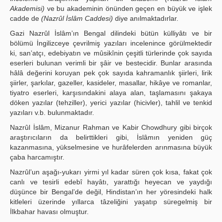
Akademisi)
ve bu akademinin önünden geçen en büyük ve işlek
cadde de
(Nazrûl İslâm Caddesi)
diye anılmaktadırlar.
Gazi Nazrûl İslâm’ın Bengal dilindeki bütün külliyâtı ve bir
bölümü İngilizceye çevrilmiş yazıları incelenince görülmektedir
ki, san’atçı, edebiyatın ve mûsikînin çeşitli türlerinde çok sayıda
eserleri bulunan verimli bir şâir ve bestecidir. Bunlar arasında
hâlâ değerini koruyan pek çok sayıda kahramanlık şiirleri, lirik
şiirler, şarkılar, gazeller, kasideler, masallar, hikâye ve romanlar,
tiyatro eserleri, karşısındakini alaya alan, taşlamasını şakaya
döken yazılar (tehziller), yerici yazılar (hicivler), tahlil ve tenkid
yazıları v.b. bulunmaktadır.
Nazrûl İslâm, Mizanur Rahman ve Kabir Chowdhury gibi birçok
araştırıcıların da belirttikleri gibi, İslâmın yeniden güç
kazanmasına, yükselmesine ve hurâfelerden arınmasına büyük
çaba harcamıştır.
Nazrûl’un aşağı-yukarı yirmi yıl kadar süren çok kısa, fakat çok
canlı ve tesirli edebî hayâtı, yarattığı heyecan ve yaydığı
düşünce bir Bengal’de değil, Hindistan’ın her yöresindeki halk
kitleleri üzerinde yıllarca tâzeliğini yaşatıp süregelmiş bir
İlkbahar havası olmuştur.