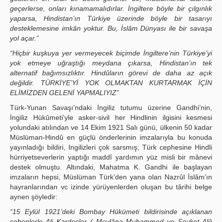
geçerlerse, onları kınamamalıdırlar. İngiltere böyle bir çılgınlık
yaparsa, Hindistan’ın Türkiye üzerinde böyle bir tasarıyı
desteklemesine imkân yoktur. Bu, İslâm Dünyası ile bir savaşa
yol açar.”
“Hiçbir kuşkuya yer vermeyecek biçimde İngiltere’nin Türkiye’yi
yok etmeye uğraştığı meydana çıkarsa, Hindistan’ın tek
alternatif bağımsızlıktır. Hindûların görevi de daha az açık
değildir. TÜRKİYE’Yİ YOK OLMAKTAN KURTARMAK İÇİN
ELİMİZDEN GELENİ YAPMALIYIZ”
Türk-Yunan Savaşı’ndaki İngiliz tutumu üzerine Gandhi’nin,
İngiliz Hükûmeti’yle asker-sivil her Hindlinin ilgisini kesmesi
yolundaki atılından ve 14 Ekim 1921 Salı günü, ülkenin 50 kadar
Müslüman-Hindû en güçlü önderlerinin imzalarıyla bu konuda
yayınladığı bildiri, Ingilizleri çok sarsmış; Türk cephesine Hindli
hürriyetseverlerin yaptığı maddî yardımın yüz misli bir mânevi
destek olmuştu. Altındaki, Mahatma K. Gandhi ile başlayan
imzaların hepsi, Müslüman Türk’den yana olan Nazrûl İslâm’ın
hayranlarından vc izinde yürüyenlerden oluşan bu târihi belge
aynen şöyledir:
“15 Eylül 1921’deki Bombay Hükümeti bildirisinde açıklanan
sebeplerle Ali Kardeşler ( Mevlâna Muhammed ve Şevket Ali)