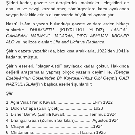
Şiirleri kadar, gazete ve dergilerdeki makaleleri, eleştirileri de
ona ün ve sevgi kazandırmış; sömürgecilere karşı ayaklanan
yaygın halk kitlelerinin oluşmasında büyük rol oynamıştır.
Nazrûl İslâm’ın yazarı bulunduğu gazete ve dergilerden birkaçı
şunlardır:
DHUMKETU
(KUYRULKU YILDIZ),
LANGAL,
GANABANİ, NABAYUG, JAGARAN, DİPTİ, ABHİJAN, JİBONER
ALO
ve İngilizce olanlar:
Life and Light
ve
Radience
.
Şâirin gazete yazarlığı da, bâzı kısa aralıklarla, 1922’den 1941’e
kadar sürmüştür.
Şâirin eserleri, “olağan-üstü” sayılacak kadar çoktur. Hakkında
değerli araştırmalar yapmış birçok yazarın deyimi ile,
(Bengal
Edebiyâtı’nın Göklerinden Bir Kuyruklu-Yıldız Gibi Geçmiş GAZİ
NAZRÛL İSLÂM)
'ın başlıca eserleri şunlardır:
Şiir
1. Agni Vina (Yanık Kaval).............................. Ekim 1922
2. Dolon Chapa (Sarı Çiçek)........................... 1923
3. Bisher BamAi (Zehirli Kaval).................... Temmuz 1924
4. Bhangar Gaan (Zulmün Şarkıları).............. Ağustos 1924
5. Chayanat.....................................................1924
6. Chıttanama...................................... Haziran 1925