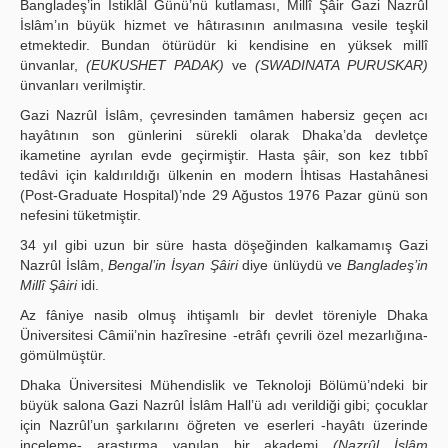
Bangladeş’in İstiklâl Günü’nü kutlaması, Millî Şâir Gazi Nazrûl
İslâm’ın büyük hizmet ve hâtırasının anılmasına vesile teşkil
etmektedir. Bundan ötürüdür ki kendisine en yüksek millî
ünvanlar,
(EUKUSHET PADAK)
ve
(SWADINATA PURUSKAR)
ünvanları verilmiştir.
Gazi Nazrûl İslâm, çevresinden tamâmen habersiz geçen acı
hayâtının son günlerini sürekli olarak Dhaka’da devletçe
ikametine ayrılan evde geçirmiştir. Hasta şâir, son kez tıbbî
tedâvi için kaldırıldığı ülkenin en modern İhtisas Hastahânesi
(Post-Graduate Hospital)’nde 29 Ağustos 1976 Pazar günü son
nefesini tüketmiştir.
34 yıl gibi uzun bir süre hasta döşeğinden kalkamamış Gazi
Nazrûl İslâm,
Bengal’in İsyan Şâiri
diye ünlüydü ve
Bangladeş’in
Millî Şâiri
idi.
Az fâniye nasib olmuş ihtişamlı bir devlet töreniyle Dhaka
Üniversitesi Câmii’nin hazîresine -etrâfı çevrili özel mezarlığına-
gömülmüştür.
Dhaka Üniversitesi Mühendislik ve Teknoloji Bölümü’ndeki bir
büyük salona Gazi Nazrûl İslâm Hall’ü adı verildiği gibi; çocuklar
için Nazrûl’un şarkılarını öğreten ve eserleri -hayâtı üzerinde
inceleme- araştırma yapılan bir akademi
(Nazrûl İslâm