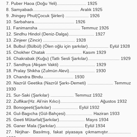
7. Puber Haoa (Doğu Yeli)........................ 1925
8. Samyabadı...................................... Aralık 1925
9. Jhingey Phul(Çocuk Şiirleri) ................... 1926
10. Sarbahara................................. 1926
11. Fanimansha .................................. Temmuz 1926
12. Sindhu Hindol (Deniz-Dalga)..................... 1927
13. Zinjeer (Zincir) .......................... 1928
14. Bulbul (Bülbül) (Ölen oğlu için şarkılar)................. Eylül 1928
15. Chokher Chatak ............................. Kasım 1929
16. Chakrabak (Kuğu) (Tatlı Sesli Şarkılar).......................... 1929
17. Sandhya (Akşam Vakti) ............................. 1929
18. Pralay Shikha (Zulmün Alevi)..................... 1930
19. Chandra Btndu......................... 1930
20. Nazrûl Geetika (Nazrûl Şarkı-Demeti) ..................... Temmuz
1930
21. Sur-Saki (Şarkılar) ................... Temmuz 1932
22. Zulfikar(Hz. Ali’nin Kılıcı)................................ Ağustos 1932
23. Bonogeeti(Şarkılar) ..................... Eylül 1932
24. Gul-Bagıcha (Gül-Bahçesi)...................... Haziran 1933
25. Geeti Mûtarfal(Şarkılar)..................... Mayıs 1934
26. Ganer Mala (Şarkılar)....................... Eylül 1934
27. Nirjihar- Basılmış, fakat piyasaya çıkmamıştır...................