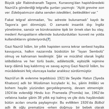
Büyük şâir Rabindranath Tagore, Kurseong’dan hapishânedeki
Nazrûl’a gönderdiği telgrafta şunları yazmıştı:
“Açlık grevine son
ver. Edebiyatımızın daha senden istedikleri, bekledikleri var.”
Fakat telgraf alınmadan, “bu adreste bulunamadı” kaydı ile
Tagore’a geri dönmüştü. O zamanki insanlık dışı İngiliz
yönetimine, sansür ve bürokrasisine tipik bir örnek olan bu olay,
medenî Avrupalıların ellerinde bulundurdukları kuvveti ne yolda
kullandıklarını gösteriyordu[
7
].
Gazi Nazrûl İslâm, bir yıllık hapisten sonra tekrar serbest hayâta
kavuşunca, halkın nazarında büsbütün bir “İsyan Sembolü”
olmuş ve kahraman kesilmiştir. Şâir ve mücâhid olarak İngiliz
istibdâdına ve her türlü baskı, adâletsizlik, eşitsizlik rejimine
karşı dâimâ baş kaldırmış ve savaş açmış Gazi Nazrûl İslâm, bu
mücâdelesini felç oluncaya kadar aralıksız sürdürmüştür.
Nazrûl’un ilk evlenme teşebbüsü 1921’de Seyide Hatun (Syeda
Khatoon) adlı bir Müslüman kızıyladır ki, bu, şâirin ihtilâlci ve
bohem hayâtı yüzünden gerçekleşmemiş, devam etmemiştir.
1924’de evlendiği Hindu kızı Prameela (Promila) ise, 1962’de
vefatına kadar şâirin 38 yıllık eşi kalmış ve çile dolu hayâtındaki
bütün acıları onunla paylaşmıştır. Bu evlilikten 1926’da
Bülbül
adlı ilk oğlu prematüre -erken doğmuş- bir bebek olarak