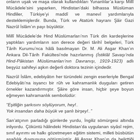
onların uşak ve maşa olarak kullandıkları Yunanlılar’a karşı Millî
Mücâdele’sini yaparken, Hindistan’daki bilhassa Müslüman
Hindliler, Türkiye’yi maddî ve manevî yardımlarıyla
desteklemişlerdir. Bunda, Türk ve Atatürk hayranı Şâir Gazi
Nazrûl İslâm’ın payı büyüktür.
Millî Mücâdele’de Hind Müslümarları’nın Türk din kardeşlerine
yaptıkları yardımların son derece değeri târihî belgeleri, Türk
Târih Kurumu’nca hâlâ basılmayan Dr. M. Ali Asgar Khan’ın
Ankara Dil-Târih Fakültesi’nde hazırlanmış
(İstiklâl Savaşı’nda
Hind-Pâkistan Müslümanları’nın Davranışı, 1919-1923)
adlı
beşyüz sahifeyi aşkın değerli doktora tezinin içindedir.
Nazrûl İslâm, edebiyâtın her türündeki zengin eserleriyle Bengal
Edebiyâtı’na isyancı bir rûh ve kahramanlık duyguları getiren
örnekler kazandırmıştır. Şâire göre insan, hiçbir şeye boyun
eğmeyen kahramanlık sembolüdür:
“Eşitliğin şarkısını söylüyorum, hey!..
Yok insandan daha büyük ve şanlı birşey!..”
San’atçının parladığı günlerde yurdu, İngiliz sömürgesi altında
inliyordu. Çöküntü hâlindeki Hindistan’da uygulanan siyâsî rejim,
sınıf ayırımı ve halkı gözetmeyen eğitim sistemi, milleti büsbütün
aşağılık duygusuna götürmüştür. Ali Asgar Khan’ın da belirttiği