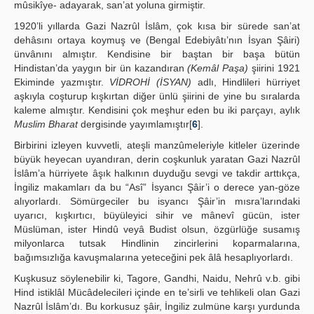
mûsikîye- adayarak, san’at yoluna girmiştir.
1920’li yıllarda Gazi Nazrûl İslâm, çok kısa bir sürede san’at
dehâsını ortaya koymuş ve (Bengal Edebiyâtı’nın İsyan Şâiri)
ünvânını almıştır. Kendisine bir baştan bir başa bütün
Hindistan’da yaygın bir ün kazandıran
(Kemâl Paşa)
şiirini 1921
Ekiminde yazmıştır.
VİDROHİ (İSYAN)
adlı, Hindlileri hürriyet
aşkıyla coşturup kışkırtan diğer ünlü şiirini de yine bu sıralarda
kaleme almıştır. Kendisini çok meşhur eden bu iki parçayı, aylık
Muslim Bharat
dergisinde yayımlamıştır[
6
].
Birbirini izleyen kuvvetli, ateşli manzûmeleriyle kitleler üzerinde
büyük heyecan uyandıran, derin coşkunluk yaratan Gazi Nazrûl
İslâm’a hürriyete âşık halkının duyduğu sevgi ve takdir arttıkça,
İngiliz makamları da bu “Asî” İsyancı Şâir’i o derece yan-göze
alıyorlardı. Sömürgeciler bu isyancı Şâir’in mısra’larındaki
uyarıcı, kışkırtıcı, büyüleyici sihir ve mânevî gücün, ister
Müslüman, ister Hindû veyâ Budist olsun, özgürlüğe susamış
milyonlarca tutsak Hindlinin zincirlerini koparmalarına,
bağımsızlığa kavuşmalarına yeteceğini pek âlâ hesaplıyorlardı.
Kuşkusuz söylenebilir ki, Tagore, Gandhi, Naidu, Nehrû v.b. gibi
Hind istiklâl Mücâdelecileri içinde en te’sirli ve tehlikeli olan Gazi
Nazrûl İslâm’dı. Bu korkusuz şâir, İngiliz zulmüne karşı yurdunda