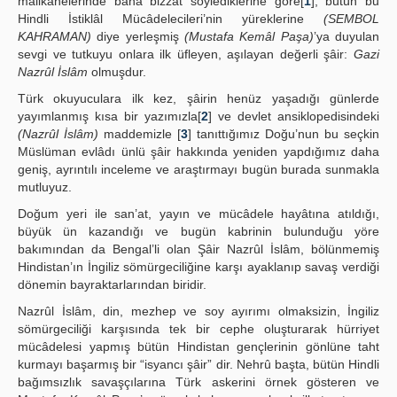
mâlikânelerinde bana bizzat söylediklerine göre[
1
], bütün bu
Hindli İstiklâl Mücâdelecileri’nin yüreklerine
(SEMBOL
KAHRAMAN)
diye yerleşmiş
(Mustafa Kemâl Paşa)
’ya duyulan
sevgi ve tutkuyu onlara ilk üfleyen, aşılayan değerli şâir:
Gazi
Nazrûl İslâm
olmuşdur.
Türk okuyuculara ilk kez, şâirin henüz yaşadığı günlerde
yayımlanmış kısa bir yazımızla[
2
] ve devlet ansiklopedisindeki
(Nazrûl İslâm)
maddemizle [
3
] tanıttığımız Doğu’nun bu seçkin
Müslüman evlâdı ünlü şâir hakkında yeniden yapdığımız daha
geniş, ayrıntılı inceleme ve araştırmayı bugün burada sunmakla
mutluyuz.
Doğum yeri ile san’at, yayın ve mücâdele hayâtına atıldığı,
büyük ün kazandığı ve bugün kabrinin bulunduğu yöre
bakımından da Bengal’li olan Şâir Nazrûl İslâm, bölünmemiş
Hindistan’ın İngiliz sömürgeciliğine karşı ayaklanıp savaş verdiği
dönemin bayraktarlarından biridir.
Nazrûl İslâm, din, mezhep ve soy ayırımı olmaksizin, İngiliz
sömürgeciliği karşısında tek bir cephe oluşturarak hürriyet
mücâdelesi yapmış bütün Hindistan gençlerinin gönlüne taht
kurmayı başarmış bir “isyancı şâir” dir. Nehrû başta, bütün Hindli
bağımsızlık savaşçılarına Türk askerini örnek gösteren ve