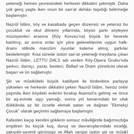
yeteneği hemen çevresindeki herkesin dikkatini çekmiştir. Daha
çok genç yaşta iken onun bir san’at dehâsı taşıdığı belirmeğe
başlamıştır.
Nazrûl İslâm, köy ve kasabada geçen düzensiz ve yetersiz bu
çocukluk ve okul dönemi yıllarında, köyün şarkı söyleyen
müzisyenleri arasına (Köy Korosu’na) büyük bir hevesle
katılmış; az sonra onlar için yöre geleneklerine uygun halk-
dramı stilinde manzûm oyunlar kaleme almış, şarkılar
bestelemiştir. Kısa sürede üstün san’at yeteneği meydana çıkan
Nazrûl İslâm,
LETTU DALS
adı verilen Köy-Opera Grubu’nda
şarkıcı, dansçı, yazar, besteci, Ballad ve Dram yöneticisi olarak
başarı ve ün sağlamıştır.
Şiir ve mûsikîdeki büyük kabiliyeti ile birdenbire parlayıp
yükselen ve herkesin dikkatini çeken Nazrûl İslâm, henüz onbir
yaşında iken köydeki evlerini bırakıp Asansol’a gelmiş ve önce
bir aş-evinde aşçı yamağı, sonra yol kenarındaki bir ufak
dükkânda az bir ücretle ekmek satan ve dağıtan “Ekmekçi
Çocuk” olarak geçimini sağlamaya başlamıştır.
Kafesten kaçıp kendini göklerin sonsuz mâviliğinde bağımsızlığa
erişdiren bu küçük kuş, duruş ve davranışlarındaki inceliği,
yakışıklı-sevimli görünüşü ve Allah vergisi üstün şiir ve mûsikî