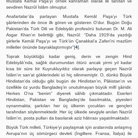
Mustafa Kemâl Paşa’yı örnek kahraman olarak ilk tanıtan ve
sevdiren Nazrûl İslâm olmuştur.
Anafartalar’da parlayan Mustafa Kemâl Paşa’yı Türk
şâirlerinden de önce ilk gören ve gösteren O’dur. Bugün Doğu
Pakistan’da Türk Dili ve Edebiyâtı profesörü bulunan Dr. M. Ali
Asgar Khan’ın belirttiği gibi, Nazrûl: “Daha 1919’da yazdığı
şiirlerle Kemâl Paşa’yı ve Türk’ün Çanakkal’a Zaferi’ni mazlûm
milletler önünde bayraklaştırmıştır”[
4
].
Toprak büyüklüğü kadar geniş, derin ve zengin Hind
Edebiyâlı’nda, sağlık durumundan ötürü ancak yirmi yıl kadar
kısa bir süre bir Kuyrukluyıldız olarak parlayıp geçen Nazrûl
İslâm’ın san’at göklerindeki izi hiç silinmemiştir. O, dünkü Büyük
Hindistan’da olduğu gibi bugün de Hindistan’ın, Pâkistan’ın ve
özellikle öz yurdu Bangladeş’in unutulmayan büyük millî şâiridir.
Herkes O’na “benim” diyerek sâhib çıkmaktadır. Eserleri
Hindistan, Pakistan ve Bangladeş’de basılmakta, piyesleri
oynanmakta; şarkıları her üç ülkenin çocukları ve gençleri
tarafından söylenmektedir. Her üç ülkede sevgiyle anılan Nazrûl
İslâm’ın, posta pulları da basılarak aziz hâtırası yaşatılmaktadır.
Büyük Türk milleti, Türkiye’yi paylaşmak için aralarında anlaşmış
Avrupa’nın üç sömürgeci devleti (İngiltere. Fransa, İtalya) ile