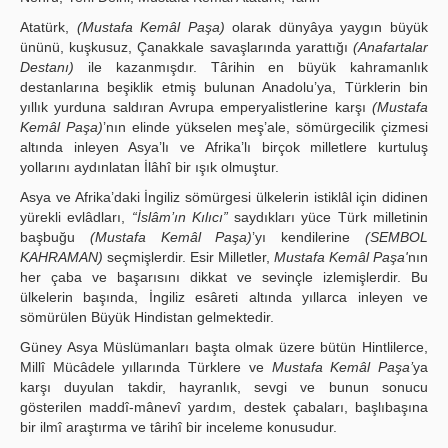
Publication Policies
Atatürk,
(Mustafa Kemâl Paşa)
olarak dünyâya yaygın büyük
ününü, kuşkusuz, Çanakkale savaşlarında yarattığı
(Anafartalar
Guidelines
Destanı)
ile kazanmışdır. Târihin en büyük kahramanlık
destanlarına beşiklik etmiş bulunan Anadolu’ya, Türklerin bin
Contact Us
yıllık yurduna saldıran Avrupa emperyalistlerine karşı
(Mustafa
Kemâl Paşa)
’nın elinde yükselen meş’ale, sömürgecilik çizmesi
altında inleyen Asya’lı ve Afrika’lı birçok milletlere kurtuluş
yollarını aydınlatan İlâhî bir ışık olmuştur.
Asya ve Afrika’daki İngiliz sömürgesi ülkelerin istiklâl için didinen
yürekli evlâdları,
“İslâm’ın Kılıcı”
saydıkları yüce Türk milletinin
başbuğu
(Mustafa Kemâl Paşa)
’yı kendilerine
(SEMBOL
KAHRAMAN)
seçmişlerdir. Esir Milletler,
Mustafa Kemâl Paşa'
nın
her çaba ve başarısını dikkat ve sevinçle izlemişlerdir. Bu
ülkelerin başında, İngiliz esâreti altında yıllarca inleyen ve
sömürülen Büyük Hindistan gelmektedir.
Güney Asya Müslümanları başta olmak üzere bütün Hintlilerce,
Millî Mücâdele yıllarında Türklere ve
Mustafa Kemâl Paşa’
ya
karşı duyulan takdir, hayranlık, sevgi ve bunun sonucu
gösterilen maddî-mânevî yardım, destek çabaları, başlıbaşına
bir ilmî araştırma ve târihî bir inceleme konusudur.