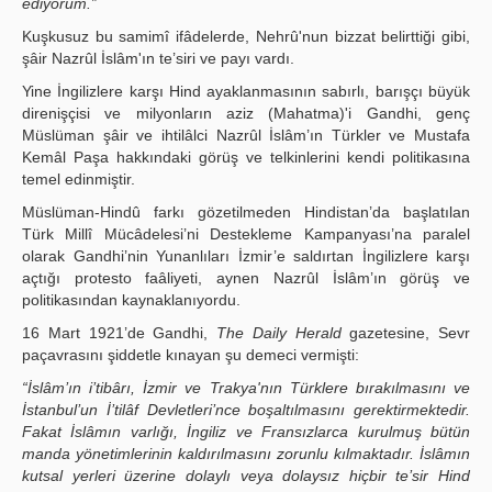
ediyorum.”
Kuşkusuz bu samimî ifâdelerde, Nehrû'nun bizzat belirttiği gibi,
şâir Nazrûl İslâm'ın te’siri ve payı vardı.
Yine İngilizlere karşı Hind ayaklanmasının sabırlı, barışçı büyük
direnişçisi ve milyonların aziz (Mahatma)'i Gandhi, genç
Müslüman şâir ve ihtilâlci Nazrûl İslâm’ın Türkler ve Mustafa
Kemâl Paşa hakkındaki görüş ve telkinlerini kendi politikasına
temel edinmiştir.
Müslüman-Hindû farkı gözetilmeden Hindistan’da başlatılan
Türk Millî Mücâdelesi’ni Destekleme Kampanyası’na paralel
olarak Gandhi’nin Yunanlıları İzmir’e saldırtan İngilizlere karşı
açtığı protesto faâliyeti, aynen Nazrûl İslâm’ın görüş ve
politikasından kaynaklanıyordu.
16 Mart 1921’de Gandhi,
The Daily Herald
gazetesine, Sevr
paçavrasını şiddetle kınayan şu demeci vermişti:
“İslâm’ın i’tibârı, İzmir ve Trakya'nın Türklere bırakılmasını ve
İstanbul’un İ’tilâf Devletleri’nce boşaltılmasını gerektirmektedir.
Fakat İslâmın varlığı, İngiliz ve Fransızlarca kurulmuş bütün
manda yönetimlerinin kaldırılmasını zorunlu kılmaktadır. İslâmın
kutsal yerleri üzerine dolaylı veya dolaysız hiçbir te’sir Hind