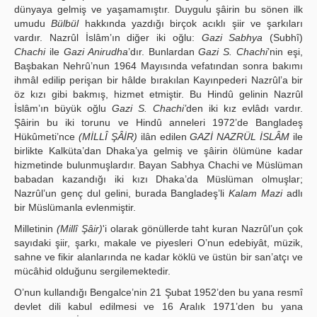
dünyaya gelmiş ve yaşamamıştır. Duygulu şâirin bu sönen ilk
umudu
Bülbül
hakkında yazdığı birçok acıklı şiir ve şarkıları
vardır. Nazrûl İslâm’ın diğer iki oğlu:
Gazi Sabhya
(Subhî)
Chachi
ile
Gazi Anirudha
’dır. Bunlardan
Gazi S. Chachi
’nin eşi,
Başbakan Nehrû’nun 1964 Mayısında vefatından sonra bakımı
ihmâl edilip perişan bir hâlde bırakılan Kayınpederi Nazrûl’a bir
öz kızı gibi bakmış, hizmet etmiştir. Bu Hindû gelinin Nazrûl
İslâm’ın büyük oğlu
Gazi S. Chachi’
den iki kız evlâdı vardır.
Şâirin bu iki torunu ve Hindû anneleri 1972’de Bangladeş
Hükûmeti’nce
(MİLLÎ ŞÂİR)
ilân edilen
GAZİ NAZRÜL İSLÂM
ile
birlikte Kalküta’dan Dhaka’ya gelmiş ve şâirin ölümüne kadar
hizmetinde bulunmuşlardır. Bayan Sabhya Chachi ve Müslüman
babadan kazandığı iki kızı Dhaka’da Müslüman olmuşlar;
Nazrûl’un genç dul gelini, burada Bangladeş’li
Kalam Mazi
adlı
bir Müslümanla evlenmiştir.
Milletinin
(Millî Şâir)
'i olarak gönüllerde taht kuran Nazrûl’un çok
sayıdaki şiir, şarkı, makale ve piyesleri O’nun edebiyât, müzik,
sahne ve fikir alanlarında ne kadar köklü ve üstün bir san’atçı ve
mücâhid olduğunu sergilemektedir.
O’nun kullandığı Bengalce’nin 21 Şubat 1952’den bu yana resmî
devlet dili kabul edilmesi ve 16 Aralık 1971’den bu yana