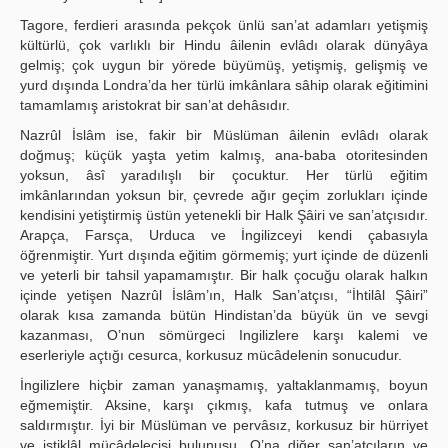
Tagore, ferdieri arasında pekçok ünlü san’at adamları yetişmiş
kültürlü, çok varlıklı bir Hindu âilenin evlâdı olarak dünyâya
gelmiş; çok uygun bir yörede büyümüş, yetişmiş, gelişmiş ve
yurd dışında Londra’da her türlü imkânlara sâhip olarak eğitimini
tamamlamış aristokrat bir san’at dehâsıdır.
Nazrûl İslâm ise, fakir bir Müslüman âilenin evlâdı olarak
doğmuş; küçük yaşta yetim kalmış, ana-baba otoritesinden
yoksun, âsî yaradılışlı bir çocuktur. Her türlü eğitim
imkânlarından yoksun bir, çevrede ağır geçim zorlukları içinde
kendisini yetiştirmiş üstün yetenekli bir Halk Şâiri ve san’atçısıdır.
Arapça, Farsça, Urduca ve İngilizceyi kendi çabasıyla
öğrenmiştir. Yurt dışında eğitim görmemiş; yurt içinde de düzenli
ve yeterli bir tahsil yapamamıştır. Bir halk çocuğu olarak halkın
içinde yetişen Nazrûl İslâm’ın, Halk San’atçısı, “İhtilâl Şâiri”
olarak kısa zamanda bütün Hindistan’da büyük ün ve sevgi
kazanması, O’nun sömürgeci Ingilizlere karşı kalemi ve
eserleriyle açtığı cesurca, korkusuz mücâdelenin sonucudur.
İngilizlere hiçbir zaman yanaşmamış, yaltaklanmamış, boyun
eğmemiştir. Aksine, karşı çıkmış, kafa tutmuş ve onlara
saldırmıştır. İyi bir Müslüman ve pervâsız, korkusuz bir hürriyet
ve istiklâl mücâdelecisi bulunuşu, O’na diğer san’atçıların ve