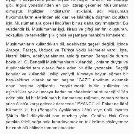
gibi, İngiliz yönetiminden en çok ıztırap çekenler Müslümanlar
olmuştur. İngilizler Hindistan’ın istiklâlini, âdil Müslüman
hükümdarların ellerinden aldıkları ve İslâmlığa düşman oldukları
için, Müslümanlara göre Hindû’ları bir az daha kayırmışlardır. Bu
yüzdendir ki, Müslümanlar işçi, kiracı ve çiftçi sınıfını oluşturan,
yoksulluk ve terkedilmişlik içinde yaşamaya mahkûm kimselerdi.
Müslümanların kullandıkları dil, edebiyatta geçerli değildi. İçinde
Arapça, Farsça, Urduca ve Türkçe köklü kelimeler vardı. İşte,
Nazrûl îslâm, edebiyat alanına atıldığı zaman Bengal’de durum
böyle idi. O, Bengalli Müslümanların kullandığı, onların duygu ve
düşüncelerini tam olarak ifade eden bir dille yazacaktı. Seçtiği
konular ve kullandığı üslûp yeniydi. Kimseye boyun eğmez bir
baş-kaldırıcı olarak adının başına “GAZİ” ünvânını eklemek
onun hoşuna gidiyordu. Yeryüzündeki bütün zulümler ve
eşitsizlikler yok oluncaya kadar mücâdelesini sürdüreceğini ilân
eden şâir, iyi bir Müslüman bulunmasına rağmen, zaman zaman
yüce Allah’a karşı gelecek derecede “İSYANCI” idi. Fakat ne İlâhî
hikmettir ki, bu (Bengal’in Ayaklanma İlâhı) diye ünlü İsyancı
Şâir’in fânî dünyâdaki son otuzbeş yılını Cenâb-ı Hak O’na
yatakta felçli, sağa-sola kıpırdayamaz ve tek kelime söyleyemez
bir canh ölü hâlinde tamamlatacaktır.