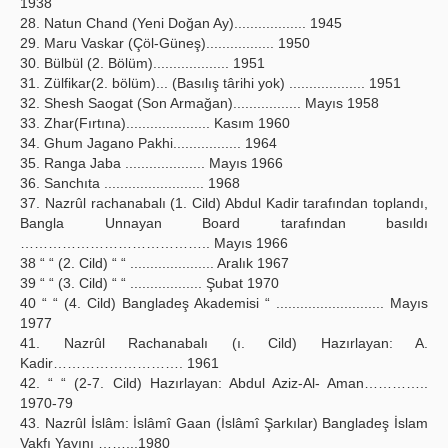
1938
28. Natun Chand (Yeni Doğan Ay).................. 1945
29. Maru Vaskar (Çöl-Güneş)................. 1950
30. Bülbül (2. Bölüm)................... 1951
31. Zülfikar(2. bölüm)... (Basılış târihi yok) ................... 1951
32. Shesh Saogat (Son Armağan)................. Mayıs 1958
33. Zhar(Fırtına)..................... Kasım 1960
34. Ghum Jagano Pakhi................. 1964
35. Ranga Jaba .................... Mayıs 1966
36. Sanchıta ......................... 1968
37. Nazrûl rachanabalı (1. Cild) Abdul Kadir tarafından toplandı,
Bangla Unnayan Board tarafından basıldı
………………………………….. Mayıs 1966
38 “ “ (2. Cild) “ “ ..................... Aralık 1967
39 “ “ (3. Cild) “ “ .................. Şubat 1970
40 “ “ (4. Cild) Bangladeş Akademisi “ ........................... Mayıs
1977
41. Nazrûl Rachanabalı (ı. Cild) Hazırlayan: A.
Kadir………………………. 1961
42. “ “ (2-7. Cild) Hazırlayan: Abdul Aziz-Al- Aman…………..
1970-79
43. Nazrûl İslâm: İslâmî Gaan (İslâmî Şarkılar) Bangladeş İslam
Vakfı Yayını ……...1980