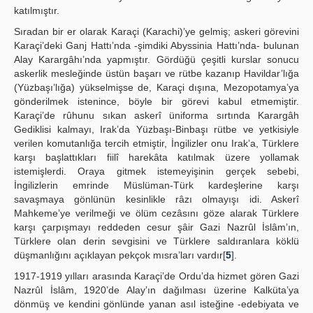
katılmıştır.
Sıradan bir er olarak Karaçi (Karachi)’ye gelmiş; askeri görevini
Karaçi’deki Ganj Hattı’nda -şimdiki Abyssinia Hattı’nda- bulunan
Alay Karargâhı’nda yapmıştır. Gördüğü çeşitli kurslar sonucu
askerlik mesleğinde üstün başarı ve rütbe kazanıp Havildar’lığa
(Yüzbaşı’lığa) yükselmişse de, Karaçi dışına, Mezopotamya’ya
gönderilmek istenince, böyle bir görevi kabul etmemiştir.
Karaçi’de rûhunu sıkan askerî üniforma sırtında Karargâh
Gediklisi kalmayı, Irak’da Yüzbaşı-Binbaşı rütbe ve yetkisiyle
verilen komutanlığa tercih etmiştir, İngilizler onu Irak’a, Türklere
karşı başlattıkları fiilî harekâta katılmak üzere yollamak
istemişlerdi. Oraya gitmek istemeyişinin gerçek sebebi,
İngilizlerin emrinde Müslüman-Türk kardeşlerine karşı
savaşmaya gönlünün kesinlikle râzı olmayışı idi. Askerî
Mahkeme’ye verilmeği ve ölüm cezâsını göze alarak Türklere
karşı çarpışmayı reddeden cesur şâir Gazi Nazrûl İslâm’ın,
Türklere olan derin sevgisini ve Türklere saldıranlara köklü
düşmanlığını açıklayan pekçok mısra’ları vardır[
5
].
1917-1919 yılları arasında Karaçi’de Ordu’da hizmet gören Gazi
Nazrûl İslâm, 1920’de Alay’ın dağılması üzerine Kalküta’ya
dönmüş ve kendini gönlünde yanan asıl isteğine -edebiyata ve