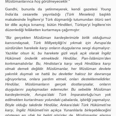
Müslümanlarınca hoş görülmeyecektir.”
Gandhi, bununla da yetinmeyerek, kendi gazetesi
Young
İndia’
da cesaretle yayınladığı
(Türk Meselesi)
başlıklı
makalesinde İngiltere’yi Türk düşmanlığı tutumundan ötürü sert
bir dille açıkça kınamış; bütün Hindlileri, Türkiye’yi İngiltere’nin
düzenlediği felâketten kurtarmaya çağırmıştır:
“Biz gerçekten Müslüman kardeşlerimizle birlik olduğumuz
kanısındaysak, Türk Milliyetçiliği’ni yıkmak için Avrupa’da
sürdürülen harekele karşı onların duygularına sevgi duymalıyız·
Yazıklar olsun ki, bu harekete gizli veyâ açık olarak İngiliz
Hükümeti önderlik etmektedir. Hindûlar, Pan-İslâmizm’den
korkmamalıdırlar. Bu, Hindistan’a karşı veyâ Hindûlara karşı
olmak demek değildir. Müslümanlar, her Müslüman devlete
yakınlık duymalı ve hattâ bu devletler haksız bir davranışa
uğruyorlarsa, onlara yardım etmeli, onları desteklemelidirler.
Hindûlar, Müslümanların gerçek dostlarıysalar, onların
duygularını paylaşmadan edemezler. Bu sebeble Müslüman
kardeşlerimizle, Avrupa’daki Türk İmparatorluğu’nun yok
edilmekten kurtarılması yolundaki çabalarda, işbirliği yapmalıyız.
Böyle olduğu takdirde Hindûlar, Ankara’daki Türk Hükümeti’ne
karşı, İngiliz Hükûmeti’nin açıkça Yunanlılarla birleşebileceğini
gösteren en ufak bir belirti görürler de, Müslümanlar alarma