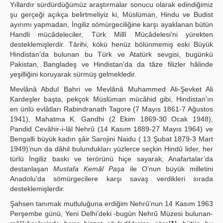
Yıllardır sürdürdüğümüz araştırmalar sonucu olarak edindiğimiz
şu gerçeği açıkça belirtmeliyiz ki, Müslüman, Hindu ve Budist
ayırımı yapmadan, İngiliz sömürgeciliğine karşı ayaklanan bütün
Handli mücâdeleciler, Türk Millî Mücâdelesi’ni yürekten
desteklemişlerdir. Târihi, kökü henüz bölünmemiş eski Büyük
Hindistan’da bulunan bu Türk ve Atatürk sevgisi, bugünkü
Pakistan, Bangladeş ve Hindistan'da da tâze filizler hâlinde
yeşilliğini koruyarak sürmüş gelmekledir.
Mevlânâ Abdul Bahri ve Mevlânâ Muhammed Ali-Şevket Ali
Kardeşler başta, pekçok Müslüman mücâhid gibi, Hindistan’ın
en ünlü evlâtları Rabindranath Tagore (7 Mayıs 1861-7 Ağustos
1941), Mahatma K. Gandhi (2 Ekim 1869-30 Ocak 1948),
Pandid Cevâhir-i-lâl Nehrû (14 Kasım 1889-27 Mayıs 1964) ve
Bengalli büyük kadın şâir Sarojini Naidu ( 13 Şubat 1879-3 Mart
1949)’nun da dâhil bulundukları yüzlerce seçkin Hindû lider, her
türlü İngiliz baskı ve terörünü hiçe sayarak, Anafartalar’da
destanlaşan
Mustafa Kemâl Paşa
ile O’nun büyük milletini
Anadolu’da sömürgecilere karşı savaş verdikleri sırada
desteklemişlerdir.
Şahsen tanımak mutluluğuna erdiğim Nehrû’nun 14 Kasım 1963
Perşembe günü, Yeni Delhi’deki -bugün Nehrû Müzesi bulunan-