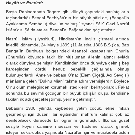
Hayâtı ve Eserleri:
Başta Rabindranath Tagore gibi dünyâ çapındaki san’atçıların
taçlandırdığı Bengal Edebiyâtı’nın bir büyük şâiri de, (Bengal’in
Ayaklanma Sembolü) diye ün salmış “isyancı Şâir” Gazi Nazrûl
İslâm’dır. Şâirin ataları Bengal’e, Bağdad’dan göç etmiştir.
Nazrûl İslâm (İlyasNuri), Hindistan’ın İngiliz çizmesi altında
inlediği dönemde, 24 Mayıs 1899 (11 Jaistha 1306 B.S.)’da, Batı
Bengal’in Burdwan bölgesindeki Asansol kasabasının Churlia
(Churulia) köyünde fakir bir Müslüman âilenin altıncı evlâdı
olarak dünyâya gelmiştir. Kendisinden önce dünyâya gelmiş beş
kardeşinden dördü, henüz bebeklik çağlarında ölmüş
bulunuyorlardı. Anne ve babası O’na; (Elem Çiçeği, Acı Sevgisi)
mânâsına gelen “Dukhu Mian” takma adını vermişlerdir. Böylece
O’nu ölüm meleğinden korumak istediklerini belirtiyorlardı. Fakat
sonunda bu sevimli çocuğun bir büyük içli şâir oluşu, kendisine
takılan ilk adı gerçekleştirmiş, yerine getirmiştir.
Babasını 1908 yılında kaybeden yetim çocuk, eline imkân
geçmediği için düzenli bir eğitimden mahrum kalmış; çok az
denilebilecek derecede bir öğrenim görmüştür. İlkönce güzel
sesiyle köyün câmiine müezzin ve hademe olarak girmek
isteyen sekiz-dokuz yaşındaki Nazrûl’un şiir ve mûsikîdeki üstün