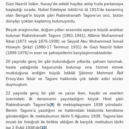
Gazi Nazrûl İslâm, Karaçi’de edebî hayâta atılıp hızla parlamaya
başladığı sırada, Nobel Edebiyat ödülü’nü tâ 1913’de kazanmış
olan Bengal’in büyük şâiri Rabindranath Tagore’un ünü, bütün
dünyâyı çoktan kaplamış bulunuyordu.
Birçok araştırıcılar, doğum yılları arasında epeyce büyük aralıkar
bulunan Rabindranath Tagore (1861-1941), Allâme Muhammed
İkbal (1873 veyâ 1876-1938) ve Seyyid Abu Muhammed İsmail
Hüseyin Şirâzî (1880-17 Temmuz 1931) ile Gazi Nazrûl İslâm
(1899-1976)’ın eser ve şahsiyetlerini karşılaştırmaktadırlar.
20 yaşında genç bir şâir bulunduğum yıllarda, şahsen tanımak,
hasta yatağında başucunda bulunup ona hizmet etmek
mutluluğuna erdiğim büyük İstiklâl Şâirimiz Mehmed Âkif
Ersoy’dan İkbal ve Tagore hakkında çok takdir edici sözler
duymuştum.
22 yaşında genç bir şâir ve yazar iken, hayâtı ve eserleri
üzerindeki ilk denememi yayınladığım büyük Hind şâiri
Rabindranath Tagore’la[
9
] ilk mektuplaşmam 1938 yılındadır.
Benim Tagore’a yazdığım ve hakkındaki kitabımla kendisine
gönderdiğim ilk mektubumun târihi 5 Ağustos 1938; Tagore’dan
imzalı bir fotoğrafı ile birlikte aldığım ilk karşılık mektubun târihi
ise 2 Eylül 1938’dir[
10
].