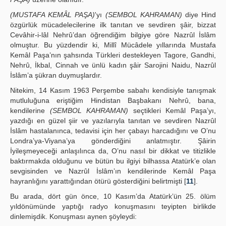
(MUSTAFA KEMÂL PAŞA)
'yı
(SEMBOL KAHRAMAN)
diye Hind
özgürlük mücadelecilerine ilk tanıtan ve sevdiren şâir, bizzat
Cevâhir-i-lâl Nehrû’dan öğrendiğim bilgiye göre Nazrûl İslâm
olmuştur. Bu yüzdendir ki, Millî Mücâdele yıllarında Mustafa
Kemâl Paşa’nın şahsında Türkleri destekleyen Tagore, Gandhi,
Nehrû, İkbal, Cinnah ve ünlü kadın şâir Sarojini Naidu, Nazrûl
İslâm’a şükran duymuşlardır.
Nitekim, 14 Kasım 1963 Perşembe sabahı kendisiyle tanışmak
mutluluğuna eriştiğim Hindistan Başbakanı Nehrû, bana,
kendilerine
(SEMBOL KAHRAMAN)
seçtikleri Kemâl Paşa’yı,
yazdığı en güzel şiir ve yazılarıyla tanıtan ve sevdiren Nazrûl
İslâm hastalanınca, tedavisi için her çabayı harcadığını ve O’nu
Londra’ya-Viyana’ya gönderdiğini anlatmıştır. Şâirin
İyileşmeyeceği anlaşılınca da, O’nu nasıl bir dikkat ve titizlikle
baktırmakda olduğunu ve bütün bu ilgiyi bilhassa Atatürk’e olan
sevgisinden ve Nazrûl İslâm’ın kendilerinde Kemâl Paşa
hayranlığını yarattığından ötürü gösterdiğini belirtmişti [
11
].
Bu arada, dört gün önce, 10 Kasım’da Atatürk’ün 25. ölüm
yıldönümünde yaptığı radyo konuşmasını teyipten birlikde
dinlemişdik. Konuşması aynen şöyleydi: