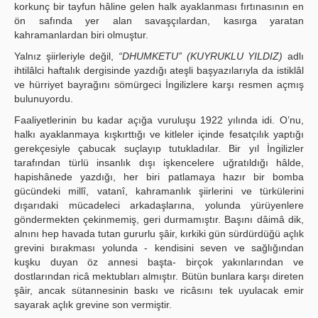
korkunç bir tayfun hâline gelen halk ayaklanması fırtınasının en
ön safında yer alan savaşçılardan, kasırga yaratan
kahramanlardan biri olmuştur.
Yalnız şiirleriyle değil,
“DHUMKETU” (KUYRUKLU YILDIZ)
adlı
ihtilâlci haftalık dergisinde yazdığı ateşli başyazılarıyla da istiklâl
ve hürriyet bayrağını sömürgeci İngilizlere karşı resmen açmış
bulunuyordu.
Faaliyetlerinin bu kadar açığa vuruluşu 1922 yılında idi. O’nu,
halkı ayaklanmaya kışkırttığı ve kitleler içinde fesatçılık yaptığı
gerekçesiyle çabucak suçlayıp tutukladılar. Bir yıl İngilizler
tarafından türlü insanlık dışı işkencelere uğratıldığı hâlde,
hapishânede yazdığı, her biri patlamaya hazır bir bomba
gücündeki millî, vatanî, kahramanlık şiirlerini ve türkülerini
dışarıdaki mücadeleci arkadaşlarına, yolunda yürüyenlere
göndermekten çekinmemiş, geri durmamıştır. Başını dâimâ dik,
alnını hep havada tutan gururlu şâir, kırkiki gün sürdürdüğü açlık
grevini bırakması yolunda - kendisini seven ve sağlığından
kuşku duyan öz annesi başta- birçok yakınlarından ve
dostlarından ricâ mektubları almıştır. Bütün bunlara karşı direten
şâir, ancak sütannesinin baskı ve ricâsını tek uyulacak emir
sayarak açlık grevine son vermiştir.