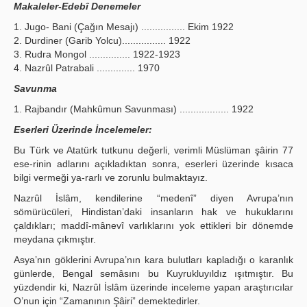
Makaleler-Edebî Denemeler
1. Jugo- Bani (Çağın Mesajı) ................ Ekim 1922
2. Durdiner (Garib Yolcu)................ 1922
3. Rudra Mongol ............... 1922-1923
4. Nazrûl Patrabali .............. 1970
Savunma
1. Rajbandır (Mahkûmun Savunması) .................. 1922
Eserleri Üzerinde İncelemeler:
Bu Türk ve Atatürk tutkunu değerli, verimli Müslüman şâirin 77
ese-rinin adlarını açıkladıktan sonra, eserleri üzerinde kısaca
bilgi vermeği ya-rarlı ve zorunlu bulmaktayız.
Nazrûl İslâm, kendilerine “medenî” diyen Avrupa’nın
sömürücüleri, Hindistan’daki insanların hak ve hukuklarını
çaldıkları; maddî-mânevî varlıklarını yok ettikleri bir dönemde
meydana çıkmıştır.
Asya’nın göklerini Avrupa’nın kara bulutları kapladığı o karanlık
günlerde, Bengal semâsını bu Kuyrukluyıldız ışıtmıştır. Bu
yüzdendir ki, Nazrûl İslâm üzerinde inceleme yapan araştırıcılar
O’nun için “Zamanının Şâiri” demektedirler.