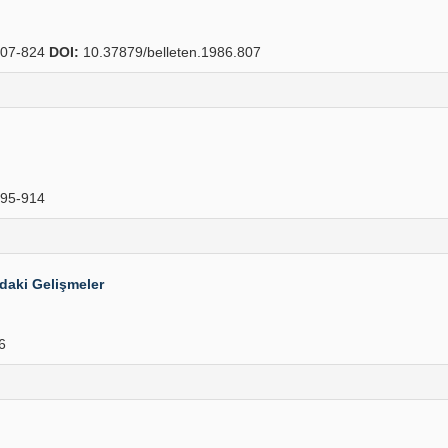
07-824
DOI:
10.37879/belleten.1986.807
95-914
daki Gelişmeler
6