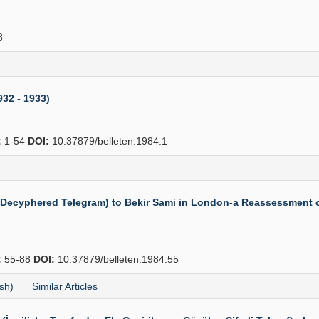
8
932 - 1933)
:
1-54
DOI:
10.37879/belleten.1984.1
d Decyphered Telegram) to Bekir Sami in London-a Reassessment 
:
55-88
DOI:
10.37879/belleten.1984.55
sh)
Similar Articles