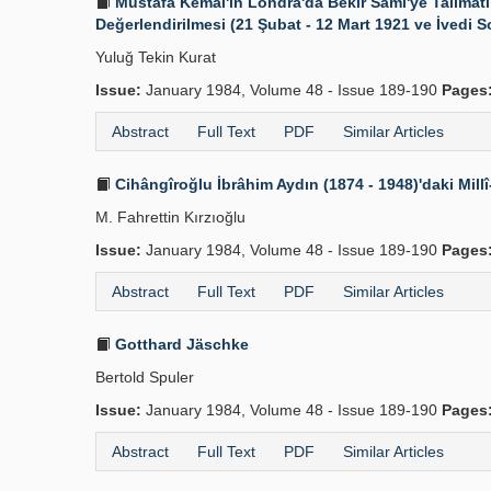
Mustafa Kemal'in Londra'da Bekir Sami'ye Talimatı (
Değerlendirilmesi (21 Şubat - 12 Mart 1921 ve İvedi S
Yuluğ Tekin Kurat
Issue:
January 1984, Volume 48 - Issue 189-190
Pages
Abstract
Full Text
PDF
Similar Articles
Cihângîroğlu İbrâhim Aydın (1874 - 1948)'daki Millî-
M. Fahrettin Kırzıoğlu
Issue:
January 1984, Volume 48 - Issue 189-190
Pages
Abstract
Full Text
PDF
Similar Articles
Gotthard Jäschke
Bertold Spuler
Issue:
January 1984, Volume 48 - Issue 189-190
Pages
Abstract
Full Text
PDF
Similar Articles