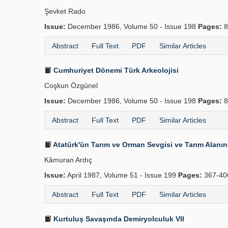
Şevket Rado
Issue:
December 1986, Volume 50 - Issue 198
Pages:
8
Abstract
Full Text
PDF
Similar Articles
Cumhuriyet Dönemi Türk Arkeolojisi
Coşkun Özgünel
Issue:
December 1986, Volume 50 - Issue 198
Pages:
8
Abstract
Full Text
PDF
Similar Articles
Atatürk'ün Tarım ve Orman Sevgisi ve Tarım Alanın
Kâmuran Ardıç
Issue:
April 1987, Volume 51 - Issue 199
Pages:
367-40
Abstract
Full Text
PDF
Similar Articles
Kurtuluş Savaşında Demiryolculuk VII