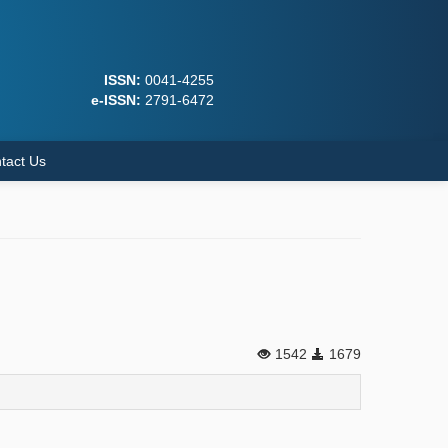
ISSN:
0041-4255
e-ISSN:
2791-6472
tact Us
1542
1679