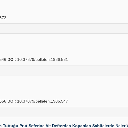
372
546
DOI:
10.37879/belleten.1986.531
556
DOI:
10.37879/belleten.1986.547
 Tuttuğu Prut Seferine Ait Defterden Koparılan Sahifelerde Neler 