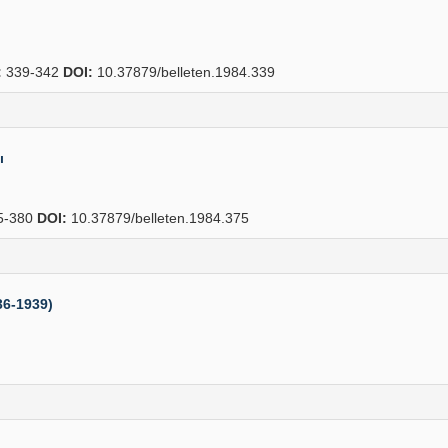
:
339-342
DOI:
10.37879/belleten.1984.339
ı
5-380
DOI:
10.37879/belleten.1984.375
36-1939)