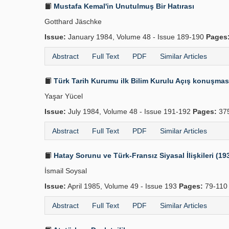
Mustafa Kemal'in Unutulmuş Bir Hatırası
Gotthard Jäschke
Issue:
January 1984, Volume 48 - Issue 189-190
Pages
Abstract
Full Text
PDF
Similar Articles
Türk Tarih Kurumu ilk Bilim Kurulu Açış konuşmas
Yaşar Yücel
Issue:
July 1984, Volume 48 - Issue 191-192
Pages:
37
Abstract
Full Text
PDF
Similar Articles
Hatay Sorunu ve Türk-Fransız Siyasal İlişkileri (19
İsmail Soysal
Issue:
April 1985, Volume 49 - Issue 193
Pages:
79-110
Abstract
Full Text
PDF
Similar Articles