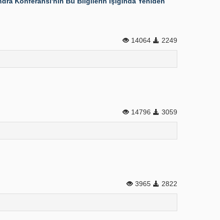
ondra Konferansı'nın Bu Bilgilerin Işığında Yeniden
14064
2249
14796
3059
3965
2822