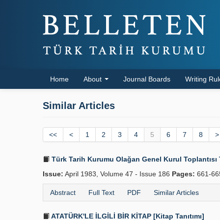
Home
About
Journal Boards
Writing Ru
Similar Articles
<<
<
1
2
3
4
5
6
7
8
>
Türk Tarih Kurumu Olağan Genel Kurul Toplantısı 
Issue:
April 1983, Volume 47 - Issue 186
Pages:
661-66
Abstract
Full Text
PDF
Similar Articles
ATATÜRK'LE İLGİLİ BİR KİTAP [Kitap Tanıtımı]