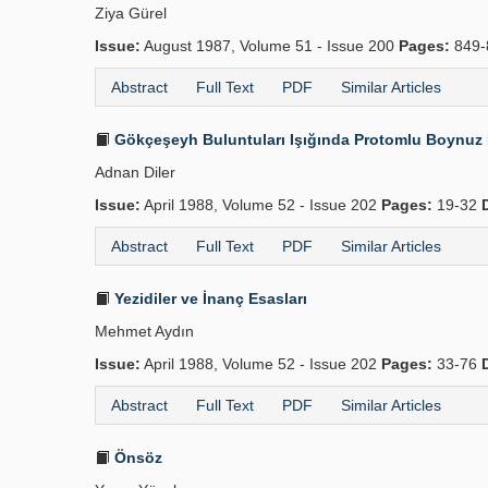
Ziya Gürel
Issue:
August 1987, Volume 51 - Issue 200
Pages:
849-
Abstract
Full Text
PDF
Similar Articles
Gökçeşeyh Buluntuları Işığında Protomlu Boynuz 
Adnan Diler
Issue:
April 1988, Volume 52 - Issue 202
Pages:
19-32
Abstract
Full Text
PDF
Similar Articles
Yezidiler ve İnanç Esasları
Mehmet Aydın
Issue:
April 1988, Volume 52 - Issue 202
Pages:
33-76
Abstract
Full Text
PDF
Similar Articles
Önsöz