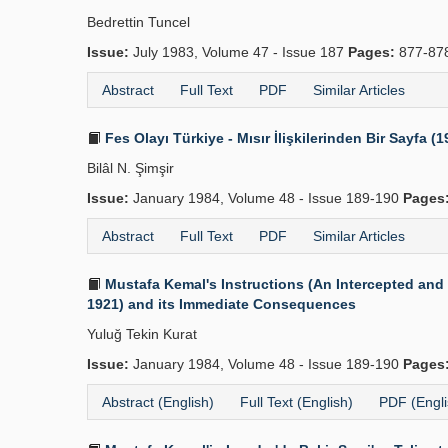
Bedrettin Tuncel
Issue:
July 1983, Volume 47 - Issue 187
Pages:
877-87
Abstract
Full Text
PDF
Similar Articles
Fes Olayı Türkiye - Mısır İlişkilerinden Bir Sayfa (1
Bilâl N. Şimşir
Issue:
January 1984, Volume 48 - Issue 189-190
Pages
Abstract
Full Text
PDF
Similar Articles
Mustafa Kemal's Instructions (An Intercepted an
1921) and its Immediate Consequences
Yuluğ Tekin Kurat
Issue:
January 1984, Volume 48 - Issue 189-190
Pages
Abstract (English)
Full Text (English)
PDF (Engli