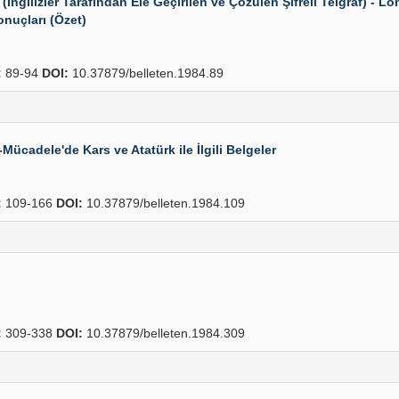
İngilizler Tarafından Ele Geçirilen ve Çözülen Şifreli Telgraf) - L
onuçları (Özet)
:
89-94
DOI:
10.37879/belleten.1984.89
Mücadele'de Kars ve Atatürk ile İlgili Belgeler
:
109-166
DOI:
10.37879/belleten.1984.109
:
309-338
DOI:
10.37879/belleten.1984.309