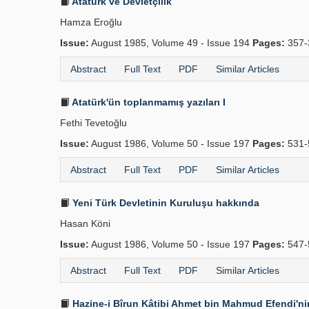
Atatürk ve Devletçilik
Hamza Eroğlu
Issue:
August 1985, Volume 49 - Issue 194
Pages:
357-
Abstract
Full Text
PDF
Similar Articles
Atatürk'ün toplanmamış yazıları I
Fethi Tevetoğlu
Issue:
August 1986, Volume 50 - Issue 197
Pages:
531-
Abstract
Full Text
PDF
Similar Articles
Yeni Türk Devletinin Kuruluşu hakkında
Hasan Köni
Issue:
August 1986, Volume 50 - Issue 197
Pages:
547-
Abstract
Full Text
PDF
Similar Articles
Hazine-i Bîrun Kâtibi Ahmet bin Mahmud Efendi'nin