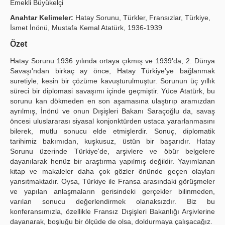
Emekli Büyükelçi
Publication Policies
Anahtar Kelimeler:
Hatay Sorunu, Türkler, Fransızlar, Türkiye,
İsmet İnönü, Mustafa Kemal Atatürk, 1936-1939
Guidelines
Özet
Contact Us
Hatay Sorunu 1936 yılında ortaya çıkmış ve 1939'da, 2. Dünya
Savaşı'ndan birkaç ay önce, Hatay Türkiye'ye bağlanmak
suretiyle, kesin bir çözüme kavuşturulmuştur. Sorunun üç yıllık
süreci bir diplomasi savaşımı içinde geçmiştir. Yüce Atatürk, bu
sorunu kan dökmeden en son aşamasına ulaştırıp aramızdan
ayrılmış, İnönü ve onun Dışişleri Bakanı Saraçoğlu da, savaş
öncesi uluslararası siyasal konjonktürden ustaca yararlanmasını
bilerek, mutlu sonucu elde etmişlerdir. Sonuç, diplomatik
tarihimiz bakımıdan, kuşkusuz, üstün bir başarıdır. Hatay
Sorunu üzerinde Türkiye'de, arşivlere ve öbür belgelere
dayanılarak henüz bir araştırma yapılmış değildir. Yayımlanan
kitap ve makaleler daha çok gözler önünde geçen olayları
yansıtmaktadır. Oysa, Türkiye ile Fransa arasındaki görüşmeler
ve yapılan anlaşmaların gerisindeki gerçekler bilinmeden,
varılan sonucu değerlendirmek olanaksızdır. Biz bu
konferansımızla, özellikle Fransız Dışişleri Bakanlığı Arşivlerine
dayanarak, boşluğu bir ölçüde de olsa, doldurmaya çalışacağız.