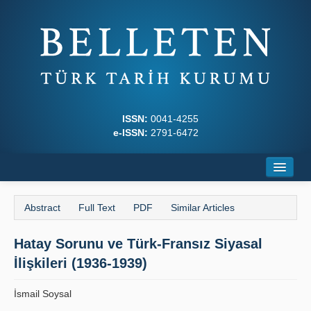
ISSN:
0041-4255
e-ISSN:
2791-6472
Home
Abstract
Full Text
PDF
Similar Articles
About
Hatay Sorunu ve Türk-Fransız Siyasal
Journal Boards
İlişkileri (1936-1939)
Writing Rules
İsmail Soysal
Principles