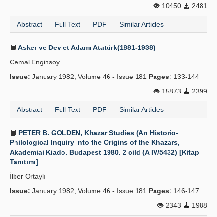
10450
2481
Abstract
Full Text
PDF
Similar Articles
Asker ve Devlet Adamı Atatürk(1881-1938)
Cemal Enginsoy
Issue:
January 1982, Volume 46 - Issue 181
Pages:
133-144
15873
2399
Abstract
Full Text
PDF
Similar Articles
PETER B. GOLDEN, Khazar Studies (An Historio-
Philological Inquiry into the Origins of the Khazars,
Akademiai Kiado, Budapest 1980, 2 cild (A IV/5432) [Kitap
Tanıtımı]
İlber Ortaylı
Issue:
January 1982, Volume 46 - Issue 181
Pages:
146-147
2343
1988