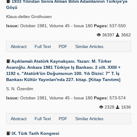
1933 Yılından Sonra Alman Bilim Adamlarının Türkiye'ye
Göçü
Klaus-detlev Grothusen
Issue:
October 1981, Volume 45 - Issue 180
Pages:
537-550
36397
3662
Abstract
Full Text
PDF
Similar Articles
Açıklamalı Atatürk Kaynakçası. Yazan: M. Türker
Acaroğlu. Ankara 1981 Türkiye Iş Bankası. 2 cilt. XXIII +
1192 s. "Atatürk'ün Doğumunun 100. Yılı Dizisi: 7" T. İş
Bankası Kültür Yayınları'nda 227. kitap. [Kitap Tanıtımı]
S. N. Özerdim
Issue:
October 1981, Volume 45 - Issue 180
Pages:
573-574
2328
1636
Abstract
Full Text
PDF
Similar Articles
IX. Türk Tarih Kongresi