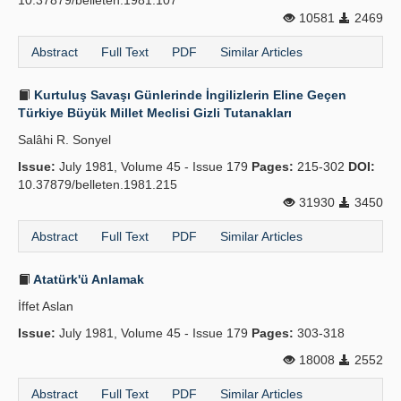
10.37879/belleten.1981.107
10581
2469
Abstract
Full Text
PDF
Similar Articles
Kurtuluş Savaşı Günlerinde İngilizlerin Eline Geçen
Türkiye Büyük Millet Meclisi Gizli Tutanakları
Salâhi R. Sonyel
Issue:
July 1981, Volume 45 - Issue 179
Pages:
215-302
DOI:
10.37879/belleten.1981.215
31930
3450
Abstract
Full Text
PDF
Similar Articles
Atatürk'ü Anlamak
İffet Aslan
Issue:
July 1981, Volume 45 - Issue 179
Pages:
303-318
18008
2552
Abstract
Full Text
PDF
Similar Articles