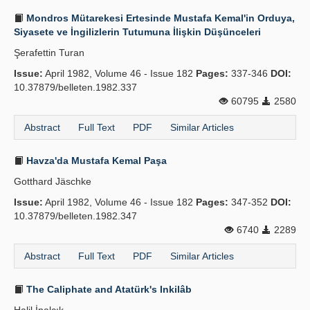
Mondros Mütarekesi Ertesinde Mustafa Kemal'in Orduya,
Siyasete ve İngilizlerin Tutumuna İlişkin Düşünceleri
Şerafettin Turan
Issue:
April 1982, Volume 46 - Issue 182
Pages:
337-346
DOI:
10.37879/belleten.1982.337
60795
2580
Abstract
Full Text
PDF
Similar Articles
Havza'da Mustafa Kemal Paşa
Gotthard Jäschke
Issue:
April 1982, Volume 46 - Issue 182
Pages:
347-352
DOI:
10.37879/belleten.1982.347
6740
2289
Abstract
Full Text
PDF
Similar Articles
The Caliphate and Atatürk's Inkilâb