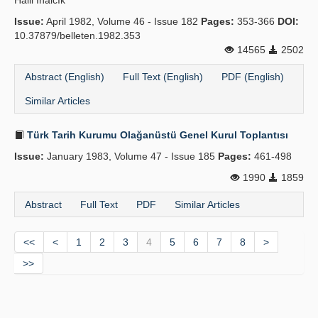
Halil İnalcık
Issue:
April 1982, Volume 46 - Issue 182
Pages:
353-366
DOI:
10.37879/belleten.1982.353
14565
2502
Abstract (English)
Full Text (English)
PDF (English)
Similar Articles
Türk Tarih Kurumu Olağanüstü Genel Kurul Toplantısı
Issue:
January 1983, Volume 47 - Issue 185
Pages:
461-498
1990
1859
Abstract
Full Text
PDF
Similar Articles
<<
<
1
2
3
4
5
6
7
8
>
>>