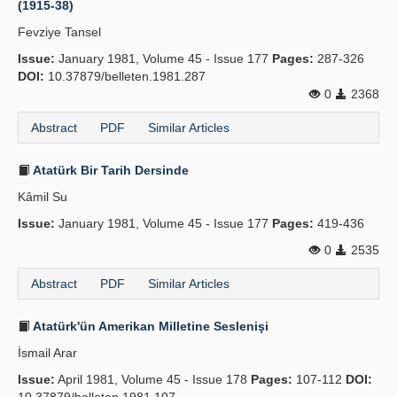
(1915-38)
Publication Policies
Fevziye Tansel
Issue:
Guidelines
January 1981, Volume 45 - Issue 177
Pages:
287-326
DOI:
10.37879/belleten.1981.287
Contact Us
0
2368
Abstract
PDF
Similar Articles
Atatürk Bir Tarih Dersinde
Kâmil Su
Issue:
January 1981, Volume 45 - Issue 177
Pages:
419-436
0
2535
Abstract
PDF
Similar Articles
Atatürk'ün Amerikan Milletine Seslenişi
İsmail Arar
Issue:
April 1981, Volume 45 - Issue 178
Pages:
107-112
DOI: