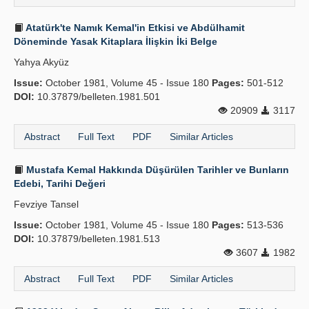
Atatürk'te Namık Kemal'in Etkisi ve Abdülhamit
Döneminde Yasak Kitaplara İlişkin İki Belge
Yahya Akyüz
Issue:
October 1981, Volume 45 - Issue 180
Pages:
501-512
DOI:
10.37879/belleten.1981.501
20909
3117
Abstract
Full Text
PDF
Similar Articles
Mustafa Kemal Hakkında Düşürülen Tarihler ve Bunların
Edebi, Tarihi Değeri
Fevziye Tansel
Issue:
October 1981, Volume 45 - Issue 180
Pages:
513-536
DOI:
10.37879/belleten.1981.513
3607
1982
Abstract
Full Text
PDF
Similar Articles