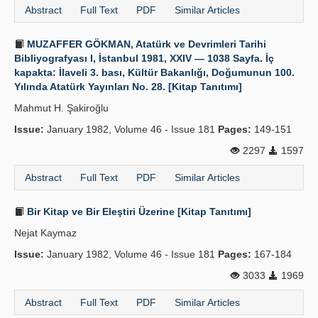
Abstract
Full Text
PDF
Similar Articles
MUZAFFER GÖKMAN, Atatürk ve Devrimleri Tarihi
Bibliyografyası I, İstanbul 1981, XXIV — 1038 Sayfa. İç
kapakta: İlaveli 3. bası, Kültür Bakanlığı, Doğumunun 100.
Yılında Atatürk Yayınları No. 28. [Kitap Tanıtımı]
Mahmut H. Şakiroğlu
Issue:
January 1982, Volume 46 - Issue 181
Pages:
149-151
2297
1597
Abstract
Full Text
PDF
Similar Articles
Bir Kitap ve Bir Eleştiri Üzerine [Kitap Tanıtımı]
Nejat Kaymaz
Issue:
January 1982, Volume 46 - Issue 181
Pages:
167-184
3033
1969
Abstract
Full Text
PDF
Similar Articles