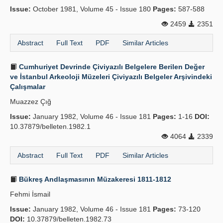
Issue:
October 1981, Volume 45 - Issue 180
Pages:
587-588
2459
2351
Abstract
Full Text
PDF
Similar Articles
Cumhuriyet Devrinde Çiviyazılı Belgelere Berilen Değer
ve İstanbul Arkeoloji Müzeleri Çiviyazılı Belgeler Arşivindeki
Çalışmalar
Muazzez Çığ
Issue:
January 1982, Volume 46 - Issue 181
Pages:
1-16
DOI:
10.37879/belleten.1982.1
4064
2339
Abstract
Full Text
PDF
Similar Articles
Bükreş Andlaşmasının Müzakeresi 1811-1812
Fehmi İsmail
Issue:
January 1982, Volume 46 - Issue 181
Pages:
73-120
DOI:
10.37879/belleten.1982.73