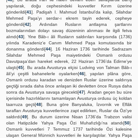
yapılarak, doğu cephesindeki kuvvetler Kırım üzerine
gönderildi[
41
]. Padişah I. Mahmud İstanbul’da kalıp, Silahdar
Mehmed Paşa’yı serdar-ı ekrem tayin ederek, cepheye
gönderdi[
42
]. Ardından Rusların antlaşma şartlarını
bozmalarından dolayı savaş düzeninin alınması ile ilgili fetva
alındı[
43
]. Yine Bâb-ı âli Rusların saldırıları karşısında (1736)
yılında Karadeniz’e Canım Mehmed Paşa komutasında bir
donanma gönderdi[
44
]. 16 Haziran 1736 tarihinde Sadrazam
Silahdar Mehmed Paşa maiyetindeki Osmanlı ordusu
Davutpaşa’dan hareket ederek, 22 Haziran 1736’da Edirne’ye
ulaştı[
45
]. Bu arada Avusturya elçisi Ludving von Talman Bâb-ı
âli’yi çeşitli bahanelerle oyalarken[
46
], yapılan plâna göre,
Osmanlı ordusu karadan ve denizden Ruslar üzerine saldırıya
geçtiği sırada daha önce anlaşan iki devletten önce Rusya daha
sonra da Avusturya savaşa girecekti[
47
]. Aradan geçen bu süre
içerisinde hazırlıklarını tamamlayan Avusturya ordusu üç koldan
taarruza geçti[
48
]. Buna göre Banyaluka, İzvornik ve Eflâk
tarafları Avusturya kuvvetlerince zapt edilirken, Ruslar da Özi’ye
saldırdı[
49
]. Bu durum üzerine Nisan 1736’da Trabzon valisi
olan Hatipzâde Yahya Paşa Özi Muhafızlığı’na atandı[
50
].
Osmanlı kuvvetleri 7 Temmuz 1737 tarihinde Özi kalesine
ulaşan General Münnich kuvvetleri ile karşılaştılar. Yahya Paşa