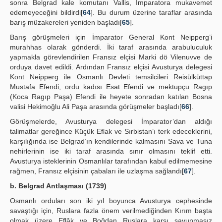
sonra Belgrad kale komutanı Vallis, İmparatora mukavemet
edemeyeceğini bildirdi[
64
]. Bu durum üzerine taraflar arasında
barış müzakereleri yeniden başladı[
65
].
Barış görüşmeleri için İmparator General Kont Neipperg’i
murahhas olarak gönderdi. İki taraf arasında arabuluculuk
yapmakla görevlendirilen Fransız elçisi Marki dö Vilenuvve de
orduya davet edildi. Ardından Fransız elçisi Avusturya delegesi
Kont Neipperg ile Osmanlı Devleti temsilcileri Reisülküttap
Mustafa Efendi, ordu kadısı Esat Efendi ve mektupçu Ragıp
(Koca Ragıp Paşa) Efendi ile heyete sonradan katılan Bosna
valisi Hekimoğlu Ali Paşa arasında görüşmeler başladı[
66
].
Görüşmelerde, Avusturya delegesi İmparator’dan aldığı
talimatlar gereğince Küçük Eflak ve Sırbistan’ı terk edeceklerini,
karşılığında ise Belgrad’ın kendilerinde kalmasını Sava ve Tuna
nehirlerinin ise iki taraf arasında sınır olmasını teklif etti.
Avusturya isteklerinin Osmanlılar tarafından kabul edilmemesine
rağmen, Fransız elçisinin çabaları ile uzlaşma sağlandı[
67
].
b. Belgrad Antlaşması (1739)
Osmanlı orduları son iki yıl boyunca Avusturya cephesinde
savaştığı için, Ruslara fazla önem verilmediğinden Kırım başta
olmak üzere Eflâk ve Boğdan Ruslara karşı savunmasız