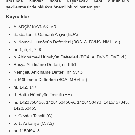
arasında bundan sonra yaşanacak yeni durumların
şekillenmesinde oldukça önemli bir rol oynamıştır.
Kaynaklar
A. ARŞİV KAYNAKLARI
Başbakanlık Osmanlı Arşivi (BOA)
a. Name-i Hümâyûn Defterleri (BOA. A. DVNS. NMH. d.)
nr. 1, 5, 6, 7, 9.
b. Ahidnâme-i Hümâyûn Defterleri (BOA. A. DVNS. DVE. d.)
Rusya Ahidnâme Defteri, nr. 83/1.
Nemçelü Ahidnâme Defteri, nr. 59/ 3.
c. Mühimme Defterleri (BOA. MHM. d.)
nr. 142, 147.
d. Hatt-ı Hümâyûn Tasnifi (HH).
nr. 1428 /58456; 1428/ 58456-A; 1428/ 58473; 1415/ 57843;
1428/58455.
e. Cevdet Tasnifi (C)
e. 1. Askeriye (C. AS)
nr. 115/49413.