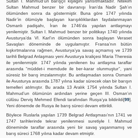
Sultan I. Mahmud’un barışçıl kişiliğini yansıtmaktadır. Nitekim
Sultan Mahmud benzer bir davranışı İran’da Nadir Şah’ın
ölümünden sonra da göstermiştir. Buna göre 1747 yılında
Nadir’in ölümüyle başlayan karışıklıklardan faydalanmayan
Osmanlı padişahı, İran ile 1746’da yapılan antlaşmayı
yenilemiştir. Sultan I. Mahmud benzer bir politikayı 1740 yılında
Avusturya’da VI. Karl’ın ölümünden sonra başlayan Veraset
Savaşları döneminde de uygulamıştır. Fransa’nın bütün
kışkırtmalarına rağmen, Avusturya’ya savaş açmamış ve 1739
tarihli Belgrad Anlaşması yeni Avusturya kraliçesi Maria Theresia
ile yenilenmiştir. 1747 yılında yenilenen bu antlaşma taraflar
arasında “müddet-i memdude ile ber-karar olunmuştur”, yani
süresiz bir barış imzalanmıştır. Bu antlaşmadan sonra Osmanlı
ile Avusturya arasında 1787 yılına kadar sürecek olan bir barışın
temelleri atılmıştır. Bu arada 13 Aralık 1754 yılında Sultan I.
Mahmud’un ölümünün ardından yerine geçen III. Osman’ın
cülûsu Derviş Mehmed Efendi tarafından Rusya’ya bildirildi[
99
].
Yeni dönemde de Rusya ile barış süreci devam ettirildi.
Böylece Ruslarla yapılan 1739 Belgrad Antlaşması’nın 1741 ve
1747 tarihlerinde tekrar yenilenmesi suretiyle I. Mahmud
döneminde taraflar arasında yeni bir savaş yaşanmamış ve
barış süreci 1768 yılına kadar devam etmiştir.