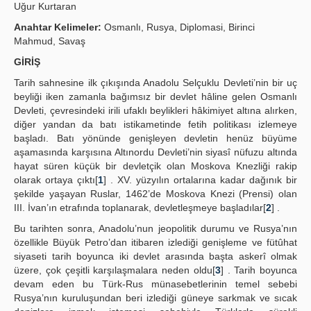
Uğur Kurtaran
Publication Policies
Anahtar Kelimeler:
Osmanlı, Rusya, Diplomasi, Birinci
Mahmud, Savaş
Guidelines
GİRİŞ
Contact Us
Tarih sahnesine ilk çıkışında Anadolu Selçuklu Devleti’nin bir uç
beyliği iken zamanla bağımsız bir devlet hâline gelen Osmanlı
Devleti, çevresindeki irili ufaklı beylikleri hâkimiyet altına alırken,
diğer yandan da batı istikametinde fetih politikası izlemeye
başladı. Batı yönünde genişleyen devletin henüz büyüme
aşamasında karşısına Altınordu Devleti’nin siyasî nüfuzu altında
hayat süren küçük bir devletçik olan Moskova Knezliği rakip
olarak ortaya çıktı[
1
] . XV. yüzyılın ortalarına kadar dağınık bir
şekilde yaşayan Ruslar, 1462’de Moskova Knezi (Prensi) olan
III. İvan’ın etrafında toplanarak, devletleşmeye başladılar[
2
] .
Bu tarihten sonra, Anadolu’nun jeopolitik durumu ve Rusya’nın
özellikle Büyük Petro’dan itibaren izlediği genişleme ve fütûhat
siyaseti tarih boyunca iki devlet arasında başta askerî olmak
üzere, çok çeşitli karşılaşmalara neden oldu[
3
] . Tarih boyunca
devam eden bu Türk-Rus münasebetlerinin temel sebebi
Rusya’nın kuruluşundan beri izlediği güneye sarkmak ve sıcak