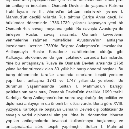
bir antlaşma imzalandı. Osmanlı Devleti’nde yaşanan Patrona
Halil İsyanı ile III. Ahmed’in tahttan indirilerek, yerine I.
Mahmud’un geçtiği yıllarda Rus tahtına Çariçe Anna geçti. İki
hükümdar döneminde 1736-1739 yıllarını kapsayan yeni bir
Osmanlı-Rus savaşı meydana geldi. Bu savaşta Avusturya ile
birleşen Ruslar, savaş sırasında Osmanlı kuvvetlerini
yenmelerine rağmen müttefikleri Avusturya’nın antlaşma
imzalaması üzerine 1739’da Belgrad Antlaşması’nı imzaladılar.
Antlaşmayla Ruslar Karadeniz sahillerinden olduğu gibi
Kafkasya eteklerinden de geri çekilmek zorunda kalmışlardır.
Yine bu antlaşmayla Rusya ile Osmanlı Devleti arasında 1768
yılına kadar sürecek olan 30 yıllık bir barış dönemi başladı. Bu
barış döneminde taraflar arasında sınırların tespiti yeniden
yapılırken, antlaşma 1741 ve 1747 yıllarında yenilendi. Bu
durumun yaşanmasında Sultan I. Mahmud’un barışçıl
politikasının yanı sıra, Osmanlı Devleti’nin özellikle 1699 tarihli
Karlofça Barış Antlaşması’ndan sonra uyguladığı dış politika ve
diplomasi anlayışının da önemli bir etkisi vardır. Buna göre XVIII.
yüzyılda Karlofça ile başlayan Osmanlı Devleti dış politikasında
savaşın yerini diplomasi almıştır. Yine bu dönemden itibaren
yapılan antlaşmalarda tavassut kullanılmaya başlanmış ve
antlaşmalarda süre tespiti yapılmıştır. Sultan I. Mahmud