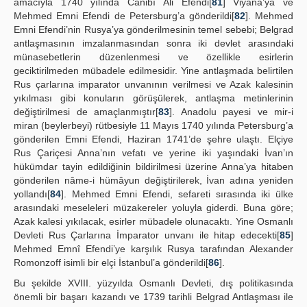
amacıyla 1740 yılında Cânibî Ali Efendi[
81
] Viyana’ya ve
Mehmed Emni Efendi de Petersburg’a gönderildi[
82
]. Mehmed
Emni Efendi’nin Rusya’ya gönderilmesinin temel sebebi; Belgrad
antlaşmasının imzalanmasından sonra iki devlet arasındaki
münasebetlerin düzenlenmesi ve özellikle esirlerin
geciktirilmeden mübadele edilmesidir. Yine antlaşmada belirtilen
Rus çarlarına imparator unvanının verilmesi ve Azak kalesinin
yıkılması gibi konuların görüşülerek, antlaşma metinlerinin
değiştirilmesi de amaçlanmıştır[
83
]. Anadolu payesi ve mir-i
miran (beylerbeyi) rütbesiyle 11 Mayıs 1740 yılında Petersburg’a
gönderilen Emni Efendi, Haziran 1741’de şehre ulaştı. Elçiye
Rus Çariçesi Anna’nın vefatı ve yerine iki yaşındaki İvan’ın
hükümdar tayin edildiğinin bildirilmesi üzerine Anna’ya hitaben
gönderilen nâme-i hümâyun değiştirilerek, İvan adına yeniden
yollandı[
84
]. Mehmed Emni Efendi, sefareti sırasında iki ülke
arasındaki meseleleri müzakereler yoluyla giderdi. Buna göre;
Azak kalesi yıkılacak, esirler mübadele olunacaktı. Yine Osmanlı
Devleti Rus Çarlarına İmparator unvanı ile hitap edecekti[
85
]
Mehmed Emnî Efendi’ye karşılık Rusya tarafından Alexander
Romonzoff isimli bir elçi İstanbul’a gönderildi[
86
].
Bu şekilde XVIII. yüzyılda Osmanlı Devleti, dış politikasında
önemli bir başarı kazandı ve 1739 tarihli Belgrad Antlaşması ile