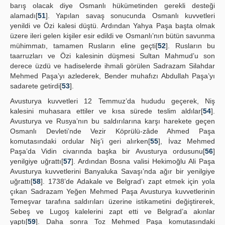
barış olacak diye Osmanlı hükümetinden gerekli desteği
alamadı[
51
]. Yapılan savaş sonucunda Osmanlı kuvvetleri
yenildi ve Özi kalesi düştü. Ardından Yahya Paşa başta olmak
üzere ileri gelen kişiler esir edildi ve Osmanlı’nın bütün savunma
mühimmatı, tamamen Rusların eline geçti[
52
]. Rusların bu
taarruzları ve Özi kalesinin düşmesi Sultan Mahmud’u son
derece üzdü ve hadiselerde ihmali görülen Sadrazam Silahdar
Mehmed Paşa’yı azlederek, Bender muhafızı Abdullah Paşa’yı
sadarete getirdi[
53
].
Avusturya kuvvetleri 12 Temmuz’da hududu geçerek, Niş
kalesini muhasara ettiler ve kısa sürede teslim aldılar[
54
].
Avusturya ve Rusya’nın bu saldırılarına karşı harekete geçen
Osmanlı Devleti’nde Vezir Köprülü-zâde Ahmed Paşa
komutasındaki ordular Niş’i geri alırken[
55
], İvaz Mehmed
Paşa’da Vidin civarında başka bir Avusturya ordusunu[
56
]
yenilgiye uğrattı[
57
]. Ardından Bosna valisi Hekimoğlu Ali Paşa
Avusturya kuvvetlerini Banyaluka Savaşı’nda ağır bir yenilgiye
uğrattı[
58
]. 1738’de Adakale ve Belgrad’ı zapt etmek için yola
çıkan Sadrazam Yeğen Mehmed Paşa Avusturya kuvvetlerinin
Temeşvar tarafına saldırıları üzerine istikametini değiştirerek,
Sebeş ve Lugoş kalelerini zapt etti ve Belgrad’a akınlar
yaptı[
59
]. Daha sonra Toz Mehmed Paşa komutasındaki