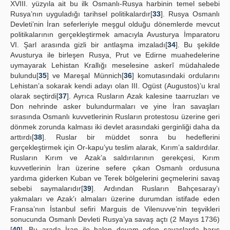
XVIII. yüzyıla ait bu ilk Osmanlı-Rusya harbinin temel sebebi
Rusya’nın uyguladığı tarihsel politikalardır[
33
]. Rusya Osmanlı
Devleti’nin İran seferleriyle meşgul olduğu dönemlerde mevcut
politikalarının gerçekleştirmek amacıyla Avusturya İmparatoru
VI. Şarl arasında gizli bir antlaşma imzaladı[
34
]. Bu şekilde
Avusturya ile birleşen Rusya, Prut ve Edirne muahedelerine
uymayarak Lehistan Krallığı meselesine askerî müdahalede
bulundu[
35
] ve Mareşal Münnich[
36
] komutasındaki ordularını
Lehistan’a sokarak kendi adayı olan III. Ogüst (Augustos)’u kral
olarak seçtirdi[
37
]. Ayrıca Rusların Azak kalesine taarruzları ve
Don nehrinde asker bulundurmaları ve yine İran savaşları
sırasında Osmanlı kuvvetlerinin Rusların protestosu üzerine geri
dönmek zorunda kalması iki devlet arasındaki gerginliği daha da
arttırdı[
38
]. Ruslar bir müddet sonra bu hedeflerini
gerçekleştirmek için Or-kapu’yu teslim alarak, Kırım’a saldırdılar.
Rusların Kırım ve Azak’a saldırılarının gerekçesi, Kırım
kuvvetlerinin İran üzerine sefere çıkan Osmanlı ordusuna
yardıma giderken Kuban ve Terek bölgelerini geçmelerini savaş
sebebi saymalarıdır[
39
]. Ardından Rusların Bahçesaray’ı
yakmaları ve Azak’ı almaları üzerine durumdan istifade eden
Fransa’nın İstanbul sefiri Marguis de Vilenuvve’nin teşvikleri
sonucunda Osmanlı Devleti Rusya’ya savaş açtı (2 Mayıs 1736)
[
40
]. Bu arada İran ile halen devam eden savaşlarda barış