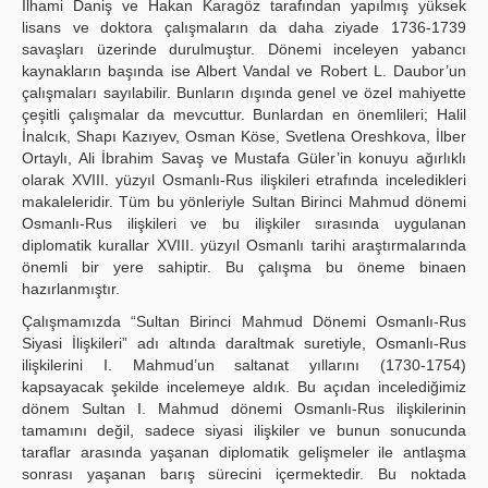
İlhami Daniş ve Hakan Karagöz tarafından yapılmış yüksek
lisans ve doktora çalışmaların da daha ziyade 1736-1739
savaşları üzerinde durulmuştur. Dönemi inceleyen yabancı
kaynakların başında ise Albert Vandal ve Robert L. Daubor’un
çalışmaları sayılabilir. Bunların dışında genel ve özel mahiyette
çeşitli çalışmalar da mevcuttur. Bunlardan en önemlileri; Halil
İnalcık, Shapı Kazıyev, Osman Köse, Svetlena Oreshkova, İlber
Ortaylı, Ali İbrahim Savaş ve Mustafa Güler’in konuyu ağırlıklı
olarak XVIII. yüzyıl Osmanlı-Rus ilişkileri etrafında inceledikleri
makaleleridir. Tüm bu yönleriyle Sultan Birinci Mahmud dönemi
Osmanlı-Rus ilişkileri ve bu ilişkiler sırasında uygulanan
diplomatik kurallar XVIII. yüzyıl Osmanlı tarihi araştırmalarında
önemli bir yere sahiptir. Bu çalışma bu öneme binaen
hazırlanmıştır.
Çalışmamızda “Sultan Birinci Mahmud Dönemi Osmanlı-Rus
Siyasi İlişkileri” adı altında daraltmak suretiyle, Osmanlı-Rus
ilişkilerini I. Mahmud’un saltanat yıllarını (1730-1754)
kapsayacak şekilde incelemeye aldık. Bu açıdan incelediğimiz
dönem Sultan I. Mahmud dönemi Osmanlı-Rus ilişkilerinin
tamamını değil, sadece siyasi ilişkiler ve bunun sonucunda
taraflar arasında yaşanan diplomatik gelişmeler ile antlaşma
sonrası yaşanan barış sürecini içermektedir. Bu noktada