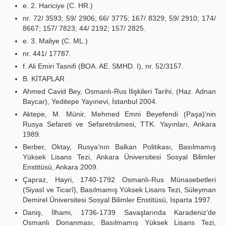
e. 2. Hariciye (C. HR.)
nr. 72/ 3593; 59/ 2906; 66/ 3775; 167/ 8329; 59/ 2910; 174/
8667; 157/ 7823; 44/ 2192; 157/ 2825.
e. 3. Maliye (C. ML.)
nr. 441/ 17787.
f. Ali Emiri Tasnifi (BOA. AE. SMHD. I), nr. 52/3157.
B. KİTAPLAR
Ahmed Cavid Bey, Osmanlı-Rus İlişkileri Tarihi, (Haz. Adnan
Baycar), Yeditepe Yayınevi, İstanbul 2004.
Aktepe, M. Münir, Mehmed Emni Beyefendi (Paşa)’nin
Rusya Sefareti ve Sefaretnâmesi, TTK. Yayınları, Ankara
1989.
Berber, Oktay, Rusya’nın Balkan Politikası, Basılmamış
Yüksek Lisans Tezi, Ankara Üniversitesi Sosyal Bilimler
Enstitüsü, Ankara 2009.
Çapraz, Hayri, 1740-1792 Osmanlı-Rus Münasebetleri
(Siyasî ve Ticarî), Basılmamış Yüksek Lisans Tezi, Süleyman
Demirel Üniversitesi Sosyal Bilimler Enstitüsü, Isparta 1997.
Daniş, İlhami, 1736-1739 Savaşlarında Karadeniz’de
Osmanlı Donanması, Basılmamış Yüksek Lisans Tezi,