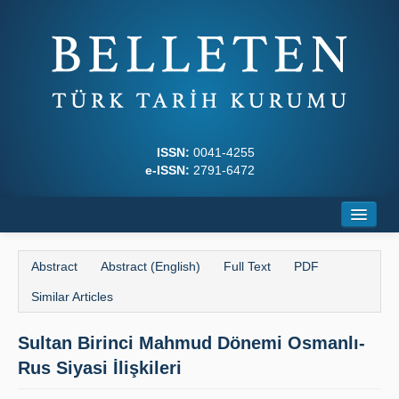
ISSN:
0041-4255
e-ISSN:
2791-6472
Home
Abstract
Abstract (English)
Full Text
PDF
About
Similar Articles
Journal Boards
Sultan Birinci Mahmud Dönemi Osmanlı-
Writing Rules
Rus Siyasi İlişkileri
Principles