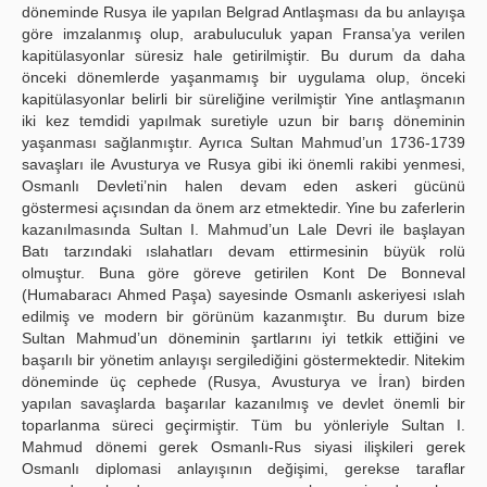
döneminde Rusya ile yapılan Belgrad Antlaşması da bu anlayışa
göre imzalanmış olup, arabuluculuk yapan Fransa’ya verilen
kapitülasyonlar süresiz hale getirilmiştir. Bu durum da daha
önceki dönemlerde yaşanmamış bir uygulama olup, önceki
kapitülasyonlar belirli bir süreliğine verilmiştir Yine antlaşmanın
iki kez temdidi yapılmak suretiyle uzun bir barış döneminin
yaşanması sağlanmıştır. Ayrıca Sultan Mahmud’un 1736-1739
savaşları ile Avusturya ve Rusya gibi iki önemli rakibi yenmesi,
Osmanlı Devleti’nin halen devam eden askeri gücünü
göstermesi açısından da önem arz etmektedir. Yine bu zaferlerin
kazanılmasında Sultan I. Mahmud’un Lale Devri ile başlayan
Batı tarzındaki ıslahatları devam ettirmesinin büyük rolü
olmuştur. Buna göre göreve getirilen Kont De Bonneval
(Humabaracı Ahmed Paşa) sayesinde Osmanlı askeriyesi ıslah
edilmiş ve modern bir görünüm kazanmıştır. Bu durum bize
Sultan Mahmud’un döneminin şartlarını iyi tetkik ettiğini ve
başarılı bir yönetim anlayışı sergilediğini göstermektedir. Nitekim
döneminde üç cephede (Rusya, Avusturya ve İran) birden
yapılan savaşlarda başarılar kazanılmış ve devlet önemli bir
toparlanma süreci geçirmiştir. Tüm bu yönleriyle Sultan I.
Mahmud dönemi gerek Osmanlı-Rus siyasi ilişkileri gerek
Osmanlı diplomasi anlayışının değişimi, gerekse taraflar