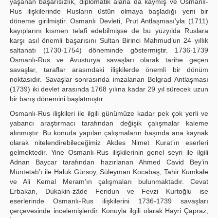
yaşanan başarısızlık, diplomatik alana da kaymış ve Osmanlı-
Rus ilişkilerinde Rusların üstün olmaya başladığı yeni bir
döneme girilmiştir. Osmanlı Devleti, Prut Antlaşması’yla (1711)
kayıplarını kısmen telafi edebilmişse de bu yüzyılda Ruslara
karşı asıl önemli başarısını Sultan Birinci Mahmud’un 24 yıllık
saltanatı (1730-1754) döneminde göstermiştir. 1736-1739
Osmanlı-Rus ve Avusturya savaşları olarak tarihe geçen
savaşlar, taraflar arasındaki ilişkilerde önemli bir dönüm
noktasıdır. Savaşlar sonrasında imzalanan Belgrad Antlaşması
(1739) iki devlet arasında 1768 yılına kadar 29 yıl sürecek uzun
bir barış dönemini başlatmıştır.
Osmanlı-Rus ilişkileri ile ilgili günümüze kadar pek çok yerli ve
yabancı araştırmacı tarafından değişik çalışmalar kaleme
alınmıştır. Bu konuda yapılan çalışmaların başında ana kaynak
olarak nitelendirebileceğimiz Akdes Nimet Kurat’ın eserleri
gelmektedir. Yine Osmanlı-Rus ilişkilerinin genel seyri ile ilgili
Adnan Baycar tarafından hazırlanan Ahmed Cavid Bey’in
Müntetab’ı ile Haluk Gürsoy, Süleyman Kocabaş, Tahir Kumkale
ve Ali Kemal Meram’ın çalışmaları bulunmaktadır. Cevat
Erbakan, Dukakin-zâde Feridun ve Fevzi Kurtoğlu ise
eserlerinde Osmanlı-Rus ilişkilerini 1736-1739 savaşları
çerçevesinde incelemişlerdir. Konuyla ilgili olarak Hayri Çapraz,