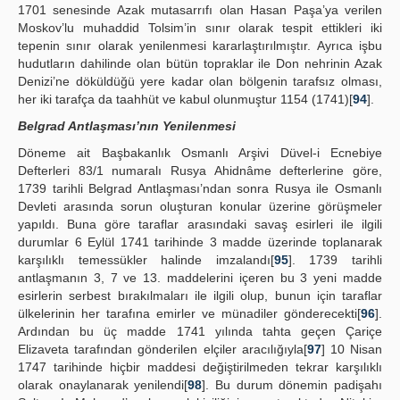
1701 senesinde Azak mutasarrıfı olan Hasan Paşa’ya verilen
Moskov’lu muhaddid Tolsim’in sınır olarak tespit ettikleri iki
tepenin sınır olarak yenilenmesi kararlaştırılmıştır. Ayrıca işbu
hudutların dahilinde olan bütün topraklar ile Don nehrinin Azak
Denizi’ne döküldüğü yere kadar olan bölgenin tarafsız olması,
her iki tarafça da taahhüt ve kabul olunmuştur 1154 (1741)[
94
].
Belgrad Antlaşması’nın Yenilenmesi
Döneme ait Başbakanlık Osmanlı Arşivi Düvel-i Ecnebiye
Defterleri 83/1 numaralı Rusya Ahidnâme defterlerine göre,
1739 tarihli Belgrad Antlaşması’ndan sonra Rusya ile Osmanlı
Devleti arasında sorun oluşturan konular üzerine görüşmeler
yapıldı. Buna göre taraflar arasındaki savaş esirleri ile ilgili
durumlar 6 Eylül 1741 tarihinde 3 madde üzerinde toplanarak
karşılıklı temessükler halinde imzalandı[
95
]. 1739 tarihli
antlaşmanın 3, 7 ve 13. maddelerini içeren bu 3 yeni madde
esirlerin serbest bırakılmaları ile ilgili olup, bunun için taraflar
ülkelerinin her tarafına emirler ve münadiler gönderecekti[
96
].
Ardından bu üç madde 1741 yılında tahta geçen Çariçe
Elizaveta tarafından gönderilen elçiler aracılığıyla[
97
] 10 Nisan
1747 tarihinde hiçbir maddesi değiştirilmeden tekrar karşılıklı
olarak onaylanarak yenilendi[
98
]. Bu durum dönemin padişahı