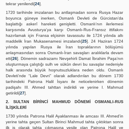
tekrar yenilendi[
24
].
1720 tarihinde imzalanan bu antlaşmadan sonra Rusya Hazar
boyunca güneye inerken, Osmanlı Devleti de Gürcistan’da
başlattığı askerî hareketi genişletti. Osmanlı’nın ilerlemesi
karşısında Avusturya’ya karşı Osmanlı-Rus-Fransız ittifakını
hazırlamak için Fransa elçisinin tavassutu ile 1724 yılında altı
maddelik İran Mukasenamesi imzalandı[
25
]. 24 Haziran 1724
yılında yapılan Rusya ile İran topraklarının bölüşümü
anlaşmasından sonra Osmanlı-İran savaşları aralıklarla devam
etti[
26
]. Dönemin sadrazamı Nevşehirli Damat İbrahim Paşa’nın
oluşturmaya çalıştığı sulh ve sükûn devri bu savaşlar nedeniyle
halk arasında büyük hoşnutsuzluklara neden oldu. Osmanlı
Devleti’nde “Lale Devri” olarak adlandırılan bu dönem 1730
tarihindeki Patrona Halil İsyanı ile neticelenirken dönemin
padişahı III. Ahmed tahttan indirildi ve yerine I. Mahmud
getirildi[
27
].
2. SULTAN BİRİNCİ MAHMUD DÖNEMİ OSMANLI-RUS
İLİŞKİLERİ
1730 yılında Patrona Halil Ayaklanması ile amcası III. Ahmed’in
yerine tahta geçen Sultan Birinci Mahmud tahta çıktıktan sonra
ilk iş olarak tahta çıkmasına vesile olan Patrona Halil ve