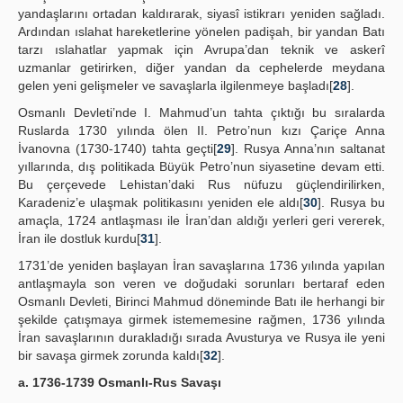
yandaşlarını ortadan kaldırarak, siyasî istikrarı yeniden sağladı.
Ardından ıslahat hareketlerine yönelen padişah, bir yandan Batı
tarzı ıslahatlar yapmak için Avrupa’dan teknik ve askerî
uzmanlar getirirken, diğer yandan da cephelerde meydana
gelen yeni gelişmeler ve savaşlarla ilgilenmeye başladı[
28
].
Osmanlı Devleti’nde I. Mahmud’un tahta çıktığı bu sıralarda
Ruslarda 1730 yılında ölen II. Petro’nun kızı Çariçe Anna
İvanovna (1730-1740) tahta geçti[
29
]. Rusya Anna’nın saltanat
yıllarında, dış politikada Büyük Petro’nun siyasetine devam etti.
Bu çerçevede Lehistan’daki Rus nüfuzu güçlendirilirken,
Karadeniz’e ulaşmak politikasını yeniden ele aldı[
30
]. Rusya bu
amaçla, 1724 antlaşması ile İran’dan aldığı yerleri geri vererek,
İran ile dostluk kurdu[
31
].
1731’de yeniden başlayan İran savaşlarına 1736 yılında yapılan
antlaşmayla son veren ve doğudaki sorunları bertaraf eden
Osmanlı Devleti, Birinci Mahmud döneminde Batı ile herhangi bir
şekilde çatışmaya girmek istememesine rağmen, 1736 yılında
İran savaşlarının durakladığı sırada Avusturya ve Rusya ile yeni
bir savaşa girmek zorunda kaldı[
32
].
a. 1736-1739 Osmanlı-Rus Savaşı