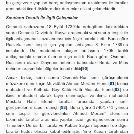
bu çerçevede yapılan barış antlaşmasının uzatılması ile taraflar
arasındaki ticarî ilişkilere dair durumlar dikkat çekmektedir.
Sınırların Tespiti İle İlgili Çalışmalar
Osmanlı sadrazamı 18 Eylül 1739’da ordugâhını kaldırdıktan
sonra Osmanlı Devleti ile Rusya arasındaki yeni sınırın tespiti ile
ilgili antlaşmanın imzalanması için Niş’e hareket etti. Buna göre
Ruslarla sınır tespiti için yapılan antlaşma 3 Ekim 1739’da
imzalandı. Üç maddeden oluşan antlaşma 1705 tarihli
antlaşmadaki sınırlar üzerine inşa edildi. Buna göre; Osmanlı-
Rus sınırı olarak Dinyeper nehrinin batısındaki Berda ve Mius
nehirleri arasındaki bölgeler tespit edildi[
90
].
Ancak birkaç sene sonra Osmanlı-Rus sınır görüşmelerini
müzakere etmek için Mevkûfâti Ahmed Merâmi Efendi[
91
] birinci
muhaddid ve Kethüda Bey Kâtib Hatti Mustafa Efendi[
92
] de
ikinci muhaddid olarak tayin olunmuşlar ve ikinci muhaddid
Mustafa Hatti Efendi taraflar arasında yapılan sınır
görüşmelerini rapor etmiştir[
93
]. Buna göre 1740/1741 yılında
sınır tespiti ile görevlendirilen Ahmed Meramî Efendi’nin
takririnde taraflar arasında yapılan uzun görüşmelerden sonra
Timurlenk Deresi bir tarafa ve Kuban-Salgan tepesinin de diğer
tarafta hudut olması kabul edilmiştir. Yine Kuban tarafından