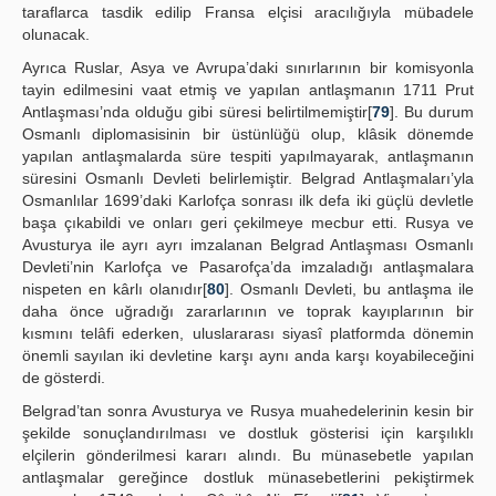
taraflarca tasdik edilip Fransa elçisi aracılığıyla mübadele
olunacak.
Ayrıca Ruslar, Asya ve Avrupa’daki sınırlarının bir komisyonla
tayin edilmesini vaat etmiş ve yapılan antlaşmanın 1711 Prut
Antlaşması’nda olduğu gibi süresi belirtilmemiştir[
79
]. Bu durum
Osmanlı diplomasisinin bir üstünlüğü olup, klâsik dönemde
yapılan antlaşmalarda süre tespiti yapılmayarak, antlaşmanın
süresini Osmanlı Devleti belirlemiştir. Belgrad Antlaşmaları’yla
Osmanlılar 1699’daki Karlofça sonrası ilk defa iki güçlü devletle
başa çıkabildi ve onları geri çekilmeye mecbur etti. Rusya ve
Avusturya ile ayrı ayrı imzalanan Belgrad Antlaşması Osmanlı
Devleti’nin Karlofça ve Pasarofça’da imzaladığı antlaşmalara
nispeten en kârlı olanıdır[
80
]. Osmanlı Devleti, bu antlaşma ile
daha önce uğradığı zararlarının ve toprak kayıplarının bir
kısmını telâfi ederken, uluslararası siyasî platformda dönemin
önemli sayılan iki devletine karşı aynı anda karşı koyabileceğini
de gösterdi.
Belgrad’tan sonra Avusturya ve Rusya muahedelerinin kesin bir
şekilde sonuçlandırılması ve dostluk gösterisi için karşılıklı
elçilerin gönderilmesi kararı alındı. Bu münasebetle yapılan
antlaşmalar gereğince dostluk münasebetlerini pekiştirmek