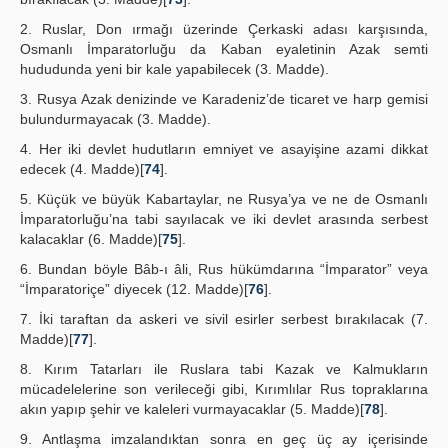
2. Ruslar, Don ırmağı üzerinde Çerkaski adası karşısında,
Osmanlı İmparatorluğu da Kaban eyaletinin Azak semti
hududunda yeni bir kale yapabilecek (3. Madde).
3. Rusya Azak denizinde ve Karadeniz’de ticaret ve harp gemisi
bulundurmayacak (3. Madde).
4. Her iki devlet hudutların emniyet ve asayişine azami dikkat
edecek (4. Madde)[
74
].
5. Küçük ve büyük Kabartaylar, ne Rusya’ya ve ne de Osmanlı
İmparatorluğu’na tabi sayılacak ve iki devlet arasında serbest
kalacaklar (6. Madde)[
75
].
6. Bundan böyle Bâb-ı âli, Rus hükümdarına “İmparator” veya
“İmparatoriçe” diyecek (12. Madde)[
76
].
7. İki taraftan da askeri ve sivil esirler serbest bırakılacak (7.
Madde)[
77
].
8. Kırım Tatarları ile Ruslara tabi Kazak ve Kalmukların
mücadelelerine son verileceği gibi, Kırımlılar Rus topraklarına
akın yapıp şehir ve kaleleri vurmayacaklar (5. Madde)[
78
].
9. Antlaşma imzalandıktan sonra en geç üç ay içerisinde