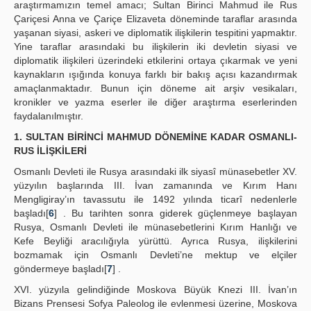
araştırmamızın temel amacı; Sultan Birinci Mahmud ile Rus
Çariçesi Anna ve Çariçe Elizaveta döneminde taraflar arasında
yaşanan siyasi, askeri ve diplomatik ilişkilerin tespitini yapmaktır.
Yine taraflar arasındaki bu ilişkilerin iki devletin siyasi ve
diplomatik ilişkileri üzerindeki etkilerini ortaya çıkarmak ve yeni
kaynakların ışığında konuya farklı bir bakış açısı kazandırmak
amaçlanmaktadır. Bunun için döneme ait arşiv vesikaları,
kronikler ve yazma eserler ile diğer araştırma eserlerinden
faydalanılmıştır.
1. SULTAN BİRİNCİ MAHMUD DÖNEMİNE KADAR OSMANLI-
RUS İLİŞKİLERİ
Osmanlı Devleti ile Rusya arasındaki ilk siyasî münasebetler XV.
yüzyılın başlarında III. İvan zamanında ve Kırım Hanı
Mengligiray’ın tavassutu ile 1492 yılında ticarî nedenlerle
başladı[
6
] . Bu tarihten sonra giderek güçlenmeye başlayan
Rusya, Osmanlı Devleti ile münasebetlerini Kırım Hanlığı ve
Kefe Beyliği aracılığıyla yürüttü. Ayrıca Rusya, ilişkilerini
bozmamak için Osmanlı Devleti’ne mektup ve elçiler
göndermeye başladı[
7
] .
XVI. yüzyıla gelindiğinde Moskova Büyük Knezi III. İvan’ın
Bizans Prensesi Sofya Paleolog ile evlenmesi üzerine, Moskova