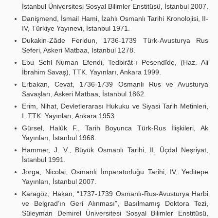
İstanbul Üniversitesi Sosyal Bilimler Enstitüsü, İstanbul 2007.
Danişmend, İsmail Hami, İzahlı Osmanlı Tarihi Kronolojisi, II-
IV, Türkiye Yayınevi, İstanbul 1971.
Dukakin-Zâde Feridun, 1736-1739 Türk-Avusturya Rus
Seferi, Askeri Matbaa, İstanbul 1278.
Ebu Sehl Numan Efendi, Tedbirât-ı Pesendîde, (Haz. Ali
İbrahim Savaş), TTK. Yayınları, Ankara 1999.
Erbakan, Cevat, 1736-1739 Osmanlı Rus ve Avusturya
Savaşları, Askeri Matbaa, İstanbul 1862.
Erim, Nihat, Devletlerarası Hukuku ve Siyasi Tarih Metinleri,
I, TTK. Yayınları, Ankara 1953.
Gürsel, Halûk F., Tarih Boyunca Türk-Rus İlişkileri, Ak
Yayınları, İstanbul 1968.
Hammer, J. V., Büyük Osmanlı Tarihi, II, Üçdal Neşriyat,
İstanbul 1991.
Jorga, Nicolai, Osmanlı İmparatorluğu Tarihi, IV, Yeditepe
Yayınları, İstanbul 2007.
Karagöz, Hakan, “1737-1739 Osmanlı-Rus-Avusturya Harbi
ve Belgrad’ın Geri Alınması”, Basılmamış Doktora Tezi,
Süleyman Demirel Üniversitesi Sosyal Bilimler Enstitüsü,