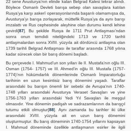
22 sene Avusturya’nın elinde kalan Belgrad Kalesi tekrar alındı.
Böylece Osmanlı Devleti barışa sebep olan savaşlara katılan
Rusya’ya karşı askerî operasyonlarında başarılı olamamışsa da,
Avusturya’yı barışa zorlayarak, müttefik Rusya’ya da aynı barışı
imzalattı ve Rus cephesinde aleyhine olan durumu kendi lehine
çevirdi[
87
]. Bu şekilde Rusya ile 1711 Prut Antlaşması’ndan
sonra onun temdidi niteliğindeki 1713 ve 1720 tarihli
antlaşmalardan sonra XVIII. yüzyıla ait dördüncü antlaşma olan
1739 tarihli Belgrad Antlaşması ile taraflar arasında 1768 yılına
kadar sürecek olan bir barış dönemi başladı.
Bu çerçevede I. Mahmud’un son yılları ile II. Mustafa’nın oğlu III.
Osman (1754- 1757) ve III. Ahmed’in oğlu III. Mustafa (1757-
1774)’nın hükümdarlık dönemlerinde Osmanlı İmparatorluğu
tarihinin en uzun kesintisiz barış dönemini yaşadı. Taraflar
arasındaki bu barışın önemli bir sebebi de Avrupa’nın 1740-
1748 yılları arasındaki Avusturya Veraset Savaşları ve yine
1756-1763 yılları arasındaki Yedi Yıl Savaşları ile meşgul
olmasıdır. Yine dönemin padişah ve sadrazamlarının da barışçıl
tutumu etkili olmuştur[
88
]. Aynı zamanda bu tarihler iki ülke
arasındaki XVIII. yüzyıla ait en uzun barış dönemini
oluşturmuştur. Bu barış döneminin 1740-1754 yıllarını kapsayan
I. Mahmud döneminde özellikle antlaşmanın esirler ile ilgili