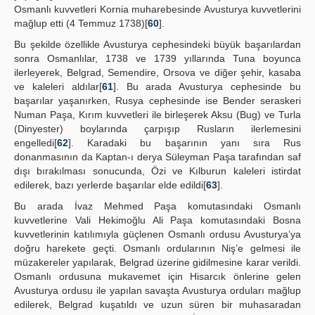
Osmanlı kuvvetleri Kornia muharebesinde Avusturya kuvvetlerini
mağlup etti (4 Temmuz 1738)[
60
].
Bu şekilde özellikle Avusturya cephesindeki büyük başarılardan
sonra Osmanlılar, 1738 ve 1739 yıllarında Tuna boyunca
ilerleyerek, Belgrad, Semendire, Orsova ve diğer şehir, kasaba
ve kaleleri aldılar[
61
]. Bu arada Avusturya cephesinde bu
başarılar yaşanırken, Rusya cephesinde ise Bender seraskeri
Numan Paşa, Kırım kuvvetleri ile birleşerek Aksu (Bug) ve Turla
(Dinyester) boylarında çarpışıp Rusların ilerlemesini
engelledi[
62
]. Karadaki bu başarının yanı sıra Rus
donanmasının da Kaptan-ı derya Süleyman Paşa tarafından saf
dışı bırakılması sonucunda, Özi ve Kılburun kaleleri istirdat
edilerek, bazı yerlerde başarılar elde edildi[
63
].
Bu arada İvaz Mehmed Paşa komutasındaki Osmanlı
kuvvetlerine Vali Hekimoğlu Ali Paşa komutasındaki Bosna
kuvvetlerinin katılımıyla güçlenen Osmanlı ordusu Avusturya’ya
doğru harekete geçti. Osmanlı ordularının Niş’e gelmesi ile
müzakereler yapılarak, Belgrad üzerine gidilmesine karar verildi.
Osmanlı ordusuna mukavemet için Hisarcık önlerine gelen
Avusturya ordusu ile yapılan savaşta Avusturya orduları mağlup
edilerek, Belgrad kuşatıldı ve uzun süren bir muhasaradan