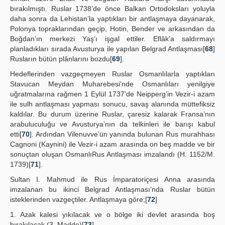
bırakılmıştı. Ruslar 1738’de önce Balkan Ortodoksları yoluyla
daha sonra da Lehistan’la yaptıkları bir antlaşmaya dayanarak,
Polonya topraklarından geçip, Hotin, Bender ve arkasından da
Boğdan’ın merkezi Yaş’ı işgal ettiler. Eflâk’a saldırmayı
planladıkları sırada Avusturya ile yapılan Belgrad Antlaşması[
68
]
Rusların bütün plânlarını bozdu[
69
].
Hedeflerinden vazgeçmeyen Ruslar Osmanlılarla yaptıkları
Stavucan Meydan Muharebesi’nde Osmanlıları yenilgiye
uğratmalarına rağmen 1 Eylül 1737’de Neipperg’in Vezir-i azam
ile sulh antlaşması yapması sonucu, savaş alanında müttefiksiz
kaldılar. Bu durum üzerine Ruslar, çaresiz kalarak Fransa’nın
arabuluculuğu ve Avusturya’nın da telkinleri ile barışı kabul
etti[
70
]. Ardından Vilenuvve’ün yanında bulunan Rus murahhası
Cagnoni (Kaynini) ile Vezir-i azam arasında on beş madde ve bir
sonuçtan oluşan OsmanlıRus Antlaşması imzalandı (H. 1152/M.
1739)[
71
].
Sultan I. Mahmud ile Rus İmparatoriçesi Anna arasında
imzalanan bu ikinci Belgrad Antlaşması’nda Ruslar bütün
isteklerinden vazgeçtiler. Antlaşmaya göre;[
72
]
1. Azak kalesi yıkılacak ve o bölge iki devlet arasında boş
bırakılacak (3. Madde)[
73
].