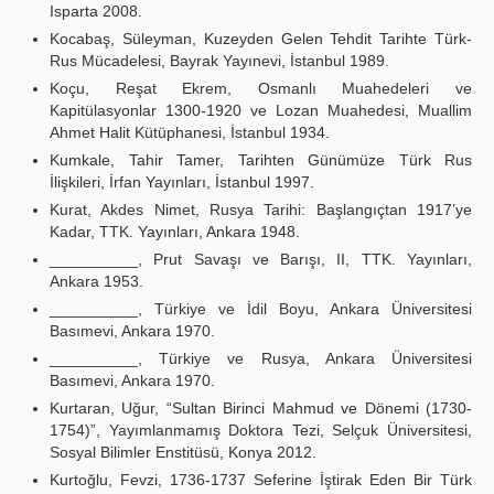
Isparta 2008.
Kocabaş, Süleyman, Kuzeyden Gelen Tehdit Tarihte Türk-
Rus Mücadelesi, Bayrak Yayınevi, İstanbul 1989.
Koçu, Reşat Ekrem, Osmanlı Muahedeleri ve
Kapitülasyonlar 1300-1920 ve Lozan Muahedesi, Muallim
Ahmet Halit Kütüphanesi, İstanbul 1934.
Kumkale, Tahir Tamer, Tarihten Günümüze Türk Rus
İlişkileri, İrfan Yayınları, İstanbul 1997.
Kurat, Akdes Nimet, Rusya Tarihi: Başlangıçtan 1917’ye
Kadar, TTK. Yayınları, Ankara 1948.
__________, Prut Savaşı ve Barışı, II, TTK. Yayınları,
Ankara 1953.
__________, Türkiye ve İdil Boyu, Ankara Üniversitesi
Basımevi, Ankara 1970.
__________, Türkiye ve Rusya, Ankara Üniversitesi
Basımevi, Ankara 1970.
Kurtaran, Uğur, “Sultan Birinci Mahmud ve Dönemi (1730-
1754)”, Yayımlanmamış Doktora Tezi, Selçuk Üniversitesi,
Sosyal Bilimler Enstitüsü, Konya 2012.
Kurtoğlu, Fevzi, 1736-1737 Seferine İştirak Eden Bir Türk