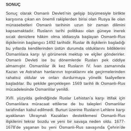
SONUÇ
Sonuç olarak Osmanlı Devleti’nin gelişip büyümesiyle birlikte
karşısına çıkan en önemli rakiplerden birisi olan Rusya ile olan
münasebetleri Osmanlı tarihinin uzun bir zaman dilimini
kapsamaktadır. Rusların tarihi politikası olan güneye inerek
sıcak denizlere hâkim olma iddiasıyla başlayan Osmanlı-Rus
ilişkilerinin başlangıcı 1492 tarihidir. Ruslar ilk ilişkilerin başladığı
bu yıllarda kendilerinden üstün durumda olduklarını bildiklerini
Osmanlılara karşı iyi görünerek mektup ve elçiler gönderirler.
Osmanlı Devleti ise bu dönemlerde Rusları pek ciddiye
almamıştır. Osmanlılar ilk kez Rusların IV. İvan zamanında
Kazan ve Astrahan hanlarının topraklarını ele geçirmelerinden
rahatsız oldular ve onları durdurmaya yönelik faaliyetlere
başladılar. Bu şekilde gerçekleşen 1569 tarihli ilk Osmanlı-Rus
mücadelesinde Osmanlılar yenildi.
XVII. yüzyılda gelindiğinde Ruslar Lehistan’a karşı ittifak için
Osmanlılara müracaat ettilerse de bu talepleri Osmanlılar
tarafından kabul edilmedi. Bunun üzerine Rusların Lehlere karşı
ayaklanan Ukraynalı Kazakları desteklemesi Osmanlı-Rus
ilişkilerini tekrar bozdu ve yeni bir savaşa neden oldu. 1677-
1678’de yaşanan bu yeni Osmanlı-Rus savaşında Çehrin’de