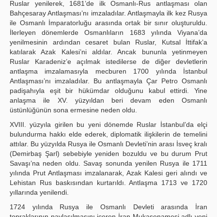
Ruslar yenilerek, 1681’de ilk Osmanlı-Rus antlaşması olan
Bahçesaray Antlaşması’nı imzaladılar. Antlaşmayla ilk kez Rusya
ile Osmanlı İmparatorluğu arasında ortak bir sınır oluşturuldu.
İlerleyen dönemlerde Osmanlıların 1683 yılında Viyana’da
yenilmesinin ardından cesaret bulan Ruslar, Kutsal İttifak’a
katılarak Azak Kalesi’ni aldılar. Ancak bununla yetinmeyen
Ruslar Karadeniz’e açılmak istedilerse de diğer devletlerin
antlaşma imzalamasıyla mecburen 1700 yılında İstanbul
Antlaşması’nı imzaladılar. Bu antlaşmayla Çar Petro Osmanlı
padişahıyla eşit bir hükümdar olduğunu kabul ettirdi. Yine
anlaşma ile XV. yüzyıldan beri devam eden Osmanlı
üstünlüğünün sona ermesine neden oldu.
XVIII. yüzyıla girilen bu yeni dönemde Ruslar İstanbul’da elçi
bulundurma hakkı elde ederek, diplomatik ilişkilerin de temelini
attılar. Bu yüzyılda Rusya ile Osmanlı Devleti’nin arası İsveç kralı
(Demirbaş Şarl) sebebiyle yeniden bozuldu ve bu durum Prut
Savaşı’na neden oldu. Savaş sonunda yenilen Rusya ile 1711
yılında Prut Antlaşması imzalanarak, Azak Kalesi geri alındı ve
Lehistan Rus baskısından kurtarıldı. Antlaşma 1713 ve 1720
yıllarında yenilendi.
1724 yılında Rusya ile Osmanlı Devleti arasında İran
topraklarının paylaşılmasını içeren İran Mukasenamesi adlı yeni