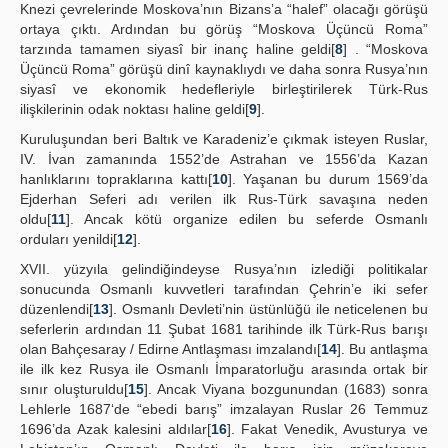
Knezi çevrelerinde Moskova’nın Bizans’a “halef” olacağı görüşü
ortaya çıktı. Ardından bu görüş “Moskova Üçüncü Roma”
tarzında tamamen siyasî bir inanç haline geldi[
8
] . “Moskova
Üçüncü Roma” görüşü dinî kaynaklıydı ve daha sonra Rusya’nın
siyasî ve ekonomik hedefleriyle birleştirilerek Türk-Rus
ilişkilerinin odak noktası haline geldi[
9
].
Kuruluşundan beri Baltık ve Karadeniz’e çıkmak isteyen Ruslar,
IV. İvan zamanında 1552’de Astrahan ve 1556’da Kazan
hanlıklarını topraklarına kattı[
10
]. Yaşanan bu durum 1569’da
Ejderhan Seferi adı verilen ilk Rus-Türk savaşına neden
oldu[
11
]. Ancak kötü organize edilen bu seferde Osmanlı
orduları yenildi[
12
].
XVII. yüzyıla gelindiğindeyse Rusya’nın izlediği politikalar
sonucunda Osmanlı kuvvetleri tarafından Çehrin’e iki sefer
düzenlendi[
13
]. Osmanlı Devleti’nin üstünlüğü ile neticelenen bu
seferlerin ardından 11 Şubat 1681 tarihinde ilk Türk-Rus barışı
olan Bahçesaray / Edirne Antlaşması imzalandı[
14
]. Bu antlaşma
ile ilk kez Rusya ile Osmanlı İmparatorluğu arasında ortak bir
sınır oluşturuldu[
15
]. Ancak Viyana bozgunundan (1683) sonra
Lehlerle 1687‘de “ebedi barış” imzalayan Ruslar 26 Temmuz
1696’da Azak kalesini aldılar[
16
]. Fakat Venedik, Avusturya ve