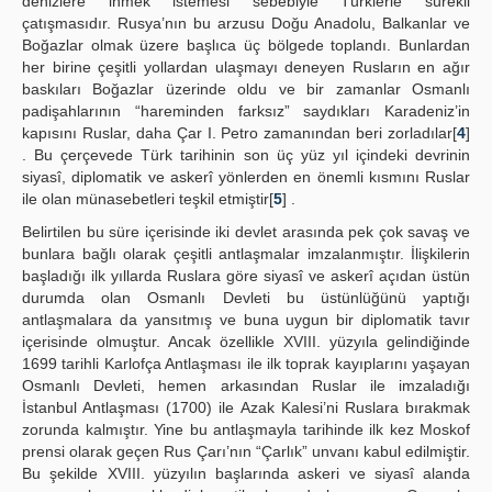
denizlere inmek istemesi sebebiyle Türklerle sürekli
çatışmasıdır. Rusya’nın bu arzusu Doğu Anadolu, Balkanlar ve
Boğazlar olmak üzere başlıca üç bölgede toplandı. Bunlardan
her birine çeşitli yollardan ulaşmayı deneyen Rusların en ağır
baskıları Boğazlar üzerinde oldu ve bir zamanlar Osmanlı
padişahlarının “hareminden farksız” saydıkları Karadeniz’in
kapısını Ruslar, daha Çar I. Petro zamanından beri zorladılar[
4
]
. Bu çerçevede Türk tarihinin son üç yüz yıl içindeki devrinin
siyasî, diplomatik ve askerî yönlerden en önemli kısmını Ruslar
ile olan münasebetleri teşkil etmiştir[
5
] .
Belirtilen bu süre içerisinde iki devlet arasında pek çok savaş ve
bunlara bağlı olarak çeşitli antlaşmalar imzalanmıştır. İlişkilerin
başladığı ilk yıllarda Ruslara göre siyasî ve askerî açıdan üstün
durumda olan Osmanlı Devleti bu üstünlüğünü yaptığı
antlaşmalara da yansıtmış ve buna uygun bir diplomatik tavır
içerisinde olmuştur. Ancak özellikle XVIII. yüzyıla gelindiğinde
1699 tarihli Karlofça Antlaşması ile ilk toprak kayıplarını yaşayan
Osmanlı Devleti, hemen arkasından Ruslar ile imzaladığı
İstanbul Antlaşması (1700) ile Azak Kalesi’ni Ruslara bırakmak
zorunda kalmıştır. Yine bu antlaşmayla tarihinde ilk kez Moskof
prensi olarak geçen Rus Çarı’nın “Çarlık” unvanı kabul edilmiştir.
Bu şekilde XVIII. yüzyılın başlarında askeri ve siyasî alanda