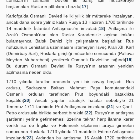
Lehistan’ın Osmanlı Devleti ile barış için müzakereye
başlamaları Rusların plânlarını bozdu[
17
].
Karlofça’da Osmanlı Devleti ile iki yıllık bir mütareke imzalayan,
ancak daha sonra yalnız kalan Rusya 13 Haziran 1700 tarihinde
14 maddelik İstanbul Antlaşması’nı imzaladı[
18
]. Antlaşma ile
Azak’ı Osmanlı’dan alan Ruslar Karadeniz’e açılma imkânı
bulamayınca Baltık Denizi için çalışmalara başladılar. Rus
nüfuzunun Lehistan’a uzanmasını istemeyen İsveç Kralı XII. Karl
(Demirbaş Şarl), Ruslarla giriştiği mücadele sonucunda (Paltova
Meydan Muharebesi) yenilerek Osmanlı Devleti’ne sığındı[
19
].
Bu durum Osmanlı Devleti ile Rusya’nın arasının yeniden
açılmasına neden oldu.
1710 yılında taraflar arasında yeni bir savaş başladı. Rus
ordusu, Sadrazam Baltacı Mehmet Paşa komutasındaki
Osmanlı orduları tarafından Prut boyundaki bataklıkta
kuşatıldı[
20
]. Ancak yapılan stratejik hatalar sebebiyle 21
Temmuz 1711 tarihinde Prut Antlaşması imzalandı[
21
] ve Çar I.
Petro ordusuyla birlikte serbest bırakıldı[
22
]. Rusya’nın antlaşma
şartlarını yerine getirmemesi üzerine tekrar harp ilanına karar
verildi ise de İngiliz ve Felemenk elçilerinin araya girmeleri
sonucunda Ruslarla 1713 yılında 11 maddelik Edirne Antlaşması
imzalandı[
23
]. Ardından bu antlaşma 16 Aralık 1720 tarihinde