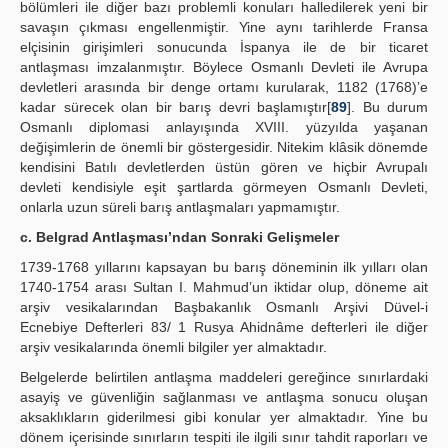
bölümleri ile diğer bazı problemli konuları halledilerek yeni bir
savaşın çıkması engellenmiştir. Yine aynı tarihlerde Fransa
elçisinin girişimleri sonucunda İspanya ile de bir ticaret
antlaşması imzalanmıştır. Böylece Osmanlı Devleti ile Avrupa
devletleri arasında bir denge ortamı kurularak, 1182 (1768)’e
kadar sürecek olan bir barış devri başlamıştır[
89
]. Bu durum
Osmanlı diplomasi anlayışında XVIII. yüzyılda yaşanan
değişimlerin de önemli bir göstergesidir. Nitekim klâsik dönemde
kendisini Batılı devletlerden üstün gören ve hiçbir Avrupalı
devleti kendisiyle eşit şartlarda görmeyen Osmanlı Devleti,
onlarla uzun süreli barış antlaşmaları yapmamıştır.
c. Belgrad Antlaşması’ndan Sonraki Gelişmeler
1739-1768 yıllarını kapsayan bu barış döneminin ilk yılları olan
1740-1754 arası Sultan I. Mahmud’un iktidar olup, döneme ait
arşiv vesikalarından Başbakanlık Osmanlı Arşivi Düvel-i
Ecnebiye Defterleri 83/ 1 Rusya Ahidnâme defterleri ile diğer
arşiv vesikalarında önemli bilgiler yer almaktadır.
Belgelerde belirtilen antlaşma maddeleri gereğince sınırlardaki
asayiş ve güvenliğin sağlanması ve antlaşma sonucu oluşan
aksaklıkların giderilmesi gibi konular yer almaktadır. Yine bu
dönem içerisinde sınırların tespiti ile ilgili sınır tahdit raporları ve