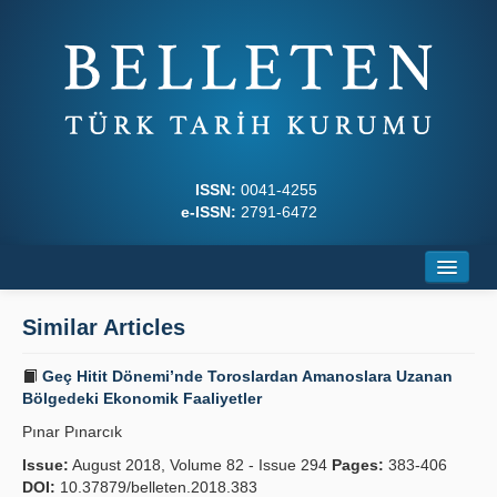
ISSN:
0041-4255
e-ISSN:
2791-6472
Home
Similar Articles
About
Geç Hitit Dönemi’nde Toroslardan Amanoslara Uzanan
Journal Boards
Bölgedeki Ekonomik Faaliyetler
Pınar Pınarcık
Writing Rules
Issue:
August 2018, Volume 82 - Issue 294
Pages:
383-406
Principles
DOI:
10.37879/belleten.2018.383