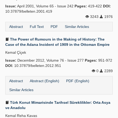
Issue:
April 2001, Volume 65 - Issue 242
Pages:
419-422
DOI:
10.37879/belleten.2001.419
3243
1976
Abstract
Full Text
PDF
Similar Articles
The Power of Rumours in the Making of History: The
Case of the Adana Incident of 1909 in the Ottoman Empire
Kemal Çi̇çek
Issue:
December 2012, Volume 76 - Issue 277
Pages:
951-972
DOI:
10.37879/belleten.2012.951
0
2289
Abstract
Abstract (English)
PDF (English)
Similar Articles
Türk Konut Mimarisinde Tarihsel Süreklilikler: Orta Asya
ve Anadolu
Kemal Reha Kavas