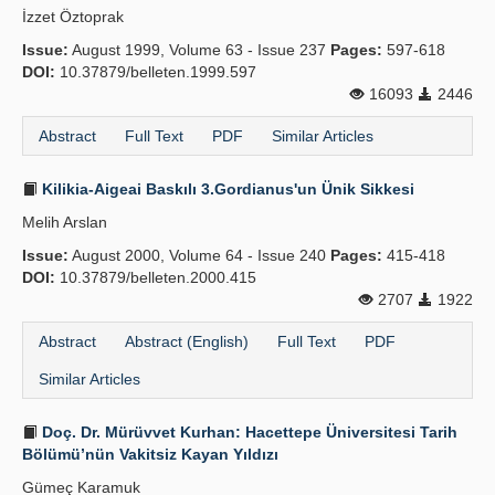
İzzet Öztoprak
Issue:
August 1999, Volume 63 - Issue 237
Pages:
597-618
DOI:
10.37879/belleten.1999.597
16093
2446
Abstract
Full Text
PDF
Similar Articles
Kilikia-Aigeai Baskılı 3.Gordianus'un Ünik Sikkesi
Melih Arslan
Issue:
August 2000, Volume 64 - Issue 240
Pages:
415-418
DOI:
10.37879/belleten.2000.415
2707
1922
Abstract
Abstract (English)
Full Text
PDF
Similar Articles
Doç. Dr. Mürüvvet Kurhan: Hacettepe Üniversitesi Tarih
Bölümü’nün Vakitsiz Kayan Yıldızı
Gümeç Karamuk