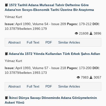
1572 Tarihli Adana Mufassal Tahrir Defterine Göre
Adana'nın Sosyo-Ekonomik Tarihi Üzerine Bir Araştırma
Yılmaz Kurt
Issue:
April 1990, Volume 54 - Issue 209
Pages:
179-212
DOI:
10.37879/belleten.1990.179
21608
3896
Abstract
Full Text
PDF
Similar Articles
Adana'da 1572 Yılında Kullanılan Türk Erkek Şahıs Adları
Yılmaz Kurt
Issue:
April 1993, Volume 57 - Issue 218
Pages:
173-200
DOI:
10.37879/belleten.1993.173
7983
3057
Abstract
Full Text
PDF
Similar Articles
İkinci Dünya Savaşı Döneminde Adana Görüşmelerinin
Askeri Yönü