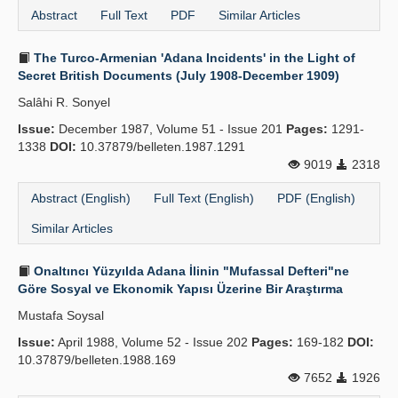
Abstract
Full Text
PDF
Similar Articles
The Turco-Armenian 'Adana Incidents' in the Light of
Secret British Documents (July 1908-December 1909)
Salâhi R. Sonyel
Issue:
December 1987, Volume 51 - Issue 201
Pages:
1291-
1338
DOI:
10.37879/belleten.1987.1291
9019
2318
Abstract (English)
Full Text (English)
PDF (English)
Similar Articles
Onaltıncı Yüzyılda Adana İlinin "Mufassal Defteri"ne
Göre Sosyal ve Ekonomik Yapısı Üzerine Bir Araştırma
Mustafa Soysal
Issue:
April 1988, Volume 52 - Issue 202
Pages:
169-182
DOI:
10.37879/belleten.1988.169
7652
1926