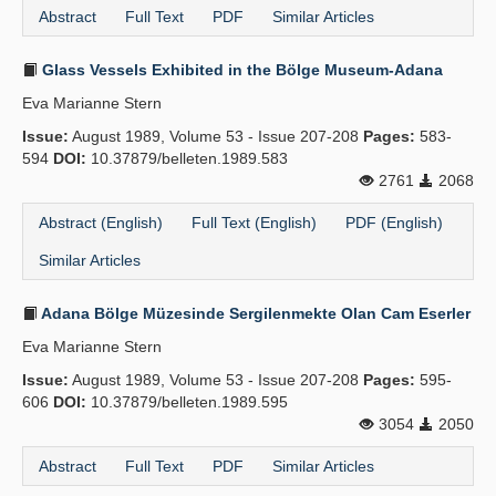
Abstract
Full Text
PDF
Similar Articles
Glass Vessels Exhibited in the Bölge Museum-Adana
Eva Marianne Stern
Issue:
August 1989, Volume 53 - Issue 207-208
Pages:
583-
594
DOI:
10.37879/belleten.1989.583
2761
2068
Abstract (English)
Full Text (English)
PDF (English)
Similar Articles
Adana Bölge Müzesinde Sergilenmekte Olan Cam Eserler
Eva Marianne Stern
Issue:
August 1989, Volume 53 - Issue 207-208
Pages:
595-
606
DOI:
10.37879/belleten.1989.595
3054
2050
Abstract
Full Text
PDF
Similar Articles