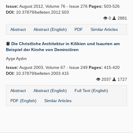
Issue:
August 2012, Volume 76 - Issue 276
Pages:
503-526
DOI:
10.37879/belleten.2012.503
0
2881
Abstract
Abstract (English)
PDF
Similar Articles
Die Christliche Architektur in Kilikien und Isaurien am
Beispiel der Kirche von Demirciören
Ayşe Aydın
Issue:
August 2003, Volume 67 - Issue 249
Pages:
415-420
DOI:
10.37879/belleten.2003.415
2037
1727
Abstract
Abstract (English)
Full Text (English)
PDF (English)
Similar Articles