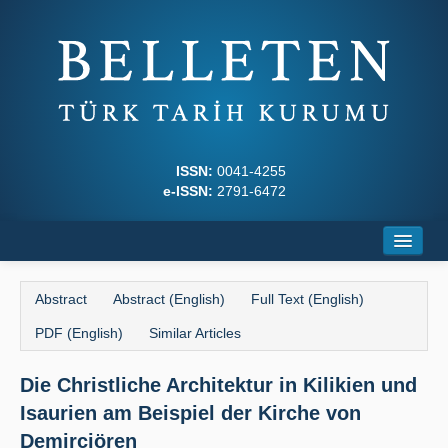
ISSN:
0041-4255
e-ISSN:
2791-6472
Home
Abstract
Abstract (English)
Full Text (English)
About
PDF (English)
Similar Articles
Journal Boards
Die Christliche Architektur in Kilikien und
Writing Rules
Isaurien am Beispiel der Kirche von
Principles
Demirciören