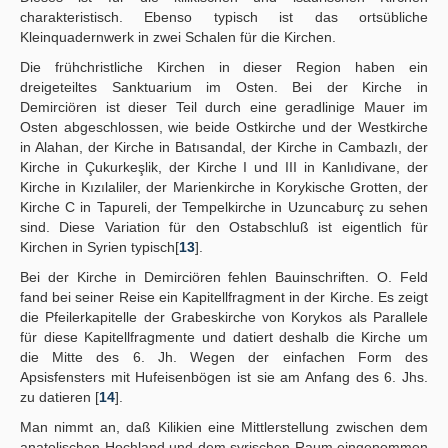
charakteristisch. Ebenso typisch ist das ortsübliche
Kleinquadernwerk in zwei Schalen für die Kirchen.
Die frühchristliche Kirchen in dieser Region haben ein
dreigeteiltes Sanktuarium im Osten. Bei der Kirche in
Demirciören ist dieser Teil durch eine geradlinige Mauer im
Osten abgeschlossen, wie beide Ostkirche und der Westkirche
in Alahan, der Kirche in Batısandal, der Kirche in Cambazlı, der
Kirche in Çukurkeşlik, der Kirche I und III in Kanlıdivane, der
Kirche in Kızılaliler, der Marienkirche in Korykische Grotten, der
Kirche C in Tapureli, der Tempelkirche in Uzuncaburç zu sehen
sind. Diese Variation für den Ostabschluß ist eigentlich für
Kirchen in Syrien typisch[
13
].
Bei der Kirche in Demirciören fehlen Bauinschriften. O. Feld
fand bei seiner Reise ein Kapitellfragment in der Kirche. Es zeigt
die Pfeilerkapitelle der Grabeskirche von Korykos als Parallele
für diese Kapitellfragmente und datiert deshalb die Kirche um
die Mitte des 6. Jh. Wegen der einfachen Form des
Apsisfensters mit Hufeisenbögen ist sie am Anfang des 6. Jhs.
zu datieren [
14
].
Man nimmt an, daß Kilikien eine Mittlerstellung zwischen dem
anatolischen Hochland und dem syrischen Raum eingenommen