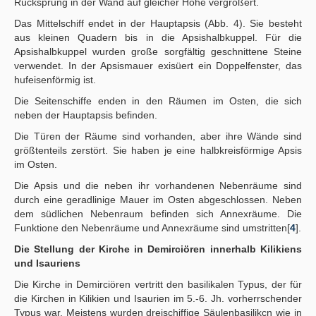
Rücksprung in der Wand auf gleicher Höhe vergrößert.
Das Mittelschiff endet in der Hauptapsis (Abb. 4). Sie besteht
aus kleinen Quadern bis in die Apsishalbkuppel. Für die
Apsishalbkuppel wurden große sorgfältig geschnittene Steine
verwendet. In der Apsismauer exisüert ein Doppelfenster, das
hufeisenförmig ist.
Die Seitenschiffe enden in den Räumen im Osten, die sich
neben der Hauptapsis befinden.
Die Türen der Räume sind vorhanden, aber ihre Wände sind
größtenteils zerstört. Sie haben je eine halbkreisförmige Apsis
im Osten.
Die Apsis und die neben ihr vorhandenen Nebenräume sind
durch eine geradlinige Mauer im Osten abgeschlossen. Neben
dem südlichen Nebenraum befinden sich Annexräume. Die
Funktione den Nebenräume und Annexräume sind umstritten[
4
].
Die Stellung der Kirche in Demirciören innerhalb Kilikiens
und Isauriens
Die Kirche in Demirciören vertritt den basilikalen Typus, der für
die Kirchen in Kilikien und Isaurien im 5.-6. Jh. vorherrschender
Typus war. Meistens wurden dreischiffige Säulenbasilikcn wie in