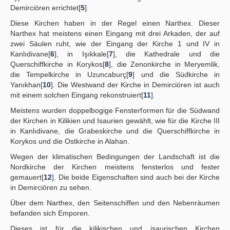
Demirciören errichtet[
5
].
Diese Kirchen haben in der Regel einen Narthex. Dieser
Narthex hat meistens einen Eingang mit drei Arkaden, der auf
zwei Säulen ruht, wie der Eingang der Kirche 1 und IV in
Kanlıdivane[
6
], in Işıkkale[
7
], die Kathedrale und die
Querschiffkirche in Korykos[
8
], die Zenonkirche in Meryemlik,
die Tempelkirche in Uzuncaburç[
9
] und die Südkirche in
Yanıkhan[
10
]. Die Westwand der Kirche in Demirciören ist auch
mit einem solchen Eingang rekonstruiert[
11
].
Meistens wurden doppelbogige Fensterformen für die Südwand
der Kirchen in Kilikien und Isaurien gewählt, wie für die Kirche III
in Kanlıdivane, die Grabeskirche und die Querschiffkirche in
Korykos und die Ostkirche in Alahan.
Wegen der klimatischen Bedingungen der Landschaft ist die
Nordkirche der Kirchen meistens fensterlos und fester
gemauert[
12
]. Die beide Eigenschaften sind auch bei der Kirche
in Demirciören zu sehen.
Über dem Narthex, den Seitenschiffen und den Nebenräumen
befanden sich Emporen.
Dieses ist für die kilikischen und isaurischen Kirchen