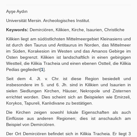
Publication Policies
Ayşe Aydın
Guidelines
Universität Mersin. Archeologisches Institut.
Keywords:
Demirciören, Kilikien, Kirche, Isaurien, Christliche
Contact Us
Kilikien liegt am südöstlichsten Mittelmeergebiet Kleinasiens und
ist durch den Taurus und Antitaurus im Norden, das Mittelmeer
im Süden, Korakesion im Westen und das Amanos Gebirge im
Osten begrenzt. Kilikien ist landschaftlich in einen gebirgigen
Westteil, die Kilikia Tracheia und einen ebenen Ostteil, die Kilikia
Pedias gegliedert[
1
].
Seit dem 4. Jt. v. Chr. ist diese Region besiedelt und
insbesondere im 5. und 6. Jh. sind in Kilikien und Isaurien in
sielen Siedlungen Kirchen, Häuser, Nekropole und Zisternen
errichtet worden. Dies scheint sich an Beispielen wie Emirzeli,
Korykos, Tapureli, Kanlıdivane zu bestätigen.
Die Kirchen zeigen sowohl lokale Eigenschaften als auch
Einflüsse aus anderen Regionen; dies ist anschaulich am
Beispiel von Demirciören.
Der Ort Demirciören befindet sich in Kilikia Tracheia. Er liegt 3