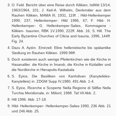
O. Feld. Bericht über eine Reise durch Kilikien, IstMitt 13/14,
1963/1964, 101; J. Keil-A. Wilhelm, Denkmäler aus dem
Rauhen Kilikien, MAMA III, 1931, 119f. ; Hild-Hellenkemper
1990, 237; Hellenkemper- Hild 1986, 67; F. Hild- H.
Hellenkemper- G. Hellenkemper-Salies, Kommagene -
Kilikien- Isaurien, RBK 1V.1990, 222ff. Abb. 16; S. Hill. The
Early Byzantine Churches of Cilicia and Isauria, 1996, 144ff.
Fig. 24.
Dazu A. Aydın. Emirzeli: Eline hellenistische bis spätantike
Siedlung im Rauhen Kilikien. 1999.98ff.
Doch existieren auch wenige Pfeilerkirchen wie die Kirche in
Hasanaliler. die Kirche in İmandı, die Kirche in Kizilaliler und
die Nordkirche in Hierapolis-Kastabala
S. Eyice, Die Basiliken von Kanhdivan (Kanytelides-
Kanytelleis) in: ZDGM Supp IV,1980, 491 Abb. 1-4.
S. Eyice, Ricerche e Scoperte Nella Regione di Silifke Nella
Turchia Meridionale, in: Milionl, 1988. Taf.VIl Abb. 2.
Hill 1996. Abb. 17-18.
Hild- Hellenkemper- Hellenkemper-Salies 1990, 236 Abb. 21
und 246 Abb. 25.