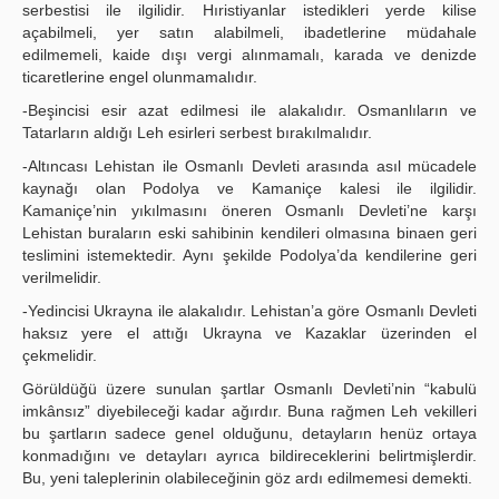
serbestisi ile ilgilidir. Hıristiyanlar istedikleri yerde kilise
açabilmeli, yer satın alabilmeli, ibadetlerine müdahale
edilmemeli, kaide dışı vergi alınmamalı, karada ve denizde
ticaretlerine engel olunmamalıdır.
-Beşincisi esir azat edilmesi ile alakalıdır. Osmanlıların ve
Tatarların aldığı Leh esirleri serbest bırakılmalıdır.
-Altıncası Lehistan ile Osmanlı Devleti arasında asıl mücadele
kaynağı olan Podolya ve Kamaniçe kalesi ile ilgilidir.
Kamaniçe’nin yıkılmasını öneren Osmanlı Devleti’ne karşı
Lehistan buraların eski sahibinin kendileri olmasına binaen geri
teslimini istemektedir. Aynı şekilde Podolya’da kendilerine geri
verilmelidir.
-Yedincisi Ukrayna ile alakalıdır. Lehistan’a göre Osmanlı Devleti
haksız yere el attığı Ukrayna ve Kazaklar üzerinden el
çekmelidir.
Görüldüğü üzere sunulan şartlar Osmanlı Devleti’nin “kabulü
imkânsız” diyebileceği kadar ağırdır. Buna rağmen Leh vekilleri
bu şartların sadece genel olduğunu, detayların henüz ortaya
konmadığını ve detayları ayrıca bildireceklerini belirtmişlerdir.
Bu, yeni taleplerinin olabileceğinin göz ardı edilmemesi demekti.