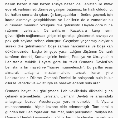
halkın bazen Kırım bazen Rusya bazen de Lehistan ile ittifak
ederek varlığını sürdürmeye çalışan bağımsız bir halk olduğunu,
bu halkın sınırlarda çıkardığı kargaşalıkların önüne geçmek için
itaate alınmaya çalışıldıklarını ve Lehlilerin de o zamanlar bu
durumdan memnun olduğunu dile getirmiştir. Heyete göre buna
rağmen Lehistan, Osmanlıların Kazaklara karşı sınır
güvenliğinin sağlanması girişimini gerekçe göstererek savaşa ve
pek çok zayiata sebep olmuştur. Geçmişte yaşanmış olayların
sürekli dile getirilmesinin boşa zaman harcanması ve boşa kan
dökülmesinden başka bir şeye yaramadığını düşünen Osmanlı
tarafının önerisi, Kamaniçe’nin hedmi, Podolya ve Ukrayna’nın
Lehistan’a terkidir. Heyete göre bu teklif Osmanlı Devleti’nin
Lehistan’a bir inayeti ve “hüsn-i muamelesidir”. Bu şartlar esas
alınarak anlaşma imzalanmalıdır; ancak karar yine
Lehistan’ındır. Dilerse Osmanlı Devleti ile anlaşarak sulh bulur
dilerse Venedik ve Avusturya ile hareket ederek sulh arar.
Osmanlı heyeti bu görüşmede Leh vekillerinin dikkatini şuna
çekmek istemektedir: Lehistan, Osmanlı Devleti ile arasındaki
anlaşmayı bozup, Avusturya’ya yardım etmekle –II. Viyana
muhasarasında- hiçbir kazanç elde edememiştir. Tam tersi o
günden beri Leh toprakları tarumâr, halkı perişandır. Padişah ise
Osmanlı Devleti karşısında mağlup durumda olmalarına rağmen