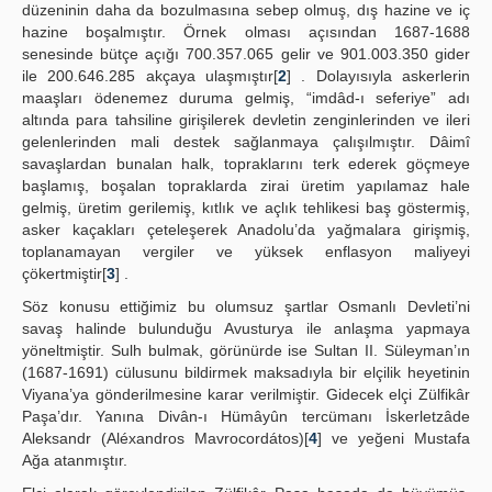
düzeninin daha da bozulmasına sebep olmuş, dış hazine ve iç
hazine boşalmıştır. Örnek olması açısından 1687-1688
senesinde bütçe açığı 700.357.065 gelir ve 901.003.350 gider
ile 200.646.285 akçaya ulaşmıştır[
2
] . Dolayısıyla askerlerin
maaşları ödenemez duruma gelmiş, “imdâd-ı seferiye” adı
altında para tahsiline girişilerek devletin zenginlerinden ve ileri
gelenlerinden mali destek sağlanmaya çalışılmıştır. Dâimî
savaşlardan bunalan halk, topraklarını terk ederek göçmeye
başlamış, boşalan topraklarda zirai üretim yapılamaz hale
gelmiş, üretim gerilemiş, kıtlık ve açlık tehlikesi baş göstermiş,
asker kaçakları çeteleşerek Anadolu’da yağmalara girişmiş,
toplanamayan vergiler ve yüksek enflasyon maliyeyi
çökertmiştir[
3
] .
Söz konusu ettiğimiz bu olumsuz şartlar Osmanlı Devleti’ni
savaş halinde bulunduğu Avusturya ile anlaşma yapmaya
yöneltmiştir. Sulh bulmak, görünürde ise Sultan II. Süleyman’ın
(1687-1691) cülusunu bildirmek maksadıyla bir elçilik heyetinin
Viyana’ya gönderilmesine karar verilmiştir. Gidecek elçi Zülfikâr
Paşa’dır. Yanına Divân-ı Hümâyûn tercümanı İskerletzâde
Aleksandr (Aléxandros Mavrocordátos)[
4
] ve yeğeni Mustafa
Ağa atanmıştır.