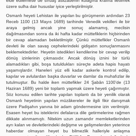
elde edilemese de sırdaş asilzadenin kulağına kralına iletilmek
üzere sulha dair hususlar iyice yerleştirilmiştir.
Osmanlı heyeti Lehistan ile yapılan bu görüşmenin ardından 23
Receb 1100 (13 Mayıs 1689) tarihinde Venedik vekilleri ile bir
araya gelmiş ancak yine sonuç alamamış, meclisin
dağılmasından sonra da iki hafta kadar müttefiklerin hiçbirinden
bir cevap alamadan bekletilmiştir. Çünkü müttefikler Osmanlı
devleti ile olan savaş cephelerindeki gidişatın sonuçlanmasını
beklemektedirler. Heyetin istedikleri kendilerine bir cevap verilip
dönüş izinlerinin çıkmasıdır. Ancak dönüş iznini bir türlü
alamadıkları gibi, boşa tutuldukları süreçte adeta hapis hayatı
yaşamışlardır. Haneleri yüz elli kadar askerle kontrol edilip,
kapılar ve avlulardan başka duvarlar ve damlar da muhafızlar ile
tutulmuştur. Bu halde iken müttefikler 24 Şabân 1100’de (13
Haziran 1689) yeni bir toplantı yapmak üzere heyeti çağırmıştır.
Söz konusu edilen tarihte yapılan toplantı da bir yenilik olarak
Osmanlı heyetinin yapılan müzâkereler ile ilgili fikir danışmak
üzere Padişahın yanına bir adam göndermesine izin verilmiştir.
Esasen heyet bu isteklerini defalarca dile getirmelerine rağmen
dikkate alınmamıştı. Nitekim uzun zamandır memleketlerinden
ayrı kalan ve devletlerindeki değişme ve gelişmelerden yeterince
haberdar olmayan heyet bu bilmezlik halleriyle anlaşma