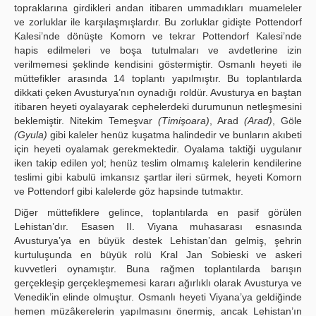
topraklarına girdikleri andan itibaren ummadıkları muameleler
ve zorluklar ile karşılaşmışlardır. Bu zorluklar gidişte Pottendorf
Kalesi’nde dönüşte Komorn ve tekrar Pottendorf Kalesi’nde
hapis edilmeleri ve boşa tutulmaları ve avdetlerine izin
verilmemesi şeklinde kendisini göstermiştir. Osmanlı heyeti ile
müttefikler arasında 14 toplantı yapılmıştır. Bu toplantılarda
dikkati çeken Avusturya’nın oynadığı roldür. Avusturya en baştan
itibaren heyeti oyalayarak cephelerdeki durumunun netleşmesini
beklemiştir. Nitekim Temeşvar
(Timişoara)
, Arad
(Arad)
, Göle
(Gyula)
gibi kaleler henüz kuşatma halindedir ve bunların akıbeti
için heyeti oyalamak gerekmektedir. Oyalama taktiği uygulanır
iken takip edilen yol; henüz teslim olmamış kalelerin kendilerine
teslimi gibi kabulü imkansız şartlar ileri sürmek, heyeti Komorn
ve Pottendorf gibi kalelerde göz hapsinde tutmaktır.
Diğer müttefiklere gelince, toplantılarda en pasif görülen
Lehistan’dır. Esasen II. Viyana muhasarası esnasında
Avusturya’ya en büyük destek Lehistan’dan gelmiş, şehrin
kurtuluşunda en büyük rolü Kral Jan Sobieski ve askeri
kuvvetleri oynamıştır. Buna rağmen toplantılarda barışın
gerçekleşip gerçekleşmemesi kararı ağırlıklı olarak Avusturya ve
Venedik’in elinde olmuştur. Osmanlı heyeti Viyana’ya geldiğinde
hemen müzâkerelerin yapılmasını önermiş, ancak Lehistan’ın