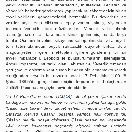
yetkili olduğunu anlayan İmparatorun, müttefikleri Lehistan ve
Venedik’e haberler göndererek yapılacak müzâkereler için bir an
evvel vekillerini göndermelerini istemesidir. Bu devletlerin de
vekiller tayin edip bildirmesi epey zaman almış, Viyana’da
bulunan Venedik elçisi müzâkerelere Venedik vekili olarak
atandığı halde Leh tarafından kimse gelmemiş, bu da boşa
tutulan Osmanlı heyetinin şikâyetine sebep olmuştur. Zira heyet,
tehî tutulmalarından büyük rahatsızlık duyarak birkaç defa
mağduriyetlerini içeren mektupları ilgililere göndermiş, bir an
evvel İmparator I. Leopold ile buluşturulmalarını istemişlerdi.
Ancak imparator, müttefiki olan Lehistan ve Venedik olmadan
görüşme ve anlaşma konusunda bir adım bile atmamakta kararlı
olduğundan heyetin bu arzuları ancak 17 Rebiülâhir 1100 (8
Şubat 1689)’de gerçekleşebilmiştir. İmparator ile buluşturulan
Zülfikâr Paşa bu anı şöyle tasvir etmektedir:
“Fî 17 Rebiü’l-âhir, sene 1100[
14
], altı at çeker, Çâsâr kendü
bindüğü bir mükemmel hintov ile tercümân yalnız konağa geldi.
‘Çâsar size bakar’ deyü da’vet eyledi. Hıntova binilüp varıldı.
Sarâyda içerüsü Çâsârın odasına varınca halk dolmuş idi.
Çâsârın olduğu odaya girildikten Çâsâr odanın sol köşesinde
vâki’ ‘acem kalıçasıyla döşenmiş alçacak sofanın üstünde
tırpezze (?) ta’bîr olunur sofranın önünde bir iskemlenin