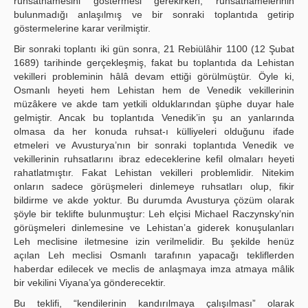
ruhsatnâmesini göstermesi gerekirken, ruhsatnamelerinin
bulunmadığı anlaşılmış ve bir sonraki toplantıda getirip
göstermelerine karar verilmiştir.
Bir sonraki toplantı iki gün sonra, 21 Rebiülâhir 1100 (12 Şubat
1689) tarihinde gerçekleşmiş, fakat bu toplantıda da Lehistan
vekilleri probleminin hâlâ devam ettiği görülmüştür. Öyle ki,
Osmanlı heyeti hem Lehistan hem de Venedik vekillerinin
müzâkere ve akde tam yetkili olduklarından şüphe duyar hale
gelmiştir. Ancak bu toplantıda Venedik’in şu an yanlarında
olmasa da her konuda ruhsat-ı külliyeleri olduğunu ifade
etmeleri ve Avusturya’nın bir sonraki toplantıda Venedik ve
vekillerinin ruhsatlarını ibraz edeceklerine kefil olmaları heyeti
rahatlatmıştır. Fakat Lehistan vekilleri problemlidir. Nitekim
onların sadece görüşmeleri dinlemeye ruhsatları olup, fikir
bildirme ve akde yoktur. Bu durumda Avusturya çözüm olarak
şöyle bir teklifte bulunmuştur: Leh elçisi Michael Raczynsky’nin
görüşmeleri dinlemesine ve Lehistan’a giderek konuşulanları
Leh meclisine iletmesine izin verilmelidir. Bu şekilde henüz
açılan Leh meclisi Osmanlı tarafının yapacağı tekliflerden
haberdar edilecek ve meclis de anlaşmaya imza atmaya mâlik
bir vekilini Viyana’ya gönderecektir.
Bu teklifi, “kendilerinin kandırılmaya çalışılması” olarak