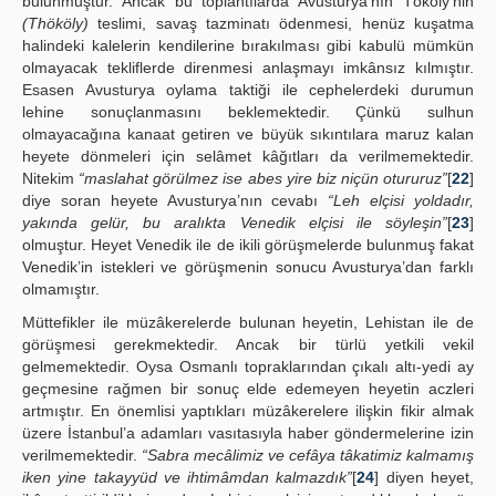
bulunmuştur. Ancak bu toplantılarda Avusturya’nın Tököly’nin
(Thököly)
teslimi, savaş tazminatı ödenmesi, henüz kuşatma
halindeki kalelerin kendilerine bırakılması gibi kabulü mümkün
olmayacak tekliflerde direnmesi anlaşmayı imkânsız kılmıştır.
Esasen Avusturya oylama taktiği ile cephelerdeki durumun
lehine sonuçlanmasını beklemektedir. Çünkü sulhun
olmayacağına kanaat getiren ve büyük sıkıntılara maruz kalan
heyete dönmeleri için selâmet kâğıtları da verilmemektedir.
Nitekim
“maslahat görülmez ise abes yire biz niçün otururuz”
[
22
]
diye soran heyete Avusturya’nın cevabı
“Leh elçisi yoldadır,
yakında gelür, bu aralıkta Venedik elçisi ile söyleşin”
[
23
]
olmuştur. Heyet Venedik ile de ikili görüşmelerde bulunmuş fakat
Venedik’in istekleri ve görüşmenin sonucu Avusturya’dan farklı
olmamıştır.
Müttefikler ile müzâkerelerde bulunan heyetin, Lehistan ile de
görüşmesi gerekmektedir. Ancak bir türlü yetkili vekil
gelmemektedir. Oysa Osmanlı topraklarından çıkalı altı-yedi ay
geçmesine rağmen bir sonuç elde edemeyen heyetin aczleri
artmıştır. En önemlisi yaptıkları müzâkerelere ilişkin fikir almak
üzere İstanbul’a adamları vasıtasıyla haber göndermelerine izin
verilmemektedir.
“Sabra mecâlimiz ve cefâya tâkatimiz kalmamış
iken yine takayyüd ve ihtimâmdan kalmazdık”
[
24
] diyen heyet,