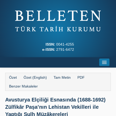
ISSN:
0041-4255
e-ISSN:
2791-6472
Ana Sayfa
Özet
Özet (English)
Tam Metin
PDF
Hakkında
Benzer Makaleler
Dergi Kurulları
Avusturya Elçiliği Esnasında (1688-1692)
Yazım Kuralları
Zülfikâr Paşa’nın Lehistan Vekilleri ile
İlkeler
Yaptığı Sulh Müzâkereleri