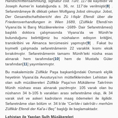
Handschriftensammlung, signatur cod. Turc. 117’
de kayıtlıdır ve
Joseph Aumer’in kataloğunda s. 36, nr. 117’de verilmiştir[
8
] .
Sefaretnâmeye ilk dikkati çeken Wolfgang Jobst olmuştur. Jobst,
Der Gesandtschaftsbericht des Zü l-fiqâr Efendi über die
Friedensverhandlungen in Wien 1689,
(Zülfikâr Efendi’nin
Viyana’da ki Barış Müzâkerelerine -1689- Dair Sefaretnâmesi)
başlıklı doktora çalışmasında Viyana’da ve Münih’te
bulunduğunu belirttiğimiz bu nüshaların edisyon kritiğini,
transkribini ve Almanca tercümesini yapmıştır[
9
] . Fakat bu
kıymetli çalışmada sefaretnâmenin 22 varaklık kısmı eksik
bırakılmıştır. Sefaretnâmenin tamamı Münih’teki nüsha esas
alınarak hem tarafımdan[
10
] hem de Mustafa Güler
tarafından[
11
] yayımlanmıştır.
Bu makalemizde Zülfikâr Paşa başkanlığındaki Osmanlı elçilik
heyetinin Viyana’da Avusturya’nın müttefiklerinden Lehistan ile
olan sulh müzâkereleri Zülfikâr Paşa’nın
Mükâleme Takrîri
nin
Münih nüshası esas alınarak yazılmıştır. 105 varak olan bu
nüshanın 34 b-105 b varakları arası sefaretnâme olup, ilk 34
varak sivil ve askeri kadroların maaş ödemeleri ile ilgilidir.
Sefaretnâme olan bölüm vr. 34 b’de
“Cerîde-i takrîrât-ı merhûm
Zülfikâr Efendi der Kal’a-i Beç”
başlığı ile başlamaktadır.
Lehistan ile Yapılan Sulh Müzâkereleri