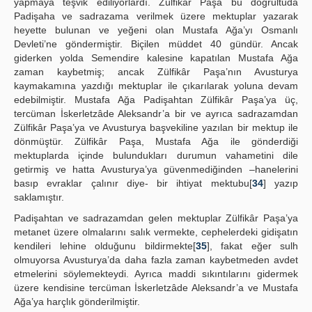
yapmaya teşvik ediliyorlardı. Zülfikâr Paşa bu doğrultuda
Padişaha ve sadrazama verilmek üzere mektuplar yazarak
heyette bulunan ve yeğeni olan Mustafa Ağa’yı Osmanlı
Devleti’ne göndermiştir. Biçilen müddet 40 gündür. Ancak
giderken yolda Semendire kalesine kapatılan Mustafa Ağa
zaman kaybetmiş; ancak Zülfikâr Paşa’nın Avusturya
kaymakamına yazdığı mektuplar ile çıkarılarak yoluna devam
edebilmiştir. Mustafa Ağa Padişahtan Zülfikâr Paşa’ya üç,
tercüman İskerletzâde Aleksandr’a bir ve ayrıca sadrazamdan
Zülfikâr Paşa’ya ve Avusturya başvekiline yazılan bir mektup ile
dönmüştür. Zülfikâr Paşa, Mustafa Ağa ile gönderdiği
mektuplarda içinde bulundukları durumun vahametini dile
getirmiş ve hatta Avusturya’ya güvenmediğinden –hanelerini
basıp evraklar çalınır diye- bir ihtiyat mektubu[
34
] yazıp
saklamıştır.
Padişahtan ve sadrazamdan gelen mektuplar Zülfikâr Paşa’ya
metanet üzere olmalarını salık vermekte, cephelerdeki gidişatın
kendileri lehine olduğunu bildirmekte[
35
], fakat eğer sulh
olmuyorsa Avusturya’da daha fazla zaman kaybetmeden avdet
etmelerini söylemekteydi. Ayrıca maddi sıkıntılarını gidermek
üzere kendisine tercüman İskerletzâde Aleksandr’a ve Mustafa
Ağa’ya harçlık gönderilmiştir.