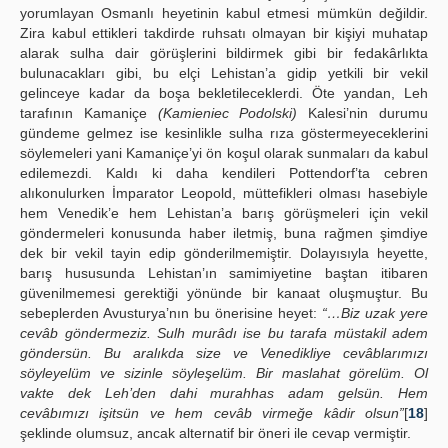
yorumlayan Osmanlı heyetinin kabul etmesi mümkün değildir.
Zira kabul ettikleri takdirde ruhsatı olmayan bir kişiyi muhatap
alarak sulha dair görüşlerini bildirmek gibi bir fedakârlıkta
bulunacakları gibi, bu elçi Lehistan’a gidip yetkili bir vekil
gelinceye kadar da boşa bekletileceklerdi. Öte yandan, Leh
tarafının Kamaniçe
(Kamieniec Podolski)
Kalesi’nin durumu
gündeme gelmez ise kesinlikle sulha rıza göstermeyeceklerini
söylemeleri yani Kamaniçe’yi ön koşul olarak sunmaları da kabul
edilemezdi. Kaldı ki daha kendileri Pottendorf’ta cebren
alıkonulurken İmparator Leopold, müttefikleri olması hasebiyle
hem Venedik’e hem Lehistan’a barış görüşmeleri için vekil
göndermeleri konusunda haber iletmiş, buna rağmen şimdiye
dek bir vekil tayin edip gönderilmemiştir. Dolayısıyla heyette,
barış hususunda Lehistan’ın samimiyetine baştan itibaren
güvenilmemesi gerektiği yönünde bir kanaat oluşmuştur. Bu
sebeplerden Avusturya’nın bu önerisine heyet:
“…Biz uzak yere
cevâb göndermeziz. Sulh murâdı ise bu tarafa müstakil adem
göndersün. Bu aralıkda size ve Venedikliye cevâblarımızı
söyleyelüm ve sizinle söyleşelüm. Bir maslahat görelüm. Ol
vakte dek Leh’den dahi murahhas adam gelsün. Hem
cevâbımızı işitsün ve hem cevâb virmeğe kâdir olsun”
[
18
]
şeklinde olumsuz, ancak alternatif bir öneri ile cevap vermiştir.