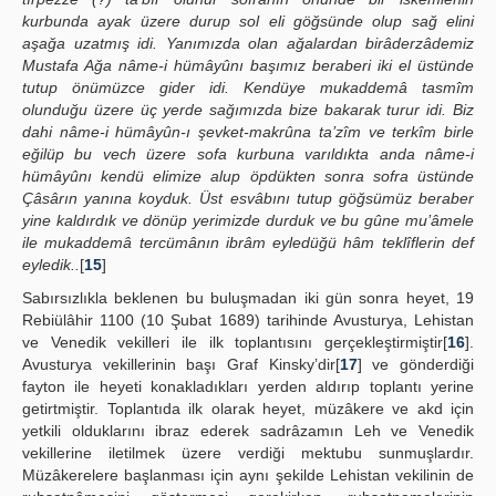
kurbunda ayak üzere durup sol eli göğsünde olup sağ elini
aşağa uzatmış idi. Yanımızda olan ağalardan birâderzâdemiz
Mustafa Ağa nâme-i hümâyûnı başımız beraberi iki el üstünde
tutup önümüzce gider idi. Kendüye mukaddemâ tasmîm
olunduğu üzere üç yerde sağımızda bize bakarak turur idi. Biz
dahi nâme-i hümâyûn-ı şevket-makrûna ta’zîm ve terkîm birle
eğilüp bu vech üzere sofa kurbuna varıldıkta anda nâme-i
hümâyûnı kendü elimize alup öpdükten sonra sofra üstünde
Çâsârın yanına koyduk. Üst esvâbını tutup göğsümüz beraber
yine kaldırdık ve dönüp yerimizde durduk ve bu gûne mu’âmele
ile mukaddemâ tercümânın ibrâm eyledüğü hâm teklîflerin def
eyledik..
[
15
]
Sabırsızlıkla beklenen bu buluşmadan iki gün sonra heyet, 19
Rebiülâhir 1100 (10 Şubat 1689) tarihinde Avusturya, Lehistan
ve Venedik vekilleri ile ilk toplantısını gerçekleştirmiştir[
16
].
Avusturya vekillerinin başı Graf Kinsky’dir[
17
] ve gönderdiği
fayton ile heyeti konakladıkları yerden aldırıp toplantı yerine
getirtmiştir. Toplantıda ilk olarak heyet, müzâkere ve akd için
yetkili olduklarını ibraz ederek sadrâzamın Leh ve Venedik
vekillerine iletilmek üzere verdiği mektubu sunmuşlardır.
Müzâkerelere başlanması için aynı şekilde Lehistan vekilinin de