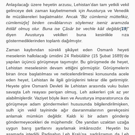
Anlaşılacağı üzere heyetin arzusu, Lehistan’dan tam yetkili vekil
gelinceye dek zaman kaybetmemek için Avusturya ve Venedik
ile müzâkereleri başlatmaktır. Ancak
“Biz cümlemiz müttefikiz,
cümlemiz[e] birden cevâblarınızı söylemez iseniz aramızda
ihtilâf olmuş olur. Buna ise Çâsâr bir vechle kâil değildir[
19
]”
diyen Avusturya vekilleri buna kesinlikle rıza
göstermediklerinden toplantı dağılmıştır.
Zaman kaybından sürekli şikâyet eden Osmanlı heyeti
meselenin hallolacağı ümidini 24 Rebiülâhir (15 Şubat 1689)’de
yapılan üçüncü görüşmeye taşımıştır. Bu görüşmede de heyet,
Lehistan meselesinin devam ettiğini görmüştür. Görüşmelerin
biran önce başlatılması ve neticelendirilmesi konusunda acele
eden heyet, Lehistan ile ilgili görüşlerini tekrar dile getirmiştir.
Heyete göre Osmanlı Devleti ile Lehistan arasında vuku bulan
savaşta Leh reayası perişan olmuş, Leh askerleri çok az yer
alabilmişlerdir. Vaziyet böyle iken ve Avusturya imparatorunca da
görüşmeye adam göndermeleri hususunda bilgilendirilmişken,
sulh için vekil tayininde ağır davranmalarının gerekçesini
anlamak mümkün değildir. Kaldı ki bir adam gönderip
göndermeyecekleri de müphemdir. Öte yandan uzaktan uzağa
uygun barış şartlarını ayarlamak imkânsızdır. Heyetin bu
aşamada istediği Padişahın Leh Kralı’na, sadrâzamın da Leh