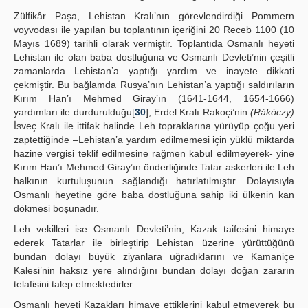
Zülfikâr Paşa, Lehistan Kralı’nın görevlendirdiği Pommern
voyvodası ile yapılan bu toplantının içeriğini 20 Receb 1100 (10
Mayıs 1689) tarihli olarak vermiştir. Toplantıda Osmanlı heyeti
Lehistan ile olan baba dostluğuna ve Osmanlı Devleti’nin çeşitli
zamanlarda Lehistan’a yaptığı yardım ve inayete dikkati
çekmiştir. Bu bağlamda Rusya’nın Lehistan’a yaptığı saldırıların
Kırım Han’ı Mehmed Giray’ın (1641-1644, 1654-1666)
yardımları ile durdurulduğu[
30
], Erdel Kralı Rakoçi’nin
(Rákóczy)
İsveç Kralı ile ittifak halinde Leh topraklarına yürüyüp çoğu yeri
zaptettiğinde –Lehistan’a yardım edilmemesi için yüklü miktarda
hazine vergisi teklif edilmesine rağmen kabul edilmeyerek- yine
Kırım Han’ı Mehmed Giray’ın önderliğinde Tatar askerleri ile Leh
halkının kurtuluşunun sağlandığı hatırlatılmıştır. Dolayısıyla
Osmanlı heyetine göre baba dostluğuna sahip iki ülkenin kan
dökmesi boşunadır.
Leh vekilleri ise Osmanlı Devleti’nin, Kazak taifesini himaye
ederek Tatarlar ile birleştirip Lehistan üzerine yürüttüğünü
bundan dolayı büyük ziyanlara uğradıklarını ve Kamaniçe
Kalesi’nin haksız yere alındığını bundan dolayı doğan zararın
telafisini talep etmektedirler.
Osmanlı heyeti Kazakları himaye ettiklerini kabul etmeyerek bu