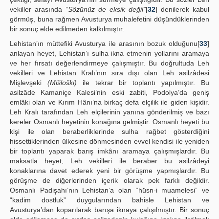
vekiller arasında
“Sözünüz de eksik değil”
[
32
] denilerek kabul
görmüş, buna rağmen Avusturya muhalefetini düşündüklerinden
bir sonuç elde edilmeden kalkılmıştır.
Lehistan’ın müttefiki Avusturya ile arasının bozuk olduğunu[
33
]
anlayan heyet, Lehistan’ı sulha ikna etmenin yollarını aramaya
ve her fırsatı değerlendirmeye çalışmıştır. Bu doğrultuda Leh
vekilleri ve Lehistan Kralı’nın sıra dışı olan Leh asilzâdesi
Mişlevşeki
(Mišloški)
ile tekrar bir toplantı yapılmıştır. Bu
asilzâde Kamaniçe Kalesi’nin eski zabiti, Podolya’da geniş
emlâki olan ve Kırım Hânı’na birkaç defa elçilik ile giden kişidir.
Leh Kralı tarafından Leh elçilerinin yanına gönderilmiş ve bazı
kereler Osmanlı heyetinin konağına gelmiştir. Osmanlı heyeti bu
kişi ile olan beraberliklerinde sulha rağbet gösterdiğini
hissettiklerinden ülkesine dönmesinden evvel kendisi ile yeniden
bir toplantı yaparak barış imkânı aramaya çalışmışlardır. Bu
maksatla heyet, Leh vekilleri ile beraber bu asilzâdeyi
konaklarına davet ederek yeni bir görüşme yapmışlardır. Bu
görüşme de diğerlerinden içerik olarak pek farklı değildir.
Osmanlı Padişahı’nın Lehistan’a olan “hüsn-i muamelesi” ve
“kadim dostluk” duygularından bahisle Lehistan ve
Avusturya’dan koparılarak barışa iknaya çalışılmıştır. Bir sonuç