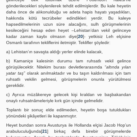
gönderilecekleri söylenilerek tehdit edilmişlerdir. Bu kale heyetin
daha önce de alıkonulduğu ve adeta hapis hayatı yaşadıkları,
hakkında kötü tecrübeler edindikleri yerdir. Bu kaleye
hapsedilmelerinin uzun süre alacağını, sulh görüşmelerinin
kesileceğini hesap eden heyet –Lehistan’dan vekil gelinceye
kadar zaman kaybı olmasın diye[
20
]- yetkisiz Leh elçisine
Osmanlı tarafının tekliflerini iletmiştir. Teklifler şöyledir:
a) Lehistan’ın savaşta aldığı yerler elinde kalacak,
b) Kamaniçe kalesinin durumu tam ruhsatlı vekil gelince
görüşülecektir. Nitekim burası devletlerarasında
“altında yılan
yatar taş”
olarak anılmaktadır ve bu taşın kaldırılması için tam
ruhsatlı vekilin gelmesi, görüşmelerin onunla yürütülmesi
gereklidir.
c) Ayrıca müzâkereye gelecek kişi kraldan ve başbakandan
onaylı ruhsatnâmeleriyle kırk gün içinde gelmelidir.
Toplantı bir sonuç elde edilmeden, heyetin boşa tutuldukları
yönündeki şikâyetleri ile kapanmıştır.
Heyet bundan sonra Avusturya ile Hollanda elçisi Jacob Hop’un
arabuluculuğunda[
21
] birkaç defa birebir görüşmelerde