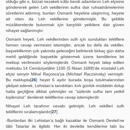
olduğu gibi o, bizzat nezaketi icâbı kendi adamlarını Leh elçisine
göndererek gelen Leh vekillerinin sulha dair ruhsatnâmelerinin
sûretlerini aldırmış, bunları Osmanlı heyetine ulaştırmış, heyete
ait olanı da Leh vekillerine göndermiştir. Bu şekilde
müzâkerelerde bulunmak için karşılıklı yetkilere dair güven
nihayet sağlanmıştır.
Osmanlı heyeti, Leh vekillerinden sulh için sundukları tekliflere
hemen cevap vermesini istemişler, ancak bu defa da vekiller,
başvekillerinin çok yakında geleceğini belirterek birkaç gün daha
mehil geldiğinde başvekile göstermek üzere kendilerine bir
mektup verilmesini söylemişlerdir. Osmanlı heyeti talep edilen
mektubu 14 Cemâziyelâhir 1100 (5 Nisan 1689)’de müstakil Leh
elçisi senyör Mihal Raçonca’ya
(Michael Raczsinsky)
vermiştir.
Bu mektupta[
26
] heyet 6 aydır burada boşa tutulmalarından
şikâyet ederek, Lehistan’a tanıdıkları kırk günlük müddetin dolup
hatta geçtiğine dikkat çekmişler ve
“sizlerde sulha tam yetkili
kişilersiniz”
denilerek tekliflerine cevap istemişlerdir.
Nihayet Leh tarafının cevabı gelmiştir, Leh vekilleri sulh
tekliflerini sıralamışlardır[
27
].
-Bunlardan ilki Lehistan’a bağlı kazaklar ile Osmanlı Devleti’ne
tâbi Tatarlar ile ilgilidir. Her iki devlette kendilerine tabi bu