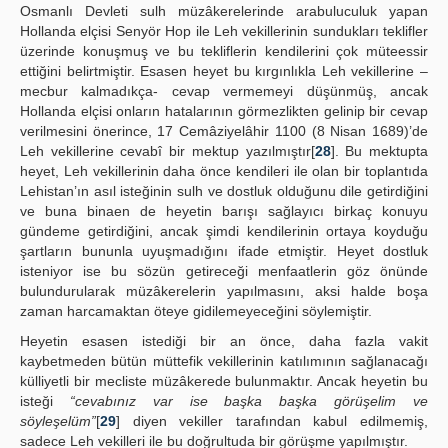
Osmanlı Devleti sulh müzâkerelerinde arabuluculuk yapan
Hollanda elçisi Senyör Hop ile Leh vekillerinin sundukları teklifler
üzerinde konuşmuş ve bu tekliflerin kendilerini çok müteessir
ettiğini belirtmiştir. Esasen heyet bu kırgınlıkla Leh vekillerine –
mecbur kalmadıkça- cevap vermemeyi düşünmüş, ancak
Hollanda elçisi onların hatalarının görmezlikten gelinip bir cevap
verilmesini önerince, 17 Cemâziyelâhir 1100 (8 Nisan 1689)’de
Leh vekillerine cevabî bir mektup yazılmıştır[
28
]. Bu mektupta
heyet, Leh vekillerinin daha önce kendileri ile olan bir toplantıda
Lehistan’ın asıl isteğinin sulh ve dostluk olduğunu dile getirdiğini
ve buna binaen de heyetin barışı sağlayıcı birkaç konuyu
gündeme getirdiğini, ancak şimdi kendilerinin ortaya koyduğu
şartların bununla uyuşmadığını ifade etmiştir. Heyet dostluk
isteniyor ise bu sözün getireceği menfaatlerin göz önünde
bulundurularak müzâkerelerin yapılmasını, aksi halde boşa
zaman harcamaktan öteye gidilemeyeceğini söylemiştir.
Heyetin esasen istediği bir an önce, daha fazla vakit
kaybetmeden bütün müttefik vekillerinin katılımının sağlanacağı
külliyetli bir mecliste müzâkerede bulunmaktır. Ancak heyetin bu
isteği
“cevabınız var ise başka başka görüşelim ve
söyleşelüm”
[
29
] diyen vekiller tarafından kabul edilmemiş,
sadece Leh vekilleri ile bu doğrultuda bir görüşme yapılmıştır.