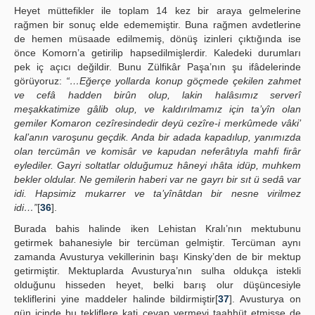
Heyet müttefikler ile toplam 14 kez bir araya gelmelerine
rağmen bir sonuç elde edememiştir. Buna rağmen avdetlerine
de hemen müsaade edilmemiş, dönüş izinleri çıktığında ise
önce Komorn’a getirilip hapsedilmişlerdir. Kaledeki durumları
pek iç açıcı değildir. Bunu Zülfikâr Paşa’nın şu ifâdelerinde
görüyoruz:
“…Eğerçe yollarda konup göçmede çekilen zahmet
ve cefâ hadden birûn olup, lakin halâsımız serverî
meşakkatimize gâlib olup, ve kaldırılmamız için ta’yîn olan
gemiler Komaron cezîresindedir deyü cezîre-i merkûmede vâki’
kal’anın varoşunu geçdik. Anda bir adada kapadılup, yanımızda
olan tercümân ve komisâr ve kapudan neferâtıyla mahfi firâr
eylediler. Gayri soltatlar olduğumuz hâneyi ıhâta idüp, muhkem
bekler oldular. Ne gemilerin haberi var ne gayrı bir sıt ü sedâ var
idi. Hapsimiz mukarrer ve ta’yînâtdan bir nesne virilmez
idi…”
[
36
].
Burada bahis halinde iken Lehistan Kralı’nın mektubunu
getirmek bahanesiyle bir tercüman gelmiştir. Tercüman aynı
zamanda Avusturya vekillerinin başı Kinsky’den de bir mektup
getirmiştir. Mektuplarda Avusturya’nın sulha oldukça istekli
olduğunu hisseden heyet, belki barış olur düşüncesiyle
tekliflerini yine maddeler halinde bildirmiştir[
37
]. Avusturya on
gün içinde bu tekliflere kati cevap vermeyi taahhüt etmişse de