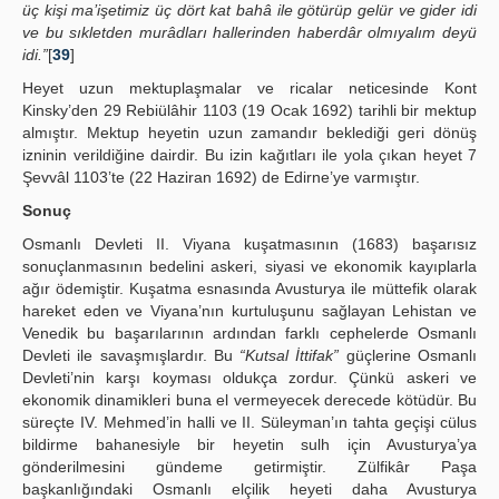
üç kişi ma’işetimiz üç dört kat bahâ ile götürüp gelür ve gider idi
ve bu sıkletden murâdları hallerinden haberdâr olmıyalım deyü
idi.”
[
39
]
Heyet uzun mektuplaşmalar ve ricalar neticesinde Kont
Kinsky’den 29 Rebiülâhir 1103 (19 Ocak 1692) tarihli bir mektup
almıştır. Mektup heyetin uzun zamandır beklediği geri dönüş
izninin verildiğine dairdir. Bu izin kağıtları ile yola çıkan heyet 7
Şevvâl 1103’te (22 Haziran 1692) de Edirne’ye varmıştır.
Sonuç
Osmanlı Devleti II. Viyana kuşatmasının (1683) başarısız
sonuçlanmasının bedelini askeri, siyasi ve ekonomik kayıplarla
ağır ödemiştir. Kuşatma esnasında Avusturya ile müttefik olarak
hareket eden ve Viyana’nın kurtuluşunu sağlayan Lehistan ve
Venedik bu başarılarının ardından farklı cephelerde Osmanlı
Devleti ile savaşmışlardır. Bu
“Kutsal İttifak”
güçlerine Osmanlı
Devleti’nin karşı koyması oldukça zordur. Çünkü askeri ve
ekonomik dinamikleri buna el vermeyecek derecede kötüdür. Bu
süreçte IV. Mehmed’in halli ve II. Süleyman’ın tahta geçişi cülus
bildirme bahanesiyle bir heyetin sulh için Avusturya’ya
gönderilmesini gündeme getirmiştir. Zülfikâr Paşa
başkanlığındaki Osmanlı elçilik heyeti daha Avusturya