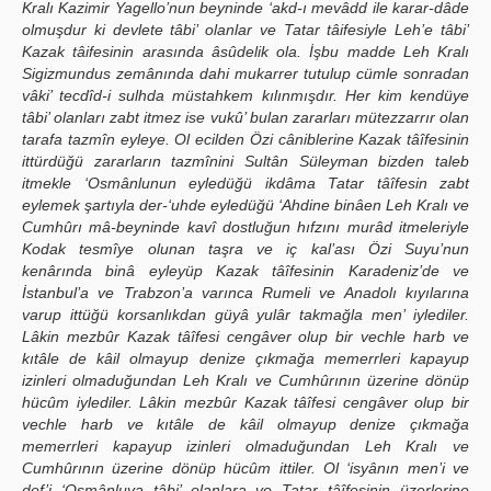
Kralı Kazimir Yagello’nun beyninde ‘akd-ı mevâdd ile karar-dâde
olmuşdur ki devlete tâbi’ olanlar ve Tatar tâifesiyle Leh’e tâbi’
Kazak tâifesinin arasında âsûdelik ola. İşbu madde Leh Kralı
Sigizmundus zemânında dahi mukarrer tutulup cümle sonradan
vâki’ tecdîd-i sulhda müstahkem kılınmışdır. Her kim kendüye
tâbi’ olanları zabt itmez ise vukû’ bulan zararları mütezzarrır olan
tarafa tazmîn eyleye. Ol ecilden Özi câniblerine Kazak tâîfesinin
ittürdüğü zararların tazmînini Sultân Süleyman bizden taleb
itmekle ‘Osmânlunun eyledüğü ikdâma Tatar tâîfesin zabt
eylemek şartıyla der-‘uhde eyledüğü ‘Ahdine binâen Leh Kralı ve
Cumhûrı mâ-beyninde kavî dostluğun hıfzını murâd itmeleriyle
Kodak tesmîye olunan taşra ve iç kal’ası Özi Suyu’nun
kenârında binâ eyleyüp Kazak tâîfesinin Karadeniz’de ve
İstanbul’a ve Trabzon’a varınca Rumeli ve Anadolı kıyılarına
varup ittüğü korsanlıkdan güyâ yulâr takmağla men’ iylediler.
Lâkin mezbûr Kazak tâîfesi cengâver olup bir vechle harb ve
kıtâle de kâil olmayup denize çıkmağa memerrleri kapayup
izinleri olmaduğundan Leh Kralı ve Cumhûrının üzerine dönüp
hücûm iylediler. Lâkin mezbûr Kazak tâîfesi cengâver olup bir
vechle harb ve kıtâle de kâil olmayup denize çıkmağa
memerrleri kapayup izinleri olmaduğundan Leh Kralı ve
Cumhûrının üzerine dönüp hücûm ittiler. Ol ‘isyânın men’i ve
def’i ‘Osmânluya tâbi’ olanlara ve Tatar tâîfesinin üzerlerine