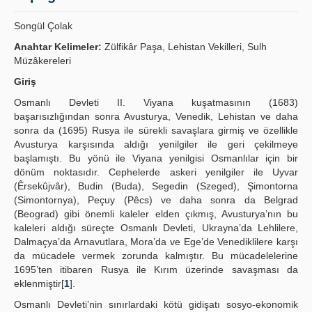
Yayın Politikaları
Songül Çolak
Kılavuzlar
Anahtar Kelimeler:
Zülfikâr Paşa, Lehistan Vekilleri, Sulh
Müzâkereleri
İletişim
Giriş
Osmanlı Devleti II. Viyana kuşatmasının (1683)
başarısızlığından sonra Avusturya, Venedik, Lehistan ve daha
sonra da (1695) Rusya ile sürekli savaşlara girmiş ve özellikle
Avusturya karşısında aldığı yenilgiler ile geri çekilmeye
başlamıştı. Bu yönü ile Viyana yenilgisi Osmanlılar için bir
dönüm noktasıdır. Cephelerde askeri yenilgiler ile Uyvar
(Êrsekûjvâr), Budin (Buda), Segedin (Szeged), Şimontorna
(Simontornya), Peçuy (Pêcs) ve daha sonra da Belgrad
(Beograd) gibi önemli kaleler elden çıkmış, Avusturya’nın bu
kaleleri aldığı süreçte Osmanlı Devleti, Ukrayna’da Lehlilere,
Dalmaçya’da Arnavutlara, Mora’da ve Ege’de Venediklilere karşı
da mücadele vermek zorunda kalmıştır. Bu mücadelelerine
1695’ten itibaren Rusya ile Kırım üzerinde savaşması da
eklenmiştir[
1
].
Osmanlı Devleti’nin sınırlardaki kötü gidişatı sosyo-ekonomik