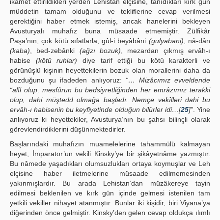
ikâmet ettirildikleri yerden Lehistan elçisine, tanıdıkları kırk gün
müddetin tamam olduğunu ve tekliflerine cevap verilmesi
gerektiğini haber etmek istemiş, ancak hanelerini bekleyen
Avusturyalı muhafız buna müsaade etmemiştir. Zülfikâr
Paşa’nın, çok kötü sıfatlarla, gûl-i beyâbâni
(gulyabani)
, nâ-dân
(kaba)
, bed-zebânki
(ağzı bozuk)
, mezardan çıkmış ervâh-ı
habise
(kötü ruhlar)
diye tarif ettiği bu kötü karakterli ve
görünüşlü kişinin heyettekilerin bozuk olan morallerini daha da
bozduğunu şu ifadeden anlıyoruz:
“… Mizâcımız evveldende
“alîl olup, mesfûrun bu bedsiyretliğinden her emrâzımız terakki
olup, dahi müştedd olmağa başladı. Nemçe vekîlleri dahi bu
ervâh-ı habisenin bu keyfiyetinde olduğun bilürler idi…[
25
]”
. Yine
anlıyoruz ki heyettekiler, Avusturya’nın bu şahsı bilinçli olarak
görevlendirdiklerini düşünmektedirler.
Başlarındaki muhafızın muamelelerine tahammülü kalmayan
heyet, İmparator’un vekili Kinsky’ye bir şikâyetnâme yazmıştır.
Bu nâmede yaşadıkları olumsuzlukları ortaya koymuşlar ve Leh
elçisine haber iletmelerine müsaade edilmemesinden
yakınmışlardır. Bu arada Lehistan’dan müzâkereye tayin
edilmesi beklenilen ve kırk gün içinde gelmesi istenilen tam
yetkili vekiller nihayet atanmıştır. Bunlar iki kişidir, biri Viyana’ya
diğerinden önce gelmiştir. Kinsky’den gelen cevap oldukça ılımlı