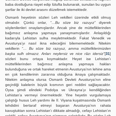
baba dostluğuna riayet edip lütufta bulunarak, sunulan bu uygun
şartlar ile iki devlet arasını düzeltmek istemektedir.
Osmanlı heyetinin sözleri Leh vekilleri üzerinde etkili olmuş
olmalıdır. Çünkü onlar,
“…Bu söze biz razuyız”
diyerek
söylenilenleri onaylamışlardır. Ancak yine de müttefiklerinden
bağımsız anlaşma yapmaya yanaşmamışlardır. Anlaşıldığı
kadarıyla Lehistan sulha meyletmektedir. Fakat Venedik ve
Avusturya’yı nasıl ikna edeceğini bilememektedir. Nitekim
vekillerin
“… Bu söze biz razıyuz, amma müttefiklerimizden
başka sulh olmazız. Anları neylersiz ve nice râzı idersiz”
[
31
]
sözleri bunu ortaya koymaktadır. Heyet ise Lehistan’ı
müttefiklerinden bağımsız anlaşma yapmaya hakları
bulunduğuna ve ortak hareket etmenin Avusturya’nın lehine ama
en çok kendilerinin zararına olduğuna iknaya çalışmaktadır.
Nitekim anlaşma olursa Osmanlı Devleti Avusturya’nın eline
geçirdiği kalelerin büyük kısmının geri reddini sağlayacaktır.
Oysa şimdi elindeki Podolya ve Ukrayna’yı kendiliğinden
Lehistan’a vermeyi önermektedir. Yine heyetin vurgulamaya
çalıştığı husus Leh yardımı ile II. Viyana kuşatmasında Osmanlı
tehdidini bertaraf etmeyi başaran Avusturya’nın rahata
kavuştuktan sonra Lehistan’ı dikkate almadığı, cefayı Lehistan’ın
çektiği, sefayı Avusturya’nın sürmeye çalıştığıdır. Bu sözler Leh