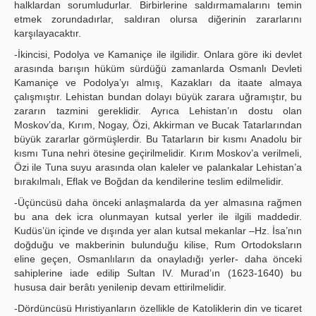
halklardan sorumludurlar. Birbirlerine saldırmamalarını temin
etmek zorundadırlar, saldıran olursa diğerinin zararlarını
karşılayacaktır.
-İkincisi, Podolya ve Kamaniçe ile ilgilidir. Onlara göre iki devlet
arasında barışın hüküm sürdüğü zamanlarda Osmanlı Devleti
Kamaniçe ve Podolya’yı almış, Kazakları da itaate almaya
çalışmıştır. Lehistan bundan dolayı büyük zarara uğramıştır, bu
zararın tazmini gereklidir. Ayrıca Lehistan’ın dostu olan
Moskov’da, Kırım, Nogay, Özi, Akkirman ve Bucak Tatarlarından
büyük zararlar görmüşlerdir. Bu Tatarların bir kısmı Anadolu bir
kısmı Tuna nehri ötesine geçirilmelidir. Kırım Moskov’a verilmeli,
Özi ile Tuna suyu arasında olan kaleler ve palankalar Lehistan’a
bırakılmalı, Eflak ve Boğdan da kendilerine teslim edilmelidir.
-Üçüncüsü daha önceki anlaşmalarda da yer almasına rağmen
bu ana dek icra olunmayan kutsal yerler ile ilgili maddedir.
Kudüs’ün içinde ve dışında yer alan kutsal mekanlar –Hz. İsa’nın
doğduğu ve makberinin bulunduğu kilise, Rum Ortodoksların
eline geçen, Osmanlıların da onayladığı yerler- daha önceki
sahiplerine iade edilip Sultan IV. Murad’ın (1623-1640) bu
hususa dair berâtı yenilenip devam ettirilmelidir.
-Dördüncüsü Hıristiyanların özellikle de Katoliklerin din ve ticaret