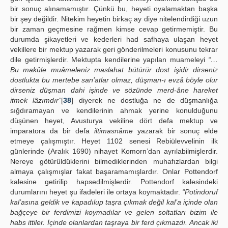
bir sonuç alınamamıştır. Çünkü bu, heyeti oyalamaktan başka
bir şey değildir. Nitekim heyetin birkaç ay diye nitelendirdiği uzun
bir zaman geçmesine rağmen kimse cevap getirmemiştir. Bu
durumda şikayetleri ve kederleri had safhaya ulaşan heyet
vekillere bir mektup yazarak geri gönderilmeleri konusunu tekrar
dile getirmişlerdir. Mektupta kendilerine yapılan muameleyi
“…
Bu makûle muâmeleniz maslahat bütürür dost işidir dirseniz
dostlukta bu mertebe san’atlar olmaz, düşman-ı evzâ böyle olur
dirseniz düşman dahi işinde ve sözünde merd-âne hareket
itmek lâzımdır”
[
38
] diyerek ne dostluğa ne de düşmanlığa
sığdıramayan ve kendilerinin ahmak yerine konulduğunu
düşünen heyet, Avusturya vekiline dört defa mektup ve
imparatora da bir defa
iltimasnâme
yazarak bir sonuç elde
etmeye çalışmıştır. Heyet 1102 senesi Rebiülevvelinin ilk
günlerinde (Aralık 1690) nihayet Komorn’dan ayrılabilmişlerdir.
Nereye götürüldüklerini bilmediklerinden muhafızlardan bilgi
almaya çalışmışlar fakat başaramamışlardır. Onlar Pottendorf
kalesine getirilip hapsedilmişlerdir. Pottendorf kalesindeki
durumlarını heyet şu ifadeleri ile ortaya koymaktadır.
“Potindoruf
kal’asına geldik ve kapadılup taşra çıkmak değil kal’a içinde olan
bağçeye bir ferdimizi koymadılar ve gelen soltatları bizim ile
habs ittiler. İçinde olanlardan taşraya bir ferd çıkmazdı. Ancak iki