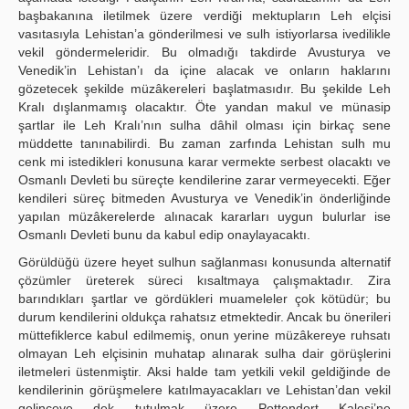
başbakanına iletilmek üzere verdiği mektupların Leh elçisi
vasıtasıyla Lehistan’a gönderilmesi ve sulh istiyorlarsa ivedilikle
vekil göndermeleridir. Bu olmadığı takdirde Avusturya ve
Venedik’in Lehistan’ı da içine alacak ve onların haklarını
gözetecek şekilde müzâkereleri başlatmasıdır. Bu şekilde Leh
Kralı dışlanmamış olacaktır. Öte yandan makul ve münasip
şartlar ile Leh Kralı’nın sulha dâhil olması için birkaç sene
müddette tanınabilirdi. Bu zaman zarfında Lehistan sulh mu
cenk mi istedikleri konusuna karar vermekte serbest olacaktı ve
Osmanlı Devleti bu süreçte kendilerine zarar vermeyecekti. Eğer
kendileri süreç bitmeden Avusturya ve Venedik’in önderliğinde
yapılan müzâkerelerde alınacak kararları uygun bulurlar ise
Osmanlı Devleti bunu da kabul edip onaylayacaktı.
Görüldüğü üzere heyet sulhun sağlanması konusunda alternatif
çözümler üreterek süreci kısaltmaya çalışmaktadır. Zira
barındıkları şartlar ve gördükleri muameleler çok kötüdür; bu
durum kendilerini oldukça rahatsız etmektedir. Ancak bu önerileri
müttefiklerce kabul edilmemiş, onun yerine müzâkereye ruhsatı
olmayan Leh elçisinin muhatap alınarak sulha dair görüşlerini
iletmeleri üstenmiştir. Aksi halde tam yetkili vekil geldiğinde de
kendilerinin görüşmelere katılmayacakları ve Lehistan’dan vekil
gelinceye dek tutulmak üzere Pottendort Kalesi’ne