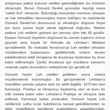
anlaşmaya yetkisi bulunan vekilleri gelmediğinden bu mümkün
olmamıştır. Bunun Osmanlı Devleti açısından taşıdığı mana
“vaktin fevt” olmasıdır. Bulunduğu konumdan memnun olmayan
ve hak etmedikleri davranışlara maruz kaldığını ve cephelerde
Osmanlı Devleti’nin durumunun iyi olmadığını düşünen heyet
için bunu zaman kaybı olarak algılamak doğrudur. Nitekim
sadece Leh vekilinin gelmesi için tanınan süre bile 40 gündür.
Esasen Osmanlı heyetinin düşüncesi bu zaman kaybının önüne
geçmek ama büyük bir ihtimalle de Lehistan’ı ittifaktan
ayırabilmektir. Bu maksatla Avusturya’ya Leh vekilleri olmadan
müzâkerelere başlamasını, geldiklerinde onların devam
edebilmelerini teklif etmişlerse de Avusturya tarafından bu öneri
kabul edilmemiştir. Çünkü Avusturya için müzâkere zamanını
uzatmak cephe durumlarını netleştirmek için gerekli idi.
Osmanlı heyeti Leh vekilleri geldikten sonra onlarla
müzâkerelerde bulunmuştur. Bu görüşmelerde Lehistan’a
önerdikleri aslında yabana atılır bir teklif değildir. 1672’den beri
Kamaniçe, Podolya ve Ukrayna’yı kaybetmiş olan ve bunu bir
milli mesele kabul eden Lehistan’a Podolya ve Ukrayna iade
edilecek, Kamaniçe kalesi yıkılacaktır. Osmanlı heyeti Leh
vekillerinin sulha sıcak baktıklarına kanaat getirdiklerinden ve
diğer müttefiklerin kendilerini oyaladıklarını anladıklarından,