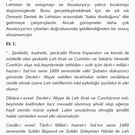
Lehistan ile anlaşmayı ve Avusturya’yı yalnız bırakmayı
düşünmüşlerdir. Bunu gerçekleştirebilmek için de sık sık
Osmanlı Devleti ile Lehistan arasındaki “baba dostluğunu” dile
getirmeye çalışmışlardır. Ancak görüşmeler daha çok
Avusturya’nın çıkarları doğrultusunda şekillendiğinden bir sonuç
alınamamıştır.
Ek 1:
“…Şevketlü, kudretlü, şecâ’atlü Roma İmparatorı ve kendü ile
müttefik olan şevketlü Leh Kralı ve Cumhûrı ve Vakârlu Venedik
Cumhûrı olup mâ-beynlerinde istihkâm-ı sulh içün târih-i milâd-ı
hazret-i ‘İsâ’nın sene 1689 senesinde vâki’ Şubatın dokuzuncı
gününde Devlet-i ‘Aliyye vekilleri tarafından virilen cevâblara
cevâb olmak üzere Leh vekîllerinin irâd eyledüğü şurûtdur ki zikr
olunur:
Dibâce-i evvel: Devlet-i ‘Aliyye ile Leh Kralı ve Cumhûrının mâ-
beyninde kadîmden ba’z mevadd olunmuş ahvâl olup eğerçe
hayli zemân mürür eyledi. Lakin unudulmuş olmağla şimdiki
halde cümleden evvel zikr olunmaludır.
Cevâb-ı evvel: Târih-i Milâd-ı hazret-i ‘İsâ’nın sene 1489
senesinde Sultân Bayezıd ve Sultân Süleyman Hânlar ile Leh