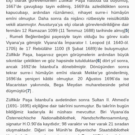
Elçi olarak görevlendirilen Zülfikâr Paşa hasoda da büyümüş,
1667’de çavuşbaşı tayin edilmiş, 1669’da azledildikten sonra
kapucubaşı, ardından rûznâmeci, nihayet surre-i hümâyûn
emîni olmuştur. Daha sonra da nişâncı rütbesiyle reisülküttâb
vekili atanmıştır. Avusturya’ya elçi olarak görevlendirildiğine dair
fermânı 12 Ramazan 1099 (11 Temmuz 1688) tarihinde almış[
5
]
, Rumeli Beğlenbeğisi payesiyle tayin olduğu bu görev icabı
Viyana’ya gitmiştir. Viyana’da İmparator I. Leopod (d. 1640-öl.
1705) ile 17 Rebiülâhir 1100 (8 Şubat 1689)’de buluşmuştur.
Zülfikâr Paşa, başarısız geçen görüşmelerin ardından büyük
sıkıntılar çektikten ve göz hapsinde tutulduktan[
6
] dört yıl sonra,
ancak 1692’de İstanbul’a dönebilmiştir. Dönüşünden sonra
tekrar surre-i hümâyûn emîni olarak Mekke’ye gönderilmiş,
1696’da yeniçeri kâtibi olmuştur. 20 Ağustos 1696’da ise
Macaristan yakınında, Bega Meydan muharebesinde şehid
düşmüştür[
7
] .
Zülfikâr Paşa İstanbul’a avdetinden sonra Sultan II. Ahmed’e
(1691- 1695) elçiliğine dair takrîrini sunmuştur. Bu takrîrin bugün
bildiğimiz kadarıyla iki nüshası mevcuttur. Biri Viyana’da
Österreichische Nationalbibliothek, Handschriftensammlung,
signatur
H.O.90’da kayıtlıdır; 98 varaktır ve her varak 21 sıradan
oluşmaktadır. Diğeri ise Münih’te
Bayerische Staatsbibliothek