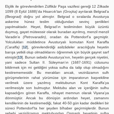
Elçilik ile görevlendirilen Zülfikâr Paşa vazifesi gereği 12 Zilkade
1099 (8 Eylül 1688)’da Hisarcık’tan
(Groçka)
ayrılarak Belgrad’a
(Beograd)
doğru yol almıştır. Belgrad o sıralarda Avusturya
askerine hünez teslim olduğundan sevinç şenlikleri
yapılmaktadır. Heyet, Belgrad’ın tesliminden büyük üzüntü
duymuş, gayet müteessir olarak buradan ayrılmış, menzil menzil
Varadin’e
(Petrovaradin)
, oradan da Pottendorf’a geçmiştir.
Yolculukları müddetince Avusturyalı komutan Kont Karaffa
(Caraffa)
[
12
], görevlendirdiği asilzâdeler aracılığıyla heyetin
barışa yetkili olup olmadıklarını öğrenmek için büyük gayret sarf
etmiştir[
13
]. Bunun sebebi Avusturya’nın, heyetin gerçek niyetini,
yani sadece Sultan II. Süleyman’ın (1687-1691) cülusunu
bildirmek için mi geldiğini yoksa sulha da talip olup olmadığını
kestirememesidir. Bu merakları ancak, veziriâzamın sulh
görüşmelerinin rahat yürümüse için imparatorun başvekiline
verilmek üzere yazılmış mektubunun Kont Karaffa’ya
verilmesiyle son bulmuştur. Mektubu alan ve içeriğinin sulhu
kapsadığını gören Karaffa, nihayet memnun olarak Viyana’ya
dönmüştür. Ancak bu dönüşün ardından heyet, zamanını
kendilerinin de kestiremediği, fakat 40-50 gün kadar dedikleri bir
süreci Pottendorf’ta her şeyden bîhaber geçirmişlerdir. Bunun
sebebi veziriâzamın mektubundan Osmanlı heyetinin sulha