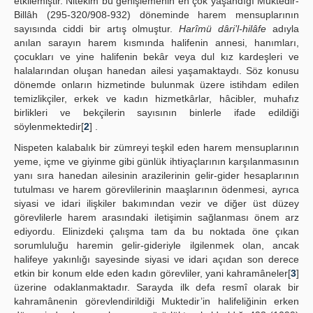
etkilemiştir. Nitekim bu genişlemenin en çok yaşandığı Muktedir-
Billâh (295-320/908-932) döneminde harem mensuplarının
sayısında ciddi bir artış olmuştur.
Harîmü dâri’l-hilâfe
adıyla
anılan sarayın harem kısmında halifenin annesi, hanımları,
çocukları ve yine halifenin bekâr veya dul kız kardeşleri ve
halalarından oluşan hanedan ailesi yaşamaktaydı. Söz konusu
dönemde onların hizmetinde bulunmak üzere istihdam edilen
temizlikçiler, erkek ve kadın hizmetkârlar, hâcibler, muhafız
birlikleri ve bekçilerin sayısının binlerle ifade edildiği
söylenmektedir[
2
] .
Nispeten kalabalık bir zümreyi teşkil eden harem mensuplarının
yeme, içme ve giyinme gibi günlük ihtiyaçlarının karşılanmasının
yanı sıra hanedan ailesinin arazilerinin gelir-gider hesaplarının
tutulması ve harem görevlilerinin maaşlarının ödenmesi, ayrıca
siyasi ve idari ilişkiler bakımından vezir ve diğer üst düzey
görevlilerle harem arasındaki iletişimin sağlanması önem arz
ediyordu. Elinizdeki çalışma tam da bu noktada öne çıkan
sorumluluğu haremin gelir-gideriyle ilgilenmek olan, ancak
halifeye yakınlığı sayesinde siyasi ve idari açıdan son derece
etkin bir konum elde eden kadın görevliler, yani kahramâneler[
3
]
üzerine odaklanmaktadır. Sarayda ilk defa resmî olarak bir
kahramânenin görevlendirildiği Muktedir’in halifeliğinin erken