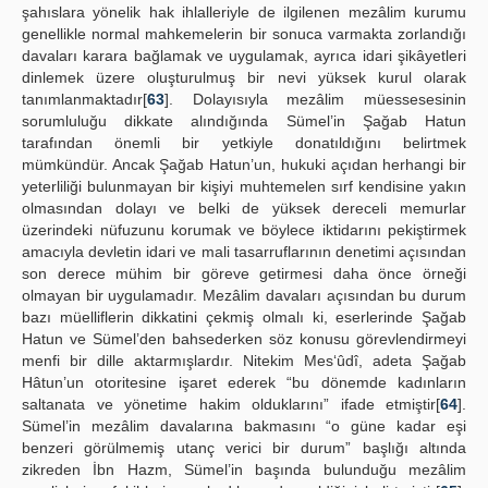
şahıslara yönelik hak ihlalleriyle de ilgilenen mezâlim kurumu
genellikle normal mahkemelerin bir sonuca varmakta zorlandığı
davaları karara bağlamak ve uygulamak, ayrıca idari şikâyetleri
dinlemek üzere oluşturulmuş bir nevi yüksek kurul olarak
tanımlanmaktadır[
63
]. Dolayısıyla mezâlim müessesesinin
sorumluluğu dikkate alındığında Sümel’in Şağab Hatun
tarafından önemli bir yetkiyle donatıldığını belirtmek
mümkündür. Ancak Şağab Hatun’un, hukuki açıdan herhangi bir
yeterliliği bulunmayan bir kişiyi muhtemelen sırf kendisine yakın
olmasından dolayı ve belki de yüksek dereceli memurlar
üzerindeki nüfuzunu korumak ve böylece iktidarını pekiştirmek
amacıyla devletin idari ve mali tasarruflarının denetimi açısından
son derece mühim bir göreve getirmesi daha önce örneği
olmayan bir uygulamadır. Mezâlim davaları açısından bu durum
bazı müelliflerin dikkatini çekmiş olmalı ki, eserlerinde Şağab
Hatun ve Sümel’den bahsederken söz konusu görevlendirmeyi
menfi bir dille aktarmışlardır. Nitekim Mes‘ûdî, adeta Şağab
Hâtun’un otoritesine işaret ederek “bu dönemde kadınların
saltanata ve yönetime hakim olduklarını” ifade etmiştir[
64
].
Sümel’in mezâlim davalarına bakmasını “o güne kadar eşi
benzeri görülmemiş utanç verici bir durum” başlığı altında
zikreden İbn Hazm, Sümel’in başında bulunduğu mezâlim