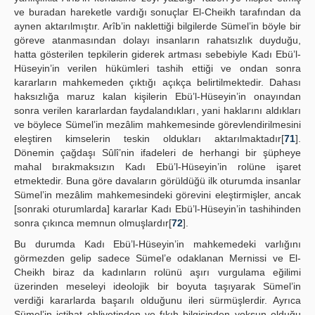
ve buradan hareketle vardığı sonuçlar El-Cheikh tarafından da
aynen aktarılmıştır. Arîb’in naklettiği bilgilerde Sümel’in böyle bir
göreve atanmasından dolayı insanların rahatsızlık duyduğu,
hatta gösterilen tepkilerin giderek artması sebebiyle Kadı Ebü’l-
Hüseyin’in verilen hükümleri tashih ettiği ve ondan sonra
kararların mahkemeden çıktığı açıkça belirtilmektedir. Dahası
haksızlığa maruz kalan kişilerin Ebü’l-Hüseyin’in onayından
sonra verilen kararlardan faydalandıkları, yani haklarını aldıkları
ve böylece Sümel’in mezâlim mahkemesinde görevlendirilmesini
eleştiren kimselerin teskin oldukları aktarılmaktadır[
71
].
Dönemin çağdaşı Sûlî’nin ifadeleri de herhangi bir şüpheye
mahal bırakmaksızın Kadı Ebü’l-Hüseyin’in rolüne işaret
etmektedir. Buna göre davaların görüldüğü ilk oturumda insanlar
Sümel’in mezâlim mahkemesindeki görevini eleştirmişler, ancak
[sonraki oturumlarda] kararlar Kadı Ebü’l-Hüseyin’in tashihinden
sonra çıkınca memnun olmuşlardır[
72
].
Bu durumda Kadı Ebü’l-Hüseyin’in mahkemedeki varlığını
görmezden gelip sadece Sümel’e odaklanan Mernissi ve El-
Cheikh biraz da kadınların rolünü aşırı vurgulama eğilimi
üzerinden meseleyi ideolojik bir boyuta taşıyarak Sümel’in
verdiği kararlarda başarılı olduğunu ileri sürmüşlerdir. Ayrıca
Sümel’in içtihat ehliyetinden ve fıkıh bilgisinden yoksun olduğu