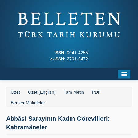
ISSN:
0041-4255
e-ISSN:
2791-6472
Ana Sayfa
Özet
Özet (English)
Tam Metin
PDF
Hakkında
Benzer Makaleler
Dergi Kurulları
Abbâsî Sarayının Kadın Görevlileri:
Yazım Kuralları
Kahramâneler
İlkeler