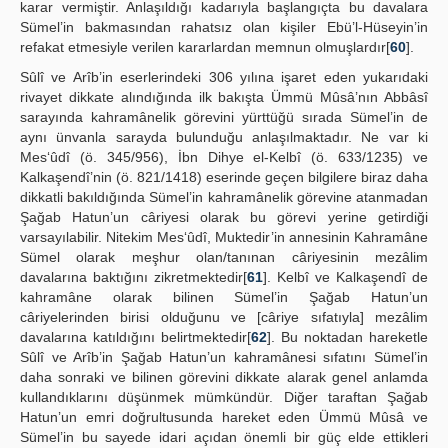
karar vermiştir. Anlaşıldığı kadarıyla başlangıçta bu davalara
Sümel’in bakmasından rahatsız olan kişiler Ebü’l-Hüseyin’in
refakat etmesiyle verilen kararlardan memnun olmuşlardır[
60
].
Sûlî ve Arîb’in eserlerindeki 306 yılına işaret eden yukarıdaki
rivayet dikkate alındığında ilk bakışta Ümmü Mûsâ’nın Abbâsî
sarayında kahramânelik görevini yürttüğü sırada Sümel’in de
aynı ünvanla sarayda bulunduğu anlaşılmaktadır. Ne var ki
Mes‘ûdî (ö. 345/956), İbn Dihye el-Kelbî (ö. 633/1235) ve
Kalkaşendî’nin (ö. 821/1418) eserinde geçen bilgilere biraz daha
dikkatli bakıldığında Sümel’in kahramânelik görevine atanmadan
Şağab Hatun’un câriyesi olarak bu görevi yerine getirdiği
varsayılabilir. Nitekim Mes‘ûdî, Muktedir’in annesinin Kahramâne
Sümel olarak meşhur olan/tanınan câriyesinin mezâlim
davalarına baktığını zikretmektedir[
61
]. Kelbî ve Kalkaşendî de
kahramâne olarak bilinen Sümel’in Şağab Hatun’un
câriyelerinden birisi olduğunu ve [câriye sıfatıyla] mezâlim
davalarına katıldığını belirtmektedir[
62
]. Bu noktadan hareketle
Sûlî ve Arîb’in Şağab Hatun’un kahramânesi sıfatını Sümel’in
daha sonraki ve bilinen görevini dikkate alarak genel anlamda
kullandıklarını düşünmek mümkündür. Diğer taraftan Şağab
Hatun’un emri doğrultusunda hareket eden Ümmü Mûsâ ve
Sümel’in bu sayede idari açıdan önemli bir güç elde ettikleri