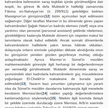
kahramâne kelimesinin saray teşkilatı içinde görülmediğine dair
tespiti, bu göreve ilk defa Muktedir’in halifeliği zamanında
Fâtıma en-Nahviyye’nin (ö. 299/912) getirildiğini belirten
Massignon’un görüşünün[
12
] bizim açımızdan teyit edilmesini
sağlamıştır. Diğer taraftan Marmer’ın bu dönemde görev yapan
kahramâneleri Şağab Hatun’un kadrolu elemanı
(staff)
veya ona
yardımcı olan personel
(personal assistant)
şeklinde nitelemesi,
görebildiğimiz kadarıyla Muktedir dönemi için nispeten makul bir
tanımlama olarak kabul edilebilir. Ancak sonraki dönemlerde
kahramânelerin halifelerle yakın temas hâlinde oldukları,
dolayısıyla onların emrinde çalıştıkları dikkate alındığında onun
bu görüşünün yeniden gözden geçirilmeye muhtaç olduğu
anlaşılmaktadır. Ayrıca Marmer’ın Sümel’in mezâlim
mahkemesindeki göreviyle ilgili herhangi bir değerlendirmeye
yer vermediği görülmektedir. Muktedir döneminde saray ve
çevresindeki idari kadrolarla kahramânelerin güç mücadelesine
yoğunlaşan El-Cheikh’in makalesine de burada işaret
edilmelidir[
13
]. Yazarın bazı yorumları çalışmamız için yararlı
olsa da Sümel’in mezâlim davalarına bakmasıyla ilgili meselede
kendisinin Mernissi’den[
14
] naklen yaptığı değerlendirmelere
katılamadığımızı söylemeliyiz[
15
]. Nitekim ilgili kısımda detaylı
bir şekilde üzerinde durulacağı üzere Mernissi, Arîb’in eserinde
geçen bilgileri yanlışlıkla Taberî’ye (ö. 310/923) nispet etmiştir.