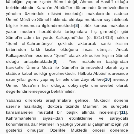
kâtipliğini yapan kişinin Sümel değil, Ahmed el-Hasîbî olduğu
belirtilmektedir. Karan’ın Abbâsîler döneminde ümmüveledlerin
yönetim üzerindeki etkisini incelediği makalesinde sadece
Ümmü Mûsâ ve Sümel hakkında oldukça muhtasar sayılabilecek
bilgiler konumuzu ilgilendirmektedir[
8
] . Söz konusu makalede
yazar modern literatürdeki tartışmalara hiç girmediği gibi
Sümel’in adını bir yerde Kalkaşendî’den (ö. 821/1418) naklen
“Şeml el-Kahramâniye” şeklinde aktararak sanki ikisinin
birbirinden farklı kişiler olduğunu ihsas etmiştir. Ancak
Kalkaşendî’nin eserinde “Şeml” olarak zikredilen kişinin Sümel
olduğu anlaşılmaktadır[
9
] . Yine makalenin başlığından
hareketle Ümmü Mûsâ ile Sümel’in ümmüveled olarak aynı
statüde kabul edildiği görülmektedir. Hâlbuki Abbâsî idaresinde
uzun yıllar görev yapmış bir aile olan Zeynebîlere[
10
] mensup
Ümmü Mûsâ’nın hür olduğu, dolayısıyla ümmüveled olarak
değerlendirilemeyeceği belirtilmelidir.
Yabancı dillerdeki araştırmalara gelince, Muktedir dönemi
üzerine hazırladığı doktora tezinde Marmer, bu süreçteki
kahramâneleri müstakil bir başlık altında incelemiştir[
11
].
Kahramânelerin siyasi-idari etkinliklerine ve saraydaki
konumlarına dair Marmer’ın yaptığı yorumlar çalışmamız için yol
gösterici olmuştur. Özellikle Muktedir öncesi dönemde