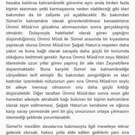
hesaba katılırsa kahramânelik görevine aynı anda birden fazla
kişinin atanması yetki karmaşasına neden olabileceği gibi idari
bakımdan da bir zafiyete yol açabilecektir. Bu bakımdan
Sümel’in kahramâne olarak görevlendirilmesi kanaatimizce
Ümmü Mûsâ’nın gözaltına alınmasından sonra gerçekleşmiş
olmalıdır. Dolayısıyla halefselef olarak görev yaptığını
düşündüğümüz Ümmü Mûsâ ile Sümel arasında bir kıyaslama
yapılacak olursa Ümmü Mûsâ’nın Şağab Hatun’a nispeten daha
yakın ve buna bağlı olarak sarayda daha güçlü bir konumda
olduğunu belirtmek gerekir. Ayrıca Ümmü Mûsâ’nın soyu Abbâsî
idaresinde uzun yıllar görev yapmış bir aile olan Zeynebîlere
dayanmaktadır. Buna karşılık Sümel ise kahramâneliğe
câriyelikten terfi etmiştir. Bu bakımdan zenginliğinin ve idari
kadrolar üzerindeki nüfuzunun yanı sıra Ümmü Mûsâ’nın soylu
bir aileye mensup olmasının onu daha güçlü kıldığı
düşünülebilir. Diğer taraftan Ümmü Mûsâ’dan sonra onun gibi
hanedan ailesiyle akrabalık bağı bulunan bir kişinin kahramâne
olarak tayin edilmemesi, Şağab Hatun’un kendisine ve oğluna
karşı saray çevresinde yeni bir güç unsurunun ortaya çıkmasını
istemediği şeklinde yorumlanabilir.
Sümel’in mezâlim davalarına bakmasıyla ilgili meseleye tekrar
gelecek olursak, haksız yolla elde edilen gelirlerin yanı sıra