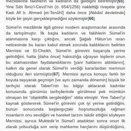
meclislerine fakihlerin ve kadıların da geldiğini belirtmiştir[
65
].
Yine Sıbt İbnü’l-Cevzî’nin (ö. 654/1256) naklettiği rivayete göre
Kadı Alî b. Ahmed [et-Tenûhî] daha önce [Abbâsî devletinde]
böyle bir şeyin gerçekleşmediğini söylemiştir[
66
].
Sümel’in mezâlimle ilgili görevi modern araştırmacılar arasında
da tartışılmıştır. İlk başta kadıların ve fakihlerin Sümel’in
atanmasına karşı çıktığını, ancak Şağab Hâtun’un ısrarı
neticesinde bu kararı kabul etmek zorunda kaldıklarını belirten
Mernissi ve El-Cheikh, Sümel’in görevini başarıyla yerine
getirdiğini, hatta [daha önce] haksızlığa uğrayan kişilerin onun
bu atamasından faydalandıklarını [yani haklarını aldıklarını],
halkın da genel olarak Sümel’in verdiği kararlardan memnun
olduğunu ileri sürmüştür[
67
]. Mernissi ayrıca konuyu farklı bir
boyuta taşıyarak geçmişin [ve aynı zamanda dönemin] büyük bir
tarihçisi olarak Taberî’nin bu bilgiyi aktararak kadınlar
konusunda günümüz tarihçilerinde görülmesi pek mümkün
olmayan bir “objektiflik sergilediğini” iddia etmiştir. Yine Taberî’yi
kaynak göstererek Sümel’in görevini çok iyi yerine getirdiğini,
bunun sonucunda başlangıçtaki hoşnutsuzluğa rağmen
insanların onu sevdiğini ve hareket tarzını takdir ettiğini söyleyen
Mernissi, ayrıca Muktedir’in Sümel’i atadıktan sonra onun ilk
olarak yolsuzluğa son verip mahkeme harçlarını düşürdüğünü,