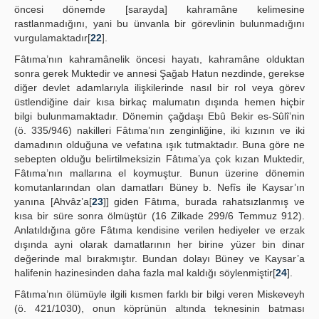
öncesi dönemde [sarayda] kahramâne kelimesine
rastlanmadığını, yani bu ünvanla bir görevlinin bulunmadığını
vurgulamaktadır[
22
].
Fâtıma’nın kahramânelik öncesi hayatı, kahramâne olduktan
sonra gerek Muktedir ve annesi Şağab Hatun nezdinde, gerekse
diğer devlet adamlarıyla ilişkilerinde nasıl bir rol veya görev
üstlendiğine dair kısa birkaç malumatın dışında hemen hiçbir
bilgi bulunmamaktadır. Dönemin çağdaşı Ebû Bekir es-Sûlî’nin
(ö. 335/946) nakilleri Fâtıma’nın zenginliğine, iki kızının ve iki
damadının olduğuna ve vefatına ışık tutmaktadır. Buna göre ne
sebepten olduğu belirtilmeksizin Fâtıma’ya çok kızan Muktedir,
Fâtıma’nın mallarına el koymuştur. Bunun üzerine dönemin
komutanlarından olan damatları Büney b. Nefîs ile Kaysar’ın
yanına [Ahvâz’a[
23
]] giden Fâtıma, burada rahatsızlanmış ve
kısa bir süre sonra ölmüştür (16 Zilkade 299/6 Temmuz 912).
Anlatıldığına göre Fâtıma kendisine verilen hediyeler ve erzak
dışında ayni olarak damatlarının her birine yüzer bin dinar
değerinde mal bırakmıştır. Bundan dolayı Büney ve Kaysar’a
halifenin hazinesinden daha fazla mal kaldığı söylenmiştir[
24
].
Fâtıma’nın ölümüyle ilgili kısmen farklı bir bilgi veren Miskeveyh
(ö. 421/1030), onun köprünün altında teknesinin batması