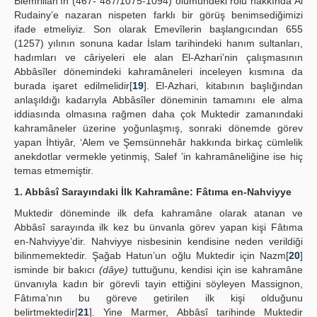
Biemrillâh’ın (467- 487/1075-1094) ölümündeki rolü hakkında Al
Rudainy’e nazaran nispeten farklı bir görüş benimsediğimizi
ifade etmeliyiz. Son olarak Emevîlerin başlangıcından 655
(1257) yılının sonuna kadar İslam tarihindeki hanım sultanları,
hadımları ve câriyeleri ele alan El-Azhari’nin çalışmasının
Abbâsîler dönemindeki kahramâneleri inceleyen kısmına da
burada işaret edilmelidir[
19
]. El-Azhari, kitabının başlığından
anlaşıldığı kadarıyla Abbâsîler döneminin tamamını ele alma
iddiasında olmasına rağmen daha çok Muktedir zamanındaki
kahramâneler üzerine yoğunlaşmış, sonraki dönemde görev
yapan İhtiyâr, ‘Alem ve Şemsünnehâr hakkında birkaç cümlelik
anekdotlar vermekle yetinmiş, Salef ’in kahramâneliğine ise hiç
temas etmemiştir.
1. Abbâsî Sarayındaki İlk Kahramâne: Fâtıma en-Nahviyye
Muktedir döneminde ilk defa kahramâne olarak atanan ve
Abbâsî sarayında ilk kez bu ünvanla görev yapan kişi Fâtıma
en-Nahviyye’dir. Nahviyye nisbesinin kendisine neden verildiği
bilinmemektedir. Şağab Hatun’un oğlu Muktedir için Nazm[
20
]
isminde bir bakıcı
(dâye)
tuttuğunu, kendisi için ise kahramâne
ünvanıyla kadın bir görevli tayin ettiğini söyleyen Massignon,
Fâtıma’nın bu göreve getirilen ilk kişi olduğunu
belirtmektedir[
21
]. Yine Marmer, Abbâsî tarihinde Muktedir