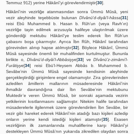
Temmuz 912) yerine Hâkânî’yi görevlendirmiştir[
30
].
Hâkânî’nin vezirliğe atanmasından sonra Ümmü Mûsâ, yeni
vezir aleyhinde teşebbüste bulunan
Dîvânü’d-diyâi’l-hâssa
[
31
]
reisi Ebû Muhammed b. Hasan b. Rûh’un (veya Ravh’ın)
vezirliğe tayin edilmek arzusuyla halifeye ulaştırılmak üzere
gönderdiği mektubu Hâkânî’ye teslim ederek İbn Rûh’un
çabasını boşa çıkarmıştır. Ayrıca İbn Rûh, Hâkânî tarafından
görevinden alınıp hapse atılmıştır[
32
]. Böylece Hâkânî, Ümmü
Mûsâ sayesinde önemli bir muhalifinden kurtulmuştur. Bununla
birlikte o,
Dîvânü’d-diyâi’l-Abbâsiyye
[
33
] ve
Dîvânü’z-zimâmi’l-
Furâtiyye
[
34
] reisi Ebü’l-Heysem Abbâs b. Muhammed b.
Sevâbe’nin Ümmü Mûsâ sayesinde kendisinin aleyhinde
gerçekleştirdiği girişimlere engel olamamıştır. Zira görevlerinden
azledilen âmillerin mallarının müsaderesinde Hâkânî’nin
ihmalkâr davrandığına dair İbn Sevâbe’nin mektubunu
Muktedir’e veren Ümmü Mûsâ, bir sonraki aşamada vezirin
yetkilerinin kısıtlanmasını sağlamıştır. Nitekim halife tarafından
müsaderelerle ilgilenmek üzere görevlendirilen İbn Sevâbe, bir
vezir gibi hareket ederek Hâkânî’nin atadığı bazı kişileri azledip
onların yerine kendi istediği kişileri atamıştır[
35
]. Esasen
vezirliğinin ilk zamanlarında muhaliflerine karşı Hâkânî’yi
destekleyen Ümmü Mûsâ’nın yukarıda zikredilen olaydan sonra