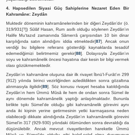
4. Hapsedilen Siyasi Güç Sahiplerine Nezaret Eden Bir
Kahramâne: Zeydân
Muktedir döneminin kahramânelerinden bir diğeri Zeydân’dır (ö.
319/931[?]) Sûlâf Hasan, Rum asıllı olduğu söylenen Zeydân’ın
Halife Mu‘tazıd zamanında Sâmerrâ çarşısından 10 bin dinar
karşılığında satın alındığını iddia etmektedir[
87
]. Ancak onun
verdiği bu bilgilere referans gösterdiği kaynaklarda tesadüf
edemediğimizi belirtmemiz gerekir[
88
]. Dolayısıyla Zeydân’ın
soyu ve kahramânelik öncesi hayatına dair kesin bir bilgi vermek
olası gözükmemektedir.
Zeydân’ın kahramâne oluşuna dair ilk rivayet İbnü’l-Furât’ın 299
(912) yılında birinci vezirliğinden azledildikten sonra gözaltına
alınmasıyla ilgilidir[
89
]. Söz konusu rivayet hesaba katıldığında
Zeydân’ın hem Ümmü Mûsâ ile hem de ondan sonra Sümel ile
aynı dönemde kahramânelik yaptığı anlaşılmaktadır. Bununla
birlikte tıpkı Sümel’de olduğu gibi kahramânelik görevini aynı
anda iki kişinin yerine getirmesinin yetki karmaşasına neden
olabileceği dikkate alındığında Zeydân’ın kahramânelik görevini
Sümel’in 317 (929-930) yılındaki ölümünden sonra devraldığı da
düşünülebilir. Ancak mevcut rivayetlerden hareketle Ümmü
Mûsâ ve Sümel’de olduğu gibi halef-selef olma durumunun