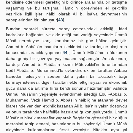
kendisine ödenmesi gerektiğini bildirince aralarında bir tartışma
yaşanmış ve bu tartışma Hâmid’in görevinden el çektirilip
vezirlikle ilgili işleri nâibi olarak Ali b. Îsâ’ya devretmesinin
sebeplerinden biri olmuştur[
43
].
Bundan sonraki süreçte saray çevresindeki etkinliği, idari
kadrolarla bağlantısı ve elde ettiği mal varlığı sayesinde Ümmü
Mûsâ neredeyse karşı konulamaz bir güç hâline gelmiştir.
Ahmed b. Abbâs’ın insanların isteklerini kız kardeşine ulaştırma
konusunda aracılık yapması[
44
], Ümmü Mûsâ’nın nüfuzunun
daha geniş bir çevreye yayılmasını sağlamıştır. Ancak onun,
kardeşi Ahmed b. Abbâs’ın kızını Mütevekkil’in torunlarından
Ebü’l-Abbâs b. Muhammed’le evlendirerek bir taraftan Abbâsî
hanedan ailesiyle nispeten daha yakın bir akrabalık bağı
kurmayı istemesi, diğer taraftan elde ettiği siyasi ve ekonomik
gücü daha da artırma hırsı kendi sonunu hazırlamıştır. Aslında
Ümmü Mûsâ’nın yeğeniyle evlendirmek istediği Ebü’l-Abbâs b.
Muhammed, Vezir Hâmid b. Abbâs’ın nâibliğine atanarak devlet
idaresinde yeniden etkinlik kazanan Ali b. Îsâ’nın yakın dostuydu
ve onun tarafından halifeliğe hazırlandığı konuşuluyordu. Ümmü
Mûsâ’nın büyük masraflar yaparak Bağdat’ta gösterişli bir düğün
merasimi tertip etmesi, hasımlarının bu söylentiyi Ümmü Mûsâ
aleyhinde kullanmalarına fırsat vermiştir. Nitekim aynı yıl