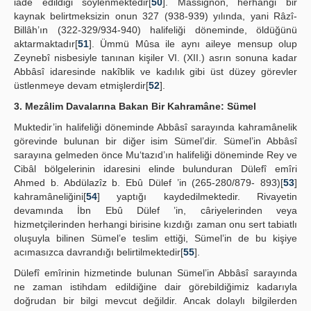
iade edildiği söylenmektedir[
50
]. Massignon, herhangi bir
kaynak belirtmeksizin onun 327 (938-939) yılında, yani Râzî-
Billâh’ın (322-329/934-940) halifeliği döneminde, öldüğünü
aktarmaktadır[
51
]. Ümmü Mûsa ile aynı aileye mensup olup
Zeynebî nisbesiyle tanınan kişiler VI. (XII.) asrın sonuna kadar
Abbâsî idaresinde nakîblik ve kadılık gibi üst düzey görevler
üstlenmeye devam etmişlerdir[
52
].
3. Mezâlim Davalarına Bakan Bir Kahramâne: Sümel
Muktedir’in halifeliği döneminde Abbâsî sarayında kahramânelik
görevinde bulunan bir diğer isim Sümel’dir. Sümel’in Abbâsî
sarayına gelmeden önce Mu‘tazıd’ın halifeliği döneminde Rey ve
Cibâl bölgelerinin idaresini elinde bulunduran Dülefî emîri
Ahmed b. Abdülazîz b. Ebû Dülef ’in (265-280/879- 893)[
53
]
kahramâneliğini[
54
] yaptığı kaydedilmektedir. Rivayetin
devamında İbn Ebû Dülef ’in, câriyelerinden veya
hizmetçilerinden herhangi birisine kızdığı zaman onu sert tabiatlı
oluşuyla bilinen Sümel’e teslim ettiği, Sümel’in de bu kişiye
acımasızca davrandığı belirtilmektedir[
55
].
Dülefî emîrinin hizmetinde bulunan Sümel’in Abbâsî sarayında
ne zaman istihdam edildiğine dair görebildiğimiz kadarıyla
doğrudan bir bilgi mevcut değildir. Ancak dolaylı bilgilerden