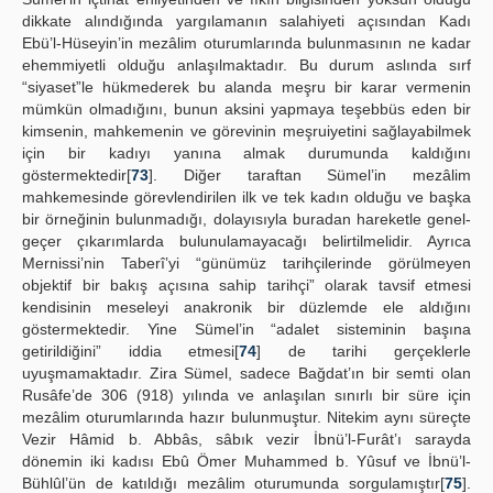
dikkate alındığında yargılamanın salahiyeti açısından Kadı
Ebü’l-Hüseyin’in mezâlim oturumlarında bulunmasının ne kadar
ehemmiyetli olduğu anlaşılmaktadır. Bu durum aslında sırf
“siyaset”le hükmederek bu alanda meşru bir karar vermenin
mümkün olmadığını, bunun aksini yapmaya teşebbüs eden bir
kimsenin, mahkemenin ve görevinin meşruiyetini sağlayabilmek
için bir kadıyı yanına almak durumunda kaldığını
göstermektedir[
73
]. Diğer taraftan Sümel’in mezâlim
mahkemesinde görevlendirilen ilk ve tek kadın olduğu ve başka
bir örneğinin bulunmadığı, dolayısıyla buradan hareketle genel-
geçer çıkarımlarda bulunulamayacağı belirtilmelidir. Ayrıca
Mernissi’nin Taberî’yi “günümüz tarihçilerinde görülmeyen
objektif bir bakış açısına sahip tarihçi” olarak tavsif etmesi
kendisinin meseleyi anakronik bir düzlemde ele aldığını
göstermektedir. Yine Sümel’in “adalet sisteminin başına
getirildiğini” iddia etmesi[
74
] de tarihi gerçeklerle
uyuşmamaktadır. Zira Sümel, sadece Bağdat’ın bir semti olan
Rusâfe’de 306 (918) yılında ve anlaşılan sınırlı bir süre için
mezâlim oturumlarında hazır bulunmuştur. Nitekim aynı süreçte
Vezir Hâmid b. Abbâs, sâbık vezir İbnü’l-Furât’ı sarayda
dönemin iki kadısı Ebû Ömer Muhammed b. Yûsuf ve İbnü’l-
Bühlûl’ün de katıldığı mezâlim oturumunda sorgulamıştır[
75
].