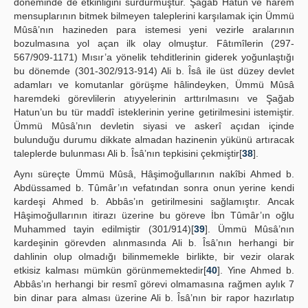
döneminde de etkinliğini sürdürmüştür. Şağab Hatun ve harem
mensuplarının bitmek bilmeyen taleplerini karşılamak için Ümmü
Mûsâ’nın hazineden para istemesi yeni vezirle aralarının
bozulmasına yol açan ilk olay olmuştur. Fâtımîlerin (297-
567/909-1171) Mısır’a yönelik tehditlerinin giderek yoğunlaştığı
bu dönemde (301-302/913-914) Ali b. Îsâ ile üst düzey devlet
adamları ve komutanlar görüşme hâlindeyken, Ümmü Mûsâ
haremdeki görevlilerin atıyyelerinin arttırılmasını ve Şağab
Hatun’un bu tür maddî isteklerinin yerine getirilmesini istemiştir.
Ümmü Mûsâ’nın devletin siyasi ve askerî açıdan içinde
bulunduğu durumu dikkate almadan hazinenin yükünü artıracak
taleplerde bulunması Ali b. Îsâʼnın tepkisini çekmiştir[
38
].
Aynı süreçte Ümmü Mûsâ, Hâşimoğullarının nakîbi Ahmed b.
Abdüssamed b. Tûmâr’ın vefatından sonra onun yerine kendi
kardeşi Ahmed b. Abbâs’ın getirilmesini sağlamıştır. Ancak
Hâşimoğullarının itirazı üzerine bu göreve İbn Tûmâr’ın oğlu
Muhammed tayin edilmiştir (301/914)[
39
]. Ümmü Mûsâ’nın
kardeşinin görevden alınmasında Ali b. Îsâ’nın herhangi bir
dahlinin olup olmadığı bilinmemekle birlikte, bir vezir olarak
etkisiz kalması mümkün görünmemektedir[
40
]. Yine Ahmed b.
Abbâs’ın herhangi bir resmî görevi olmamasına rağmen aylık 7
bin dinar para alması üzerine Ali b. Îsâ’nın bir rapor hazırlatıp