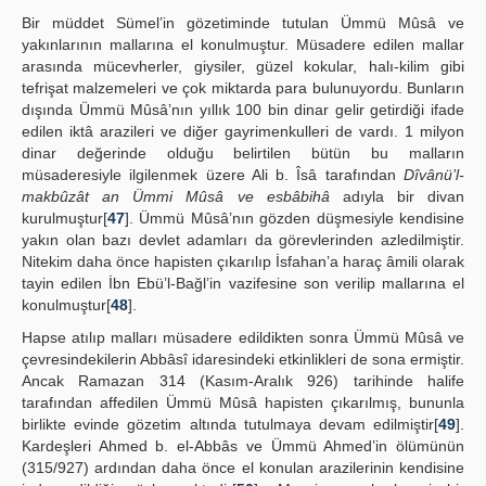
Bir müddet Sümel’in gözetiminde tutulan Ümmü Mûsâ ve
yakınlarının mallarına el konulmuştur. Müsadere edilen mallar
arasında mücevherler, giysiler, güzel kokular, halı-kilim gibi
tefrişat malzemeleri ve çok miktarda para bulunuyordu. Bunların
dışında Ümmü Mûsâ’nın yıllık 100 bin dinar gelir getirdiği ifade
edilen iktâ arazileri ve diğer gayrimenkulleri de vardı. 1 milyon
dinar değerinde olduğu belirtilen bütün bu malların
müsaderesiyle ilgilenmek üzere Ali b. Îsâ tarafından
Dîvânü’l-
makbûzât an Ümmi Mûsâ ve esbâbihâ
adıyla bir divan
kurulmuştur[
47
]. Ümmü Mûsâ’nın gözden düşmesiyle kendisine
yakın olan bazı devlet adamları da görevlerinden azledilmiştir.
Nitekim daha önce hapisten çıkarılıp İsfahan’a haraç âmili olarak
tayin edilen İbn Ebü’l-Bağl’in vazifesine son verilip mallarına el
konulmuştur[
48
].
Hapse atılıp malları müsadere edildikten sonra Ümmü Mûsâ ve
çevresindekilerin Abbâsî idaresindeki etkinlikleri de sona ermiştir.
Ancak Ramazan 314 (Kasım-Aralık 926) tarihinde halife
tarafından affedilen Ümmü Mûsâ hapisten çıkarılmış, bununla
birlikte evinde gözetim altında tutulmaya devam edilmiştir[
49
].
Kardeşleri Ahmed b. el-Abbâs ve Ümmü Ahmed’in ölümünün
(315/927) ardından daha önce el konulan arazilerinin kendisine