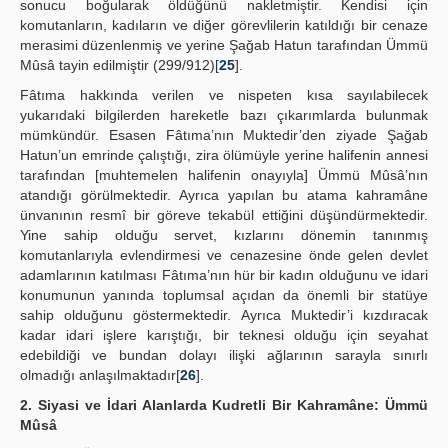
sonucu boğularak öldüğünü nakletmiştir. Kendisi için
komutanların, kadıların ve diğer görevlilerin katıldığı bir cenaze
merasimi düzenlenmiş ve yerine Şağab Hatun tarafından Ümmü
Mûsâ tayin edilmiştir (299/912)[
25
].
Fâtıma hakkında verilen ve nispeten kısa sayılabilecek
yukarıdaki bilgilerden hareketle bazı çıkarımlarda bulunmak
mümkündür. Esasen Fâtıma’nın Muktedir’den ziyade Şağab
Hatun’un emrinde çalıştığı, zira ölümüyle yerine halifenin annesi
tarafından [muhtemelen halifenin onayıyla] Ümmü Mûsâ’nın
atandığı görülmektedir. Ayrıca yapılan bu atama kahramâne
ünvanının resmî bir göreve tekabül ettiğini düşündürmektedir.
Yine sahip olduğu servet, kızlarını dönemin tanınmış
komutanlarıyla evlendirmesi ve cenazesine önde gelen devlet
adamlarının katılması Fâtıma’nın hür bir kadın olduğunu ve idari
konumunun yanında toplumsal açıdan da önemli bir statüye
sahip olduğunu göstermektedir. Ayrıca Muktedir’i kızdıracak
kadar idari işlere karıştığı, bir teknesi olduğu için seyahat
edebildiği ve bundan dolayı ilişki ağlarının sarayla sınırlı
olmadığı anlaşılmaktadır[
26
].
2. Siyasi ve İdari Alanlarda Kudretli Bir Kahramâne: Ümmü
Mûsâ