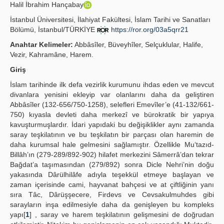
Halil İbrahim Hançabay
Yayın Politikaları
İstanbul Üniversitesi, İlahiyat Fakültesi, İslam Tarihi ve Sanatları
Bölümü, İstanbul/TÜRKİYE
https://ror.org/03a5qrr21
Kılavuzlar
Anahtar Kelimeler:
Abbâsîler, Büveyhîler, Selçuklular, Halife,
İletişim
Vezir, Kahramâne, Harem.
Giriş
İslam tarihinde ilk defa vezirlik kurumunu ihdas eden ve mevcut
divanlara yenisini ekleyip var olanlarını daha da geliştiren
Abbâsîler (132-656/750-1258), selefleri Emevîler’e (41-132/661-
750) kıyasla devleti daha merkezî ve bürokratik bir yapıya
kavuşturmuşlardır. İdari yapıdaki bu değişiklikler aynı zamanda
saray teşkilatının ve bu teşkilatın bir parçası olan haremin de
daha kurumsal hale gelmesini sağlamıştır. Özellikle Mu‘tazıd-
Billâh’ın (279-289/892-902) hilafet merkezini Sâmerrâ’dan tekrar
Bağdat’a taşımasından (279/892) sonra Dicle Nehri’nin doğu
yakasında Dârülhilâfe adıyla teşekkül etmeye başlayan ve
zaman içerisinde cami, hayvanat bahçesi ve at çiftliğinin yanı
sıra Tâc, Dârüşşecere, Firdevs ve Cevsakulmuhdes gibi
sarayların inşa edilmesiyle daha da genişleyen bu kompleks
yapı[
1
] , saray ve harem teşkilatının gelişmesini de doğrudan