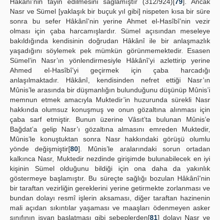
Hâkânî’nin tayin edilmesini sağlamıştır (312/924)[
79
]. Ancak
Nasr ve Sümel [yaklaşık bir buçuk yıl gibi] nispeten kısa bir süre
sonra bu sefer Hâkânî’nin yerine Ahmet el-Hasîbî’nin vezir
olması için çaba harcamışlardır. Sümel açısından meseleye
bakıldığında kendisinin doğrudan Hâkânî ile bir anlaşmazlık
yaşadığını söylemek pek mümkün görünmemektedir. Esasen
Sümel’in Nasr’ın yönlendirmesiyle Hâkânî’yi azlettirip yerine
Ahmed el-Hasîbî’yi geçirmek için çaba harcadığı
anlaşılmaktadır. Hâkânî, kendisinden nefret ettiği Nasr’ın
Mûnis’le arasında bir düşmanlığın bulunduğunu düşünüp Mûnis’i
memnun etmek amacıyla Muktedir’in huzurunda sürekli Nasr
hakkında olumsuz konuşmuş ve onun gözaltına alınması için
çaba sarf etmiştir. Bunun üzerine Vâsıt’ta bulunan Mûnis’e
Bağdat’a gelip Nasr’ı gözaltına almasını emreden Muktedir,
Mûnis’le konuştuktan sonra Nasr hakkındaki görüşü olumlu
yönde değişmiştir[
80
]. Mûnis’le aralarındaki sorun ortadan
kalkınca Nasr, Muktedir nezdinde girişimde bulunabilecek en iyi
kişinin Sümel olduğunu bildiği için ona daha da yakınlık
göstermeye başlamıştır. Bu süreçte sağlığı bozulan Hâkânî’nin
bir taraftan vezirliğin gereklerini yerine getirmekte zorlanması ve
bundan dolayı resmî işlerin aksaması, diğer taraftan hazinenin
mali açıdan sıkıntılar yaşaması ve maaşları ödenmeyen asker
sınıfının isyan başlatması gibi sebeplerden[
81
] dolayı Nasr ve