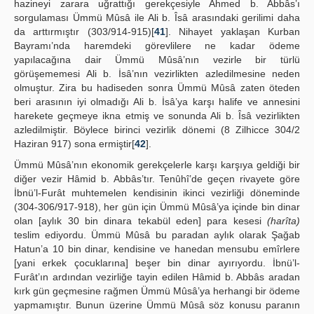
hazineyi zarara uğrattığı gerekçesiyle Ahmed b. Abbâs’ı
sorgulaması Ümmü Mûsâ ile Ali b. Îsâ arasındaki gerilimi daha
da arttırmıştır (303/914-915)[
41
]. Nihayet yaklaşan Kurban
Bayramı’nda haremdeki görevlilere ne kadar ödeme
yapılacağına dair Ümmü Mûsâ’nın vezirle bir türlü
görüşememesi Ali b. İsâ’nın vezirlikten azledilmesine neden
olmuştur. Zira bu hadiseden sonra Ümmü Mûsâ zaten öteden
beri arasının iyi olmadığı Ali b. İsâ’ya karşı halife ve annesini
harekete geçmeye ikna etmiş ve sonunda Ali b. Îsâ vezirlikten
azledilmiştir. Böylece birinci vezirlik dönemi (8 Zilhicce 304/2
Haziran 917) sona ermiştir[
42
].
Ümmü Mûsâ’nın ekonomik gerekçelerle karşı karşıya geldiği bir
diğer vezir Hâmid b. Abbâs’tır. Tenûhî’de geçen rivayete göre
İbnü’l-Furât muhtemelen kendisinin ikinci vezirliği döneminde
(304-306/917-918), her gün için Ümmü Mûsâ’ya içinde bin dinar
olan [aylık 30 bin dinara tekabül eden] para kesesi
(harîta)
teslim ediyordu. Ümmü Mûsâ bu paradan aylık olarak Şağab
Hatun’a 10 bin dinar, kendisine ve hanedan mensubu emîrlere
[yani erkek çocuklarına] beşer bin dinar ayırıyordu. İbnü’l-
Furât’ın ardından vezirliğe tayin edilen Hâmid b. Abbâs aradan
kırk gün geçmesine rağmen Ümmü Mûsâ’ya herhangi bir ödeme
yapmamıştır. Bunun üzerine Ümmü Mûsâ söz konusu paranın