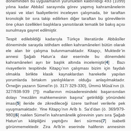
döneminden bu uygulamanın yürürlükten kaldırıldığı 493 (1099)
yılına kadar Abbâsî sarayında görev yapmış kahramânelerin
siyasi ve idari faaliyetlerini inceleyen çalışmada, bir taraftan
kronolojik bir sıra takip edilirken diğer taraftan bu görevlilerin
öne çıkan özellikleri başlıklara yansıtılarak tematik bir bakış açısı
sunulmaya gayret edilmiştir.
Tespit edilebildiği kadarıyla Türkçe literatürde Abbâsîler
döneminde sarayda istihdam edilen kahramâneleri bütün olarak
ele alan bir çalışma bulunmamaktadır. Kitapçı, Muktedir’in
annesi Şağab Hatun’a dair eserinde bu dönemdeki
kahramâneleri ayrı bir başlık altında incelemiştir[
4
] . Bazı
rivayetlerin tespitinde Kitapçı’nın çalışması bizim için faydalı
olmakla birlikte klasik kaynaklardan hareketle yapılan
yorumlarda birtakım yanlışlıkların olduğu anlaşılmaktadır.
Örneğin yazarın Sümel’in (ö. 317/ 329-330), Ümmü Mûsâ’nın (ö.
327/938-939 [?]) mallarının müsaderesindeki başarısından
dolayı “mezâlim mahkemesinin başına” getirildiği yönündeki
iması[
5
] ileride de zikredileceği üzere tarihsel verilerle pek
uyuşmamaktadır. Yine Kitapçı’nın Arîb b. Sa‘d’dan (ö. 369/979-
980)[
6
] naklen Sümel’in kahramânelik görevinin yanı sıra Şağab
Hatun’un kâtipliğini yaptığını ileri sürmesi[
7
] isabetli
görünmemektedir. Zira Arîb’in eserinde halifenin annesinin