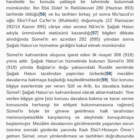
hareketle bu konuda yaklaşık bir tahminde bulunmak
mümkündür. İbn Ebû Dülef ’in Rebîülevvel 280 (Haziran 893)
tarihinde öldüğü[
56
] ve bu tarihten birkaç yıl sonra Mu‘tazıd’ın
oğlu Ebü’l-Fazl Ca‘fer’in (Muktedir) doğumuyla (22 Ramazan
282/14 Kasım 895) câriye olan annesi Nâ‘im’in Şağab Hatun
adıyla ümmüveled statüsünü kazandığı[
57
] bilgileri dikkate
alındığında Sümel’in en azından 282 (895) yılından sonra
Şağab Hatun’un hizmetine girdiğini kabul etmek mümkündür.
Sümel’in kahramâne oluşuna işaret eden ilk rivayet 306 (918)
yılına aittir. Şağab Hatun’un hizmetinde bulunan Sümel’in 306
(918) yılında Bağdat’ın doğu yakasındaki Rusâfe semtinde
Şağab Hatun tarafından yaptırılan
türbe
de[
58
] mezâlim
davalarına bakmaya başladığı kaydedilmektedir[
59
]. Söz konusu
bilgiye eserlerinde yer veren Sûlî ve Arîb, bu davalara bakan
Sümel’i Şağab Hatun’un kahramânesi olarak aktarmaktadır. Yine
verilen bilgiye göre [söz konusu davalara bakma ve karar verme
konusunda herhangi bir ehliyeti bulunmamasına rağmen]
Sümel’in böyle bir göreve getirilmesi halk tarafından
memnuniyetsizlikle karşılanmış ve aleyhinde konuşulmaya
başlanmıştır. Mezâlim davalarının görülmesinde yaşanılan sorun
üzerine sonraki günlerde yanında Kadı Ebü’l-Hüseyin Ömer’i
getiren Sümel, onun yönlendirmesi ve tashihleri doğrultusunda