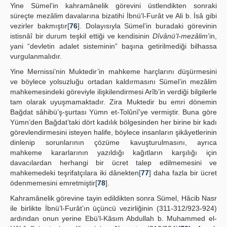
Yine Sümel’in kahramânelik görevini üstlendikten sonraki
süreçte mezâlim davalarına bizatihi İbnü’l-Furât ve Ali b. İsâ gibi
vezirler bakmıştır[
76
]. Dolayısıyla Sümel’in buradaki görevinin
istisnâî bir durum teşkil ettiği ve kendisinin
Dîvânü’l-mezâlim
’in,
yani “devletin adalet sisteminin” başına getirilmediği bilhassa
vurgulanmalıdır.
Yine Mernissi’nin Muktedir’in mahkeme harçlarını düşürmesini
ve böylece yolsuzluğu ortadan kaldırmasını Sümel’in mezâlim
mahkemesindeki göreviyle ilişkilendirmesi Arîb’in verdiği bilgilerle
tam olarak uyuşmamaktadır. Zira Muktedir bu emri dönemin
Bağdat sâhibü’ş-şurtası Yümn et-Tolûnî’ye vermiştir. Buna göre
Yümn’den Bağdat’taki dört kadılık bölgesinden her birine bir kadı
görevlendirmesini isteyen halife, böylece insanların şikâyetlerinin
dinlenip sorunlarının çözüme kavuşturulmasını, ayrıca
mahkeme kararlarının yazıldığı kağıtların karşılığı için
davacılardan herhangi bir ücret talep edilmemesini ve
mahkemedeki teşrifatçılara iki dânekten[
77
] daha fazla bir ücret
ödenmemesini emretmiştir[
78
].
Kahramânelik görevine tayin edildikten sonra Sümel, Hâcib Nasr
ile birlikte İbnü’l-Furât’ın üçüncü vezirliğinin (311-312/923-924)
ardından onun yerine Ebü’l-Kâsım Abdullah b. Muhammed el-