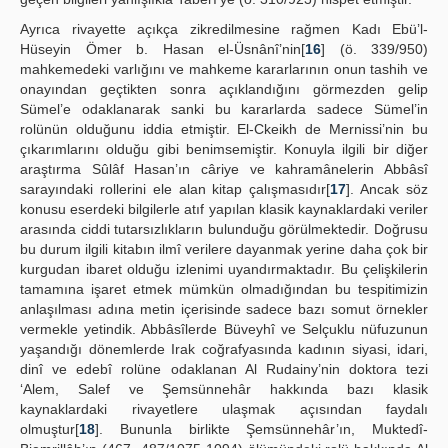
Ayrıca rivayette açıkça zikredilmesine rağmen Kadı Ebü’l-
Hüseyin Ömer b. Hasan el-Üsnânî’nin[
16
] (ö. 339/950)
mahkemedeki varlığını ve mahkeme kararlarının onun tashih ve
onayından geçtikten sonra açıklandığını görmezden gelip
Sümel’e odaklanarak sanki bu kararlarda sadece Sümel’in
rolünün olduğunu iddia etmiştir. El-Ckeikh de Mernissi’nin bu
çıkarımlarını olduğu gibi benimsemiştir. Konuyla ilgili bir diğer
araştırma Sûlâf Hasan’ın câriye ve kahramânelerin Abbâsî
sarayındaki rollerini ele alan kitap çalışmasıdır[
17
]. Ancak söz
konusu eserdeki bilgilerle atıf yapılan klasik kaynaklardaki veriler
arasında ciddi tutarsızlıkların bulunduğu görülmektedir. Doğrusu
bu durum ilgili kitabın ilmî verilere dayanmak yerine daha çok bir
kurgudan ibaret olduğu izlenimi uyandırmaktadır. Bu çelişkilerin
tamamına işaret etmek mümkün olmadığından bu tespitimizin
anlaşılması adına metin içerisinde sadece bazı somut örnekler
vermekle yetindik. Abbâsîlerde Büveyhî ve Selçuklu nüfuzunun
yaşandığı dönemlerde Irak coğrafyasında kadının siyasi, idari,
dinî ve edebî rolüne odaklanan Al Rudainy’nin doktora tezi
‘Alem, Salef ve Şemsünnehâr hakkında bazı klasik
kaynaklardaki rivayetlere ulaşmak açısından faydalı
olmuştur[
18
]. Bununla birlikte Şemsünnehâr’ın, Muktedî-