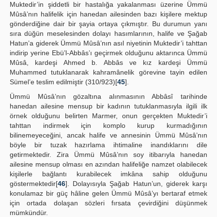
Muktedir’in şiddetli bir hastalığa yakalanması üzerine Ümmü
Mûsâ’nın halifelik için hanedan ailesinden bazı kişilere mektup
gönderdiğine dair bir şayia ortaya çıkmıştır. Bu durumun yanı
sıra düğün meselesinden dolayı hasımlarının, halife ve Şağab
Hatun’a giderek Ümmü Mûsâ’nın asıl niyetinin Muktedir’i tahttan
indirip yerine Ebü’l-Abbâs’ı geçirmek olduğunu aktarınca Ümmü
Mûsâ, kardeşi Ahmed b. Abbâs ve kız kardeşi Ümmü
Muhammed tutuklanarak kahramânelik görevine tayin edilen
Sümel’e teslim edilmiştir (310/923)[
45
].
Ümmü Mûsâ’nın gözaltına alınmasının Abbâsî tarihinde
hanedan ailesine mensup bir kadının tutuklanmasıyla ilgili ilk
örnek olduğunu belirten Marmer, onun gerçekten Muktedir’i
tahttan indirmek için komplo kurup kurmadığının
bilinemeyeceğini, ancak halife ve annesinin Ümmü Mûsâ’nın
böyle bir tuzak hazırlama ihtimaline inandıklarını dile
getirmektedir. Zira Ümmü Mûsâ’nın soy itibarıyla hanedan
ailesine mensup olması en azından halifeliğe namzet olabilecek
kişilerle bağlantı kurabilecek imkâna sahip olduğunu
göstermektedir[
46
]. Dolayısıyla Şağab Hatun’un, giderek karşı
konulamaz bir güç hâline gelen Ümmü Mûsâ’yı bertaraf etmek
için ortada dolaşan sözleri fırsata çevirdiğini düşünmek
mümkündür.