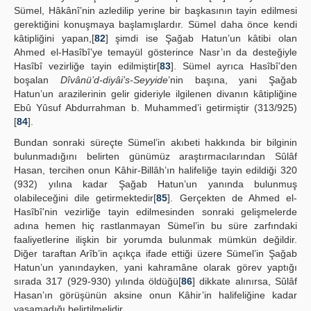
Sümel, Hâkânî’nin azledilip yerine bir başkasının tayin edilmesi
gerektiğini konuşmaya başlamışlardır. Sümel daha önce kendi
kâtipliğini yapan,[
82
] şimdi ise Şağab Hatun’un kâtibi olan
Ahmed el-Hasîbî’ye temayül gösterince Nasr’ın da desteğiyle
Hasîbî vezirliğe tayin edilmiştir[
83
]. Sümel ayrıca Hasîbî’den
boşalan
Dîvânü’d-diyâi’s-Seyyide
’nin başına, yani Şağab
Hatun’un arazilerinin gelir gideriyle ilgilenen divanın kâtipliğine
Ebû Yûsuf Abdurrahman b. Muhammed’i getirmiştir (313/925)
[
84
].
Bundan sonraki süreçte Sümel’in akıbeti hakkında bir bilginin
bulunmadığını belirten günümüz araştırmacılarından Sûlâf
Hasan, tercihen onun Kâhir-Billâh’ın halifeliğe tayin edildiği 320
(932) yılına kadar Şağab Hatun’un yanında bulunmuş
olabileceğini dile getirmektedir[
85
]. Gerçekten de Ahmed el-
Hasîbî’nin vezirliğe tayin edilmesinden sonraki gelişmelerde
adına hemen hiç rastlanmayan Sümel’in bu süre zarfındaki
faaliyetlerine ilişkin bir yorumda bulunmak mümkün değildir.
Diğer taraftan Arîb’in açıkça ifade ettiği üzere Sümel’in Şağab
Hatun’un yanındayken, yani kahramâne olarak görev yaptığı
sırada 317 (929-930) yılında öldüğü[
86
] dikkate alınırsa, Sûlâf
Hasan’ın görüşünün aksine onun Kâhir’in halifeliğine kadar
yaşamadığı belirtilmelidir.