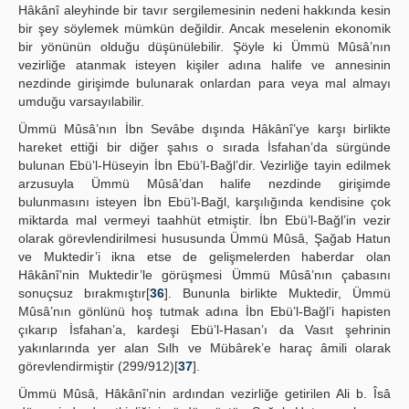
Hâkânî aleyhinde bir tavır sergilemesinin nedeni hakkında kesin
bir şey söylemek mümkün değildir. Ancak meselenin ekonomik
bir yönünün olduğu düşünülebilir. Şöyle ki Ümmü Mûsâ’nın
vezirliğe atanmak isteyen kişiler adına halife ve annesinin
nezdinde girişimde bulunarak onlardan para veya mal almayı
umduğu varsayılabilir.
Ümmü Mûsâ’nın İbn Sevâbe dışında Hâkânî’ye karşı birlikte
hareket ettiği bir diğer şahıs o sırada İsfahan’da sürgünde
bulunan Ebü’l-Hüseyin İbn Ebü’l-Bağl’dir. Vezirliğe tayin edilmek
arzusuyla Ümmü Mûsâ’dan halife nezdinde girişimde
bulunmasını isteyen İbn Ebü’l-Bağl, karşılığında kendisine çok
miktarda mal vermeyi taahhüt etmiştir. İbn Ebü’l-Bağl’in vezir
olarak görevlendirilmesi hususunda Ümmü Mûsâ, Şağab Hatun
ve Muktedir’i ikna etse de gelişmelerden haberdar olan
Hâkânî’nin Muktedir’le görüşmesi Ümmü Mûsâ’nın çabasını
sonuçsuz bırakmıştır[
36
]. Bununla birlikte Muktedir, Ümmü
Mûsâ’nın gönlünü hoş tutmak adına İbn Ebü’l-Bağl’i hapisten
çıkarıp İsfahan’a, kardeşi Ebü’l-Hasan’ı da Vasıt şehrinin
yakınlarında yer alan Sılh ve Mübârek’e haraç âmili olarak
görevlendirmiştir (299/912)[
37
].
Ümmü Mûsâ, Hâkânî’nin ardından vezirliğe getirilen Ali b. Îsâ