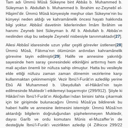
Tam adı Ümmü Mûsâ Sükeyne bint Abbâs b. Muhammed b.
Süleyman b. Abdullah b. Muhammed b. İbrahim ez-Zeynebî el-
Hâşimî’dir. Ümmü Mûsâ künyesiyle meşhur olan Sükeyneʼnin bu
künyeyi neden aldığı ve kahramânelik öncesi hayatı hakkında
bilgi yoktur. Abbâsî davetinin liderlerinden İmâm İbrâhim ve
hanımı Zeyneb bint Süleyman b. Alî b. Abdullah b. Abbâs’ın
neslinden olup bu sebeple Zeynebî nisbesiyle tanınmaktadır[
27
].
Ailesi Abbâsî idaresinde uzun yıllar çeşitli görevler üstlenen[
28
]
Ümmü Mûsâ, Fâtıma’nın ölümünün ardından kahramânelik
görevine tayin edilmiştir[
29
]. Halife ve annesine yakınlığı
sayesinde hem saray çevresindeki etkinliğini arttırmış hem de
mali açıdan önemli bir nüfuza sahip olmuştur. Hatta bu vesileyle
elde ettiği nüfuzu zaman zaman dönemin vezirlerine karşı
kullanmaktan çekinmemiştir. Vezir İbnü’l-Furât’ın azledilip yerine
Ebû Ali Muhammed b. Ubeydullah el-Hâkânî’nin tayin
edilmesinde Muktedir’i etkilemeyi başarmıştır (299/912). Şöyle ki
Hâkânî’nin İbnü’l-Furât’ın Alioğulları’ndan birisini tahta çıkarmak
için bir girişimde bulunacağını Ümmü Mûsâ’ya bildirerek bu
haberi halife ve annesine iletmesini istemiştir. Ümmü Mûsâ’nın
aktardığı bilgilerin doğruluğundan şüphelenmeyen Muktedir,
dayısı Garîb ve ordu komutanı Mûnis el-Muzaffer’in de
desteğiyle İbnü’l-Furât’ı vezirlikten azledip (4 Zilhicce 299/22