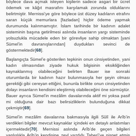
böylece dava açmak isteyen kişilerin sadece asgari bir ücret
ödemek ve kâğıt masrafını karşılamak zorunda olduklarını
belirtmiştir. Mernissi’ye göre böylece üst düzey kadıların etrafını
saran küçük memurlara [fazladan] hiçbir ödeme yapmak
durumunda kalınmamıştır. İslam tarihinde bir kadının adalet
sisteminin başına getirilmesi aslında insanların yargı sisteminde
yolsuzlukla mücadele eden bir görevliye sahip olmaktan [yani
Sümel’in davranışlarından] duydukları sevinci de
göstermektedir[
68
].
Başlangıçta Sümel’e gösterilen tepkinin onun cinsiyetinden, yani
kadın olmasından ziyade hukuk bilgisinin eksikliğinden
kaynaklanmış olabileceğini belirten Bauer ise sonraki
oturumlarda bir kadının hazır bulunmasıyla her şeyin olması
gerektiği gibi cereyan ettiğini, bununla birlikte onun cinsiyetinden
dolayı insanların kendisini eleştirmiş olabileceğini öne sürmüştür.
Bauer ayrıca Sümel’in mezâlim davalarında aktif mi yoksa pasif
mi olduğuna dair bazı belirsizliklerin bulunduğuna dikkat
çekmiştir[
69
].
Sümel’in mezâlim davalarına bakmasıyla ilgili Sûlî ile Arîb’in
verdikleri bilgiler mevcut kaynaklar içindeki en detaylı anlatımları
içermektedir[
70
]. Mernissi aslında Arîb’de geçen bilgileri
yanlışlıkla Arîb’in kendisine zeyl yazdığı Taberî’ye nispet etmiş