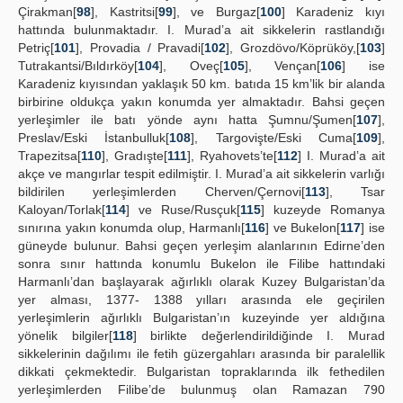
Çirakman[
98
], Kastritsi[
99
], ve Burgaz[
100
] Karadeniz kıyı
hattında bulunmaktadır. I. Murad’a ait sikkelerin rastlandığı
Petriç[
101
], Provadia / Pravadi[
102
], Grozdövo/Köprüköy,[
103
]
Tutrakantsi/Bıldırköy[
104
], Oveç[
105
], Vençan[
106
] ise
Karadeniz kıyısından yaklaşık 50 km. batıda 15 km’lik bir alanda
birbirine oldukça yakın konumda yer almaktadır. Bahsi geçen
yerleşimler ile batı yönde aynı hatta Şumnu/Şumen[
107
],
Preslav/Eski İstanbulluk[
108
], Targovişte/Eski Cuma[
109
],
Trapezitsa[
110
], Gradışte[
111
], Ryahovets’te[
112
] I. Murad’a ait
akçe ve mangırlar tespit edilmiştir. I. Murad’a ait sikkelerin varlığı
bildirilen yerleşimlerden Cherven/Çernovi[
113
], Tsar
Kaloyan/Torlak[
114
] ve Ruse/Rusçuk[
115
] kuzeyde Romanya
sınırına yakın konumda olup, Harmanlı[
116
] ve Bukelon[
117
] ise
güneyde bulunur. Bahsi geçen yerleşim alanlarının Edirne’den
sonra sınır hattında konumlu Bukelon ile Filibe hattındaki
Harmanlı’dan başlayarak ağırlıklı olarak Kuzey Bulgaristan’da
yer alması, 1377- 1388 yılları arasında ele geçirilen
yerleşimlerin ağırlıklı Bulgaristan’ın kuzeyinde yer aldığına
yönelik bilgiler[
118
] birlikte değerlendirildiğinde I. Murad
sikkelerinin dağılımı ile fetih güzergahları arasında bir paralellik
dikkati çekmektedir. Bulgaristan topraklarında ilk fethedilen
yerleşimlerden Filibe’de bulunmuş olan Ramazan 790