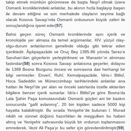
takip etmek mümkün görünmese de başta Neşrî olmak üzere
Osmanlı kroniklerindeki anlatılar, bu akının hızla başlayıp başarı
ile devam ettiğine ve son merhalede olayların seyrine bağlı
olarak Kosova Savaşı’nda Osmanlı ordusunun büyük zaferi ile
sonuçlandığına işaret eder[
57
].
Bahsi geçen süreç Osmanlı kroniklerinde aynı içerik ve
kronolojide yer almasa da temel argümanlar, XIV. yüzyıl olay-
olgu-durum anlatılarının genelinde olduğu gibi tekrar eden
içeriktedir. Âşıkpaşazâde ve Oruç Bey 1385-86 yılında Serez’e
Saruhan’dan göçerlerin yerleştirilmesi ve Manastır’ın alınması
faslından[
58
] sonra Kosova Savaşı anlatısına geçerler, dolayısı
ile 1388 Bosna Bozgunu öncesi ve sonrasına dair herhangi bir
bilgi vermezler. Enverî, Ruhî, Kemalpaşazâde, İdris-i Bitlisî,
Hoca Sadeddin ve Müneccimbaşı tarihlerindeki anlatılar ana
hatları ile Neşrî’de yer alan ve önceki satırlarda özetle aktarılan
bilgilere benzer içerik sunarlar. İdris-i Bitlisî’ye göre Bosna’da
Lala Şahin Paşa komutasındaki Osmanlı güçleri ani bir baskın
sonucunda “gafil avlanmış”, 20 bin kişiden sadece 5000 kişi
hayatta kalabilmiştir. Bu sırada Yenişehir’de bulunan I. Murad
nikâh ve sünnet düğünü hazırlıkları ile meşgulken bu haberi
almış ve Yenişehir sahrasında büyük bir ordunun toplanmasını
emrederek, Vezir Ali Paşa’yı bu sefer için görevlendirilmiştir[
59
].