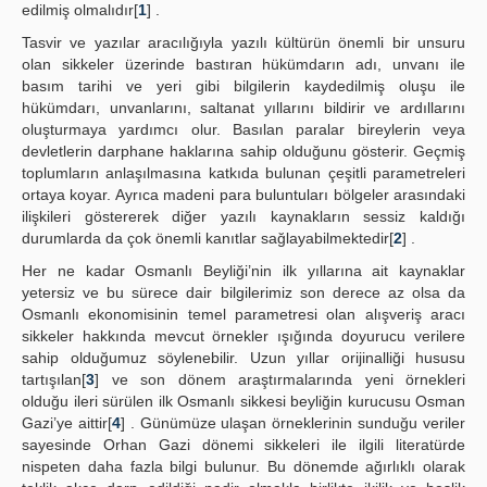
edilmiş olmalıdır[
1
] .
Tasvir ve yazılar aracılığıyla yazılı kültürün önemli bir unsuru
olan sikkeler üzerinde bastıran hükümdarın adı, unvanı ile
basım tarihi ve yeri gibi bilgilerin kaydedilmiş oluşu ile
hükümdarı, unvanlarını, saltanat yıllarını bildirir ve ardıllarını
oluşturmaya yardımcı olur. Basılan paralar bireylerin veya
devletlerin darphane haklarına sahip olduğunu gösterir. Geçmiş
toplumların anlaşılmasına katkıda bulunan çeşitli parametreleri
ortaya koyar. Ayrıca madeni para buluntuları bölgeler arasındaki
ilişkileri göstererek diğer yazılı kaynakların sessiz kaldığı
durumlarda da çok önemli kanıtlar sağlayabilmektedir[
2
] .
Her ne kadar Osmanlı Beyliği’nin ilk yıllarına ait kaynaklar
yetersiz ve bu sürece dair bilgilerimiz son derece az olsa da
Osmanlı ekonomisinin temel parametresi olan alışveriş aracı
sikkeler hakkında mevcut örnekler ışığında doyurucu verilere
sahip olduğumuz söylenebilir. Uzun yıllar orijinalliği hususu
tartışılan[
3
] ve son dönem araştırmalarında yeni örnekleri
olduğu ileri sürülen ilk Osmanlı sikkesi beyliğin kurucusu Osman
Gazi’ye aittir[
4
] . Günümüze ulaşan örneklerinin sunduğu veriler
sayesinde Orhan Gazi dönemi sikkeleri ile ilgili literatürde
nispeten daha fazla bilgi bulunur. Bu dönemde ağırlıklı olarak