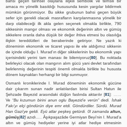
bahsi geçen tarihsel olaylarla ilişkili sembolik ve temsili bir
amaca mı yönelik basıldığı hususunda kesin yargılar bildirmek
mümkün görünmüyor. Bu sikke grubunun bahsi geçen büyük
sefer için gerekli olacak masrafların karşılanmasına yönelik bir
darp olabileceği ilk akla gelen seçenek olmakla birlikte, 790
sikkesinin mangır olması ve ekonomik değerinin altın ve gümüş
sikkelere oranla daha düşük bir değer ihtiva etmesi bu olasılığa
ilişkin tereddütleri de beraberinde getiriyor. Ne yazık ki
döneminin ekonomik ve ticaret yapısı ile ele aldığımız sikkenin
de içinde olduğu I. Murad’ın diğer sikkelerinin bu ekonomik yapı
içerisindeki yerini tam manası ile bilemiyoruz[
80
]. Bu noktada
belirleyici olacak olan mangırın alım gücü yani devlet tarafından
belirlenmiş değerinin tespiti önemli olmakla birlikte bu hususta
dönem kaynakları herhangi bir bilgi sunmuyor.
Osmanlı kroniklerinde I. Murad döneminin ekonomik gücüne
dair çıkarım sunan nadir anlatılardan birisi Sultan Hatun ile
Şehzade Bayezid arasındaki düğün faslında aktarılır [
81
]: ……
Ve
“Bu kızumun birini anun oglu Bayezid’e verün” dedi. İshak
Fakı’yı elçi göndürün diye emr etdi. Göndürdiler. Sürdü. Murad
Han Gazi’ye geldi. Eyü atlar peşkeş getürdi. 0l zamanda
altun,
gümüş
[
82
] azıdı…..
Âşıkpaşazâde Germiyan Beyi’nin I. Murad’a
altın ve gümüş hediyeler yerine iyi atlar hediye etmesinin