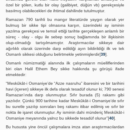
özel bir şölen, kutlu bir olay (galibiyet, düğün vb) gerekçesiyle
basılmış olabilecekleri de ihtimal dahilinde tutulmuştur.
Ramazan 790 tarihli bu mangır literatürde yaygın olarak yer
bulmuş bir sikke tipi olmasına karşın, üzerindeki ay isminin
yazılma gerekçesi ve temsil ettiği tarihte gerçekleşen anlamlı bir
süreç - olay - olgu ile sebep sonuç bağlamında bir ilişkisinin
olup-olmadığı tartışılmamıştır. Araştırmacılar sikkeye dair
ağırlıklı olarak üzerinde darp edildiği ayın bildirildiği ilk ve tek
Osmanlı sikkesi olduğunu belirtmekle yetinmişlerdir[
39
].
Osmanlı nümizmatiği alanında ilk çalışmaların müelliflerinden
biri olan Halil Ethem Bey sikke hakkında şu görüşü ifade
etmektedir:
“Meskûkât-i Osmaniye’de “Azze nasruhu” ibaresini ve bir tarihini
havi (içeren) sikkeye ilk defa olarak tesadüf olunur ki; 790 senesi
Ramazan’ında darp olunmuştur. Sıfır burada (5) rakamı gibi
yazılıdır. Çünkü 900 tarihine kadar Meskûkât-i Osmaniye’de sıfır
bu suretle yazılıp sonraları beş rakamı itibar edilmiş ve sıfır bir
nokta ile işaret olunmuştur. Ay isminin dahi münderiç Meskûkât-i
Osmaniye meyanında yalnız bu sikkede tesadüf olunur”[
40
].
Bu hususta yine öncül çalışmalara imza atan araştırmacılardan