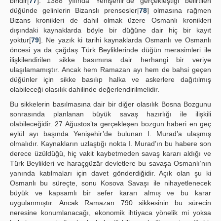
biridir[
77
]. 1388 yılında Yenişehir’de gerçekleştiği belirtilen
düğünde gelinlerin Bizanslı prensesler[
78
] olmasına rağmen
Bizans kronikleri de dahil olmak üzere Osmanlı kronikleri
dışındaki kaynaklarda böyle bir düğüne dair hiç bir kayıt
yoktur[
79
]. Ne yazık ki tarihi kaynaklarda Osmanlı ve Osmanlı
öncesi ya da çağdaş Türk Beyliklerinde düğün merasimleri ile
ilişkilendirilen sikke basımına dair herhangi bir veriye
ulaşılamamıştır. Ancak hem Ramazan ayı hem de bahsi geçen
düğünler için sikke basılıp halka ve askerlere dağıtılmış
olabileceği olasılık dahilinde değerlendirilmelidir.
Bu sikkelerin basılmasına dair bir diğer olasılık Bosna Bozgunu
sonrasında planlanan büyük savaş hazırlığı ile ilişkili
olabileceğidir. 27 Ağustos’ta gerçekleşen bozgun haberi en geç
eylül ayı başında Yenişehir’de bulunan I. Murad’a ulaşmış
olmalıdır. Kaynakların uzlaştığı nokta I. Murad’ın bu habere son
derece üzüldüğü, hiç vakit kaybetmeden savaş kararı aldığı ve
Türk Beylikleri ve haraçgüzâr devletlere bu savaşa Osmanlı’nın
yanında katılmaları için davet gönderdiğidir. Açık olan şu ki
Osmanlı bu süreçte, sonu Kosova Savaşı ile nihayetlenecek
büyük ve kapsamlı bir sefer kararı almış ve bu karar
uygulanmıştır. Ancak Ramazan 790 sikkesinin bu sürecin
neresine konumlanacağı, ekonomik ihtiyaca yönelik mi yoksa