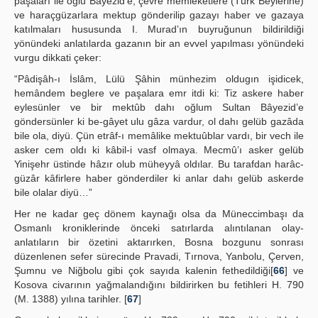
paşaları ile oğlu Bayezid’e, çevre memleketlere (Türk Beylerine)
ve haraçgüzarlara mektup gönderilip gazayı haber ve gazaya
katılmaları hususunda I. Murad’ın buyruğunun bildirildiği
yönündeki anlatılarda gazanın bir an evvel yapılması yönündeki
vurgu dikkati çeker:
“Pâdişâh-ı İslâm, Lülü Şâhin münhezim oldugın işidicek,
hemândem beglere ve paşalara emr itdi ki: Tiz askere haber
eylesünler ve bir mektûb dahı oğlum Sultan Bâyezid’e
göndersünler ki be-gâyet ulu gâza vardur, ol dahı gelüb gazâda
bile ola, diyü. Çün etrâf-ı memâlike mektuûblar vardı, bir vech ile
asker cem oldı ki kâbil-i vasf olmaya. Mecmû’ı asker gelüb
Yinişehr üstinde hâzır olub müheyyâ oldılar. Bu tarafdan harâc-
güzâr kâfirlere haber gönderdiler ki anlar dahı gelüb askerde
bile olalar diyü…”
Her ne kadar geç dönem kaynağı olsa da Müneccimbaşı da
Osmanlı kroniklerinde önceki satırlarda alıntılanan olay-
anlatıların bir özetini aktarırken, Bosna bozgunu sonrası
düzenlenen sefer sürecinde Pravadi, Tırnova, Yanbolu, Çerven,
Şumnu ve Niğbolu gibi çok sayıda kalenin fethedildiği[
66
] ve
Kosova civarının yağmalandığını bildirirken bu fetihleri H. 790
(M. 1388) yılına tarihler. [
67
]