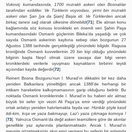
Vukoviç kumandasında, 1700 mızraklı askeri olan Bosnalılar
tarafından ezildiler. Ve Türklerin voyvodası, yirmi bin mızraklı
askeri olan Şan [ya da Şiain] Başia idi. Ve Türklerden ancak
birkaç tanesi sağ olarak ülkesine dönebildi
[
71
]. Ele alınan konu
bağlamında söz konusu kronikteki en önemli veri Şahin Paşa
kumandasındaki Osmanlı güçlerinin Bileka’da yaşadığı ve çok
sayıda Osmanlı askerinin kaybına sebep olan bozgunun 27
Ağustos 1388 tarihinde gerçekleştiği yönündeki bilgidir. Ragusa
kroniğinde Osmanlı kuvvetlerinin 20 bin kişi olduğu yönündeki
bilginin başta Neşrî olmak üzere savaşa dair bilgi veren
kroniklerdeki verilerle uyuşması kaynakların birbirini teyidi
açısından kayda değerdir[
72
].
Reinert Bosna Bozgunu’nun I. Murad’ın dikkatini bir kez daha
yeniden Balkanlara yönelttiğini ancak 1388’de herhangi bir
intikam hareketine kalkışmamasının garip olduğunu belirtir. Bu
noktada Osmanlı kroniklerinde I. Murad’ın bu haberi alır almaz
büyük bir sefer için veziri Ali Paşa’ya emir verdiği yönündeki
ortak anlatıyı yeniden hatırlamakta fayda var:
Hünkâr şöyle kasd
itdi-kim, kışa ve yaza bakmayup, Laz’ı yaza çıkmaga komoya !
[
73
]. Yalnızca Osmanlı’da değil askeri teamüllere göre de akınlar
genellikle yaz aylarında planlanmaktadır. Ancak I. Murad’ın
mevsim gözetmeksizin akın emri vermesi bu seferin bir anlamda