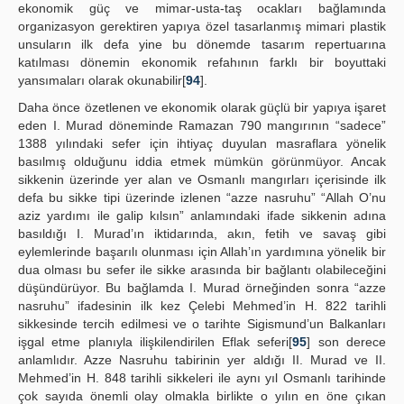
ekonomik güç ve mimar-usta-taş ocakları bağlamında
organizasyon gerektiren yapıya özel tasarlanmış mimari plastik
unsuların ilk defa yine bu dönemde tasarım repertuarına
katılması dönemin ekonomik refahının farklı bir boyuttaki
yansımaları olarak okunabilir[
94
].
Daha önce özetlenen ve ekonomik olarak güçlü bir yapıya işaret
eden I. Murad döneminde Ramazan 790 mangırının “sadece”
1388 yılındaki sefer için ihtiyaç duyulan masraflara yönelik
basılmış olduğunu iddia etmek mümkün görünmüyor. Ancak
sikkenin üzerinde yer alan ve Osmanlı mangırları içerisinde ilk
defa bu sikke tipi üzerinde izlenen “azze nasruhu” “Allah O’nu
aziz yardımı ile galip kılsın” anlamındaki ifade sikkenin adına
basıldığı I. Murad’ın iktidarında, akın, fetih ve savaş gibi
eylemlerinde başarılı olunması için Allah’ın yardımına yönelik bir
dua olması bu sefer ile sikke arasında bir bağlantı olabileceğini
düşündürüyor. Bu bağlamda I. Murad örneğinden sonra “azze
nasruhu” ifadesinin ilk kez Çelebi Mehmed’in H. 822 tarihli
sikkesinde tercih edilmesi ve o tarihte Sigismund’un Balkanları
işgal etme planıyla ilişkilendirilen Eflak seferi[
95
] son derece
anlamlıdır. Azze Nasruhu tabirinin yer aldığı II. Murad ve II.
Mehmed’in H. 848 tarihli sikkeleri ile aynı yıl Osmanlı tarihinde
çok sayıda önemli olay olmakla birlikte o yılın en öne çıkan