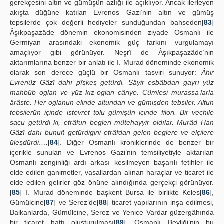
gerekçesini altın ve gümüşün azlığı ile açıklıyor. Ancak ilerleyen
akışta düğüne katılan Evrenos Gazi’nin altın ve gümüş
tepsilerde çok değerli hediyeler sunduğundan bahseden[
83
]
Âşıkpaşazâde dönemin ekonomisinden ziyade Osmanlı ile
Germiyan arasındaki ekonomik güç farkını vurgulamayı
amaçlıyor gibi görünüyor. Neşrî de Âşıkpaşazâde’nin
aktarımlarına benzer bir anlatı ile I. Murad döneminde ekonomik
olarak son derece güçlü bir Osmanlı tasviri sunuyor:
Âhir
Evrenüz Gâzî dahı pîşkeş getürdi. Sâyir esbâbdan gayrı yüz
mahbûb oglan ve yüz kız-oglan câriye. Cümlesi murassa’larla
ârâste. Her oglanun elinde altundan ve gümişden tebsiler. Altun
tebsilerün içinde istevret tolu gümişün içinde filori. Bir veçhile
saçu getürdi ki, etrâfun begleri mütehayyir oldılar. Murâd Han
Gâzî dahı bunuñ getürdigini etrâfdan gelen beglere ve elçilere
üleşdürdi….
[
84
]. Diğer Osmanlı kroniklerinde de benzer bir
içerikle sunulan ve Evrenos Gazi’nin temsiliyetiyle aktarılan
Osmanlı zenginliği ardı arkası kesilmeyen başarılı fetihler ile
elde edilen ganimetler, vasallardan alınan haraçlar ve ticaret ile
elde edilen gelirler göz önüne alındığında gerçekçi görünüyor.
[
85
] I. Murad döneminde başkent Bursa ile birlikte Keles[
86
],
Gümülcine[
87
] ve Serez’de[
88
] ticaret yapılarının inşa edilmesi,
Balkanlarda, Gümülcine, Serez ve Yenice Vardar güzergâhında
bir ticaret hattı oluşturulması[
89
], Osmanlı Beyliği’nin bu