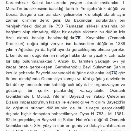
Karacahisar Kalesi kazılarında yaygın olarak rastlanılan I.
Murad’ın bu sikkesinin basıldığı tarih ile Yenişehir’deki düğün ve
Bosna Bozgunu sonrasındaki gelişmeler kronolojik olarak aynı
zaman dilimine denk gelir. Bu bakımdan sorulardan biri
Yenişehir’deki düğün ile 790 Ramazan sikkesi arasında bir
bağlantı olup olmadığı, diğer bir deyişle sikkenin bu düğün için
özel olarak basılıp basılmadığıdır[
75
]. Kaynaklar (Osmanlı
Kronikleri) doğru bilgi veriyor ise bahsedilen düğünün 1388
yılının Ağustos ya da Eylül ayında gerçekleşmiş olması gerekir.
Erken dönem düğünlerinin niteliği hakkında ne yazık ki çok fazla
bir bilgi bulunmamaktadır. Ancak bu tarihten yaklaşık 6-7 yıl
kadar önce gerçekleşen Germiyanoğlu Beyi Süleyman Şah’ın
kızı ile şehzade Bayezid arasındaki düğüne dair anlatılar[
76
] göz
önüne alındığında Osmanlı’ya komşu ve tâbi çağdaş devletlerin
üst düzey temsilcilerinin katıldığı çok büyük bir organizasyon ve
gösterişli bir şenlik planlandığı varsayılabilir. Osmanlı
kroniklerinde I. Murad, Yıldırım Bayezid ve Yakup Çelebi’nin
Bizans İmparatoru’nun kızları ile evlendiği ve Yıldırım Bayezid’in
üç oğlunun sünnet düğününün de bu süreçte gerçekleştiği
dışında hiçbir detaydan bahsedilmiyor. Oysa H. 783 - M. 1381-
82’de gerçekleşen Bayezid ile Sultan Hatun’un düğünü Osmanlı
kroniklerindeki XIV. yüzyıla dair en geniş ve detaylı anlatılardan