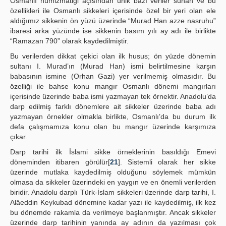
Osmanlı nümizmatiği açısından ünik bazı veriler sunan ve bu
özellikleri ile Osmanlı sikkeleri içerisinde özel bir yeri olan ele
aldığımız sikkenin ön yüzü üzerinde “Murad Han azze nasruhu”
ibaresi arka yüzünde ise sikkenin basım yılı ay adı ile birlikte
“Ramazan 790” olarak kaydedilmiştir.
Bu verilerden dikkat çekici olan ilk husus; ön yüzde dönemin
sultanı I. Murad’ın (Murad Han) ismi belirtilmesine karşın
babasının ismine (Orhan Gazi) yer verilmemiş olmasıdır. Bu
özelliği ile bahse konu mangır Osmanlı dönemi mangırları
içerisinde üzerinde baba ismi yazmayan tek örnektir. Anadolu’da
darp edilmiş farklı dönemlere ait sikkeler üzerinde baba adı
yazmayan örnekler olmakla birlikte, Osmanlı’da bu durum ilk
defa çalışmamıza konu olan bu mangır üzerinde karşımıza
çıkar.
Darp tarihi ilk İslami sikke örneklerinin basıldığı Emevi
döneminden itibaren görülür[
21
]. Sistemli olarak her sikke
üzerinde mutlaka kaydedilmiş olduğunu söylemek mümkün
olmasa da sikkeler üzerindeki en yaygın ve en önemli verilerden
biridir. Anadolu darplı Türk-İslam sikkeleri üzerinde darp tarihi, I.
Alâeddin Keykubad dönemine kadar yazı ile kaydedilmiş, ilk kez
bu dönemde rakamla da verilmeye başlanmıştır. Ancak sikkeler
üzerinde darp tarihinin yanında ay adının da yazılması çok