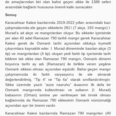
de amaçlarından biri olan bahsi geçen sikke ile 1388 seferi
arasındaki bağlantı hususuna önemli katkı sunacaktır.
Sonuç
Karacahisar Kalesi kazılarında 2019-2022 yılları arasındaki kazı
çalışmalarında ele geçen sikkelerin 281’i (7 akçe, 193 mangır) I.
Murad’a ait akçe ve mangırlardan oluşur. Bu sikkeler içerisinde
yer alan 40 adet Ramazan 790 tarihli mangır gerek Karacahisar
Kalesi gerek de Osmanlı tarihi açısından oldukça kıymetli
çıkarımlara kaynaklık eder. I. Murad döneminde basılan akçe (3
tip) ve mangırlardan (4 tip) oluşan yedi farklı tip içerisinde tarih
bildiren tek sikke olan Ramazan 790 mangırı, Osmanlı dönemi
boyunca tarihi ay adı (Ramazan) ile birlikte veren yegâne
Osmanlı sikkesi olması açısından eşsizdir. Bahsi geçen mangır
çalışmamızda iki farklı varyasyonu ile ele alınarak
değerlendirilmiş, “Tip 4” ve “Tip 4a” olarak sınıflandırılmıştır.
Sikke üzerinde yazılı “azze nasruhu” duasının ilk defa bir
Osmanlı mangırında kullanılması ve sultanın (I. Murad)
babasının (Orhan) ismine yer verilmeyen tek örnek olması
bağlamında da Ramazan 790 sikkesinin Osmanlı nümizmatiği
açısından ayrı bir önemi vardır.
Karacahisar Kalesi kazılarında Ramazan 790 mangırları (40