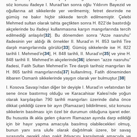
söz konusu ifadeye I. Murad’tan sonra oğlu Yıldırım Bayezid ve
oğullarına ait sikkelerde yer verilmemiş; fetret devrinde ne
gümüş ne bakır hiçbir sikkede tercih edilmemiştir. Çelebi
Mehmed sultan olarak tahta geçtikten sonra H. 822’de bastırdığı
akçelerinde bu ifadeyi kullanmasına karşın mangırlarında tercih
edilmediği anlaşılır[
32
]. Bu dönemden sonra “Azze nasruhu”
ifadesinin yer aldığı ilk örnekler II. Murad’ın H. 853 tarihli Tire
darplı mangırlarında görülür[
33
]. Gümüş sikkelerde ise H. 822
tarihli I. Mehmed’in[
34
], H. 848 tarihli, II. Murad’ın[
35
] ve yine H.
848 tarihli II. Mehmed’in akçelerinde[
36
] izlenen “azze nasruhu”
ifadesi, Fatih Sultan Mehmed’in Tire darplı tarihsiz mangırları ile
H. 865 tarihli mangırlarında[
37
] kullanılmış, Fatih döneminden
itibaren Osmanlı sikkelerinde yaygın olarak yer bulmuştur.[
38
]
I. Kosova Savaşı’ndan diğer bir deyişle I. Murad’ın vefatından bir
sene önce bastırmış olduğu ve Karacahisar Kalesi’nde yoğun
olarak karşılaşılan 790 tarihli mangırları üzerinde daha önce
dikkat çekildiği üzere bir ayın (Ramazan) bildirilmesi, söz konusu
sikkelerin basılması için özel bir durumun olduğuna işaret eder.
Bu hususta ilk akla gelen çıkarım Ramazan ayında darp edildiği
için bir hayır yapma amacıyla basılmış olabilecekleri olmuş,
bunun yanı sıra ulufe olarak dağıtılmak üzere, bir savaş
sırasında gerekli olan nakit ihtiyacını karşılamak amacıyla ve