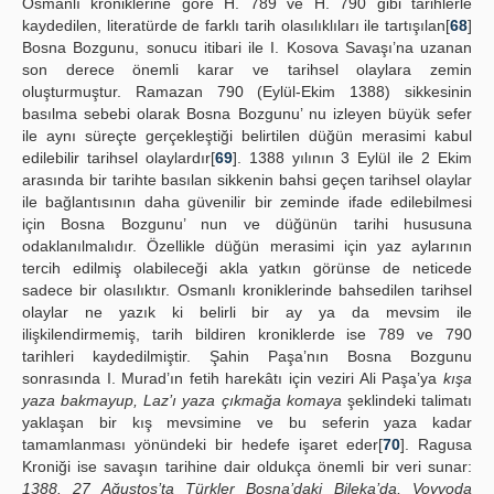
Osmanlı kroniklerine göre H. 789 ve H. 790 gibi tarihlerle
kaydedilen, literatürde de farklı tarih olasılıklıları ile tartışılan[
68
]
Bosna Bozgunu, sonucu itibari ile I. Kosova Savaşı’na uzanan
son derece önemli karar ve tarihsel olaylara zemin
oluşturmuştur. Ramazan 790 (Eylül-Ekim 1388) sikkesinin
basılma sebebi olarak Bosna Bozgunu’ nu izleyen büyük sefer
ile aynı süreçte gerçekleştiği belirtilen düğün merasimi kabul
edilebilir tarihsel olaylardır[
69
]. 1388 yılının 3 Eylül ile 2 Ekim
arasında bir tarihte basılan sikkenin bahsi geçen tarihsel olaylar
ile bağlantısının daha güvenilir bir zeminde ifade edilebilmesi
için Bosna Bozgunu’ nun ve düğünün tarihi hususuna
odaklanılmalıdır. Özellikle düğün merasimi için yaz aylarının
tercih edilmiş olabileceği akla yatkın görünse de neticede
sadece bir olasılıktır. Osmanlı kroniklerinde bahsedilen tarihsel
olaylar ne yazık ki belirli bir ay ya da mevsim ile
ilişkilendirmemiş, tarih bildiren kroniklerde ise 789 ve 790
tarihleri kaydedilmiştir. Şahin Paşa’nın Bosna Bozgunu
sonrasında I. Murad’ın fetih harekâtı için veziri Ali Paşa’ya
kışa
yaza bakmayup, Laz’ı yaza çıkmağa komaya
şeklindeki talimatı
yaklaşan bir kış mevsimine ve bu seferin yaza kadar
tamamlanması yönündeki bir hedefe işaret eder[
70
]. Ragusa
Kroniği ise savaşın tarihine dair oldukça önemli bir veri sunar:
1388. 27 Ağustos’ta Türkler Bosna’daki Bileka’da, Voyvoda