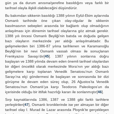
gün ya da durum anısına/şerefine basıldığını veya farklı bir
tarihsel olayla ilişkili olabileceğini düşündürür.
Bu bakımdan sikkenin basıldığı 1388 yılının Eylül-Ekim aylarında
Osmanlı tarihinde öne çıkan olay-olgular ile sikkenin
basılmasının sebepleri arasında bir bağlantı olup olmadığının
anlaşılması için dönemin tarihsel olaylarına göz atmak gerekir.
1388 yılı öncesi Osmanlı Beyliği’nin batıda ve doğuda gelişen
bazı olayların merkezinde yer aldığı anlaşılmaktadır. Bu
gelişmelerden biri 1386-87 yılına tarihlenen ve Karamanoğlu
Beyliği’nin bir nevi Osmanlı vassalı olması ile sonuçlanan
Frenkyazısı Savaşı’dır[
45
]. 1387 yılının sonlarına doğru
başlayan ve 1388 yılında devam eden önemli tarihsel olaylardan
bir diğeri öncelikli olarak merkezinde Mora’nın yer aldığı bazı
gelişmelere karşı toplanan Venedik Senatosu’nun Osmanlı
Sarayı’na elçi göndermesi ile başlayan ve sonrasında bir dizi
görüşme ile devam eden süreç olup, 26 Ağustos’ta Venedik
Senatosu’nun Osmanlı’ya karşı Teodoros Paleologos’un da
içerisinde olduğu bir ittifak hazırlığı kararı ile sonlanmıştır[
46
].
Sırp kaynaklarında 1386, 1387 ve 1388 gibi farklı tarihlere
yerleştirilen[
47
], Osmanlı kroniklerinde ise yer almayan bir diğer
tarihsel olay I. Murad ile Lazar arasında Ploşnik’te gerçekleşen