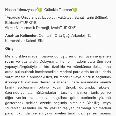
Yayın Politikaları
1
2
Hasan Yılmazyaşar
, Gültekin Teoman
1
Kılavuzlar
Anadolu Üniversitesi, Edebiyat Fakültesi, Sanat Tarihi Bölümü,
Eskişehir/TÜRKİYE
2
İletişim
İzmir Nümismatik Derneği, İzmir/TÜRKİYE
Anahtar Kelimeler:
Osmanlı, Orta Çağ, Arkeoloji, Tarih,
Karacahisar Kalesi, Sikke.
Giriş
Metal diskleri madeni paraya dönüştüren unsur, üzerine işlenen
resim ve yazılardır. Dolayısıyla, her bir madeni para tüm veri
yapısıyla/örgüsüyle birlikte, özellikle ve mümkünse dolaşımına
atıfta bulunularak incelenmelidir. Madeni paralarda farklı türlerin
yaratılmasının ardındaki fikri, bir modelin veya bir dilin seçiminin
ikonografik çözümü devlet ile madeni para arasındaki önemli
kimlik etkileşimini ortaya koyar. Birçok durumda, sikkeler
üzerinde yer alan hükümdarların tasvirleri, isimleri, tarih, yer ve
diğer veriler zamana ve koşullara göre otoritenin yüzünü
gösterecek şekilde özenle seçilmiş olmalıdır. Yenilikçi veya
“cüretkâr” resimler ya da yazılar taşıyan herhangi bir madeni
para hükümdar ve en yakın üyeleri tarafından şahsen sipariş