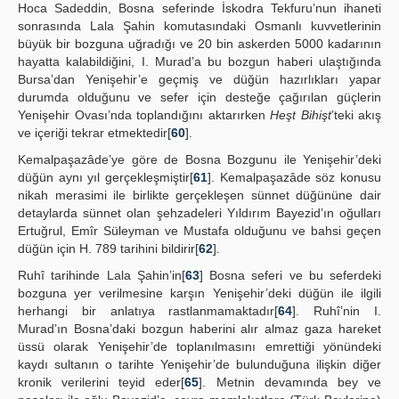
Hoca Sadeddin, Bosna seferinde İskodra Tekfuru’nun ihaneti
sonrasında Lala Şahin komutasındaki Osmanlı kuvvetlerinin
büyük bir bozguna uğradığı ve 20 bin askerden 5000 kadarının
hayatta kalabildiğini, I. Murad’a bu bozgun haberi ulaştığında
Bursa’dan Yenişehir’e geçmiş ve düğün hazırlıkları yapar
durumda olduğunu ve sefer için desteğe çağırılan güçlerin
Yenişehir Ovası’nda toplandığını aktarırken
Heşt Bihişt
’teki akış
ve içeriği tekrar etmektedir[
60
].
Kemalpaşazâde’ye göre de Bosna Bozgunu ile Yenişehir’deki
düğün aynı yıl gerçekleşmiştir[
61
]. Kemalpaşazâde söz konusu
nikah merasimi ile birlikte gerçekleşen sünnet düğününe dair
detaylarda sünnet olan şehzadeleri Yıldırım Bayezid’ın oğulları
Ertuğrul, Emîr Süleyman ve Mustafa olduğunu ve bahsi geçen
düğün için H. 789 tarihini bildirir[
62
].
Ruhî tarihinde Lala Şahin’in[
63
] Bosna seferi ve bu seferdeki
bozguna yer verilmesine karşın Yenişehir’deki düğün ile ilgili
herhangi bir anlatıya rastlanmamaktadır[
64
]. Ruhî’nin I.
Murad’ın Bosna’daki bozgun haberini alır almaz gaza hareket
üssü olarak Yenişehir’de toplanılmasını emrettiği yönündeki
kaydı sultanın o tarihte Yenişehir’de bulunduğuna ilişkin diğer
kronik verilerini teyid eder[
65
]. Metnin devamında bey ve