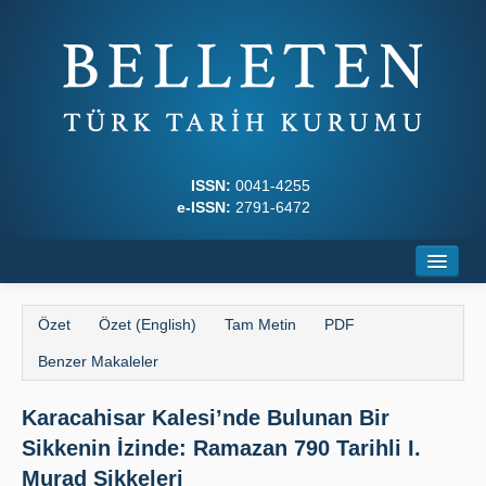
ISSN:
0041-4255
e-ISSN:
2791-6472
Ana Sayfa
Özet
Özet (English)
Tam Metin
PDF
Hakkında
Benzer Makaleler
Dergi Kurulları
Karacahisar Kalesi’nde Bulunan Bir
Yazım Kuralları
Sikkenin İzinde: Ramazan 790 Tarihli I.
İlkeler
Murad Sikkeleri