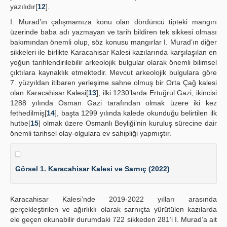
yazılıdır[
12
].
I. Murad’ın çalışmamıza konu olan dördüncü tipteki mangırı
üzerinde baba adı yazmayan ve tarih bildiren tek sikkesi olması
bakımından önemli olup, söz konusu mangırlar I. Murad’ın diğer
sikkeleri ile birlikte Karacahisar Kalesi kazılarında karşılaşılan en
yoğun tarihlendirilebilir arkeolojik bulgular olarak önemli bilimsel
çıktılara kaynaklık etmektedir. Mevcut arkeolojik bulgulara göre
7. yüzyıldan itibaren yerleşime sahne olmuş bir Orta Çağ kalesi
olan Karacahisar Kalesi[
13
], ilki 1230’larda Ertuğrul Gazi, ikincisi
1288 yılında Osman Gazi tarafından olmak üzere iki kez
fethedilmiş[
14
], başta 1299 yılında kalede okunduğu belirtilen ilk
hutbe[
15
] olmak üzere Osmanlı Beyliği’nin kuruluş sürecine dair
önemli tarihsel olay-olgulara ev sahipliği yapmıştır.
Görsel 1. Karacahisar Kalesi ve Sarnıç (2022)
Karacahisar Kalesi’nde 2019-2022 yılları arasında
gerçekleştirilen ve ağırlıklı olarak sarnıçta yürütülen kazılarda
ele geçen okunabilir durumdaki 722 sikkeden 281’i I. Murad’a ait