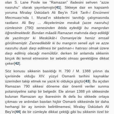
olan S. Lane Poole ise “Ramazan” ifadesini sehven “azze
nasruhu” olarak yayınlamıştır[
41
]. Sikkeye dair en kapsamlı
yoruma Miralay Üsküdarlı Ali Bey’in
Türk Tarih-i Encümeni
Mecmuası
’nda I. Murad’ın sikkelerini tanıttığı çalışmasında
rastlanır. Ali Bey
… Akçelerimize meskuk (azze nasruhu)
cümlesinin (790) senesinden ibtida eylediği bu mangırdan
öğrenilmektedir. Bundan mâadâ Ramazan mahında darp edildiği
de yazılmıştır ki Meskûkât-i Osmaniye’de henüz emsali
görülmemiştir. Zannedilebilir ki bu mangırın seneli aylı ve azze
nasruhu dualı darp edilmesi bir şadıman-ı hatırası olmak üzere
darp edilmiş olacağı memûldür
. derken bir anlamda sikkenin
birçok ilki temsil etmesinin bir sebebi olması gerektiğine dikkat
çeker[
42
].
Söz konusu sikkenin basıldığı H. 790 / M. 1388 yılının da
içerisinde olduğu XIV. yüzyıl Osmanlı tarihini kaynaklar
üzerinden takip etmek ne yazık ki oldukça güçtür[
43
]. Bu açıdan
Ramazan 790 sikkesi döneme dair önemli veriler sunma
potansiyeline sahip bir belgedir. Ele alınan 1388 yılı sikkesinde
bulunan Ramazan ayı ibaresinin ilk defa bu sikkede ortaya
çıkması ve ardından basılan hiçbir Osmanlı sikkesinde bir daha
herhangi bir ay isminin belirtilmemesi, Miralay Üsküdarlı Ali
Bey’in[
44
] de bir cümleyle dikkat çektiği gibi bu sikkenin özel bir