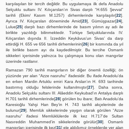
karşılaşılan bir tercih değildir. Bu uygulamaya ilk defa Anadolu
Selçuklu sultanı IV. Kılıçarslan’ın Sivas darplı “H.655 Şevval”
tarihli (Ekim/ Kasım M.1257) dirhemlerinde karşılaşılır[
22
].
Ayrıca IV. Kılıçarslan döneminde Amid[
23
], Gümüşpazar[
24
],
Lulue[
25
] darplı bazı dirhemlerinde de basım yılının ay adı ile
birlikte yazıldığı bilinmektedir. Türkiye Selçuklularında IV.
Kılıçarslan dışında II. İzzeddin Keykâvus’un Sivas’ da darp
ettirdiği H. 655 ve 656 tarihli dirhemlerinin[
26
] bir kısmında da yıl
ile birlikte basım ayı da kaydedilmiştir. Bu tercihe Osmanlı
sikkeleri içerisinde yalnızca bu çalışmaya konu olan mangırlar
üzerinde rastlanır.
Ramazan 790 tarihli mangırların bir diğer önemli özelliği; ön
yüzünde yer alan “Azze nasruhu” ifadesidir. Bu ifade Anadolu’da
en erken Mardin Artuklu emiri Kara Arslan’ın H. 693 tarihinde
bastırmış olduğu felslerinde kullanılmıştır[
27
]. Daha sonra,
Anadolu Selçuklu sultanı III. Alâeddin Keykubad’ın Antalya darplı
H.701 tarihli dirhemlerinde[
28
] görülen bu ibare; Batı Anadolu’da
Karesioğlu Yahşi Han Bey’in H. 743 tarihli akçelerinde de
bulunur[
29
]. Memlük sikkelerinde yaygın olarak görülen “Azze
nasruhu” ifadesi Memlüklülerde ilk kez H.717’de Sultan
Nasıreddin Muhammed’in sikkelerinde görülür[
30
]. Osmanlı
mangırları içerisinde ilk kez[
31
] ele aldığımız örneklerde yer alan