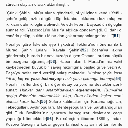
sürecin olayları olarak aktarılmıştır:
“Çünki Şâhîn Lala’yı akına gönderdi, ol yıl içinde kendü Yeñi -
şehr’e gelüp, azîm dügün idüp, İstanbul tekfurınun kızın alup ve
iki kızın dahı iki oglına alıvirdi. Veled-i kebîri, Bâyezîd’ün üç oglın
sünnet itdi. Yazıcıog1ı’nı Mısır’a elçiliğe göndermişdi. Ol dahı ol
esnâda gelüp, sultân-ı Mısır’dan çok armaganlar getürdi…”[
51
].
Neşrî’ye göre İskenderiyye (İşkodra) Tekfuru’nun önerisi ile I.
Murad Şahin Lala’yı (Kavala Şahin)[
52
] Bosna’ya akına
göndermiş, burada bir nevi tuzağa düşen Osmanlı ordusu büyük
bir bozguna uğramıştır[
53
]. Haberi alan I. Murad’ın hiç vakit
kaybetmeden büyük bir savaş hazırlığına başladığı ve veziri Ali
Paşa’ya sefer emri verdiği anlaşılmaktadır:
Hünkar şöyle kasd
itdi ki,
kış ve yaza bakmayup
Laz’ı yaza çıkmaga komaya
[
54
].
Neşrî’nin dillendirdiği bir diğer detay bu yorumu destekler içerik
sunar:
Hünkar dahı Anatolı’dayiken
eglenmeyüp
, Rum-ili’ne
geçüp Edirne’de mütemekkin olup, Rum-eli’nden leşker cem’
olunca karar tutdı
.[
55
] Sefere katılmaları için Karamanoğulları,
Tekeoğulları, Aydınoğulları, Menteşeoğulları ve Saruhanoğulları
gibi Türk Beylikleri’nin yanısıra haraçgüzar devletlere çağrı
yapıldığı bilinmektedir[
56
]. Bu süreçten itibaren 1389 yılındaki
Kosova Savaşı’na kadar geçen tarihsel olayları net tarihler ile