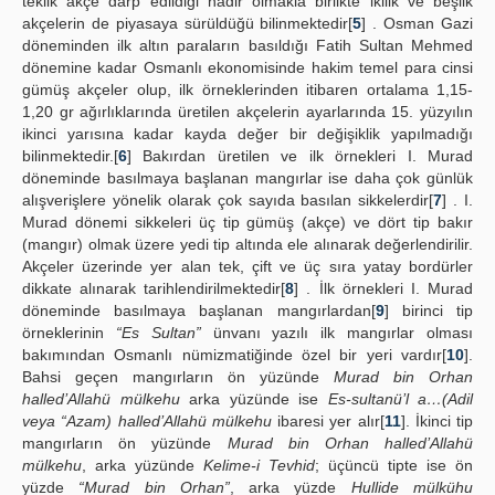
teklik akçe darp edildiği nadir olmakla birlikte ikilik ve beşlik
akçelerin de piyasaya sürüldüğü bilinmektedir[
5
] . Osman Gazi
döneminden ilk altın paraların basıldığı Fatih Sultan Mehmed
dönemine kadar Osmanlı ekonomisinde hakim temel para cinsi
gümüş akçeler olup, ilk örneklerinden itibaren ortalama 1,15-
1,20 gr ağırlıklarında üretilen akçelerin ayarlarında 15. yüzyılın
ikinci yarısına kadar kayda değer bir değişiklik yapılmadığı
bilinmektedir.[
6
] Bakırdan üretilen ve ilk örnekleri I. Murad
döneminde basılmaya başlanan mangırlar ise daha çok günlük
alışverişlere yönelik olarak çok sayıda basılan sikkelerdir[
7
] . I.
Murad dönemi sikkeleri üç tip gümüş (akçe) ve dört tip bakır
(mangır) olmak üzere yedi tip altında ele alınarak değerlendirilir.
Akçeler üzerinde yer alan tek, çift ve üç sıra yatay bordürler
dikkate alınarak tarihlendirilmektedir[
8
] . İlk örnekleri I. Murad
döneminde basılmaya başlanan mangırlardan[
9
] birinci tip
örneklerinin
“Es Sultan”
ünvanı yazılı ilk mangırlar olması
bakımından Osmanlı nümizmatiğinde özel bir yeri vardır[
10
].
Bahsi geçen mangırların ön yüzünde
Murad bin Orhan
halled’Allahü mülkehu
arka yüzünde ise
Es-sultanü’l a…(Adil
veya “Azam) halled’Allahü mülkehu
ibaresi yer alır[
11
]. İkinci tip
mangırların ön yüzünde
Murad bin Orhan halled’Allahü
mülkehu
, arka yüzünde
Kelime-i Tevhid
; üçüncü tipte ise ön
yüzde
“Murad bin Orhan”
, arka yüzde
Hullide mülkühu