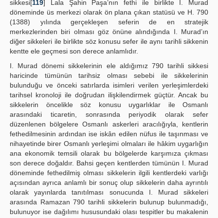
sikkesi[
119
] Lala Şahin Paşa’nın fethi ile birlikte I. Murad
döneminde üs merkezi olarak ön plana çıkan statüsü ve H. 790
(1388) yılında gerçekleşen seferin de en stratejik
merkezlerinden biri olması göz önüne alındığında I. Murad’ın
diğer sikkeleri ile birlikte söz konusu sefer ile aynı tarihli sikkenin
kentte ele geçmesi son derece anlamlıdır.
I. Murad dönemi sikkelerinin ele aldığımız 790 tarihli sikkesi
haricinde tümünün tarihsiz olması sebebi ile sikkelerinin
bulunduğu ve önceki satırlarda isimleri verilen yerleşimlerdeki
tarihsel kronoloji ile doğrudan ilişkilendirmek güçtür. Ancak bu
sikkelerin öncelikle söz konusu uygarlıklar ile Osmanlı
arasındaki ticaretin, sonrasında periyodik olarak sefer
düzenlenen bölgelere Osmanlı askerleri aracılığıyla, kentlerin
fethedilmesinin ardından ise iskân edilen nüfus ile taşınması ve
nihayetinde birer Osmanlı yerleşimi olmaları ile hâkim uygarlığın
ana ekonomik temsili olarak bu bölgelerde karşımıza çıkması
son derece doğaldır. Bahsi geçen kentlerden tümünün I. Murad
döneminde fethedilmiş olması sikkelerin ilgili kentlerdeki varlığı
açısından ayrıca anlamlı bir sonuç olup sikkelerin daha ayrıntılı
olarak yayınlarda tanıtılması sonucunda I. Murad sikkeleri
arasında Ramazan 790 tarihli sikkelerin bulunup bulunmadığı,
bulunuyor ise dağılımı hususundaki olası tespitler bu makalenin