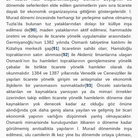
dönemde seferlerden elde edilen ganimetlerin yanı sıra ticarete
dayalı bir ekonomik organizasyona gittiğinin göstergeleridir. I.
Murad dönemi öncesinde herhangi bir yerleşime sahne olmamış
Tuzla’da bulunan tuz yataklarından dolayı bir külliye inşa
edilmesi de[
90
], maden yataklarının aktif edilmesi, hammadde
üretimi ve dolayısı ile ticarete yönelik uygulamalar arasındadır.
Germiyanoğlu’nun 1382 yılında Osmanlı tabiyetine katılımı ile
Kütahya merkezli şap[
91
] ticaretinin sahibi olan; Hamidoğlu
topraklarının satın alınması[
92
] ile Akdeniz limanlarına ulaşan
Osmanlı’nın bu hamleleri topraklarının genişlemesine yönelik
çabalar ile birlikte ticarete yönelik hamleler olarak da
okunmalıdır. 1384 ve 1387 yıllarında Venedik ve Cenevizliler ile
yapılan ticarete yönelik girişim ve anlaşmalar ve ekonomik
ilişkilerin bir yansımasını sunmaktadır[
93
]. Önceki satırlarda
aktarılan ve kaynaklara yansıyan ya da mimari örnekler
üzerinden takip edilen ticarete yönelik hamlelerin döneme dair
kaynakların yok denecek kadar az olduğu göz önüne
alındığında çok daha geniş alana yayılan ve gelişmiş bir ticari
ekonomik yapının varlığını düşünmek yanlış olmayacaktır.
Osmanlı mimarisinde kuruluşundan itibaren o döneme kadar
görülmemiş anıtsallıkta yapıların I. Murad döneminde inşa
edilmesi, ulu camilerin ilk kez yine bu dönemde ortaya çıkması,