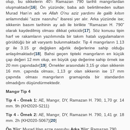
olup, bu sikkelerin 40’ı Ramazan 790 tarihli mangırlardan
oluşmaktadır[
16
]. Ön yüzünde; baba adı belirtilmeden sultan
Murad Han’ın adı ve
Allah O’nu aziz yardımı ile galib kılsın
anlamındaki “azze nasruhu” ibaresi yer alır. Arka yüzünde ise;
sikkenin basım tarihinin ay adı ile birlikte “Ramazan H. 790”
olarak kaydedilmiş olması dikkat çekicidir[
17
]. Söz konusu tipin
harf ve rakamların yazılımında bir takım hatalı uygulamaların
görüldüğü bir alt varyantı bulunmaktadır. Tip 4 mangırların 1.13
gr ile 3.15 gr değişken ağırlık değerlerine sahip olduğu
anlaşılmaktadır[
18
]. Bahsi geçen tipteki mangırların en küçük
çap değeri 12 mm olup, en büyük çap değerine sahip örnek ise
20 mm çapındadır[
19
]. Örnekler arasındaki 3,15 gr olan sikkenin
16 mm. çapında olması, 1,13 gr olan sikkenin ise 17 mm
çapında olması mangırların gramajında bir standardın
olmadığını düşündürmektedir.
Mangır Tip 4
Tip 4 - Örnek 1:
AE, Mangır, DY, Ramazan H. 790, 1,70 gr. 14
mm. 9h (KH2020-S211)
Tip 4 - Örnek 2:
AE, Mangır, DY, Ramazan H. 790, 1,41 gr. 18
mm. 2h (KH2020-S067)[
20
]
Ön Yüz:
Murad Han azze nasruhu
Arka Yüz:
Ramazan 790