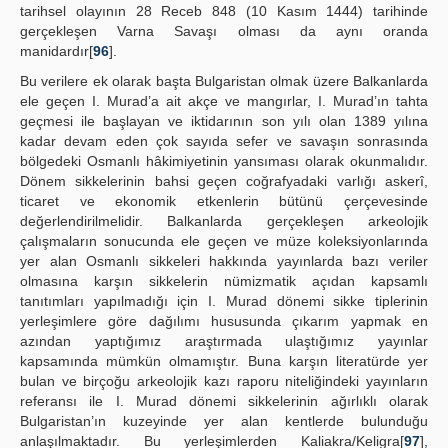
tarihsel olayının 28 Receb 848 (10 Kasım 1444) tarihinde
gerçekleşen Varna Savaşı olması da aynı oranda
manidardır[
96
].
Bu verilere ek olarak başta Bulgaristan olmak üzere Balkanlarda
ele geçen I. Murad’a ait akçe ve mangırlar, I. Murad’ın tahta
geçmesi ile başlayan ve iktidarının son yılı olan 1389 yılına
kadar devam eden çok sayıda sefer ve savaşın sonrasında
bölgedeki Osmanlı hâkimiyetinin yansıması olarak okunmalıdır.
Dönem sikkelerinin bahsi geçen coğrafyadaki varlığı askerî,
ticaret ve ekonomik etkenlerin bütünü çerçevesinde
değerlendirilmelidir. Balkanlarda gerçekleşen arkeolojik
çalışmaların sonucunda ele geçen ve müze koleksiyonlarında
yer alan Osmanlı sikkeleri hakkında yayınlarda bazı veriler
olmasına karşın sikkelerin nümizmatik açıdan kapsamlı
tanıtımları yapılmadığı için I. Murad dönemi sikke tiplerinin
yerleşimlere göre dağılımı hususunda çıkarım yapmak en
azından yaptığımız araştırmada ulaştığımız yayınlar
kapsamında mümkün olmamıştır. Buna karşın literatürde yer
bulan ve birçoğu arkeolojik kazı raporu niteliğindeki yayınların
referansı ile I. Murad dönemi sikkelerinin ağırlıklı olarak
Bulgaristan’ın kuzeyinde yer alan kentlerde bulunduğu
anlaşılmaktadır. Bu yerleşimlerden Kaliakra/Keligra[
97
],