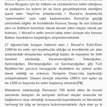
Bosna Bozgunu için bir intikam ve cezalandırma seferi olduğunu
ve padişahın bu eylemi bir an önce gerçekleştirmek istediğine
işaret eder. Neşrî’nin anlatılarında I. Murad’ın Anadolu’da
“eylenmeden”
yani vakit kaybetmeden Rumeli’ye geçtiği
yönündeki bilgiler ile kroniklerde Kosova Savaşı ile son bulacak
akın ve fetihlerin kesintisiz olarak devam eden olaylar olarak yer
bulması, I. Murad’ın sefer emrini takip eden süreçte söz konusu
Balkan harekâtının başladığını düşündürmektedir.
27 Ağustos’taki bozgun haberini alan I. Murad’ın Eylül-Ekim
1388’de bu sefer için teyakkuzda olduğu ve kroniklerde yer alan
anlatılardaki detaylardan anlaşıldığı kadarı ile topyekün bir fetih
hareketi planladığı, Karamanoğulları, Tekeoğulları,
Aydınoğulları, Menteşeoğulları ve Saruhanoğulları gibi Türk
Beylikleri’nin yanısıra haraçgüzâr devletlerin bu sefere acilen
davet edildiği ve ordunun Yenişehir Ovası’nda toplandığı
anlaşılmaktadır. İzleyen süreçte olasılıkla 1388’in son ayları ya
da 1389’un başında bu sefer başlamış olmalıdır[
74
].
Makalenin odaklandığı Ramazan 790 tarihli sikke ile önceki
satırlarda detayları ile tartışılan tarihsel olaylar arasında bir
bağlantının olup olmadığı hususunda kaynaklarda ve literatürde
herhangi bir bilgi ve tartışma bulunmamaktadır. Açık olan şu ki