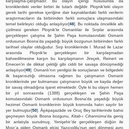
karşılaşma-çatışmadır. Bu olayın içeriği hususunda da
kroniklerdeki veriler birbiri ile tutarlı değildir. Ploşnik’teki olayın
gerek tarihi gerekse içeriğine dair kaynaklardaki farklı verilerin
araştırmacıların da birbirinden farklı sonuçlara ulaşmasındaki
temel belirleyici olduğu anlaşılıyor[
48
]. Bu noktada öncelikle altı
çizilmesi gereken Ploşnik’te Osmanlılar ile Sırplar arasında
gerçekleşen çatışma ile Şahin Paşa komutasındaki Osmanlı
ordusunun Bosna’da yaşadığı büyük bozgunun birbirinden farklı
tarihsel olaylar olduğudur. Sırp kroniklerinde I. Murad ile Lazar
arasında Ploşnik’te gerçekleşen bir karşılaşmadan
bahsedilmesine karşın bu karşılaşmanın Jireçek, Reinert ve
Emecen’in de dikkat çektiği gibi ciddi bir savaşa dönüşmediği
anlaşılıyor[
49
]. Osmanlı’nın yenilgisi ile sonuçlanan ve bölgedeki
ilk başarısızlığı olmasına rağmen bu çatışmanın Osmanlı
kroniklerinde yer bulmaması çatışmanın büyük ve kayda değer
bir savaş olmadığına işaret etmektedir. Öyle ki bu olayın hemen
bir yıl sonrasında (1388) gerçekleşen ve Şahin Paşa
komutasındaki Osmanlı ordusunun Bosna’da yaşadığı büyük
hezimet Osmanlı kroniklerinin büyük kısmında hatırı sayılır bir
yer bulmuştur[
50
]. Âşıkpaşazâde ve Oruç Bey tarihlerinde bahsi
geçmeyen büyük Bosna bozgunu,
Kitab-ı Cihannüma
’da geniş
bir anlatıyla sunulmuş; Yenişehir’de gerçekleşen düğün ile
Mısır’a giden Osmanlı elçisi Yazıcıoğlu’nun geri dönmesi aynı