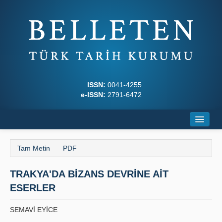
ISSN:
0041-4255
e-ISSN:
2791-6472
Ana Sayfa
Tam Metin
PDF
Hakkında
TRAKYA'DA BİZANS DEVRİNE AİT
Dergi Kurulları
ESERLER
Yazım Kuralları
SEMAVİ EYİCE
İlkeler