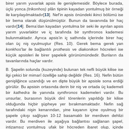
birer yarım yuvarlak apsis ile genişlemesidir. Böylece burada,
üçlü yonca
(trikonhos)
plân tipinin kayadan yontulmuş bir örneği
ile karşılaşılmaktadır[
13
]. Nef’in apsis önündeki ikinci bölümü ise
bir bema olarak düşünülmüştür. Bunun da tavanında bir haç
vardır[
14
]. Bema’dan kayadan yontulma bir seki ile ayrılan apsis
yarım yuvarlaktır ve iç tarafında bir synthronos kademesi
bulunmaktadır. Ayrıca apsis’in iç sathında içlerinde birer haç
olan üç niş oyulmuştur (Res. 10). Gerek bema gerek yan
konkhos
'lar ile bağlantılı
prothesis
ve
diakonikon
höcreleri ise
küçük apsisleri ile birer şapeleik görünümündedir. Bunların da
tavanlarında haçlar vardır.
B. Şapelin solunda (kuzeyinde) bulunan tek nefli büyük kilise ise
ilgi çekici bir mimarî özelliğe sahip değildir (Res. 16). Nefin bütün
genişliğince uzandığı ve en dipte büyük bir apsisle sona erdiği
görülür. Bu apsisin ortasında derin bir niş ve ortada üç kademeli
bir
kathedra
ile yanında
synthronos
kademeleri vardır. Bu
unsurlar, burasının büyük dinî törenlerin yapıldığı bir kilise
olduğunda hiçbir şüpheye yer bırakmamaktadır. Nefin sağ
tarafındaki nişin kenarından, yine kayanın içine oyulmuş bir
şapele çıkışı sağlıyan 10-12 basamaklı bir merdiven dehlizi
vardır. Bu merdiven ile aşağıya bağlantısı sağlanan şapel,
intizamsız yontulmuş ufak bir höcreden ibaret olup, içinde