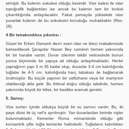
etmiştir. Bu kulenin sukulesi olduğu kesindir. Vize kalesi ile olan
topoğrafik bağlantıları ise ancak bu kalenin tam bir krokisi
çıkarıldığında anlaşılacaktır. Fakat yamaçda yüksekde olan
yuvarlak kulenin de bu sukulesini koruduğu muhakkaktır (Res.
18).
4
Bir tetrakonkhos yıkıntısı :
Güzel bir Erken Osmanlı devri eseri olan ve ikinci makalemizde
bahsedilecek Şarapdar Hasan Bey camiinin hemen yakınında
bir bir harabe vardır. Duvar izlerinin takibi neticesinde bunun
yonca biçiminde bir yapıya ait olduğu anlaşılmaktadır. Herbir
yaprağının çapı 3 m 35 kadar olup, duvarlar 3-4 cm kalınlığında
tuğlalar ile 4-5 cm. kalınlığında harç tabakası ile bağlanarak
örülmüştür. Bu küçük yapının bir vaftizhane veya bir martyrion
olabileceği akla gelir. Bu ihtimal doğru olduğu takdirde, hemen
yakınında büyük bir kilise, bir basilika aramak gerekir.
5.
Sarnıç:
Vize surları içinde oldukça büyük bir su sarnıcı vardır. Bu, iki
paye dizisi ile üç nef’e ayrılmıştır. Yan duvarlardan birinde nişler
bulunmaktadır. Kemerler Roma mimarisinde olduğu gibi
konsantrik çifte tuğla kemerler halindedir. Tuğlaların kalınlıkları