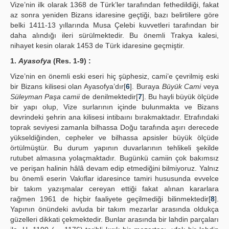
Vize’nin ilk olarak 1368 de Türk’ler tarafından fethedildiği, fakat
az sonra yeniden Bizans idaresine geçtiği, bazı belirtilere göre
belki 1411-13 yıllarında Musa Çelebi kuvvetleri tarafından bir
daha alındığı ileri sürülmektedir. Bu önemli Trakya kalesi,
nihayet kesin olarak 1453 de Türk idaresine geçmiştir.
1.
Ayasofya
(Res. 1-9) :
Vize’nin en önemli eski eseri hiç şüphesiz, cami’e çevrilmiş eski
bir Bizans kilisesi olan Ayasofya’dır[
6
]. Buraya
Büyük Cami
veya
Süleyman Paşa camii
de denilmektedir[
7
]. Bu hayli büyük ölçüde
bir yapı olup, Vize surlarının içinde bulunmakta ve Bizans
devrindeki şehrin ana kilisesi intibaını bırakmaktadır. Etrafındaki
toprak seviyesi zamanla bilhassa Doğu tarafında aşırı derecede
yükseldiğinden, cepheler ve bilhassa apsisler büyük ölçüde
örtülmüştür. Bu durum yapının duvarlarının tehlikeli şekilde
rutubet almasına yolaçmaktadır. Bugünkü camiin çok bakımsız
ve perişan halinin hâlâ devam edip etmediğini bilmiyoruz. Yalnız
bu önemli eserin Vakıflar idaresince tamiri hususunda evvelce
bir takım yazışmalar cereyan ettiği fakat alınan kararlara
rağmen 1961 de hiçbir faaliyete geçilmediği bilinmektedir[
8
].
Yapının önündeki avluda bir takım mezarlar arasında oldukça
güzelleri dikkati çekmektedir. Bunlar arasında bir lahdin parçaları