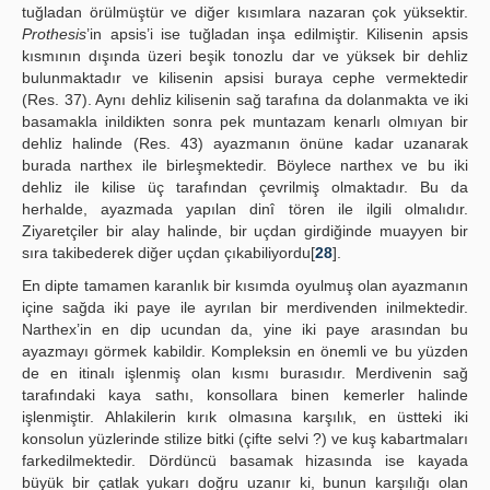
tuğladan örülmüştür ve diğer kısımlara nazaran çok yüksektir.
Prothesis
’in apsis’i ise tuğladan inşa edilmiştir. Kilisenin apsis
kısmının dışında üzeri beşik tonozlu dar ve yüksek bir dehliz
bulunmaktadır ve kilisenin apsisi buraya cephe vermektedir
(Res. 37). Aynı dehliz kilisenin sağ tarafına da dolanmakta ve iki
basamakla inildikten sonra pek muntazam kenarlı olmıyan bir
dehliz halinde (Res. 43) ayazmanın önüne kadar uzanarak
burada narthex ile birleşmektedir. Böylece narthex ve bu iki
dehliz ile kilise üç tarafından çevrilmiş olmaktadır. Bu da
herhalde, ayazmada yapılan dinî tören ile ilgili olmalıdır.
Ziyaretçiler bir alay halinde, bir uçdan girdiğinde muayyen bir
sıra takibederek diğer uçdan çıkabiliyordu[
28
].
En dipte tamamen karanlık bir kısımda oyulmuş olan ayazmanın
içine sağda iki paye ile ayrılan bir merdivenden inilmektedir.
Narthex’in en dip ucundan da, yine iki paye arasından bu
ayazmayı görmek kabildir. Kompleksin en önemli ve bu yüzden
de en itinalı işlenmiş olan kısmı burasıdır. Merdivenin sağ
tarafındaki kaya sathı, konsollara binen kemerler halinde
işlenmiştir. Ahlakilerin kırık olmasına karşılık, en üstteki iki
konsolun yüzlerinde stilize bitki (çifte selvi ?) ve kuş kabartmaları
farkedilmektedir. Dördüncü basamak hizasında ise kayada
büyük bir çatlak yukarı doğru uzanır ki, bunun karşılığı olan