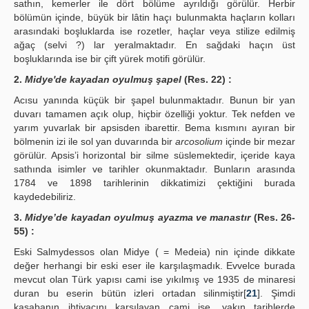
sathın, kemerler ile dört bölüme ayrıldığı görülür. Herbir
bölümün içinde, büyük bir lâtin haçı bulunmakta haçların kolları
arasındaki boşluklarda ise rozetler, haçlar veya stilize edilmiş
ağaç (selvi ?) lar yeralmaktadır. En sağdaki haçın üst
boşluklarında ise bir çift yürek motifi görülür.
2.
Midye'de kayadan oyulmuş şapel
(Res. 22) :
Acısu yanında küçük bir şapel bulunmaktadır. Bunun bir yan
duvarı tamamen açık olup, hiçbir özelliği yoktur. Tek nefden ve
yarım yuvarlak bir apsisden ibarettir. Bema kısmını ayıran bir
bölmenin izi ile sol yan duvarında bir
arcosolium
içinde bir mezar
görülür. Apsis’i horizontal bir silme süslemektedir, içeride kaya
sathında isimler ve tarihler okunmaktadır. Bunların arasında
1784 ve 1898 tarihlerinin dikkatimizi çektiğini burada
kaydedebiliriz.
3.
Midye’de kayadan oyulmuş ayazma ve manastır
(Res. 26-
55) :
Eski Salmydessos olan Midye ( = Medeia) nin içinde dikkate
değer herhangi bir eski eser ile karşılaşmadık. Evvelce burada
mevcut olan Türk yapısı cami ise yıkılmış ve 1935 de minaresi
duran bu eserin bütün izleri ortadan silinmiştir[
21
]. Şimdi
kasabanın ihtiyacını karşılayan cami ise, yakın tarihlerde