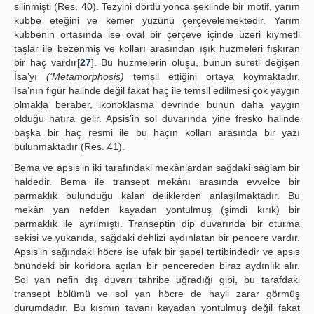
silinmişti (Res. 40). Tezyini dörtlü yonca şeklinde bir motif, yarım
kubbe eteğini ve kemer yüzünü çerçevelemektedir. Yarım
kubbenin ortasında ise oval bir çerçeve içinde üzeri kıymetli
taşlar ile bezenmiş ve kolları arasından ışık huzmeleri fışkıran
bir haç vardır[
27
]. Bu huzmelerin oluşu, bunun sureti değişen
İsa’yı
(‘Metamorphosis)
temsil ettiğini ortaya koymaktadır.
Isa’nın figür halinde değil fakat haç ile temsil edilmesi çok yaygın
olmakla beraber, ikonoklasma devrinde bunun daha yaygın
olduğu hatıra gelir. Apsis’in sol duvarında yine fresko halinde
başka bir haç resmi ile bu haçın kolları arasında bir yazı
bulunmaktadır (Res. 41).
Bema ve apsis’in iki tarafındaki mekânlardan sağdaki sağlam bir
haldedir. Bema ile transept mekânı arasında evvelce bir
parmaklık bulunduğu kalan deliklerden anlaşılmaktadır. Bu
mekân yan nefden kayadan yontulmuş (şimdi kırık) bir
parmaklık ile ayrılmıştı. Transeptin dip duvarında bir oturma
sekisi ve yukarıda, sağdaki dehlizi aydınlatan bir pencere vardır.
Apsis’in sağındaki höcre ise ufak bir şapel tertibindedir ve apsis
önündeki bir koridora açılan bir pencereden biraz aydınlık alır.
Sol yan nefin dış duvarı tahribe uğradığı gibi, bu tarafdaki
transept bölümü ve sol yan höcre de hayli zarar görmüş
durumdadır. Bu kısmın tavanı kayadan yontulmuş değil fakat