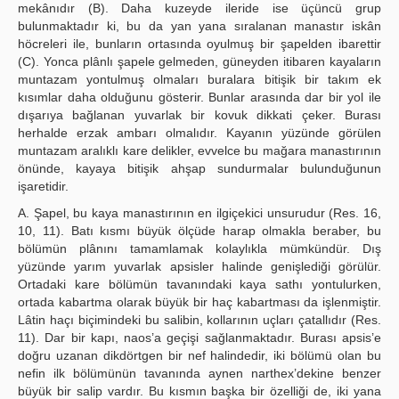
mekânıdır (B). Daha kuzeyde ileride ise üçüncü grup
bulunmaktadır ki, bu da yan yana sıralanan manastır iskân
höcreleri ile, bunların ortasında oyulmuş bir şapelden ibarettir
(C). Yonca plânlı şapele gelmeden, güneyden itibaren kayaların
muntazam yontulmuş olmaları buralara bitişik bir takım ek
kısımlar daha olduğunu gösterir. Bunlar arasında dar bir yol ile
dışarıya bağlanan yuvarlak bir kovuk dikkati çeker. Burası
herhalde erzak ambarı olmalıdır. Kayanın yüzünde görülen
muntazam aralıklı kare delikler, evvelce bu mağara manastırının
önünde, kayaya bitişik ahşap sundurmalar bulunduğunun
işaretidir.
A. Şapel, bu kaya manastırının en ilgiçekici unsurudur (Res. 16,
10, 11). Batı kısmı büyük ölçüde harap olmakla beraber, bu
bölümün plânını tamamlamak kolaylıkla mümkündür. Dış
yüzünde yarım yuvarlak apsisler halinde genişlediği görülür.
Ortadaki kare bölümün tavanındaki kaya sathı yontulurken,
ortada kabartma olarak büyük bir haç kabartması da işlenmiştir.
Lâtin haçı biçimindeki bu salibin, kollarının uçları çatallıdır (Res.
11). Dar bir kapı, naos’a geçişi sağlanmaktadır. Burası apsis’e
doğru uzanan dikdörtgen bir nef halindedir, iki bölümü olan bu
nefin ilk bölümünün tavanında aynen narthex’dekine benzer
büyük bir salip vardır. Bu kısmın başka bir özelliği de, iki yana