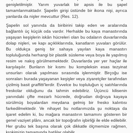
genişletilmiştir. Yarım yuvarlak bir apsis ile bu şapel
tamamlanmaktadır. Şapelin girişi üstünde bir ikona nişi, ayrıca
yanlarda da nişler mevcuttur (Res. 12).
Şapelin sol yanında da biribirini takip eden ve aralarında
bağlantılı üç küçük oda vardır. Herhalde bu kaya manastırında
yaşayan keşişlerin iskân hücreleri olan bu odaların duvarlarında
dolap nişleri, ve kapı açıklıklarında, kanatların yuvaları görülür.
Bu oldukça geniş bir sahaya yayılan kaya manastırı
topluluğunda herhangi bir plastik süsleme veya boya ile yapılmış
resim ve nakış görülmemektedir. Duvarlarda yer yer haçlar ile
karşılaşılır. Bunların bir kısmı bu kompleksin esas tezyinat
unsurları olarak yapılması sırasında işlenmiştir. Birçoğu ise
sonraları burada yaşayanan keşişler veya ziyaretçiler tarafından
çizilmiş basit
graffitti
'lerdir. Evvelce bu topluluğun iç satıhlarında
freskolar olduğunu da tahmin edebiliriz. Üçüncü kilisenin
yanındaki çifte mezarlı hücrede, doğrudan doğruya kayaya
sürülmüş boyalardan meydana gelmiş bir fresko kalıntısı
farkedilmektedir. Ve nihayet bu notlarımızda şu noktaya da
işaret edelim ki, bu mağara manastırın tamamını gösteren bir
genel vaziyet plânı, ancak bir topoğrafın işbirliği ile elde edilebilir.
Her grubu tek başına olarak çok dikkatle ölçmemize rağmen,
krokimizin tamamında hatâlar olabilir.