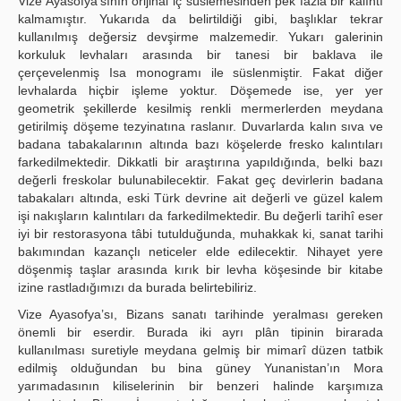
Vize Ayasofya’sının orijinal iç süslemesinden pek fazla bir kalıntı
kalmamıştır. Yukarıda da belirtildiği gibi, başlıklar tekrar
kullanılmış değersiz devşirme malzemedir. Yukarı galerinin
korkuluk levhaları arasında bir tanesi bir baklava ile
çerçevelenmiş Isa monogramı ile süslenmiştir. Fakat diğer
levhalarda hiçbir işleme yoktur. Döşemede ise, yer yer
geometrik şekillerde kesilmiş renkli mermerlerden meydana
getirilmiş döşeme tezyinatına raslanır. Duvarlarda kalın sıva ve
badana tabakalarının altında bazı köşelerde fresko kalıntıları
farkedilmektedir. Dikkatli bir araştırına yapıldığında, belki bazı
değerli freskolar bulunabilecektir. Fakat geç devirlerin badana
tabakaları altında, eski Türk devrine ait değerli ve güzel kalem
işi nakışların kalıntıları da farkedilmektedir. Bu değerli tarihî eser
iyi bir restorasyona tâbi tutulduğunda, muhakkak ki, sanat tarihi
bakımından kazançlı neticeler elde edilecektir. Nihayet yere
döşenmiş taşlar arasında kırık bir levha köşesinde bir kitabe
izine rastladığımızı da burada belirtebiliriz.
Vize Ayasofya’sı, Bizans sanatı tarihinde yeralması gereken
önemli bir eserdir. Burada iki ayrı plân tipinin birarada
kullanılması suretiyle meydana gelmiş bir mimarî düzen tatbik
edilmiş olduğundan bu bina güney Yunanistan’ın Mora
yarımadasının kiliselerinin bir benzeri halinde karşımıza