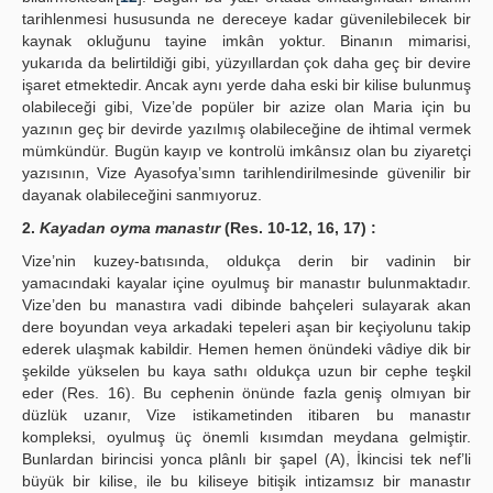
tarihlenmesi hususunda ne dereceye kadar güvenilebilecek bir
kaynak okluğunu tayine imkân yoktur. Binanın mimarisi,
yukarıda da belirtildiği gibi, yüzyıllardan çok daha geç bir devire
işaret etmektedir. Ancak aynı yerde daha eski bir kilise bulunmuş
olabileceği gibi, Vize’de popüler bir azize olan Maria için bu
yazının geç bir devirde yazılmış olabileceğine de ihtimal vermek
mümkündür. Bugün kayıp ve kontrolü imkânsız olan bu ziyaretçi
yazısının, Vize Ayasofya’sımn tarihlendirilmesinde güvenilir bir
dayanak olabileceğini sanmıyoruz.
2.
Kayadan oyma manastır
(Res. 10-12, 16, 17) :
Vize’nin kuzey-batısında, oldukça derin bir vadinin bir
yamacındaki kayalar içine oyulmuş bir manastır bulunmaktadır.
Vize’den bu manastıra vadi dibinde bahçeleri sulayarak akan
dere boyundan veya arkadaki tepeleri aşan bir keçiyolunu takip
ederek ulaşmak kabildir. Hemen hemen önündeki vâdiye dik bir
şekilde yükselen bu kaya sathı oldukça uzun bir cephe teşkil
eder (Res. 16). Bu cephenin önünde fazla geniş olmıyan bir
düzlük uzanır, Vize istikametinden itibaren bu manastır
kompleksi, oyulmuş üç önemli kısımdan meydana gelmiştir.
Bunlardan birincisi yonca plânlı bir şapel (A), İkincisi tek nef’li
büyük bir kilise, ile bu kiliseye bitişik intizamsız bir manastır