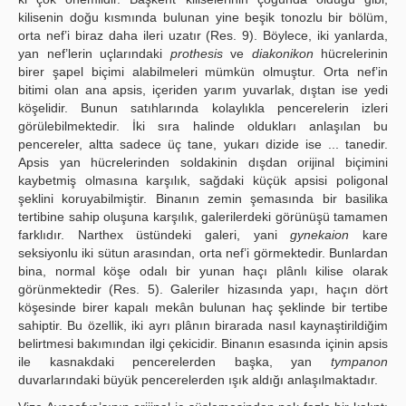
kilisenin doğu kısmında bulunan yine beşik tonozlu bir bölüm,
orta nef’i biraz daha ileri uzatır (Res. 9). Böylece, iki yanlarda,
yan nef’lerin uçlarındaki
prothesis
ve
diakonikon
hücrelerinin
birer şapel biçimi alabilmeleri mümkün olmuştur. Orta nef’in
bitimi olan ana apsis, içeriden yarım yuvarlak, dıştan ise yedi
köşelidir. Bunun satıhlarında kolaylıkla pencerelerin izleri
görülebilmektedir. İki sıra halinde oldukları anlaşılan bu
pencereler, altta sadece üç tane, yukarı dizide ise ... tanedir.
Apsis yan hücrelerinden soldakinin dışdan orijinal biçimini
kaybetmiş olmasına karşılık, sağdaki küçük apsisi poligonal
şeklini koruyabilmiştir. Binanın zemin şemasında bir basilika
tertibine sahip oluşuna karşılık, galerilerdeki görünüşü tamamen
farklıdır. Narthex üstündeki galeri, yani
gynekaion
kare
seksiyonlu iki sütun arasından, orta nef’i görmektedir. Bunlardan
bina, normal köşe odalı bir yunan haçı plânlı kilise olarak
görünmektedir (Res. 5). Galeriler hizasında yapı, haçın dört
köşesinde birer kapalı mekân bulunan haç şeklinde bir tertibe
sahiptir. Bu özellik, iki ayrı plânın birarada nasıl kaynaştirildiğim
belirtmesi bakımından ilgi çekicidir. Binanın esasında içinin apsis
ile kasnakdaki pencerelerden başka, yan
tympanon
duvarlarındaki büyük pencerelerden ışık aldığı anlaşılmaktadır.