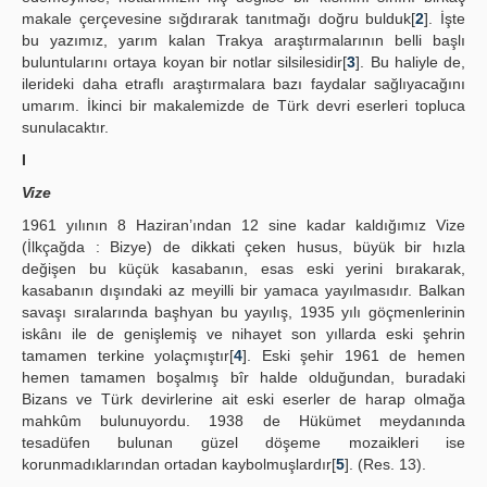
makale çerçevesine sığdırarak tanıtmağı doğru bulduk[
2
]. İşte
bu yazımız, yarım kalan Trakya araştırmalarının belli başlı
buluntularını ortaya koyan bir notlar silsilesidir[
3
]. Bu haliyle de,
ilerideki daha etraflı araştırmalara bazı faydalar sağlıyacağını
umarım. İkinci bir makalemizde de Türk devri eserleri topluca
sunulacaktır.
I
Vize
1961 yılının 8 Haziran’ından 12 sine kadar kaldığımız Vize
(İlkçağda : Bizye) de dikkati çeken husus, büyük bir hızla
değişen bu küçük kasabanın, esas eski yerini bırakarak,
kasabanın dışındaki az meyilli bir yamaca yayılmasıdır. Balkan
savaşı sıralarında başhyan bu yayılış, 1935 yılı göçmenlerinin
iskânı ile de genişlemiş ve nihayet son yıllarda eski şehrin
tamamen terkine yolaçmıştır[
4
]. Eski şehir 1961 de hemen
hemen tamamen boşalmış bîr halde olduğundan, buradaki
Bizans ve Türk devirlerine ait eski eserler de harap olmağa
mahkûm bulunuyordu. 1938 de Hükümet meydanında
tesadüfen bulunan güzel döşeme mozaikleri ise
korunmadıklarından ortadan kaybolmuşlardır[
5
]. (Res. 13).