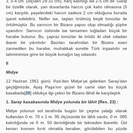
3, 5-4 cm. (ölçüleri 29-31 cm), harç kalınlığı ise 2-5 cm dir. Garip
bir özellik olarak, yan duvarlarda harcın çok kalın olmasına (5
cm) karşılık, payelerdeki harcın sadece 2 cm olduğuna burada
işaret edebiliriz. Nefler ise, taştan örülmüş beşik tonozlar ile
örtülmüştür. Bu sarnıcın bir Bizans yapısı olup olmadığı şüphe
uyandırır. Sarnıcın üstünde ise tamamen tuğladan küçük bir
harabe bulunur. Bu, çapraz tonozlar ile örtülü iki ufak odadan
ibaret bir yıkıntıdır. Bazıları tarafından bir Bizans eseri
zannedilen bu harabe, muhakkak surette Türk inşaatıdır ve
tahminimize göre bir büyük konağın taş odasıdır.
II
Midye
12 Haziran 1961 günü Vize’den Midye’ye giderken Saray’dan
geçtiğimizde, Ayaş Paşa’nın güzel bir camii olan bu küçük
kasabada[
20
] oldukça ilgi çekici bir Bizans lâhdi ile karşılaştık.
1.
Saray kasabasında Midye yolunda bir lâhit
(Res. 23) :
Midye yolunun sol tarafında bugün bir çeşme yalağı olarak
kullanılan 0 m. 70 x 1 m. 95 ölçüsünde bir lâhit vardır, 0 m. 085
kalınlığında ve 0 m. 50 derinliğinde bir tekneden ibarettir. Üst
kenarı kısmen kırık olmakla beraber, görülebilen bu yüzde