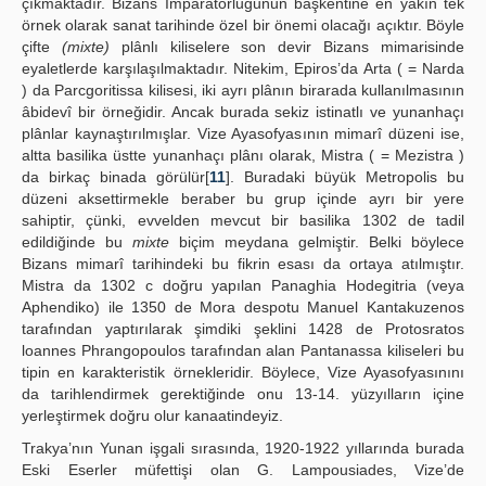
çıkmaktadır. Bizans İmparatorluğunun başkentine en yakın tek
örnek olarak sanat tarihinde özel bir önemi olacağı açıktır. Böyle
çifte
(mixte)
plânlı kiliselere son devir Bizans mimarisinde
eyaletlerde karşılaşılmaktadır. Nitekim, Epiros’da Arta ( = Narda
) da Parcgoritissa kilisesi, iki ayrı plânın birarada kullanılmasının
âbidevî bir örneğidir. Ancak burada sekiz istinatlı ve yunanhaçı
plânlar kaynaştırılmışlar. Vize Ayasofyasının mimarî düzeni ise,
altta basilika üstte yunanhaçı plânı olarak, Mistra ( = Mezistra )
da birkaç binada görülür[
11
]. Buradaki büyük Metropolis bu
düzeni aksettirmekle beraber bu grup içinde ayrı bir yere
sahiptir, çünki, evvelden mevcut bir basilika 1302 de tadil
edildiğinde bu
mixte
biçim meydana gelmiştir. Belki böylece
Bizans mimarî tarihindeki bu fikrin esası da ortaya atılmıştır.
Mistra da 1302 c doğru yapılan Panaghia Hodegitria (veya
Aphendiko) ile 1350 de Mora despotu Manuel Kantakuzenos
tarafından yaptırılarak şimdiki şeklini 1428 de Protosratos
loannes Phrangopoulos tarafından alan Pantanassa kiliseleri bu
tipin en karakteristik örnekleridir. Böylece, Vize Ayasofyasınını
da tarihlendirmek gerektiğinde onu 13-14. yüzyılların içine
yerleştirmek doğru olur kanaatindeyiz.
Trakya’nın Yunan işgali sırasında, 1920-1922 yıllarında burada
Eski Eserler müfettişi olan G. Lampousiades, Vize’de