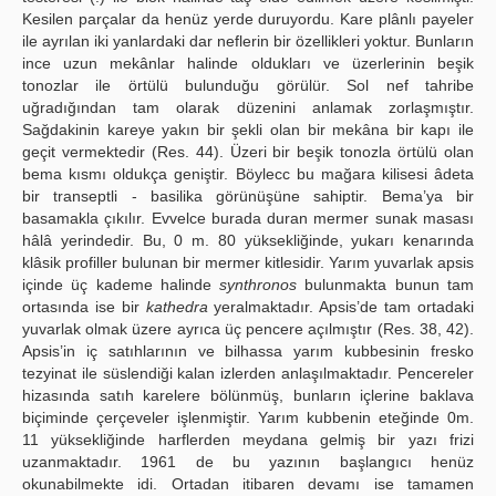
Kesilen parçalar da henüz yerde duruyordu. Kare plânlı payeler
ile ayrılan iki yanlardaki dar neflerin bir özellikleri yoktur. Bunların
ince uzun mekânlar halinde oldukları ve üzerlerinin beşik
tonozlar ile örtülü bulunduğu görülür. Sol nef tahribe
uğradığından tam olarak düzenini anlamak zorlaşmıştır.
Sağdakinin kareye yakın bir şekli olan bir mekâna bir kapı ile
geçit vermektedir (Res. 44). Üzeri bir beşik tonozla örtülü olan
bema kısmı oldukça geniştir. Böylecc bu mağara kilisesi âdeta
bir transeptli - basilika görünüşüne sahiptir. Bema’ya bir
basamakla çıkılır. Evvelce burada duran mermer sunak masası
hâlâ yerindedir. Bu, 0 m. 80 yüksekliğinde, yukarı kenarında
klâsik profiller bulunan bir mermer kitlesidir. Yarım yuvarlak apsis
içinde üç kademe halinde
synthronos
bulunmakta bunun tam
ortasında ise bir
kathedra
yeralmaktadır. Apsis’de tam ortadaki
yuvarlak olmak üzere ayrıca üç pencere açılmıştır (Res. 38, 42).
Apsis’in iç satıhlarının ve bilhassa yarım kubbesinin fresko
tezyinat ile süslendiği kalan izlerden anlaşılmaktadır. Pencereler
hizasında satıh karelere bölünmüş, bunların içlerine baklava
biçiminde çerçeveler işlenmiştir. Yarım kubbenin eteğinde 0m.
11 yüksekliğinde harflerden meydana gelmiş bir yazı frizi
uzanmaktadır. 1961 de bu yazının başlangıcı henüz
okunabilmekte idi. Ortadan itibaren devamı ise tamamen