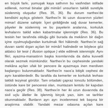
en büyük farkı, yumuşak kaya sathının bu vasfından istifade
edilerek, normal binalar gibi mimârî unsurların taklidi suretiyle
süslenmiş oluşudur (Res. 35, 36). Bu durum narthex’de
kendisini açıkça gösterir. Narthex’in iki uzun duvarının yüzleri
mimarî düzene sahiptir. İçeri girildiğinde sağ duvar kemerler,
pâyeler ile süslenmiş ve bu payelerin aralarına, korkuluk
levhalarını taklid eden kabartmalar işlenmiştir (Res. 36). Bu
tesisin her tarafında olduğu gibi burada da mekânın bir dağın
içine oyulmuşluğundan kurtulmak fikri hâkimdir. Narthex’in sağ
duvarı sanki dışarı açılan bir mimârî halindedir ve böylece göz
aldatıcı bir tesir
( illusion optique )
elde edilmek istenmiştir. Aynı
fikri, ayazma-manastırın başka kısımlarında da daha kuvvetli
olarak sezmek mümkündür. Narthex’in bu cephesinde yandaki
mekâna açılan ufak bir pencere ile ayazmaya inen merdiven
başlangıcı bulunmaktadır. Narthex’in naos’a bitişik cephesi de
aynı karakterdedir. Bu tarafda da kemerler ve korkuluk levhası
taklidi tezyinat görülür. Tam ortadaki çapraz tonozlu bölümden,
üstünde kare bir penceresi olan, muntazam lentolu bir kapıdan
naos’a geçilir (Res. 38). Narthex’in her iki uzun duvarında da
sivil uçlu âletler ile işlenmiş birçok yazı, isim ve tarihler
okunmaktadır. Bunların ayrı ayrı incelenmesi tek başına bir
araştırma olabilir. Yandaki mezar odasına açılan kare