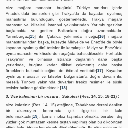
Vize mağara manastırı bugünkü Türkiye sınırları içinde
Anadolu’daki benzerleri gibi Trakya’da da kayadan oyulmuş
manastırlar bulunduğunu göstermektedir. Trakya mağara
manastır ve kiliseleri İstanbul yakınlarından Yarımburgaz’dan
başlamakta ve gerilere Balkanlara doğru uzanmaktadır.
Yarımburgaz[
15
] ile Çatalca yakınında inceğiz[
16
] mağara
manastırlarından başka, kuzeyde Midye’de ve Enez’de de böyle
kayadan oyulmuş dinî tesisler ile karşılaşılır. Midye ve Enez’deki
oyma manastır ve kiliselerden aşağıda bahsedilecektir. Herhalde
Trakya’nın ve bilhassa Istranca dağlarının daha başka
yerlerinde, bugüne kadar dikkati çekmemiş daha başka
örneklerin bulunabileceğine de ihtimal verilebilir[
17
]. Kayadan
oyulmuş manastır ve kiliseler Bulgaristan’a doğru devam ile,
meselâ Tırnovo yakınında duvarları fresko resimler ile süslü
tesisler halinde görülmektedir [
18
].
3.
Vize kalesinin bir unsuru : Sukulesi
(Res. 14, 15, 18-21) :
Vize kalesinin (Res. 14, 15) eteğinde, Tabakhane deresi denilen
bir akarsuyun kenarında çok ilgiçekici bir kule
bulunmaktadır[
19
]. İçerisi moloz taşından olmakla beraber dış
yüzleri çok muntazam kesme taştan yapılmış olan bu dikdörtgen
plânlı kule, birkaç kat olarak düşünülmüştür. En altta eskiden iki