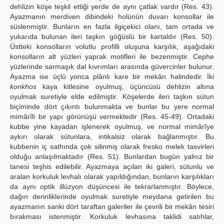
dehlizin köşe teşkil ettiği yerde de aynı çatlak vardır (Res. 43).
Ayazmanın merdiven dibindeki holünün duvarı konsollar ile
süslenmiştir. Bunların en fazla ilgiçekici olanı, tam ortada ve
yukarıda bulunan ileri taşkın göğüslü bir kartaldır (Res. 50).
Üstteki konsolların volutlu profilli oluşuna karşılık, aşağıdaki
konsolların alt yüzleri yaprak motifleri ile bezenmiştir. Cephe
yüzlerinde sarmaşık dal kıvrımları arasında güvercinler bulunur.
Ayazma ise üçlü yonca plânlı kare bir mekân halindedir. İki
konkhos
kaya kitlesine oyulmuş, üçüncüsü dehlizin altına
oyulmak suretiyle elde edilmiştir. Köşelerde ileri taşkın sütun
biçiminde dört çıkıntı bulunmakta ve bunlar bu yere normal
mimârîli bir yapı görünüşü vermektedir (Res. 45-49). Ortadaki
kubbe yine kayadan işlenerek oyulmuş, ve normal mimârîye
aykırı olarak sütunlara, intikalsiz olarak bağlanmıştır. Bu
kubbenin iç sathında çok silinmiş olarak fresko melek tasvirleri
olduğu anlaşılmaktadır (Res. 51). Bunlardan bugün yalnız bir
tanesi teşhis edilebilir. Ayazmaya açılan iki galeri, sütunlu ve
aralan korkuluk levhalı olarak yapıldığından, bunların karşılıkları
da aynı optik illüzyon düşüncesi ile tekrarlanmıştır. Böylece,
dağın derinliklerinde oyulmak suretiyle meydana getirilen bu
ayazmanın sanki dört taraftan galeriler ile çevrili bir mekân tesiri
bırakması istenmiştir. Korkuluk levhasına taklidi satıhlar,