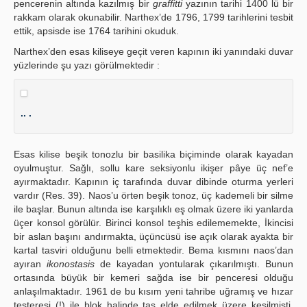
pencerenin altında kazılmış bir
graffitti
yazının tarihi 1400 lü bir
rakkam olarak okunabilir. Narthex’de 1796, 1799 tarihlerini tesbit
ettik, apsisde ise 1764 tarihini okuduk.
Narthex’den esas kiliseye geçit veren kapının iki yanındaki duvar
yüzlerinde şu yazı görülmektedir :
.. .
Esas kilise beşik tonozlu bir basilika biçiminde olarak kayadan
oyulmuştur. Sağlı, sollu kare seksiyonlu ikişer pâye üç nef’e
ayırmaktadır. Kapının iç tarafında duvar dibinde oturma yerleri
vardır (Res. 39). Naos’u örten beşik tonoz, üç kademeli bir silme
ile başlar. Bunun altında ise karşılıklı eş olmak üzere iki yanlarda
üçer konsol görülür. Birinci konsol teşhis edilememekte, İkincisi
bir aslan başını andırmakta, üçüncüsü ise açık olarak ayakta bir
kartal tasviri olduğunu belli etmektedir. Bema kısmını naos’dan
ayıran
ikonostasis
de kayadan yontularak çıkarılmıştı. Bunun
ortasında büyük bir kemeri sağda ise bir penceresi olduğu
anlaşılmaktadır. 1961 de bu kısım yeni tahribe uğramış ve hızar
testeresi (!) ile blok halinde taş elde edilmek üzere kesilmişti.