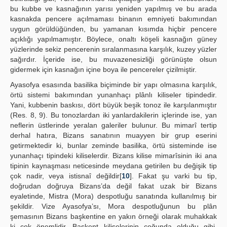
bu kubbe ve kasnağının yarısı yeniden yapılmış ve bu arada
kasnakda pencere açılmaması binanın emniyeti bakımından
uygun görüldüğünden, bu yamanan kısımda hiçbir pencere
açıklığı yapılmamıştır. Böylece, onaltı köşeli kasnağın güney
yüzlerinde sekiz pencerenin sıralanmasına karşılık, kuzey yüzler
sağırdır. İçeride ise, bu muvazenesizliği görünüşte olsun
gidermek için kasnağın içine boya ile pencereler çizilmiştir.
Ayasofya esasında basilika biçiminde bir yapı olmasına karşılık,
örtü sistemi bakımından yunanhaçı plânlı kiliseler tipindedir.
Yani, kubbenin baskısı, dört büyük beşik tonoz ile karşılanmıştır
(Res. 8, 9). Bu tonozlardan iki yanlardakilerin içlerinde ise, yan
neflerin üstlerinde yeralan galeriler bulunur. Bu mimarî tertip
derhal hatıra, Bizans sanatının muayyen bir grup eserini
getirmektedir ki, bunlar zeminde basilika, örtü sisteminde ise
yunanhaçı tipindeki kiliselerdir. Bizans kilise mimarîsinin iki ana
tipinin kaynaşması neticesinde meydana getirilen bu değişik tip
çok nadir, veya istisnaî değildir[
10
]. Fakat şu varki bu tip,
doğrudan doğruya Bizans’da değil fakat uzak bir Bizans
eyaletinde, Mistra (Mora) despotluğu sanatında kullanılmış bir
şekildir. Vize Ayasofya’sı, Mora despotluğunun bu plân
şemasının Bizans başkentine en yakın örneği olarak muhakkak
ki çok önemlidir. Başkent kiliselerinin çoğunda olduğu gibi,