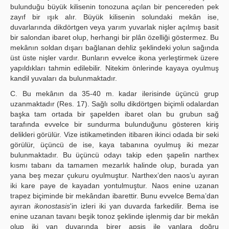
bulunduğu büyük kilisenin tonozuna açılan bir pencereden pek
zayıf bir ışık alır. Büyük kilisenin solundaki mekân ise,
duvarlarında dikdörtgen veya yarım yuvarlak nişler açılmış basit
bir salondan ibaret olup, herhangi bir plân özelliği göstermez. Bu
mekânın soldan dışarı bağlanan dehliz şeklindeki yolun sağında
üst üste nişler vardır. Bunların evvelce ikona yerleştirmek üzere
yapıldıkları tahmin edilebilir. Nitekim önlerinde kayaya oyulmuş
kandil yuvaları da bulunmaktadır.
C. Bu mekânın da 35-40 m. kadar ilerisinde üçüncü grup
uzanmaktadır (Res. 17). Sağlı sollu dikdörtgen biçimli odalardan
başka tam ortada bir şapelden ibaret olan bu grubun sağ
tarafında evvelce bir sundurma bulunduğunu gösteren kiriş
delikleri görülür. Vize istikametinden itibaren ikinci odada bir seki
görülür, üçüncü de ise, kaya tabanına oyulmuş iki mezar
bulunmaktadır. Bu üçüncü odayı takip eden şapelin narthex
kısmı tabanı da tamamen mezarlık halinde olup, burada yan
yana beş mezar çukuru oyulmuştur. Narthex’den naos’u ayıran
iki kare paye de kayadan yontulmuştur. Naos enine uzanan
trapez biçiminde bir mekândan ibarettir. Bunu evvelce Bema’dan
ayıran
ikonostasis
'in izleri iki yan duvarda farkedilir. Bema ise
enine uzanan tavanı beşik tonoz şeklinde işlenmiş dar bir mekân
olup iki yan duvarında birer apsis ile yanlara doğru