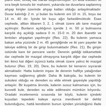
sıra beşik tonozlu bir mahzeni, yukarıda ise duvarlara saplanmış
ahşap kirişler üzerinde ahşap katları olduğu anlaşılmaktadır.
Duvar kalınlığı 2 m. yi bulan bu kulenin eni 10 m. 15, boyu ise
14 m. 40 dır. İçinde bir kuyu ağzı farkedilmcktcdir. Esas
cephede, alttan itibaren 3, 2, 1 olmak üzere altı tane mazgal
açılmıştır. Bunların açıklığının içeride 1 m. 50 yi bulmasına
karşılık dış açıklığı sadece 0 m. 15-0 m. 20 den ibarettir ve
lentoları ahşaptan yapılmıştır (Res. 22). Bu kulenin yamaca
bakan arka yüzünde 2 m. 45 genişliğinde ve iki yanı payeler ile
takviye edilmiş bir de girişi bulunmaktadır (Res. 21). Bu girişin
üstünde kare bir pencere vardır. Derenin geldiği istikametteki
dar cephede bir mazgal olmayışına karşılık diğer dar cephede
biri ikinci kat diğeri üçüncü katta olmak üzere yalnız iki mazgal
bulunur (Res. 19, 20). Dere, bu kulenin bir kenarını sıyırarak
akmaktadır. Hatta kulenin inşası ile derenin hafifçe yatağından
kayması sağlanmış gibidir. Daha ilk bakışda, bu kulenin bir
sukulesi olduğu ve dereden su elde etmek gayesiyle yapıldığı
anlaşılır. Bir kuşatma ânında, kalenin susuz kalmaması için, bu
kuvvetli kule, dereden su elde edilmesini mümkün kılıyordu.
Oradaki incelememiz sırasında bir köylü, kulenin içindeki
kuyudan tepedeki kaleye ayrıca merdivenli bir dehliz
bulunduğunu, hattâ kendisinin bunun içinden yürüdüğünü ifade