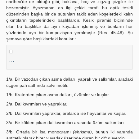
narthex’de de olduğu gibi, baklava, haç ve zigzag çizgiler ile
bezenmiştir. Ayazmanın en ilgi çekici tarafı bu optik tesirli
düzeninden başka bir de sütunları taklit eden köşelerdeki kalın
çıkıntıların tepelerindeki başlıklardır. Kesik piramid biçiminde
olan bu başlıklar da aynı kayadan işlenmiş ve bunların her
yüzlerinde ayrı bir kompozisyon yeralmıştır (Res. 45-48). Şu
şemaya göre başlıklardaki konular :
.. .
1/a. Bir vazodan çıkan asma dalları, yaprak ve salkımlar, aradaki
üçgen pah sathında selvi motifi.
1/b. Kraterden çıkan asma dalları, üzümler ve kuşlar.
2/a. Dal kıvrımları ve yapraklar.
2/b. Dal kıvrımları yapraklar, aralarda ise hayvanlar ve kuşlar.
3/a. Bir kökten çıkan dal kıvrımları arasında üzüm salkımları.
3/b. Ortada bir Isa monogramı
(ehrisma)
, bunun iki yanında
antitetik olarak birer yuvarlak üzerinde duran bir çift güvercin.