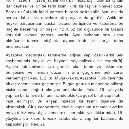
ile, H. 1190 ( = 1176) tarihli kırık bir mezartaşı, ufak bir lahdin
dar cephesi ve bir de tarih kısmı kırık bir taş ve nihayet güzel
Barok uslûplu bir lâhid parçası burada belirtilebilir. Aynı avluda
ayrıca daha eski devirlere ait parçalar da görülür. Antik bir
heykel parçasından başka, bizans-ion tipinde ve kabartma bir
haç ile bezenmiş bir başlık, 42 X 52 cm ölçüsünde bir Bizans
korkuluk levhası parçası vardır. Aynı levhanın orta kısmı
olduğunu tahmin ettiğimiz ayrıca kırık bir parça daha
bulunmaktadır.
Ayasofya, geçmişteki tamirlerde orijinal yapı özelliklerini pek
kaybetmemiş büyük ve heybetli sayılabilecek bir eserdir[
9
].
Ayakta tutulabilmesi için gerekli olan tamir ve eklemeler,
bünyesine ve mimari düzeninin ana çizgilerine pek zarar
vermemiştir (Res. 1, 2, 3). Muhakkak ki, Ayasofya Türk devrinde
birkaç önemli tamir geçirmiştir. Bugün görülen minber ve mihrap
hiçbir sanat değeri olmıyan unsurlardır. Fakat 19. yüzyılda
yapılan bir tamirde binanın içinde oldukça güzel bir ahşap mahfil
inşa edilmiştir. Bu ahşap inşaatın bir kısmı dışarıya da
aksetmiştir. Giriş cephesinde, cümle kapısının üstünde evvelce
mevcut ikiz veya üçüz pencereler herhalde yıkıldıklarından, 19.
yüzyılda bu kısım
Empire
üslubunda ahşap bir kaplama ile
kapatılmıştır (Res. 2).