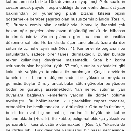
kubbe tamiri ile birlikte Türk devrinde mi yapılmıştır? Bu suallerin
cevabı ancak payeler raspa edildiğinde verilebilir. Bina, üst yapı
bakımından bir yunanhaçı plânlı Bizans kilisesi biçimi
göstermekle beraber şaşırtıcı olan husus zemin plânıdır (Res. 4,
5). Burada zemin plânı denildiğinde, binayı iç ifadesini çok
bozan ağır payeler olmaksızın düşündüğümüzü de bilhassa
belirtmek isteriz. Zemin plânına göre bu bina bir basilika
düzenine sahiptir. Herbir dizide üçer tane olmak üzere iki dizi
sütun ile üç nef’e ayrılmıştı (Res. 4). Kemerler ile bağlanan bu
sütunlardan, sadece birer tanesi durmaktadır. Bunlar burada
tekrar kullanılmış devşirme malzemedir. Kaba bir korint
uslubunda olan başlıkları (yük. 57 cm), sütunların gövdeleri gibi
kalın bir yağlıboya tabakası ile sarılmıştır. Çeşitli devirlerin
tamirleri ile binanın döşemesinde bir yükselme meydana
gelmiştir. Boyları 2 m. yi ancak bulan sütun gövdeleri bu yüzden
bodur bir görünüş arzetmektedir. Yan nefler, sütunları yan
duvarlara bağlayan kemerlerin yardımı ile dörder bölüme
ayrılmıştır. Bu bölümlerden iki uçlardakiler çapraz tonozlar,
ortadakiler ise beşik tonozlar ile örtülmüştür. Orta nefin üstünde,
belirli bir oval biçime sahip, pandantifli büyük bir kubbe
bulunmaktadır (Res. 8). Bu kubbe, poligonal oldukça yüksek ve
pencereli bir kasnak üstüne oturmaktadır (Res. 3). Yukarıda da
belirtildiği gibi, Türk devrinde karşılaştığı bir hasar neticesinde,