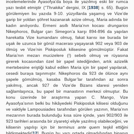
incelemelerinde Ayasofya’da boya ile yazılmış eski bir rumca
yazı tesbit etmiştir (
“Thrakika"
dergisi, IX [
1938
] s. 65). Bugün
görülemiyen bu yazıda 9-10. yüzyıllarda yaşamış ve Vize’de
garip bir yoldan şöhret kazanarak azize olmuş, Maria adında bir
kadın anılıyordu. Ermeni asıllı Maria’nın kocası
drungarios
Nikephoros, Bulgar çarı Simegon’a karşı 894-896 da yapılan
harekatta Vize kumandanı olmuş, fakat karısı ise burada bir
uşak ile uzunca bir gönül macerası yaşayarak 902 veya 903 de
ölmüş ve Vize’nin Piskiposluk kilisesine gömülmüştür. Fakat
Maria’nın mezarı mucizelere (!) sebeb olmuş ve rüyasına
girerek kocasından özel bir şapel istediğinden, artık azizelik
mertebesine eriştiği kabul edilen Maria için bir şapel yapılarak,
cesedi buraya taşınmıştır. Nikephoros da 923 de ölünce aynı
şapele gömülmüş, kasaba Bulgar’lar tarafından az sonra
yakılmış, ancak 927 de Vize’de Bizans idaresi yeniden
sağlamlaşınca, bu şapel bir manastırın merkezi olmuştur. Bu
konu üzerinde bir araştırma yapan C. Mango, Vize
Ayasofya’sının belki bu hikâyedeki Piskiposluk kilisesi olduğunu
ve vaktiyle Lampousiades tarafından görülen yazının, Maria’nın
mezarının burada bulunduğu kısa süre içinde, yani 902/903 ile
923 tarihleri arasında bir ziyaretçi eliyle yazılmış olabileceğini, ve
kilisenin yapılışı için bir
terminus ante quem
teşkil ettiğini
bildirmektedir[
12
]. Bugün bu yazı ortada olmadığından binanın