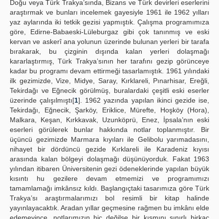
Doğu veya Türk Trakya’sında, Bizans ve Türk devirleri eserlerini
araştırmak ve bunları incelemek gayesiyle 1961 ile 1962 yılları
Yayın Politikaları
yaz aylarında iki tetkik gezisi yapmıştık. Çalışma programımıza
göre, Edirne-Babaeski-Lüleburgaz gibi çok tanınmış ve eski
Kılavuzlar
kervan ve askerî ana yolunun üzerinde bulunan yerleri bir tarafa
bırakarak, bu çizginin dışında kalan yerleri dolaşmağı
İletişim
kararlaştırmış, Türk Trakya’sının her tarafını gezip görünceye
kadar bu programı devam ettirmeği tasarlamıştık. 1961 yılındaki
ilk gezimizde, Vize, Midye, Saray, Kırklareli, Pınarhisar, Ereğli,
Tekirdağı ve Eğnecik görülmüş, buralardaki çeşitli eski eserler
üzerinde çalışılmıştı[
1
]. 1962 yazında yapılan ikinci gezide ise,
Tekirdağı, Eğnecik, Şarköy, Eriklice, Mürefte, Hoşköy (Hora),
Malkara, Keşan, Kırkkavak, Uzunköprü, Enez, İpsala’nın eski
eserleri görülerek bunlar hakkında notlar toplanmıştır. Bir
üçüncü gezimizde Marmara kıyıları ile Gelibolu yarımadasını,
nihayet bir dördüncü gezide Kırklareli ile Karadeniz kıyısı
arasında kalan bölgeyi dolaşmağı düşünüyorduk. Fakat 1963
yılından itibaren Üniversitenin gezi ödeneklerinde yapılan büyük
kısıntı hu gezilere devam etmemizi ve programımızı
tamamlamağı imkânsız kıldı. Başlangıçtaki tasarımıza göre Türk
Trakya’sı araştırmalarımızı bol resimli bir kitap halinde
yayınlayacaktık. Aradan yıllar geçmesine rağmen bu imkânı elde
edemeyince, notlarımızın hiç değilse bir kısmını sınırlı birkaç