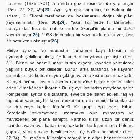
Laurens (1825-1901) tarafından güzel resimleri de yapılmıştır
(Res. 27, 32, 49)[
23
]. Aynı yer çok sonraları, bir Bulgar ilim
adamı, K. Skorpil tarafından da incelenerek, doğru bir plânı
yayınlanmıştır (Res. 30)[
24
]. Yakın tarihlerde F. Dirimtekin
buraya dair kısa bir not ile birlikte Skorpil’in plânım bir daha
yayınlamıştır[
25
]. 1963 de basılan bir yazımızda da bu yer, kısa
bir nota konu olmuştur[
26
].
Midye ayazma ve manastırı, tamamen kaya kitlesinin içi
oyularak şekillendirilmiş üç kısımdan meydana gelmiştir (Res.
31). Birinci ve önemli unsur bütün akşamı kayadan yontularak
yapılmış büyük bîr kilisedir. Bunun arka tarafında ve kayanın
derinliklerinde kudsal suyun çıktığı ayazma kısmı bulunmaktadır.
Nihayet üçüncü kısım kilisenin narthex’ine bitişik biribirini takip
eden iki mekândan ibarettir. Bu üç ayrı kısımdan meydana gelen
kompleksin ayrıca dış tarafına, evvelce de işaret edilen, taş ve
tuğladan yapılmış bir takım mekânlar da eklenmişti ki bunlar da
bir dereceye kadar dördüncü bîr grup teşkil eder. Kilise,
Karadeniz istikametinde uzanmakta olup muntazam ve
muvazeneli bir plâna sahiptir. Narthex kısmı uzun bir dehliz
halinde ayazmaya kadar ulaşmaktadır. Bu kısmın orta bölümü
çapraz, yanlardakiler beşik tonozlu üç bölüm halindedir (Res.
32-34). Bu mağara kilisesinin tanıdığımız diğer benzerlerinden