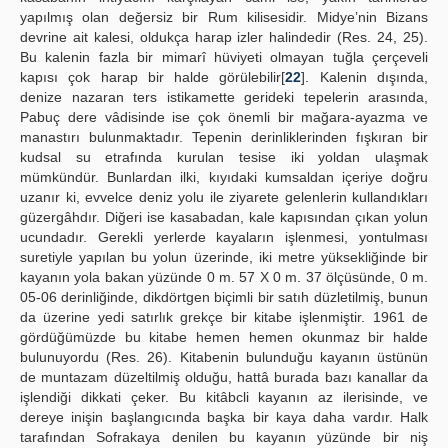
yapılmış olan değersiz bir Rum kilisesidir. Midye’nin Bizans
devrine ait kalesi, oldukça harap izler halindedir (Res. 24, 25).
Bu kalenin fazla bir mimarî hüviyeti olmayan tuğla çerçeveli
kapısı çok harap bir halde görülebilir[
22
]. Kalenin dışında,
denize nazaran ters istikamette gerideki tepelerin arasında,
Pabuç dere vâdisinde ise çok önemli bir mağara-ayazma ve
manastırı bulunmaktadır. Tepenin derinliklerinden fışkıran bir
kudsal su etrafında kurulan tesise iki yoldan ulaşmak
mümkündür. Bunlardan ilki, kıyıdaki kumsaldan içeriye doğru
uzanır ki, evvelce deniz yolu ile ziyarete gelenlerin kullandıkları
güzergâhdır. Diğeri ise kasabadan, kale kapısından çıkan yolun
ucundadır. Gerekli yerlerde kayaların işlenmesi, yontulması
suretiyle yapılan bu yolun üzerinde, iki metre yüksekliğinde bir
kayanın yola bakan yüzünde 0 m. 57 X 0 m. 37 ölçüsünde, 0 m.
05-06 derinliğinde, dikdörtgen biçimli bir satıh düzletilmiş, bunun
da üzerine yedi satırlık grekçe bir kitabe işlenmiştir. 1961 de
gördüğümüzde bu kitabe hemen hemen okunmaz bir halde
bulunuyordu (Res. 26). Kitabenin bulunduğu kayanın üstünün
de muntazam düzeltilmiş olduğu, hattâ burada bazı kanallar da
işlendiği dikkati çeker. Bu kitâbcli kayanın az ilerisinde, ve
dereye inişin başlangıcında başka bir kaya daha vardır. Halk
tarafından Sofrakaya denilen bu kayanın yüzünde bir niş