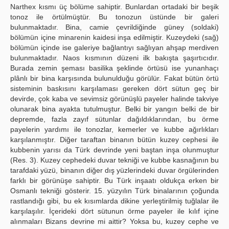
Narthex kısmı üç bölüme sahiptir. Bunlardan ortadaki bir beşik
tonoz ile örtülmüştür. Bu tonozun üstünde bir galeri
bulunmaktadır. Bina, camie çevrildiğinde güney (soldaki)
bölümün içine minarenin kaidesi inşa edilmiştir. Kuzeydeki (sağ)
bölümün içinde ise galeriye bağlantıyı sağlıyan ahşap merdiven
bulunmaktadır. Naos kısmının düzeni ilk bakışta şaşırtıcıdır.
Burada zemin şeması basilika şeklinde örtüsü ise yunanhaçı
plânlı bir bina karşısında bulunulduğu görülür. Fakat bütün örtü
sisteminin baskısını karşılaması gereken dört sütun geç bir
devirde, çok kaba ve sevimsiz görünüşlü payeler halinde takviye
olunarak bina ayakta tutulmuştur. Belki bir yangın belki de bir
depremde, fazla zayıf sütunlar dağıldıklarından, bu örme
payelerin yardımı ile tonozlar, kemerler ve kubbe ağırlıkları
karşılanmıştır. Diğer taraftan binanın bütün kuzey cephesi ile
kubbenin yarısı da Türk devrinde yeni baştan inşa olunmuştur
(Res. 3). Kuzey cephedeki duvar tekniği ve kubbe kasnağının bu
tarafdaki yüzü, binanın diğer dış yüzlerindeki duvar örgülerinden
farklı bir görünüşe sahiptir. Bu Türk inşaatı oldukça erken bir
Osmanlı tekniği gösterir. 15. yüzyılın Türk binalarının çoğunda
rastlandığı gibi, bu ek kısımlarda dikine yerleştirilmiş tuğlalar ile
karşılaşılır. İçerideki dört sütunun örme payeler ile kılıf içine
alınmaları Bizans devrine mi aittir? Yoksa bu, kuzey cephe ve