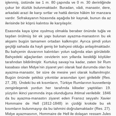
işlenmiş, üstünde ise 1 m. 80 çapında ve 0 m. 30 derinliğinde
çukur bir düzlük bulunmaktadır. Buradan, vâdi, manastır, dere,
arkadaki arazi ile karşı sırtlar ve hattâ denize hâkim bir manzara
vardır. Sofrakayanın hizasında aşağıda bir kaynak, bunun da az
ilerisinde bir köprü kalıntısı ile karşılaşılır.
Esasında kaya içine oyulmuş olmakla beraber önünde tuğla ve
taşdan örülmüş bir ek yapı bulunan ayazma-manastırın bu ek
akşamı bugün tamamen ortadan kalkmıştır. Ayrıca şimdi yolun
geçtiği sahada da hayli geniş bir bahçesi olduğu anlaşılmaktadır.
Bu bahçenin duvarının kalıntıları yolun sağında elan görülebilir.
Bahçedeki ağaçlardan cevizlerin son yıllarda kesildiği köylüler
tarafından bildirilmiştir. Kurtuluş savaşı’na kadar, zaten bir Rum
kasabası olan Midye’nin ziyaret yeri olarak faal durumda olan bu
ayazma-manastır, bir süre de mesire yeri olarak kullanılmıştır.
Bugün önünde şekilsiz yıkıntılar arasından içeri girilebilir (Res.
27, 28). Ündeki bu ek kısımların, Türkiye Rumlarının kuvvetlenip
zenginleşerek yurdun her tarafında kiliseler yaptıkları 19.
yüzyılın ikinci yarımında inşa olunduğuna ihtimal verilebilir. 1846
da bu ayazma-manastırı ziyaret eden Fransız seyyahı Xavier
Hommaire de Hell (1812-1848) in çizdiği krokide bu ek
kısımların bulunmayışı da bu tahmini doğrulamaktadır (Res. 27).
Midye ayazmasının, Hommaire de Hell ile dolaşan ressam Jules