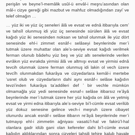
perişân ve beyne’l-memâlik usûl-ü envâl-i meşru’asından olan
mâl-ı cizye gereği gibi mazbut ve mahfuz olmadığından zayi’ ve
telef olmağın …
… yüz iki ve yüz üç seneleri âlâ ve evsat ve ednâ itibarıyla cem’
ve tahsîl olunmuş idi yüz üç senesinde sürülen âlâ ve evsat
kağıdı yüz iki senesinden noksan ve tahsil olunmak ile yüz dört
senesinde ehl-i zimmet esnâf-ı selâseyi beynlerinde mer’i
tutmak üzere muhattar olan ale’s-seviye evsat kağıdı verilmek
ferman olunub bâdehu yüz beş ve yüz altı senelerinde verilen
evrâkın yüz evrakda yirmisi âlâ ve altmışı evsat ve yirmisi ednâ
tevcih olunmak üzere ferman olunmuş idi lakin ol vech üzere
tevcîh olunmakdan fukarâya ve cizyedarlara kemâl-i mertebe
‘usret olub ve cizyedarların dahi aynı esnâf-ı selâse kağıdın
tevzi’inden fukarâya ta’addileri def ’ bir vechle mümkün
olmamağla yüz yedi senesinde esnaf-ı selâse itibarsız re’âyâ
beynlerinde mer’i tutmak üzere her yüz kağıda on âlâ ve yetmiş
evsat ve yirmi edna itibarıyla ale’s-seviye bi’l-cümle evsat verilüb
yüz dokuz senesine gelince vech-i meşruh üzere cibayet
olunurdu ancak esnâf-ı selâse itibarın re’âyâ beynlerinde mer’i
tutmayıp ehl-i zimmetin ağniyası vasatü’l-hal ve fakirü’l-hal
olanlara gadr idüb gani olan kefereler dahi bi’l-cümle evsat
kağıdın aldıklarından sonra cizyeleri tahsili tehire kalub havale