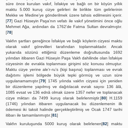
süre önce kurulan vakıf, İsfakiye ve bağlı on bir köyün yıllık
maktu 5.000 kuruş cizye gelirleri ile birlikte tüm gelirlerinin
Mekke ve Medine’ye gönderilmek üzere tahsis edilmesini içerir.
[
77
] Gazi Hüseyin Paşa’nın vefatı ile vakıf yönetimini önce oğlu
Mehmet Ağa, ardından da 1762’de Fatma Sultan devralmıştır.
[
78
]
Vakfın şartları gereğince İsfakiye ve bağlı köylerin cizyesi maktu
olarak vakıf görevlileri tarafından toplanmaktadır. Ancak
yukarıda sözünü ettiğimiz düzenleme doğrultusunda 1692
yılından itibaren Gazi Hüseyin Paşa Vakfı dahilinde olan İsfakiye
cizyesinin de evrakla toplanması girişimi söz konusu olmuştur.
Maktu cizye yerine ale’r-ru’s (kişi başına) toplanması ve evrak
dağıtımı işlemi bölgede büyük tepki görmüş ve uzun süre
uygulanamamıştır.[
79
] 1745 yılında vakfın cizyesi için yeniden
bir düzenleme yapılmış ve dağıtılacak evrak sayısı 136 âlâ,
1085 evsat ve 136 ednâ olmak üzere 1357 nefer ve toplanacak
cizye miktarı da 7499 kuruş olarak belirlenmiştir.[
80
] H.1159
(1746) yılından itibaren uygulanacak bu düzenlemenin ilk
ödemesi iki taksit halinde gerçekleştirilmiş ve Ocak 1747 tarihi
itibarı ile tamamlanmıştır.[
81
]
Vakfın kuruluşunda 5000 kuruş olarak belirlenen[
82
] maktu