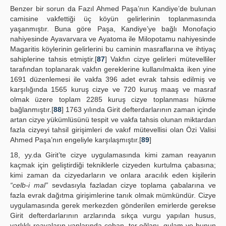
Benzer bir sorun da Fazıl Ahmed Paşa’nın Kandiye’de bulunan
camisine vakfettiği üç köyün gelirlerinin toplanmasında
yaşanmıştır. Buna göre Paşa, Kandiye’ye bağlı Monofaçio
nahiyesinde Ayavarvara ve Ayatoma ile Milopotamu nahiyesinde
Magaritis köylerinin gelirlerini bu caminin masraflarına ve ihtiyaç
sahiplerine tahsis etmiştir.[
87
] Vakfın cizye gelirleri mütevelliler
tarafından toplanarak vakfın gereklerine kullanılmakta iken yine
1691 düzenlemesi ile vakfa 396 adet evrak tahsis edilmiş ve
karşılığında 1565 kuruş cizye ve 720 kuruş maaş ve masraf
olmak üzere toplam 2285 kuruş cizye toplanması hükme
bağlanmıştır.[
88
] 1763 yılında Girit defterdarlarının zaman içinde
artan cizye yükümlüsünü tespit ve vakfa tahsis olunan miktardan
fazla cizyeyi tahsil girişimleri de vakıf mütevellisi olan Özi Valisi
Ahmed Paşa’nın engeliyle karşılaşmıştır.[
89
]
18, yy.da Girit’te cizye uygulamasında kimi zaman reayanın
kaçmak için geliştirdiği tekniklerle cizyeden kurtulma çabasına;
kimi zaman da cizyedarların ve onlara aracılık eden kişilerin
“celb-i mal”
sevdasıyla fazladan cizye toplama çabalarına ve
fazla evrak dağıtma girişimlerine tanık olmak mümkündür. Cizye
uygulamasında gerek merkezden gönderilen emirlerde gerekse
Girit defterdarlarının arzlarında sıkça vurgu yapılan husus,
varlıklı reayaların yanlarında çoban, ter oğlanı, gulam ve bunun