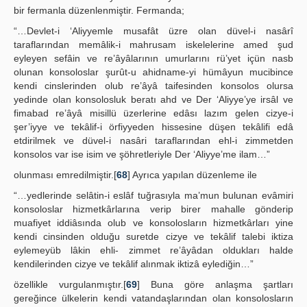
bir fermanla düzenlenmiştir. Fermanda;
“…Devlet-i ‘Aliyyemle musafât üzre olan düvel-i nasârî
taraflarından memâlik-i mahrusam iskelelerine amed şud
eyleyen sefâin ve re’âyâlarının umurlarını rü’yet içün nasb
olunan konsoloslar şurût-u ahidname-yi hümâyun mucibince
kendi cinslerinden olub re’âyâ taifesinden konsolos olursa
yedinde olan konsolosluk beratı ahd ve Der ‘Aliyye’ye irsâl ve
fimabad re’âyâ misillü üzerlerine edâsı lazım gelen cizye-i
şer’iyye ve tekâlif-i örfiyyeden hissesine düşen tekâlifi edâ
etdirilmek ve düvel-i nasâri taraflarından ehl-i zimmetden
konsolos var ise isim ve şöhretleriyle Der ‘Aliyye’me ilam…”
olunması emredilmiştir.[
68
] Ayrıca yapılan düzenleme ile
“…yedlerinde selâtin-i eslâf tuğrasıyla ma’mun bulunan evâmiri
konsoloslar hizmetkârlarına verip birer mahalle gönderip
muafiyet iddiâsında olub ve konsolosların hizmetkârları yine
kendi cinsinden olduğu suretde cizye ve tekâlif talebi iktiza
eylemeyüb lâkin ehli- zimmet re’âyâdan oldukları halde
kendilerinden cizye ve tekâlif alınmak iktizâ eylediğin…”
özellikle vurgulanmıştır.[
69
] Buna göre anlaşma şartları
gereğince ülkelerin kendi vatandaşlarından olan konsolosların