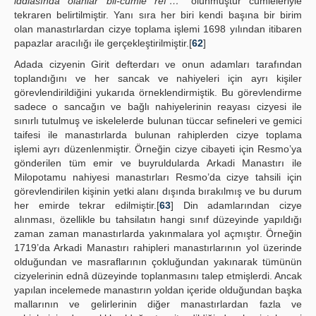
iddiâsında olanlar bil-cümle ref’…”
olunmuştur cümleleriyle
tekraren belirtilmiştir. Yanı sıra her biri kendi başına bir birim
olan manastırlardan cizye toplama işlemi 1698 yılından itibaren
papazlar aracılığı ile gerçekleştirilmiştir.[
62
]
Adada cizyenin Girit defterdarı ve onun adamları tarafından
toplandığını ve her sancak ve nahiyeleri için ayrı kişiler
görevlendirildiğini yukarıda örneklendirmiştik. Bu görevlendirme
sadece o sancağın ve bağlı nahiyelerinin reayası cizyesi ile
sınırlı tutulmuş ve iskelelerde bulunan tüccar sefineleri ve gemici
taifesi ile manastırlarda bulunan rahiplerden cizye toplama
işlemi ayrı düzenlenmiştir. Örneğin cizye cibayeti için Resmo’ya
gönderilen tüm emir ve buyruldularda Arkadi Manastırı ile
Milopotamu nahiyesi manastırları Resmo’da cizye tahsili için
görevlendirilen kişinin yetki alanı dışında bırakılmış ve bu durum
her emirde tekrar edilmiştir.[
63
] Din adamlarından cizye
alınması, özellikle bu tahsilatın hangi sınıf düzeyinde yapıldığı
zaman zaman manastırlarda yakınmalara yol açmıştır. Örneğin
1719’da Arkadi Manastırı rahipleri manastırlarının yol üzerinde
olduğundan ve masraflarının çokluğundan yakınarak tümünün
cizyelerinin ednâ düzeyinde toplanmasını talep etmişlerdi. Ancak
yapılan incelemede manastırın yoldan içeride olduğundan başka
mallarının ve gelirlerinin diğer manastırlardan fazla ve