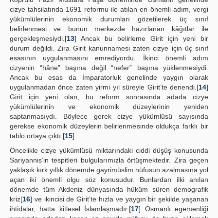
cizye tahsilatında 1691 reformu ile atılan en önemli adım, vergi
yükümlülerinin ekonomik durumları gözetilerek üç sınıf
belirlenmesi ve bunun merkezde hazırlanan kâğıtlar ile
gerçekleşmesiydi.[
13
] Ancak bu belirleme Girit için yeni bir
durum değildi. Zira Girit kanunnamesi zaten cizye için üç sınıf
esasının uygulanmasını emrediyordu. İkinci önemli adım
cizyenin “hâne” başına değil “nefer” başına yüklenmesiydi.
Ancak bu esas da İmparatorluk genelinde yaygın olarak
uygulanmadan önce zaten yirmi yıl süreyle Girit’te denendi.[
14
]
Girit için yeni olan, bu reform sonrasında adada cizye
yükümlülerinin ve ekonomik düzeylerinin yeniden
saptanmasıydı. Böylece gerek cizye yükümlüsü sayısında
gerekse ekonomik düzeylerin belirlenmesinde oldukça farklı bir
tablo ortaya çıktı.[
15
]
Öncelikle cizye yükümlüsü miktarındaki ciddi düşüş konusunda
Sariyannis’in tespitleri bulgularımızla örtüşmektedir. Zira geçen
yaklaşık kırk yıllık dönemde gayrimüslim nüfusun azalmasına yol
açan iki önemli olgu söz konusudur. Bunlardan ilki anılan
dönemde tüm Akdeniz dünyasında hüküm süren demografik
kriz[
16
] ve ikincisi de Girit’te hızla ve yaygın bir şekilde yaşanan
ihtidalar, hatta kitlesel İslamlaşmadır.[
17
] Osmanlı egemenliği