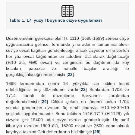
Tablo 1. 17. yüzyıl boyunca cizye uygulaması
Düzenlemenin gerekçesi olan H. 1110 (1698-1699) senesi cizye
uygulamasına gelince; fermanda yine adanın tamamına ale’s-
seviye evsat kâğıtları gönderileceği, ancak cizyedar eline verilen
her yüz evsat kâğıdından on adedinin âlâ olarak dağıtılacağı
(%10 âlâ, %90 evsat) ve zenginlere bu dağıtımın da köy
kocaları, papazlar ve mahalle başılar aracılığı ile
gerçekleştirileceği emredilmiştir.[
22
]
1698 fermanından sonra 18. yüzyılda ilan edilen tespit
edebildiğimiz beş düzenleme vardır.[
23
] Bunlardan 1703 ve
1714 tarihli iki düzenleme Sariyannis tarafından
değerlendirilmiştir.[
24
] Dikkat çeken en önemli nokta 1704
yılında gönderilen evrakın üç sınıf itibarıyla %10-%80-%10
şeklinde uygulanmasıdır. Bunu takiben 1716-1717 (H.1129) yılı
cizyesi için 19400 adet cizye evrakı gönderilmiştir. Üç sınıf
itibarıyla evrakın 1900 âlâ, 15200 evsat ve 2300 edna olmak
kaydıyla taksimi Girit defterdarına bildirilmiştir.[
25
]