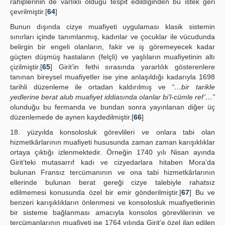
rahiplerinin de varlıklı olduğu tespit edildiğinden bu istek geri
çevrilmiştir.[
64
]
Bunun dışında cizye muafiyeti uygulaması klasik sistemin
sınırları içinde tanımlanmış, kadınlar ve çocuklar ile vücudunda
belirgin bir engeli olanların, fakir ve iş göremeyecek kadar
güçten düşmüş hastaların (felçli) ve yaşlıların muafiyetinin altı
çizilmiştir.[
65
] Girit’in fethi sırasında yararlılık gösterenlere
tanınan bireysel muafiyetler ise yine anlaşıldığı kadarıyla 1698
tarihli düzenleme ile ortadan kaldırılmış ve
“…bir tarikle
yedlerine berat alub muafiyet iddiasında olanlar bi’l-cümle ref’…”
olunduğu bu fermanda ve bundan sonra yayınlanan diğer üç
düzenlemede de aynen kaydedilmiştir.[
66
]
18. yüzyılda konsolosluk görevlileri ve onlara tabi olan
hizmetkârlarının muafiyeti hususunda zaman zaman karışıklıklar
ortaya çıktığı izlenmektedir. Örneğin 1740 yılı Nisan ayında
Girit’teki mutasarrıf kadı ve cizyedarlara hitaben Mora’da
bulunan Fransız tercümanının ve ona tabi hizmetkârlarının
ellerinde bulunan berat gereği cizye talebiyle rahatsız
edilmemesi konusunda özel bir emir gönderilmiştir.[
67
] Bu ve
benzeri karışıklıkların önlenmesi ve konsolosluk muafiyetlerinin
bir sisteme bağlanması amacıyla konsolos görevlilerinin ve
tercümanlarının muafiyeti ise 1764 yılında Girit’e özel ilan edilen