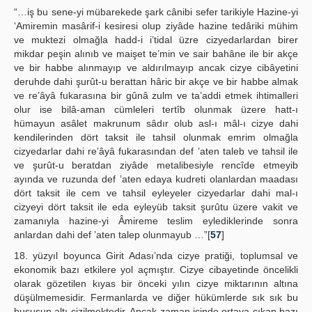
“…iş bu sene-yi mübarekede şark cânibi sefer tarikiyle Hazine-yi
‘Amiremin masârif-i kesiresi olup ziyâde hazine tedâriki mühim
ve muktezi olmağla hadd-i i’tidal üzre cizyedarlardan birer
mikdar peşin alınıb ve maişet te’min ve sair bahâne ile bir akçe
ve bir habbe alınmayıp ve aldırılmayıp ancak cizye cibâyetini
deruhde dahi şurût-u berattan hâric bir akçe ve bir habbe almak
ve re’âyâ fukarasına bir gûnâ zulm ve ta’addi etmek ihtimalleri
olur ise bilâ-aman cümleleri tertîb olunmak üzere hatt-ı
hümayun asâlet makrunum sâdır olub asl-ı mâl-ı cizye dahi
kendilerinden dört taksit ile tahsil olunmak emrim olmağla
cizyedarlar dahi re’âyâ fukarasından def ’aten taleb ve tahsil ile
ve şurût-u beratdan ziyâde metalibesiyle rencîde etmeyib
ayında ve ruzunda def ’aten edaya kudreti olanlardan maadası
dört taksit ile cem ve tahsil eyleyeler cizyedarlar dahi mal-ı
cizyeyi dört taksit ile eda eyleyüb taksit şurûtu üzere vakit ve
zamanıyla hazine-yi Âmireme teslim eylediklerinde sonra
anlardan dahi def ’aten talep olunmayub …”[
57
]
18. yüzyıl boyunca Girit Adası’nda cizye pratiği, toplumsal ve
ekonomik bazı etkilere yol açmıştır. Cizye cibayetinde öncelikli
olarak gözetilen kıyas bir önceki yılın cizye miktarının altına
düşülmemesidir. Fermanlarda ve diğer hükümlerde sık sık bu
hususun altı çizilmektedir. Ancak zaman içinde ortaya çıkan bazı