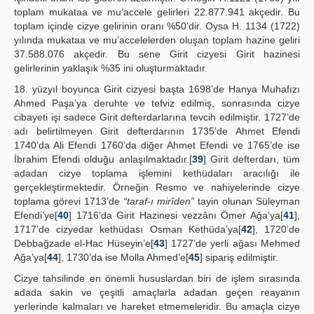
toplam mukataa ve mu’accele gelirleri 22.877.941 akçedir. Bu
toplam içinde cizye gelirinin oranı %50’dir. Oysa H. 1134 (1722)
yılında mukataa ve mu’accelelerden oluşan toplam hazine geliri
37.588.076 akçedir. Bu sene Girit cizyesi Girit hazinesi
gelirlerinin yaklaşık %35 ini oluşturmaktadır.
18. yüzyıl boyunca Girit cizyesi başta 1698’de Hanya Muhafızı
Ahmed Paşa’ya deruhte ve tefviz edilmiş, sonrasında cizye
cibayeti işi sadece Girit defterdarlarına tevcih edilmiştir. 1727’de
adı belirtilmeyen Girit defterdarının 1735’de Ahmet Efendi
1740’da Ali Efendi 1760’da diğer Ahmet Efendi ve 1765’de ise
İbrahim Efendi olduğu anlaşılmaktadır.[
39
] Girit defterdarı, tüm
adadan cizye toplama işlemini kethüdaları aracılığı ile
gerçekleştirmektedir. Örneğin Resmo ve nahiyelerinde cizye
toplama görevi 1713’de
“taraf-ı mirîden”
tayin olunan Süleyman
Efendi’ye[
40
] 1716’da Girit Hazinesi vezzânı Ömer Ağa’ya[
41
],
1717’de cizyedar kethüdası Osman Kethüda’ya[
42
], 1720’de
Debbağzade el-Hac Hüseyin’e[
43
] 1727’de yerli ağası Mehmed
Ağa’ya[
44
], 1730’da ise Molla Ahmed’e[
45
] sipariş edilmiştir.
Cizye tahsilinde en önemli hususlardan biri de işlem sırasında
adada sakin ve çeşitli amaçlarla adadan geçen reayanın
yerlerinde kalmaları ve hareket etmemeleridir. Bu amaçla cizye