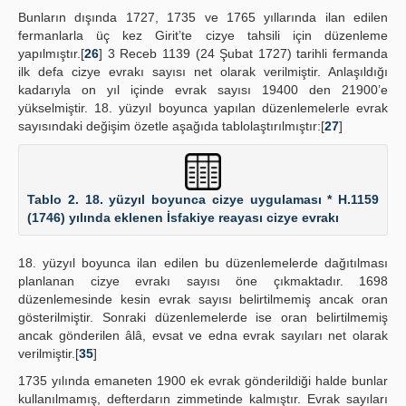
Bunların dışında 1727, 1735 ve 1765 yıllarında ilan edilen
fermanlarla üç kez Girit’te cizye tahsili için düzenleme
yapılmıştır.[
26
] 3 Receb 1139 (24 Şubat 1727) tarihli fermanda
ilk defa cizye evrakı sayısı net olarak verilmiştir. Anlaşıldığı
kadarıyla on yıl içinde evrak sayısı 19400 den 21900’e
yükselmiştir. 18. yüzyıl boyunca yapılan düzenlemelerle evrak
sayısındaki değişim özetle aşağıda tablolaştırılmıştır:[
27
]
Tablo 2. 18. yüzyıl boyunca cizye uygulaması * H.1159
(1746) yılında eklenen İsfakiye reayası cizye evrakı
18. yüzyıl boyunca ilan edilen bu düzenlemelerde dağıtılması
planlanan cizye evrakı sayısı öne çıkmaktadır. 1698
düzenlemesinde kesin evrak sayısı belirtilmemiş ancak oran
gösterilmiştir. Sonraki düzenlemelerde ise oran belirtilmemiş
ancak gönderilen âlâ, evsat ve edna evrak sayıları net olarak
verilmiştir.[
35
]
1735 yılında emaneten 1900 ek evrak gönderildiği halde bunlar
kullanılmamış, defterdarın zimmetinde kalmıştır. Evrak sayıları