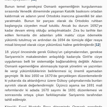
Bunun temel gerekçesi Osmanlı egemenliğinin kurgulanması
sırasında Venedik döneminde yaşanan Katolik baskısını ortadan
kaldırmak ve adanın yerel Ortodoks inancına güvenlikli bir alan
yaratmaktı. Bunun bir parçası olarak da Ortodoks ruhban
başlangıçta cizyeden muaf tutuldu. Ancak bu durum 1692’ye
kadar devam etmiş olduğu anlaşılmaktadır. Zira bu tarihte ilan
edilen fermanla din adamları yıllık maktu’ cizye ödemekle
yükümlü tutulmuş ve ardından da 1694 de tümüyle diğer reaya
misali bireysel olarak cizye yükümlüsü haline getirilmişlerdir.[
12
]
18. yüzyıl öncesinde gerek Gülsoy’un çalışmalarından, gerekse
Sariyannis’in makalesinden anlaşıldığı kadarıyla Girit’te cizye
uygulaması belli bir sistematiğe bağlanabilmiş değildir. Adanın
Osmanlı egemenliğine alınmasıyla toprak yönetimi ve yazımları
ile vergi yükümlülüklerinin belirlenmesi üç önemli aşamadan
geçmiştir. İlk ikisi 1650 ve 1670’de gerçekleşen düzenlemelerdir
ki yukarıda da aktardığımız üzere Gülsoy çalışmalarında bunları
ayrıntılı olarak değerlendirmiştir. Üçüncü aşama ise 1691 mali
reformlarıdır ki adada 1670 sayımı ile 1691 düzenlemesi ve
sonrasında ortaya çıkan farklılaşmalar Sariyannis tarafından
tahlil edilmiştir.
Köprülü Fazıl Mustafa Paşa döneminde Osmanlı genelinde