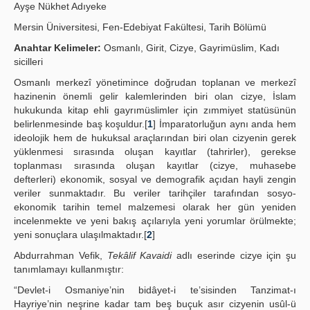
Ayşe Nükhet Adıyeke
Yayın Politikaları
Mersin Üniversitesi, Fen-Edebiyat Fakültesi, Tarih Bölümü
Kılavuzlar
Anahtar Kelimeler:
Osmanlı, Girit, Cizye, Gayrimüslim, Kadı
sicilleri
İletişim
Osmanlı merkezî yönetimince doğrudan toplanan ve merkezî
hazinenin önemli gelir kalemlerinden biri olan cizye, İslam
hukukunda kitap ehli gayrımüslimler için zımmiyet statüsünün
belirlenmesinde baş koşuldur.[
1
] İmparatorluğun aynı anda hem
ideolojik hem de hukuksal araçlarından biri olan cizyenin gerek
yüklenmesi sırasında oluşan kayıtlar (tahrirler), gerekse
toplanması sırasında oluşan kayıtlar (cizye, muhasebe
defterleri) ekonomik, sosyal ve demografik açıdan hayli zengin
veriler sunmaktadır. Bu veriler tarihçiler tarafından sosyo-
ekonomik tarihin temel malzemesi olarak her gün yeniden
incelenmekte ve yeni bakış açılarıyla yeni yorumlar örülmekte;
yeni sonuçlara ulaşılmaktadır.[
2
]
Abdurrahman Vefik,
Tekâlif Kavaidi
adlı eserinde cizye için şu
tanımlamayı kullanmıştır:
“Devlet-i Osmaniye’nin bidâyet-i te’sisinden Tanzimat-ı
Hayriye’nin neşrine kadar tam beş buçuk asır cizyenin usûl-ü