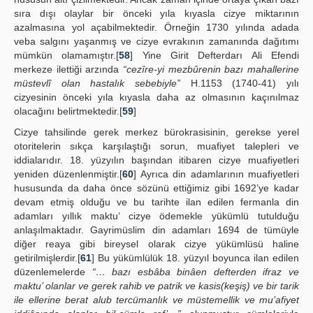
sıra dışı olaylar bir önceki yıla kıyasla cizye miktarının
azalmasına yol açabilmektedir. Örneğin 1730 yılında adada
veba salgını yaşanmış ve cizye evrakının zamanında dağıtımı
mümkün olamamıştır.[
58
] Yine Girit Defterdarı Ali Efendi
merkeze ilettiği arzında
“cezîre-yi mezbûrenin bazı mahallerine
müstevlî olan hastalık sebebiyle”
H.1153 (1740-41) yılı
cizyesinin önceki yıla kıyasla daha az olmasının kaçınılmaz
olacağını belirtmektedir.[
59
]
Cizye tahsilinde gerek merkez bürokrasisinin, gerekse yerel
otoritelerin sıkça karşılaştığı sorun, muafiyet talepleri ve
iddialarıdır. 18. yüzyılın başından itibaren cizye muafiyetleri
yeniden düzenlenmiştir.[
60
] Ayrıca din adamlarının muafiyetleri
hususunda da daha önce sözünü ettiğimiz gibi 1692’ye kadar
devam etmiş olduğu ve bu tarihte ilan edilen fermanla din
adamları yıllık maktu’ cizye ödemekle yükümlü tutulduğu
anlaşılmaktadır. Gayrimüslim din adamları 1694 de tümüyle
diğer reaya gibi bireysel olarak cizye yükümlüsü haline
getirilmişlerdir.[
61
] Bu yükümlülük 18. yüzyıl boyunca ilan edilen
düzenlemelerde
“… bazı esbâba binâen defterden ifraz ve
maktu’ olanlar ve gerek rahib ve patrik ve kasis(keşiş) ve bir tarik
ile ellerine berat alub tercümanlık ve müstemellik ve mu’afiyet