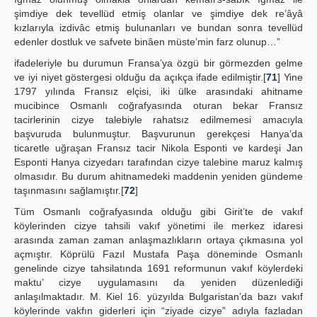
şimdiye dek tevellüd etmiş olanlar ve şimdiye dek re’âyâ
kızlarıyla izdivâc etmiş bulunanları ve bundan sonra tevellüd
edenler dostluk ve safvete binâen müste’min farz olunup…”
ifadeleriyle bu durumun Fransa’ya özgü bir görmezden gelme
ve iyi niyet göstergesi olduğu da açıkça ifade edilmiştir.[
71
] Yine
1797 yılında Fransız elçisi, iki ülke arasındaki ahitname
mucibince Osmanlı coğrafyasında oturan bekar Fransız
tacirlerinin cizye talebiyle rahatsız edilmemesi amacıyla
başvuruda bulunmuştur. Başvurunun gerekçesi Hanya’da
ticaretle uğraşan Fransız tacir Nikola Esponti ve kardeşi Jan
Esponti Hanya cizyedarı tarafından cizye talebine maruz kalmış
olmasıdır. Bu durum ahitnamedeki maddenin yeniden gündeme
taşınmasını sağlamıştır.[
72
]
Tüm Osmanlı coğrafyasında olduğu gibi Girit’te de vakıf
köylerinden cizye tahsili vakıf yönetimi ile merkez idaresi
arasında zaman zaman anlaşmazlıkların ortaya çıkmasına yol
açmıştır. Köprülü Fazıl Mustafa Paşa döneminde Osmanlı
genelinde cizye tahsilatında 1691 reformunun vakıf köylerdeki
maktu’ cizye uygulamasını da yeniden düzenlediği
anlaşılmaktadır. M. Kiel 16. yüzyılda Bulgaristan’da bazı vakıf
köylerinde vakfın giderleri için “ziyade cizye” adıyla fazladan