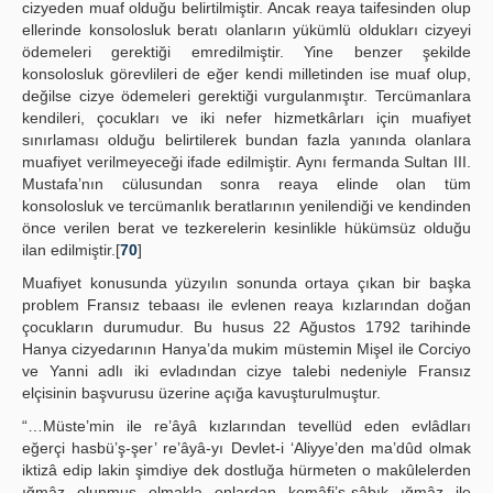
cizyeden muaf olduğu belirtilmiştir. Ancak reaya taifesinden olup
ellerinde konsolosluk beratı olanların yükümlü oldukları cizyeyi
ödemeleri gerektiği emredilmiştir. Yine benzer şekilde
konsolosluk görevlileri de eğer kendi milletinden ise muaf olup,
değilse cizye ödemeleri gerektiği vurgulanmıştır. Tercümanlara
kendileri, çocukları ve iki nefer hizmetkârları için muafiyet
sınırlaması olduğu belirtilerek bundan fazla yanında olanlara
muafiyet verilmeyeceği ifade edilmiştir. Aynı fermanda Sultan III.
Mustafa’nın cülusundan sonra reaya elinde olan tüm
konsolosluk ve tercümanlık beratlarının yenilendiği ve kendinden
önce verilen berat ve tezkerelerin kesinlikle hükümsüz olduğu
ilan edilmiştir.[
70
]
Muafiyet konusunda yüzyılın sonunda ortaya çıkan bir başka
problem Fransız tebaası ile evlenen reaya kızlarından doğan
çocukların durumudur. Bu husus 22 Ağustos 1792 tarihinde
Hanya cizyedarının Hanya’da mukim müstemin Mişel ile Corciyo
ve Yanni adlı iki evladından cizye talebi nedeniyle Fransız
elçisinin başvurusu üzerine açığa kavuşturulmuştur.
“…Müste’min ile re’âyâ kızlarından tevellüd eden evlâdları
eğerçi hasbü’ş-şer’ re’âyâ-yı Devlet-i ‘Aliyye’den ma’dûd olmak
iktizâ edip lakin şimdiye dek dostluğa hürmeten o makûlelerden
ığmâz olunmuş olmakla onlardan kemâfi’s-sâbık ığmâz ile