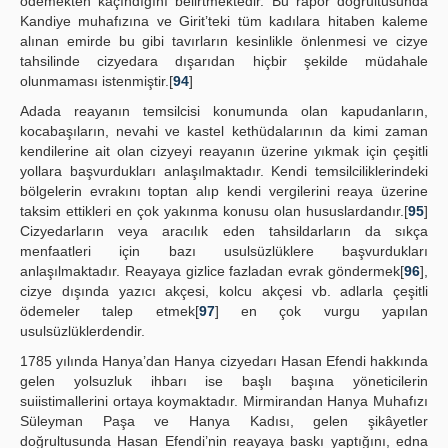
ödemekten kaçındığını belirtmektedir. Bu rapor doğrultusunda
Kandiye muhafızına ve Girit’teki tüm kadılara hitaben kaleme
alınan emirde bu gibi tavırların kesinlikle önlenmesi ve cizye
tahsilinde cizyedara dışarıdan hiçbir şekilde müdahale
olunmaması istenmiştir.[
94
]
Adada reayanın temsilcisi konumunda olan kapudanların,
kocabaşıların, nevahi ve kastel kethüdalarının da kimi zaman
kendilerine ait olan cizyeyi reayanın üzerine yıkmak için çeşitli
yollara başvurdukları anlaşılmaktadır. Kendi temsilciliklerindeki
bölgelerin evrakını toptan alıp kendi vergilerini reaya üzerine
taksim ettikleri en çok yakınma konusu olan hususlardandır.[
95
]
Cizyedarların veya aracılık eden tahsildarların da sıkça
menfaatleri için bazı usulsüzlüklere başvurdukları
anlaşılmaktadır. Reayaya gizlice fazladan evrak göndermek[
96
],
cizye dışında yazıcı akçesi, kolcu akçesi vb. adlarla çeşitli
ödemeler talep etmek[
97
] en çok vurgu yapılan
usulsüzlüklerdendir.
1785 yılında Hanya’dan Hanya cizyedarı Hasan Efendi hakkında
gelen yolsuzluk ihbarı ise başlı başına yöneticilerin
suiistimallerini ortaya koymaktadır. Mirmirandan Hanya Muhafızı
Süleyman Paşa ve Hanya Kadısı, gelen şikâyetler
doğrultusunda Hasan Efendi’nin reayaya baskı yaptığını, edna