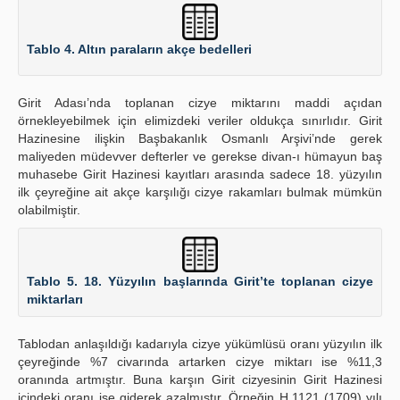
Tablo 4. Altın paraların akçe bedelleri
Girit Adası’nda toplanan cizye miktarını maddi açıdan
örnekleyebilmek için elimizdeki veriler oldukça sınırlıdır. Girit
Hazinesine ilişkin Başbakanlık Osmanlı Arşivi’nde gerek
maliyeden müdevver defterler ve gerekse divan-ı hümayun baş
muhasebe Girit Hazinesi kayıtları arasında sadece 18. yüzyılın
ilk çeyreğine ait akçe karşılığı cizye rakamları bulmak mümkün
olabilmiştir.
Tablo 5. 18. Yüzyılın başlarında Girit’te toplanan cizye
miktarları
Tablodan anlaşıldığı kadarıyla cizye yükümlüsü oranı yüzyılın ilk
çeyreğinde %7 civarında artarken cizye miktarı ise %11,3
oranında artmıştır. Buna karşın Girit cizyesinin Girit Hazinesi
içindeki oranı ise giderek azalmıştır. Örneğin H.1121 (1709) yılı