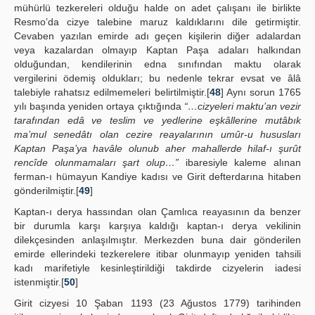
mühürlü tezkereleri olduğu halde on adet çalışanı ile birlikte
Resmo’da cizye talebine maruz kaldıklarını dile getirmiştir.
Cevaben yazılan emirde adı geçen kişilerin diğer adalardan
veya kazalardan olmayıp Kaptan Paşa adaları halkından
olduğundan, kendilerinin edna sınıfından maktu olarak
vergilerini ödemiş oldukları; bu nedenle tekrar evsat ve âlâ
talebiyle rahatsız edilmemeleri belirtilmiştir.[
48
] Aynı sorun 1765
yılı başında yeniden ortaya çıktığında
“…cizyeleri maktu’an vezir
tarafından edâ ve teslim ve yedlerine eşkâllerine mutâbık
ma’mul senedâtı olan cezire reayalarının umûr-u hususları
Kaptan Paşa’ya havâle olunub aher mahallerde hilaf-ı şurût
rencîde olunmamaları şart olup…”
ibaresiyle kaleme alınan
ferman-ı hümayun Kandiye kadısı ve Girit defterdarına hitaben
gönderilmiştir.[
49
]
Kaptan-ı derya hassından olan Çamlıca reayasının da benzer
bir durumla karşı karşıya kaldığı kaptan-ı derya vekilinin
dilekçesinden anlaşılmıştır. Merkezden buna dair gönderilen
emirde ellerindeki tezkerelere itibar olunmayıp yeniden tahsili
kadı marifetiyle kesinleştirildiği takdirde cizyelerin iadesi
istenmiştir.[
50
]
Girit cizyesi 10 Şaban 1193 (23 Ağustos 1779) tarihinden