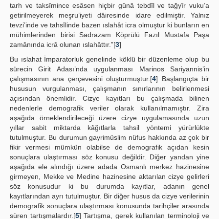
tarh ve taksîmince esâsen hiçbir gûnâ tebdîl ve tağyîr vuku’a
getirilmeyerek meşru’iyeti dâiresinde idare edilmiştir. Yalnız
tevzi’inde ve tahsîlinde bazen ıslahât icra olmuştur ki bunların en
mühimlerinden birisi Sadrazam Köprülü Fazıl Mustafa Paşa
zamânında icrâ olunan ıslahâttır.”[
3
]
Bu ıslahat İmparatorluk genelinde köklü bir düzenleme olup bu
sürecin Girit Adası’nda uygulanması Marinos Sariyannis’in
çalışmasının ana çerçevesini oluşturmuştur.[
4
] Başlangıçta bir
hususun vurgulanması, çalışmanın sınırlarının belirlenmesi
açısından önemlidir. Cizye kayıtları bu çalışmada bilinen
nedenlerle demografik veriler olarak kullanılmamıştır. Zira
aşağıda örneklendirileceği üzere cizye uygulamasında uzun
yıllar sabit miktarda kâğıtlarla tahsil yöntemi yürürlükte
tutulmuştur. Bu durumun gayrimüslim nüfus hakkında az çok bir
fikir vermesi mümkün olabilse de demografik açıdan kesin
sonuçlara ulaştırması söz konusu değildir. Diğer yandan yine
aşağıda ele alındığı üzere adada Osmanlı merkez hazinesine
girmeyen, Mekke ve Medine hazinesine aktarılan cizye gelirleri
söz konusudur ki bu durumda kayıtlar, adanın genel
kayıtlarından ayrı tutulmuştur. Bir diğer husus da cizye verilerinin
demografik sonuçlara ulaştırması konusunda tarihçiler arasında
süren tartışmalardır.[
5
] Tartışma, gerek kullanılan terminoloji ve