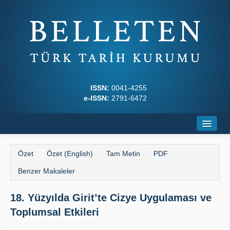
ISSN:
0041-4255
e-ISSN:
2791-6472
Ana Sayfa
Özet
Özet (English)
Tam Metin
PDF
Hakkında
Benzer Makaleler
Dergi Kurulları
18. Yüzyılda Girit’te Cizye Uygulaması ve
Yazım Kuralları
Toplumsal Etkileri
İlkeler