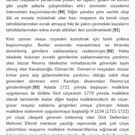
gibi çeşitli adlarla çalıştırdıkları ehl-i zimmetin cizyelerini
ödemekten kaçınmalarıdır.[
90
] Diğer yandan yine varlıklı olup
âlâ ve evsata müstahak olan bazı reayanın da kendi cizye
tahsildarlarından evrak almayıp hile ile yakın çevredeki kazaların
tahsildarlarından edna evrak aldıkları ileri sürülmektedir.[
91
]
Kimi zaman reaya cizyeden kurtulmak için farklı yollara
başvurmuştur. Bunlar arasında manastırlara ve limanda
demirlemiş gemilere saklananlara rastlanmıştır.[
92
] Hatta
iskelede bulunan ecnebi gemilerine saklanmalarına yardımcı
olan bizzat Resmo iskelesine mıhattaracılık göreviyle tayin
olmuş olan Karakazoğlu Osman’dır. Osman’ın reayadan otuzar
kırkar para alıp gizlenmelerine yardımcı olduğu sabit olup
görevden alınması emri Kandiye divanından Resmo’ya
gönderilmiştir.[
93
] Adada 1721 yılında başlayan malikâne
uygulaması ile birlikte Girit cizyesinin 1779 yılında malikâne
olarak tahsisinde kadar diğer başka malikânecilerin de cizye-
güzar reayayı saklama girişimleri ortaya çıkmıştır. Adada
malikâne sisteminin uygulanmaya başladığı H.1134 (1721-1722)
yılı cizye cibayeti görevini üstlenmiş olan Girit Defterdarı
Mehmet Efendi merkeze yazdığı raporunda pek çok cizye
yükümlüsü reayanın malikâne mutasarrıflarına sığınarak cizye