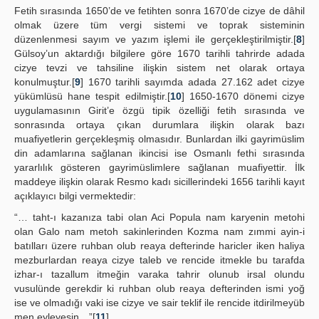
Fetih sırasında 1650’de ve fetihten sonra 1670’de cizye de dâhil
olmak üzere tüm vergi sistemi ve toprak sisteminin
düzenlenmesi sayım ve yazım işlemi ile gerçekleştirilmiştir.[
8
]
Gülsoy’un aktardığı bilgilere göre 1670 tarihli tahrirde adada
cizye tevzi ve tahsiline ilişkin sistem net olarak ortaya
konulmuştur.[
9
] 1670 tarihli sayımda adada 27.162 adet cizye
yükümlüsü hane tespit edilmiştir.[
10
] 1650-1670 dönemi cizye
uygulamasının Girit’e özgü tipik özelliği fetih sırasında ve
sonrasında ortaya çıkan durumlara ilişkin olarak bazı
muafiyetlerin gerçekleşmiş olmasıdır. Bunlardan ilki gayrimüslim
din adamlarına sağlanan ikincisi ise Osmanlı fethi sırasında
yararlılık gösteren gayrimüslimlere sağlanan muafiyettir. İlk
maddeye ilişkin olarak Resmo kadı sicillerindeki 1656 tarihli kayıt
açıklayıcı bilgi vermektedir:
“… taht-ı kazanıza tabi olan Aci Popula nam karyenin metohi
olan Galo nam metoh sakinlerinden Kozma nam zımmi ayin-i
batılları üzere ruhban olub reaya defterinde haricler iken haliya
mezburlardan reaya cizye taleb ve rencide itmekle bu tarafda
izhar-ı tazallum itmeğin varaka tahrir olunub irsal olundu
vusulünde gerekdir ki ruhban olub reaya defterinden ismi yoğ
ise ve olmadığı vaki ise cizye ve sair teklif ile rencide itdirilmeyüb
men eyleyesin…”[
11
]