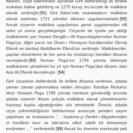
itibaren, cizye kaleminden ayrılarak Girit defterdarlığı ile birlikte
mukataa haline getirilmiş ve 1275 kuruş mu’accele ile malikâne
olarak verilmiştir.[
51
] Girit Adası’nda mukataaların malikâne
olarak satılması 1721 yılından itibaren uygulanmaktadır.[
52
]
Ancak cizyenin malikâne uygulaması genel uygulamadan elli
sekiz yıl sonra gerçekleşmiştir. Cizyenin de içinde yer aldığı
malikânenin yarı hissesi Dergâh-ı Ali Kapıcıbaşılarından Numan
Paşa’ya, diğer yarısı ise Divan-ı Hümayun hocalarından Derviş
Efendi ve kardeşi Abdülkerim Efendi’ye verilmiştir. Malikâneciler,
yapılan düzenleme ile her sene bu mukata’ayı kendileri iltizama
vermişlerdir.[
53
] Numan Paşa’nın 1794 yılında ölümüyle
malikânenin yönetimini bu yıl için Numan Paşa’dan iltizamı alan
Aziz Ali Efendi devralmıştır. [
54
]
Girit cizyesinin defterdarlık ile birlikte iltizama verilmesi, adada
zaman zaman yakınmalara neden olmuştur. Kandiye Muhafızı
Vezir Hüseyin Paşa 1788 yılında merkeze gönderdiği arzında
adada cizyenin iltizam yoluyla malikâne olarak yönetilmesinin
hazineyi kayba uğrattığından söz etmektedir. Önerisi, adada
cizye yükümlülüğünün belirlenmesi amacıyla yeniden sayım
yapılması ve mukataanın
“… hademe-yi Devlet-i Aliyyelerinden
ol havâlinin tavır ve tabi’atına vâkıf, sâdık bir kimesneye
emâneten …”
verilmesidir.[
55
] Ancak bu önerinin merkezde pek