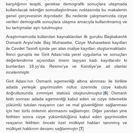
karşılığının tespiti, gerekse demografik sonuçlara ulaşmada
kullanılacak tekniğin somutlaştırılması noktasında bu makalenin
genel çerçevesinin dışındadır. Bu nedenle çalışmamızda cizye
verileri demografik sonuçlara ulaşma amacıyla kullanılmamış ve
bu tartışmalar ayrı tutulmuştur.
Araştırmamızda kullanılan kaynaklardan ilk gurubu Başbakanlık
Osmanlı Arşivi’nde Baş Muhasebe, Cizye Muhasebesi kayıtları
ile Cevdet Tasnifi içinde yer alan maliye kayıtları oluşturmaktadır.
İkinci gurupta ise Girit Adası’nda yerel uygulama ve sonuçları
değerlendirme açısından önem taşıyan kadı kayıtlarıdır ki
bunlardan 18.yy’da Resmo’ya ve Kandiye’ye ait olanlar
incelenmiştir.
Girit Adası’nın Osmanlı egemenliği altına alınması ile birlikte
adada yerleşik gayrimüslim nüfus üzerinde cizye kabulü
doğrultusunda zımmiyet statüsü oluşturulmuştur.[
6
] Osmanlı
fetih sonrası adada egemenliği kabul eden ve cizye ödemekle
yükümlü tutulan reayanın can ve mal güvenliğinin sağlanması
için her türlü önlemin alınmasını sağlamıştır. Diğer yandan yine
fetihten sonra cizye yükümlülüğünü kabul eden gayrimüslim
reayanın fetihten önceki özel mülkiyet hakları tanınmış ve
mülkiyet hakkının devamı sağlanmıştır.[
7
]