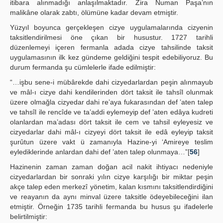
itibara alınmadığı anlaşılmaktadır. Zira Numan Paşa’nın
malikâne olarak zabtı, ölümüne kadar devam etmiştir.
Yüzyıl boyunca gerçekleşen cizye uygulamalarında cizyenin
taksitlendirilmesi öne çıkan bir husustur. 1727 tarihli
düzenlemeyi içeren fermanla adada cizye tahsilinde taksit
uygulamasının ilk kez gündeme geldiğini tespit edebiliyoruz. Bu
durum fermanda şu cümlelerle ifade edilmiştir:
“…işbu sene-i mübârekde dahi cizyedarlardan peşin alınmayub
ve mâl-ı cizye dahi kendilerinden dört taksit ile tahsîl olunmak
üzere olmağla cizyedar dahi re’aya fukarasından def ’aten talep
ve tahsîl ile rencîde ve ta’addi eylemeyip def ’aten edâya kudreti
olanlardan ma’adası dört taksit ile cem ve tahsil eyleyesiz ve
cizyedarlar dahi mâl-ı cizyeyi dört taksit ile edâ eyleyip taksit
şurûtun üzere vakt ü zamanıyla Hazine-yi ‘Amireye teslim
eylediklerinde anlardan dahi def ’aten talep olunmaya…”[
56
]
Hazinenin zaman zaman doğan acil nakit ihtiyacı nedeniyle
cizyedarlardan bir sonraki yılın cizye karşılığı bir miktar peşin
akçe talep eden merkezî yönetim, kalan kısmını taksitlendirdiğini
ve reayanın da aynı minval üzere taksitle ödeyebileceğini ilan
etmiştir. Örneğin 1735 tarihli fermanda bu husus şu ifadelerle
belirtilmiştir: