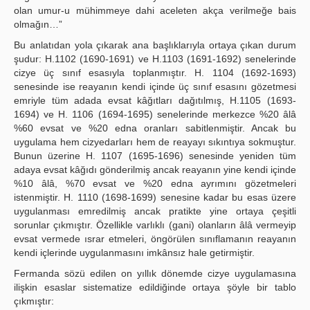
olan umur-u mühimmeye dahi aceleten akça verilmeğe bais
olmağın…”
Bu anlatıdan yola çıkarak ana başlıklarıyla ortaya çıkan durum
şudur: H.1102 (1690-1691) ve H.1103 (1691-1692) senelerinde
cizye üç sınıf esasıyla toplanmıştır. H. 1104 (1692-1693)
senesinde ise reayanın kendi içinde üç sınıf esasını gözetmesi
emriyle tüm adada evsat kâğıtları dağıtılmış, H.1105 (1693-
1694) ve H. 1106 (1694-1695) senelerinde merkezce %20 âlâ
%60 evsat ve %20 edna oranları sabitlenmiştir. Ancak bu
uygulama hem cizyedarları hem de reayayı sıkıntıya sokmuştur.
Bunun üzerine H. 1107 (1695-1696) senesinde yeniden tüm
adaya evsat kâğıdı gönderilmiş ancak reayanın yine kendi içinde
%10 âlâ, %70 evsat ve %20 edna ayrımını gözetmeleri
istenmiştir. H. 1110 (1698-1699) senesine kadar bu esas üzere
uygulanması emredilmiş ancak pratikte yine ortaya çeşitli
sorunlar çıkmıştır. Özellikle varlıklı (gani) olanların âlâ vermeyip
evsat vermede ısrar etmeleri, öngörülen sınıflamanın reayanın
kendi içlerinde uygulanmasını imkânsız hale getirmiştir.
Fermanda sözü edilen on yıllık dönemde cizye uygulamasına
ilişkin esaslar sistematize edildiğinde ortaya şöyle bir tablo
çıkmıştır: