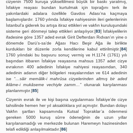
cizyenin 7500 kuruşa yükseltilmesi büyük bir baskı yaratmış,
İsfakiye reayası bundan kurtulmak için toprağını terk ile
yakınlardaki adalara özellikle Gavdos Adası’na kaçmaya
başlamışlardır. 1760 yılında İsfakiye nahiyesinin ileri gelenlerinin
İstanbul’a giderek bu artışa itiraz ettikleri ve vakfın kuruluşundaki
sisteme geri dönmeyi talep ettikleri anlaşılıyor.[
83
] İsfakiyelilerin
ifadesine göre 1357 aded evrak Girit Defterdarı Rıdvan’ın yine o
dönemde Darü’s-sa’de Ağası Hacı Beşir Ağa ile birlikte
kurdukları bir düzenle zorla kendilerine kabul ettirilmiştir.[
84
]
1760 yılındaki bu başvuru sonuç vermiş ve H.1174 (1761) yılı
başından itibaren İsfakiye reayasına mahsus 1357 adet cizye
evrakının 400 adedinin İsfakiye nahiyesi reayasından, 340
adedinin adanın diğer bölgeleri reayalarından ve 614 adedinin
ise
“…sâir memâlik-i mahrûsa cizyelerinden altmış bir aded
iklâme-i mukâseme vechiyle zamm…”
olunarak karşılanması
planlanmıştır.[
85
]
Cizyenin evrak ile ve kişi başına uygulanması İsfakiye’de cizye
tahsilinde hemen her yıl aksaklıklara yol açmıştır. Bundan dolayı
Vakfın şartları kapsamında Kutsal Topraklar’a ödenmesi
gereken 5000 kuruş sûrre ödeneğinin de uzun yıllar
karşılanamadığı ve merkezde bulunan Haremeyn hazinesinden
telafi edildiği anlaşılmaktadır.[
86
]