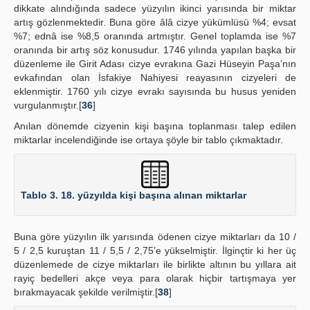
dikkate alındığında sadece yüzyılın ikinci yarısında bir miktar
artış gözlenmektedir. Buna göre âlâ cizye yükümlüsü %4; evsat
%7; ednâ ise %8,5 oranında artmıştır. Genel toplamda ise %7
oranında bir artış söz konusudur. 1746 yılında yapılan başka bir
düzenleme ile Girit Adası cizye evrakına Gazi Hüseyin Paşa’nın
evkafından olan İsfakiye Nahiyesi reayasının cizyeleri de
eklenmiştir. 1760 yılı cizye evrakı sayısında bu husus yeniden
vurgulanmıştır.[
36
]
Anılan dönemde cizyenin kişi başına toplanması talep edilen
miktarlar incelendiğinde ise ortaya şöyle bir tablo çıkmaktadır.
Tablo 3. 18. yüzyılda kişi başına alınan miktarlar
Buna göre yüzyılın ilk yarısında ödenen cizye miktarları da 10 /
5 / 2,5 kuruştan 11 / 5,5 / 2,75’e yükselmiştir. İlginçtir ki her üç
düzenlemede de cizye miktarları ile birlikte altının bu yıllara ait
rayiç bedelleri akçe veya para olarak hiçbir tartışmaya yer
bırakmayacak şekilde verilmiştir.[
38
]