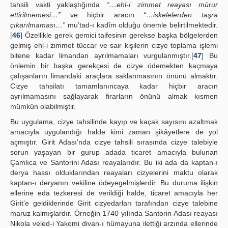
tahsili vakti yaklaştığında
“…ehl-i zimmet reayası mürur
ettirilmemesi…”
ve hiçbir aracın
“…iskelelerden taşra
çıkarılmaması…”
mu’tad-ı kadîm olduğu önemle belirtilmektedir.
[
46
] Özellikle gerek gemici taifesinin gerekse başka bölgelerden
gelmiş ehl-i zimmet tüccar ve sair kişilerin cizye toplama işlemi
bitene kadar limandan ayrılmamaları vurgulanmıştır.[
47
] Bu
önlemin bir başka gerekçesi de cizye ödemekten kaçmaya
çalışanların limandaki araçlara saklanmasının önünü almaktır.
Cizye tahsilatı tamamlanıncaya kadar hiçbir aracın
ayrılmamasını sağlayarak firarların önünü almak kısmen
mümkün olabilmiştir.
Bu uygulama, cizye tahsilinde kayıp ve kaçak sayısını azaltmak
amacıyla uygulandığı halde kimi zaman şikâyetlere de yol
açmıştır. Girit Adası’nda cizye tahsili sırasında cizye talebiyle
sorun yaşayan bir gurup adada ticaret amacıyla bulunan
Çamlıca ve Santorini Adası reayalarıdır. Bu iki ada da kaptan-ı
derya hassı olduklarından reayaları cizyelerini maktu olarak
kaptan-ı deryanın vekiline ödeyegelmişlerdir. Bu duruma ilişkin
ellerine eda tezkeresi de verildiği halde, ticaret amacıyla her
Girit’e geldiklerinde Girit cizyedarları tarafından cizye talebine
maruz kalmışlardır. Örneğin 1740 yılında Santorin Adası reayası
Nikola veled-i Yakomi divan-ı hümayuna ilettiği arzında ellerinde