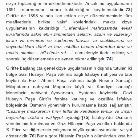
cizye toplandığını örneklendirmektedir. Ancak bu uygulamanın
1691 reformundan sonra kaldırıldığını kaydetmektedir.[
73
]
Girit’te de 1698 yılında ilan edilen cizye düzenlemesinde tüm
muafiyetlerle birlikte vakıf köylerindeki maktu cizye
uygulamasının kaldırıldığı
“…Memâlik-i mahrusamda evkaf
kura’larında sâkin ehl-i zimmetden selâtin-i azam ve vüzerâ-yı
kiram ve mirmiran ve sairlerinin havass ve ocaklıklarına ve
voyvodalıklara dâhil ve bazı esbâba binaen defterden ifraz ve
maktu’ olanlar… bi’l-cümle ref’…”
cümleleriyle ifade edilmiş ve
sonraki üç düzenlemede de aynen tekrar edilmiştir.[
74
]
Girit’te başlangıçta genel cizye uygulamasının dışında tutulan iki
bölge Gazi Hüseyin Paşa vakfına bağlı İsfakiye nahiyesi ve tabi
köyleri ile Fazıl Ahmet Paşa vakfına bağlı Resmo Sancağı
Milopotamu nahiyesi Magaritis köyü ve Kandiye sancağı
Monofaçio nahiyesi Ayavarvara, Ayatoma köyleridir. Gazi
Hüseyin Paşa Girit’in fethine katılmış ve özellikle İsfakiye
bölgesinde Osmanlı yönetiminin kurulmasına katkı sağlamıştır.
“Cezire-yi mezkûrenin hîn-i fethinde kendisine temlik ve ihsan
buyurulup bâdehu vakfiyyet eylediği”
[
75
] İsfakiye’de Osmanlı
yönetiminin kurulması ve Gazi Hüseyin Paşa vakıfları hakkında
S. Price ve diğerlerinin çalışması büyük çapta aydınlatıcı ve yol
göstericidir.[
76
] Buna göre Hüseyin Paşa’nın ölümünden kısa bir