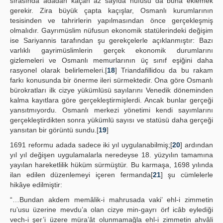
sırasında adadan kaçan az sayıda nüfusu da buna eklemek
gerekir. Zira büyük çapta kaçışlar, Osmanlı kurumlarının
tesisinden ve tahrirlerin yapılmasından önce gerçekleşmiş
olmalıdır. Gayrımüslim nüfusun ekonomik statülerindeki değişim
ise Sariyannis tarafından şu gerekçelerle açıklanmıştır: Bazı
varlıklı gayrimüslimlerin gerçek ekonomik durumlarını
gizlemeleri ve Osmanlı memurlarının üç sınıf eşiğini daha
rasyonel olarak belirlemeleri.[
18
] Triandafillidou da bu rakam
farkı konusunda bir önerme ileri sürmektedir. Ona göre Osmanlı
bürokratları ilk cizye yükümlüsü sayılarını Venedik döneminden
kalma kayıtlara göre gerçekleştirmişlerdi. Ancak bunlar gerçeği
yansıtmıyordu. Osmanlı merkezi yönetimi kendi sayımlarını
gerçekleştirdikten sonra yükümlü sayısı ve statüsü daha gerçeği
yansıtan bir görüntü sundu.[
19
]
1691 reformu adada sadece iki yıl uygulanabilmiş;[
20
] ardından
yıl yıl değişen uygulamalarla neredeyse 18. yüzyılın tamamına
yayılan hareketlilik hüküm sürmüştür. Bu karmaşa, 1698 yılında
ilan edilen düzenlemeyi içeren fermanda[
21
] şu cümlelerle
hikâye edilmiştir:
“…Bundan akdem memâlik-i mahrusada vaki’ ehl-i zimmetin
ru’usu üzerine mevdu’a olan cizye min-gayrı örf icâb eylediği
vech-i şer’i üzere müra’ât olunmamağla ehl-i zimmetin ahvâli