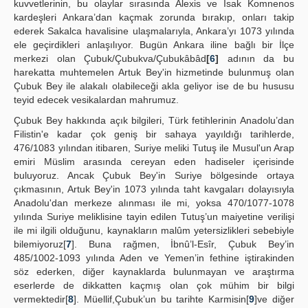
kuvvetlerinin, bu olaylar sırasında Alexis ve İsak Komnenos
kardeşleri Ankara’dan kaçmak zorunda bırakıp, onları takip
ederek Sakalca havalisine ulaşmalarıyla, Ankara’yı 1073 yılında
ele geçirdikleri anlaşılıyor. Bugün Ankara iline bağlı bir İlçe
merkezi olan Çubuk/Çubukva/Çubukâbâd
[
6
]
adının da bu
harekatta muhtemelen Artuk Bey'in hizmetinde bulunmuş olan
Çubuk Bey ile alakalı olabileceği akla geliyor ise de bu hususu
teyid edecek vesikalardan mahrumuz.
Çubuk Bey hakkında açık bilgileri, Türk fetihlerinin Anadolu’dan
Filistin'e kadar çok geniş bir sahaya yayıldığı tarihlerde,
476/1083 yılından itibaren, Suriye meliki Tutuş ile Musul'un Arap
emiri Müslim arasında cereyan eden hadiseler içerisinde
buluyoruz. Ancak Çubuk Bey'in Suriye bölgesinde ortaya
çıkmasının, Artuk Bey'in 1073 yılında taht kavgaları dolayısıyla
Anadolu'dan merkeze alınması ile mi, yoksa 470/1077-1078
yılında Suriye meliklisine tayin edilen Tutuş’un maiyetine verilişi
ile mi ilgili olduğunu, kaynakların malûm yetersizlikleri sebebiyle
bilemiyoruz[
7
]. Buna rağmen, İbnû’l-Esîr, Çubuk Bey’in
485/1002-1093 yılında Aden ve Yemen’in fethine iştirakinden
söz ederken, diğer kaynaklarda bulunmayan ve araştırma
eserlerde de dikkatten kaçmış olan çok mühim bir bilgi
vermektedir[
8
]. Müellif,Çubuk’un bu tarihte Karmisin[
9
]ve diğer