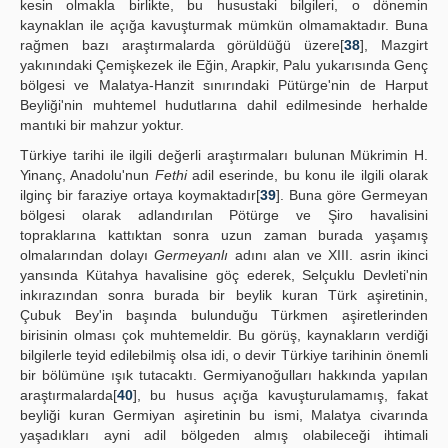
kesin olmakla birlikte, bu husustaki bilgileri, o dönemin
kaynaklan ile açığa kavuşturmak mümkün olmamaktadır. Buna
rağmen bazı araştırmalarda görüldüğü üzere[
38
], Mazgirt
yakınındaki Çemişkezek ile Eğin, Arapkir, Palu yukarısında Genç
bölgesi ve Malatya-Hanzit sınırındaki Pütürge'nin de Harput
Beyliği'nin muhtemel hudutlarına dahil edilmesinde herhalde
mantıki bir mahzur yoktur.
Türkiye tarihi ile ilgili değerli araştırmaları bulunan Mükrimin H.
Yinanç, Anadolu'nun
Fethi
adil eserinde, bu konu ile ilgili olarak
ilginç bir faraziye ortaya koymaktadır[
39
]. Buna göre Germeyan
bölgesi olarak adlandırılan Pötürge ve Şiro havalisini
topraklarına kattıktan sonra uzun zaman burada yaşamış
olmalarından dolayı
Germeyanlı
adını alan ve XIII. asrin ikinci
yansında Kütahya havalisine göç ederek, Selçuklu Devleti'nin
inkırazından sonra burada bir beylik kuran Türk aşiretinin,
Çubuk Bey'in başında bulunduğu Türkmen aşiretlerinden
birisinin olması çok muhtemeldir. Bu görüş, kaynakların verdiği
bilgilerle teyid edilebilmiş olsa idi, o devir Türkiye tarihinin önemli
bir bölümüne ışık tutacaktı. Germiyanoğulları hakkında yapılan
araştırmalarda[
40
], bu husus açığa kavuşturulamamış, fakat
beyliği kuran Germiyan aşiretinin bu ismi, Malatya civarında
yaşadıkları ayni adil bölgeden almış olabileceği ihtimali