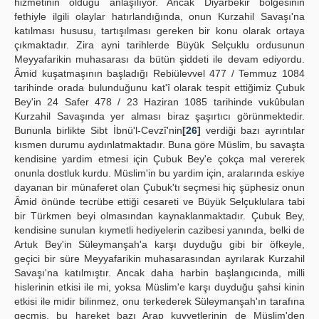
hizmetinin olduğu anlaşılıyor. Ancak Diyarbekir bölgesinin
fethiyle ilgili olaylar hatırlandığında, onun Kurzahil Savaşı'na
katılması hususu, tartışılması gereken bir konu olarak ortaya
çıkmaktadır. Zira ayni tarihlerde Büyük Selçuklu ordusunun
Meyyafarikin muhasarası da bütün şiddeti ile devam ediyordu.
Âmid kuşatmaşının başladığı Rebiülevvel 477 / Temmuz 1084
tarihinde orada bulunduğunu kat'î olarak tespit ettiğimiz Çubuk
Bey'in 24 Safer 478 / 23 Haziran 1085 tarihinde vukûbulan
Kurzahil Savaşında yer alması biraz şaşırtıcı görünmektedir.
Bununla birlikte Sibt İbnü'l-Cevzî'nin
[
26
]
verdiği bazı ayrıntılar
kısmen durumu aydınlatmaktadır. Buna göre Müslim, bu savaşta
kendisine yardim etmesi için Çubuk Bey'e çokça mal vererek
onunla dostluk kurdu. Müslim'in bu yardim için, aralarında eskiye
dayanan bir münaferet olan Çubuk'tı seçmesi hiç şüphesiz onun
Âmid önünde tecrübe ettiği cesareti ve Büyük Selçuklulara tabi
bir Türkmen beyi olmasından kaynaklanmaktadır. Çubuk Bey,
kendisine sunulan kıymetli hediyelerin cazibesi yanında, belki de
Artuk Bey'in Süleymanşah'a karşı duyduğu gibi bir öfkeyle,
geçici bir süre Meyyafarikin muhasarasından ayrılarak Kurzahil
Savaşı'na katılmıştır. Ancak daha harbin başlangıcında, milli
hislerinin etkisi ile mi, yoksa Müslim'e karşı duyduğu şahsi kinin
etkisi ile midir bilinmez, onu terkederek Süleymanşah'ın tarafına
geçmiş, bu hareket bazı Arap kuvvetlerinin de Müslim'den