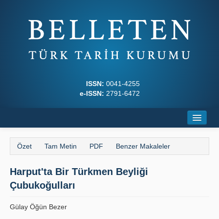
ISSN:
0041-4255
e-ISSN:
2791-6472
Ana Sayfa
Özet
Tam Metin
PDF
Benzer Makaleler
Hakkında
Harput'ta Bir Türkmen Beyliği
Dergi Kurulları
Çubukoğulları
Yazım Kuralları
Gülay Öğün Bezer
İlkeler