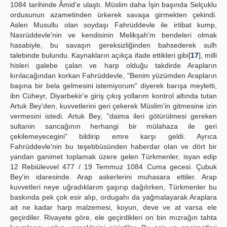
1084 tarihinde Âmid'e ulaştı. Müslim daha İşin başında Selçuklu
ordusunun azametinden ürkerek savaşa girmekten çekindi.
Aslen Musullu olan soydaşı Fahrüddevle ile irtibat kump,
Nasrüddevle'nin ve kendisinin Melikşah'm bendeleri olmak
hasabiyle, bu savaşın gereksizliğinden bahsederek sulh
talebinde bulundu. Kaynakların açıkça ifade ettikleri gibi[
17
], milli
hisleri galebe çalan ve harp olduğu takdirde Arapların
kırılacağından korkan Fahrüddevle, "Benim yüzümden Arapların
başına bir bela gelmesini istemiyorum" diyerek barışa meyletti,
ibn Cüheyr, Diyarbekir'e giriş çıkış yollarım kontrol altında tutan
Artuk Bey'den, kuvvetlerini geri çekerek Müslim'in gitmesine izin
vermesini istedi. Artuk Bey, "daima ileri götürülmesi gereken
sultanin sancağının herhangi bir mülahaza ile geri
çekilemeyecegini" bildirip emre karşı geldi. Ayrıca
Fahrüddevle'nin bu teşebbüsünden haberdar olan ve dört bir
yandan ganimet toplamak üzere gelen Türkmenler, isyan edip
12 Rebiülevvel 477 / 19 Temmuz 1084 Cuma gecesi. Çubuk
Bey'in idaresinde. Arap askerlerini muhasara ettiler. Arap
kuvvetleri neye uğradıklarım şaşırıp dağılırken, Türkmenler bu
baskında pek çok esir alıp, ordugahı da yağmalayarak Araplara
ait ne kadar harp malzemesi, koyun, deve ve at varsa ele
geçirdiler. Rivayete göre, ele geçirdikleri on bin mızrağın tahta