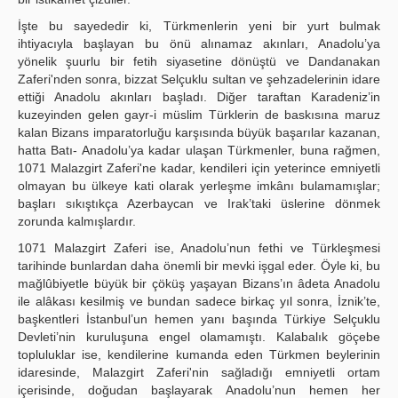
İşte bu sayededir ki, Türkmenlerin yeni bir yurt bulmak
ihtiyacıyla başlayan bu önü alınamaz akınları, Anadolu’ya
yönelik şuurlu bir fetih siyasetine dönüştü ve Dandanakan
Zaferi'nden sonra, bizzat Selçuklu sultan ve şehzadelerinin idare
ettiği Anadolu akınları başladı. Diğer taraftan Karadeniz’in
kuzeyinden gelen gayr-i müslim Türklerin de baskısına maruz
kalan Bizans imparatorluğu karşısında büyük başarılar kazanan,
hatta Batı- Anadolu’ya kadar ulaşan Türkmenler, buna rağmen,
1071 Malazgirt Zaferi'ne kadar, kendileri için yeterince emniyetli
olmayan bu ülkeye kati olarak yerleşme imkânı bulamamışlar;
başları sıkıştıkça Azerbaycan ve Irak’taki üslerine dönmek
zorunda kalmışlardır.
1071 Malazgirt Zaferi ise, Anadolu’nun fethi ve Türkleşmesi
tarihinde bunlardan daha önemli bir mevki işgal eder. Öyle ki, bu
mağlûbiyetle büyük bir çöküş yaşayan Bizans’ın âdeta Anadolu
ile alâkası kesilmiş ve bundan sadece birkaç yıl sonra, İznik’te,
başkentleri İstanbul’un hemen yanı başında Türkiye Selçuklu
Devleti’nin kuruluşuna engel olamamıştı. Kalabalık göçebe
topluluklar ise, kendilerine kumanda eden Türkmen beylerinin
idaresinde, Malazgirt Zaferi'nin sağladığı emniyetli ortam
içerisinde, doğudan başlayarak Anadolu’nun hemen her