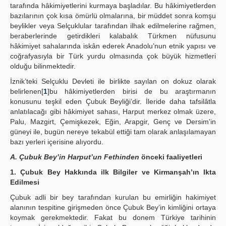
tarafında hâkimiyetlerini kurmaya başladılar. Bu hâkimiyetlerden
bazılarının çok kısa ömürlü olmalarına, bir müddet sonra komşu
beylikler veya Selçuklular tarafından ilhak edilmelerine rağmen,
beraberlerinde getirdikleri kalabalık Türkmen nüfusunu
hâkimiyet sahalarında iskân ederek Anadolu’nun etnik yapısı ve
coğrafyasıyla bir Türk yurdu olmasında çok büyük hizmetleri
olduğu bilinmektedir.
İznik’teki Selçuklu Devleti ile birlikte sayılan on dokuz olarak
belirlenen[
1
]bu hâkimiyetlerden birisi de bu araştırmanın
konusunu teşkil eden Çubuk Beyliği’dir. İleride daha tafsilâtla
anlatılacağı gibi hâkimiyet sahası, Harput merkez olmak üzere,
Palu, Mazgirt, Çemişkezek, Eğin, Arapgir, Genç ve Dersim'in
güneyi ile, bugün nereye tekabül ettiği tam olarak anlaşılamayan
bazı yerleri içerisine alıyordu.
A. Çubuk Bey’in Harput’un Fethinden
önceki faaliyetleri
1. Çubuk Bey Hakkında ilk Bilgiler ve Kirmanşah’ın Ikta
Edilmesi
Çubuk adli bir bey tarafından kurulan bu emirliğin hakimiyet
alanının tespitine girişmeden önce Çubuk Bey’in kimliğini ortaya
koymak gerekmektedir. Fakat bu donem Türkiye tarihinin