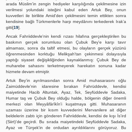
arada Müslim'in zengin hediyeler karşılığında çekilmesine izin
verilmesi yolundaki isteğini kabul eden Artuk Bey, onun
kuvvetleri ile birlikte Amid'den çekilmesini temin ettikten sonra
kendisine bağlı Türkmenlerle harp meydânını terkederek Irak’a
gitti[
19
].
Ancak Fahriiddevle'nin kendi rızası hilafına gerçekleştirilen bu
baskının gerçek sorumlusu olan Çubuk Bey'e karşı tavır
almaması, sonra da taltif etmesi, bu olayların gerçek yüzünü
öğrenmesinden korktuğu Melikşah'tan çekinmesi dolayısıyla
yaptığı siyaset değişikliğinden kaynaklanmış: Çubuk Bey de
muharebe sahasını terketmeyerek harekatın sonuna kadar
hizmete devam etmiştir.
Artuk Bey'in ayrılmasından sonra Amid muhasarasını oğlu
Zaimüddevle'nin idaresine bırakan Fahrüddevle, kendisi
maiyetinde Hacib Altuntak, Ayaz, Tek, Seyfüddevle Sadaka,
Humar taş ve Çubuk Bey olduğu halde, bölgenin diğer önemli
merkezi olan Meyyâfârîkîn'i kuşatmaya gitti. Muhasaranın
uzaması üzerine bir kısım kuvvederini Mervanilere ait diğer
beldelerin zabtı için gönderen Fahriiddevle, kendisi de kışı İs'ird
(Siirt)'de geçirdi. Bu sırada maiyetindeki Seyfüddevle Sadaka,
Ayaz ve Türşek'in de ordudan ayrıldıklarını görüyoruz. Bu