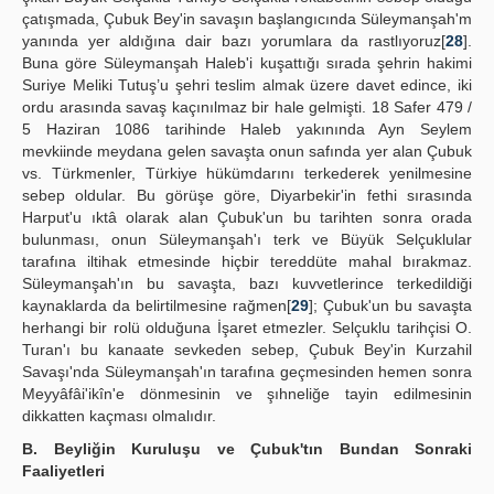
çatışmada, Çubuk Bey'in savaşın başlangıcında Süleymanşah'm
yanında yer aldığına dair bazı yorumlara da rastlıyoruz[
28
].
Buna göre Süleymanşah Haleb'i kuşattığı sırada şehrin hakimi
Suriye Meliki Tutuş’u şehri teslim almak üzere davet edince, iki
ordu arasında savaş kaçınılmaz bir hale gelmişti. 18 Safer 479 /
5 Haziran 1086 tarihinde Haleb yakınında Ayn Seylem
mevkiinde meydana gelen savaşta onun safında yer alan Çubuk
vs. Türkmenler, Türkiye hükümdarını terkederek yenilmesine
sebep oldular. Bu görüşe göre, Diyarbekir'in fethi sırasında
Harput'u ıktâ olarak alan Çubuk'un bu tarihten sonra orada
bulunması, onun Süleymanşah'ı terk ve Büyük Selçuklular
tarafına iltihak etmesinde hiçbir tereddüte mahal bırakmaz.
Süleymanşah'ın bu savaşta, bazı kuvvetlerince terkedildiği
kaynaklarda da belirtilmesine rağmen[
29
]; Çubuk'un bu savaşta
herhangi bir rolü olduğuna İşaret etmezler. Selçuklu tarihçisi O.
Turan'ı bu kanaate sevkeden sebep, Çubuk Bey'in Kurzahil
Savaşı'nda Süleymanşah'ın tarafına geçmesinden hemen sonra
Meyyâfâi'ikîn'e dönmesinin ve şıhneliğe tayin edilmesinin
dikkatten kaçması olmalıdır.
B. Beyliğin Kuruluşu ve Çubuk'tın Bundan Sonraki
Faaliyetleri