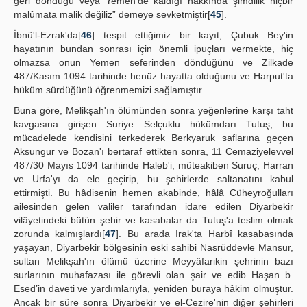
geri döndüğü veya Yemen'de kaldığı hakkında şimdilik hiçbir
malûmata malik değiliz” demeye sevketmiştir[
45
].
İbnü'l-Ezrak'da[
46
] tespit ettiğimiz bir kayıt, Çubuk Bey'in
hayatının bundan sonrası için önemli ipuçları vermekte, hiç
olmazsa onun Yemen seferinden döndüğünü ve Zilkade
487/Kasım 1094 tarihinde henüz hayatta olduğunu ve Harput'ta
hüküm sürdüğünü öğrenmemizi sağlamıştır.
Buna göre, Melikşah'ın ölümünden sonra yeğenlerine karşı taht
kavgasına girişen Suriye Selçuklu hükümdarı Tutuş, bu
mücadelede kendisini terkederek Berkyaruk saflarına geçen
Aksungur ve Bozan'ı bertaraf ettikten sonra, 11 Cemaziyelevvel
487/30 Mayıs 1094 tarihinde Haleb'i, müteakiben Suruç, Harran
ve Urfa'yı da ele geçirip, bu şehirlerde saltanatını kabul
ettirmişti. Bu hâdisenin hemen akabinde, hâlâ Cüheyroğulları
ailesinden gelen valiler tarafından idare edilen Diyarbekir
vilâyetindeki bütün şehir ve kasabalar da Tutuş'a teslim olmak
zorunda kalmışlardı[
47
]. Bu arada Irak'ta Harbî kasabasında
yaşayan, Diyarbekir bölgesinin eski sahibi Nasrüddevle Mansur,
sultan Melikşah'ın ölümü üzerine Meyyâfarikin şehrinin bazı
surlarının muhafazası ile görevli olan şair ve edib Haşan b.
Esed’in daveti ve yardımlarıyla, yeniden buraya hâkim olmuştur.
Ancak bir süre sonra Diyarbekir ve el-Cezire'nin diğer şehirleri