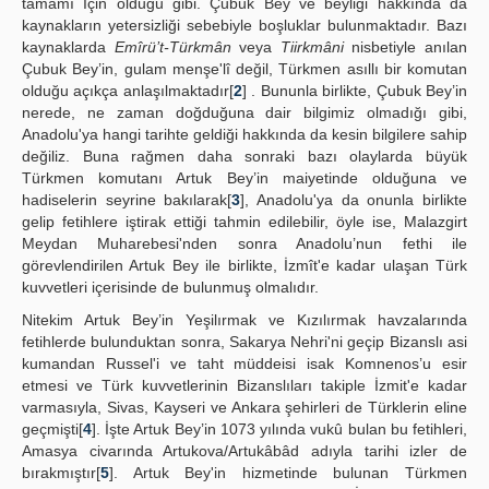
tamamı İçin olduğu gibi. Çubuk Bey ve beyliği hakkında da
kaynakların yetersizliği sebebiyle boşluklar bulunmaktadır. Bazı
kaynaklarda
Emîrü’t-Türkmân
veya
Tiirkmâni
nisbetiyle anılan
Çubuk Bey’in, gulam menşe'lî değil, Türkmen asıllı bir komutan
olduğu açıkça anlaşılmaktadır[
2
] . Bununla birlikte, Çubuk Bey’in
nerede, ne zaman doğduğuna dair bilgimiz olmadığı gibi,
Anadolu'ya hangi tarihte geldiği hakkında da kesin bilgilere sahip
değiliz. Buna rağmen daha sonraki bazı olaylarda büyük
Türkmen komutanı Artuk Bey’in maiyetinde olduğuna ve
hadiselerin seyrine bakılarak[
3
], Anadolu'ya da onunla birlikte
gelip fetihlere iştirak ettiği tahmin edilebilir, öyle ise, Malazgirt
Meydan Muharebesi'nden sonra Anadolu’nun fethi ile
görevlendirilen Artuk Bey ile birlikte, İzmît'e kadar ulaşan Türk
kuvvetleri içerisinde de bulunmuş olmalıdır.
Nitekim Artuk Bey’in Yeşilırmak ve Kızılırmak havzalarında
fetihlerde bulunduktan sonra, Sakarya Nehri'ni geçip Bizanslı asi
kumandan Russel'i ve taht müddeisi isak Komnenos’u esir
etmesi ve Türk kuvvetlerinin Bizanslıları takiple İzmit'e kadar
varmasıyla, Sivas, Kayseri ve Ankara şehirleri de Türklerin eline
geçmişti[
4
]. İşte Artuk Bey’in 1073 yılında vukû bulan bu fetihleri,
Amasya civarında Artukova/Artukâbâd adıyla tarihi izler de
bırakmıştır[
5
]. Artuk Bey'in hizmetinde bulunan Türkmen