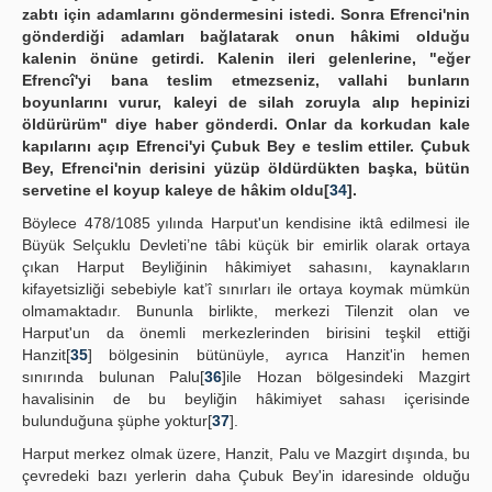
zabtı için adamlarını göndermesini istedi. Sonra Efrenci'nin
gönderdiği adamları bağlatarak onun hâkimi olduğu
kalenin önüne getirdi. Kalenin ileri gelenlerine, "eğer
Efrencî'yi bana teslim etmezseniz, vallahi bunların
boyunlarını vurur, kaleyi de silah zoruyla alıp hepinizi
öldürürüm" diye haber gönderdi. Onlar da korkudan kale
kapılarını açıp Efrenci'yi Çubuk Bey e teslim ettiler. Çubuk
Bey, Efrenci'nin derisini yüzüp öldürdükten başka, bütün
servetine el koyup kaleye de hâkim oldu[
34
].
Böylece 478/1085 yılında Harput'un kendisine iktâ edilmesi ile
Büyük Selçuklu Devleti’ne tâbi küçük bir emirlik olarak ortaya
çıkan Harput Beyliğinin hâkimiyet sahasını, kaynakların
kifayetsizliği sebebiyle kat’î sınırları ile ortaya koymak mümkün
olmamaktadır. Bununla birlikte, merkezi Tilenzit olan ve
Harput'un da önemli merkezlerinden birisini teşkil ettiği
Hanzit[
35
] bölgesinin bütünüyle, ayrıca Hanzit'in hemen
sınırında bulunan Palu[
36
]ile Hozan bölgesindeki Mazgirt
havalisinin de bu beyliğin hâkimiyet sahası içerisinde
bulunduğuna şüphe yoktur[
37
].
Harput merkez olmak üzere, Hanzit, Palu ve Mazgirt dışında, bu
çevredeki bazı yerlerin daha Çubuk Bey'in idaresinde olduğu