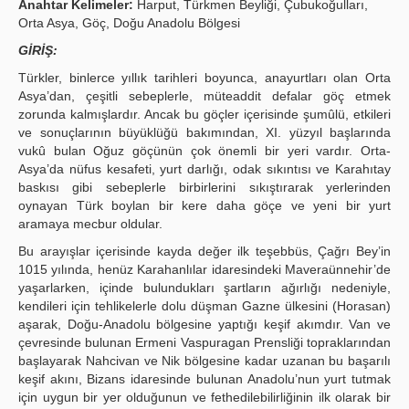
Anahtar Kelimeler:
Harput, Türkmen Beyliği, Çubukoğulları,
Orta Asya, Göç, Doğu Anadolu Bölgesi
Yayın Politikaları
GİRİŞ:
Kılavuzlar
Türkler, binlerce yıllık tarihleri boyunca, anayurtları olan Orta
Asya’dan, çeşitli sebeplerle, müteaddit defalar göç etmek
İletişim
zorunda kalmışlardır. Ancak bu göçler içerisinde şumûlü, etkileri
ve sonuçlarının büyüklüğü bakımından, XI. yüzyıl başlarında
vukû bulan Oğuz göçünün çok önemli bir yeri vardır. Orta-
Asya’da nüfus kesafeti, yurt darlığı, odak sıkıntısı ve Karahıtay
baskısı gibi sebeplerle birbirlerini sıkıştırarak yerlerinden
oynayan Türk boylan bir kere daha göçe ve yeni bir yurt
aramaya mecbur oldular.
Bu arayışlar içerisinde kayda değer ilk teşebbüs, Çağrı Bey’in
1015 yılında, henüz Karahanlılar idaresindeki Maveraünnehir’de
yaşarlarken, içinde bulundukları şartların ağırlığı nedeniyle,
kendileri için tehlikelerle dolu düşman Gazne ülkesini (Horasan)
aşarak, Doğu-Anadolu bölgesine yaptığı keşif akımdır. Van ve
çevresinde bulunan Ermeni Vaspuragan Prensliği topraklarından
başlayarak Nahcivan ve Nik bölgesine kadar uzanan bu başarılı
keşif akını, Bizans idaresinde bulunan Anadolu’nun yurt tutmak
için uygun bir yer olduğunun ve fethedilebilirliğinin ilk olarak bir