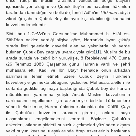
önce Tutuş ile Müslim arasında vukûbulan bölge olayları
içerisinde yer aldığını ve Çubuk Bey'in bu havalinin hâkimleri
tarafından tanındığını ve belki de, İbnü'l-Adîm'in
Türkman
adıyla
zikrettiği şahsın Çubuk Bey ile aynı kişi olabileceği kanaatini
kuvvetlendirmektedir.
Sibt İbnu 1-Ce
V
zî'nin Garsunni'me Muhammed b. Hilâl es-
Sâbî'den naklen verdiği bilgiye göre, Harran'da isyan çıktığı
sırada ileri gelenlerin davetini alan ve yakınlarda bir yerde
bulunan Çubuk Bey çağrıya uyarak yola çıktı[
11
]. Müslim de bu
arada süratle ve cebrî bir yürüyüşle, 8 Rebialevvel 476 Cuma
/26 Temmuz 1083 Çarşamba günü Harran'a vardı ve şehri
muhasara etti. Kadı ve İbn Utayr herhalde onun arkadan
sarılmasını temin etmek üzere Çubuk Bey'in Türkmen
kuvvetleriyle gelmekte olduğunu gizlediler. Muhasara aletleri ile
surlarda gedikler açılmaya başladığında Çubuk Bey de Harran
müdafilerinin yardımına yetişti. Ancak Müslim, kuvvetlerinin
sarılmasını engellemek için askerleriyle birlikte Türkmenlere
yöneldi. Birliklerine, Harran önlerinde akmakta olan Cüllâb Çayı
ile Çubuk'un kuvvetleri arasına girerek, onların suya
ulaşmalarını engellemelerini emretti. Böylece Çubuk'un
askerleri, atlarının şiddetli susuzluk çekmeleri yüzünden akşam
vakti suyun kıyısına ulaştıklarında Arap askerlerinin baskınına