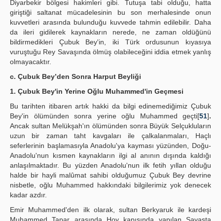
Diyarbekir bölgesi hakimleri gibi. Tutuşa tabi olduğu, hatta
giriştiği saltanat mücadelesinin bu son merhalesinde onun
kuvvetleri arasında bulunduğu kuvvede tahmin edilebilir. Daha
da ileri gidilerek kaynakların nerede, ne zaman oldüğünü
bildirmedikleri Çubuk Bey'in, iki Türk ordusunun kıyasıya
vuruştuğu Rey Savaşında ölmüş olabileceğini iddia etmek yanlış
olmayacaktır.
c. Çubuk Bey’den Sonra Harput Beyliği
1. Çubuk Bey'in Yerine Oğlu Muhammed'in Geçmesi
Bu tarihten itibaren artık hakki da bilgi edinemediğimiz Çubuk
Bey'in ölümünden sonra yerine oğlu Muhammed geçti[
51
]
.
Ancak sultan Melükşah'ın ölümünden sonra Büyük Selçukluların
uzun bir zaman taht kavgaları ile çalkalanmaları, Haçlı
seferlerinin başlamasıyla Anadolu'ya kayması yüzünden, Doğu-
Anadolu'nun kısmen kaynakların ilgi al anının dışında kaldığı
anlaşılmaktadır. Bu yüzden Anadolu'nun ilk fetih yıllan olduğu
halde bir hayli malûmat sahibi olduğumuz Çubuk Bey devrine
nisbetle, oğlu Muhammed hakkındaki bilgilerimiz yok denecek
kadar azdır.
Emir Muhammed'den ilk olarak, sultan Berkyaruk ile kardeşi
Muhammed Tapar arasında Hoy kapışında yapılan Savaşta