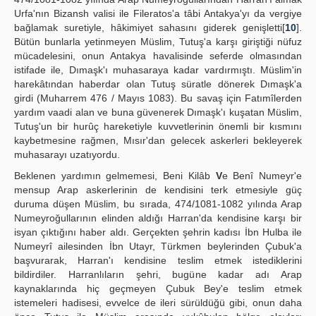
Urfa'nın Bizansh valisi ile Fileratos'a tâbi Antakya'yı da vergiye
bağlamak suretiyle, hâkimiyet sahasını giderek genişletti[
10
].
Bütün bunlarla yetinmeyen Müslim, Tutuş'a karşı giriştiği nüfuz
mücadelesini, onun Antakya havalisinde seferde olmasından
istifade ile, Dımaşk'ı muhasaraya kadar vardırmıştı. Müslim'in
harekâtından haberdar olan Tutuş süratle dönerek Dımaşk'a
girdi (Muharrem 476 / Mayıs 1083). Bu savaş için Fatımîlerden
yardım vaadi alan ve buna güvenerek Dımaşk'ı kuşatan Müslim,
Tutuş'un bir hurûç hareketiyle kuvvetlerinin önemli bir kısmını
kaybetmesine rağmen, Mısır'dan gelecek askerleri bekleyerek
muhasarayı uzatıyordu.
Beklenen yardımın gelmemesi, Beni Kilâb
V
e Benî Numeyr'e
mensup Arap askerlerinin de kendisini terk etmesiyle güç
duruma düşen Müslim, bu sırada, 474/1081-1082 yılında Arap
Numeyroğullarının elinden aldığı Harran'da kendisine karşı bir
isyan çıktığını haber aldı. Gerçekten şehrin kadısı İbn Hulba ile
Numeyrî ailesinden İbn Utayr, Türkmen beylerinden Çubuk'a
başvurarak, Harran'ı kendisine teslim etmek istediklerini
bildirdiler. Harranlıların şehri, bugüne kadar adı Arap
kaynaklarında hiç geçmeyen Çubuk Bey'e teslim etmek
istemeleri hadisesi, evvelce de ileri sürüldüğü gibi, onun daha