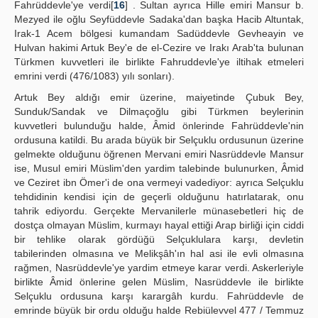
Fahrüddevle'ye verdi[
16
] . Sultan ayrıca Hille emiri Mansur b.
Mezyed ile oğlu Seyfüddevle Sadaka'dan başka Hacib Altuntak,
Irak-1 Acem bölgesi kumandam Sadüddevle Gevheayin ve
Hulvan hakimi Artuk Bey'e de el-Cezire ve Irakı Arab'ta bulunan
Türkmen kuvvetleri ile birlikte Fahruddevle'ye iltihak etmeleri
emrini verdi (476/1083) yılı sonları).
Artuk Bey aldığı emir üzerine, maiyetinde Çubuk Bey,
Sunduk/Sandak ve Dilmaçoğlu gibi Türkmen beylerinin
kuvvetleri bulunduğu halde, Âmid önlerinde Fahrüddevle'nin
ordusuna katildi. Bu arada büyük bir Selçuklu ordusunun üzerine
gelmekte olduğunu öğrenen Mervani emiri Nasrüddevle Mansur
ise, Musul emiri Müslim'den yardim talebinde bulunurken, Âmid
ve Ceziret ibn Ömer'i de ona vermeyi vadediyor: ayrıca Selçuklu
tehdidinin kendisi için de geçerli olduğunu hatırlatarak, onu
tahrik ediyordu. Gerçekte Mervanilerle münasebetleri hiç de
dostça olmayan Müslim, kurmayı hayal ettiği Arap birliği için ciddi
bir tehlike olarak gördüğü Selçuklulara karşı, devletin
tabilerinden olmasına ve Melikşâh'ın hal asi ile evli olmasına
rağmen, Nasrüddevle'ye yardim etmeye karar verdi. Askerleriyle
birlikte Âmid önlerine gelen Müslim, Nasrüddevle ile birlikte
Selçuklu ordusuna karşı karargâh kurdu. Fahrüddevle de
emrinde büyük bir ordu olduğu halde Rebiülevvel 477 / Temmuz