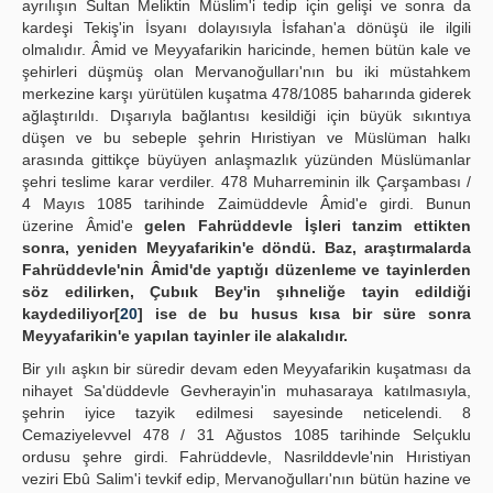
ayrılışın Sultan Meliktin Müslim'i tedip için gelişi ve sonra da
kardeşi Tekiş'in İsyanı dolayısıyla İsfahan'a dönüşü ile ilgili
olmalıdır. Âmid ve Meyyafarikin haricinde, hemen bütün kale ve
şehirleri düşmüş olan Mervanoğulları'nın bu iki müstahkem
merkezine karşı yürütülen kuşatma 478/1085 baharında giderek
ağlaştırıldı. Dışarıyla bağlantısı kesildiği için büyük sıkıntıya
düşen ve bu sebeple şehrin Hıristiyan ve Müslüman halkı
arasında gittikçe büyüyen anlaşmazlık yüzünden Müslümanlar
şehri teslime karar verdiler. 478 Muharreminin ilk Çarşambası /
4 Mayıs 1085 tarihinde Zaimüddevle Âmid'e girdi. Bunun
üzerine Âmid'e
gelen Fahrüddevle İşleri tanzim ettikten
sonra, yeniden Meyyafarikin'e döndü. Baz, araştırmalarda
Fahrüddevle'nin Âmid'de yaptığı düzenleme ve tayinlerden
söz edilirken, Çubıık Bey'in şıhneliğe tayin edildiği
kaydediliyor[
20
] ise de bu husus kısa bir süre sonra
Meyyafarikin'e yapılan tayinler ile alakalıdır.
Bir yılı aşkın bir süredir devam eden Meyyafarikin kuşatması da
nihayet Sa'düddevle Gevherayin'in muhasaraya katılmasıyla,
şehrin iyice tazyik edilmesi sayesinde neticelendi. 8
Cemaziyelevvel 478 / 31 Ağustos 1085 tarihinde Selçuklu
ordusu şehre girdi. Fahrüddevle, Nasrilddevle'nin Hıristiyan
veziri Ebû Salim'i tevkif edip, Mervanoğulları'nın bütün hazine ve