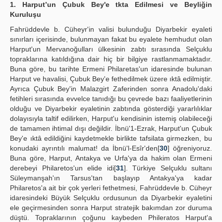
1. Harput’un Çubuk Bey'e tkta Edilmesi ve Beyliğin
Kuruluşu
Fahrüddevle b. Cüheyr'in valisi bulunduğu Diyarbekir eyaleti
sınırları içerisinde, bulunmayan fakat bu eyalete hemhudut olan
Harput'un Mervanoğulları ülkesinin zabtı sırasında Selçuklu
topraklarına katıldığına dair hiç bir bilgiye rastlanmamaktadır.
Buna göre, bu tarihte Ermeni Philaretas'un idaresinde bulunan
Harput ve havalisi, Çubuk Bey'e fethedilmek üzere ıktâ edilmiştir.
Ayrıca Çubuk Bey'in Malazgirt Zaferinden sonra Anadolu'daki
fetihleri sırasında evvelce tanıdığı bu çevrede bazı faaliyetlerinin
olduğu ve Diyarbekir eyaletinin zabtında gösterdiği yararlılıklar
dolayısıyla taltif edilirken, Harput'u kendisinin istemiş olabileceği
de tamamen ihtimal dışı değildir. İbnü'1-Ezrak, Harput'un Çubuk
Bey'e ıktâ edildiğini kaydetmekle birlikte tafsilata girmezken, bu
konudaki ayrıntılı malumat! da İbnü'l-Esîr'den[
30
]
öğreniyoruz.
Buna göre, Harput, Antakya ve Urfa'ya da hakim olan Ermeni
derebeyi Philaretos'un elide idi[
31
]. Türkiye Selçuklu sultanı
Süleymanşah'ın Tarsus'tan başlayıp Antakya'ya kadar
Philaretos'a ait bir çok yerleri fethetmesi, Fahrüddevle b. Cüheyr
idaresindeki Büyük Selçuklu ordusunun da Diyarbekir eyaletini
ele geçirmesinden sonra Harput stratejik bakımdan zor duruma
düştü. Topraklarının çoğunu kaybeden Phileratos Harput'a