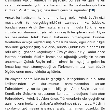
kısımlarını yakıp yemeklerini pişirdiler. Bu esir ve ganimetleri
satan Türkmenler çok para kazandılar. Bu baskından güçlükle
kurtulan Müslim ise, güç bela Amid içerisine sığınabildi[
18
].
Ancak bu hadisenin kendi emrine karşı gelen Artuk Bey'in gizli
muvafakati ile gerçekleştirildiğini zanneden Fahrüddevle,
bundan sonra Artuk Bey'i sultanin ve emrindeki Türkmenlerin
indinde zor duruma düşürmek için çeşitli tertiplere girişti. Oysa
bu baskından Artuk Bey'in haberinin olmadığının Bundari
tarafından açıkça kaydedilmiş olması bir yana, eğer onun bilgisi
dahilinde gerçekleşmiş bile olsa, bunda Çubuk Bey'in önemli bir
rolü olduğu gözden kaçırılmıştır. Zira yaklaşık bir yıl kadar önce
Harran önlerinde Müslim karşısında uğradığı yenilginin acısını
unutmayan Çubuk Bey'in intikam almak İçin ayağına gelen bu
fırsatı kaçırmak istemeyeceği ve Türkmenlerin tavrından büyük
ölçüde onun mesul olduğu aşikârdır.
Bu olaydan sonra Müslim ile giriştiği sulh teşebbüsünün sultana
iletilmesinden ve durumunun sarsılmasından korkan
Fahrüddevle, yukarıda işaret edildiği gibi, Artuk Bey'e tavır aidi.
Kendisinin Selçuklu ordusunun komutanı olduğunu hatırlatan
Fahruddevle, Artuk Bey'den önce, Türkmenlerin ele geçirdikleri
ganimetlerin toplanıp İsfahan'a görderilmesini, sonra da Müslim'i
yakalayıp getirmesini isteyince aralan tamamen bozuldu. Bu