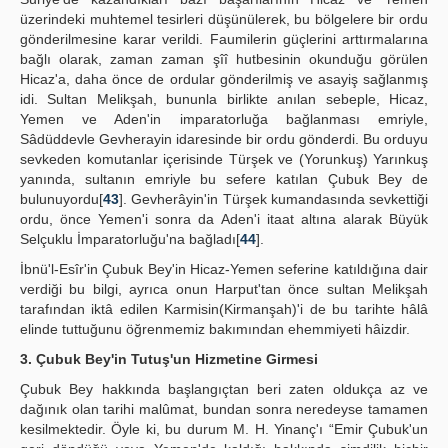
üzerindeki muhtemel tesirleri düşünülerek, bu bölgelere bir ordu
gönderilmesine karar verildi. Faumilerin güçlerini arttırmalarına
bağlı olarak, zaman zaman şîî hutbesinin okunduğu görülen
Hicaz'a, daha önce de ordular gönderilmiş ve asayiş sağlanmış
idi. Sultan Melikşah, bununla birlikte anılan sebeple, Hicaz,
Yemen ve Aden'in imparatorluğa bağlanması emriyle,
Sâdüddevle Gevherayin idaresinde bir ordu gönderdi. Bu orduyu
sevkeden komutanlar içerisinde Türşek ve (Yorunkuş) Yarınkuş
yanında, sultanın emriyle bu sefere katılan Çubuk Bey de
bulunuyordu[
43
]. Gevherâyin'in Türşek kumandasında sevkettiği
ordu, önce Yemen'i sonra da Aden'i itaat altına alarak Büyük
Selçuklu İmparatorluğu'na bağladı[
44
].
İbnü'l-Esîr'in Çubuk Bey'in Hicaz-Yemen seferine katıldığına dair
verdiği bu bilgi, ayrıca onun Harput'tan önce sultan Melikşah
tarafından iktâ edilen Karmisin(Kirmanşah)'i de bu tarihte hâlâ
elinde tuttuğunu öğrenmemiz bakımından ehemmiyeti hâizdir.
3. Çubuk Bey'in Tutuş'un Hizmetine Girmesi
Çubuk Bey hakkında başlangıçtan beri zaten oldukça az ve
dağınık olan tarihi malûmat, bundan sonra neredeyse tamamen
kesilmektedir. Öyle ki, bu durum M. H. Yinanç'ı “Emir Çubuk'un