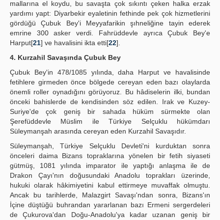
mallarına el koydu, bu savaşta çok sıkıntı çeken halka erzak
yardımı yapt: Diyarbekir eyaletinin fethinde pek çok hizmetlerini
gördüğü Çubuk Bey'i Meyyafarikin şıhneliğine tayin ederek
emrine 300 asker verdi. Fahrüddevle ayrıca Çubuk Bey'e
Harput[
21
] ve havalisini ikta etti[
22
].
4. Kurzahil Savaşında Çubuk Bey
Çubuk Bey'in 478/1085 yılında, daha Harput ve havalisinde
fetihlere girmeden önce bölgede cereyan eden bazı olaylarda
önemli roller oynadığını görüyoruz. Bu hâdiselerin ilki, bundan
önceki bahislerde de kendisinden söz edilen. Irak ve Kuzey-
Suriye'de çok geniş bir sahada hüküm sürmekte olan
Şerefüddevle Müslim ile Türkiye Selçuklu hükümdarı
Süleymanşah arasında cereyan eden Kurzahil Savaşıdır.
Süleymanşah, Türkiye Selçuklu Devleti'ni kurduktan sonra
önceleri daima Bizans topraklarına yönelen bir fetih siyaseti
gütmüş, 1081 yılında imparator ile yaptığı anlaşma ile de
Drakon Çayı'nın doğusundaki Anadolu toprakları üzerinde,
hukuki olarak hâkimiyetini kabul ettirmeye muvaffak olmuştu.
Ancak bu tarihlerde, Malazgirt Savaşı'ndan sonra, Bizans'ın
İçine düştüğü buhrandan yararlanan bazı Ermeni sergerdeleri
de Çukurova'dan Doğu-Anadolu'ya kadar uzanan geniş bir