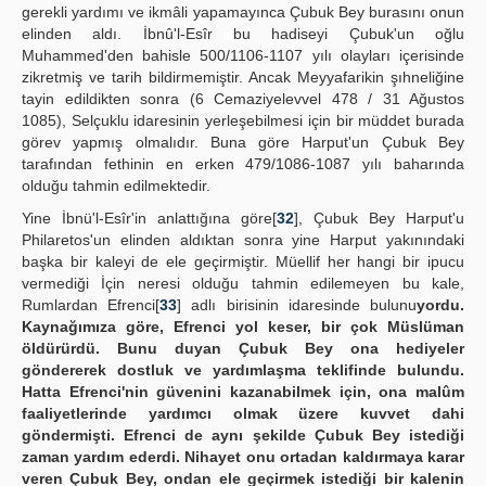
gerekli yardımı ve ikmâli yapamayınca Çubuk Bey burasını onun
elinden aldı. İbnû'l-Esîr bu hadiseyi Çubuk'un oğlu
Muhammed'den bahisle 500/1106-1107 yılı olayları içerisinde
zikretmiş ve tarih bildirmemiştir. Ancak Meyyafarikin şıhneliğine
tayin edildikten sonra (6 Cemaziyelevvel 478 / 31 Ağustos
1085), Selçuklu idaresinin yerleşebilmesi için bir müddet burada
görev yapmış olmalıdır. Buna göre Harput'un Çubuk Bey
tarafından fethinin en erken 479/1086-1087 yılı baharında
olduğu tahmin edilmektedir.
Yine İbnü'l-Esîr'in anlattığına göre[
32
], Çubuk Bey Harput'u
Philaretos'un elinden aldıktan sonra yine Harput yakınındaki
başka bir kaleyi de ele geçirmiştir. Müellif her hangi bir ipucu
vermediği İçin neresi olduğu tahmin edilemeyen bu kale,
Rumlardan Efrenci[
33
] adlı birisinin idaresinde bulunu
yordu.
Kaynağımıza göre, Efrenci yol keser, bir çok Müslüman
öldürürdü. Bunu duyan Çubuk Bey ona hediyeler
göndererek dostluk ve yardımlaşma teklifinde bulundu.
Hatta Efrenci'nin güvenini kazanabilmek için, ona malûm
faaliyetlerinde yardımcı olmak üzere kuvvet dahi
göndermişti. Efrenci de aynı şekilde Çubuk Bey istediği
zaman yardım ederdi. Nihayet onu ortadan kaldırmaya karar
veren Çubuk Bey, ondan ele geçirmek istediği bir kalenin