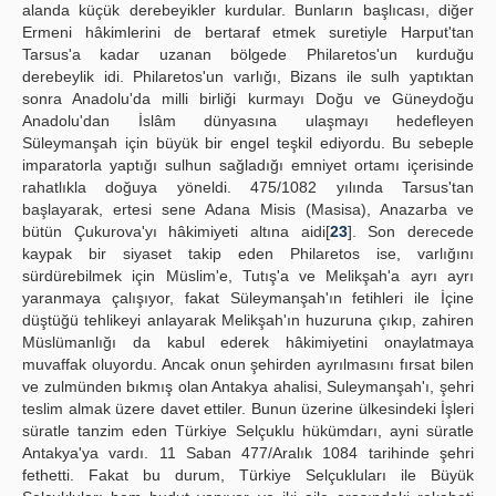
alanda küçük derebeyikler kurdular. Bunların başlıcası, diğer
Ermeni hâkimlerini de bertaraf etmek suretiyle Harput'tan
Tarsus'a kadar uzanan bölgede Philaretos'un kurduğu
derebeylik idi. Philaretos'un varlığı, Bizans ile sulh yaptıktan
sonra Anadolu'da milli birliği kurmayı Doğu ve Güneydoğu
Anadolu'dan İslâm dünyasına ulaşmayı hedefleyen
Süleymanşah için büyük bir engel teşkil ediyordu. Bu sebeple
imparatorla yaptığı sulhun sağladığı emniyet ortamı içerisinde
rahatlıkla doğuya yöneldi. 475/1082 yılında Tarsus'tan
başlayarak, ertesi sene Adana Misis (Masisa), Anazarba ve
bütün Çukurova'yı hâkimiyeti altına aidi[
23
]. Son derecede
kaypak bir siyaset takip eden Philaretos ise, varlığını
sürdürebilmek için Müslim'e, Tutış'a ve Melikşah'a ayrı ayrı
yaranmaya çalışıyor, fakat Süleymanşah'ın fetihleri ile İçine
düştüğü tehlikeyi anlayarak Melikşah'ın huzuruna çıkıp, zahiren
Müslümanlığı da kabul ederek hâkimiyetini onaylatmaya
muvaffak oluyordu. Ancak onun şehirden ayrılmasını fırsat bilen
ve zulmünden bıkmış olan Antakya ahalisi, Suleymanşah'ı, şehri
teslim almak üzere davet ettiler. Bunun üzerine ülkesindeki İşleri
süratle tanzim eden Türkiye Selçuklu hükümdarı, ayni süratle
Antakya'ya vardı. 11 Saban 477/Aralık 1084 tarihinde şehri
fethetti. Fakat bu durum, Türkiye Selçukluları ile Büyük