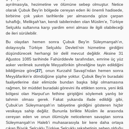
ayrılmasıyla, hezimetine ve ölümüne sebep olmuştur. Netice
olarak Çubuk Bey'in bölgede cereyan eden iki önemli hadisede,
birbirine çok yakın tarihlerde yer almasında göze çarpan
tuhaflığı, Melikşah'tan, kendi tabilerinden olan Müslim'e, Türkiye
Selçuklu sultanına karşı yardim emri alması ile ilgili olabileceği
de ileri sürülebilir.
Bu olaydan hemen sonra Çubuk Bey'in Süleymanşah'ın,
dolayısıyla Türkiye Selçuklu Devleti'nin hizmetine girdiğini
düşündürecek herhangi bir delil mevcut değildir. Aksine 31
Ağustos 1085 tarihinde Fahürddevle tarafından, emrine üç yüz
asker verilmek suretiyle Meyyaförikin şihneliğine tayin edildiğini
bildiğimize göre[
27
], onun Kurzahil Savaşt'ndan hemen sonra
Meyyâfarikin'e döndüğüne şüphe yoktur. Çubuk Bey'in buradaki
faaliyetlerine dair elimizde bundan başka bilgi olmamasına
rağmen, bir müddet buradaki görevini ifa ettikten sonra, yeni iktâ
bölgesi olan Harput'un fethine giriştiğini söylemek yanlış bir
tahmin olması gerek. Fakat yukarıda ifade edildiği gibi,
Çubuk'un Süleymanşah'ın tabiyetine girdiğini gösteren hiçbir
vesikaya sahip değiliz. Bununla birlikte Müslim ile arasında
cereyan eden ve onun ölümüyle neticelenen savaştan sonra
Süleymanşah'ın Haleb'i muhasarasıyla bir kere daha ortaya
çıkan Büyük Selçuklu Türkiye Selçuklu rekabetinin sebep olduğu