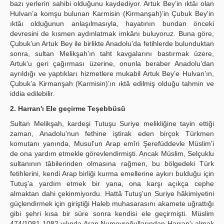
bazı yerlerin sahibi olduğunu kaydediyor. Artuk Bey’in ıktâı olan
Hulvan’a komşu bulunan Karmisin (Kirmanşah)’in Çubuk Bey'in
ıktâı olduğunun anlaşılmasıyla, hayatının bundan önceki
devresini de kısmen aydınlatmak imkânı buluyoruz. Buna göre,
Çubuk’un Artuk Bey ile birlikte Anadolu’da fetihlerde bulunduktan
sonra, sultan Melikşah’ın taht kavgalarını bastırmak üzere,
Artuk’u geri çağırması üzerine, onunla beraber Anadolu’dan
ayrıldığı ve yaptıkları hizmetlere mukabil Artuk Bey’e Hulvan’ın,
Çubuk’a Kirmanşah (Karmisin)’ın ıktâ edilmiş olduğu tahmin ve
iddia edilebilir.
2. Harran'ı Ele geçirme Teşebbüsü
Sultan Melikşah, kardeşi Tutuşu Suriye melikliğine tayin ettiği
zaman, Anadolu'nun fethine iştirak eden birçok Türkmen
komutanı yanında, Musul'un Arap emîri Şerefüddevle Müslim'i
de ona yardım etmekle görevlendirmişti. Ancak Müslim, Selçuklu
sultanının tâbilerinden olmasına rağmen, bu bölgedeki Türk
fetihlerini, kendi Arap birliği kurma emellerine aykırı bulduğu için
Tutuş'a yardım etmek bir yana, ona karşı açıkça cephe
almaktan dahi çekinmiyordu. Hattâ Tutuş'un Suriye hâkimiyetini
güçlendirmek için giriştiği Haleb muhasarasını akamete uğrattığı
gibi şehri kısa bir süre sonra kendisi ele geçirmişti. Müslim
474/1081-1082 yılında Arap Numeyroğullarından Harran'ı almak