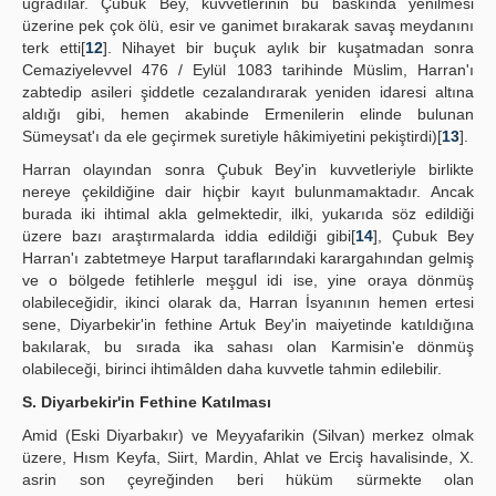
uğradılar. Çubuk Bey, kuvvetlerinin bu baskında yenilmesi
üzerine pek çok ölü, esir ve ganimet bırakarak savaş meydanını
terk etti[
12
]. Nihayet bir buçuk aylık bir kuşatmadan sonra
Cemaziyelevvel 476 / Eylül 1083 tarihinde Müslim, Harran'ı
zabtedip asileri şiddetle cezalandırarak yeniden idaresi altına
aldığı gibi, hemen akabinde Ermenilerin elinde bulunan
Sümeysat'ı da ele geçirmek suretiyle hâkimiyetini pekiştirdi)[
13
].
Harran olayından sonra Çubuk Bey'in kuvvetleriyle birlikte
nereye çekildiğine dair hiçbir kayıt bulunmamaktadır. Ancak
burada iki ihtimal akla gelmektedir, ilki, yukarıda söz edildiği
üzere bazı araştırmalarda iddia edildiği gibi[
14
], Çubuk Bey
Harran'ı zabtetmeye Harput taraflarındaki karargahından gelmiş
ve o bölgede fetihlerle meşgul idi ise, yine oraya dönmüş
olabileceğidir, ikinci olarak da, Harran İsyanının hemen ertesi
sene, Diyarbekir'in fethine Artuk Bey'in maiyetinde katıldığına
bakılarak, bu sırada ika sahası olan Karmisin'e dönmüş
olabileceği, birinci ihtimâlden daha kuvvetle tahmin edilebilir.
S. Diyarbekir'in Fethine Katılması
Amid (Eski Diyarbakır) ve Meyyafarikin (Silvan) merkez olmak
üzere, Hısm Keyfa, Siirt, Mardin, Ahlat ve Erciş havalisinde, X.
asrin son çeyreğinden beri hüküm sürmekte olan