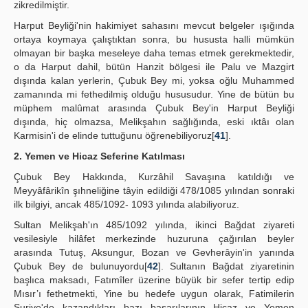
zikredilmiştir.
Harput Beyliği'nin hakimiyet sahasını mevcut belgeler ışığında
ortaya koymaya çalıştıktan sonra, bu hususta halli mümkün
olmayan bir başka meseleye daha temas etmek gerekmektedir,
o da Harput dahil, bütün Hanzit bölgesi ile Palu ve Mazgirt
dışında kalan yerlerin, Çubuk Bey mi, yoksa oğlu Muhammed
zamanında mi fethedilmiş olduğu hususudur. Yine de bütün bu
müphem malûmat arasında Çubuk Bey'in Harput Beyliği
dışında, hiç olmazsa, Melikşahın sağlığında, eski ıktâı olan
Karmisin'i de elinde tuttuğunu öğrenebiliyoruz[
41
].
2. Yemen ve Hicaz Seferine Katılması
Çubuk Bey Hakkında, Kurzâhil Savaşına katıldığı ve
Meyyâfârikîn şıhneliğine tâyin edildiği 478/1085 yılından sonraki
ilk bilgiyi, ancak 485/1092- 1093 yılında alabiliyoruz.
Sultan Melikşah'ın 485/1092 yılında, ikinci Bağdat ziyareti
vesilesiyle hilâfet merkezinde huzuruna çağırılan beyler
arasında Tutuş, Aksungur, Bozan ve Gevherâyin'in yanında
Çubuk Bey de bulunuyordu[
42
]. Sultanın Bağdat ziyaretinin
başlıca maksadı, Fatımîler üzerine büyük bir sefer tertip edip
Mısır’ı fethetmekti, Yine bu hedefe uygun olarak, Fatimilerin
Suriye'de kazandıkları bazı başarılarının Hicaz ve Yemen