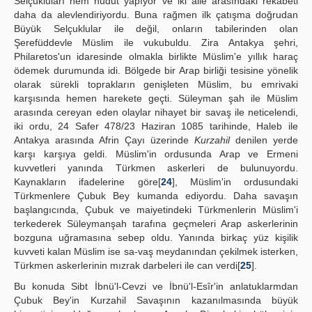
Selçukluları hem hudut yapıyor ve iki aile arasındaki rekabeti
daha da alevlendiriyordu. Buna rağmen ilk çatışma doğrudan
Büyük Selçuklular ile değil, onların tabilerinden olan
Şerefüddevle Müslim ile vukubuldu. Zira Antakya şehri,
Philaretos'un idaresinde olmakla birlikte Müslim'e yıllık haraç
ödemek durumunda idi. Bölgede bir Arap birliği tesisine yönelik
olarak sürekli toprakların genişleten Müslim, bu emrivaki
karşısında hemen harekete geçti. Süleyman şah ile Müslim
arasında cereyan eden olaylar nihayet bir savaş ile neticelendi,
iki ordu, 24 Safer 478/23 Haziran 1085 tarihinde, Haleb ile
Antakya arasında Afrin Çayı üzerinde
Kurzahil
denilen yerde
karşı karşıya geldi. Müslim'in ordusunda Arap ve Ermeni
kuvvetleri yanında Türkmen askerleri de bulunuyordu.
Kaynakların ifadelerine göre[
24
], Müslim'in ordusundaki
Türkmenlere Çubuk Bey kumanda ediyordu. Daha savaşın
başlangıcında, Çubuk ve maiyetindeki Türkmenlerin Müslim'i
terkederek Süleymanşah tarafına geçmeleri Arap askerlerinin
bozguna uğramasına sebep oldu. Yanında birkaç yüz kişilik
kuvveti kalan Müslim ise sa-vaş meydanından çekilmek isterken,
Türkmen askerlerinin mızrak darbeleri ile can verdi[
25
].
Bu konuda Sibt İbnü'l-Cevzi ve İbnü'l-Esîr'in anlatuklarmdan
Çubuk Bey'in Kurzahil Savaşının kazanılmasında büyük