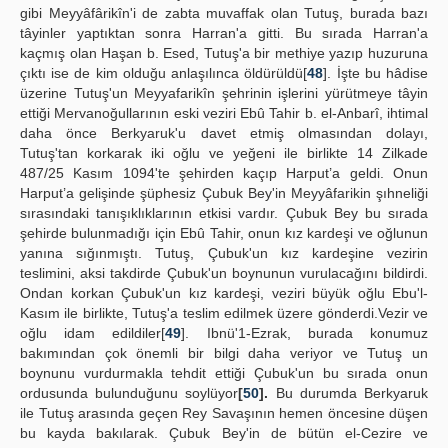
gibi Meyyâfârikîn'i de zabta muvaffak olan Tutuş, burada bazı
tâyinler yaptıktan sonra Harran'a gitti. Bu sırada Harran'a
kaçmış olan Haşan b. Esed, Tutuş'a bir methiye yazıp huzuruna
çıktı ise de kim olduğu anlaşılınca öldürüldü[
48
]. İşte bu hâdise
üzerine Tutuş'un Meyyafarikîn şehrinin işlerini yürütmeye tâyin
ettiği Mervanoğullarının eski veziri Ebû Tahir b. el-Anbarî, ihtimal
daha önce Berkyaruk'u davet etmiş olmasından dolayı,
Tutuş'tan korkarak iki oğlu ve yeğeni ile birlikte 14 Zilkade
487/25 Kasım 1094'te şehirden kaçıp Harput’a geldi. Onun
Harput’a gelişinde şüphesiz Çubuk Bey'in Meyyâfarikin şıhneliği
sırasındaki tanışıklıklarının etkisi vardır. Çubuk Bey bu sırada
şehirde bulunmadığı için Ebû Tahir, onun kız kardeşi ve oğlunun
yanına sığınmıştı. Tutuş, Çubuk'un kız kardeşine vezirin
teslimini, aksi takdirde Çubuk'un boynunun vurulacağını bildirdi.
Ondan korkan Çubuk'un kız kardeşi, veziri büyük oğlu Ebu'l-
Kasım ile birlikte, Tutuş'a teslim edilmek üzere gönderdi.Vezir ve
oğlu idam edildiler[
49
]. Ibnü'1-Ezrak, burada konumuz
bakımından çok önemli bir bilgi daha veriyor ve Tutuş un
boynunu vurdurmakla tehdit ettiği Çubuk'un bu sırada onun
ordusunda bulunduğunu soylüyor
[
50
].
Bu durumda Berkyaruk
ile Tutuş arasında geçen Rey Savaşının hemen öncesine düşen
bu kayda bakılarak. Çubuk Bey'in de bütün el-Cezire ve