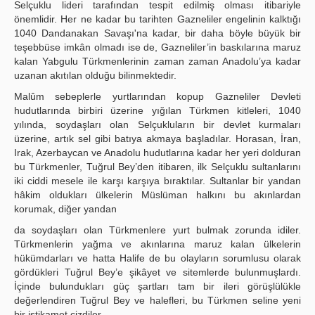
Selçuklu lideri tarafından tespit edilmiş olması itibariyle
önemlidir. Her ne kadar bu tarihten Gazneliler engelinin kalktığı
1040 Dandanakan Savaşı'na kadar, bir daha böyle büyük bir
teşebbüse imkân olmadı ise de, Gazneliler’in baskılarına maruz
kalan Yabgulu Türkmenlerinin zaman zaman Anadolu’ya kadar
uzanan akıtılan olduğu bilinmektedir.
Malûm sebeplerle yurtlarından kopup Gazneliler Devleti
hudutlarında birbiri üzerine yığılan Türkmen kitleleri, 1040
yılında, soydaşları olan Selçukluların bir devlet kurmaları
üzerine, artık sel gibi batıya akmaya başladılar. Horasan, İran,
Irak, Azerbaycan ve Anadolu hudutlarına kadar her yeri dolduran
bu Türkmenler, Tuğrul Bey’den itibaren, ilk Selçuklu sultanlarını
iki ciddi mesele ile karşı karşıya bıraktılar. Sultanlar bir yandan
hâkim oldukları ülkelerin Müslüman halkını bu akınlardan
korumak, diğer yandan
da soydaşları olan Türkmenlere yurt bulmak zorunda idiler.
Türkmenlerin yağma ve akınlarına maruz kalan ülkelerin
hükümdarları ve hatta Halife de bu olayların sorumlusu olarak
gördükleri Tuğrul Bey’e şikâyet ve sitemlerde bulunmuşlardı.
İçinde bulundukları güç şartları tam bir ileri görüşlülükle
değerlendiren Tuğrul Bey ve halefleri, bu Türkmen seline yeni
bir istikamet çizdiler.