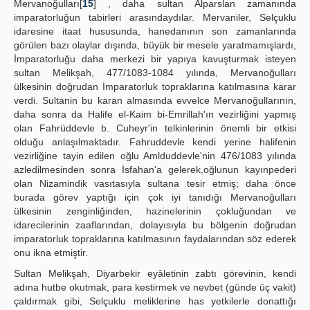
Mervanoğulları[
15
] , daha sultan Alparslan zamanında
imparatorluğun tabirleri arasındaydılar. Mervaniler, Selçuklu
idaresine itaat hususunda, hanedanının son zamanlarında
görülen bazı olaylar dışında, büyük bir mesele yaratmamışlardı,
İmparatorluğu daha merkezi bir yapıya kavuşturmak isteyen
sultan Melikşah, 477/1083-1084 yılında, Mervanoğulları
ülkesinin doğrudan İmparatorluk topraklarına katılmasına karar
verdi. Sultanin bu karan almasında evvelce Mervanoğullarının,
daha sonra da Halife el-Kaim bi-Emrillah'ın vezirliğini yapmış
olan Fahrüddevle b. Cuheyr'in telkinlerinin önemli bir etkisi
olduğu anlaşılmaktadır. Fahruddevle kendi yerine halifenin
vezirliğine tayin edilen oğlu Amlduddevle'nin 476/1083 yılında
azledilmesinden sonra İsfahan'a gelerek,oğlunun kayınpederi
olan Nizamindik vasıtasıyla sultana tesir etmiş; daha önce
burada görev yaptığı için çok iyi tanıdığı Mervanoğulları
ülkesinin zenginliğinden, hazinelerinin çokluğundan ve
idarecilerinin zaaflarından, dolayısıyla bu bölgenin doğrudan
imparatorluk topraklarına katılmasının faydalarından söz ederek
onu ikna etmiştir.
Sultan Melikşah, Diyarbekir eyâletinin zabtı görevinin, kendi
adına hutbe okutmak, para kestirmek ve nevbet (günde üç vakit)
çaldırmak gibi, Selçuklu meliklerine has yetkilerle donattığı