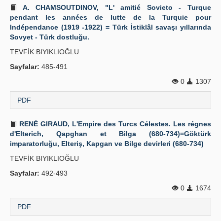
A. CHAMSOUTDINOV, "L' amitié Sovieto - Turque
pendant les années de lutte de la Turquie pour
Indépendance (1919 -1922) = Türk İstiklâl savaşı yıllarında
Sovyet - Türk dostluğu.
TEVFİK BIYIKLIOĞLU
Sayfalar:
485-491
0
1307
PDF
RENÉ GIRAUD, L'Empire des Turcs Célestes. Les régnes
d'Elterich, Qapghan et Bilga (680-734)=Göktürk
imparatorluğu, Elteriş, Kapgan ve Bilge devirleri (680-734)
TEVFİK BIYIKLIOĞLU
Sayfalar:
492-493
0
1674
PDF