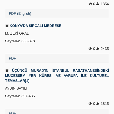
0
1354
Yayın Politikaları
PDF (English)
Kılavuzlar
KONYA'DA SIRÇALI MEDRESE
İletişim
M. ZEKİ ORAL
Sayfalar:
355-378
0
2435
PDF
ÜÇÜNCÜ MURAD'IN İSTANBUL RASATHANESİNDEKİ
MÜCESSEM YER KÜRESİ VE AVRUPA İLE KÜLTÜREL
TEMASLAR[1]
AYDIN SAYILI
Sayfalar:
397-435
0
1815
PDF