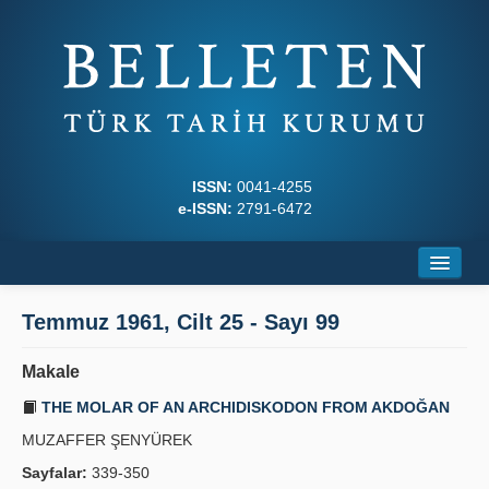
ISSN:
0041-4255
e-ISSN:
2791-6472
Ana Sayfa
Temmuz 1961, Cilt 25 - Sayı 99
Hakkında
Makale
Dergi Kurulları
THE MOLAR OF AN ARCHIDISKODON FROM AKDOĞAN
Yazım Kuralları
MUZAFFER ŞENYÜREK
Sayfalar:
339-350
İlkeler