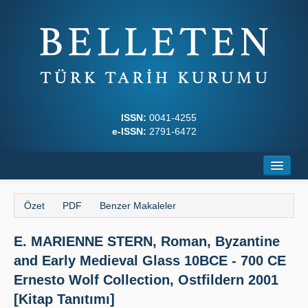
ISSN:
0041-4255
e-ISSN:
2791-6472
Ana Sayfa
Özet
PDF
Benzer Makaleler
Hakkında
E. MARIENNE STERN, Roman, Byzantine
Dergi Kurulları
and Early Medieval Glass 10BCE - 700 CE
Yazım Kuralları
Ernesto Wolf Collection, Ostfildern 2001
[Kitap Tanıtımı]
İlkeler