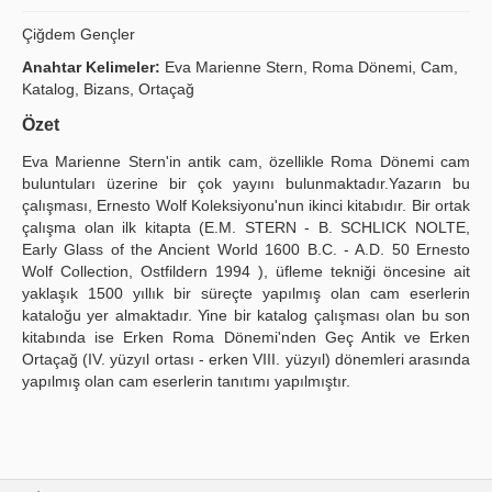
Yayın Politikaları
Çiğdem Gençler
Anahtar Kelimeler:
Eva Marienne Stern, Roma Dönemi, Cam,
Kılavuzlar
Katalog, Bizans, Ortaçağ
İletişim
Özet
Eva Marienne Stern'in antik cam, özellikle Roma Dönemi cam
buluntuları üzerine bir çok yayını bulunmaktadır.Yazarın bu
çalışması, Ernesto Wolf Koleksiyonu'nun ikinci kitabıdır. Bir ortak
çalışma olan ilk kitapta (E.M. STERN - B. SCHLICK NOLTE,
Early Glass of the Ancient World 1600 B.C. - A.D. 50 Ernesto
Wolf Collection, Ostfildern 1994 ), üfleme tekniği öncesine ait
yaklaşık 1500 yıllık bir süreçte yapılmış olan cam eserlerin
kataloğu yer almaktadır. Yine bir katalog çalışması olan bu son
kitabında ise Erken Roma Dönemi'nden Geç Antik ve Erken
Ortaçağ (IV. yüzyıl ortası - erken VIII. yüzyıl) dönemleri arasında
yapılmış olan cam eserlerin tanıtımı yapılmıştır.