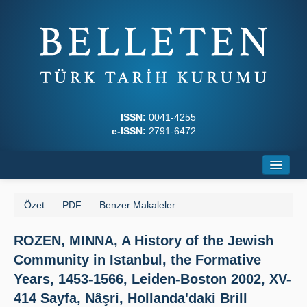
ISSN:
0041-4255
e-ISSN:
2791-6472
Ana Sayfa
Özet
PDF
Benzer Makaleler
Hakkında
ROZEN, MINNA, A History of the Jewish
Dergi Kurulları
Community in Istanbul, the Formative
Yazım Kuralları
Years, 1453-1566, Leiden-Boston 2002, XV-
414 Sayfa, Nâşri, Hollanda'daki Brill
İlkeler