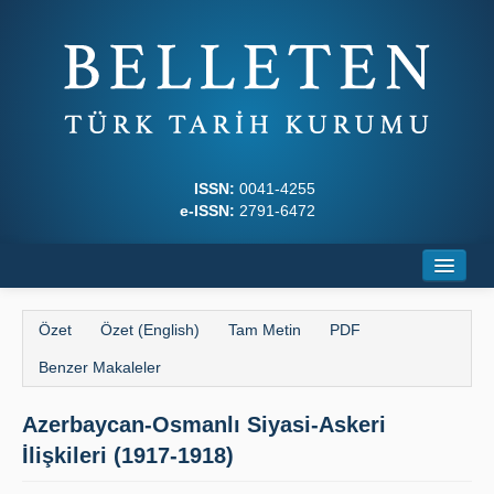
ISSN:
0041-4255
e-ISSN:
2791-6472
Ana Sayfa
Özet
Özet (English)
Tam Metin
PDF
Hakkında
Benzer Makaleler
Dergi Kurulları
Azerbaycan-Osmanlı Siyasi-Askeri
Yazım Kuralları
İlişkileri (1917-1918)
İlkeler