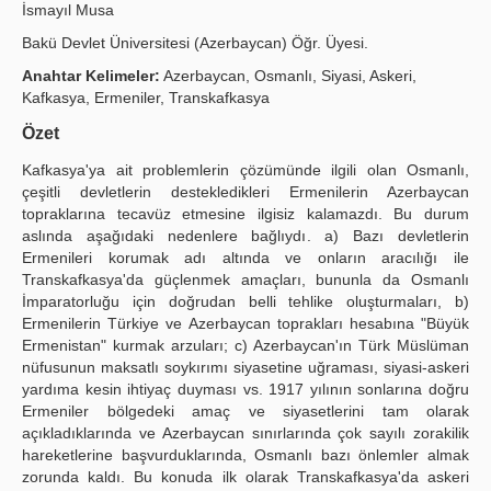
İsmayıl Musa
Yayın Politikaları
Bakü Devlet Üniversitesi (Azerbaycan) Öğr. Üyesi.
Kılavuzlar
Anahtar Kelimeler:
Azerbaycan, Osmanlı, Siyasi, Askeri,
Kafkasya, Ermeniler, Transkafkasya
İletişim
Özet
Kafkasya'ya ait problemlerin çözümünde ilgili olan Osmanlı,
çeşitli devletlerin destekledikleri Ermenilerin Azerbaycan
topraklarına tecavüz etmesine ilgisiz kalamazdı. Bu durum
aslında aşağıdaki nedenlere bağlıydı. a) Bazı devletlerin
Ermenileri korumak adı altında ve onların aracılığı ile
Transkafkasya'da güçlenmek amaçları, bununla da Osmanlı
İmparatorluğu için doğrudan belli tehlike oluşturmaları, b)
Ermenilerin Türkiye ve Azerbaycan toprakları hesabına "Büyük
Ermenistan" kurmak arzuları; c) Azerbaycan'ın Türk Müslüman
nüfusunun maksatlı soykırımı siyasetine uğraması, siyasi-askeri
yardıma kesin ihtiyaç duyması vs. 1917 yılının sonlarına doğru
Ermeniler bölgedeki amaç ve siyasetlerini tam olarak
açıkladıklarında ve Azerbaycan sınırlarında çok sayılı zorakilik
hareketlerine başvurduklarında, Osmanlı bazı önlemler almak
zorunda kaldı. Bu konuda ilk olarak Transkafkasya'da askeri