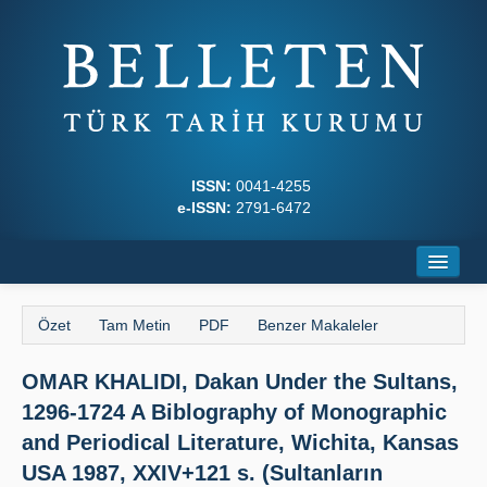
ISSN:
0041-4255
e-ISSN:
2791-6472
Ana Sayfa
Özet
Tam Metin
PDF
Benzer Makaleler
Hakkında
OMAR KHALIDI, Dakan Under the Sultans,
Dergi Kurulları
1296-1724 A Biblography of Monographic
Yazım Kuralları
and Periodical Literature, Wichita, Kansas
USA 1987, XXIV+121 s. (Sultanların
İlkeler