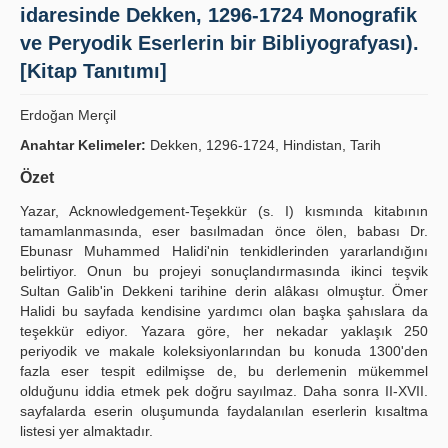
idaresinde Dekken, 1296-1724 Monografik
Yayın Politikaları
ve Peryodik Eserlerin bir Bibliyografyası).
Kılavuzlar
[Kitap Tanıtımı]
İletişim
Erdoğan Merçil
Anahtar Kelimeler:
Dekken, 1296-1724, Hindistan, Tarih
Özet
Yazar, Acknowledgement-Teşekkür (s. I) kısmında kitabının
tamamlanmasında, eser basılmadan önce ölen, babası Dr.
Ebunasr Muhammed Halidi'nin tenkidlerinden yararlandığını
belirtiyor. Onun bu projeyi sonuçlandırmasında ikinci teşvik
Sultan Galib'in Dekkeni tarihine derin alâkası olmuştur. Ömer
Halidi bu sayfada kendisine yardımcı olan başka şahıslara da
teşekkür ediyor. Yazara göre, her nekadar yaklaşık 250
periyodik ve makale koleksiyonlarından bu konuda 1300'den
fazla eser tespit edilmişse de, bu derlemenin mükemmel
olduğunu iddia etmek pek doğru sayılmaz. Daha sonra II-XVII.
sayfalarda eserin oluşumunda faydalanılan eserlerin kısaltma
listesi yer almaktadır.