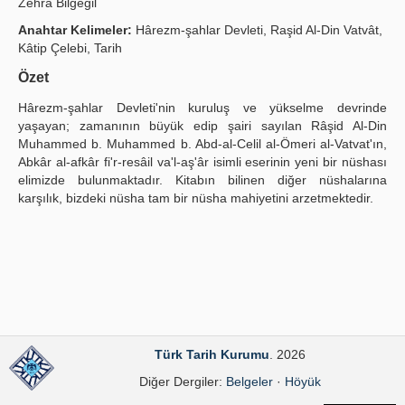
Zehra Bilgegil
Yayın Politikaları
Anahtar Kelimeler:
Hârezm-şahlar Devleti, Raşid Al-Din Vatvât,
Kâtip Çelebi, Tarih
Kılavuzlar
Özet
İletişim
Hârezm-şahlar Devleti'nin kuruluş ve yükselme devrinde
yaşayan; zamanının büyük edip şairi sayılan Râşid Al-Din
Muhammed b. Muhammed b. Abd-al-Celil al-Ömeri al-Vatvat'ın,
Abkâr al-afkâr fi'r-resâil va'l-aş'âr isimli eserinin yeni bir nüshası
elimizde bulunmaktadır. Kitabın bilinen diğer nüshalarına
karşılık, bizdeki nüsha tam bir nüsha mahiyetini arzetmektedir.
Türk Tarih Kurumu
. 2026
Diğer Dergiler:
Belgeler
·
Höyük