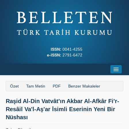
ISSN:
0041-4255
e-ISSN:
2791-6472
Ana Sayfa
Özet
Tam Metin
PDF
Benzer Makaleler
Hakkında
Raşid Al-Din Vatvât'ın Akbar Al-Afkâr Fi'r-
Dergi Kurulları
Resâil Va'l-Aş'ar İsimli Eserinin Yeni Bir
Yazım Kuralları
Nüshası
İlkeler