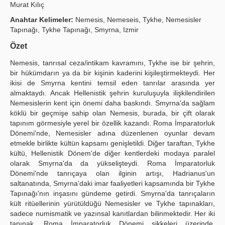
Murat Kılıç
Yayın Politikaları
Anahtar Kelimeler:
Nemesis, Nemeseis, Tykhe, Nemesisler
Tapınağı, Tykhe Tapınağı, Smyrna, Izmir
Kılavuzlar
Özet
İletişim
Nemesis, tanrısal ceza/intikam kavramını, Tykhe ise bir şehrin,
bir hükümdarın ya da bir kişinin kaderini kişileştirmekteydi. Her
ikisi de Smyrna kentini temsil eden tanrılar arasında yer
almaktaydı. Ancak Hellenistik şehrin kuruluşuyla ilişkilendirilen
Nemesislerin kent için önemi daha baskındı. Smyrna'da sağlam
köklü bir geçmişe sahip olan Nemesis, burada, bir çift olarak
tapınım görmesiyle yerel bir özellik kazandı. Roma İmparatorluk
Dönemi'nde, Nemesisler adına düzenlenen oyunlar devam
etmekle birlikte kültün kapsamı genişletildi. Diğer taraftan, Tykhe
kültü, Hellenistik Dönem'de diğer kentlerdeki modaya paralel
olarak Smyrna'da da yükselişteydi. Roma İmparatorluk
Dönemi'nde tanrıçaya olan ilginin artışı, Hadrianus'un
saltanatında, Smyrna'daki imar faaliyetleri kapsamında bir Tykhe
Tapınağı'nın inşasını gündeme getirdi. Smyrna'da tanrıçaların
kült ritüellerinin yürütüldüğü Nemesisler ve Tykhe tapınakları,
sadece numismatik ve yazınsal kanıtlardan bilinmektedir. Her iki
tapınak, Roma İmparatorluk Dönemi sikkeleri üzerinde,