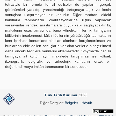
tetrastyle bir formda temsil edilseler de yapıların gerçek
görünümleri yansıtıp yansıtmadığı tartışmaya açık ve kesin
sonuçlara ulaştırmayan bir konudur. Diğer taraftan, eldeki
kanıtlarla tapınakların lokalizasyonlarına ilişkin yapılacak
varsayımlar ilerideki araştırmalara büyük katkı sağlayacaktır ki,
makalenin esas amacı da buna yöneliktir. Her iki tanrıçanın
kültlerinin incelenmesi, kült ritüellerinin yürütüldüğü tapınakların
kent içerisine konumlandırıldıkları alanların karşılaştırılması ve
bunlardan elde edilen sonuçların var olan verilerle birleştirilmesi
daha önceki teorilere yenilerini eklemektedir. Smyrna'da her iki
tanrıçaya ait kültün aynı makalede tartışılması ise kültsel,
ikonografik, epigrafik ve arkeolojik kanıtların ortak bir
değerlendirmeye imkân tanımasının bir sonucudur.
Türk Tarih Kurumu
. 2026
Diğer Dergiler:
Belgeler
·
Höyük