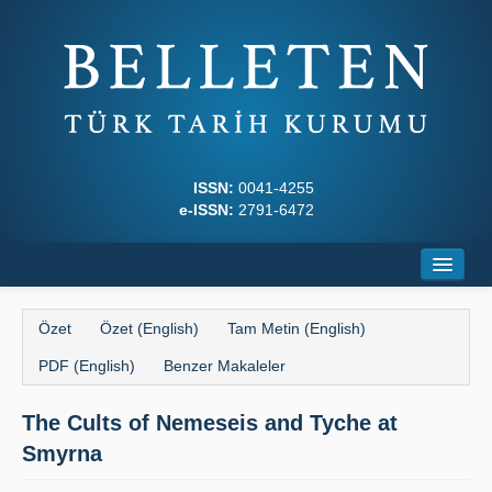
ISSN:
0041-4255
e-ISSN:
2791-6472
Ana Sayfa
Özet
Özet (English)
Tam Metin (English)
Hakkında
PDF (English)
Benzer Makaleler
Dergi Kurulları
The Cults of Nemeseis and Tyche at
Yazım Kuralları
Smyrna
İlkeler