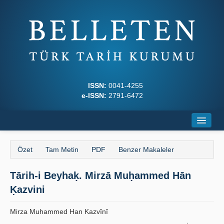
ISSN:
0041-4255
e-ISSN:
2791-6472
Ana Sayfa
Özet
Tam Metin
PDF
Benzer Makaleler
Hakkında
Tārih-i Beyhaḳ. Mirzā Muḥammed Hān
Dergi Kurulları
Ḳazvini
Yazım Kuralları
Mirza Muhammed Han Kazvînî
İlkeler