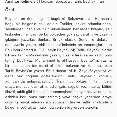
Anahtar Kelimeler:
Horasan, Sebzevar, Tarih, Beyhak, İran
Yayın Politikaları
Özet
Kılavuzlar
Beyhak, en önemli şehri bugünkü Sebzevar olan Horasan'a
bağlı bir bölgenin eski adıdır. Tarihler, devlet adamlarından,
İletişim
şeyhlerden, hadis ve fıkıh alimlerinden bahseden kitaplar, şair
tezkireleri, her devirde bu bölgeden çok sayıda alim ve yazarın
çıktığını yazarlar. Bunlara örnek olarak, Sunen u delailu'n-
nubuvvet'in yazarı, ehli sünnet alimlerinin en tanınmışlarından
Ebu Bekr Ahmed b. El-Huseyin Beyhakî'yi; Tarih-i Beyhakî olarak
bilinen Tarih-i Mes'udî'nin yazarı, Gaznelilerin saray kâtibi ünlü
tarihçi Ebu'l-Fazl Muhammed b. el-Huseyin Beyhakî'yi; yazma
bir nüshasının fotokopisi elimizde bulunan ve konumuz olan
Tarihi Beyhak'ın yazarı Ebu'l-Hasan 'Ali b. Zeyd Beyhakî'yi ve
daha pek çoğunu gösterebiliriz. Tarih-i Beyhak'ın konusu,
adından da anlaşılacağı gibi, İran'ın bu bölgesinin tarihinden,
oraya mensup olan alim, edip, şair, seyyid, vezir, saray kâtibi,
filozof, tabib gibi kimselerin tanınmışlarının hayat hikayelerinden,
eskiden beri orayı yurt edinmiş veya başka yerlerden oraya
göçmüş büyük ailelerin soy kütüklerinden ve hatta bir ölçüde o
bölgenin coğrafyası hakkında verilen bilgilerden ibarettir.