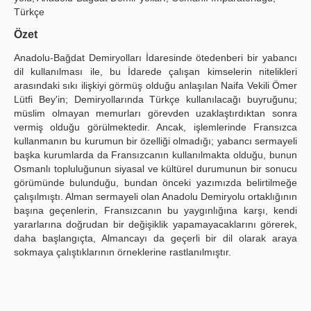
Türkçe
Yayın Politikaları
Özet
Kılavuzlar
Anadolu-Bağdat Demiryolları İdaresinde ötedenberi bir yabancı
dil kullanılması ile, bu İdarede çalışan kimselerin nitelikleri
İletişim
arasındaki sıkı ilişkiyi görmüş olduğu anlaşılan Naifa Vekili Ömer
Lütfi Bey'in; Demiryollarında Türkçe kullanılacağı buyruğunu;
müslim olmayan memurları görevden uzaklaştırdıktan sonra
vermiş olduğu görülmektedir. Ancak, işlemlerinde Fransızca
kullanmanın bu kurumun bir özelliği olmadığı; yabancı sermayeli
başka kurumlarda da Fransızcanın kullanılmakta olduğu, bunun
Osmanlı topluluğunun siyasal ve kültürel durumunun bir sonucu
görümünde bulunduğu, bundan önceki yazımızda belirtilmeğe
çalışılmıştı. Alman sermayeli olan Anadolu Demiryolu ortaklığının
başına geçenlerin, Fransızcanın bu yaygınlığına karşı, kendi
yararlarına doğrudan bir değişiklik yapamayacaklarını görerek,
daha başlangıçta, Almancayı da geçerli bir dil olarak araya
sokmaya çalıştıklarının örneklerine rastlanılmıştır.