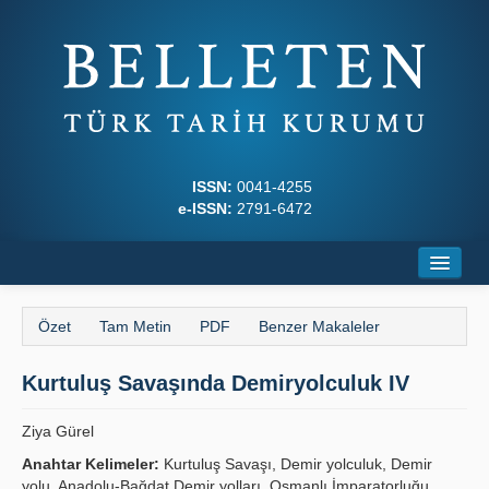
ISSN:
0041-4255
e-ISSN:
2791-6472
Ana Sayfa
Özet
Tam Metin
PDF
Benzer Makaleler
Hakkında
Kurtuluş Savaşında Demiryolculuk IV
Dergi Kurulları
Yazım Kuralları
Ziya Gürel
Anahtar Kelimeler:
Kurtuluş Savaşı, Demir yolculuk, Demir
İlkeler
yolu, Anadolu-Bağdat Demir yolları, Osmanlı İmparatorluğu,