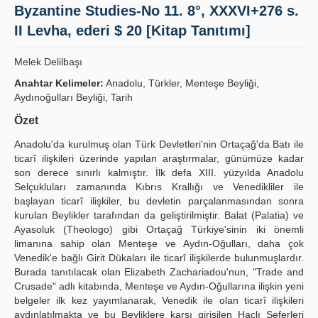
Byzantine Studies-No 11. 8°, XXXVI+276 s.
Yayın Politikaları
II Levha, ederi $ 20 [Kitap Tanıtımı]
Kılavuzlar
Melek Delilbaşı
İletişim
Anahtar Kelimeler:
Anadolu, Türkler, Menteşe Beyliği,
Aydınoğulları Beyliği, Tarih
Özet
Anadolu'da kurulmuş olan Türk Devletleri'nin Ortaçağ'da Batı ile
ticarî ilişkileri üzerinde yapılan araştırmalar, günümüze kadar
son derece sınırlı kalmıştır. İlk defa XIII. yüzyılda Anadolu
Selçukluları zamanında Kıbrıs Krallığı ve Venedikliler ile
başlayan ticarî ilişkiler, bu devletin parçalanmasından sonra
kurulan Beylikler tarafından da geliştirilmiştir. Balat (Palatia) ve
Ayasoluk (Theologo) gibi Ortaçağ Türkiye'sinin iki önemli
limanına sahip olan Menteşe ve Aydın-Oğulları, daha çok
Venedik'e bağlı Girit Dükaları ile ticarî ilişkilerde bulunmuşlardır.
Burada tanıtılacak olan Elizabeth Zachariadou'nun, "Trade and
Crusade" adlı kitabında, Menteşe ve Aydın-Oğullarına ilişkin yeni
belgeler ilk kez yayımlanarak, Venedik ile olan ticarî ilişkileri
aydınlatılmakta ve bu Beyliklere karşı girişilen Haçlı Seferleri