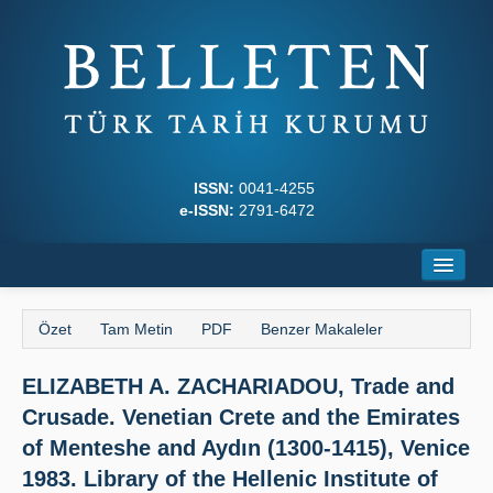
ISSN:
0041-4255
e-ISSN:
2791-6472
Ana Sayfa
Özet
Tam Metin
PDF
Benzer Makaleler
Hakkında
ELIZABETH A. ZACHARIADOU, Trade and
Dergi Kurulları
Crusade. Venetian Crete and the Emirates
Yazım Kuralları
of Menteshe and Aydın (1300-1415), Venice
1983. Library of the Hellenic Institute of
İlkeler