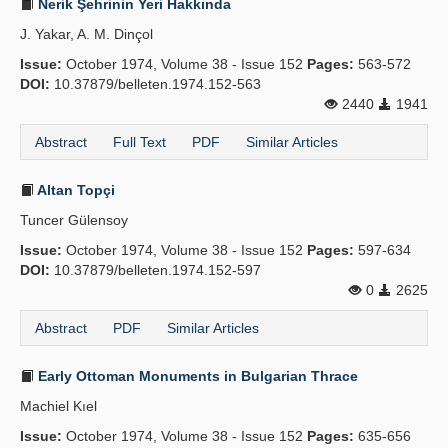
Nerik Şehrinin Yeri Hakkında
J. Yakar, A. M. Dinçol
Issue:
October 1974, Volume 38 - Issue 152
Pages:
563-572
DOI:
10.37879/belleten.1974.152-563
2440
1941
Abstract
Full Text
PDF
Similar Articles
Altan Topçi
Tuncer Gülensoy
Issue:
October 1974, Volume 38 - Issue 152
Pages:
597-634
DOI:
10.37879/belleten.1974.152-597
0
2625
Abstract
PDF
Similar Articles
Early Ottoman Monuments in Bulgarian Thrace
Machiel Kıel
Issue:
October 1974, Volume 38 - Issue 152
Pages:
635-656