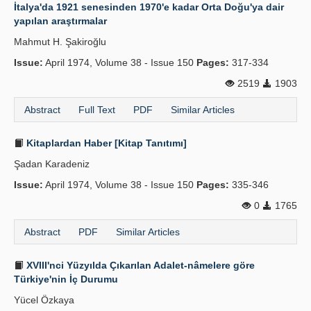
İtalya'da 1921 senesinden 1970'e kadar Orta Doğu'ya dair
yapılan araştırmalar
Mahmut H. Şakiroğlu
Issue:
April 1974, Volume 38 - Issue 150
Pages:
317-334
2519
1903
Abstract
Full Text
PDF
Similar Articles
Kitaplardan Haber [Kitap Tanıtımı]
Şadan Karadeniz
Issue:
April 1974, Volume 38 - Issue 150
Pages:
335-346
0
1765
Abstract
PDF
Similar Articles
XVIII'nci Yüzyılda Çıkarılan Adalet-nâmelere göre
Türkiye'nin İç Durumu
Yücel Özkaya