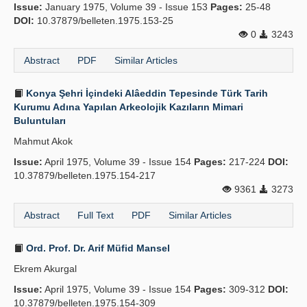
Issue:
January 1975, Volume 39 - Issue 153
Pages:
25-48
DOI:
10.37879/belleten.1975.153-25
0
3243
Abstract
PDF
Similar Articles
Konya Şehri İçindeki Alâeddin Tepesinde Türk Tarih
Kurumu Adına Yapılan Arkeolojik Kazıların Mimari
Buluntuları
Mahmut Akok
Issue:
April 1975, Volume 39 - Issue 154
Pages:
217-224
DOI:
10.37879/belleten.1975.154-217
9361
3273
Abstract
Full Text
PDF
Similar Articles
Ord. Prof. Dr. Arif Müfid Mansel
Ekrem Akurgal
Issue:
April 1975, Volume 39 - Issue 154
Pages:
309-312
DOI:
10.37879/belleten.1975.154-309