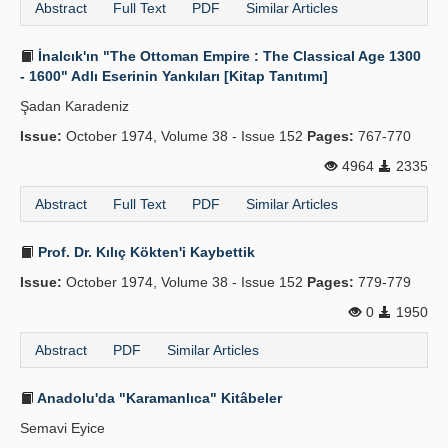
Abstract
Full Text
PDF
Similar Articles
İnalcık'ın "The Ottoman Empire : The Classical Age 1300
- 1600" Adlı Eserinin Yankıları [Kitap Tanıtımı]
Şadan Karadeniz
Issue:
October 1974, Volume 38 - Issue 152
Pages:
767-770
4964
2335
Abstract
Full Text
PDF
Similar Articles
Prof. Dr. Kılıç Kökten'i Kaybettik
Issue:
October 1974, Volume 38 - Issue 152
Pages:
779-779
0
1950
Abstract
PDF
Similar Articles
Anadolu'da "Karamanlıca" Kitâbeler
Semavi Eyice