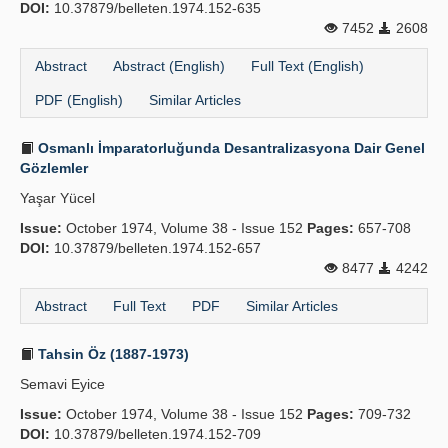
DOI:
10.37879/belleten.1974.152-635
7452
2608
Abstract
Abstract (English)
Full Text (English)
PDF (English)
Similar Articles
Osmanlı İmparatorluğunda Desantralizasyona Dair Genel
Gözlemler
Yaşar Yücel
Issue:
October 1974, Volume 38 - Issue 152
Pages:
657-708
DOI:
10.37879/belleten.1974.152-657
8477
4242
Abstract
Full Text
PDF
Similar Articles
Tahsin Öz (1887-1973)
Semavi Eyice
Issue:
October 1974, Volume 38 - Issue 152
Pages:
709-732
DOI:
10.37879/belleten.1974.152-709