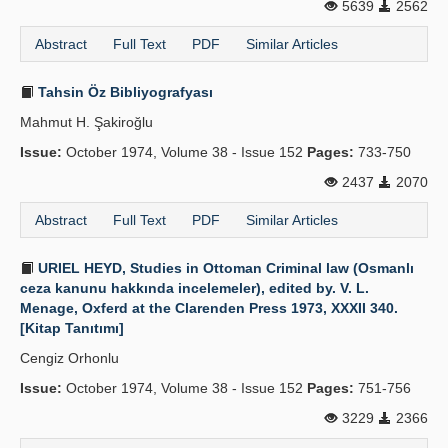
5639
2562
Abstract
Full Text
PDF
Similar Articles
Tahsin Öz Bibliyografyası
Mahmut H. Şakiroğlu
Issue:
October 1974, Volume 38 - Issue 152
Pages:
733-750
2437
2070
Abstract
Full Text
PDF
Similar Articles
URIEL HEYD, Studies in Ottoman Criminal law (Osmanlı
ceza kanunu hakkında incelemeler), edited by. V. L.
Menage, Oxferd at the Clarenden Press 1973, XXXII 340.
[Kitap Tanıtımı]
Cengiz Orhonlu
Issue:
October 1974, Volume 38 - Issue 152
Pages:
751-756
3229
2366