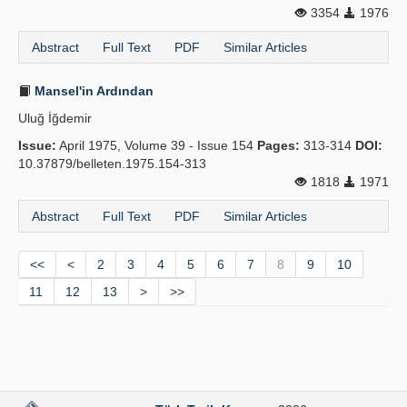
3354
1976
Abstract
Full Text
PDF
Similar Articles
Mansel'in Ardından
Uluğ İğdemir
Issue:
April 1975, Volume 39 - Issue 154
Pages:
313-314
DOI:
10.37879/belleten.1975.154-313
1818
1971
Abstract
Full Text
PDF
Similar Articles
<<
<
2
3
4
5
6
7
8
9
10
11
12
13
>
>>