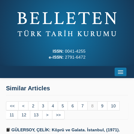
ISSN:
0041-4255
e-ISSN:
2791-6472
Home
Similar Articles
About
<<
Journal Boards
<
2
3
4
5
6
7
8
9
10
11
12
13
>
>>
Writing Rules
GÜLERSOY, ÇELİK: Köprü ve Galata. İstanbul, (1971).
Principles