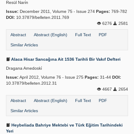
Resül Nari̇n
Issue:
December 2011, Volume 75 - Issue 274
Pages:
769-782
DOI:
10.37879/belleten.2011.769
6276
2581
Abstract
Abstract (English)
Full Text
PDF
Similar Articles
Alaca Hisar Sancağına Ait 1536 Tarihli Bir Vakıf Defteri
Dragana Amedoski̇
Issue:
April 2012, Volume 76 - Issue 275
Pages:
31-44
DOI:
10.37879/belleten.2012.31
4667
2654
Abstract
Abstract (English)
Full Text
PDF
Similar Articles
Heybeliada Bahriye Mektebi ve Türk Eğitim Tarihindeki
Yeri