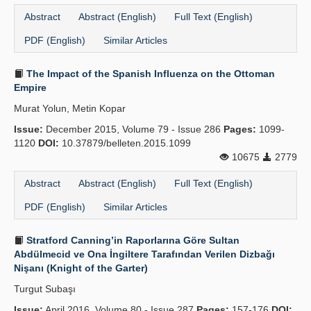
Abstract
Abstract (English)
Full Text (English)
PDF (English)
Similar Articles
The Impact of the Spanish Influenza on the Ottoman
Empire
Murat Yolun, Metin Kopar
Issue:
December 2015, Volume 79 - Issue 286
Pages:
1099-
1120
DOI:
10.37879/belleten.2015.1099
10675
2779
Abstract
Abstract (English)
Full Text (English)
PDF (English)
Similar Articles
Stratford Canning’in Raporlarına Göre Sultan
Abdülmecid ve Ona İngiltere Tarafından Verilen Dizbağı
Nişanı (Knight of the Garter)
Turgut Subaşı
Issue:
April 2016, Volume 80 - Issue 287
Pages:
157-176
DOI: