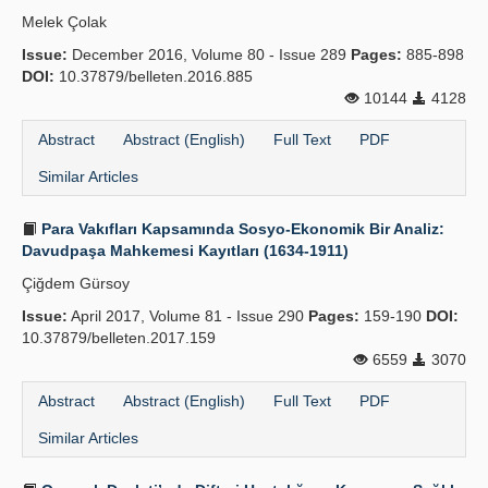
Melek Çolak
Issue:
December 2016, Volume 80 - Issue 289
Pages:
885-898
DOI:
10.37879/belleten.2016.885
10144
4128
Abstract
Abstract (English)
Full Text
PDF
Similar Articles
Para Vakıfları Kapsamında Sosyo-Ekonomik Bir Analiz:
Davudpaşa Mahkemesi Kayıtları (1634-1911)
Çiğdem Gürsoy
Issue:
April 2017, Volume 81 - Issue 290
Pages:
159-190
DOI:
10.37879/belleten.2017.159
6559
3070
Abstract
Abstract (English)
Full Text
PDF
Similar Articles