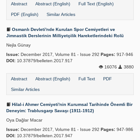
Abstract
Abstract (English)
Full Text (English)
PDF (English)
Similar Articles
Osmanlı Devleti'nde Kurulan Spor Cemiyetleri ve
Jimnastik Derslerinin Milliyetçilik Hareketlerindeki Rolü
Nejla Günay
Issue:
December 2017, Volume 81 - Issue 292
Pages:
917-946
DOI:
10.37879/belleten.2017.917
16076
3880
Abstract
Abstract (English)
Full Text
PDF
Similar Articles
Hilal-i Ahmer Cemiyeti'nin Kurumsal Tarihinde Önemli Bir
Deneyim: Trablusgarp Savaşı (1911-1912)
Oya Dağlar Macar
Issue:
December 2017, Volume 81 - Issue 292
Pages:
947-986
DOI:
10.37879/belleten.2017.947