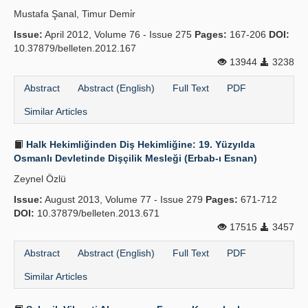
Mustafa Şanal, Timur Demi̇r
Issue:
April 2012, Volume 76 - Issue 275
Pages:
167-206
DOI:
10.37879/belleten.2012.167
13944
3238
Abstract
Abstract (English)
Full Text
PDF
Similar Articles
Halk Hekimliğinden Diş Hekimliğine: 19. Yüzyılda
Osmanlı Devletinde Dişçilik Mesleği (Erbab-ı Esnan)
Zeynel Özlü
Issue:
August 2013, Volume 77 - Issue 279
Pages:
671-712
DOI:
10.37879/belleten.2013.671
17515
3457
Abstract
Abstract (English)
Full Text
PDF
Similar Articles