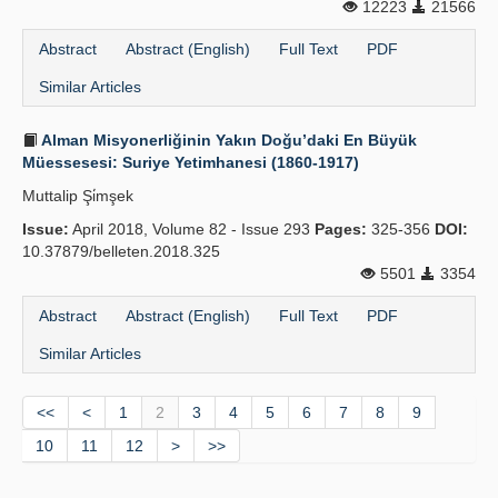
12223
21566
Abstract
Abstract (English)
Full Text
PDF
Similar Articles
Alman Misyonerliğinin Yakın Doğu’daki En Büyük
Müessesesi: Suriye Yetimhanesi (1860-1917)
Muttalip Şi̇mşek
Issue:
April 2018, Volume 82 - Issue 293
Pages:
325-356
DOI:
10.37879/belleten.2018.325
5501
3354
Abstract
Abstract (English)
Full Text
PDF
Similar Articles
<<
<
1
2
3
4
5
6
7
8
9
10
11
12
>
>>