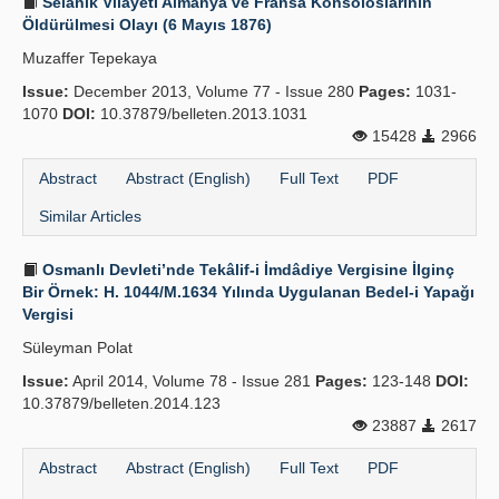
Selanik Vilayeti Almanya ve Fransa Kon­soloslarının
Öldürülmesi Olayı (6 Mayıs 1876)
Muzaffer Tepekaya
Issue:
December 2013, Volume 77 - Issue 280
Pages:
1031-
1070
DOI:
10.37879/belleten.2013.1031
15428
2966
Abstract
Abstract (English)
Full Text
PDF
Similar Articles
Osmanlı Devleti’nde Tekâlif-i İmdâdiye Vergisine İlginç
Bir Örnek: H. 1044/M.1634 Yılında Uygulanan Bedel-i Yapağı
Vergisi
Süleyman Polat
Issue:
April 2014, Volume 78 - Issue 281
Pages:
123-148
DOI:
10.37879/belleten.2014.123
23887
2617
Abstract
Abstract (English)
Full Text
PDF