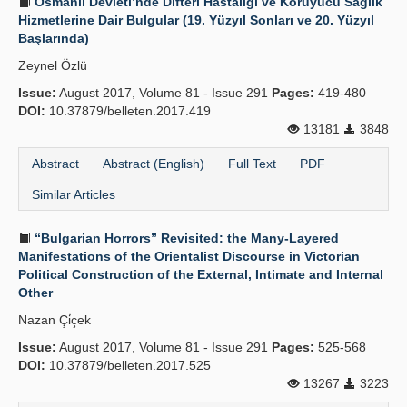
Osmanlı Devleti’nde Difteri Hastalığı ve Koruyucu Sağlık
Hizmetlerine Dair Bulgular (19. Yüzyıl Sonları ve 20. Yüzyıl
Başlarında)
Zeynel Özlü
Issue:
August 2017, Volume 81 - Issue 291
Pages:
419-480
DOI:
10.37879/belleten.2017.419
13181
3848
Abstract
Abstract (English)
Full Text
PDF
Similar Articles
“Bulgarian Horrors” Revisited: the Many-Layered
Manifestations of the Orientalist Discourse in Victorian
Political Construction of the External, Intimate and Internal
Other
Nazan Çi̇çek
Issue:
August 2017, Volume 81 - Issue 291
Pages:
525-568
DOI:
10.37879/belleten.2017.525
13267
3223