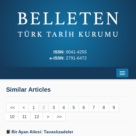
ISSN:
0041-4255
e-ISSN:
2791-6472
Home
Similar Articles
About
<<
Journal Boards
<
1
2
3
4
5
6
7
8
9
10
11
12
>
>>
Writing Rules
Bir Ayan Ailesi: Tavaslızadeler
Principles