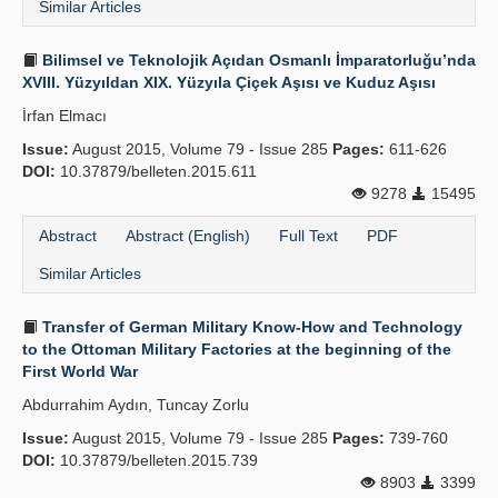
Similar Articles
Bilimsel ve Teknolojik Açıdan Osmanlı İmparatorluğu’nda
XVIII. Yüzyıldan XIX. Yüzyıla Çiçek Aşısı ve Kuduz Aşısı
İrfan Elmacı
Issue:
August 2015, Volume 79 - Issue 285
Pages:
611-626
DOI:
10.37879/belleten.2015.611
9278
15495
Abstract
Abstract (English)
Full Text
PDF
Similar Articles
Transfer of German Military Know-How and Technology
to the Ottoman Military Factories at the beginning of the
First World War
Abdurrahim Aydın, Tuncay Zorlu
Issue:
August 2015, Volume 79 - Issue 285
Pages:
739-760
DOI:
10.37879/belleten.2015.739
8903
3399