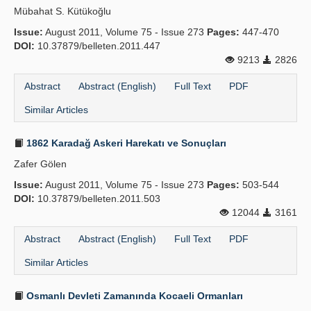
Mübahat S. Kütükoğlu
Publication Policies
Issue:
August 2011, Volume 75 - Issue 273
Pages:
447-470
DOI:
Guidelines
10.37879/belleten.2011.447
9213
2826
Contact Us
Abstract
Abstract (English)
Full Text
PDF
Similar Articles
1862 Karadağ Askeri Harekatı ve Sonuçları
Zafer Gölen
Issue:
August 2011, Volume 75 - Issue 273
Pages:
503-544
DOI:
10.37879/belleten.2011.503
12044
3161
Abstract
Abstract (English)
Full Text
PDF
Similar Articles
Osmanlı Devleti Zamanında Kocaeli Ormanları