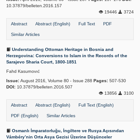
10.37879/belleten.2016.157
19446
3724
Abstract
Abstract (English)
Full Text
PDF
Similar Articles
Understanding Ottoman Heritage in Bosnia and
Herzegovina: Conversions to Islam in the Records of the
Sarajevo Sharia Court, 1800-1851
Fahd Kasumovıć
Issue:
August 2016, Volume 80 - Issue 288
Pages:
507-530
DOI:
10.37879/belleten.2016.507
13856
3100
Abstract
Abstract (English)
Full Text (English)
PDF (English)
Similar Articles
Osmanlı İmparatorluğu, İngiltere ve Rusya Açısından
Vámbéry’nin Orta Asya Gezisi Üzerine Düşünceler