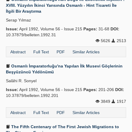
XVIII. Yüzyılın İkinci Yarısında Osmanlı - Hint Ticareti İle
İlgili Bir Araştırma
Serap Yılmaz
Issue:
April 1992, Volume 56 - Issue 215
Pages:
31-68
DOI:
10.37879/belleten.1992.31
5626
2513
Abstract
Full Text
PDF
Similar Articles
Osmanlı İmparatorluğu'na Yapılan İlk Musevi Göçlerinin
Beşyüzüncü Yıldönümü
Salâhi R. Sonyel
Issue:
April 1992, Volume 56 - Issue 215
Pages:
201-206
DOI:
10.37879/belleten.1992.201
3849
1917
Abstract
Full Text
PDF
Similar Articles
The Fifth Centenary of The First Jewish Migrations to