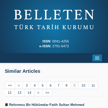
ISSN:
0041-4255
e-ISSN:
2791-6472
Home
Similar Articles
About
<<
Journal Boards
<
3
4
5
6
7
8
9
10
11
12
13
14
>
>>
Writing Rules
Reformcu Bir Hükümdar Fatih Sultan Mehmed
Principles