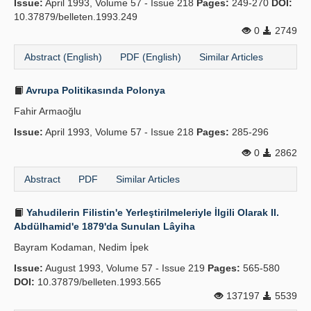
Issue:
April 1993, Volume 57 - Issue 218
Pages:
249-270
DOI:
10.37879/belleten.1993.249
0
2749
Abstract (English)
PDF (English)
Similar Articles
Avrupa Politikasında Polonya
Fahir Armaoğlu
Issue:
April 1993, Volume 57 - Issue 218
Pages:
285-296
0
2862
Abstract
PDF
Similar Articles
Yahudilerin Filistin'e Yerleştirilmeleriyle İlgili Olarak II.
Abdülhamid'e 1879'da Sunulan Lâyiha
Bayram Kodaman, Nedim İpek
Issue:
August 1993, Volume 57 - Issue 219
Pages:
565-580
DOI:
10.37879/belleten.1993.565
137197
5539