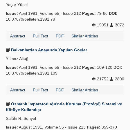
Yaşar Yücel
Publication Policies
Issue:
April 1991, Volume 55 - Issue 212
Pages:
79-86
DOI:
10.37879/belleten.1991.79
Guidelines
15951
3072
Contact Us
Abstract
Full Text
PDF
Similar Articles
Balkanlardan Anayurda Yapılan Göçler
Yılmaz Altuğ
Issue:
April 1991, Volume 55 - Issue 212
Pages:
109-120
DOI:
10.37879/belleten.1991.109
21752
2890
Abstract
Full Text
PDF
Similar Articles
Osmanlı İmparatorluğu'nda Koruma (Protégé) Sistemi ve
Kötüye Kullanılışı
Salâhi R. Sonyel
Issue:
August 1991, Volume 55 - Issue 213
Pages:
359-370