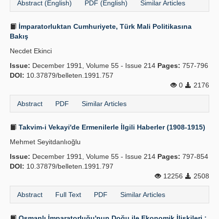
Abstract (English)
PDF (English)
Similar Articles
İmparatorluktan Cumhuriyete, Türk Mali Politikasına
Bakış
Necdet Ekinci
Issue:
December 1991, Volume 55 - Issue 214
Pages:
757-796
DOI:
10.37879/belleten.1991.757
0
2176
Abstract
PDF
Similar Articles
Takvim-i Vekayi'de Ermenilerle İlgili Haberler (1908-1915)
Mehmet Seyitdanlıoğlu
Issue:
December 1991, Volume 55 - Issue 214
Pages:
797-854
DOI:
10.37879/belleten.1991.797
12256
2508
Abstract
Full Text
PDF
Similar Articles
Osmanlı İmparatorluğu'nun Doğu ile Ekonomik İlişkileri :