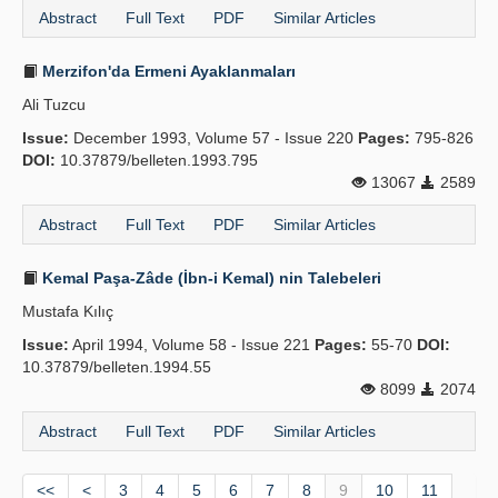
Abstract
Full Text
PDF
Similar Articles
Merzifon'da Ermeni Ayaklanmaları
Ali Tuzcu
Issue:
December 1993, Volume 57 - Issue 220
Pages:
795-826
DOI:
10.37879/belleten.1993.795
13067
2589
Abstract
Full Text
PDF
Similar Articles
Kemal Paşa-Zâde (İbn-i Kemal) nin Talebeleri
Mustafa Kılıç
Issue:
April 1994, Volume 58 - Issue 221
Pages:
55-70
DOI:
10.37879/belleten.1994.55
8099
2074
Abstract
Full Text
PDF
Similar Articles
<<
<
3
4
5
6
7
8
9
10
11