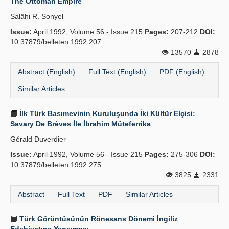
The Ottoman Empire
Salâhi R. Sonyel
Issue:
April 1992, Volume 56 - Issue 215
Pages:
207-212
DOI:
10.37879/belleten.1992.207
13570
2878
Abstract (English)
Full Text (English)
PDF (English)
Similar Articles
İlk Türk Basımevinin Kuruluşunda İki Kültür Elçisi:
Savary De Brèves İle İbrahim Müteferrika
Gérald Duverdier
Issue:
April 1992, Volume 56 - Issue 215
Pages:
275-306
DOI:
10.37879/belleten.1992.275
3825
2331
Abstract
Full Text
PDF
Similar Articles
Türk Görüntüsünün Rönesans Dönemi İngiliz