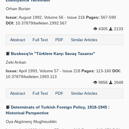
Edebiyatına Yansıması
Orhan Burian
Issue:
August 1992, Volume 56 - Issue 216
Pages:
567-590
DOI:
10.37879/belleten.1992.567
4305
2133
Abstract
Full Text
PDF
Similar Articles
Busbecq'in "Türklere Karşı Savaş Tasarısı"
Zeki Arıkan
Issue:
April 1993, Volume 57 - Issue 218
Pages:
113-160
DOI:
10.37879/belleten.1993.113
9856
2648
Abstract
Full Text
PDF
Similar Articles
Determinats of Turkish Foreign Policy, 1918-1945 :
Historical Perspective
Oya Akgönenç Mughisuddin