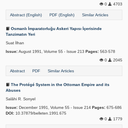
0
4703
Abstract (English)
PDF (English)
Similar Articles
Osmanlı İmparatorluğu Askeri Yapısı İçerisinde
Tanzimatın Yeri
Suat İlhan
Issue:
August 1991, Volume 55 - Issue 213
Pages:
563-578
0
2045
Abstract
PDF
Similar Articles
The Protégé System in the Ottoman Empire and its
Abuses
Salâhi R. Sonyel
Issue:
December 1991, Volume 55 - Issue 214
Pages:
675-686
DOI:
10.37879/belleten.1991.675
0
1779