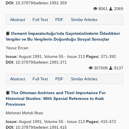
DOI:
10.37879/belleten.1991.359
8061
2069
Abstract
Full Text
PDF
Similar Articles
Osmanlı İmparatorluğu'nda Gayrimüslimlerin Ödedikleri
Vergiler ve Bu Vergilerin Doğurduğu Sosyal Sonuçlar
Yavuz Ercan
Issue:
August 1991, Volume 55 - Issue 213
Pages:
371-392
DOI:
10.37879/belleten.1991.371
307608
9137
Abstract
Full Text
PDF
Similar Articles
The Ottoman Archives and Their Importance For
Historical Studies: With Special Reference to Arab
Provinces
Mehmet Mehdi İlhan
Issue:
August 1991, Volume 55 - Issue 213
Pages:
415-472
DOI:
10.37879/belleten.1991.415