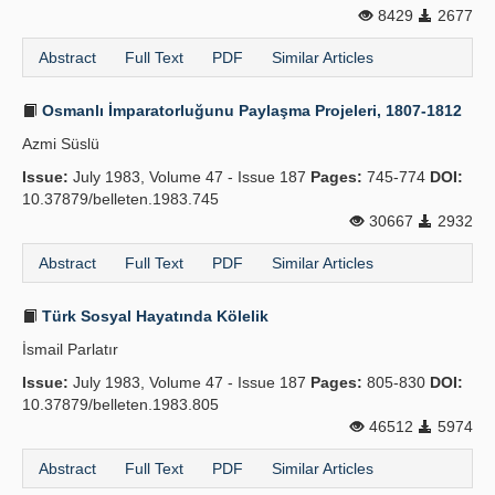
8429
2677
Abstract
Full Text
PDF
Similar Articles
Osmanlı İmparatorluğunu Paylaşma Projeleri, 1807-1812
Azmi Süslü
Issue:
July 1983, Volume 47 - Issue 187
Pages:
745-774
DOI:
10.37879/belleten.1983.745
30667
2932
Abstract
Full Text
PDF
Similar Articles
Türk Sosyal Hayatında Kölelik
İsmail Parlatır
Issue:
July 1983, Volume 47 - Issue 187
Pages:
805-830
DOI:
10.37879/belleten.1983.805
46512
5974
Abstract
Full Text
PDF
Similar Articles