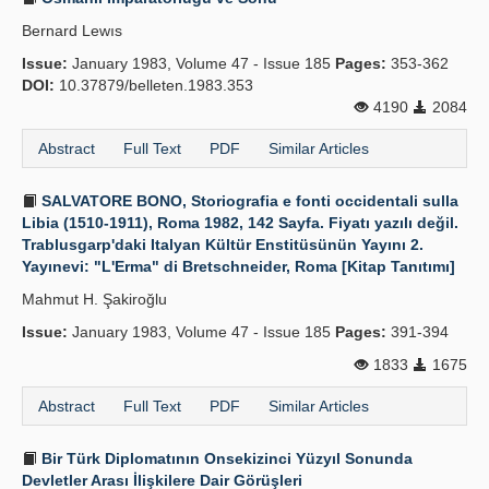
Bernard Lewıs
Issue:
January 1983, Volume 47 - Issue 185
Pages:
353-362
DOI:
10.37879/belleten.1983.353
4190
2084
Abstract
Full Text
PDF
Similar Articles
SALVATORE BONO, Storiografia e fonti occidentali sulla
Libia (1510-1911), Roma 1982, 142 Sayfa. Fiyatı yazılı değil.
Trablusgarp'daki Italyan Kültür Enstitüsünün Yayını 2.
Yayınevi: "L'Erma" di Bretschneider, Roma [Kitap Tanıtımı]
Mahmut H. Şakiroğlu
Issue:
January 1983, Volume 47 - Issue 185
Pages:
391-394
1833
1675
Abstract
Full Text
PDF
Similar Articles
Bir Türk Diplomatının Onsekizinci Yüzyıl Sonunda
Devletler Arası İlişkilere Dair Görüşleri