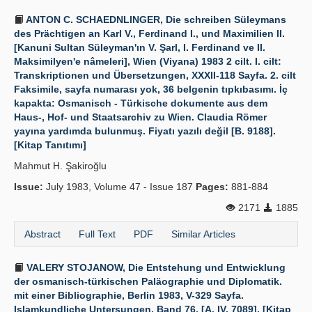
ANTON C. SCHAEDNLINGER, Die schreiben Süleymans
des Prächtigen an Karl V., Ferdinand I., und Maximilien II.
[Kanuni Sultan Süleyman'ın V. Şarl, I. Ferdinand ve II.
Maksimilyen'e nâmeleri], Wien (Viyana) 1983 2 cilt. I. cilt:
Transkriptionen und Übersetzungen, XXXII-118 Sayfa. 2. cilt
Faksimile, sayfa numarası yok, 36 belgenin tıpkıbasımı. İç
kapakta: Osmanisch - Türkische dokumente aus dem
Haus-, Hof- und Staatsarchiv zu Wien. Claudia Römer
yayına yardımda bulunmuş. Fiyatı yazılı değil [B. 9188].
[Kitap Tanıtımı]
Mahmut H. Şakiroğlu
Issue:
July 1983, Volume 47 - Issue 187
Pages:
881-884
2171
1885
Abstract
Full Text
PDF
Similar Articles
VALERY STOJANOW, Die Entstehung und Entwicklung
der osmanisch-türkischen Paläographie und Diplomatik.
mit einer Bibliographie, Berlin 1983, V-329 Sayfa.
Islamkundliche Untersungen. Band 76. [A. IV. 7089]. [Kitap