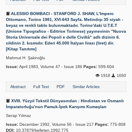
ALESSIO BOMBACI - STANFORD J. SHAW, L'Impero
Ottomano, Torino 1981, XVI-643 Sayfa. Metindışı 35 siyah -
beyaz ve renkli tablo bulunmaktadır. Torino'daki U.T.E.T
(Unione Tipografico - Editrice Torinese) yayınevinin "Nuova
Storia Universale dei Popoli e delle Civiltà" adlı dizinin 6.
cildinin 2. kısmıdır. Ederi 45.000 İtalyan lirası (liret) dir.
[Kitap Tanıtımı]
Mahmut H. Şakiroğlu
Issue:
April 1983, Volume 47 - Issue 186
Pages:
599-604
1918
1650
Abstract
Full Text
PDF
Similar Articles
XVIII. Yüzyıl Tekstil Dünyasından : Hindistan ve Osmanlı
İmparatorluğu'nun Pamuk-İpek Karışımı Kumaşları
Serap Yılmaz
Issue:
December 1992, Volume 56 - Issue 217
Pages:
775-808
DOI:
10.37879/belleten.1992.775