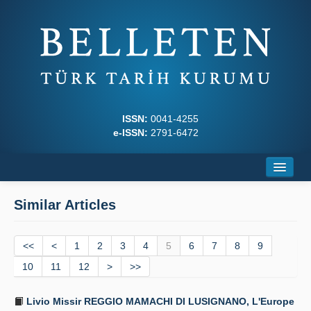
ISSN:
0041-4255
e-ISSN:
2791-6472
Home
Similar Articles
About
<<
Journal Boards
<
1
2
3
4
5
6
7
8
9
10
11
12
>
>>
Writing Rules
Livio Missir REGGIO MAMACHI DI LUSIGNANO, L'Europe
Principles