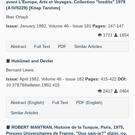
avant L'Europe, Arts et Voyages, Collection "Inedits" 1979
(A IV/5229) [Kitap Tanıtımı]
Publication Policies
İlber Ortaylı
Guidelines
Issue:
January 1982, Volume 46 - Issue 181
Pages:
147-147
Contact Us
1721
1654
Abstract
Full Text
PDF
Similar Articles
Hukûmet and Devlet
Bernard Lewıs
Issue:
April 1982, Volume 46 - Issue 182
Pages:
415-422
DOI:
10.37879/belleten.1982.415
2417
2464
Abstract (English)
Full Text
PDF (English)
Similar Articles
ROBERT MANTRAN, Histoire de la Turquie, Paris, 1975,
Presses Universitaires de France, "Que sais-je?" dizisi, no.