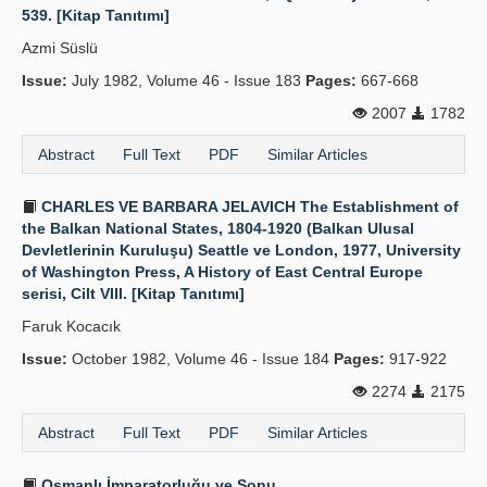
539. [Kitap Tanıtımı]
Azmi Süslü
Issue:
July 1982, Volume 46 - Issue 183
Pages:
667-668
2007
1782
Abstract
Full Text
PDF
Similar Articles
CHARLES VE BARBARA JELAVICH The Establishment of
the Balkan National States, 1804-1920 (Balkan Ulusal
Devletlerinin Kuruluşu) Seattle ve London, 1977, University
of Washington Press, A History of East Central Europe
serisi, Cilt VIII. [Kitap Tanıtımı]
Faruk Kocacık
Issue:
October 1982, Volume 46 - Issue 184
Pages:
917-922
2274
2175
Abstract
Full Text
PDF
Similar Articles
Osmanlı İmparatorluğu ve Sonu