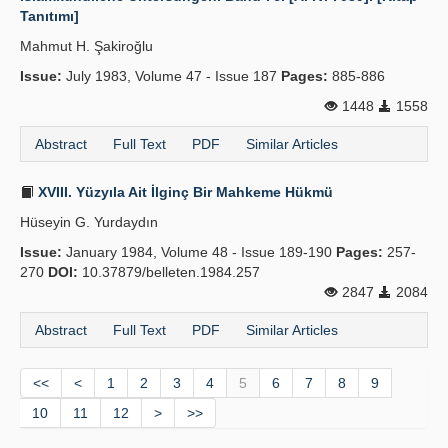
Tanıtımı]
Mahmut H. Şakiroğlu
Issue:
July 1983, Volume 47 - Issue 187
Pages:
885-886
1448
1558
Abstract
Full Text
PDF
Similar Articles
XVIII. Yüzyıla Ait İlginç Bir Mahkeme Hükmü
Hüseyin G. Yurdaydın
Issue:
January 1984, Volume 48 - Issue 189-190
Pages:
257-
270
DOI:
10.37879/belleten.1984.257
2847
2084
Abstract
Full Text
PDF
Similar Articles
<<
<
1
2
3
4
5
6
7
8
9
10
11
12
>
>>