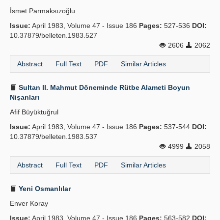
İsmet Parmaksızoğlu
Issue:
April 1983, Volume 47 - Issue 186
Pages:
527-536
DOI:
10.37879/belleten.1983.527
2606
2062
Abstract
Full Text
PDF
Similar Articles
Sultan II. Mahmut Döneminde Rütbe Alameti Boyun
Nişanları
Afif Büyüktuğrul
Issue:
April 1983, Volume 47 - Issue 186
Pages:
537-544
DOI:
10.37879/belleten.1983.537
4999
2058
Abstract
Full Text
PDF
Similar Articles
Yeni Osmanlılar
Enver Koray
Issue:
April 1983, Volume 47 - Issue 186
Pages:
563-582
DOI: