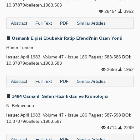
10.37879/belleten.1983.563
26454
3952
Abstract
Full Text
PDF
Similar Articles
Osmanlı Elçisi Ebubekir Ratip Efendi'nin Ozan Yönü
Hüner Tuncer
Issue:
April 1983, Volume 47 - Issue 186
Pages:
583-586
DOI:
10.37879/belleten.1983.583
2656
1952
Abstract
Full Text
PDF
Similar Articles
1484 Osmanlı Seferi Hazırlıkları ve Kronolojisi
N. Beldıceanu
Issue:
April 1983, Volume 47 - Issue 186
Pages:
587-598
DOI:
10.37879/belleten.1983.587
4714
2299
Abstract
Full Text
PDF
Similar Articles