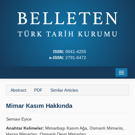
ISSN:
0041-4255
e-ISSN:
2791-6472
Home
Abstract
PDF
Similar Articles
About
Mimar Kasım Hakkında
Journal Boards
Writing Rules
Semavi Eyice
Anahtar Kelimeler:
Mimarbaşı Kasım Ağa, Osmanlı Mimarisi,
Principles
Hassa Mimarları, Osmanlı Devri Mimarları