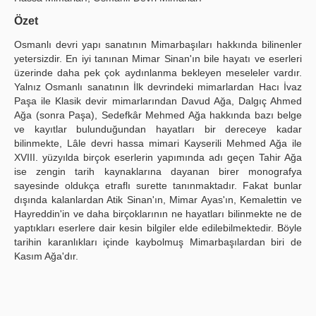
Publication Policies
Özet
Osmanlı devri yapı sanatının Mimarbaşıları hakkında bilinenler
Guidelines
yetersizdir. En iyi tanınan Mimar Sinan'ın bile hayatı ve eserleri
üzerinde daha pek çok aydınlanma bekleyen meseleler vardır.
Contact Us
Yalnız Osmanlı sanatının İlk devrindeki mimarlardan Hacı İvaz
Paşa ile Klasik devir mimarlarından Davud Ağa, Dalgıç Ahmed
Ağa (sonra Paşa), Sedefkâr Mehmed Ağa hakkında bazı belge
ve kayıtlar bulunduğundan hayatları bir dereceye kadar
bilinmekte, Lâle devri hassa mimari Kayserili Mehmed Ağa ile
XVIII. yüzyılda birçok eserlerin yapımında adı geçen Tahir Ağa
ise zengin tarih kaynaklarına dayanan birer monografya
sayesinde oldukça etraflı surette tanınmaktadır. Fakat bunlar
dışında kalanlardan Atik Sinan'ın, Mimar Ayas'ın, Kemalettin ve
Hayreddin'in ve daha birçoklarının ne hayatları bilinmekte ne de
yaptıkları eserlere dair kesin bilgiler elde edilebilmektedir. Böyle
tarihin karanlıkları içinde kaybolmuş Mimarbaşılardan biri de
Kasım Ağa'dır.