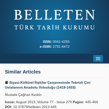
ISSN:
0041-4255
e-ISSN:
2791-6472
Home
Similar Articles
About
Siyasi-Kültürel İlişkiler Çer­çevesinde Tebrizli Çini
Journal Boards
Ustalarının Anadolu Yolculuğu (1419-1433)
Mustafa Çağhan Keski̇n
Writing Rules
Issue:
August 2013, Volume 77 - Issue 279
Pages:
445-466
Principles
DOI:
10.37879/belleten.2013.445