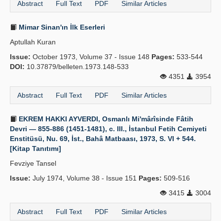
Abstract
Full Text
PDF
Similar Articles
Mimar Sinan'ın İlk Eserleri
Aptullah Kuran
Issue:
October 1973, Volume 37 - Issue 148
Pages:
533-544
DOI:
10.37879/belleten.1973.148-533
4351
3954
Abstract
Full Text
PDF
Similar Articles
EKREM HAKKI AYVERDI, Osmanlı Mi'mârîsinde Fâtih
Devri — 855-886 (1451-1481), c. III., İstanbul Fetih Cemiyeti
Enstitüsü, Nu. 69, İst., Bahâ Matbaası, 1973, S. VI + 544.
[Kitap Tanıtımı]
Fevziye Tansel
Issue:
July 1974, Volume 38 - Issue 151
Pages:
509-516
3415
3004
Abstract
Full Text
PDF
Similar Articles