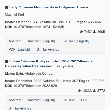
Early Ottoman Monuments in Bulgarian Thrace
Machiel Kıel
Issue:
October 1974, Volume 38 - Issue 152
Pages:
635-656
DOI:
10.37879/belleten.1974.152-635
7452
2605
Abstract
Abstract (English)
Full Text (English)
PDF (English)
Similar Articles
Edirne Selimiye Külliyesi’nde 1761-1762 Yıllarında
Gerçekleştirilen Restorasyon Faaliyetleri
Ekrem Batır, Abdulkadir Dündar
Issue:
December 2022, Volume 86 - Issue 307
Pages:
929-968
DOI:
10.37879/belleten.2022.929
10333
3772
Abstract
Abstract (English)
Full Text
PDF
Similar Articles