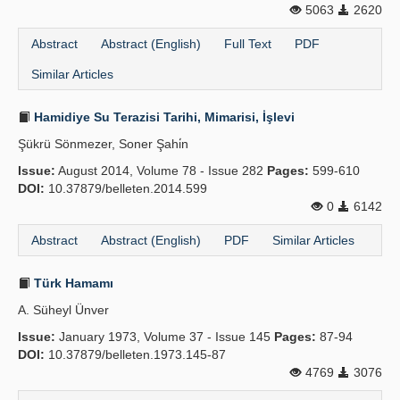
5063
2620
Publication Policies
Abstract
Abstract (English)
Full Text
PDF
Guidelines
Similar Articles
Contact Us
Hamidiye Su Terazisi Tarihi, Mimarisi, İşlevi
Şükrü Sönmezer, Soner Şahi̇n
Issue:
August 2014, Volume 78 - Issue 282
Pages:
599-610
DOI:
10.37879/belleten.2014.599
0
6142
Abstract
Abstract (English)
PDF
Similar Articles
Türk Hamamı
A. Süheyl Ünver
Issue:
January 1973, Volume 37 - Issue 145
Pages:
87-94
DOI:
10.37879/belleten.1973.145-87
4769
3076