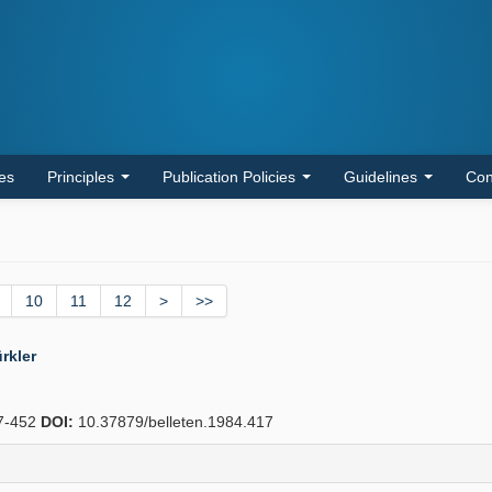
les
Principles
Publication Policies
Guidelines
Con
10
11
12
>
>>
rkler
7-452
DOI:
10.37879/belleten.1984.417