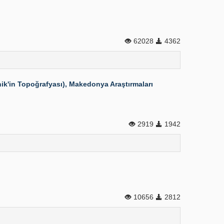
62028
4362
nik'in Topoğrafyası), Makedonya Araştırmaları
2919
1942
10656
2812