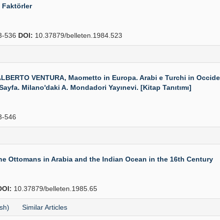
Faktörler
3-536
DOI:
10.37879/belleten.1984.523
O VENTURA, Maometto in Europa. Arabi e Turchi in Occidente 
8 Sayfa. Milano'daki A. Mondadori Yayınevi. [Kitap Tanıtımı]
3-546
he Ottomans in Arabia and the Indian Ocean in the 16th Century
DOI:
10.37879/belleten.1985.65
sh)
Similar Articles