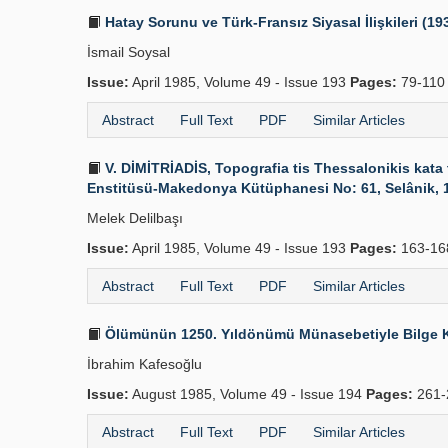
Hatay Sorunu ve Türk-Fransız Siyasal İlişkileri (19
İsmail Soysal
Issue:
April 1985, Volume 49 - Issue 193
Pages:
79-110
Abstract
Full Text
PDF
Similar Articles
V. DİMİTRİADİS, Topografia tis Thessalonikis kata 
Enstitüsü-Makedonya Kütüphanesi No: 61, Selânik, 19
Melek Delilbaşı
Issue:
April 1985, Volume 49 - Issue 193
Pages:
163-16
Abstract
Full Text
PDF
Similar Articles
Ölümünün 1250. Yıldönümü Münasebetiyle Bilge 
İbrahim Kafesoğlu
Issue:
August 1985, Volume 49 - Issue 194
Pages:
261-
Abstract
Full Text
PDF
Similar Articles