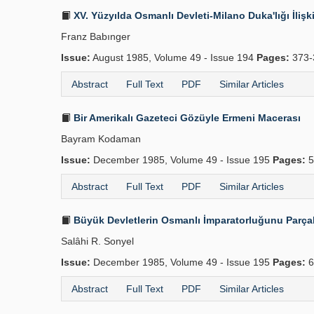
XV. Yüzyılda Osmanlı Devleti-Milano Duka'lığı İlişki
Franz Babınger
Issue:
August 1985, Volume 49 - Issue 194
Pages:
373-
Abstract
Full Text
PDF
Similar Articles
Bir Amerikalı Gazeteci Gözüyle Ermeni Macerası
Bayram Kodaman
Issue:
December 1985, Volume 49 - Issue 195
Pages:
5
Abstract
Full Text
PDF
Similar Articles
Büyük Devletlerin Osmanlı İmparatorluğunu Parçala
Salâhi R. Sonyel
Issue:
December 1985, Volume 49 - Issue 195
Pages:
6
Abstract
Full Text
PDF
Similar Articles