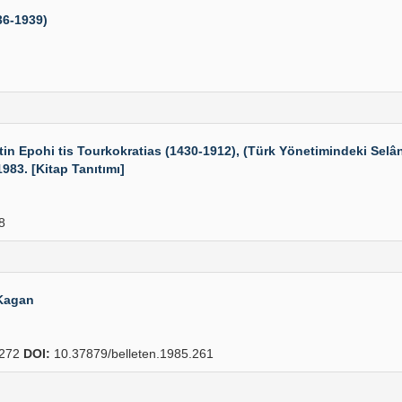
36-1939)
tin Epohi tis Tourkokratias (1430-1912), (Türk Yönetimindeki Selâ
83. [Kitap Tanıtımı]
8
Kagan
272
DOI:
10.37879/belleten.1985.261