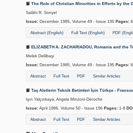
The Role of Christian Minorities in Efforts by th
Salâhi R. Sonyel
Issue:
December 1985, Volume 49 - Issue 195
Pages:
6
Abstract (English)
Full Text (English)
PDF (Engli
ELIZABETH A. ZACHARIADOU, Romania and the Turks, 
Melek Delilbaşı
Issue:
December 1985, Volume 49 - Issue 195
Pages:
6
Abstract
Full Text
PDF
Similar Articles
Taş Aletlerin Teknik Betimleri İçin Türkçe - Frans
Işın Yalçınkaya, Angela Minzoni-Déroche
Issue:
April 1986, Volume 50 - Issue 196
Pages:
1-8
DO
Abstract
Full Text
PDF
Similar Articles