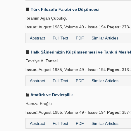
Türk Filozofu Farabi ve Düşüncesi
İbrahim Agâh Çubukçu
Issue:
August 1985, Volume 49 - Issue 194
Pages:
273-
Abstract
Full Text
PDF
Similar Articles
Halk Şâirlerimizin Küçümsenmesi ve Tahkiri Mes'el
Fevziye A. Tansel
Issue:
August 1985, Volume 49 - Issue 194
Pages:
313-
Abstract
Full Text
PDF
Similar Articles
Atatürk ve Devletçilik
Hamza Eroğlu
Issue:
August 1985, Volume 49 - Issue 194
Pages:
357-
Abstract
Full Text
PDF
Similar Articles