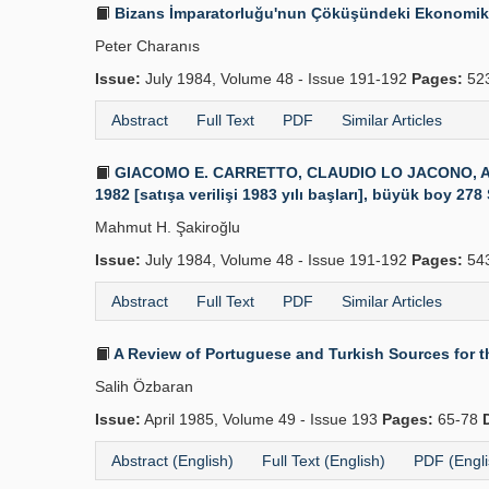
Bizans İmparatorluğu'nun Çöküşündeki Ekonomik 
Peter Charanıs
Issue:
July 1984, Volume 48 - Issue 191-192
Pages:
52
Abstract
Full Text
PDF
Similar Articles
GIACOMO E. CARRETTO, CLAUDIO LO JACONO, ALBERT
1982 [satışa verilişi 1983 yılı başları], büyük boy 27
Mahmut H. Şakiroğlu
Issue:
July 1984, Volume 48 - Issue 191-192
Pages:
54
Abstract
Full Text
PDF
Similar Articles
A Review of Portuguese and Turkish Sources for t
Salih Özbaran
Issue:
April 1985, Volume 49 - Issue 193
Pages:
65-78
Abstract (English)
Full Text (English)
PDF (Engli