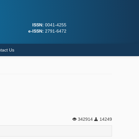
ISSN:
0041-4255
e-ISSN:
2791-6472
tact Us
342914
14249