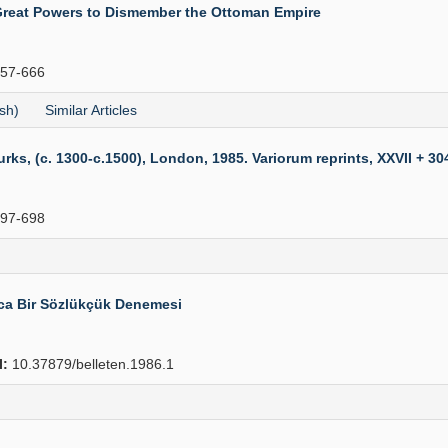
e Great Powers to Dismember the Ottoman Empire
57-666
sh)
Similar Articles
(c. 1300-c.1500), London, 1985. Variorum reprints, XXVII + 304 
97-698
ızca Bir Sözlükçük Denemesi
I:
10.37879/belleten.1986.1