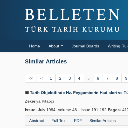
Home
About
Journal Boards
Writing Ru
Similar Articles
<<
<
1
2
3
4
5
6
7
8
9
Tarih Objektifinde Hz. Peygamberin Hadisleri ve Tü
Zekeriya Kitapçı
Issue:
July 1984, Volume 48 - Issue 191-192
Pages:
41
Abstract
Full Text
PDF
Similar Articles