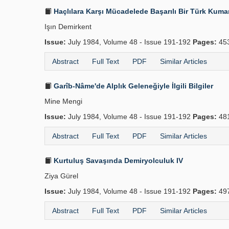
Haçlılara Karşı Mücadelede Başarılı Bir Türk Kuma
Işın Demirkent
Issue:
July 1984, Volume 48 - Issue 191-192
Pages:
45
Abstract
Full Text
PDF
Similar Articles
Garîb-Nâme'de Alplık Geleneğiyle İlgili Bilgiler
Mine Mengi
Issue:
July 1984, Volume 48 - Issue 191-192
Pages:
48
Abstract
Full Text
PDF
Similar Articles
Kurtuluş Savaşında Demiryolculuk IV
Ziya Gürel
Issue:
July 1984, Volume 48 - Issue 191-192
Pages:
49
Abstract
Full Text
PDF
Similar Articles