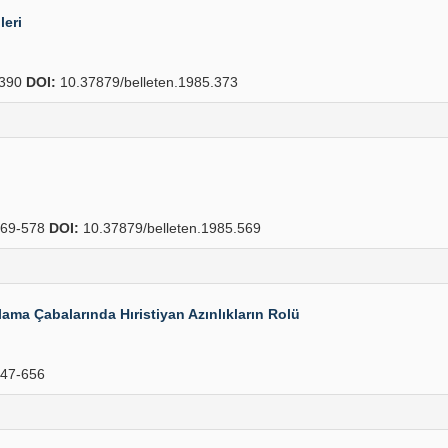
leri
390
DOI:
10.37879/belleten.1985.373
69-578
DOI:
10.37879/belleten.1985.569
ma Çabalarında Hıristiyan Azınlıkların Rolü
47-656