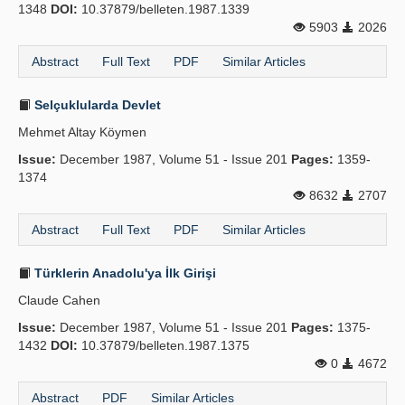
1348
DOI:
10.37879/belleten.1987.1339
5903
2026
Abstract
Full Text
PDF
Similar Articles
Selçuklularda Devlet
Mehmet Altay Köymen
Issue:
December 1987, Volume 51 - Issue 201
Pages:
1359-
1374
8632
2707
Abstract
Full Text
PDF
Similar Articles
Türklerin Anadolu'ya İlk Girişi
Claude Cahen
Issue:
December 1987, Volume 51 - Issue 201
Pages:
1375-
1432
DOI:
10.37879/belleten.1987.1375
0
4672
Abstract
PDF
Similar Articles