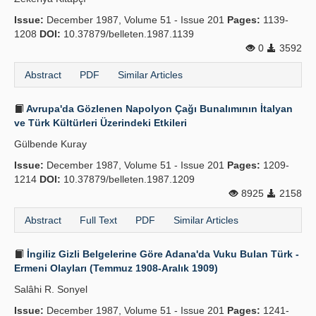
Issue:
December 1987, Volume 51 - Issue 201
Pages:
1139-
1208
DOI:
10.37879/belleten.1987.1139
0
3592
Abstract
PDF
Similar Articles
Avrupa'da Gözlenen Napolyon Çağı Bunalımının İtalyan
ve Türk Kültürleri Üzerindeki Etkileri
Gülbende Kuray
Issue:
December 1987, Volume 51 - Issue 201
Pages:
1209-
1214
DOI:
10.37879/belleten.1987.1209
8925
2158
Abstract
Full Text
PDF
Similar Articles
İngiliz Gizli Belgelerine Göre Adana'da Vuku Bulan Türk -
Ermeni Olayları (Temmuz 1908-Aralık 1909)
Salâhi R. Sonyel
Issue:
December 1987, Volume 51 - Issue 201
Pages:
1241-