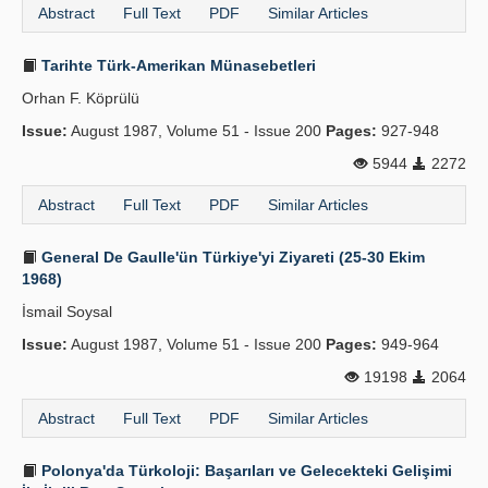
Abstract
Full Text
PDF
Similar Articles
Tarihte Türk-Amerikan Münasebetleri
Orhan F. Köprülü
Issue:
August 1987, Volume 51 - Issue 200
Pages:
927-948
5944
2272
Abstract
Full Text
PDF
Similar Articles
General De Gaulle'ün Türkiye'yi Ziyareti (25-30 Ekim
1968)
İsmail Soysal
Issue:
August 1987, Volume 51 - Issue 200
Pages:
949-964
19198
2064
Abstract
Full Text
PDF
Similar Articles
Polonya'da Türkoloji: Başarıları ve Gelecekteki Gelişimi