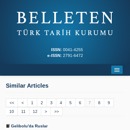
ISSN:
0041-4255
e-ISSN:
2791-6472
Home
Similar Articles
About
<<
Journal Boards
<
1
2
3
4
5
6
7
8
9
10
11
12
>
>>
Writing Rules
Gelibolu'da Ruslar
Principles