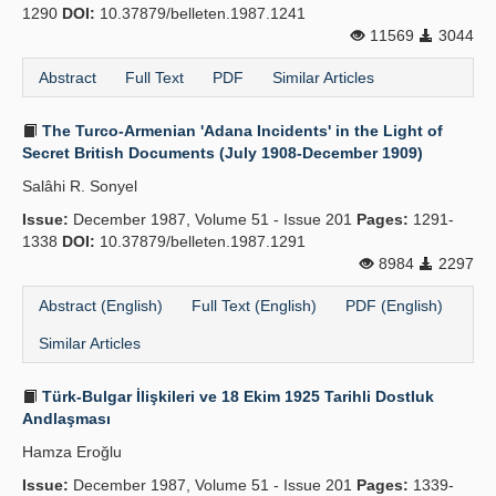
1290
DOI:
10.37879/belleten.1987.1241
11569
3044
Abstract
Full Text
PDF
Similar Articles
The Turco-Armenian 'Adana Incidents' in the Light of
Secret British Documents (July 1908-December 1909)
Salâhi R. Sonyel
Issue:
December 1987, Volume 51 - Issue 201
Pages:
1291-
1338
DOI:
10.37879/belleten.1987.1291
8984
2297
Abstract (English)
Full Text (English)
PDF (English)
Similar Articles
Türk-Bulgar İlişkileri ve 18 Ekim 1925 Tarihli Dostluk
Andlaşması
Hamza Eroğlu
Issue:
December 1987, Volume 51 - Issue 201
Pages:
1339-