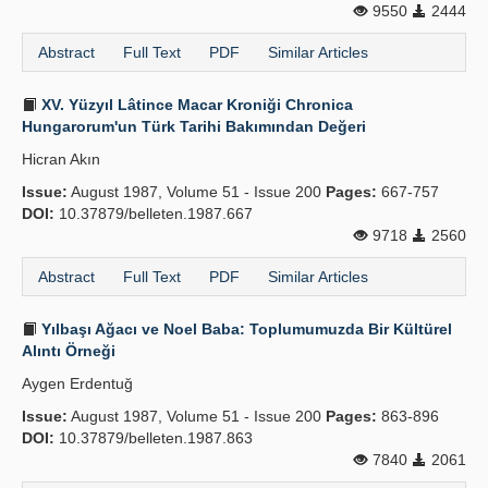
9550
2444
Abstract
Full Text
PDF
Similar Articles
XV. Yüzyıl Lâtince Macar Kroniği Chronica
Hungarorum'un Türk Tarihi Bakımından Değeri
Hicran Akın
Issue:
August 1987, Volume 51 - Issue 200
Pages:
667-757
DOI:
10.37879/belleten.1987.667
9718
2560
Abstract
Full Text
PDF
Similar Articles
Yılbaşı Ağacı ve Noel Baba: Toplumumuzda Bir Kültürel
Alıntı Örneği
Aygen Erdentuğ
Issue:
August 1987, Volume 51 - Issue 200
Pages:
863-896
DOI:
10.37879/belleten.1987.863
7840
2061