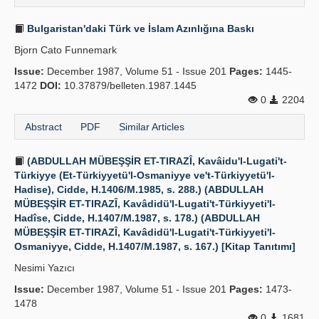
Bulgaristan'daki Türk ve İslam Azınlığına Baskı
Bjorn Cato Funnemark
Issue:
December 1987, Volume 51 - Issue 201
Pages:
1445-
1472
DOI:
10.37879/belleten.1987.1445
0
2204
Abstract
PDF
Similar Articles
(ABDULLAH MÜBEŞŞİR ET-TIRAZÎ, Kavâidu'l-Lugati't-
Türkiyye (Et-Türkiyyetü'l-Osmaniyye ve't-Türkiyyetü'l-
Hadise), Cidde, H.1406/M.1985, s. 288.) (ABDULLAH
MÜBEŞŞİR ET-TIRAZÎ, Kavâdidü'l-Lugati't-Türkiyyeti'l-
Hadîse, Cidde, H.1407/M.1987, s. 178.) (ABDULLAH
MÜBEŞŞİR ET-TIRAZÎ, Kavâdidü'l-Lugati't-Türkiyyeti'l-
Osmaniyye, Cidde, H.1407/M.1987, s. 167.) [Kitap Tanıtımı]
Nesimi Yazıcı
Issue:
December 1987, Volume 51 - Issue 201
Pages:
1473-
1478
0
1681