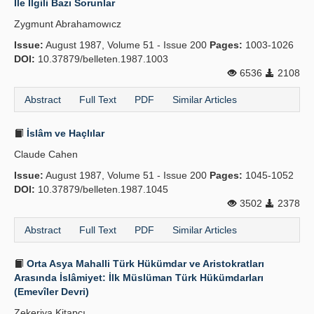
İle İlgili Bazı Sorunlar
Zygmunt Abrahamowıcz
Issue:
August 1987, Volume 51 - Issue 200
Pages:
1003-1026
DOI:
10.37879/belleten.1987.1003
6536
2108
Abstract
Full Text
PDF
Similar Articles
İslâm ve Haçlılar
Claude Cahen
Issue:
August 1987, Volume 51 - Issue 200
Pages:
1045-1052
DOI:
10.37879/belleten.1987.1045
3502
2378
Abstract
Full Text
PDF
Similar Articles
Orta Asya Mahalli Türk Hükümdar ve Aristokratları
Arasında İslâmiyet: İlk Müslüman Türk Hükümdarları
(Emevîler Devri)
Zekeriya Kitapçı