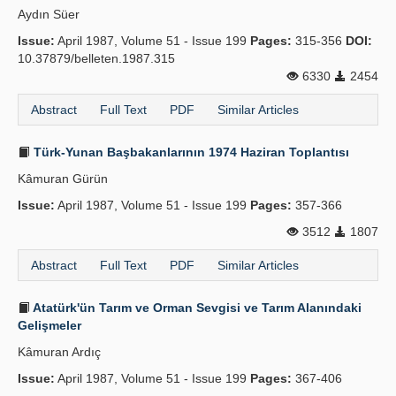
Aydın Süer
Publication Policies
Issue:
April 1987, Volume 51 - Issue 199
Pages:
315-356
DOI:
10.37879/belleten.1987.315
Guidelines
6330
2454
Contact Us
Abstract
Full Text
PDF
Similar Articles
Türk-Yunan Başbakanlarının 1974 Haziran Toplantısı
Kâmuran Gürün
Issue:
April 1987, Volume 51 - Issue 199
Pages:
357-366
3512
1807
Abstract
Full Text
PDF
Similar Articles
Atatürk'ün Tarım ve Orman Sevgisi ve Tarım Alanındaki
Gelişmeler
Kâmuran Ardıç
Issue:
April 1987, Volume 51 - Issue 199
Pages:
367-406