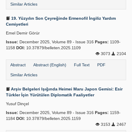
Similar Articles
19. Yüzyılın Son Çeyreğinde Ermenofil İngiliz Yardım
Cemiyetleri
Emel Demir Görür
Issue:
December 2025, Volume 89 - Issue 316
Pages:
1109-
1158
DOI:
10.37879/belleten.2025.1109
3073
2104
Abstract
Abstract (English)
Full Text
PDF
Similar Articles
Arşiv Belgeleri Işığında Heimei Maru Japon Gemisi: Esir
Türkler İçin Yürütülen Diplomatik Faaliyetler
Yusuf Dinçel
Issue:
December 2025, Volume 89 - Issue 316
Pages:
1159-
1184
DOI:
10.37879/belleten.2025.1159
3153
2467