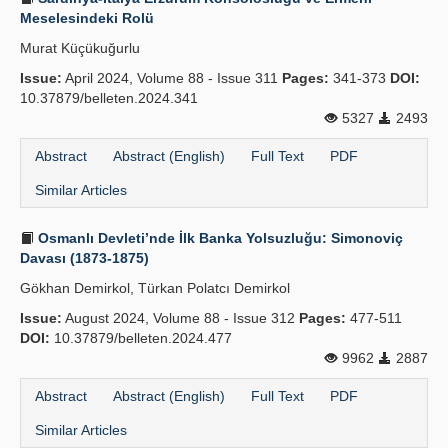
Meselesindeki Rolü
Murat Küçükuğurlu
Issue:
April 2024, Volume 88 - Issue 311
Pages:
341-373
DOI:
10.37879/belleten.2024.341
5327
2493
Abstract
Abstract (English)
Full Text
PDF
Similar Articles
Osmanlı Devleti’nde İlk Banka Yolsuzluğu: Simonoviç
Davası (1873-1875)
Gökhan Demirkol, Türkan Polatcı Demirkol
Issue:
August 2024, Volume 88 - Issue 312
Pages:
477-511
DOI:
10.37879/belleten.2024.477
9962
2887
Abstract
Abstract (English)
Full Text
PDF
Similar Articles