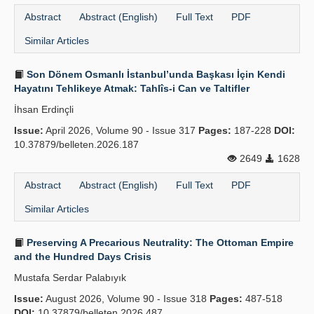
Abstract
Abstract (English)
Full Text
PDF
Similar Articles
Son Dönem Osmanlı İstanbul’unda Başkası İçin Kendi
Hayatını Tehlikeye Atmak: Tahlîs-i Can ve Taltifler
İhsan Erdinçli
Issue:
April 2026, Volume 90 - Issue 317
Pages:
187-228
DOI:
10.37879/belleten.2026.187
2649
1628
Abstract
Abstract (English)
Full Text
PDF
Similar Articles
Preserving A Precarious Neutrality: The Ottoman Empire
and the Hundred Days Crisis
Mustafa Serdar Palabıyık
Issue:
August 2026, Volume 90 - Issue 318
Pages:
487-518
DOI:
10.37879/belleten.2026.487