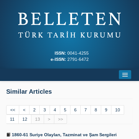
ISSN:
0041-4255
e-ISSN:
2791-6472
Home
Similar Articles
About
<<
Journal Boards
<
2
3
4
5
6
7
8
9
10
11
12
13
>
>>
Writing Rules
1860-61 Suriye Olayları, Tazminat ve Şam Sergileri
Principles