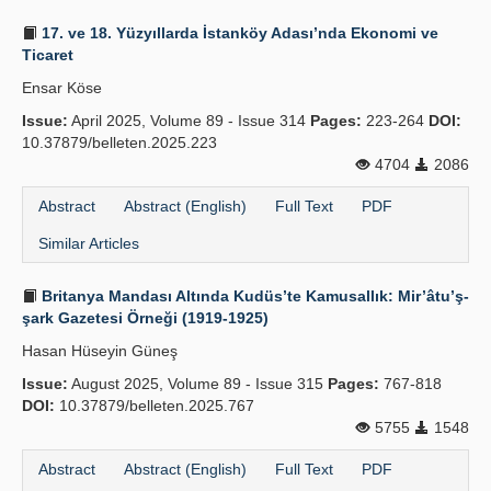
17. ve 18. Yüzyıllarda İstanköy Adası’nda Ekonomi ve
Ticaret
Ensar Köse
Issue:
April 2025, Volume 89 - Issue 314
Pages:
223-264
DOI:
10.37879/belleten.2025.223
4704
2086
Abstract
Abstract (English)
Full Text
PDF
Similar Articles
Britanya Mandası Altında Kudüs’te Kamusallık: Mir’âtu’ş-
şark Gazetesi Örneği (1919-1925)
Hasan Hüseyin Güneş
Issue:
August 2025, Volume 89 - Issue 315
Pages:
767-818
DOI:
10.37879/belleten.2025.767
5755
1548
Abstract
Abstract (English)
Full Text
PDF