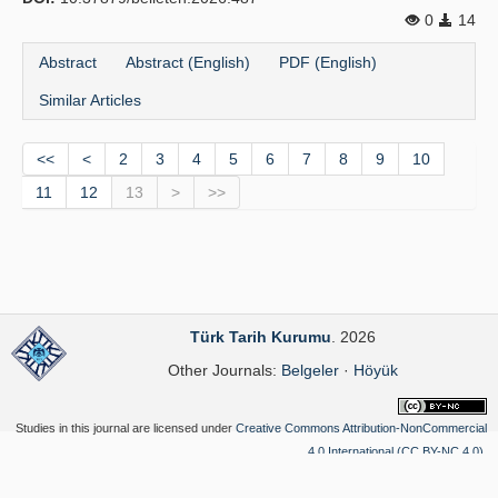
0
14
Abstract
Abstract (English)
PDF (English)
Similar Articles
<<
<
2
3
4
5
6
7
8
9
10
11
12
13
>
>>
Türk Tarih Kurumu
. 2026
Other Journals:
Belgeler
·
Höyük
Studies in this journal are licensed under
Creative Commons Attribution-NonCommercial
4.0 International (CC BY-NC 4.0)
.
Yazılım Parkı - Scientific Journal Publishing and Management System