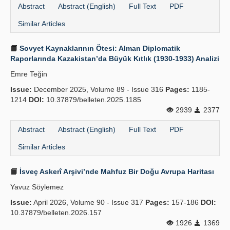
Abstract
Abstract (English)
Full Text
PDF
Similar Articles
Sovyet Kaynaklarının Ötesi: Alman Diplomatik
Raporlarında Kazakistan’da Büyük Kıtlık (1930-1933) Analizi
Emre Teğin
Issue:
December 2025, Volume 89 - Issue 316
Pages:
1185-
1214
DOI:
10.37879/belleten.2025.1185
2939
2377
Abstract
Abstract (English)
Full Text
PDF
Similar Articles
İsveç Askerî Arşivi’nde Mahfuz Bir Doğu Avrupa Haritası
Yavuz Söylemez
Issue:
April 2026, Volume 90 - Issue 317
Pages:
157-186
DOI:
10.37879/belleten.2026.157
1926
1369