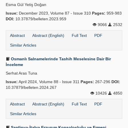
Esma Gül Yetiş Doğan
Publication Policies
Issue:
December 2023, Volume 87 - Issue 310
Pages:
959-983
DOI:
Guidelines
10.37879/belleten.2023.959
9066
2532
Contact Us
Abstract
Abstract (English)
Full Text
PDF
Similar Articles
Osmanlı Salnamelerinde Tashih Meselesine Dair Bir
İnceleme
Serhat Aras Tuna
Issue:
April 2024, Volume 88 - Issue 311
Pages:
267-296
DOI:
10.37879/belleten.2024.267
10426
4850
Abstract
Abstract (English)
Full Text
PDF
Similar Articles
Sardinya-İtalya Erzurum Konsolosluğu ve Ermeni