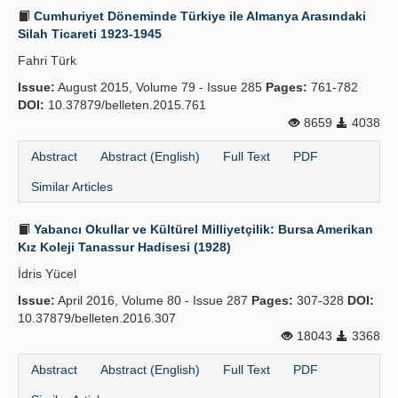
Cumhuriyet Döneminde Türkiye ile Almanya Arasındaki
Silah Ticareti 1923-1945
Fahri Türk
Issue:
August 2015, Volume 79 - Issue 285
Pages:
761-782
DOI:
10.37879/belleten.2015.761
8659
4038
Abstract
Abstract (English)
Full Text
PDF
Similar Articles
Yabancı Okullar ve Kültürel Milliyetçilik: Bursa Amerikan
Kız Koleji Tanassur Hadisesi (1928)
İdris Yücel
Issue:
April 2016, Volume 80 - Issue 287
Pages:
307-328
DOI:
10.37879/belleten.2016.307
18043
3368
Abstract
Abstract (English)
Full Text
PDF