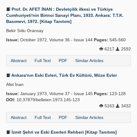
Prof. Dr. AFET İNAN : Devletçilik ilkesi ve Türkiye
Cumhuriyeti'nin Birinci Sanayi Planı, 1933. Ankara: T.T.K.
Basımevi, 1972. [Kitap Tanıtımı]
Bekir Sıtkı Oransay
Issue:
October 1972, Volume 36 - Issue 144
Pages:
545-560
6217
2592
Abstract
Full Text
PDF
Similar Articles
Ankara'nın Eski Evleri, Türk Ev Kültürü, Müze Evler
Afet İnan
Issue:
January 1973, Volume 37 - Issue 145
Pages:
123-128
DOI:
10.37879/belleten.1973.145-123
5163
3432
Abstract
Full Text
PDF
Similar Articles
İzmit Şehri ve Eski Eserleri Rehberi [Kitap Tanıtımı]