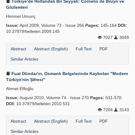
Türkiye’de Hollandalı Bir Seyyah: Cornelis de Bruyn ve
Gözlemleri
Himmet Umunç
Issue:
April 2009, Volume 73 - Issue 266
Pages:
145-164
DOI:
10.37879/belleten.2009.145
7027
3049
Abstract
Abstract (English)
Full Text
PDF
Similar Articles
Fuat Dündar'ın, Osmanlı Belgelerinde Kaybolan "Modern
Türkiye'nin Şifresi"
Ahmet Efi̇loğlu
Issue:
August 2010, Volume 74 - Issue 270
Pages:
531-570
DOI:
10.37879/belleten.2010.531
7204
3143
Abstract
Abstract (English)
Full Text
PDF
Similar Articles