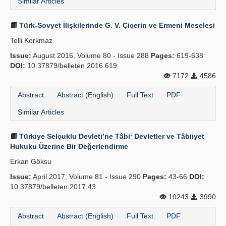
Similar Articles
Türk-Sovyet İlişkilerinde G. V. Çiçerin ve Ermeni Meselesi
Telli Korkmaz
Issue:
August 2016, Volume 80 - Issue 288
Pages:
619-638
DOI:
10.37879/belleten.2016.619
7172
4586
Abstract
Abstract (English)
Full Text
PDF
Similar Articles
Türkiye Selçuklu Devleti’ne Tâbi‘ Devletler ve Tâbiiyet
Hukuku Üzerine Bir Değerlendirme
Erkan Göksu
Issue:
April 2017, Volume 81 - Issue 290
Pages:
43-66
DOI:
10.37879/belleten.2017.43
10243
3990
Abstract
Abstract (English)
Full Text
PDF