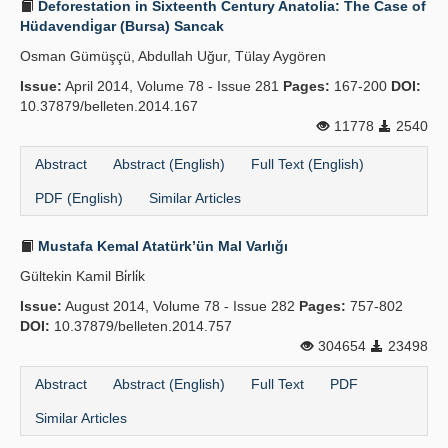
Deforestation in Sixteenth Century Anatolia: The Case of
Hüdavendi̇gar (Bursa) Sancak
Osman Gümüşçü, Abdullah Uğur, Tülay Aygören
Issue:
April 2014, Volume 78 - Issue 281
Pages:
167-200
DOI:
10.37879/belleten.2014.167
11778
2540
Abstract
Abstract (English)
Full Text (English)
PDF (English)
Similar Articles
Mustafa Kemal Atatürk’ün Mal Varlığı
Gültekin Kamil Bi̇rli̇k
Issue:
August 2014, Volume 78 - Issue 282
Pages:
757-802
DOI:
10.37879/belleten.2014.757
304654
23498
Abstract
Abstract (English)
Full Text
PDF
Similar Articles