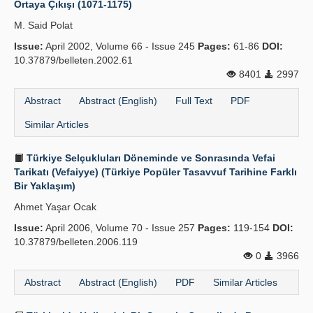
Ortaya Çıkışı (1071-1175)
Publication Policies
M. Said Polat
Issue:
Guidelines
April 2002, Volume 66 - Issue 245
Pages:
61-86
DOI:
10.37879/belleten.2002.61
Contact Us
8401
2997
Abstract
Abstract (English)
Full Text
PDF
Similar Articles
Türkiye Selçukluları Döneminde ve Sonrasında Vefai
Tarikatı (Vefaiyye) (Türkiye Popüler Tasavvuf Tarihine Farklı
Bir Yaklaşım)
Ahmet Yaşar Ocak
Issue:
April 2006, Volume 70 - Issue 257
Pages:
119-154
DOI:
10.37879/belleten.2006.119
0
3966
Abstract
Abstract (English)
PDF
Similar Articles