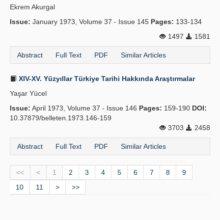
Ekrem Akurgal
Issue:
January 1973, Volume 37 - Issue 145
Pages:
133-134
1497
1581
Abstract
Full Text
PDF
Similar Articles
XIV-XV. Yüzyıllar Türkiye Tarihi Hakkında Araştırmalar
Yaşar Yücel
Issue:
April 1973, Volume 37 - Issue 146
Pages:
159-190
DOI:
10.37879/belleten.1973.146-159
3703
2458
Abstract
Full Text
PDF
Similar Articles
<<
<
1
2
3
4
5
6
7
8
9
10
11
>
>>