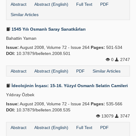
Abstract
Abstract (English)
Full Text
PDF
Similar Articles
1545 Yılı Osmanlı Saray Sanatkârları
Bahattin Yaman
Issue:
August 2008, Volume 72 - Issue 264
Pages:
501-534
DOI:
10.37879/belleten.2008.501
0
2747
Abstract
Abstract (English)
PDF
Similar Articles
İdeolojinin İnşası: 15-16. Yüzyıl Osmanlı Selatin Camileri
Yıldıray Özbek
Issue:
August 2008, Volume 72 - Issue 264
Pages:
535-566
DOI:
10.37879/belleten.2008.535
13079
3747
Abstract
Abstract (English)
Full Text
PDF