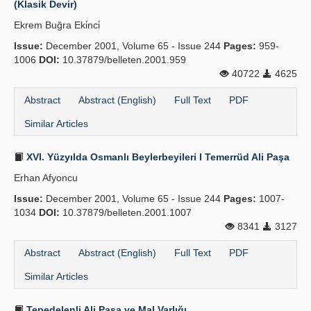
(Klasik Devir)
Publication Policies
Ekrem Buğra Eki̇nci̇
Issue:
Guidelines
December 2001, Volume 65 - Issue 244
Pages:
959-
1006
DOI:
10.37879/belleten.2001.959
Contact Us
40722
4625
Abstract
Abstract (English)
Full Text
PDF
Similar Articles
XVI. Yüzyılda Osmanlı Beylerbeyileri I Temerrüd Ali Paşa
Erhan Afyoncu
Issue:
December 2001, Volume 65 - Issue 244
Pages:
1007-
1034
DOI:
10.37879/belleten.2001.1007
8341
3127
Abstract
Abstract (English)
Full Text
PDF
Similar Articles
Tepedelenli Ali Paşa ve Mal Varlığı