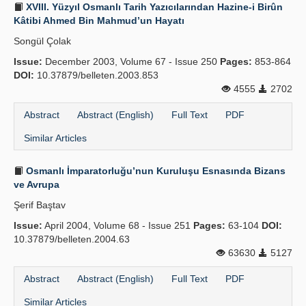
XVIII. Yüzyıl Osmanlı Tarih Yazıcılarından Hazine-i Birûn
Kâtibi Ahmed Bin Mahmud’un Hayatı
Songül Çolak
Issue:
December 2003, Volume 67 - Issue 250
Pages:
853-864
DOI:
10.37879/belleten.2003.853
4555
2702
Abstract
Abstract (English)
Full Text
PDF
Similar Articles
Osmanlı İmparatorluğu’nun Kuruluşu Esnasında Bizans
ve Avrupa
Şerif Baştav
Issue:
April 2004, Volume 68 - Issue 251
Pages:
63-104
DOI:
10.37879/belleten.2004.63
63630
5127
Abstract
Abstract (English)
Full Text
PDF
Similar Articles