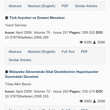
Abstract
Abstract (English)
PDF
Similar Articles
Türk Arşivleri ve Ermeni Meselesi
Yusuf Sarınay
Issue:
April 2006, Volume 70 - Issue 257
Pages:
289-310
DOI:
10.37879/belleten.2006.289
9395
3586
Abstract
Abstract (English)
Full Text
PDF
Similar Articles
Mütareke Döneminde İtilaf Devletlerinin Hapishaneler
Üzerindeki Denetimi
Tülay Ali̇m Baran
Issue:
April 2008, Volume 72 - Issue 263
Pages:
155-174
DOI:
10.37879/belleten.2008.155
5992
2998