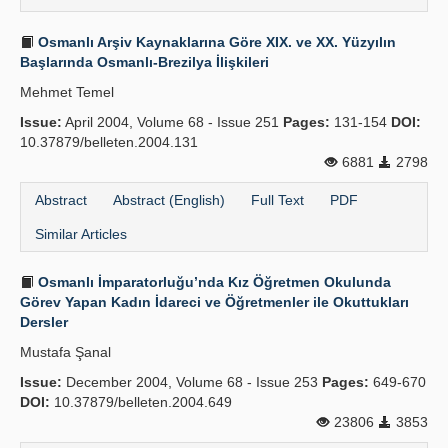
Osmanlı Arşiv Kaynaklarına Göre XIX. ve XX. Yüzyılın
Başlarında Osmanlı-Brezilya İlişkileri
Mehmet Temel
Issue:
April 2004, Volume 68 - Issue 251
Pages:
131-154
DOI:
10.37879/belleten.2004.131
6881
2798
Abstract
Abstract (English)
Full Text
PDF
Similar Articles
Osmanlı İmparatorluğu’nda Kız Öğretmen Okulunda
Görev Yapan Kadın İdareci ve Öğretmenler ile Okuttukları
Dersler
Mustafa Şanal
Issue:
December 2004, Volume 68 - Issue 253
Pages:
649-670
DOI:
10.37879/belleten.2004.649
23806
3853