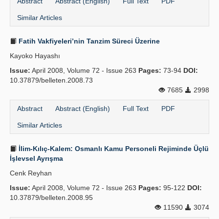
Abstract
Abstract (English)
Full Text
PDF
Similar Articles
Fatih Vakfiyeleri’nin Tanzim Süreci Üzerine
Kayoko Hayashı
Issue:
April 2008, Volume 72 - Issue 263
Pages:
73-94
DOI:
10.37879/belleten.2008.73
7685
2998
Abstract
Abstract (English)
Full Text
PDF
Similar Articles
İlim-Kılıç-Kalem: Osmanlı Kamu Personeli Rejiminde Üçlü
İşlevsel Ayrışma
Cenk Reyhan
Issue:
April 2008, Volume 72 - Issue 263
Pages:
95-122
DOI:
10.37879/belleten.2008.95
11590
3074