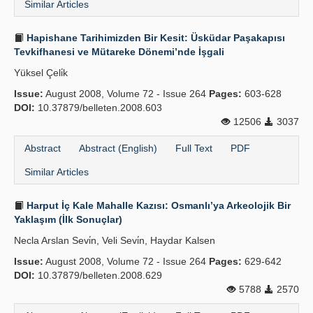
Similar Articles
Hapishane Tarihimizden Bir Kesit: Üsküdar Paşakapısı
Tevkifhanesi ve Mütareke Dönemi’nde İşgali
Yüksel Çeli̇k
Issue:
August 2008, Volume 72 - Issue 264
Pages:
603-628
DOI:
10.37879/belleten.2008.603
12506
3037
Abstract
Abstract (English)
Full Text
PDF
Similar Articles
Harput İç Kale Mahalle Kazısı: Osmanlı’ya Arkeolojik Bir
Yaklaşım (İlk Sonuçlar)
Necla Arslan Sevi̇n, Veli Sevi̇n, Haydar Kalsen
Issue:
August 2008, Volume 72 - Issue 264
Pages:
629-642
DOI:
10.37879/belleten.2008.629
5788
2570