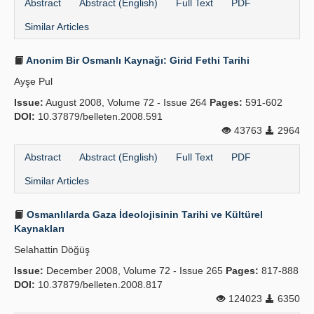
Abstract
Abstract (English)
Full Text
PDF
Similar Articles
Anonim Bir Osmanlı Kaynağı: Girid Fethi Tarihi
Ayşe Pul
Issue:
August 2008, Volume 72 - Issue 264
Pages:
591-602
DOI:
10.37879/belleten.2008.591
43763
2964
Abstract
Abstract (English)
Full Text
PDF
Similar Articles
Osmanlılarda Gaza İdeolojisinin Tarihi ve Kültürel
Kaynakları
Selahattin Döğüş
Issue:
December 2008, Volume 72 - Issue 265
Pages:
817-888
DOI:
10.37879/belleten.2008.817
124023
6350