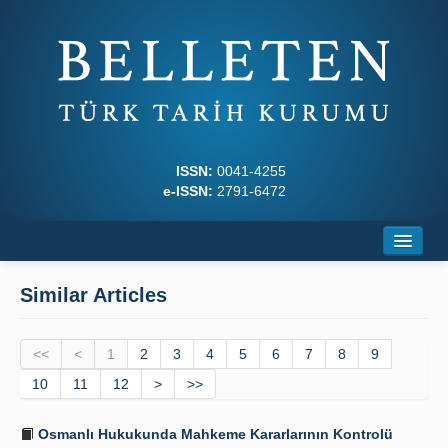
ISSN:
0041-4255
e-ISSN:
2791-6472
Home
Similar Articles
About
<<
Journal Boards
<
1
2
3
4
5
6
7
8
9
10
11
12
>
>>
Writing Rules
Osmanlı Hukukunda Mahkeme Kararlarının Kontrolü
Principles