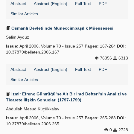
Abstract
Abstract (English)
Full Text
PDF
Similar Articles
Osmanlı Devleti’nde Müneccimbaşılık Müessesesi
Salim Aydüz
Issue:
April 2006, Volume 70 - Issue 257
Pages:
167-264
DOI:
10.37879/belleten.2006.167
76356
6313
Abstract
Abstract (English)
Full Text
PDF
Similar Articles
İzmir Efrenç Gümrüğü'ne Ait Bir İrad Defteri'nin Analizi ve
Ticarete İlişkin Sonuçları (1797-1799)
Abdullah Mesud Küçükkalay
Issue:
April 2006, Volume 70 - Issue 257
Pages:
265-288
DOI:
10.37879/belleten.2006.265
0
2728