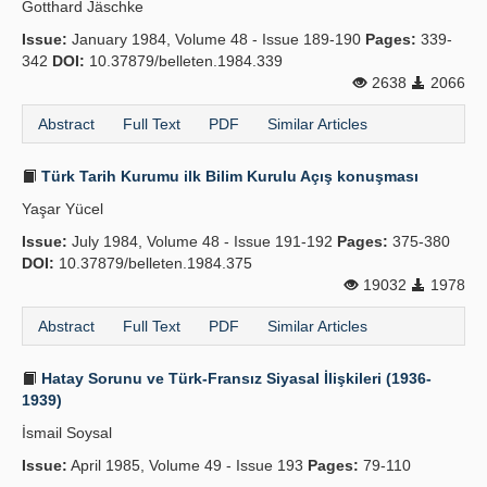
Gotthard Jäschke
Issue:
January 1984, Volume 48 - Issue 189-190
Pages:
339-
342
DOI:
10.37879/belleten.1984.339
2638
2066
Abstract
Full Text
PDF
Similar Articles
Türk Tarih Kurumu ilk Bilim Kurulu Açış konuşması
Yaşar Yücel
Issue:
July 1984, Volume 48 - Issue 191-192
Pages:
375-380
DOI:
10.37879/belleten.1984.375
19032
1978
Abstract
Full Text
PDF
Similar Articles
Hatay Sorunu ve Türk-Fransız Siyasal İlişkileri (1936-
1939)
İsmail Soysal
Issue:
April 1985, Volume 49 - Issue 193
Pages:
79-110