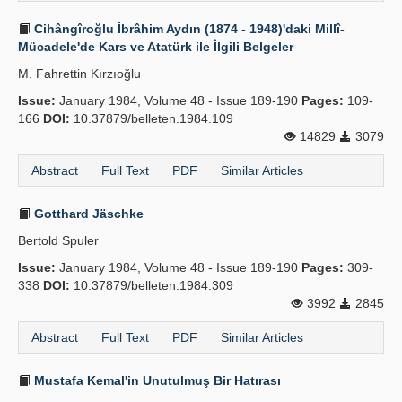
Cihângîroğlu İbrâhim Aydın (1874 - 1948)'daki Millî-
Mücadele'de Kars ve Atatürk ile İlgili Belgeler
M. Fahrettin Kırzıoğlu
Issue:
January 1984, Volume 48 - Issue 189-190
Pages:
109-
166
DOI:
10.37879/belleten.1984.109
14829
3079
Abstract
Full Text
PDF
Similar Articles
Gotthard Jäschke
Bertold Spuler
Issue:
January 1984, Volume 48 - Issue 189-190
Pages:
309-
338
DOI:
10.37879/belleten.1984.309
3992
2845
Abstract
Full Text
PDF
Similar Articles
Mustafa Kemal'in Unutulmuş Bir Hatırası