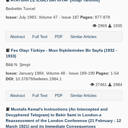
ATATÜRK'LE İLGİLİ BİR KİTAP [Kitap Tanıtımı]
Bedrettin Tuncel
Issue:
July 1983, Volume 47 - Issue 187
Pages:
877-878
2969
1935
Abstract
Full Text
PDF
Similar Articles
Fes Olayı Türkiye - Mısır İlişkilerinden Bir Sayfa (1932 -
1933)
Bilâl N. Şimşir
Issue:
January 1984, Volume 48 - Issue 189-190
Pages:
1-54
DOI:
10.37879/belleten.1984.1
27461
2984
Abstract
Full Text
PDF
Similar Articles
Mustafa Kemal's Instructions (An Intercepted and
Decyphered Telegram) to Bekir Sami in London-a
Reassessment of the London Conference (21 February - 12
March 1921) and its Immediate Consequences