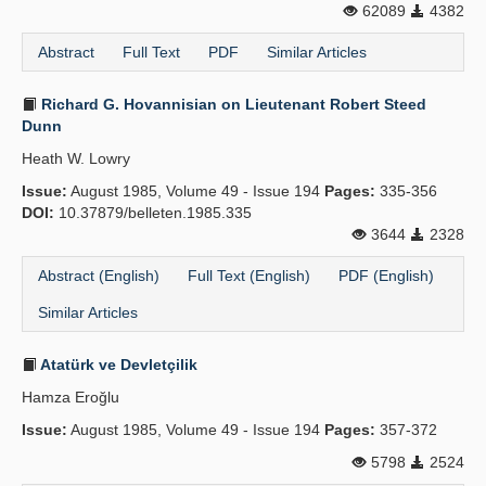
62089
4382
Abstract
Full Text
PDF
Similar Articles
Richard G. Hovannisian on Lieutenant Robert Steed
Dunn
Heath W. Lowry
Issue:
August 1985, Volume 49 - Issue 194
Pages:
335-356
DOI:
10.37879/belleten.1985.335
3644
2328
Abstract (English)
Full Text (English)
PDF (English)
Similar Articles
Atatürk ve Devletçilik
Hamza Eroğlu
Issue:
August 1985, Volume 49 - Issue 194
Pages:
357-372
5798
2524