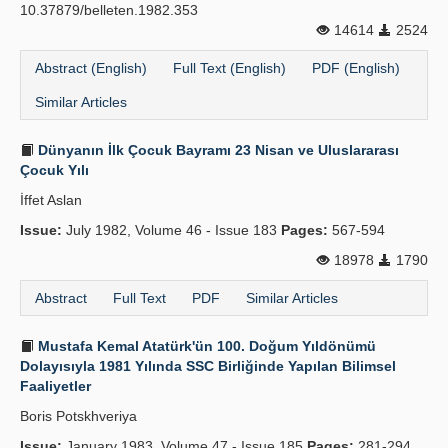
10.37879/belleten.1982.353
14614
2524
Abstract (English)
Full Text (English)
PDF (English)
Similar Articles
Dünyanın İlk Çocuk Bayramı 23 Nisan ve Uluslararası
Çocuk Yılı
İffet Aslan
Issue:
July 1982, Volume 46 - Issue 183
Pages:
567-594
18978
1790
Abstract
Full Text
PDF
Similar Articles
Mustafa Kemal Atatürk'ün 100. Doğum Yıldönümü
Dolayısıyla 1981 Yılında SSC Birliğinde Yapılan Bilimsel
Faaliyetler
Boris Potskhveriya
Issue:
January 1983, Volume 47 - Issue 185
Pages:
281-294