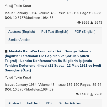
Yuluğ Tekin Kurat
Issue:
January 1984, Volume 48 - Issue 189-190
Pages:
55-88
DOI:
10.37879/belleten.1984.55
9265
2643
Abstract (English)
Full Text (English)
PDF (English)
Similar Articles
Mustafa Kemal'in Londra'da Bekir Sami'ye Talimatı
(İngilizler Tarafından Ele Geçirilen ve Çözülen Şifreli
Telgraf) - Londra Konferansı'nın Bu Bilgilerin Işığında
Yeniden Değerlendirilmesi (21 Şubat - 12 Mart 1921 ve İvedi
Sonuçları (Özet)
Yuluğ Tekin Kurat
Issue:
January 1984, Volume 48 - Issue 189-190
Pages:
89-94
DOI:
10.37879/belleten.1984.89
14100
2268
Abstract
Full Text
PDF
Similar Articles