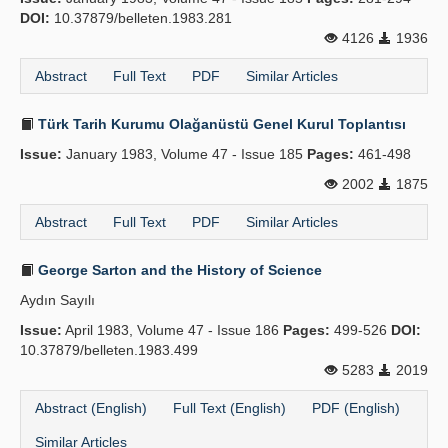
DOI:
10.37879/belleten.1983.281
4126
1936
Abstract
Full Text
PDF
Similar Articles
Türk Tarih Kurumu Olağanüstü Genel Kurul Toplantısı
Issue:
January 1983, Volume 47 - Issue 185
Pages:
461-498
2002
1875
Abstract
Full Text
PDF
Similar Articles
George Sarton and the History of Science
Aydın Sayılı
Issue:
April 1983, Volume 47 - Issue 186
Pages:
499-526
DOI:
10.37879/belleten.1983.499
5283
2019
Abstract (English)
Full Text (English)
PDF (English)
Similar Articles