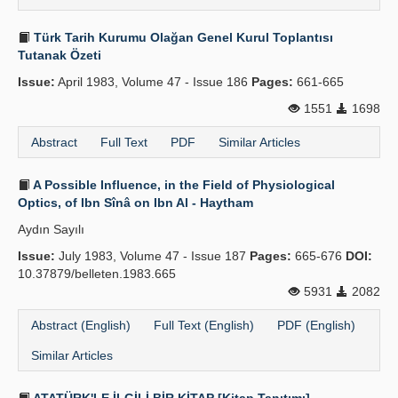
Türk Tarih Kurumu Olağan Genel Kurul Toplantısı
Tutanak Özeti
Issue:
April 1983, Volume 47 - Issue 186
Pages:
661-665
1551
1698
Abstract
Full Text
PDF
Similar Articles
A Possible Influence, in the Field of Physiological
Optics, of Ibn Sînâ on Ibn Al - Haytham
Aydın Sayılı
Issue:
July 1983, Volume 47 - Issue 187
Pages:
665-676
DOI:
10.37879/belleten.1983.665
5931
2082
Abstract (English)
Full Text (English)
PDF (English)
Similar Articles