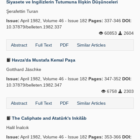
Siyasete ve İngilizlerin Tutumuna İlişkin Düşünceleri
Publication Policies
Şerafettin Turan
Issue:
Guidelines
April 1982, Volume 46 - Issue 182
Pages:
337-346
DOI:
10.37879/belleten.1982.337
Contact Us
60853
2604
Abstract
Full Text
PDF
Similar Articles
Havza'da Mustafa Kemal Paşa
Gotthard Jäschke
Issue:
April 1982, Volume 46 - Issue 182
Pages:
347-352
DOI:
10.37879/belleten.1982.347
6758
2303
Abstract
Full Text
PDF
Similar Articles
The Caliphate and Atatürk's Inkilâb
Halil İnalcık
Issue:
April 1982, Volume 46 - Issue 182
Pages:
353-366
DOI: