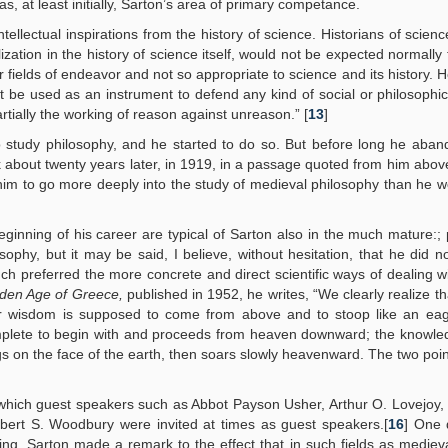
 at least initially, Sarton’s area of primary competance.
ellectual inspirations from the history of science. Historians of scienc
ization in the history of science itself, would not be expected normally
 fields of endeavor and not so appropriate to science and its history. H
t be used as an instrument to defend any kind of social or philosophic 
artially the working of reason against unreason.” [
13
]
s to study philosophy, and he started to do so. But before long he aba
ak about twenty years later, in 1919, in a passage quoted from him abov
him to go more deeply into the study of medieval philosophy than he 
inning of his career are typical of Sarton also in the much mature:;
osophy, but it may be said, I believe, without hesitation, that he did no
ch preferred the more concrete and direct scientific ways of dealing wi
lden Age of Greece,
published in 1952, he writes, “We clearly realize tha
 or wisdom is supposed to come from above and to stoop like an eag
mplete to begin with and proceeds from heaven downward; the knowle
gs on the face of the earth, then soars slowly heavenward. The two poin
o which guest speakers such as Abbot Payson Usher, Arthur O. Lovejo
Robert S. Woodbury were invited at times as guest speakers.[
16
] One
ng, Sarton made a remark to the effect that in such fields as mediev