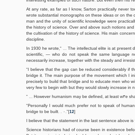
interesting examples of such nature. But even then his re
At any rate, as far as I know, Sarton practically never 
wrote substantial monographs on these ideas or on the co
man and the unity of scientific knowledge were practicall
the history of science. Over and above such notions and 
the cultivation of the history of science. His main conce
discipline.
In 1930 he wrote,“ ... The intellectual elite is at present
scientific, — who do not speak the same language no
necessarily increase, together with the steady and irresist
“I believe that the gap can be reduced considerably if th
bridge it. The main purpose of the movement which I in
precisely to build that bridge and to educate men who w
very few to begin with but they would slowly increase in n
“ ... How
“Personally I would much prefer not to speak of humanis
bridge to be built. . ٠.”[
12
]
I believe that the statement in the last sentence above is 
Science historians had of course been in existence befor