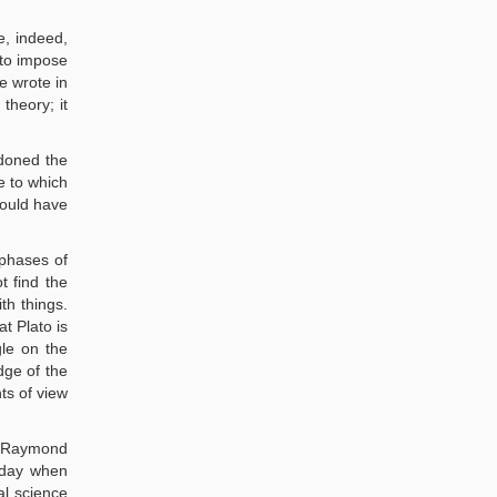
e, indeed,
 to impose
e wrote in
theory; it
ndoned the
e to which
would have
 phases of
t find the
th things.
t Plato is
le on the
dge of the
ts of view
y, Raymond
 day when
al science