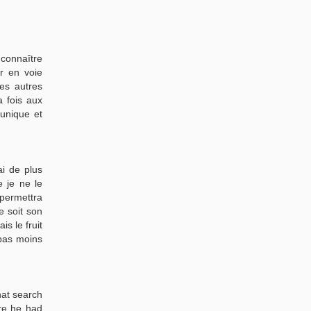
 connaître
er en voie
les autres
a fois aux
 unique et
ai de plus
e je ne le
 permettra
e soit son
s le fruit
 pas moins
hat search
ore he had