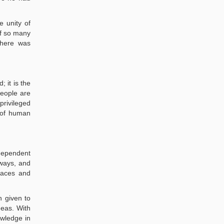
e unity of
of so many
there was
 it is the
people are
privileged
s of human
 ways, and
places and
h given to
deas. With
owledge in