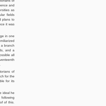
torians of
cience and
rsities as
lar fields
d plans to
nce it was
dge in one
miliarized
in a branch
ods, and a
ssible all
eventeenth
.
torians of
ch for the
le for its
e ideal he
 following
f of this.