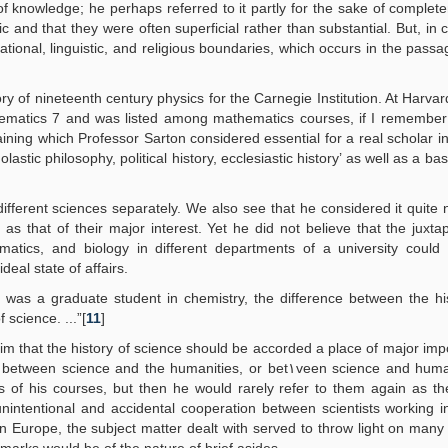
of knowledge; he perhaps referred to it partly for the sake of completen
 and that they were often superficial rather than substantial. But, in c
ational, linguistic, and religious boundaries, which occurs in the pass
y of nineteenth century physics for the Carnegie Institution. At Harva
ematics 7 and was listed among mathematics courses, if I remember 
ining which Professor Sarton considered essential for a real scholar i
ic philosophy, political history, ecclesiastic history’ as well as a basi
 different sciences separately. We also see that he considered it quite n
ld as that of their major interest. Yet he did not believe that the juxtap
matics, and biology in different departments of a university could 
deal state of affairs.
 was a graduate student in chemistry, the difference between the hi
 science. ...”[
11
]
aim that the history of science should be accorded a place of major imp
e and the humanities, or bet١veen science and humanism. He
gs of his courses, but then he would rarely refer to them again as t
nintentional and accidental cooperation between scientists working in