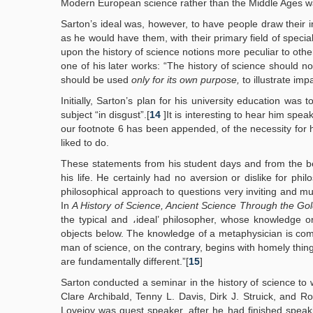
Modern European science rather than the Middle Ages was,
Sarton’s ideal was, however, to have people draw their int
as he would have them, with their primary field of special
upon the history of science notions more peculiar to other
one of his later works: “The history of science should no
should be used
only for its own purpose,
to illustrate imp
Initially, Sarton’s plan for his university education wa
subject “in disgust”.[
14
]It is interesting to hear him spe
our footnote 6 has been appended, of the necessity for 
liked to do.
These statements from his student days and from the beg
his life. He certainly had no aversion or dislike for phil
philosophical approach to questions very inviting and mu
In
A History of Science, Ancient Science Through the Go
the typical and ،ideal’ philosopher, whose knowledge
objects below. The knowledge of a metaphysician is co
man of science, on the contrary, begins with homely thin
are fundamentally different.”[
15
]
Sarton conducted a seminar in the history of science t
Clare Archibald, Tenny L. Davis, Dirk J. Struick, and 
Lovejoy was guest speaker, after he had finished speaki