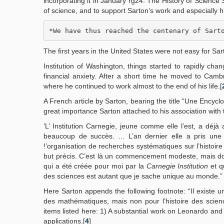
incorporating it in January rg24. The History of Science S
of science, and to support Sarton’s work and especially his
*We have thus reached the centenary of Sart
The first years in the United States were not easy for S
Institution of Washington, things started to rapidly cha
financial anxiety. After a short time he moved to Cam
where he continued to work almost to the end of his life.[
A French article by Sarton, bearing the title “Une Ency
great importance Sarton attached to his association with 
‘L’ Institution Carnegie, jeune comme elle l’est, a déj
beaucoup de succès. ... L’an dernier elle a pris une i
!’organisation de recherches systématiques sur l’histoir
but précis. C’est là un commencement modeste, mais dont 
qui a été créée pour moi par la
Carnegie Institution
et q
des sciences est autant que je sache unique au monde.”
Here Sarton appends the following footnote: “Il existe 
des mathématiques, mais non pour l’histoire des scienc
items listed here: 1) A substantial work on Leonardo and 
applications.[
4
]