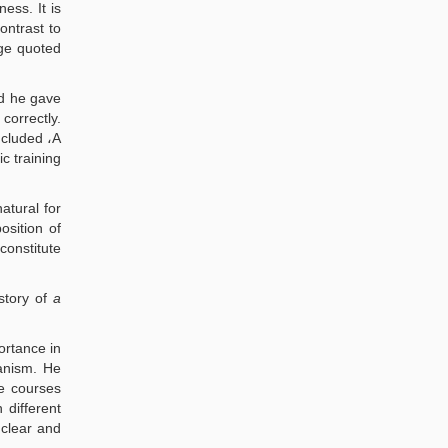
ess. It is
ontrast to
age quoted
rd he gave
correctly.
ncluded ،A
c training
atural for
osition of
constitute
story of
a
ortance in
he courses
 different