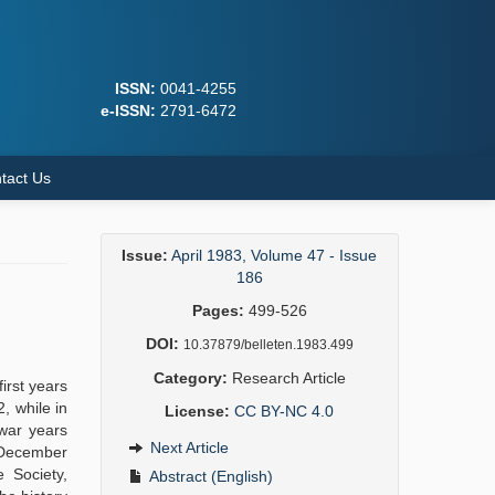
ISSN:
0041-4255
e-ISSN:
2791-6472
tact Us
Issue:
April 1983, Volume 47 - Issue
186
Pages:
499-526
DOI:
10.37879/belleten.1983.499
Category:
Research Article
irst years
, while in
License:
CC BY-NC 4.0
twar years
Next Article
n December
 Society,
Abstract (English)