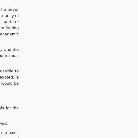
, he never
e unity of
l parts of
rm footing
t academic
ary and the
them must
ossible to
evoted, is
n would be
ls for the
owed.
 to exist.