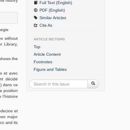
he history
Full Text (English)
PDF (English)
Similar Articles
Cite As
negie
es without
ARTICLE SECTIONS
r Library,
Top
Article Content
 shows the
Footnotes
Figure and Tables
es et avec
nt décidé
e) dans ce
a position
l’histoire
édecine et
 two major
cs and its