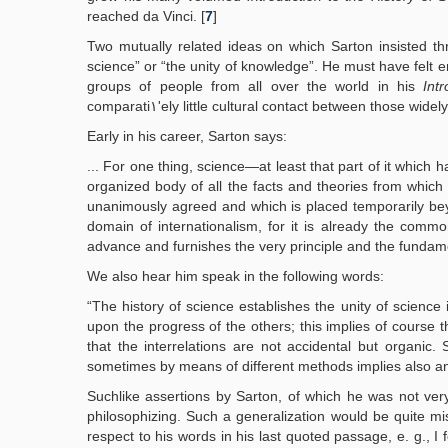
reached da Vinci. [
7
]
Two mutually related ideas on which Sarton insisted th
science” or “the unity of knowledge”. He must have felt e
groups of people from all over the world in his
Int
comparati١'ely little cultural contact between those w
Early in his career, Sarton says:
... For one thing, science—at least that part of it which
organized body of all the facts and theories from which
unanimously agreed and which is placed temporarily beyo
domain of internationalism, for it is already the comm
advance and furnishes the very principle and the fundamen
We also hear him speak in the following words:
“The history of science establishes the unity of science in at least two different ١vays. First, 
upon the progress of the others; this implies of course 
that the interrelations are not accidental but organic. 
sometimes by means of different methods implies also an
Suchlike assertions by Sarton, of which he was not ver
philosophizing. Such a generalization would be quite mis
respect to his words in his last quoted passage, e. g., I