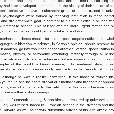
on chance and personal taste. The best and the most outstanding his
y had later developed their interest in the history of their branch of s
rton’s objective to have a substantial group of people trained in unive
nd psychologists were trained by receiving instruction in these particu
and straightforward goal in contrast to his more fictitious or idealize
al interest to science. This at least was the more urgent matter, and o
, somehow the rest would probably take care of itself.
torians of science should, for this purpose acquire sufficient knowle
nguages. A historian of science, in Sarton’s opinion, should become fa
in addition, go into two kinds of specialization: Vertical specialization 
matics, physics, or astronomy, extending vertically through all peri
n civilization or culture at a certain era but encompassing as much as po
xamples of this would be Greek science, India, medieval Islam, or s
 of specialization is more easily feasible for earlier periods, of course
although he was in reality unswerving, in this mode of training his
 a youthful discipline, there are various methods and manners of approa
uently, was of advantage to the field. For in this way it became possib
or one another’s shortcomings.
of the fourteenth century, Sarton himself measured up quite well to th
as very well-versed indeed in European science in the sixteenth and the
arvard as well as certain substantial articles of his give ample proo