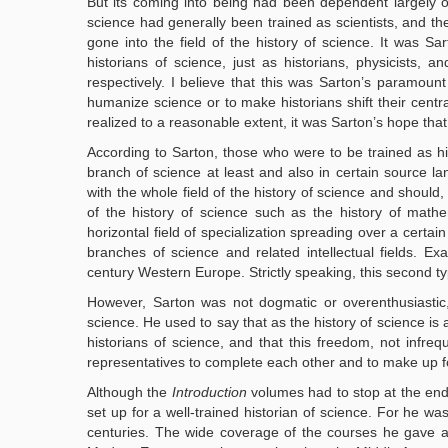
But its coming into being had been dependent largely 
science had generally been trained as scientists, and the
gone into the field of the history of science. It was Sa
historians of science, just as historians, physicists, a
respectively. I believe that this was Sarton’s paramount 
humanize science or to make historians shift their centr
realized to a reasonable extent, it was Sarton’s hope that
According to Sarton, those who were to be trained as his
branch of science at least and also in certain source la
with the whole field of the history of science and should, 
of the history of science such as the history of mathe
horizontal field of specialization spreading over a certai
branches of science and related intellectual fields. E
century Western Europe. Strictly speaking, this second type
However, Sarton was not dogmatic or overenthusiastic, 
science. He used to say that as the history of science is
historians of science, and that this freedom, not infreq
representatives to complete each other and to make up f
Although the
Introduction
volumes had to stop at the end 
set up for a well-trained historian of science. For he w
centuries. The wide coverage of the courses he gave at H