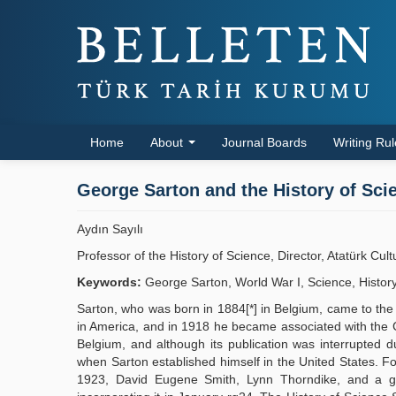
Home
About
Journal Boards
Writing Ru
George Sarton and the History of Sci
Aydın Sayılı
Professor of the History of Science, Director, Atatürk Cul
Keywords:
George Sarton, World War I, Science, Histor
Sarton, who was born in 1884[*] in Belgium, came to the 
in America, and in 1918 he became associated with the Ca
Belgium, and although its publication was interrupted d
when Sarton established himself in the United States. Fo
1923, David Eugene Smith, Lynn Thorndike, and a gr