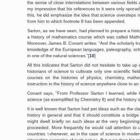
the sense of close interrelations between various fields 
my impression that his references to it were only sporadic
this, he did emphasize the idea that science oversteps n
from him to which footnote 8 has been appended.
Sarton, as we have seen, had planned to prepare a histor
a history of mathematics course which was called Math
Moreover, James B. Conant writes: “And the scholarly tra
knowledge of the European languages, paleography, scholast
in one of the natural sciences.”[
10
]
All this indicates that Sarton did not hesitate to take up
historians of science to cultivate only one scientific fie
courses on the histories of physics, chemistry, mathe
instruction in the history of science anywhere close to an i
Conant says, “From Professor Sarton I learned, while I
science (as exemplified by Chemistry 8) and the history of
It is well known that Sarton had pet ideas such as the cl
history in general and that it should constitute a bridge between scienc
might dwell briefly on such ideas at the very beginnin
proceeded. More frequently he would call attention to u
countries ١vhenever, as in the case of science in modern Europe, the subject matter dealt with served to throw light on many clear and