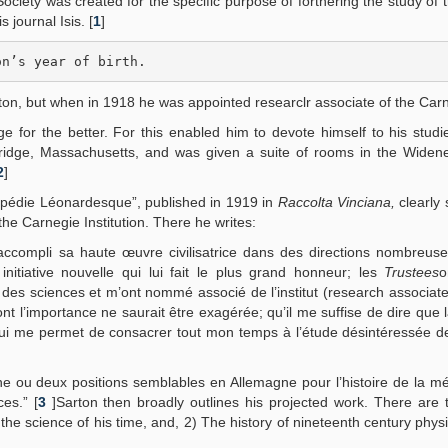
ociety was created for the specific purpose of forthering the study of t
 journal Isis. [
1
]
on’s year of birth.
arton, but when in 1918 he was appointed researclr associate of the Car
nge for the better. For this enabled him to devote himself to his studi
bridge, Massachusetts, and was given a suite of rooms in the Widene
2
]
clopédie Léonardesque”, published in 1919 in
Raccolta Vinciana,
clearly
the Carnegie Institution. There he writes:
à accompli sa haute œuvre civilisatrice dans des directions nombreus
nitiative nouvelle qui lui fait le plus grand honneur; les
Trustees
o
e des sciences et m’ont nommé associé de l’institut (research associat
l’importance ne saurait être exagérée; qu’il me suffise de dire que l
ui me permet de consacrer tout mon temps à l’étude désintéressée de 
une ou deux positions semblables en Allemagne pour l’histoire de la m
es.” [
3
]Sarton then broadly outlines his projected work. There are
the science of his time, and, 2) The history of nineteenth century physi