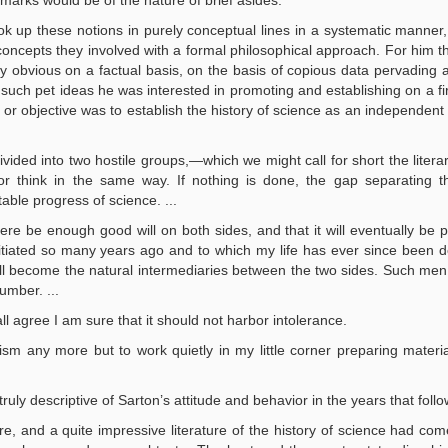
marks would be of the nature of brief asides.
took up these notions in purely conceptual lines in a systematic manner
ncepts they involved with a formal philosophical approach. For him th
y obvious on a factual basis, on the basis of copious data pervading al
such pet ideas he was interested in promoting and establishing on a fi
rn or objective was to establish the history of science as an independen
 divided into two hostile groups,—which we might call for short the liter
r think in the same way. If nothing is done, the gap separating 
able progress of science. ...
ere be enough good will on both sides, and that it will eventually be p
itiated so many years ago and to which my life has ever since been d
ill become the natural intermediaries between the two sides. Such me
umber. ...
ever humanism may be defined, at least w٣e shall agree I am sure that it should not harbor intolerance.
m any more but to work quietly in my little corner preparing materia
truly descriptive of Sarton’s attitude and behavior in the years that foll
e, and a quite impressive literature of the history of science had come