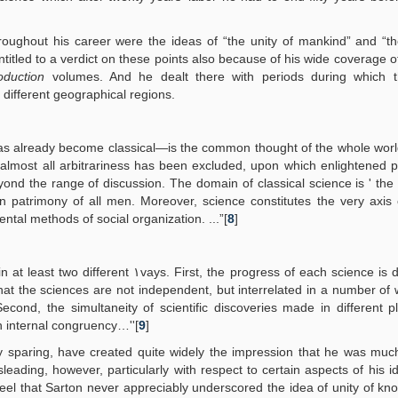
roughout his career were the ideas of “the unity of mankind” and “th
ntitled to a verdict on these points also because of his wide coverage 
roduction
volumes. And he dealt there with periods during which 
idely different geographical regions.
 has already become classical—is the common thought of the whole world;
 almost all arbitrariness has been excluded, upon which enlightened 
nd the range of discussion. The domain of classical science is ' the 
on patrimony of all men. Moreover, science constitutes the very axi
tal methods of social organization. ...”[
8
]
the progress of each science is dependent
that the sciences are not independent, but interrelated in a number of
Second, the simultaneity of scientific discoveries made in different 
 internal congruency…''[
9
]
y sparing, have created quite widely the impression that he was muc
leading, however, particularly with respect to certain aspects of his i
 feel that Sarton never appreciably underscored the idea of unity of kn