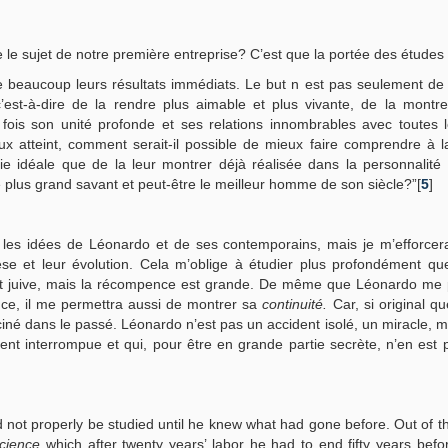
 le sujet de notre première entreprise? C’est que la portée des études
de beaucoup leurs résultats immédiats. Le but n est pas seulement de
’est-à-dire de la rendre plus aimable et plus vivante, de la montr
 fois son unité profonde et ses relations innombrables avec toutes 
eux atteint, comment serait-il possible de mieux faire comprendre à l
ie idéale que de la leur montrer déjà réalisée dans la personnalité
le plus grand savant et peut-être le meilleur homme de son siècle?”[
5
]
 les idées de Léonardo et de ses contemporains, mais je m’efforcer
se et leur évolution. Cela m’oblige à étudier plus profondément qu
e et juive, mais la récompence est grande. De même que Léonardo me
nce, il me permettra aussi de montrer sa
continuité.
Car, si original qu
iné dans le passé. Léonardo n’est pas un accident isolé, un miracle, mai
ent interrompue et qui, pour être en grande partie secrète, n’en est
uld not properly be studied until he knew what had gone before. Out of t
Science
which after twenty years’ labor he had to end fifty years bef