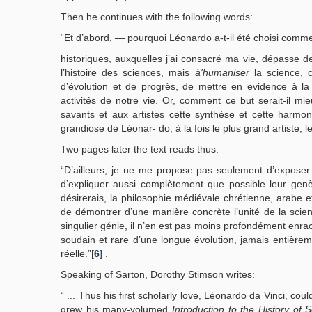
Then he continues with the following words:
“Et d’abord, — pourquoi Léonardo a-t-il été choisi comme
historiques, auxquelles j’ai consacré ma vie, dépasse 
l’histoire des sciences, mais
à'humaniser
la science, c
d’évolution et de progrès, de mettre en evidence à la
activités de notre vie. Or, comment ce but serait-il mi
savants et aux artistes cette synthèse et cette harmon
grandiose de Léonar- do, à la fois le plus grand artiste, 
Two pages later the text reads thus:
“D’ailleurs, je ne me propose pas seulement d’exposer
d’expliquer aussi complètement que possible leur genè
désirerais, la philosophie médiévale chrétienne, arab
de démontrer d’une manière concrète l’unité de la scie
singulier génie, il n’en est pas moins profondément enrac
soudain et rare d’une longue évolution, jamais entièrem
réelle.”[
6
] .
Speaking of Sarton, Dorothy Stimson writes:
“ ... Thus his first scholarly love, Léonardo da Vinci, co
grew his many-volumed
Introduction to the History of 