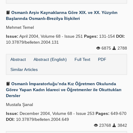
Osmanlı Arşiv Kaynaklarına Göre XIX. ve XX. Yüzyılın
Başlarında Osmanlı-Brezilya İlişkileri
Mehmet Temel
Issue:
April 2004, Volume 68 - Issue 251
Pages:
131-154
DOI:
10.37879/belleten.2004.131
6875
2788
Abstract
Abstract (English)
Full Text
PDF
Similar Articles
Osmanlı İmparatorluğu’nda Kız Öğretmen Okulunda
Görev Yapan Kadın İdareci ve Öğretmenler ile Okuttukları
Dersler
Mustafa Şanal
Issue:
December 2004, Volume 68 - Issue 253
Pages:
649-670
DOI:
10.37879/belleten.2004.649
23768
3842