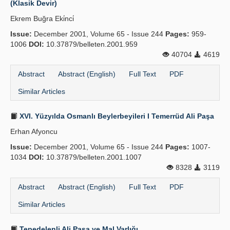
(Klasik Devir)
Publication Policies
Ekrem Buğra Eki̇nci̇
Issue:
Guidelines
December 2001, Volume 65 - Issue 244
Pages:
959-
1006
DOI:
10.37879/belleten.2001.959
Contact Us
40704
4619
Abstract
Abstract (English)
Full Text
PDF
Similar Articles
XVI. Yüzyılda Osmanlı Beylerbeyileri I Temerrüd Ali Paşa
Erhan Afyoncu
Issue:
December 2001, Volume 65 - Issue 244
Pages:
1007-
1034
DOI:
10.37879/belleten.2001.1007
8328
3119
Abstract
Abstract (English)
Full Text
PDF
Similar Articles
Tepedelenli Ali Paşa ve Mal Varlığı