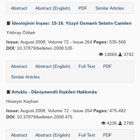
Abstract
Abstract (English)
PDF
Similar Articles
İdeolojinin İnşası: 15-16. Yüzyıl Osmanlı Selatin Camileri
Yıldıray Özbek
Issue:
August 2008, Volume 72 - Issue 264
Pages:
535-566
DOI:
10.37879/belleten.2008.535
13069
3742
Abstract
Abstract (English)
Full Text
PDF
Similar Articles
Artuklu - Dânişmendli İlişkileri Hakkında
Hüseyin Kayhan
Issue:
August 2008, Volume 72 - Issue 264
Pages:
475-482
DOI:
10.37879/belleten.2008.475
4236
2785
Abstract
Abstract (English)
Full Text
PDF