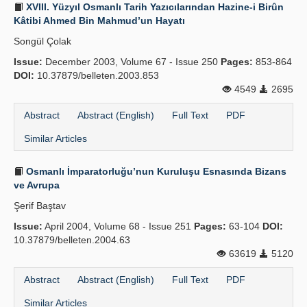
XVIII. Yüzyıl Osmanlı Tarih Yazıcılarından Hazine-i Birûn
Kâtibi Ahmed Bin Mahmud’un Hayatı
Songül Çolak
Issue:
December 2003, Volume 67 - Issue 250
Pages:
853-864
DOI:
10.37879/belleten.2003.853
4549
2695
Abstract
Abstract (English)
Full Text
PDF
Similar Articles
Osmanlı İmparatorluğu’nun Kuruluşu Esnasında Bizans
ve Avrupa
Şerif Baştav
Issue:
April 2004, Volume 68 - Issue 251
Pages:
63-104
DOI:
10.37879/belleten.2004.63
63619
5120
Abstract
Abstract (English)
Full Text
PDF
Similar Articles