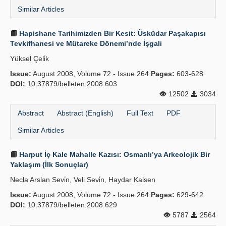
Similar Articles
Hapishane Tarihimizden Bir Kesit: Üsküdar Paşakapısı
Tevkifhanesi ve Mütareke Dönemi’nde İşgali
Yüksel Çeli̇k
Issue:
August 2008, Volume 72 - Issue 264
Pages:
603-628
DOI:
10.37879/belleten.2008.603
12502
3034
Abstract
Abstract (English)
Full Text
PDF
Similar Articles
Harput İç Kale Mahalle Kazısı: Osmanlı’ya Arkeolojik Bir
Yaklaşım (İlk Sonuçlar)
Necla Arslan Sevi̇n, Veli Sevi̇n, Haydar Kalsen
Issue:
August 2008, Volume 72 - Issue 264
Pages:
629-642
DOI:
10.37879/belleten.2008.629
5787
2564