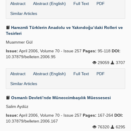
Abstract
Abstract (English)
Full Text
PDF
Similar Articles
Harezmli Türklerin Anadolu ve Yakındoğu’daki Rolleri ve
Tesirleri
Muammer Gül
Issue:
April 2006, Volume 70 - Issue 257
Pages:
95-118
DOI:
10.37879/belleten.2006.95
29059
3707
Abstract
Abstract (English)
Full Text
PDF
Similar Articles
Osmanlı Devleti’nde Müneccimbaşılık Müessesesi
Salim Aydüz
Issue:
April 2006, Volume 70 - Issue 257
Pages:
167-264
DOI:
10.37879/belleten.2006.167
76320
6295