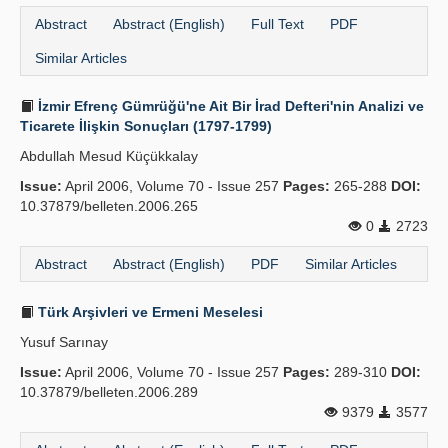
Abstract
Abstract (English)
Full Text
PDF
Similar Articles
İzmir Efrenç Gümrüğü'ne Ait Bir İrad Defteri'nin Analizi ve
Ticarete İlişkin Sonuçları (1797-1799)
Abdullah Mesud Küçükkalay
Issue:
April 2006, Volume 70 - Issue 257
Pages:
265-288
DOI:
10.37879/belleten.2006.265
0
2723
Abstract
Abstract (English)
PDF
Similar Articles
Türk Arşivleri ve Ermeni Meselesi
Yusuf Sarınay
Issue:
April 2006, Volume 70 - Issue 257
Pages:
289-310
DOI:
10.37879/belleten.2006.289
9379
3577