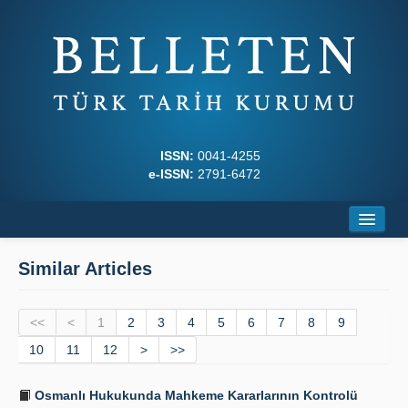
ISSN:
0041-4255
e-ISSN:
2791-6472
Home
Similar Articles
About
<<
Journal Boards
<
1
2
3
4
5
6
7
8
9
10
11
12
>
>>
Writing Rules
Osmanlı Hukukunda Mahkeme Kararlarının Kontrolü
Principles