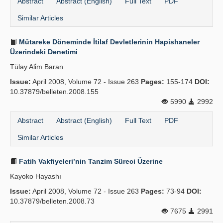
Abstract
Abstract (English)
Full Text
PDF
Similar Articles
Mütareke Döneminde İtilaf Devletlerinin Hapishaneler
Üzerindeki Denetimi
Tülay Ali̇m Baran
Issue:
April 2008, Volume 72 - Issue 263
Pages:
155-174
DOI:
10.37879/belleten.2008.155
5990
2992
Abstract
Abstract (English)
Full Text
PDF
Similar Articles
Fatih Vakfiyeleri’nin Tanzim Süreci Üzerine
Kayoko Hayashı
Issue:
April 2008, Volume 72 - Issue 263
Pages:
73-94
DOI:
10.37879/belleten.2008.73
7675
2991