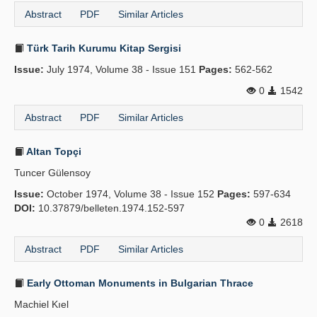
Abstract
PDF
Similar Articles
Türk Tarih Kurumu Kitap Sergisi
Issue:
July 1974, Volume 38 - Issue 151
Pages:
562-562
0
1542
Abstract
PDF
Similar Articles
Altan Topçi
Tuncer Gülensoy
Issue:
October 1974, Volume 38 - Issue 152
Pages:
597-634
DOI:
10.37879/belleten.1974.152-597
0
2618
Abstract
PDF
Similar Articles
Early Ottoman Monuments in Bulgarian Thrace
Machiel Kıel