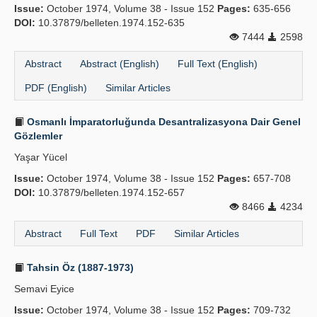
Issue:
October 1974, Volume 38 - Issue 152
Pages:
635-656
DOI:
10.37879/belleten.1974.152-635
7444
2598
Abstract
Abstract (English)
Full Text (English)
PDF (English)
Similar Articles
Osmanlı İmparatorluğunda Desantralizasyona Dair Genel
Gözlemler
Yaşar Yücel
Issue:
October 1974, Volume 38 - Issue 152
Pages:
657-708
DOI:
10.37879/belleten.1974.152-657
8466
4234
Abstract
Full Text
PDF
Similar Articles
Tahsin Öz (1887-1973)
Semavi Eyice
Issue:
October 1974, Volume 38 - Issue 152
Pages:
709-732