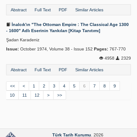
Abstract
Full Text
PDF
Similar Articles
İnalcık'ın "The Ottoman Empire : The Classical Age 1300
- 1600" Adlı Eserinin Yankıları [Kitap Tanıtımı]
Şadan Karadeniz
Issue:
October 1974, Volume 38 - Issue 152
Pages:
767-770
4958
2329
Abstract
Full Text
PDF
Similar Articles
<<
<
1
2
3
4
5
6
7
8
9
10
11
12
>
>>
Türk Tarih Kurumu
. 2026