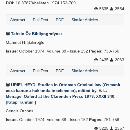
DOI:
10.37879/belleten.1974.152-709
5635
2554
Abstract
Full Text
PDF
Similar Articles
Tahsin Öz Bibliyografyası
Mahmut H. Şakiroğlu
Issue:
October 1974, Volume 38 - Issue 152
Pages:
733-750
2435
2063
Abstract
Full Text
PDF
Similar Articles
URIEL HEYD, Studies in Ottoman Criminal law (Osmanlı
ceza kanunu hakkında incelemeler), edited by. V. L.
Menage, Oxferd at the Clarenden Press 1973, XXXII 340.
[Kitap Tanıtımı]
Cengiz Orhonlu
Issue:
October 1974, Volume 38 - Issue 152
Pages:
751-756
3225
2357