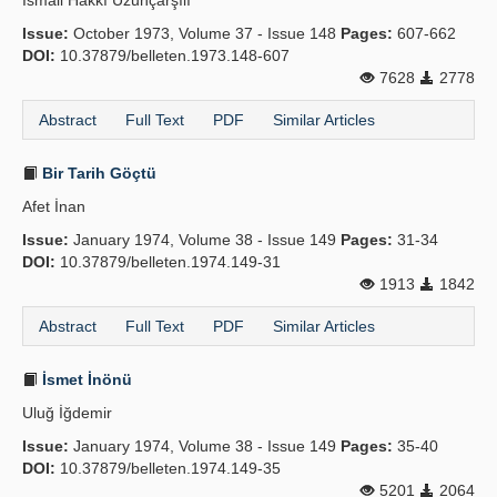
İsmail Hakkı Uzunçarşılı
Issue:
October 1973, Volume 37 - Issue 148
Pages:
607-662
DOI:
10.37879/belleten.1973.148-607
7628
2778
Abstract
Full Text
PDF
Similar Articles
Bir Tarih Göçtü
Afet İnan
Issue:
January 1974, Volume 38 - Issue 149
Pages:
31-34
DOI:
10.37879/belleten.1974.149-31
1913
1842
Abstract
Full Text
PDF
Similar Articles
İsmet İnönü
Uluğ İğdemir
Issue:
January 1974, Volume 38 - Issue 149
Pages:
35-40
DOI:
10.37879/belleten.1974.149-35
5201
2064