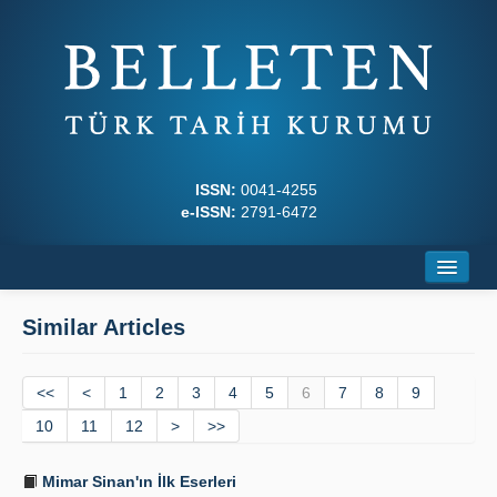
ISSN:
0041-4255
e-ISSN:
2791-6472
Home
Similar Articles
About
<<
Journal Boards
<
1
2
3
4
5
6
7
8
9
10
11
12
>
>>
Writing Rules
Mimar Sinan'ın İlk Eserleri
Principles