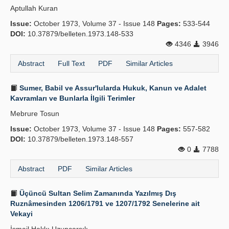
Aptullah Kuran
Publication Policies
Issue:
October 1973, Volume 37 - Issue 148
Pages:
533-544
DOI:
Guidelines
10.37879/belleten.1973.148-533
4346
3946
Contact Us
Abstract
Full Text
PDF
Similar Articles
Sumer, Babil ve Assur'lularda Hukuk, Kanun ve Adalet
Kavramları ve Bunlarla İlgili Terimler
Mebrure Tosun
Issue:
October 1973, Volume 37 - Issue 148
Pages:
557-582
DOI:
10.37879/belleten.1973.148-557
0
7788
Abstract
PDF
Similar Articles
Üçüncü Sultan Selim Zamanında Yazılmış Dış
Ruznâmesinden 1206/1791 ve 1207/1792 Senelerine ait
Vekayi