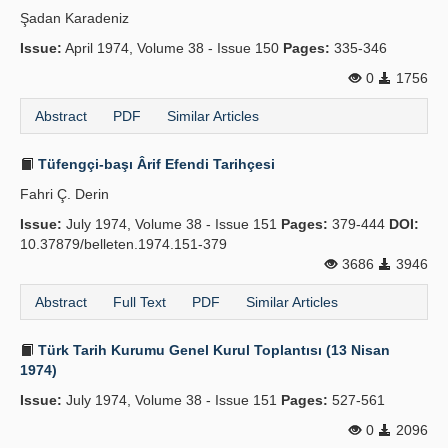
Şadan Karadeniz
Issue:
April 1974, Volume 38 - Issue 150
Pages:
335-346
0
1756
Abstract
PDF
Similar Articles
Tüfengçi-başı Ârif Efendi Tarihçesi
Fahri Ç. Derin
Issue:
July 1974, Volume 38 - Issue 151
Pages:
379-444
DOI:
10.37879/belleten.1974.151-379
3686
3946
Abstract
Full Text
PDF
Similar Articles
Türk Tarih Kurumu Genel Kurul Toplantısı (13 Nisan
1974)
Issue:
July 1974, Volume 38 - Issue 151
Pages:
527-561
0
2096