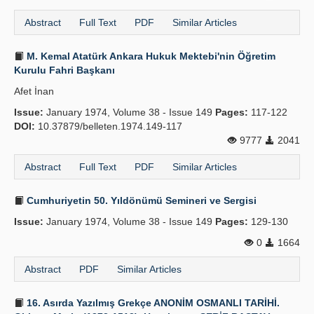
Abstract
Full Text
PDF
Similar Articles
M. Kemal Atatürk Ankara Hukuk Mektebi'nin Öğretim
Kurulu Fahri Başkanı
Afet İnan
Issue:
January 1974, Volume 38 - Issue 149
Pages:
117-122
DOI:
10.37879/belleten.1974.149-117
9777
2041
Abstract
Full Text
PDF
Similar Articles
Cumhuriyetin 50. Yıldönümü Semineri ve Sergisi
Issue:
January 1974, Volume 38 - Issue 149
Pages:
129-130
0
1664
Abstract
PDF
Similar Articles
16. Asırda Yazılmış Grekçe ANONİM OSMANLI TARİHİ.