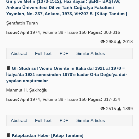
Giriş ve Metin (1373-1512), Hazırlayan: ŞERİF BAŞTAV,
Ankara Üniversitesi Dil ve Tarih-Coğrafya Fakültesi
Yayınları, No. 237, Ankara, 1973, VI+207 S. [Kitap Tanıtımı]
Şerafettin Turan
Issue:
April 1974, Volume 38 - Issue 150
Pages:
303-316
2984
2018
Abstract
Full Text
PDF
Similar Articles
Gli Studi sul Vicino Oriente in Italia dal 1921 al 1970 =
İtalya'da 1921 senesinden 1970'e kadar Orta Doğu'ya dair
yapılan araştırmalar
Mahmut H. Şakiroğlu
Issue:
April 1974, Volume 38 - Issue 150
Pages:
317-334
2515
1899
Abstract
Full Text
PDF
Similar Articles
Kitaplardan Haber [Kitap Tanıtımı]