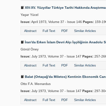
XIV-XV. Yüzyıllar Türkiye Tarihi Hakkında Araştırma
Yaşar Yücel
Issue:
April 1973, Volume 37 - Issue 146
Pages:
159-1
Abstract
Full Text
PDF
Similar Articles
İran'da Erken İslam Devri Alçı İşçiliğinin Anadolu 
Gönül Öney
Issue:
July 1973, Volume 37 - Issue 147
Pages:
257-26
Abstract
Full Text
PDF
Similar Articles
Balat (Ortaçağ'da Miletos) Kentinin Ekonomik Canlı
Otto F.A. Meınardus
Issue:
July 1973, Volume 37 - Issue 147
Pages:
297-30
Abstract
Full Text
PDF
Similar Articles