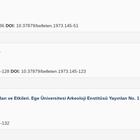
86
DOI:
10.37879/belleten.1973.145-51
r
-128
DOI:
10.37879/belleten.1973.145-123
arı ve Etkileri. Ege Üniversitesi Arkeoloji Enstitüsü Yayınları No. 
-132