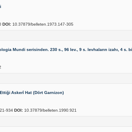
i
0
DOI:
10.37879/belleten.1973.147-305
 Mundi serisinden. 230 s., 96 lev., 9 s. levhaların izahı, 4 s. bib
2
Ettiği Askerî Hat (Dört Garnizon)
21-934
DOI:
10.37879/belleten.1990.921