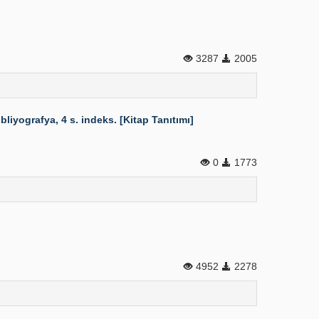
3287
2005
liyografya, 4 s. indeks. [Kitap Tanıtımı]
0
1773
4952
2278