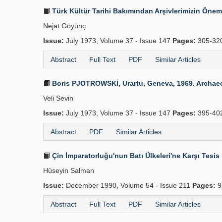
Türk Kültür Tarihi Bakımından Arşivlerimizin Önem
Nejat Göyünç
Issue:
July 1973, Volume 37 - Issue 147
Pages:
305-32
Abstract
Full Text
PDF
Similar Articles
Boris PJOTROWSKİ, Urartu, Geneva, 1969. Archaeologia
Veli Sevin
Issue:
July 1973, Volume 37 - Issue 147
Pages:
395-40
Abstract
PDF
Similar Articles
Çin İmparatorluğu'nun Batı Ülkeleri'ne Karşı Tesis 
Hüseyin Salman
Issue:
December 1990, Volume 54 - Issue 211
Pages:
9
Abstract
Full Text
PDF
Similar Articles