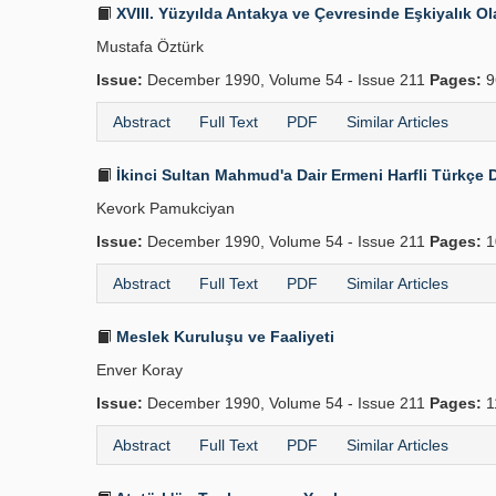
XVIII. Yüzyılda Antakya ve Çevresinde Eşkiyalık Ola
Mustafa Öztürk
Issue:
December 1990, Volume 54 - Issue 211
Pages:
9
Abstract
Full Text
PDF
Similar Articles
İkinci Sultan Mahmud'a Dair Ermeni Harfli Türkçe
Kevork Pamukciyan
Issue:
December 1990, Volume 54 - Issue 211
Pages:
1
Abstract
Full Text
PDF
Similar Articles
Meslek Kuruluşu ve Faaliyeti
Enver Koray
Issue:
December 1990, Volume 54 - Issue 211
Pages:
1
Abstract
Full Text
PDF
Similar Articles