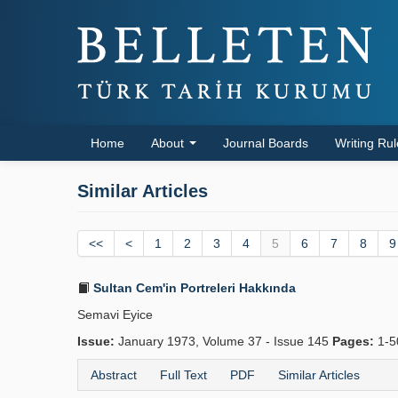
Home
About
Journal Boards
Writing Ru
Similar Articles
<<
<
1
2
3
4
5
6
7
8
9
Sultan Cem'in Portreleri Hakkında
Semavi Eyice
Issue:
January 1973, Volume 37 - Issue 145
Pages:
1-
Abstract
Full Text
PDF
Similar Articles