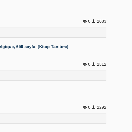
0
2083
ique, 659 sayfa. [Kitap Tanıtımı]
0
2512
0
2292