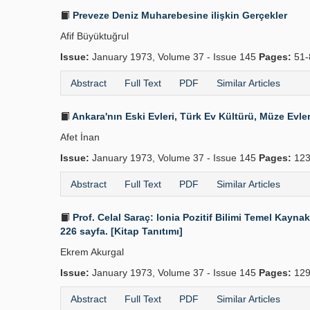
Preveze Deniz Muharebesine ilişkin Gerçekler
Afif Büyüktuğrul
Issue:
January 1973, Volume 37 - Issue 145
Pages:
51-
Abstract
Full Text
PDF
Similar Articles
Ankara'nın Eski Evleri, Türk Ev Kültürü, Müze Evle
Afet İnan
Issue:
January 1973, Volume 37 - Issue 145
Pages:
123
Abstract
Full Text
PDF
Similar Articles
Prof. Celal Saraç: lonia Pozitif Bilimi Temel Kaynakl
226 sayfa. [Kitap Tanıtımı]
Ekrem Akurgal
Issue:
January 1973, Volume 37 - Issue 145
Pages:
129
Abstract
Full Text
PDF
Similar Articles