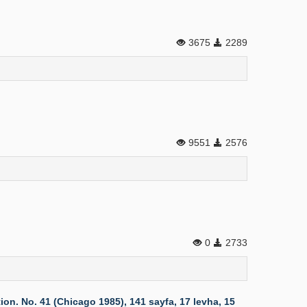
3675
2289
9551
2576
0
2733
ion. No. 41 (Chicago 1985), 141 sayfa, 17 levha, 15