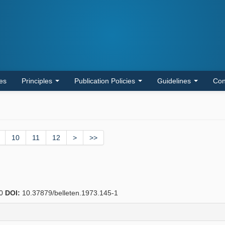
les
Principles
Publication Policies
Guidelines
Con
10
11
12
>
>>
50
DOI:
10.37879/belleten.1973.145-1