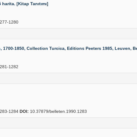
 harita. [Kitap Tanıtımı]
277-1280
00-1850, Collection Turcica, Editions Peeters 1985, Leuven, Belg
281-1282
283-1284
DOI:
10.37879/belleten.1990.1283