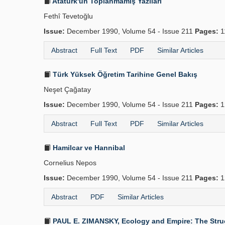
Atatürk'ün Toplanmamış Yazıları
Fethî Tevetoğlu
Issue:
December 1990, Volume 54 - Issue 211
Pages:
1
Abstract
Full Text
PDF
Similar Articles
Türk Yüksek Öğretim Tarihine Genel Bakış
Neşet Çağatay
Issue:
December 1990, Volume 54 - Issue 211
Pages:
1
Abstract
Full Text
PDF
Similar Articles
Hamilcar ve Hannibal
Cornelius Nepos
Issue:
December 1990, Volume 54 - Issue 211
Pages:
1
Abstract
PDF
Similar Articles
PAUL E. ZIMANSKY, Ecology and Empire: The Structur