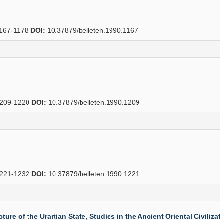
167-1178
DOI:
10.37879/belleten.1990.1167
209-1220
DOI:
10.37879/belleten.1990.1209
221-1232
DOI:
10.37879/belleten.1990.1221
e of the Urartian State, Studies in the Ancient Oriental Civilizat