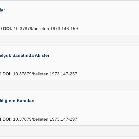
lar
90
DOI:
10.37879/belleten.1973.146-159
Selçuk Sanatında Akisleri
6
DOI:
10.37879/belleten.1973.147-257
lığının Kanıtları
4
DOI:
10.37879/belleten.1973.147-297