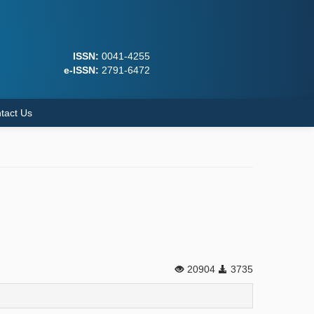
ISSN:
0041-4255
e-ISSN:
2791-6472
tact Us
20904
3735