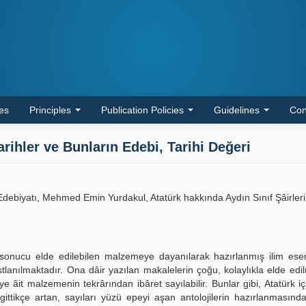
les
Principles
Publication Policies
Guidelines
Con
ihler ve Bunların Edebi, Tarihi Değeri
Edebiyatı, Mehmed Emin Yurdakul, Atatürk hakkında Aydın Sınıf Şâirleri
 sonucu elde edilebilen malzemeye dayanılarak hazırlanmış ilim eser
tlanılmaktadır. Ona dâir yazılan makalelerin çoğu, kolaylıkla elde edil
e âit malzemenin tekrârından ibâret sayılabilir. Bunlar gibi, Atatürk iç
ri gittikçe artan, sayıları yüzü epeyi aşan antolojilerin hazırlanmasın