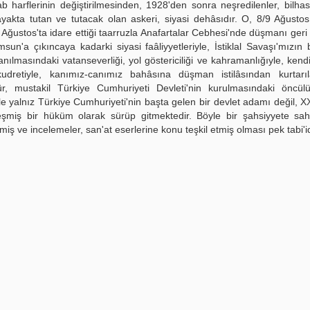
ab harflerinin değiştirilmesinden, 1928'den sonra neşredilenler, bilhas
 ayakta tutan ve tutacak olan askeri, siyasi dehâsıdır. O, 8/9 Ağusto
Ağustos'ta idare ettiği taarruzla Anafartalar Cebhesi'nde düşmanı geri
'a çıkıncaya kadarki siyasi faâliyyetleriyle, İstiklal Savaşı'mızın 
nılmasındaki vatanseverliği, yol göstericiliği ve kahramanlığıyle, kendi
k kudretiyle, kanımız-canımız bahâsına düşman istilâsından kurtarı
, mustakil Türkiye Cumhuriyeti Devleti'nin kurulmasındaki öncül
le yalnız Türkiye Cumhuriyeti'nin başta gelen bir devlet adamı değil, XX
eşmiş bir hüküm olarak sürüp gitmektedir. Böyle bir şahsiyyete sah
ekmiş ve incelemeler, san'at eserlerine konu teşkil etmiş olması pek tabi'id