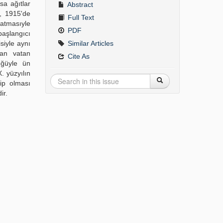
sa ağıtlar
Abstract
s, 1915'de
Full Text
 atmasıyle
PDF
başlangıcı
siyle aynı
Similar Articles
lan vatan
Cite As
üğüyle ün
. yüzyılın
ip olması
ir.