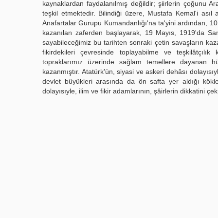
kaynaklardan faydalanılmış değildir; şiirlerin çoğunu Ar
teşkil etmektedir. Bilindiği üzere, Mustafa Kemal'i asıl
Anafartalar Gurupu Kumandanlığı'na ta'yini ardından, 10 
kazanılan zaferden başlayarak, 19 Mayıs, 1919'da Samsun
sayabileceğimiz bu tarihten sonraki çetin savaşların kaza
fikirdekileri çevresinde toplayabilme ve teşkilâtçılı
topraklarımız üzerinde sağlam temellere dayanan hür
kazanmıştır. Atatürk'ün, siyasi ve askeri dehâsı dolayısıy
devlet büyükleri arasında da ön safta yer aldığı kökl
dolayısıyle, ilim ve fikir adamlarının, şâirlerin dikkatini ç