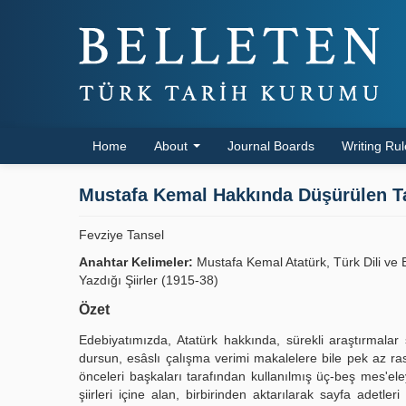
Home
About
Journal Boards
Writing Ru
Mustafa Kemal Hakkında Düşürülen Tar
Fevziye Tansel
Anahtar Kelimeler:
Mustafa Kemal Atatürk, Türk Dili ve 
Yazdığı Şiirler (1915-38)
Özet
Edebiyatımızda, Atatürk hakkında, sürekli araştırmalar
dursun, esâslı çalışma verimi makalelere bile pek az ras
önceleri başkaları tarafından kullanılmış üç-beş mes'eley
şiirleri içine alan, birbirinden aktarılarak sayfa adetle