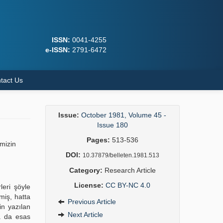
ISSN:
0041-4255
e-ISSN:
2791-6472
tact Us
Issue:
October 1981, Volume 45 -
Issue 180
Pages:
513-536
mizin
DOI:
10.37879/belleten.1981.513
Category:
Research Article
License:
CC BY-NC 4.0
leri şöyle
miş, hatta
Previous Article
in yazılan
Next Article
da da esas