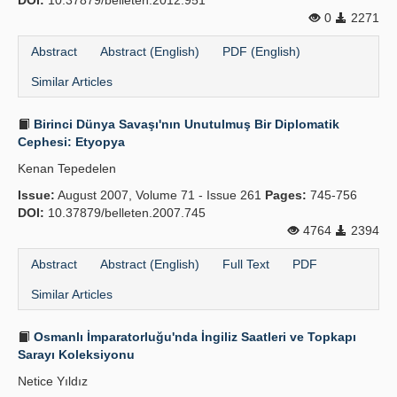
DOI:
10.37879/belleten.2012.951
0
2271
Abstract
Abstract (English)
PDF (English)
Similar Articles
Birinci Dünya Savaşı'nın Unutulmuş Bir Diplomatik
Cephesi: Etyopya
Kenan Tepedelen
Issue:
August 2007, Volume 71 - Issue 261
Pages:
745-756
DOI:
10.37879/belleten.2007.745
4764
2394
Abstract
Abstract (English)
Full Text
PDF
Similar Articles
Osmanlı İmparatorluğu'nda İngiliz Saatleri ve Topkapı
Sarayı Koleksiyonu
Netice Yıldız