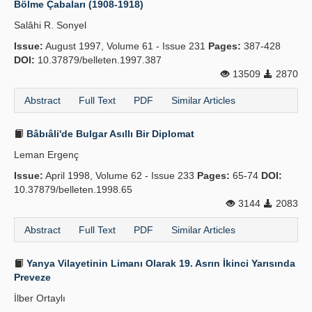
Bölme Çabaları (1908-1918)
Publication Policies
Salâhi R. Sonyel
Issue:
Guidelines
August 1997, Volume 61 - Issue 231
Pages:
387-428
DOI:
10.37879/belleten.1997.387
Contact Us
13509
2870
Abstract
Full Text
PDF
Similar Articles
Bâbıâli'de Bulgar Asıllı Bir Diplomat
Leman Ergenç
Issue:
April 1998, Volume 62 - Issue 233
Pages:
65-74
DOI:
10.37879/belleten.1998.65
3144
2083
Abstract
Full Text
PDF
Similar Articles
Yanya Vilayetinin Limanı Olarak 19. Asrın İkinci Yarısında
Preveze
İlber Ortaylı