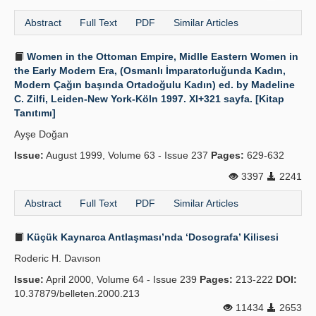
Abstract
Full Text
PDF
Similar Articles
Women in the Ottoman Empire, Midlle Eastern Women in
the Early Modern Era, (Osmanlı İmparatorluğunda Kadın,
Modern Çağın başında Ortadoğulu Kadın) ed. by Madeline
C. Zilfi, Leiden-New York-Köln 1997. XI+321 sayfa. [Kitap
Tanıtımı]
Ayşe Doğan
Issue:
August 1999, Volume 63 - Issue 237
Pages:
629-632
3397
2241
Abstract
Full Text
PDF
Similar Articles
Küçük Kaynarca Antlaşması’nda ‘Dosografa’ Kilisesi
Roderic H. Davıson
Issue:
April 2000, Volume 64 - Issue 239
Pages:
213-222
DOI:
10.37879/belleten.2000.213
11434
2653