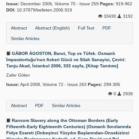
Issue:
December 2006, Volume 70 - Issue 259
Pages:
919-962
DOI:
10.37879/belleten.2006.919
33430
3192
Abstract
Abstract (English)
Full Text
PDF
Similar Articles
GÁBOR ÁGOSTON, Barut, Top ve Tüfek. Osmanlı
İmparatorluğu'nun Askeri Gücü ve Silah Sanayisi, Çeviri:
Tanju Akad, İstanbul 2006, 333 sayfa, [Kitap Tanıtımı]
Zafer Gölen
Issue:
April 2008, Volume 72 - Issue 263
Pages:
299-306
0
2938
Abstract
PDF
Similar Articles
Ransom Slavery along the Ottoman Borders (Early
Fifteenth-Early Eighteenth Centuries) (Osmanlı Sınırlarında
Fidye Esareti (Onbeşinci Yüzyılın Başlarından-Onsekizinci