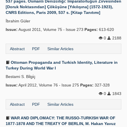
537 pages. Osmanlı Denizciliği: İmparatorluğun Zirvesinden
[Doruk Noktasından] Çöküşüne [Yıkılışına] (1572-1923),
CNRS Editions, Paris 2009, 537 s. [Kitap Tanıtımı]
İ̇brahim Güler
Issue:
August 2011, Volume 75 - Issue 273
Pages:
613-620
0
2188
Abstract
PDF
Similar Articles
Ottoman Propaganda and Turkish Identity, Literature in
Turkey During World War I
Bestami S. Bi̇lgi̇ç
Issue:
April 2012, Volume 76 - Issue 275
Pages:
327-328
0
1843
Abstract
PDF
Similar Articles
WAR AND DIPLOMACY: THE RUSSO-TURKISH WAR OF
1877-1878 AND THE TREATY OF BERLIN, M. Hakan Yavuz