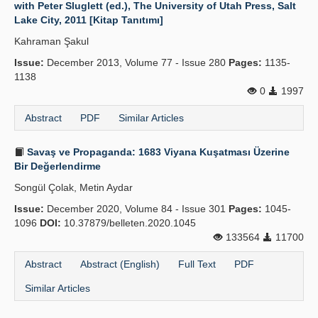
with Peter Sluglett (ed.), The University of Utah Press, Salt
Lake City, 2011 [Kitap Tanıtımı]
Kahraman Şakul
Issue:
December 2013, Volume 77 - Issue 280
Pages:
1135-
1138
0
1997
Abstract
PDF
Similar Articles
Savaş ve Propaganda: 1683 Viyana Kuşatması Üzerine
Bir Değerlendirme
Songül Çolak, Metin Aydar
Issue:
December 2020, Volume 84 - Issue 301
Pages:
1045-
1096
DOI:
10.37879/belleten.2020.1045
133564
11700
Abstract
Abstract (English)
Full Text
PDF
Similar Articles