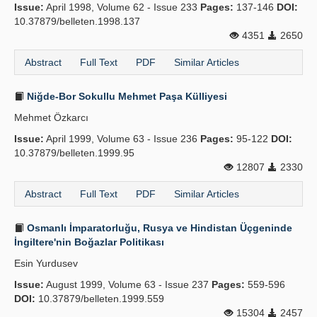
Issue:
April 1998, Volume 62 - Issue 233
Pages:
137-146
DOI:
10.37879/belleten.1998.137
4351
2650
Abstract
Full Text
PDF
Similar Articles
Niğde-Bor Sokullu Mehmet Paşa Külliyesi
Mehmet Özkarcı
Issue:
April 1999, Volume 63 - Issue 236
Pages:
95-122
DOI:
10.37879/belleten.1999.95
12807
2330
Abstract
Full Text
PDF
Similar Articles
Osmanlı İmparatorluğu, Rusya ve Hindistan Üçgeninde
İngiltere'nin Boğazlar Politikası
Esin Yurdusev
Issue:
August 1999, Volume 63 - Issue 237
Pages:
559-596
DOI:
10.37879/belleten.1999.559
15304
2457