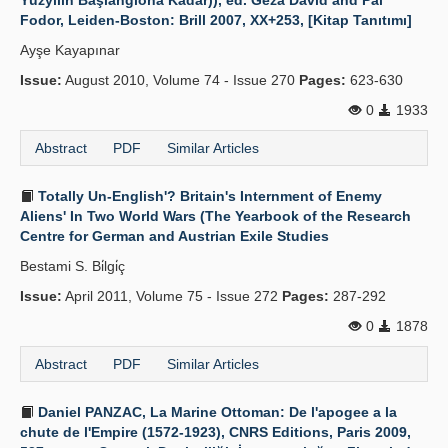
Yüzyılın Başlangıona Kadar)), ed. Geza David and Pal
Fodor, Leiden-Boston: Brill 2007, XX+253, [Kitap Tanıtımı]
Ayşe Kayapınar
Issue:
August 2010, Volume 74 - Issue 270
Pages:
623-630
0
1933
Abstract
PDF
Similar Articles
Totally Un-English'? Britain's Internment of Enemy
Aliens' In Two World Wars (The Yearbook of the Research
Centre for German and Austrian Exile Studies
Bestami S. Bi̇lgi̇ç
Issue:
April 2011, Volume 75 - Issue 272
Pages:
287-292
0
1878
Abstract
PDF
Similar Articles
Daniel PANZAC, La Marine Ottoman: De l'apogee a la
chute de l'Empire (1572-1923), CNRS Editions, Paris 2009,