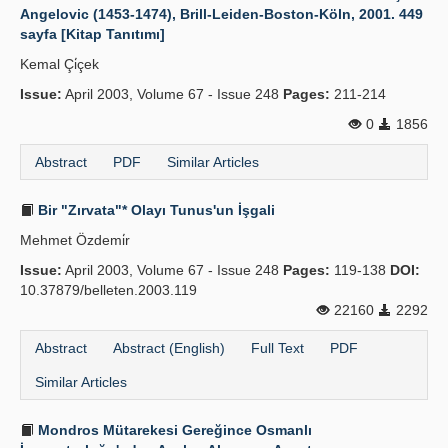
Angelovic (1453-1474), Brill-Leiden-Boston-Köln, 2001. 449
sayfa [Kitap Tanıtımı]
Kemal Çi̇çek
Issue:
April 2003, Volume 67 - Issue 248
Pages:
211-214
0
1856
Abstract
PDF
Similar Articles
Bir "Zırvata"* Olayı Tunus'un İşgali
Mehmet Özdemi̇r
Issue:
April 2003, Volume 67 - Issue 248
Pages:
119-138
DOI:
10.37879/belleten.2003.119
22160
2292
Abstract
Abstract (English)
Full Text
PDF
Similar Articles
Mondros Mütarekesi Gereğince Osmanlı