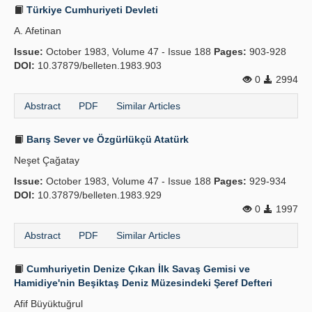
Türkiye Cumhuriyeti Devleti
A. Afetinan
Issue:
October 1983, Volume 47 - Issue 188
Pages:
903-928
DOI:
10.37879/belleten.1983.903
0
2994
Abstract
PDF
Similar Articles
Barış Sever ve Özgürlükçü Atatürk
Neşet Çağatay
Issue:
October 1983, Volume 47 - Issue 188
Pages:
929-934
DOI:
10.37879/belleten.1983.929
0
1997
Abstract
PDF
Similar Articles
Cumhuriyetin Denize Çıkan İlk Savaş Gemisi ve
Hamidiye'nin Beşiktaş Deniz Müzesindeki Şeref Defteri
Afif Büyüktuğrul