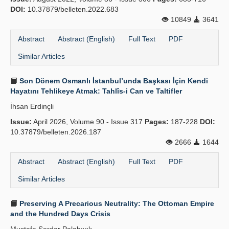
DOI:
10.37879/belleten.2022.683
10849
3641
Abstract
Abstract (English)
Full Text
PDF
Similar Articles
Son Dönem Osmanlı İstanbul’unda Başkası İçin Kendi
Hayatını Tehlikeye Atmak: Tahlîs-i Can ve Taltifler
İhsan Erdinçli
Issue:
April 2026, Volume 90 - Issue 317
Pages:
187-228
DOI:
10.37879/belleten.2026.187
2666
1644
Abstract
Abstract (English)
Full Text
PDF
Similar Articles
Preserving A Precarious Neutrality: The Ottoman Empire
and the Hundred Days Crisis