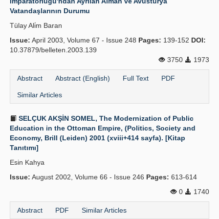
İmparatorluğu'ndan Ayrılan Alman ve Avusturya
Vatandaşlarının Durumu
Tülay Ali̇m Baran
Issue:
April 2003, Volume 67 - Issue 248
Pages:
139-152
DOI:
10.37879/belleten.2003.139
3750
1973
Abstract
Abstract (English)
Full Text
PDF
Similar Articles
SELÇUK AKŞİN SOMEL, The Modernization of Public
Education in the Ottoman Empire, (Politics, Society and
Economy, Brill (Leiden) 2001 (xviii+414 sayfa). [Kitap
Tanıtımı]
Esin Kahya
Issue:
August 2002, Volume 66 - Issue 246
Pages:
613-614
0
1740
Abstract
PDF
Similar Articles