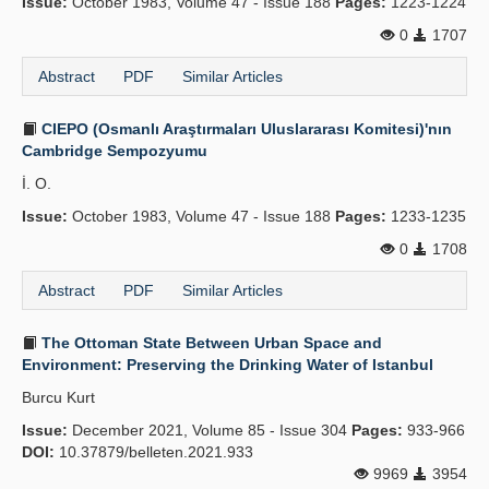
Issue:
October 1983, Volume 47 - Issue 188
Pages:
1223-1224
0
1707
Abstract
PDF
Similar Articles
CIEPO (Osmanlı Araştırmaları Uluslararası Komitesi)'nın
Cambridge Sempozyumu
İ. O.
Issue:
October 1983, Volume 47 - Issue 188
Pages:
1233-1235
0
1708
Abstract
PDF
Similar Articles
The Ottoman State Between Urban Space and
Environment: Preserving the Drinking Water of Istanbul
Burcu Kurt
Issue:
December 2021, Volume 85 - Issue 304
Pages:
933-966
DOI:
10.37879/belleten.2021.933
9969
3954