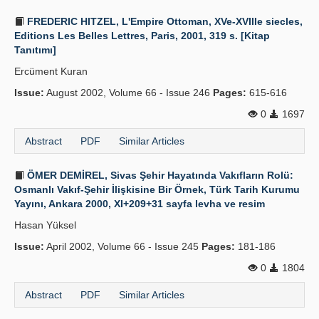
FREDERIC HITZEL, L'Empire Ottoman, XVe-XVIIIe siecles,
Editions Les Belles Lettres, Paris, 2001, 319 s. [Kitap
Tanıtımı]
Ercüment Kuran
Issue:
August 2002, Volume 66 - Issue 246
Pages:
615-616
0
1697
Abstract
PDF
Similar Articles
ÖMER DEMİREL, Sivas Şehir Hayatında Vakıfların Rolü:
Osmanlı Vakıf-Şehir İlişkisine Bir Örnek, Türk Tarih Kurumu
Yayını, Ankara 2000, XI+209+31 sayfa levha ve resim
Hasan Yüksel
Issue:
April 2002, Volume 66 - Issue 245
Pages:
181-186
0
1804
Abstract
PDF
Similar Articles