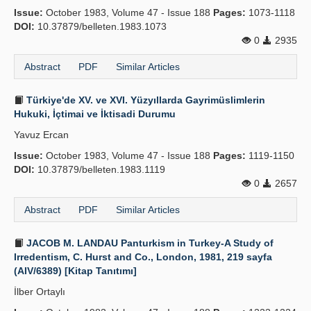
Issue:
October 1983, Volume 47 - Issue 188
Pages:
1073-1118
DOI:
10.37879/belleten.1983.1073
0
2935
Abstract
PDF
Similar Articles
Türkiye'de XV. ve XVI. Yüzyıllarda Gayrimüslimlerin
Hukuki, İçtimai ve İktisadi Durumu
Yavuz Ercan
Issue:
October 1983, Volume 47 - Issue 188
Pages:
1119-1150
DOI:
10.37879/belleten.1983.1119
0
2657
Abstract
PDF
Similar Articles
JACOB M. LANDAU Panturkism in Turkey-A Study of
Irredentism, C. Hurst and Co., London, 1981, 219 sayfa
(AIV/6389) [Kitap Tanıtımı]
İlber Ortaylı