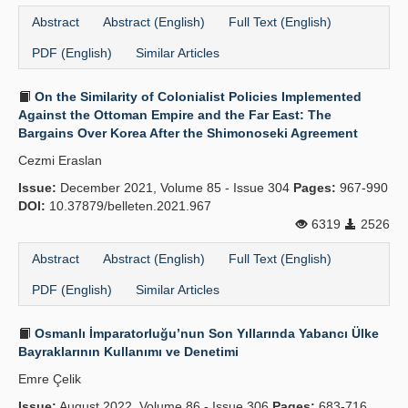
Abstract
Abstract (English)
Full Text (English)
PDF (English)
Similar Articles
On the Similarity of Colonialist Policies Implemented
Against the Ottoman Empire and the Far East: The
Bargains Over Korea After the Shimonoseki Agreement
Cezmi Eraslan
Issue:
December 2021, Volume 85 - Issue 304
Pages:
967-990
DOI:
10.37879/belleten.2021.967
6319
2526
Abstract
Abstract (English)
Full Text (English)
PDF (English)
Similar Articles
Osmanlı İmparatorluğu’nun Son Yıllarında Yabancı Ülke
Bayraklarının Kullanımı ve Denetimi
Emre Çelik
Issue:
August 2022, Volume 86 - Issue 306
Pages:
683-716