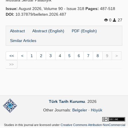
Mustafa Serdar Palabıyık
Issue:
August 2026, Volume 90 - Issue 318
Pages:
487-518
DOI:
10.37879/belleten.2026.487
0
27
Abstract
Abstract (English)
PDF (English)
Similar Articles
<<
<
1
2
3
4
5
6
7
8
9
>
>>
Türk Tarih Kurumu
. 2026
Other Journals:
Belgeler
·
Höyük
Studies in this journal are licensed under
Creative Commons Attribution-NonCommercial