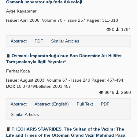
Osmanlı İmparatorluğu'nda Arkeoloji
Publication Policies
Ayşe Kayapınar
Issue:
Guidelines
April 2006, Volume 70 - Issue 257
Pages:
311-318
0
1784
Contact Us
Abstract
PDF
Similar Articles
Osmanlı İmparatorluğu'nun Son Dönemine Ait Hilâfet
Tartışmalarıyla İlgili Yayınlar*
Ferhat Koca
Issue:
August 2003, Volume 67 - Issue 249
Pages:
457-494
DOI:
10.37879/belleten.2003.457
8645
2660
Abstract
Abstract (English)
Full Text
PDF
Similar Articles
THEOHARIS STAVRIDES, The Sultan of the Vezirs: The
Life and Times of the Ottoman Grand Vezir Mahmud Paşa