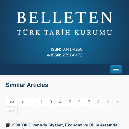
ISSN:
0041-4255
e-ISSN:
2791-6472
Home
Similar Articles
About
<<
Journal Boards
<
1
2
3
4
5
6
7
8
9
>
>>
Writing Rules
1900 Yılı Civannda Siyaset, Ekonomi ve Bilim Arasında
Principles