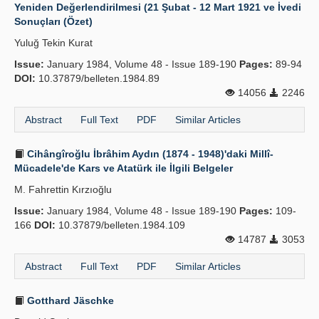
Yeniden Değerlendirilmesi (21 Şubat - 12 Mart 1921 ve İvedi
Sonuçları (Özet)
Yuluğ Tekin Kurat
Issue:
January 1984, Volume 48 - Issue 189-190
Pages:
89-94
DOI:
10.37879/belleten.1984.89
14056
2246
Abstract
Full Text
PDF
Similar Articles
Cihângîroğlu İbrâhim Aydın (1874 - 1948)'daki Millî-
Mücadele'de Kars ve Atatürk ile İlgili Belgeler
M. Fahrettin Kırzıoğlu
Issue:
January 1984, Volume 48 - Issue 189-190
Pages:
109-
166
DOI:
10.37879/belleten.1984.109
14787
3053
Abstract
Full Text
PDF
Similar Articles
Gotthard Jäschke