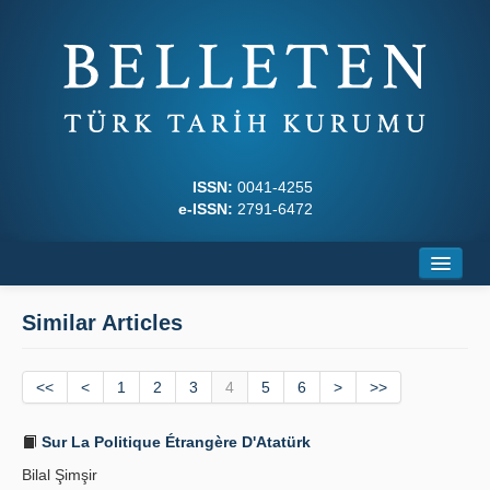
ISSN:
0041-4255
e-ISSN:
2791-6472
Home
Similar Articles
About
<<
Journal Boards
<
1
2
3
4
5
6
>
>>
Writing Rules
Sur La Politique Étrangère D'Atatürk
Bilal Şimşir
Principles