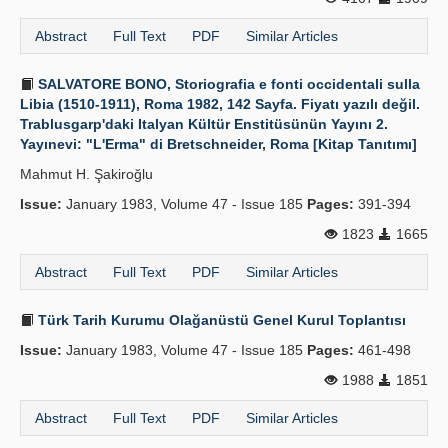
Abstract
Full Text
PDF
Similar Articles
SALVATORE BONO, Storiografia e fonti occidentali sulla
Libia (1510-1911), Roma 1982, 142 Sayfa. Fiyatı yazılı değil.
Trablusgarp'daki Italyan Kültür Enstitüsünün Yayını 2.
Yayınevi: "L'Erma" di Bretschneider, Roma [Kitap Tanıtımı]
Mahmut H. Şakiroğlu
Issue:
January 1983, Volume 47 - Issue 185
Pages:
391-394
1823
1665
Abstract
Full Text
PDF
Similar Articles
Türk Tarih Kurumu Olağanüstü Genel Kurul Toplantısı
Issue:
January 1983, Volume 47 - Issue 185
Pages:
461-498
1988
1851
Abstract
Full Text
PDF
Similar Articles