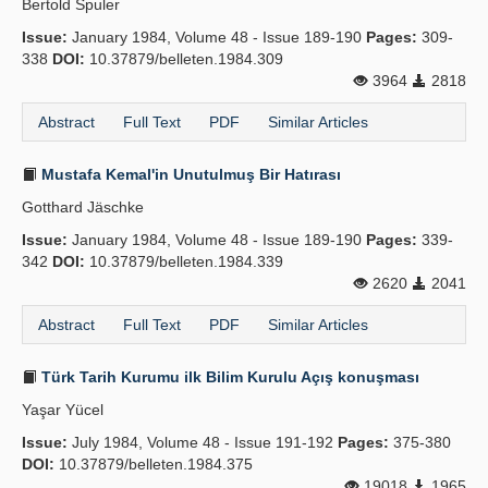
Bertold Spuler
Issue:
January 1984, Volume 48 - Issue 189-190
Pages:
309-
338
DOI:
10.37879/belleten.1984.309
3964
2818
Abstract
Full Text
PDF
Similar Articles
Mustafa Kemal'in Unutulmuş Bir Hatırası
Gotthard Jäschke
Issue:
January 1984, Volume 48 - Issue 189-190
Pages:
339-
342
DOI:
10.37879/belleten.1984.339
2620
2041
Abstract
Full Text
PDF
Similar Articles
Türk Tarih Kurumu ilk Bilim Kurulu Açış konuşması
Yaşar Yücel
Issue:
July 1984, Volume 48 - Issue 191-192
Pages:
375-380
DOI:
10.37879/belleten.1984.375
19018
1965