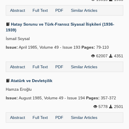
Abstract
Full Text
PDF
Similar Articles
Hatay Sorunu ve Türk-Fransız Siyasal İlişkileri (1936-
1939)
İsmail Soysal
Issue:
April 1985, Volume 49 - Issue 193
Pages:
79-110
62007
4351
Abstract
Full Text
PDF
Similar Articles
Atatürk ve Devletçilik
Hamza Eroğlu
Issue:
August 1985, Volume 49 - Issue 194
Pages:
357-372
5778
2501
Abstract
Full Text
PDF
Similar Articles