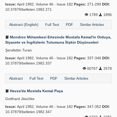
Issue:
April 1982, Volume 46 - Issue 182
Pages:
271-290
DOI:
Publication Policies
10.37879/belleten.1982.271
1789
1896
Guidelines
Abstract (English)
Full Text
PDF
Similar Articles
Contact Us
Mondros Mütarekesi Ertesinde Mustafa Kemal'in Orduya,
Siyasete ve İngilizlerin Tutumuna İlişkin Düşünceleri
Şerafettin Turan
Issue:
April 1982, Volume 46 - Issue 182
Pages:
337-346
DOI:
10.37879/belleten.1982.337
60767
2578
Abstract
Full Text
PDF
Similar Articles
Havza'da Mustafa Kemal Paşa
Gotthard Jäschke
Issue:
April 1982, Volume 46 - Issue 182
Pages:
347-352
DOI:
10.37879/belleten.1982.347