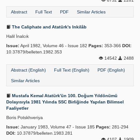
6732
2281
Abstract
Full Text
PDF
Similar Articles
The Caliphate and Atatürk's Inkilâb
Halil İnalcık
Issue:
April 1982, Volume 46 - Issue 182
Pages:
353-366
DOI:
10.37879/belleten.1982.353
14542
2488
Abstract (English)
Full Text (English)
PDF (English)
Similar Articles
Mustafa Kemal Atatürk'ün 100. Doğum Yıldönümü
Dolayısıyla 1981 Yılında SSC Birliğinde Yapılan Bilimsel
Faaliyetler
Boris Potskhveriya
Issue:
January 1983, Volume 47 - Issue 185
Pages:
281-294
DOI:
10.37879/belleten.1983.281
4107
1909