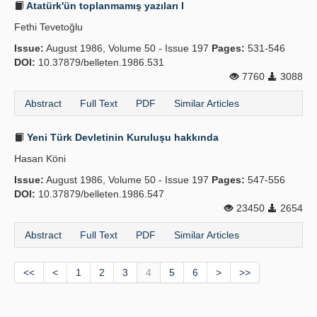
Atatürk'ün toplanmamış yazıları I
Fethi Tevetoğlu
Issue:
August 1986, Volume 50 - Issue 197
Pages:
531-546
DOI:
10.37879/belleten.1986.531
7760
3088
Abstract
Full Text
PDF
Similar Articles
Yeni Türk Devletinin Kuruluşu hakkında
Hasan Köni
Issue:
August 1986, Volume 50 - Issue 197
Pages:
547-556
DOI:
10.37879/belleten.1986.547
23450
2654
Abstract
Full Text
PDF
Similar Articles
<<
<
1
2
3
4
5
6
>
>>