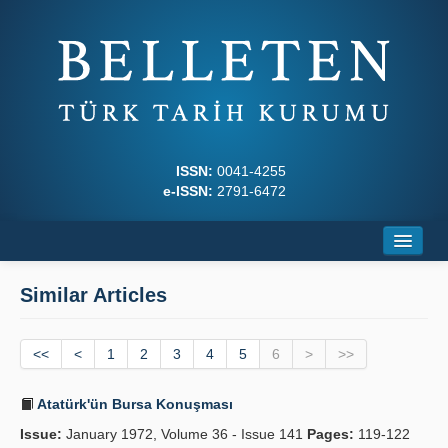
ISSN:
0041-4255
e-ISSN:
2791-6472
Home
Similar Articles
About
<<
Journal Boards
<
1
2
3
4
5
6
>
>>
Writing Rules
Atatürk'ün Bursa Konuşması
Issue:
Principles
January 1972, Volume 36 - Issue 141
Pages:
119-122