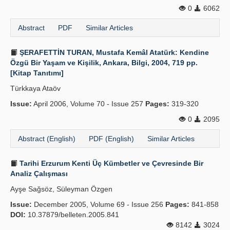
0
6062
Publication Policies
Abstract
PDF
Similar Articles
Guidelines
ŞERAFETTİN TURAN, Mustafa Kemâl Atatürk: Kendine
Contact Us
Özgü Bir Yaşam ve Kişilik, Ankara, Bilgi, 2004, 719 pp.
[Kitap Tanıtımı]
Türkkaya Ataöv
Issue:
April 2006, Volume 70 - Issue 257
Pages:
319-320
0
2095
Abstract (English)
PDF (English)
Similar Articles
Tarihi Erzurum Kenti Üç Kümbetler ve Çevresinde Bir
Analiz Çalışması
Ayşe Sağsöz, Süleyman Özgen
Issue:
December 2005, Volume 69 - Issue 256
Pages:
841-858
DOI:
10.37879/belleten.2005.841
8142
3024