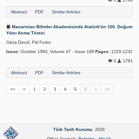
0
2786
Abstract
PDF
Similar Articles
Macaristan Bilimler Akademisinde Atatürk'ün 100. Doğum
Yılını Anma Töreni
Géza Davıd, Pál Fodor
Issue:
October 1983, Volume 47 - Issue 188
Pages:
1229-1232
0
1781
Abstract
PDF
Similar Articles
<<
<
1
2
3
4
5
6
>
>>
Türk Tarih Kurumu
. 2026
Other Journals:
Belgeler
·
Höyük