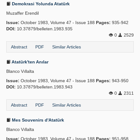
Demokrasi Yolunda Atatürk
Muzaffer Erendil
Issue:
October 1983, Volume 47 - Issue 188
Pages:
935-942
DOI:
10.37879/belleten.1983.935
0
2529
Abstract
PDF
Similar Articles
Atatürk'ten Anılar
Blanco Vıllalta
Issue:
October 1983, Volume 47 - Issue 188
Pages:
943-950
DOI:
10.37879/belleten.1983.943
0
2311
Abstract
PDF
Similar Articles
Mes Souvenirs d'Atatürk
Blanco Vıllalta
Issue:
October 1983, Volume 47 - Issue 188
Pages:
951-958