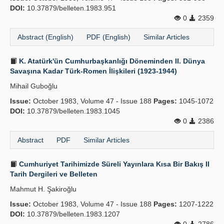
DOI:
10.37879/belleten.1983.951
0
2359
Abstract (English)
PDF (English)
Similar Articles
K. Atatürk'ün Cumhurbaşkanlığı Döneminden II. Dünya
Savaşına Kadar Türk-Romen İlişkileri (1923-1944)
Mihail Guboğlu
Issue:
October 1983, Volume 47 - Issue 188
Pages:
1045-1072
DOI:
10.37879/belleten.1983.1045
0
2386
Abstract
PDF
Similar Articles
Cumhuriyet Tarihimizde Süreli Yayınlara Kısa Bir Bakış II
Tarih Dergileri ve Belleten
Mahmut H. Şakiroğlu
Issue:
October 1983, Volume 47 - Issue 188
Pages:
1207-1222
DOI:
10.37879/belleten.1983.1207