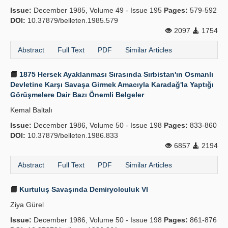
Issue:
December 1985, Volume 49 - Issue 195
Pages:
579-592
DOI:
10.37879/belleten.1985.579
2097
1754
Abstract
Full Text
PDF
Similar Articles
1875 Hersek Ayaklanması Sırasında Sırbistan'ın Osmanlı
Devletine Karşı Savaşa Girmek Amacıyla Karadağ'la Yaptığı
Görüşmelere Dair Bazı Önemli Belgeler
Kemal Baltalı
Issue:
December 1986, Volume 50 - Issue 198
Pages:
833-860
DOI:
10.37879/belleten.1986.833
6857
2194
Abstract
Full Text
PDF
Similar Articles
Kurtuluş Savaşında Demiryolculuk VI
Ziya Gürel
Issue:
December 1986, Volume 50 - Issue 198
Pages:
861-876