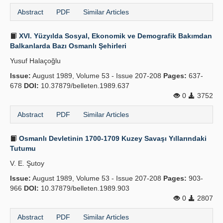
Abstract
PDF
Similar Articles
XVI. Yüzyılda Sosyal, Ekonomik ve Demografik Bakımdan
Balkanlarda Bazı Osmanlı Şehirleri
Yusuf Halaçoğlu
Issue:
August 1989, Volume 53 - Issue 207-208
Pages:
637-
678
DOI:
10.37879/belleten.1989.637
0
3752
Abstract
PDF
Similar Articles
Osmanlı Devletinin 1700-1709 Kuzey Savaşı Yıllarındaki
Tutumu
V. E. Şutoy
Issue:
August 1989, Volume 53 - Issue 207-208
Pages:
903-
966
DOI:
10.37879/belleten.1989.903
0
2807
Abstract
PDF
Similar Articles