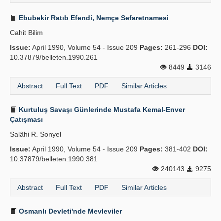
Ebubekir Ratıb Efendi, Nemçe Sefaretnamesi
Cahit Bilim
Issue:
April 1990, Volume 54 - Issue 209
Pages:
261-296
DOI:
10.37879/belleten.1990.261
8449
3146
Abstract
Full Text
PDF
Similar Articles
Kurtuluş Savaşı Günlerinde Mustafa Kemal-Enver
Çatışması
Salâhi R. Sonyel
Issue:
April 1990, Volume 54 - Issue 209
Pages:
381-402
DOI:
10.37879/belleten.1990.381
240143
9275
Abstract
Full Text
PDF
Similar Articles
Osmanlı Devleti'nde Mevleviler