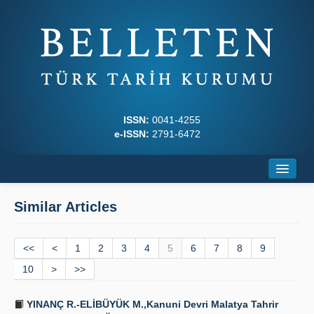
ISSN:
0041-4255
e-ISSN:
2791-6472
Home
Similar Articles
About
<<
Journal Boards
<
1
2
3
4
5
6
7
8
9
10
>
>>
Writing Rules
YINANÇ R.-ELİBÜYÜK M.,Kanuni Devri Malatya Tahrir
Principles