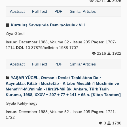
20211
3025
Abstract
Full Text
PDF
Similar Articles
Kurtuluş Savaşında Demiryolculuk VIII
Ziya Gürel
Issue:
December 1988, Volume 52 - Issue 205
Pages:
1707-
1714
DOI:
10.37879/belleten.1988.1707
2216
1922
Abstract
Full Text
PDF
Similar Articles
YAŞAR YÜCEL, Osmanlı Devlet Teşkilâtına Dair
Kaynaklar. Kitâb-i Müstetâb - Kitabu Mesâlihi'l Müslimîn ve
Menafi'i'l-Mü'mimîn - Hirzü'l-Mülûk, Ankara, Türk Tarih
Kurumu, 1988, XXXV + 207 + 77 + 141 + 65 s. [Kitap Tanıtımı]
Gyula Káldy-nagy
Issue:
December 1988, Volume 52 - Issue 205
Pages:
1721-
1722
0
1780