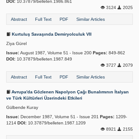
DOI:
10.37879/belleten.1986.861
3124
2025
Abstract
Full Text
PDF
Similar Articles
Kurtuluş Savaşında Demiryolculuk VII
Ziya Gürel
Issue:
August 1987, Volume 51 - Issue 200
Pages:
849-862
DOI:
10.37879/belleten.1987.849
3727
2079
Abstract
Full Text
PDF
Similar Articles
Avrupa'da Gözlenen Napolyon Çağı Bunalımının İtalyan
ve Türk Kültürleri Üzerindeki Etkileri
Gülbende Kuray
Issue:
December 1987, Volume 51 - Issue 201
Pages:
1209-
1214
DOI:
10.37879/belleten.1987.1209
8921
2155