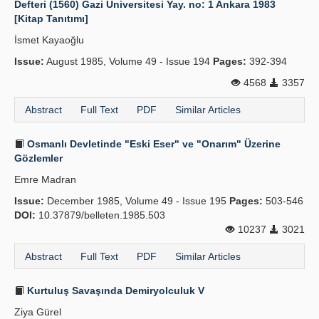
Defteri (1560) Gazi Üniversitesi Yay. no: 1 Ankara 1983
[Kitap Tanıtımı]
Publication Policies
İsmet Kayaoğlu
Guidelines
Issue:
August 1985, Volume 49 - Issue 194
Pages:
392-394
Contact Us
4568
3357
Abstract
Full Text
PDF
Similar Articles
Osmanlı Devletinde "Eski Eser" ve "Onarım" Üzerine
Gözlemler
Emre Madran
Issue:
December 1985, Volume 49 - Issue 195
Pages:
503-546
DOI:
10.37879/belleten.1985.503
10237
3021
Abstract
Full Text
PDF
Similar Articles
Kurtuluş Savaşında Demiryolculuk V
Ziya Gürel