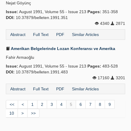
Nejat Göyünç
Issue:
August 1991, Volume 55 - Issue 213
Pages:
351-358
DOI:
10.37879/belleten.1991.351
4340
2871
Abstract
Full Text
PDF
Similar Articles
Amerikan Belgelerinde Lozan Konferansı ve Amerika
Fahir Armaoğlu
Issue:
August 1991, Volume 55 - Issue 213
Pages:
483-528
DOI:
10.37879/belleten.1991.483
17160
3201
Abstract
Full Text
PDF
Similar Articles
<<
<
1
2
3
4
5
6
7
8
9
10
>
>>