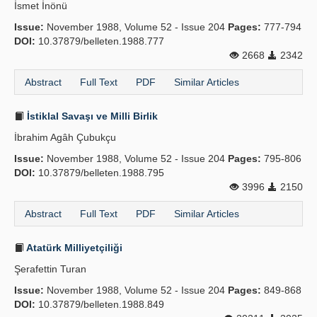
İsmet İnönü
Issue:
November 1988, Volume 52 - Issue 204
Pages:
777-794
DOI:
10.37879/belleten.1988.777
2668
2342
Abstract
Full Text
PDF
Similar Articles
İstiklal Savaşı ve Milli Birlik
İbrahim Agâh Çubukçu
Issue:
November 1988, Volume 52 - Issue 204
Pages:
795-806
DOI:
10.37879/belleten.1988.795
3996
2150
Abstract
Full Text
PDF
Similar Articles
Atatürk Milliyetçiliği
Şerafettin Turan
Issue:
November 1988, Volume 52 - Issue 204
Pages:
849-868
DOI:
10.37879/belleten.1988.849