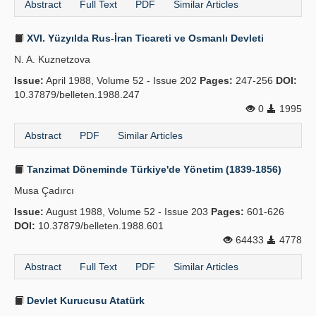
Abstract
Full Text
PDF
Similar Articles
XVI. Yüzyılda Rus-İran Ticareti ve Osmanlı Devleti
N. A. Kuznetzova
Issue:
April 1988, Volume 52 - Issue 202
Pages:
247-256
DOI:
10.37879/belleten.1988.247
0
1995
Abstract
PDF
Similar Articles
Tanzimat Döneminde Türkiye'de Yönetim (1839-1856)
Musa Çadırcı
Issue:
August 1988, Volume 52 - Issue 203
Pages:
601-626
DOI:
10.37879/belleten.1988.601
64433
4778
Abstract
Full Text
PDF
Similar Articles
Devlet Kurucusu Atatürk