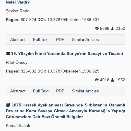
Neler Vardı?
Şevket Rado
Pages:
807-824
DOI:
10.37879/belleten.1986.807
5668
2150
Abstract
Full Text
PDF
Similar Articles
19. Yüzyılın İkinci Yarısında Suriye'nin Sanayi ve Ticareti
Rifat Önsoy
Pages:
825-832
DOI:
10.37879/belleten.1986.825
4018
1952
Abstract
Full Text
PDF
Similar Articles
1875 Hersek Ayaklanması Sırasında Sırbistan'ın Osmanlı
Devletine Karşı Savaşa Girmek Amacıyla Karadağ'la Yaptığı
Görüşmelere Dair Bazı Önemli Belgeler
Kemal Baltalı