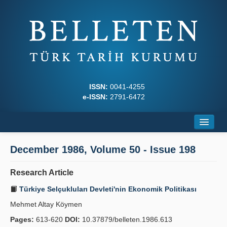
ISSN:
0041-4255
e-ISSN:
2791-6472
Home
December 1986, Volume 50 - Issue 198
About
Research Article
Journal Boards
Türkiye Selçukluları Devleti'nin Ekonomik Politikası
Writing Rules
Mehmet Altay Köymen
Pages:
613-620
DOI:
10.37879/belleten.1986.613
Principles