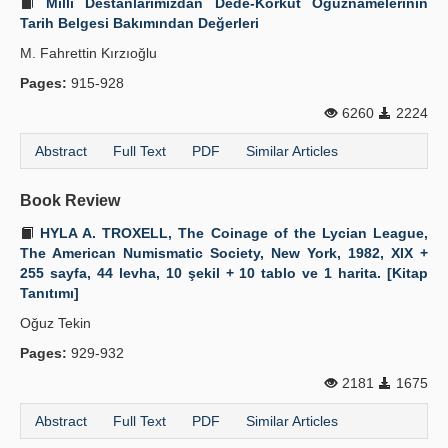
Millî Destanlarımızdan Dede-Korkut Oğuznamelerinin
Tarih Belgesi Bakımından Değerleri
M. Fahrettin Kırzıoğlu
Pages:
915-928
6260
2224
Abstract
Full Text
PDF
Similar Articles
Book Review
HYLA A. TROXELL, The Coinage of the Lycian League,
The American Numismatic Society, New York, 1982, XIX +
255 sayfa, 44 levha, 10 şekil + 10 tablo ve 1 harita. [Kitap
Tanıtımı]
Oğuz Tekin
Pages:
929-932
2181
1675
Abstract
Full Text
PDF
Similar Articles