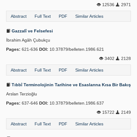
12536
2971
Publication Policies
Abstract
Full Text
PDF
Similar Articles
Guidelines
Gazzalî ve Felsefesi
Contact Us
İbrahim Agâh Çubukçu
Pages:
621-636
DOI:
10.37879/belleten.1986.621
3402
2128
Abstract
Full Text
PDF
Similar Articles
Tıbbî Terminolojinin Tarihine ve Esaslarına Kısa Bir Bakış
Arslan Terzioğlu
Pages:
637-646
DOI:
10.37879/belleten.1986.637
15722
2149
Abstract
Full Text
PDF
Similar Articles