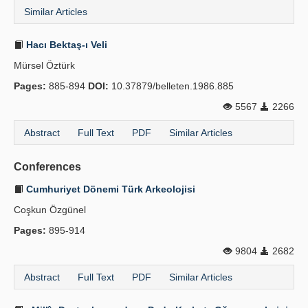
Similar Articles
Hacı Bektaş-ı Veli
Mürsel Öztürk
Pages:
885-894
DOI:
10.37879/belleten.1986.885
5567
2266
Abstract
Full Text
PDF
Similar Articles
Conferences
Cumhuriyet Dönemi Türk Arkeolojisi
Coşkun Özgünel
Pages:
895-914
9804
2682
Abstract
Full Text
PDF
Similar Articles