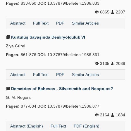
Pages:
833-860
DOI:
10.37879/belleten.1986.833
6865
2207
Abstract
Full Text
PDF
Similar Articles
Kurtuluş Savaşında Demiryolculuk VI
Ziya Gürel
Pages:
861-876
DOI:
10.37879/belleten.1986.861
3135
2039
Abstract
Full Text
PDF
Similar Articles
Demetrios of Ephesos : Silversmith and Neopoios?
G. M. Rogers
Pages:
877-884
DOI:
10.37879/belleten.1986.877
2164
1884
Abstract (English)
Full Text
PDF (English)