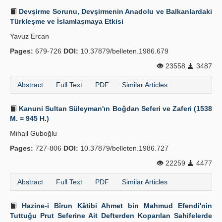
Devşirme Sorunu, Devşirmenin Anadolu ve Balkanlardaki
Türkleşme ve İslamlaşmaya Etkisi
Yavuz Ercan
Pages:
679-726
DOI:
10.37879/belleten.1986.679
23558
3487
Abstract
Full Text
PDF
Similar Articles
Kanuni Sultan Süleyman'ın Boğdan Seferi ve Zaferi (1538
M. = 945 H.)
Mihail Guboğlu
Pages:
727-806
DOI:
10.37879/belleten.1986.727
22259
4477
Abstract
Full Text
PDF
Similar Articles
Hazine-i Bîrun Kâtibi Ahmet bin Mahmud Efendi'nin
Tuttuğu Prut Seferine Ait Defterden Koparılan Sahifelerde