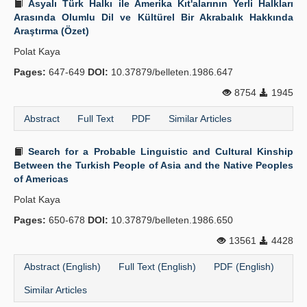
Asyalı Türk Halkı ile Amerika Kıt'alarının Yerli Halkları
Arasında Olumlu Dil ve Kültürel Bir Akrabalık Hakkında
Araştırma (Özet)
Polat Kaya
Pages:
647-649
DOI:
10.37879/belleten.1986.647
8754
1945
Abstract
Full Text
PDF
Similar Articles
Search for a Probable Linguistic and Cultural Kinship
Between the Turkish People of Asia and the Native Peoples
of Americas
Polat Kaya
Pages:
650-678
DOI:
10.37879/belleten.1986.650
13561
4428
Abstract (English)
Full Text (English)
PDF (English)
Similar Articles