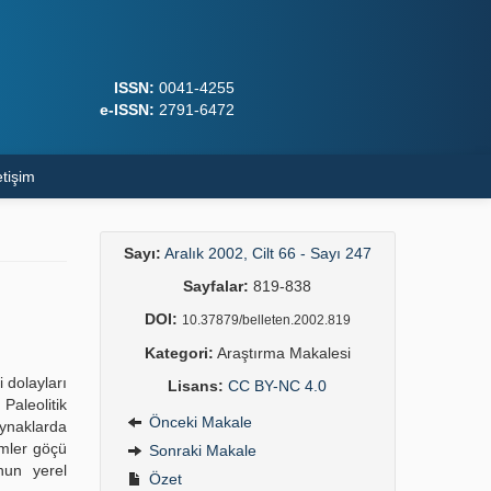
ISSN:
0041-4255
e-ISSN:
2791-6472
etişim
Sayı:
Aralık 2002, Cilt 66 - Sayı 247
Sayfalar:
819-838
DOI:
10.37879/belleten.2002.819
Kategori:
Araştırma Makalesi
 dolayları
Lisans:
CC BY-NC 4.0
Paleolitik
Önceki Makale
aynaklarda
imler göçü
Sonraki Makale
’nun yerel
Özet