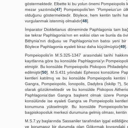
göstermektedir. Elbette ki bu yolun önemi Pompeiopolis ke
mezar yazıtında[
47
] Pompeiopolis’ten
“Pompeius’un ül
olduğunu göstermektedir. Böylece, hem kentin tarihi ha
vurgulanmak istenmiş olmalıdır[
48
].
İmparator Diokletianus döneminde Paphlagonia tam bağ
ise tekrar Paphlagonia’nın en eskisi olan ve bunla da ö
Bithynia’nın doğusu ve Paphlagonia’nın batısı yeni bir 
Böylece Paphlagonia eyaleti biraz daha küçülmüştür[
49
].
Pompeiopolis’in M.S.325-1347 arasındaki tarihi hakkınd
kayıtlarına göre bu konsülde Paphlagonia’yı Pompeiopolis
etmiştir. Bu konsülde Pompeiopolis Piskopos Philadelpho
edilmiştir[
50
]. M.S.431 yılındaki Ephesos konsülüne Pap
kentleri katılmış ve bu konsülde Pompeiopolis kentini
Gangra, Pompeiopolis, İonopolis, Dadybra (İskilip ?), S
olarak gözükmektedir ve bu konsülde Piskopos Aitherios 
Paphlagonia’dan Gangra başkent olmak üzere Pompeiop
konsülünde ise eyaleti Gangra ve Pompeiopolis kentler
konumuna yükselmiştir. Bu konsülde Pompeiopolis’te
başpiskoposluk merkezi durumuna gelmiş olması, kentin
M.S.7.yy başlarında Sassaniler tarafından işgal edildiğin
ve korumasız bir durumda olan Gökırmak kıyısındaki e