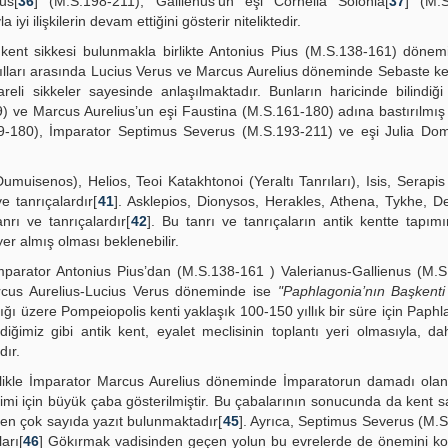
us[
36
] (M.S.198-211), Gallienus’un eşi Cornelia Solonia[
37
] (M.
yi ilişkilerin devam ettiğini gösterir niteliktedir.
kent sikkesi bulunmakla birlikte Antonius Pius (M.S.138-161) dönem
yılları arasında Lucius Verus ve Marcus Aurelius döneminde Sebaste ke
reli sikkeler sayesinde anlaşılmaktadır. Bunların haricinde bilindiği
9) ve Marcus Aurelius’un eşi Faustina (M.S.161-180) adına bastırılmış
S.169-180), İmparator Septimus Severus (M.S.193-211) ve eşi Julia D
umuisenos), Helios, Teoi Katakhtonoi (Yeraltı Tanrıları), Isis, Serapi
e tanrıçalardır[
41
]. Asklepios, Dionysos, Herakles, Athena, Tykhe, 
nrı ve tanrıçalardır[
42
]. Bu tanrı ve tanrıçaların antik kentte tapı
yer almış olması beklenebilir.
 İmparator Antonius Pius’dan (M.S.138-161 ) Valerianus-Gallienus (M.
rcus Aurelius-Lucius Verus döneminde ise
"Paphlagonia’nın Başkenti
ğı üzere Pompeiopolis kenti yaklaşık 100-150 yıllık bir süre için Paphl
diğimiz gibi antik kent, eyalet meclisinin toplantı yeri olmasıyla, d
dır.
likle İmparator Marcus Aurelius döneminde İmparatorun damadı olan
imi için büyük çaba gösterilmiştir. Bu çabalarının sonucunda da kent sa
en çok sayıda yazıt bulunmaktadır[
45
]. Ayrıca, Septimus Severus (M.
arı[
46
] Gökırmak vadisinden geçen yolun bu evrelerde de önemini k