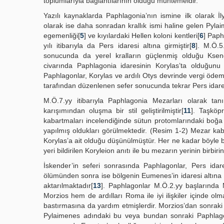
toplumlarıyla bağlantılarının olduğu muhtemeldir.
Yazılı kaynaklarda Paphlagonia’nın ismine ilk olarak İly
olarak ise daha sonradan krallık ismi haline gelen Pylai
egemenliği[
5
] ve kıyılardaki Hellen koloni kentleri[
6
] Paph
yılı itibarıyla da Pers idaresi altına girmiştir[
8
]. M.Ö.5
sonucunda da yerel kralların güçlenmiş olduğu Kseno
civarında Paphlagonia idaresinin Korylas’ta olduğunu
Paphlagonlar, Korylas ve ardılı Otys devrinde vergi ödem
tarafından düzenlenen sefer sonucunda tekrar Pers idare
M.Ö.7.yy itibarıyla Paphlagonia Mezarları olarak tan
karışımından oluşma bir stil geliştirilmiştir[
11
]. Taşköp
kabartmaları incelendiğinde sütun protomlarındaki boğa b
yapılmış oldukları görülmektedir. (Resim 1-2) Mezar kaba
Korylas’a ait olduğu düşünülmüştür. Her ne kadar böyle b
yeri bildirilen Koryleion anıtı ile bu mezarın yerinin birb
İskender’in seferi sonrasında Paphlagonlar, Pers idare
ölümünden sonra ise bölgenin Eumenes’in idaresi altına 
aktarılmaktadır[
13
]. Paphlagonlar M.Ö.2.yy başlarında
Morzios hem de ardılları Roma ile iyi ilişkiler içinde o
bastırmasına da yardım etmişlerdir. Morzios’dan sonraki
Pylaimenes adındaki bu veya bundan sonraki Paphlagoni