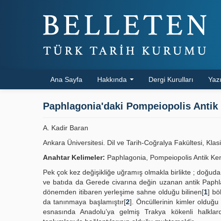
Ana Sayfa
Hakkında
Dergi Kurulları
Yazı
Paphlagonia'daki Pompeiopolis Antik 
A. Kadir Baran
Ankara Üniversitesi. Dil ve Tarih-Coğralya Fakültesi, Klasi
Anahtar Kelimeler:
Paphlagonia, Pompeiopolis Antik Ken
Pek çok kez değişikliğe uğramış olmakla birlikte ; doğuda
ve batıda da Gerede civarına değin uzanan antik Paphlag
dönemden itibaren yerleşime sahne olduğu bilinen[
1
] bö
da tanınmaya başlamıştır[
2
]. Öncüllerinin kimler olduğ
esnasında Anadolu’ya gelmiş Trakya kökenli halklar