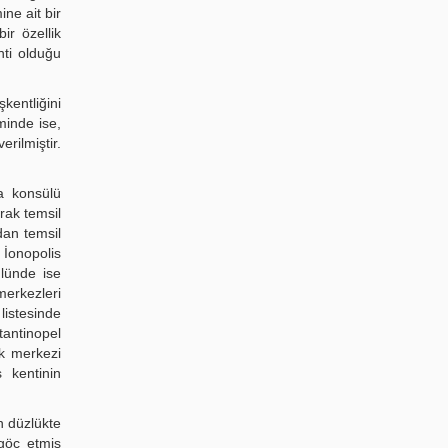
ne ait bir
r özellik
nti olduğu
kentliğini
minde ise,
rilmiştir.
ia konsülü
rak temsil
dan temsil
 İonopolis
ülünde ise
merkezleri
listesinde
antinopel
uk merkezi
s kentinin
n düzlükte
göç etmiş