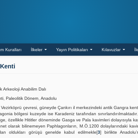
m Kuralları
İlkeler
Yayın Politikaları
Kılavuzlar
İl
Kenti
k Arkeoloji Anabilim Dalı
ti, Paleolitik Dönem, Anadolu
 Vezirköprü çevresi, güneyde Çankırı il merkezindeki antik Gangra kenti
onia bölgesi kuzeyde ise Karadeniz tarafından sınırlandırılmaktadır. 
lge, özellikle Hititler döneminde Gasga ve Pala kavimleri dolayısıyla k
u net olarak bilinemeyen Paphlagonların, M.Ö.1200 dolaylarındaki kav
dan oldukları görüşü genelde kabul edilmekle[
3
] birlikte Anadolu