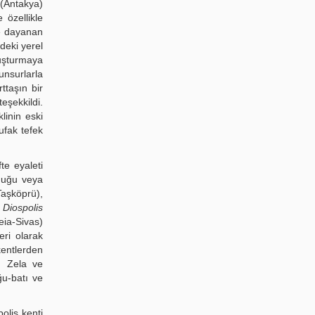
 (Antakya)
 özellikle
ne dayanan
deki yerel
luşturmaya
unsurlarla
ttaşın bir
eşekkildi.
linin eski
ufak tefek
te eyaleti
rduğu veya
aşköprü),
,
Diospolis
ia-Sivas)
eri olarak
kentlerden
, Zela ve
ğu-batı ve
olis kenti