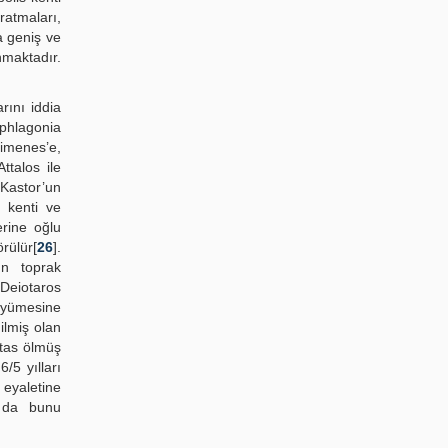
ratmaları,
a geniş ve
nmaktadır.
rını iddia
aphlagonia
aimenes’e,
ttalos ile
 Kastor’un
 kenti ve
erine oğlu
rülür[
26
].
un toprak
Deiotaros
üyümesine
ilmiş olan
ntas ölmüş
/5 yılları
 eyaletine
ı da bunu