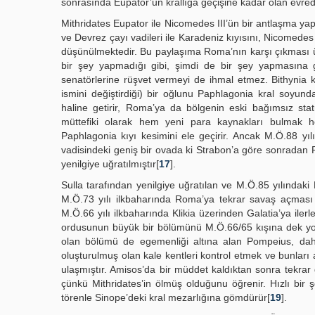
sonrasında Eupator’un krallığa geçişine kadar olan evrede
Mithridates Eupator ile Nicomedes III’ün bir antlaşma ya
ve Devrez çayı vadileri ile Karadeniz kıyısını, Nicomedes
düşünülmektedir. Bu paylaşıma Roma’nın karşı çıkması ü
bir şey yapmadığı gibi, şimdi de bir şey yapmasına g
senatörlerine rüşvet vermeyi de ihmal etmez. Bithynia k
ismini değiştirdiği) bir oğlunu Paphlagonia kral soyun
haline getirir, Roma’ya da bölgenin eski bağımsız sta
müttefiki olarak hem yeni para kaynakları bulmak he
Paphlagonia kıyı kesimini ele geçirir. Ancak M.Ö.88 yı
vadisindeki geniş bir ovada ki Strabon’a göre sonradan 
yenilgiye uğratılmıştır[
17
].
Sulla tarafından yenilgiye uğratılan ve M.Ö.85 yılındaki
M.Ö.73 yılı ilkbaharında Roma’ya tekrar savaş açması
M.Ö.66 yılı ilkbaharında Klikia üzerinden Galatia’ya iler
ordusunun büyük bir bölümünü M.Ö.66/65 kışına dek yok
olan bölümü de egemenliği altına alan Pompeius, dah
oluşturulmuş olan kale kentleri kontrol etmek ve bunla
ulaşmıştır. Amisos’da bir müddet kaldıktan sonra tekra
çünkü Mithridates’in ölmüş olduğunu öğrenir. Hızlı bir 
törenle Sinope’deki kral mezarlığına gömdürür[
19
].