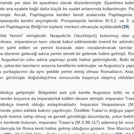
erisinde yer alan bir
eparkhies
olarak düzenlenmiştir.
Eparkhies
keli
de ana eyalete bağlı daha küçük bir eyalet anlamında kullanılmıştır. P
ştir. Ancak, Paphlagonia kentleri kendi aralarında Paphlagonia M
mpeiopolis kentini seçmişlerdir. Pompeiopolis kentinin M.S.2. ve 3. y
 Paphlagonia Birliği’nin toplantı merkezi olmasıyla açıklanabilir[
29
].
lık Yemini” etmişlerdir. Neapolis’te (Vezirköprü) bulunmuş olan y
nılması, imparatorun tanrı olarak kabul edilmesinde önemli bir adımdı
ken şahit edilen ve yemini bozacak olanı cezalandıracak tanrılar
se idarenin geleceği adına yemin etmek bir gelenek haline gelmişti. Ro
 Augustus’un ruhu adına yapmayı pratik haline getirmişlerdir. Belki d
e, yakarılan tanrıların arasına kendilerini sokmuşlar ve Augustus’a yap
yurttaşlarının da aynı şekilde yemin etmiş olması Romalıların, Asia 
ları görünüşte doğululaşUrma sonucunda başarıya ulaşmış oldukları
ukça gelişmiştir. Bölgedeki pek çok kentte Augustus kültü ve do
mler boyunca da imparatorluk kültleri devam etmiştir, imparator Tra
dukça önemli olduğu anlaşılmaktadır. İmparator Vespasianus (M.
nde yolun sıklıkla bakımı yapılmıştır. Özellikle Traian'ın doğuya yap
yük öneme sahip olmuş ve gerekli görüldüğü durumlarda, yolun belirli
is kentinde bulunan, imparator Traian’a (M.S.98-117) adanmış bir onur 
 anlamıyla bir Roma kenti haline gelmiş olduğunu gösterir. Yine Marcus A