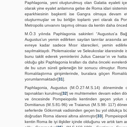
Paphlagonia, yeni oluşturulmuş olan Galatia eyaleti iç
olarak yine eyalet anlamına gelse de Roma idari sistemin
eparkhiesinin başkenti ise Gangra olmaya devam etmi
oluşturmuşlar ve bu birliğin toplantı yeri olarak da Po
Metropolis unvanını taşımış olması da kentin daha önceden
M.Ö.3 yılında Paphlagonia sakinleri “Augustus'a Bağlı
Augustus’un yemin edilirken sayılan tanrılar arasında a
evreye kadar sadece Mısır idarecileri, yemin edilir
sayılmaktaydı. Ptolemaioslar ve Seleukoslar idaresinde i
bunu taklit ederek yeminlerini Julius Caesar’ın ve hatta
olduğu gibi Paphlagonia kralları da daha önceki evrelerd
de bu uzun süreli geleneğin bir sonucu olmuştur. Roma 
Romalılaştırma girişimlerinde, buralara göçen Romalı
yorumlanmaktadır[
31
].
Paphlagonia, Augustus (M.Ö.27-M.S.14) döneminde old
tapınakları kurulmuş[
32
] ve muhtemelen devam eden döne
ve öncesinde Pompeiopolis kentinden geçen yolun ol
Domitianus (M.S.81-96) ve Traianus (M.S.98- 117) dönemi
seferlerde Gökırmak vadisinden geçen bu yol oldukça bü
doğrudan Roma idaresi altına alınmıştır[
33
]. Pompeiopol
kentin Roma ile iyi ilişkiler içinde olduğunu ve artık tam