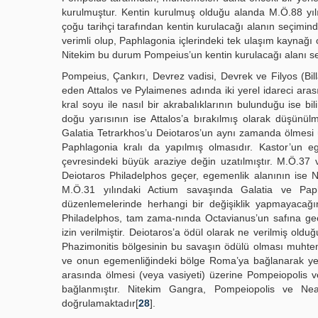
kurulmuştur. Kentin kurulmuş olduğu alanda M.Ö.88 yılı
çoğu tarihçi tarafından kentin kurulacağı alanın seçiminde
verimli olup, Paphlagonia içlerindeki tek ulaşım kayna
Nitekim bu durum Pompeius’un kentin kurulacağı alanı s
Pompeius, Çankırı, Devrez vadisi, Devrek ve Filyos (Bi
eden Attalos ve Pylaimenes adında iki yerel idareci arası
kral soyu ile nasıl bir akrabalıklarının bulunduğu ise bi
doğu yarısının ise Attalos’a bırakılmış olarak düşünülm
Galatia Tetrarkhos’u Deiotaros’un aynı zamanda ölmesi 
Paphlagonia kralı da yapılmış olmasıdır. Kastor’un eg
çevresindeki büyük araziye değin uzatılmıştır. M.Ö.37 
Deiotaros Philadelphos geçer, egemenlik alanının ise Ne
M.Ö.31 yılındaki Actium savaşında Galatia ve Paphl
düzenlemelerinde herhangi bir değişiklik yapmayacağı
Philadelphos, tam zama-nında Octavianus’un safına ge
izin verilmiştir. Deiotaros’a ödül olarak ne verilmiş oldu
Phazimonitis bölgesinin bu savaşın ödülü olması muhtem
ve onun egemenliğindeki bölge Roma’ya bağlanarak yeni 
arasında ölmesi (veya vasiyeti) üzerine Pompeiopolis v
bağlanmıştır. Nitekim Gangra, Pompeiopolis ve Neap
doğrulamaktadır[
28
].