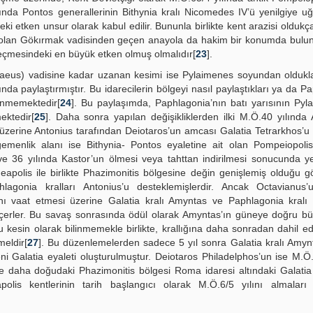
nda Pontos generallerinin Bithynia kralı Nicomedes IV’ü yenilgiye uğ
ki etken unsur olarak kabul edilir. Bununla birlikte kent arazisi oldukç
ğı olan Gökırmak vadisinden geçen anayola da hakim bir konumda bulu
eçmesindeki en büyük etken olmuş olmalıdır[
23
].
llaeus) vadisine kadar uzanan kesimi ise Pylaimenes soyundan oldukla
nda paylaştırmıştır. Bu idarecilerin bölgeyi nasıl paylaştıkları ya da P
linmemektedir[
24
]. Bu paylaşımda, Paphlagonia’nın batı yarısının Pyl
ektedir[
25
]. Daha sonra yapılan değişikliklerden ilki M.Ö.40 yılında A
üzerine Antonius tarafından Deiotaros’un amcası Galatia Tetrarkhos’u
emenlik alanı ise Bithynia- Pontos eyaletine ait olan Pompeiopolis
ve 36 yılında Kastor’un ölmesi veya tahttan indirilmesi sonucunda y
apolis ile birlikte Phazimonitis bölgesine değin genişlemiş olduğu gö
agonia kralları Antonius’u desteklemişlerdir. Ancak Octavianus’
nı vaat etmesi üzerine Galatia kralı Amyntas ve Paphlagonia kralı 
çerler. Bu savaş sonrasında ödül olarak Amyntas’ın güneye doğru b
ğu kesin olarak bilinmemekle birlikte, krallığına daha sonradan dahil ed
eldir[
27
]. Bu düzenlemelerden sadece 5 yıl sonra Galatia kralı Amy
Galatia eyaleti oluşturulmuştur. Deiotaros Philadelphos’un ise M.Ö.6
e daha doğudaki Phazimonitis bölgesi Roma idaresi altındaki Galatia
olis kentlerinin tarih başlangıcı olarak M.Ö.6/5 yılını almalar