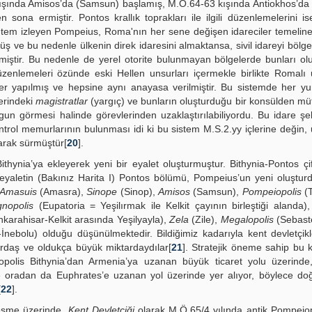
ışında Amisos’da (Samsun) başlamış, M.Ö.64-63 kışında Antiokhos’da
na ermiştir. Pontos krallık toprakları ile ilgili düzenlemelerini ise
 yöntem izleyen Pompeius, Roma'nın her sene değişen idareciler temeli
üş ve bu nedenle ülkenin direk idaresini almaktansa, sivil idareyi bölge
emiştir. Bu nedenle de yerel otorite bulunmayan bölgelerde bunları o
enlemeleri özünde eski Hellen unsurları içermekle birlikte Romalı 
ikler yapılmış ve hepsine aynı anayasa verilmiştir. Bu sistemde her yur
erindeki
magistratlar
(yargıç) ve bunların oluşturduğu bir konsülden müt
gun görmesi halinde görevlerinden uzaklaştırılabiliyordu. Bu idare şek
ntrol memurlarının bulunması idi ki bu sistem M.S.2.yy içlerine değin, 
olarak sürmüştür[
20
].
hynia’ya ekleyerek yeni bir eyalet oluşturmuştur. Bithynia-Pontos çif
u eyaletin (Bakınız Harita I) Pontos bölümü, Pompeius’un yeni oluştu
Amasuis
(Amasra),
Sinope
(Sinop),
Amisos
(Samsun),
Pompeiopolis
(T
nopolis
(Eupatoria = Yeşilırmak ile Kelkit çayının birleştiği alanda)
karahisar-Kelkit arasında Yeşilyayla),
Zela
(Zile),
Megalopolis
(Sebaste
İnebolu) olduğu düşünülmektedir. Bildiğimiz kadarıyla kent devletçikl
nırdaş ve oldukça büyük miktardaydılar[
21
]. Stratejik öneme sahip bu 
opolis Bithynia’dan Armenia’ya uzanan büyük ticaret yolu üzerinde
e oradan da Euphrates’e uzanan yol üzerinde yer alıyor, böylece do
[
22
].
leşme üzerinde,
Kent Devletçiği
olarak M.Ö.65/4 yılında antik Pompeiop