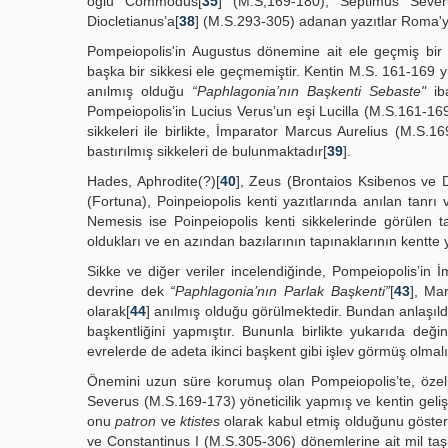
oğlu Commodus[
35
] (M.S,169-180), Septimus Sever
Diocletianus’a[
38
] (M.S.293-305) adanan yazıtlar Roma'yla i
Pompeiopolis'in Augustus dönemine ait ele geçmiş bir 
başka bir sikkesi ele geçmemiştir. Kentin M.S. 161-169 
anılmış olduğu
“Paphlagonia’nın Başkenti Sebaste"
iba
Pompeiopolis’in Lucius Verus’un eşi Lucilla (M.S.161-16
sikkeleri ile birlikte, İmparator Marcus Aurelius (M.
bastırılmış sikkeleri de bulunmaktadır[
39
].
Hades, Aphrodite(?)[
40
], Zeus (Brontaios Ksibenos ve D
(Fortuna), Poinpeiopolis kenti yazıtlarında anılan tanrı v
Nemesis ise Poinpeiopolis kenti sikkelerinde görülen ta
oldukları ve en azından bazılarının tapınaklarının kentte 
Sikke ve diğer veriler incelendiğinde, Pompeiopolis’in
devrine dek
“Paphlagonia’nın Parlak Başkenti”
[
43
], Ma
olarak[
44
] anılmış olduğu görülmektedir. Bundan anlaşıldı
başkentliğini yapmıştır. Bununla birlikte yukarıda değin
evrelerde de adeta ikinci başkent gibi işlev görmüş olmalı
Önemini uzun süre korumuş olan Pompeiopolis’te, özel
Severus (M.S.169-173) yöneticilik yapmış ve kentin geliş
onu
patron
ve
ktistes
olarak kabul etmiş olduğunu göster
ve Constantinus I (M.S.305-306) dönemlerine ait mil taşl