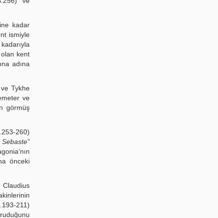
S.256) ve
ine kadar
nt ismiyle
 kadarıyla
 olan kent
omna adına
s ve Tykhe
Demeter ve
mın görmüş
S.253-260)
 Sebaste”
agonia’nın
aha önceki
 Claudius
kinlerinin
S.193-211)
oruduğunu