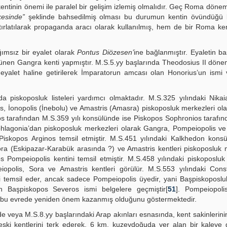
ntinin önemi ile paralel bir gelişim izlemiş olmalıdır. Geç Roma dönemi
kesinde”
şeklinde bahsedilmiş olması bu durumun kentin övündüğü bi
tırlatılarak propaganda aracı olarak kullanılmış, hem de bir Roma ke
ımsız bir eyalet olarak
Pontus Diözesen’
ine bağlanmıştır. Eyaletin baş
vünen Gangra kenti yapmıştır. M.S.5.yy başlarında Theodosius II döne
eyalet haline getirilerek İmparatorun amcası olan Honorius’un ismi ve
a piskoposluk listeleri yardımcı olmaktadır. M.S.325 yılındaki Nika
, İonopolis (İnebolu) ve Amastris (Amasra) piskoposluk merkezleri ola
s tarafından M.S.359 yılı konsülünde ise Piskopos Sophronios tarafın
hlagonia’dan piskoposluk merkezleri olarak Gangra, Pompeiopolis ve
 Piskopos Arginos temsil etmiştir. M.S.451 yılındaki Kalkhedon kons
ora (Eskipazar-Karabük arasında ?) ve Amastris kentleri piskoposluk 
Pompeiopolis kentini temsil etmiştir. M.S.458 yılındaki piskoposluk 
olis, Sora ve Amastris kentleri görülür. M.S.553 yılındaki Const
i temsil eder, ancak sadece Pompeiopolis üyedir, yani Başpiskoposl
n Başpiskopos Severos ismi belgelere geçmiştir[
51
]. Pompeiopoli
 bu evrede yeniden önem kazanmış olduğunu göstermektedir.
de veya M.S.8.yy başlarındaki Arap akınları esnasında, kent sakinlerini
ski kentlerini terk ederek, 6 km. kuzeydoğuda yer alan bir kaleye 