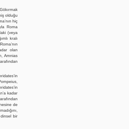
ü Gökırmak
miş olduğu
ma’nın hiç
ıyla Roma
daki (veya
ımlı kralı
 Roma’nın
adar olan
en, Amnias
tarafından
ridates’in
 Pompeius,
ridates’in
n’a kadar
arafından
inesine de
lmadığını,
dinsel bir