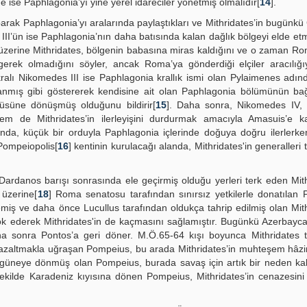
 ise Paphlagonia’yı yine yerel idareciler yönetmiş olmalıdır[
14
].
parak Paphlagonia’yı aralarında paylaştıkları ve Mithridates’in bugünk
 III’ün ise Paphlagonia’nın daha batısında kalan dağlık bölgeyi elde et
zerine Mithridates, bölgenin babasına miras kaldığını ve o zaman Ro
erek olmadığını söyler, ancak Roma’ya gönderdiği elçiler aracılığ
ralı Nikomedes III ise Paphlagonia krallık ismi olan Pylaimenes adın
danmış gibi göstererek kendisine ait olan Paphlagonia bölümünün bağ
tüsüne dönüşmüş olduğunu bildirir[
15
]. Daha sonra, Nikomedes IV,
m de Mithridates’in ilerleyişini durdurmak amacıyla Amasuis’e k
lında, küçük bir orduyla Paphlagonia içlerinde doğuya doğru ilerlerk
Pompeiopolis[
16
] kentinin kurulacağı alanda, Mithridates'in generalleri 
 Dardanos barışı sonrasında ele geçirmiş olduğu yerleri terk eden Mith
 üzerine[
18
] Roma senatosu tarafından sınırsız yetkilerle donatılan
lemiş ve daha önce Lucullus tarafından oldukça tahrip edilmiş olan Mith
 ederek Mithridates'in de kaçmasını sağlamıştır. Bugünkü Azerbayca
a sonra Pontos’a geri döner. M.Ö.65-64 kışı boyunca Mithridates t
rı azaltmakla uğraşan Pompeius, bu arada Mithridates’in muhteşem hâz
r güneye dönmüş olan Pompeius, burada savaş için artık bir neden ka
şekilde Karadeniz kıyısına dönen Pompeius, Mithridates’in cenazesini 