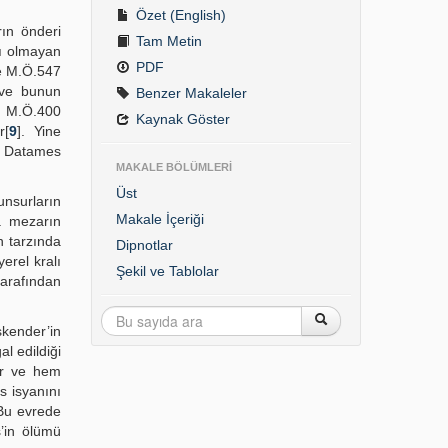
Özet (English)
rın önderi
Tam Metin
cı olmayan
PDF
e M.Ö.547
 ve bunun
Benzer Makaleler
, M.Ö.400
Kaynak Göster
r[
9
]. Yine
pı Datames
MAKALE BÖLÜMLERİ
Üst
nsurların
Makale İçeriği
a mezarın
n tarzında
Dipnotlar
erel kralı
Şekil ve Tablolar
tarafından
skender’in
l edildiği
er ve hem
s isyanını
 Bu evrede
s’in ölümü