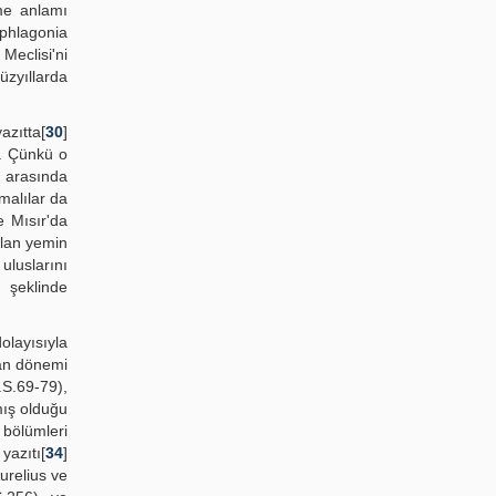
me anlamı
aphlagonia
eclisi'ni
üzyıllarda
azıtta[
30
]
r. Çünkü o
 arasında
malılar da
e Mısır'da
ılan yemin
uluslarını
 şeklinde
layısıyla
ian dönemi
S.69-79),
mış olduğu
 bölümleri
yazıtı[
34
]
urelius ve