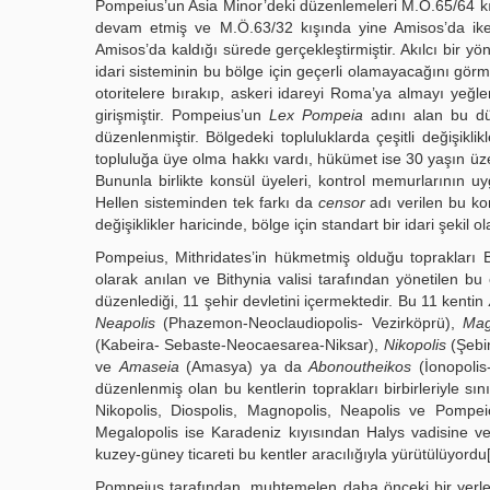
Pompeius’un Asia Minor’deki düzenlemeleri M.Ö.65/64 k
devam etmiş ve M.Ö.63/32 kışında yine Amisos’da iken so
Amisos’da kaldığı sürede gerçekleştirmiştir. Akılcı bir
idari sisteminin bu bölge için geçerli olamayacağını görm
otoritelere bırakıp, askeri idareyi Roma’ya almayı yeğl
girişmiştir. Pompeius’un
Lex Pompeia
adını alan bu düz
düzenlenmiştir. Bölgedeki topluluklarda çeşitli değişikl
topluluğa üye olma hakkı vardı, hükümet ise 30 yaşın üz
Bununla birlikte konsül üyeleri, kontrol memurlarının uy
Hellen sisteminden tek farkı da
censor
adı verilen bu ko
değişiklikler haricinde, bölge için standart bir idari şekil 
Pompeius, Mithridates’in hükmetmiş olduğu toprakları Bit
olarak anılan ve Bithynia valisi tarafından yönetilen b
düzenlediği, 11 şehir devletini içermektedir. Bu 11 kentin
Neapolis
(Phazemon-Neoclaudiopolis- Vezirköprü),
Mag
(Kabeira- Sebaste-Neocaesarea-Niksar),
Nikopolis
(Şebin
ve
Amaseia
(Amasya) ya da
Abonoutheikos
(İonopolis-
düzenlenmiş olan bu kentlerin toprakları birbirleriyle sı
Nikopolis, Diospolis, Magnopolis, Neapolis ve Pompei
Megalopolis ise Karadeniz kıyısından Halys vadisine v
kuzey-güney ticareti bu kentler aracılığıyla yürütülüyordu
Pompeius tarafından, muhtemelen daha önceki bir yer