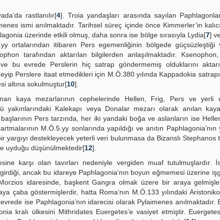
ada’da rastlanılır[
4
]. Troia yandaşları arasında sayılan Paphlagonla
menes ismi anılmaktadır. Tarihsel süreç içinde önce Kimmerler’in kalı
lagonia üzerinde etkili olmuş, daha sonra ise bölge sırasıyla Lydia[
7
] v
.yy ortalarından itibaren Pers egemenliğinin bölgede güçsüzleştiği
phon tarafından aktarılan bilgilerden anlaşılmaktadır. Ksenophon
 ve bu evrede Perslerin hiç satrap göndermemiş olduklarını aktarı
eyip Perslere itaat etmedikleri için M.Ö.380 yılında Kappadokia satra
si altına sokulmuştur[
10
].
ınan kaya mezarlarının cephelerinde Hellen, Frig, Pers ve yerli u
rü yakınlarındaki Kalekapı veya Donalar mezarı olarak anılan kay
aşlarının Pers tarzında, her iki yandaki boğa ve aslanların ise Helle
rtmalarının M.Ö.5.yy sonlarında yapıldığı ve anıtın Paphlagonia’nın y
ir yargıyı destekleyecek yeterli veri bulunmasa da Bizanslı Stephanos 
irine uyduğu düşünülmektedir[
12
].
sine karşı olan tavırları nedeniyle vergiden muaf tutulmuşlardır. İ
girdiği, ancak bu idareye Paphlagonia’nın boyun eğmemesi üzerine işga
 Morzios idaresinde, başkent Gangra olmak üzere bir araya gelmişl
lmaya çaba göstermişlerdir, hatta Roma’nın M.Ö.133 yılındaki Aristoniko
 evrede ise Paphlagonia’nın idarecisi olarak Pylaimenes anılmaktadır.
a kralı ülkesini Mithridates Euergetes’e vasiyet etmiştir. Euergete