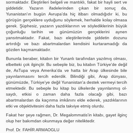
sormaktadır. Eleştirileri belgeli ve mantıklı, fakat bir hayli sert ve
şiddetidir. Yazarın ifadelerinden çıkan bir sonuç da,
Yunanistan'ın bugün Avrupa'da hiç itibarı olmadığıdır ki, bu
görüşün gerçeklere uyduğunu söy­lemek, herhalde kolay olmasa
gerek. Şüphesiz, yazarın yazdıklarının ve söylediklerinin büyük
çoğunluğu tarihin ve günümüzün gerçeklerini aynen
yansıtmaktadır. Fakat, bazı eleştirilerinde şiddetin dozunu
artırdığı ve bazı abartmalardan kendisini kurtaramadığı da
gözden kaçmamak­tadır.
Bununla beraber, kitabın bir Yunanlı tarafından yazılmış olması,
elbetteki çok ilginçtir. Bu sebeple biz, bu kitabın Türkiye'de değil
de, AsTupa veya Amerika'da ve hatta bir Arap ülkesinde bile
yayınlanmasını tercih ederdik. Bilindiği gibi, Arap dünyası,
günümüzde, Türkiye'ye değil Yunanistan'a destek vermeyi tercih
etmektedir. Bu sebeple bu kitap bu ülkelerde yayınlanmış ol­
saydı, etkisi o zaman daha fazla olacağı gibi, bazı
abartmalardan da kaçınma imkânını elde ede­rek, yazdıklarının
etki ve objektivitesini daha fazla takviye etmiş olurdu.
Fakat her şeye rağmen, Dr. Megalommatis'in kitabı, gayet ilginç
olup her bakımdan okunmaya değer niteliktedir.
Prof. Dr. FAHİR ARMAOGLU