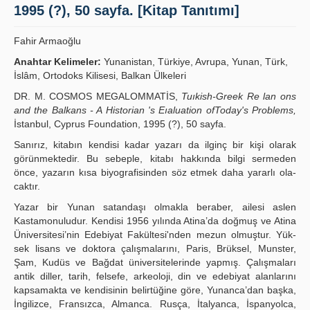
1995 (?), 50 sayfa. [Kitap Tanıtımı]
Yayın Politikaları
Fahir Armaoğlu
Kılavuzlar
Anahtar Kelimeler:
Yunanistan, Türkiye, Avrupa, Yunan, Türk,
İletişim
İslâm, Ortodoks Kilisesi, Balkan Ülkeleri
DR. M. COSMOS MEGALOMMATİS,
Tuıkish-Greek Re lan ons
and the Balkans - A Historian 's Eıaluation ofToday's Problems,
İstanbul, Cyprus Foundation, 1995 (?), 50 sayfa.
Sanırız, kitabın kendisi kadar yazarı da ilginç bir kişi olarak
görünmektedir. Bu sebeple, kitabı hakkında bilgi sermeden
önce, yazarın kısa biyografisinden söz etmek daha yararlı ola­
caktır.
Yazar bir Yunan satandaşı olmakla beraber, ailesi aslen
Kastamonuludur. Kendisi 1956 yı­lında Atina’da doğmuş ve Atina
Üniversitesi’nin Edebiyat Fakültesi'nden mezun olmuştur. Yük­
sek lisans ve doktora çalışmalarını, Paris, Brüksel, Munster,
Şam, Kudüs ve Bağdat üniversitele­rinde yapmış. Çalışmaları
antik diller, tarih, felsefe, arkeoloji, din ve edebiyat alanlarını
kapsa­makta ve kendisinin belirtüğine göre, Yunanca’dan başka,
İngilizce, Fransızca, Almanca. Rusça, İtalyanca, İspanyolca,