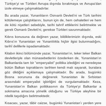
Türkiye’yi ve Türkleri Avrupa dı­şında bırakmaya ve Avrupa'dan
izole etmeye çalışmaktadırlar.
Bu arada yazar, Yunanlıların Osnıanlı Devleti'ni ve Türk tarihini
kötülemeye çalıştıklarını, bunun için de, hem cehaletleri ve hem
de kötü niyetleri sebebiyle, tarihi tahrif ettiklerini be­lirtmekte ve
gerek Osmanlı Devleti'ni, gerekse Türkleri savunmaktadır.
Kıbrıs konusuna da değinen yazar, bildiklerimizin dışında, eski
Kıbrıs'ın Yunanistan ve Yunanlılıkla hiçbir ilgisi bulunmadığını,
tarihî delillerle ispadamaktadır.
Kitabın ikinci bölümünde yazar, Yunanistan'ın, teker teker Balkan
devletleriyle olan mü­nasebetlerini özederken de, Yunanistan'ın
Balkanlarda tam bir “emperyalist" politika izlediğini ve neredeyse
bütün Balkan topraklarını tarihten kendi malı sayarak, buralara
göz diktiğini açık­lamaya çalışmaktadır. Bu arada, bugünkü
Bosna sorununa da değinerek Yunanistan ile Sırbis­tan
arasındaki emperyalist işbirliğini de vurgulamaktadır. Keza,
Yunanistan'ın Balkan politikası­nın da Türkiye'yi Balkanlar a
sokmama amacına yönelik olduğunu ve Türkiye aleyhine bir
nite­lik taşıdığını belirtmektedir.
Kısacası, yazar, tâbir caizse, bugünkü Yunanistan’ı yerden yere