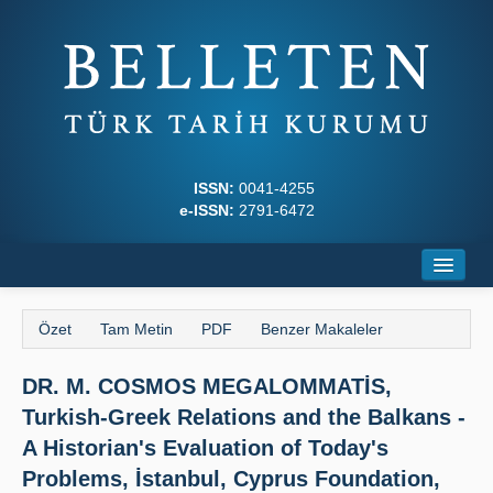
ISSN:
0041-4255
e-ISSN:
2791-6472
Ana Sayfa
Özet
Tam Metin
PDF
Benzer Makaleler
Hakkında
DR. M. COSMOS MEGALOMMATİS,
Dergi Kurulları
Turkish-Greek Relations and the Balkans -
Yazım Kuralları
A Historian's Evaluation of Today's
Problems, İstanbul, Cyprus Foundation,
İlkeler