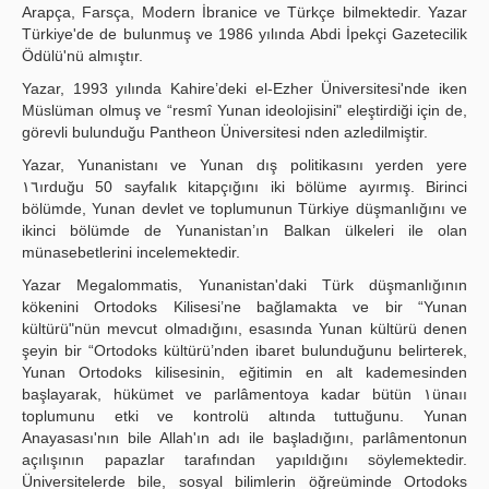
Arapça, Farsça, Modern İbranice ve Türkçe bilmektedir. Yazar
Türkiye'de de bulunmuş ve 1986 yılında Abdi İpekçi Gazetecilik
Ödülü'nü almıştır.
Yazar, 1993 yılında Kahire’deki el-Ezher Üniversitesi'nde iken
Müslüman olmuş ve “resmî Yunan ideolojisini" eleştirdiği için de,
görevli bulunduğu Pantheon Üniversitesi nden azledil­miştir.
Yazar, Yunanistanı ve Yunan dış politikasını yerden yere
١٦ırduğu 50 sayfalık kitapçığını iki bölüme ayırmış. Birinci
bölümde, Yunan devlet ve toplumunun Türkiye düşmanlığını ve
ikinci bölümde de Yunanistan’ın Balkan ülkeleri ile olan
münasebetlerini incelemektedir.
Yazar Megalommatis, Yunanistan'daki Türk düşmanlığının
kökenini Ortodoks Kilisesi’ne bağlamakta ve bir “Yunan
kültürü"nün mevcut olmadığını, esasında Yunan kültürü denen
şeyin bir “Ortodoks kültürü’nden ibaret bulunduğunu belirterek,
Yunan Ortodoks kilisesinin, eğiti­min en alt kademesinden
başlayarak, hükümet ve parlâmentoya kadar bütün ١ünaıı
toplumunu etki ve kontrolü altında tuttuğunu. Yunan
Anayasası'nın bile Allah'ın adı ile başladığını, parlâ­mentonun
açılışının papazlar tarafından yapıldığını söylemektedir.
Üniversitelerde bile, sosyal bilimlerin öğreüminde Ortodoks