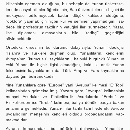
kilisesinin egemen olduğunu, bu sebeple de Yunan üniversite­
lerinde sosyal bilimler öğretiminin, Bau üniversitelerinin hiçbiri ile
mukayese edilemeyecek ka­dar düşük kalitede olduğunu,
“doktora” yapmak için hiçbir kur ve seminer yapılmadığını, sa­
dece bir profesörün takdirinin yetüğini ileri sürmektedir. Yazar,
lise diploması olmayanların bile “tarihçi” geçindiğini
söylemektedir.
Ortodoks kilisesinin bu durumu dolayısıyla. Yunan ideolojisi
“İslâm’a ve Türklere düşman olup, Yunanlıların, kendilerini
Avrupa'nın “kurucusu" saydıklarını, halbuki bugünkü Yunan ın
eski Yunan ile hiçbir ilgisi olmadığını, kaldı ki antik Yunan
felsefesinin kaynaklarının da. Türk. Arap ve Fars kaynaklarına
dayandığını belirtmektedir.
Yine Yunanlılara göre “Europe” yani “Avrupa" kelimesi “E١Topi”
kelimesinden gelmekte imiş. Yazara göre, “Avrupa" kelimesinin
menşei Asurlular ve Finikelilerdir. Asurlularda “Erebu” ve
Finikelilerden ise “Erebi” kelimesi, batıya dönük, bauya bakan
anlamına gelmektedir. Yunan- hlar tarihi tahrif ederek, Avrupa
uygarlığının menşeinin kendileri olduğu propagandasını yap­
maktadırlar.
Avrupa konusundaki bu görüşleri dolayısıyla. Yunanlılar,