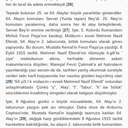
her iki taraf da adeta erimekteydi [
26
].
Tepede bulunan 25. ve 64. Alaylar büyük yararlıklar gösterdiler.
64. Alayın komutanı Servet (Yurda tapan) Bey'di. 25. Alay'ın
komutanı yaralanmış, daha sonra her iki alay birleştirilerek,
Servet Bey'in emrine verilmişti [
27
]. İşte, 5. Kolordu Kumandanı
Mirlivâ Fevzi Paşa'nın kardeşi, Mülâzım-ı evvel Mehmet Nazif
Efendi, 64. Alay'ın 2. taburunda, bölük komutanı olarak görev
yapıyordu. Bu durum, Mustafa Kemal'in Fevzi Paşa'ya yazdığı, 8
Eylül 1915 tarihli, Mehmet Nazif Efendi'nin ölümüyle il-gili"ta '
ziye" mektubunun altına, herhalde dönemin askeri
makamlarınca düşülen; Mareşal Fevzi Çakmak'a ait hatıraların
yayınlandığı yazı sensin-de de, tarihleri yanlış okunmak suretiyle
verilen latin harfi kopyasında her nasılsa gözden kaçırılmış olan
[
28
] "64 y2t I k mülazım-ı evveli Mehmed Nazif Efendi" notundan
anlaşılmaktadır. Çünkü "y", `Alay'; "t", 'Tabur', "k" ise 'bölük"
sözcüklerinin kısaltılmış simgeleri olarak belgeye düşülmüştür.
İşte, 8 Ağustos günkü o büyük mücadelede, 64. Alay'ın 2.
taburunun yazgısı pek acı olmuştur. Daha önce de Arıburnu
Cephesi'nde, Mustafa Kemal'in başlattığı taarruza katılan 64.
Alay'ın [
29
], değişik harp günlüklerindeki 8 Ağustos 1915 tarihli
hareketine bakıldığında, bu alayın 2. taburunda birlik kumandanı