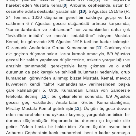
hareket eden Mustafa Kemal[
9
], Arıburnu cephesinde, üstün bir
cesaretle adeta destanlar yaratmıştı!. [
10
]. 6 Ağustos 1915'te (R.
24 Temmuz 1330 düşmanın genel bir saldırıya geçişi ve bu
saldırının 6-7 Ağustos gecesi olağanüstü artması karşısında,
"kumandanlardan ve zabilandan" her zamankinden daha çok
"fevkalâde intibâh" ve mesâi-i fedakârâne" isteyen Mustafa
Kemal, bu görevinde 8/9 Ağustos 1915 tarihine kadar kalmıştır.
O zamanki Anafartalar Grubu Kumandanı'nın[
11
] Conkbayırı'nı
ele geçiren düşman saldırı larını kırmak amacıyla, 8/9 Ağustos
gecesi bir saldırı yapılması düşüncesine, askerin yorgunluğu ve
arazinin tanınmadığı gerekçesiyle karşı çıkması ve o anki
durumun da pek karışık ve tehlikeli bulunması nedeniyle, grup
kumandanı görevinden alınmış; bizzat Mustafa Kemal, mevcut
kuvvetlerin kendi "taht-t kumandasına» verilmesinden başka
çare kalmadığını 5. Ordu Kumandanı Liman von Sanders'e
telefonla iletmiş [
12
]; bu gelişmelerin sonunda, 8/9 Ağustos
gecesi geç vakitlerde, Anafartalar Grubu Kumandanlığına,
Miralay Mustafa Kemal getirilmiştir[
13
]. Üç gün üç gece devam
eden muharebeler onu uykusuz koymuş, yorgunluktan biticin bir
duruma düşürmüştür. Raporunda bu durumu şu biçimde dile
getirir: "Adeta hasta bir halde idim. Zaten üç-dört aydan beri
Arıburnu Cephesi'nin kanlı muharebatı beni o kadar yormuş,o