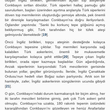
oluşan Ingiliz birlikleri, gemilerinden açılan top ateşleriyle
Conkbayın sırtlan dövülür, Türk siperleri hallaç pamuğu gibi
savrulurken, başları üzerinden aşırtma anşlanyla Türk siperlerini
döven top mermilerinin oluşturduğu şemsiye altında, pek önemli
bir direnişle karşılaşmadan Conkbayın'na doğru ilerliyorlardı.
Oglander yapıtında: "Sanki bu korkunç tepe göğsünü açmış
bekliyormuş gibi, Türk tarafından hiç bir tüfek ateşi
gelmiyordu"demektedir [
19
].
Öncü İngiliz birlikleri, topçu ateşinin desteğinde kolayca
Conkbayırı tepesine çıktılar. Top mermileri karşısında sağ
kalabilen Türk askerlerini, önemli bir mukavemetle
karşılaşmadan kolayca şehit ettiler[
20
]. Tepeye çıkan İngiliz
birlikleri, orada siper kazmaya başladılar. Gün ağardığında,
Anzak siperlerinin karşısındaki Türk mevzilerinin gerisinde
bulunan yollar, geçitler görünüyordu. İleride, İngiliz Çanakkale
Ordusu'nun hedefi olan Boğaz suları parlıyordu. Artık son bir
hamleyle, zafer, İngiliz askerlerinin süngülerinin ucunda gibiydi
[
21
].
O gün, Conkbayırı'ndaki durum karmakarışık bir biçim almış, her
iki tarafın mevzileri birbirine girmiş, pek çok Türk askeri şehit
olmuştu. Conkbayırı'na uzakta, 180 rakımlı tepenin üstündeki
karargâhından Conkbayırı'nı gözetleyen ve henüz Anafartalar