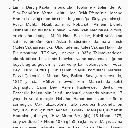
s. 15.
Limnili Derviş Kaptan'ın oğlu olan Tophane khtiplerinden Ali
Sım Efendi'nin, Varnalı Müftü Hacı Bekir Efendi'nin Hasane
Hanım'la evliliğinden birisi kız beş çocuğu dünyaya gelmişti:
Fevzi, Muhtar, Nazif, Sami ve Nebahat... Ali Sım Efendi,
Osmanlı Ordusu'nda subaydı. Albay iken Medine'de ölmüş,
orada gömülmüştü. Müftü Hacı Bekir ise, Kuleli Vak'asına
katılmış, bir süre Kuleli Askeri Idadisi'nin zindanına atılmıştı
(Kuleli Vak'ası için bkz: Uluğ Iğdemir, Kuleli Vak'ası Hakkında
Bir Araştırma, TTK yay., Ankara, ı 937); Takmakzadeler"
olarak bilinen bu ailenin bireyleri, vatan savunması uğruna
büyük uğraş göstermiş, can verip kan dökmüşlerdir. Fevzi
Bey, Türk Kurtuluş Savaşı'nın büyük komutanı Mareşal
Fevzi Çakmak'tır. Muhtar Bey, Balkan Savaşları sırasında,
1912 yılında, MülLzım-ı evvel iken, Manastır'da şehit
düşmüştür. Sami Bey, Askeri Rüştiye'de, "Baytar ve
Eczacılik. bölümünün `sınıf-, mahsus' kısmında okurken, 17
yaşında vefat etmiştir. Nebahat Hanım ise, uzun bir ömür
sürmüştür. Çakmakzadeler'in aile şeceresi hakkında en
doyurucu bilgi için bkz. Adnan Çakmak, "Mareşal Çakmak'ın
Hatıraları", thimyet, (Haz: Murat Sertoğlu), 15 Nisan 1975;
bu yazı dizisi 12 Nisan 1975 günü başlamış ve Mayıs ayına
kadar devam etmiştir; ayrıca bkz: Sinan Omur, Büyük