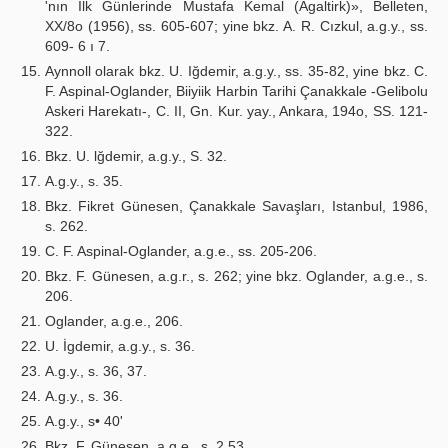
'nın Ilk Günlerinde Mustafa Kemal (Agaltirk)», Belleten,
XX/8o (1956), ss. 605-607; yine bkz. A. R. Cızkul, a.g.y., ss.
609- 6 ı 7.
Aynnoll olarak bkz. U. Iğdemir, a.g.y., ss. 35-82, yine bkz. C.
F. Aspinal-Oglander, Biiyiik Harbin Tarihi Çanakkale -Gelibolu
Askeri Harekatı-, C. II, Gn. Kur. yay., Ankara, 194o, SS. 121-
322.
Bkz. U. lğdemir, a.g.y., S. 32.
A.g.y., s. 35.
Bkz. Fikret Günesen, Çanakkale Savaşları, Istanbul, 1986,
s. 262.
C. F. Aspinal-Oglander, a.g.e., ss. 205-206.
Bkz. F. Günesen, a.g.r., s. 262; yine bkz. Oglander, a.g.e., s.
206.
Oglander, a.g.e., 206.
U. İgdemir, a.g.y., s. 36.
A.g.y., s. 36, 37.
A.g.y., s. 36.
A.g.y., s• 40'
Bkz. F. Günesen, a.g.e., s. 2.53.