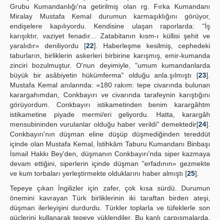
Grubu Kumandanlığı'na getirilmiş olan rg. Fırka Kumandanı
Miralay Mustafa Kemal durumun karmaşıklığını görüyor,
endişelere kapılıyordu. Kendisine ulaşan raporlarda: "İş
karışıktır, vaziyet fenadır... Zatabitanın kısm-ı küllisi şehit ve
yaralıdır» deniliyordu [
22
]. Haberleşme kesilmiş, cephedeki
taburların, birliklerin askerleri birbirine karışmış, emir-kumanda
zinciri bozulmuştur. O'nun deyimiyle, "umum kumandanlarda
büyük bir asâbiyetin hükümferma" olduğu anla.şılmıştı [
23
].
Mustafa Kemal anılannda: «180 rakım: tepe civarında bulunan
karargahımdan, Conkbayırı ve civarında tarafeynin karıştığını
görüyordum. Conkbayırı istikametinden benim karargâhtm
istikametine piyade mermi/eri geliyordu. Hatta, karargâh
mensubininden vurulanlar olduğu haber verildi" demektedir[
24
].
Conkbayırı'nın düşman eline düşüp düşmediğinden tereddüt
içinde olan Mustafa Kemal, İstihkâm Taburu Kumandanı Binbaşı
İsmail Hakkı Bey'den, düşmanın Conkbayırı'nda siper kazmaya
devam ettiğini, siperlerin içinde düşman "erfadının» gezmekte
ve kum torbaları yerleştirmekte olduklarını haber almıştı [
25
].
Tepeye çıkan İngilizler için zafer, çok kısa sürdü. Durumun
önemini kavrayan Türk birliklerinin iki taraftan birden ateşi,
düşman ilerleyişini durdurdu. Türkler toplarla ve tüfeklerle son
güçlerini kullanarak tepeye yüklendiler. Bu kanlı çarpışmalarda,