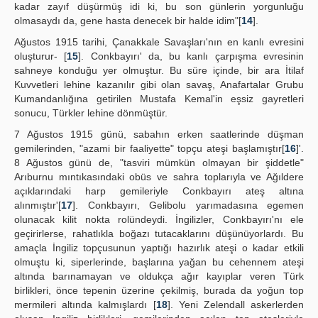
kadar zayıf düşürmüş idi ki, bu son günlerin yorgunluğu
olmasaydı da, gene hasta denecek bir halde idim"[
14
].
Ağustos 1915 tarihi, Çanakkale Savaşları'nın en kanlı evresini
oluşturur- [
15
]. Conkbayırı' da, bu kanlı çarpışma evresinin
sahneye konduğu yer olmuştur. Bu süre içinde, bir ara İtilaf
Kuvvetleri lehine kazanılır gibi olan savaş, Anafartalar Grubu
Kumandanlığına getirilen Mustafa Kemal'in eşsiz gayretleri
sonucu, Türkler lehine dönmüştür.
7 Ağustos 1915 günü, sabahın erken saatlerinde düşman
gemilerinden, "azami bir faaliyette" topçu ateşi başlamıştır[
16
]'.
8 Ağustos günü de, "tasviri mümkün olmayan bir şiddetle"
Arıburnu mıntıkasındaki obüs ve sahra toplarıyla ve Ağıldere
açıklarındaki harp gemileriyle Conkbayırı ateş altına
alınmıştır'[
17
]. Conkbayırı, Gelibolu yarımadasına egemen
olunacak kilit nokta rolündeydi. İngilizler, Conkbayırı'nı ele
geçirirlerse, rahatlıkla boğazı tutacaklarını düşünüyorlardı. Bu
amaçla İngiliz topçusunun yaptığı hazırlık ateşi o kadar etkili
olmuştu ki, siperlerinde, başlarına yağan bu cehennem ateşi
altında barınamayan ve oldukça ağır kayıplar veren Türk
birlikleri, önce tepenin üzerine çekilmiş, burada da yoğun top
mermileri altında kalmışlardı [
18
]. Yeni Zelendall askerlerden