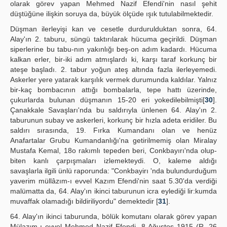
olarak görev yapan Mehmed Nazif Efendi'nin nasıl şehit
düştüğüne ilişkin soruya da, büyük ölçüde ışık tutulabilmektedir.
Düşman ilerleyişi kan ve cesetle durdurulduktan sonra, 64.
Alay'ın 2. taburu, süngü taktırılarak hücuma geçirildi. Düşman
siperlerine bu tabu-nın yakınlığı beş-on adım kadardı. Hücuma
kalkan erler, bir-iki adım atmışlardı ki, karşı taraf korkunç bir
ateşe başladı. 2. tabur yoğun ateş altında fazla ilerleyemedi.
Askerler yere yatarak karşılık vermek durumunda kaldılar. Yalnız
bir-kaç bombacının attığı bombalarla, tepe hattı üzerinde,
çukurlarda bulunan düşmanın 15-20 eri yokedilebilmişti[
30
].
Çanakkale Savaşları'nda bu saldırıyla ünlenen 64. Alay'ın 2.
taburunun subay ve askerleri, korkunç bir hızla adeta eridiler. Bu
saldırı sırasında, 19. Fırka Kumandanı olan ve henüz
Anafartalar Grubu Kumandanlığı'na getirilmemiş olan Miralay
Mustafa Kemal, 18o rakımlı tepeden beri, Conkbayırı'nda olup-
biten kanlı çarpışmaları izlemekteydi. O, kaleme aldığı
savaşlarla ilgili ünlü raporunda: "Conkbayirı 'nda bulundurduğum
yaverim müllâzım-ı evvel Kazım Efendi'nin saat 5.30'da verdiği
malümatta da, 64. Alay'ın ikinci taburunun icra eylediği lir:kumda
muvaffak olamadığı bildiriliyordu" demektedir [
31
].
64. Alay'ın ikinci taburunda, bölük komutanı olarak görev yapan
Mülazım-ı evvel Mehmed Nazif Efendi, 8 Ağustos 1915 (R. 26