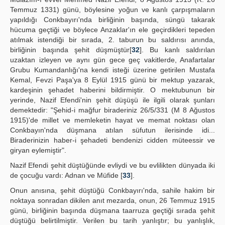
Temmuz 1331) günü, böylesine yoğun ve kanlı çarpışmaların
yapıldığı Conkbayırı'nda birliğinin başında, süngü takarak
hücuma geçtiği ve böylece Anzaklar'ın ele geçirdikleri tepeden
atılmak istendiği bir sırada, 2. taburun bu saldırısı anında,
birliğinin başında şehit düşmüştür[
32
]. Bu kanlı saldırılan
uzaktan izleyen ve aynı gün gece geç vakitlerde, Anafartalar
Grubu Kumandanlığı'na kendi isteği üzerine getirilen Mustafa
Kemal, Fevzi Paşa'ya 8 Eylül 1915 günü bir mektup yazarak,
kardeşinin şehadet haberini bildirmiştir. O mektubunun bir
yerinde, Nazif Efendi'nin şehit düşüşü ile ilgili olarak şunları
demektedir: "Şehid-i mağfur biraderiniz 26/5/331 (M 8 Ağustos
1915)'de millet ve memleketin hayat ve memat noktası olan
Conkbayın'nda düşmana atılan süfutun ilerisinde idi...
Biraderinizin haber-i şehadeti bendenizi cidden müteessir ve
giryan eylemiştir".
Nazif Efendi şehit düştüğünde evliydi ve bu evlilikten dünyada iki
de çocuğu vardı: Adnan ve Müfide [
33
].
Onun anısına, şehit düştüğü Conkbayırı'nda, sahile hakim bir
noktaya sonradan dikilen anıt mezarda, onun, 26 Temmuz 1915
günü, birliğinin başında düşmana taarruza geçtiği sırada şehit
düştüğü belirtilmiştir. Verilen bu tarih yanlıştır; bu yanlışlık,