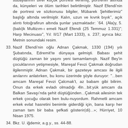
subaylannın birer küçük portresi verilmiş, portrenin altında
da, künyeleri ve ölüm tarihleri belirtilmiştir. Nazif Efendi'nin
de portresi ve sözkonusu bilgiler, Mübarek Şehitlerimiz"
başlığı altında verilmiştir. Kalın, uzun ve kıvnk bıyık'', açık
alıntı fotoğrafirun altında şunlar yazmaktadır: `64. (Ala)y, 5.
(balıi)k Multizım-ı emeli Nazif Efendi (25 Temmuz 1.331)";
Harp Mecinuası", Yıl: II/17 (Mart 1333), s. 237; ayrıca bkz:
Metnin sonundaki resim.
Nazif Efendi'nin oğlu Adnan Çakmak, 1330 (194) yılı
Şubatında, Edremit'te dünyaya gelmişti. Babası şehit
düştüğü zaman bir yaşını yeni tamamlamıştı. Nazif Bey'in
çocuklarının yetişmesiyle, Mareşal Fevzi Çakmak doğrudan
ilgilenmiştir. Adnan Çakmak, bir gazeteye amcası ile ilgili
anılarını anlatırken, bu konu üzerinde şöyle duruyor: "...ben
amcam Mareşal Fevzi Çalcmak't, az babam gibi bilirim.
Onun da erkek evladı olmadığı 4ln...bit:yük amcam da
Balkan Savaşı'nda şehit düştüğünden...Çakmak ailesinin tek
erkek çocuğu olarak ben bulu-nuyordum. Rahmetli amcam
erkek evlat hasretini benimle giderdiği için, bana karşı her
zaman tam bir baba şefkati gösterir(di)...»; Hürriyet, 10
Nisan 1975.
Bkz. U. iğdemir, a.g.y., ss. 44-88.