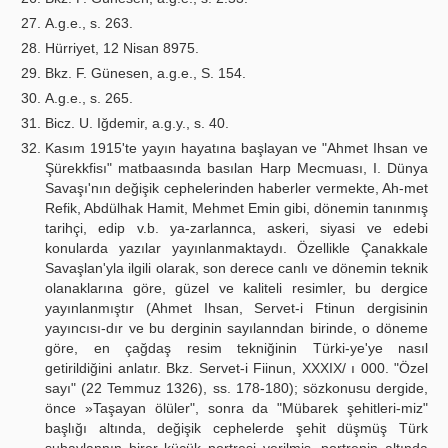
A.g.e., s. 263.
Hürriyet, 12 Nisan 8975.
Bkz. F. Günesen, a.g.e., S. 154.
A.g.e., s. 265.
Bicz. U. Iğdemir, a.g.y., s. 40.
Kasım 1915'te yayın hayatına başlayan ve "Ahmet Ihsan ve
Şürekkfisı" matbaasında basılan Harp Mecmuası, I. Dünya
Savaşı'nın değişik cephelerinden haberler vermekte, Ah-met
Refik, Abdülhak Hamit, Mehmet Emin gibi, dönemin tanınmış
tarihçi, edip v.b. ya-zarlannca, askeri, siyasi ve edebi
konularda yazılar yayınlanmaktaydı. Özellikle Çanakkale
Savaşlan'yla ilgili olarak, son derece canlı ve dönemin teknik
olanaklarına göre, güzel ve kaliteli resimler, bu dergice
yayınlanmıştır (Ahmet Ihsan, Servet-i Ftinun dergisinin
yayıncısı-dır ve bu derginin sayılanndan birinde, o döneme
göre, en çağdaş resim tekniğinin Türki-ye'ye nasıl
getirildiğini anlatır. Bkz. Servet-i Fiinun, XXXIX/ ı 000. "Özel
sayı" (22 Temmuz 1326), ss. 178-180); sözkonusu dergide,
önce »Taşayan ölüler", sonra da "Mübarek şehitleri-miz"
başlığı altında, değişik cephelerde şehit düşmüş Türk