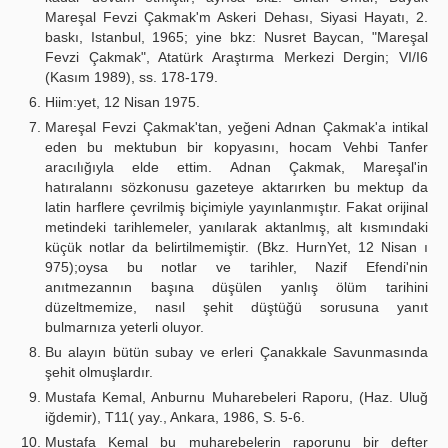
Mareşal Fevzi Çakmak'm Askeri Dehası, Siyasi Hayatı, 2.
baskı, Istanbul, 1965; yine bkz: Nusret Baycan, "Mareşal
Fevzi Çakmak", Atatürk Araştırma Merkezi Dergin; VI/I6
(Kasım 1989), ss. 178-179.
Hiim:yet, 12 Nisan 1975.
Mareşal Fevzi Çakmak'tan, yeğeni Adnan Çakmak'a intikal
eden bu mektubun bir kopyasını, hocam Vehbi Tanfer
aracılığıyla elde ettim. Adnan Çakmak, Mareşal'in
hatıralannı sözkonusu gazeteye aktarırken bu mektup da
latin harflere çevrilmiş biçimiyle yayınlanmıştır. Fakat orijinal
metindeki tarihlemeler, yanılarak aktanlmış, alt kısmındaki
küçük notlar da belirtilmemiştir. (Bkz. HurnYet, 12 Nisan ı
975);oysa bu notlar ve tarihler, Nazif Efendi'nin
anıtmezannın başına düşülen yanlış ölüm tarihini
düzeltmemize, nasıl şehit düştüğü sorusuna yanıt
bulmarnıza yeterli oluyor.
Bu alayın bütün subay ve erleri Çanakkale Savunmasında
şehit olmuşlardır.
Mustafa Kemal, Anburnu Muharebeleri Raporu, (Haz. Uluğ
iğdemir), T11( yay., Ankara, 1986, S. 5-6.
Mustafa Kemal bu muharebelerin raporunu bir defter