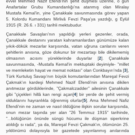
evvel Mehmed Nazif Efendi'nin şehit düşmesi üzerine, o gün
Anafartalar Grubu Kumandanlığı'na atanmış olan Miralay
Mustafa Kemal'in, yine Çanakkale savunmasında görev yapan
5. Kolordu Kumandanı Mirlivâ Fevzi Paşa'ya yazdığı, g Eylül
1915 (R. 26.6. ı 331) tarihli mektubudur.
Çanakkale Savaşları'nın yapıldığı yerleri gezenler, orada,
Çanakkale destanını yaratan kahramanlardan günümüze kalan
yıkık-dökük mezarlar karşısında, vatan uğruna canlarını veren
şehitlerin anısına, göze dokunur bir mezartaşı bile dikilememiş
olmasının acısını yüreklerinde duyarlar [
2
]. Çanakkale
savunmasında, -Mustafa Kemal'in mektuptaki deyimiyle- "millet
ve memleketin hayat ve memat noktası" olan Conkbayırı'nda [
3
],
Türk Kurtuluş Savaşı'nın büyük komutanlarından Mareşal Fevzi
Çakmak'ın kardeşi Mehmed Nazif Efendi'nin anısına dikilen
anıtmezar gördüklerinde, "Çakmalczadder'' ailesinin Çanakkale
gibi "çiçekleri hillâ kan rengi açan[
4
] bir yerde de şehit vermiş
olduklarını hayranlıkla öğrenmiş olurlar[
5
]. Ama Mehmed Nafiz
Efendi'nin ne zaman ve nasıl öldüğüne ilişkin sorular karşısında,
onun mezar taşında yer alan "26 Temmuz 1915" tarihinde,
"...bölüğünün önünde süngü hücumu ile düşman siperkrine
atıldığı sı rada", ya da, Mareşal Fevzi Çakmak'ın, ölümünün 25.
yıldönümü dolayısıyla bir gazetede yayınlanmış anılarında