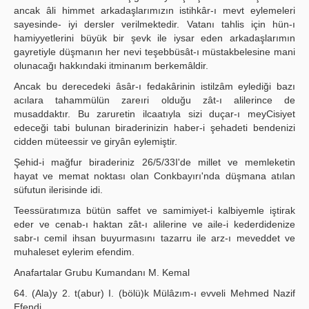
ancak âli himmet arkadaşlarımızın istihkâr-ı mevt eylemeleri
sayesinde- iyi dersler verilmektedir. Vatanı tahlis için hün-ı
hamiyyetlerini büyük bir şevk ile iysar eden arkadaşlarımın
gayretiyle düşmanın her nevi teşebbüsât-ı müstakbelesine mani
olunacağı hakkındaki itminanım berkemâldir.
Ancak bu derecedeki âsâr-ı fedakârinin istilzâm eylediği bazı
acılara tahammülün zareıri olduğu zât-ı alilerince de
musaddaktır. Bu zaruretin ilcaatıyla sizi duçar-ı meyCisiyet
edeceği tabi bulunan biraderinizin haber-i şehadeti bendenizi
cidden müteessir ve giryân eylemiştir.
Şehid-i mağfur biraderiniz 26/5/33I'de millet ve memleketin
hayat ve memat noktası olan Conkbayırı'nda düşmana atılan
süfutun ilerisinde idi.
Teessüratımıza bütün saffet ve samimiyet-i kalbiyemle iştirak
eder ve cenab-ı haktan zât-ı alilerine ve aile-i kederdidenize
sabr-ı cemil ihsan buyurmasını tazarru ile arz-ı meveddet ve
muhaleset eylerim efendim.
Anafartalar Grubu Kumandanı M. Kemal
64. (Ala)y 2. t(abur) I. (bölü)k Mülâzım-ı evveli Mehmed Nazif
Efendi