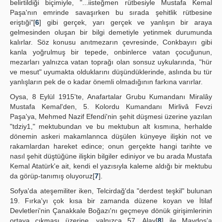
belirtildiği biçimiyle, "...iisteğmen rütbesiyle Mustafa Kemal
Paşa'nın emrinde savaşırken bu sırada şehitlik rütbesine
eriştıği"[
6
] gibi gerçek, yarı gerçek ve yanlışın bir araya
gelmesinden oluşan bir bilgi demetiyle yetinmek durumunda
kalırlar. Söz konusu anıtmezarın çevresinde, Conkbayırı gibi
kanla yoğrulmuş bir tepede, onbinlerce vatan çocuğunun,
mezarları yalnızca vatan toprağı olan sonsuz uykularında, "hür
ve mesut" uyumakta olduklarını düşündüklerinde, aslında bu tür
yanlışların pek de o kadar önemli olmadığının farkına varırlar.
Oysa, 8 Eylül 1915'te, Anafartalar Grubu Kumandanı Miralây
Mustafa Kemal'den, 5. Kolordu Kumandanı Mirlivâ Fevzi
Paşa'ya, Mehmed Nazif Efendi'nin şehit düşmesi üzerine yazılan
"tdziy1," mektubundan ve bu mektubun alt kısmına, herhalde
dönemin askeri makamlannca düşülen künyeye ilişkin not ve
rakamlardan hareket edince; onun gerçekte hangi tarihte ve
nasıl şehit düştüğüne ilişkin bilgiler ediniyor ve bu arada Mustafa
Kemal Atatürk'e ait, kendi el yazısıyla kaleme aldığı bir mektubu
da görüp-tanımış oluyoruz[
7
].
Sofya'da ateşemiliter iken, Telcirdağ'da "derdest teşkil" bulunan
19. Fırka'yı çok kısa bir zamanda düzene koyan ve İtilaf
Devletleri'nin Çanakkale Boğazı'nı geçmeye dönük girişimlerinin
ortaya çıkması üzerine, yalnızca 57. Alay[
8
] ile Maydos'a