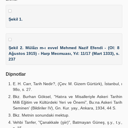
Şekil 1.
Şekil 2. Mülâzı m-ı evvel Mehmed Nazif Efendi - (Ol: 8
Ağustos 1915) - Harp Mecmuası, Yıl: 11/17 (Mart 1333), s.
237
Dipnotlar
E. H. Carr, Tarih Nedir?, (Çev. M. Gizem Gürtürk), İstanbul, ı
98o, s. 27.
Bkz. Burhan Göksel, "Hatıra ve Misalleriyle Askeri Tarihin
Milli Eğitim ve Kültürdeki Yeri ve Önemi", Bu:na Askeri Tarih
Seminen' (Bildiriler IV), Gn. Kur. yay., Ankara, 1934, 44 S.
Bkz. Metnin sonundaki mektup.
Vehbi Tanfer, "Çanakkale (şiir)", Batmayan Güneş, ş.y., t.y.,