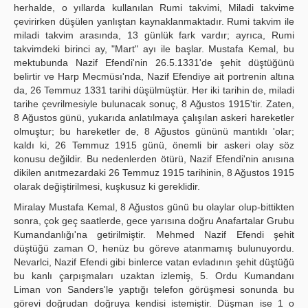
herhalde, o yıllarda kullanılan Rumi takvimi, Miladi takvime
çevirirken düşülen yanlıştan kaynaklanmaktadır. Rumi takvim ile
miladi takvim arasında, 13 günlük fark vardır; ayrıca, Rumi
takvimdeki birinci ay, "Mart" ayı ile başlar. Mustafa Kemal, bu
mektubunda Nazif Efendi'nin 26.5.1331'de şehit düştüğünü
belirtir ve Harp Mecmüsı'nda, Nazif Efendiye ait portrenin altına
da, 26 Temmuz 1331 tarihi düşülmüştür. Her iki tarihin de, miladi
tarihe çevrilmesiyle bulunacak sonuç, 8 Ağustos 1915'tir. Zaten,
8 Ağustos günü, yukarıda anlatılmaya çalışılan askeri hareketler
olmuştur; bu hareketler de, 8 Ağustos gününü mantıklı 'olar;
kaldı ki, 26 Temmuz 1915 günü, önemli bir askeri olay söz
konusu değildir. Bu nedenlerden ötürü, Nazif Efendi'nin anısına
dikilen anıtmezardaki 26 Temmuz 1915 tarihinin, 8 Ağustos 1915
olarak değiştirilmesi, kuşkusuz ki gereklidir.
Miralay Mustafa Kemal, 8 Ağustos günü bu olaylar olup-bittikten
sonra, çok geç saatlerde, gece yarısına doğru Anafartalar Grubu
Kumandanlığı'na getirilmiştir. Mehmed Nazif Efendi şehit
düştüğü zaman O, henüz bu göreve atanmamış bulunuyordu.
Nevarlci, Nazif Efendi gibi binlerce vatan evladının şehit düştüğü
bu kanlı çarpışmaları uzaktan izlemiş, 5. Ordu Kumandanı
Liman von Sanders'le yaptığı telefon görüşmesi sonunda bu
görevi doğrudan doğruya kendisi istemiştir. Düşman ise 1 o