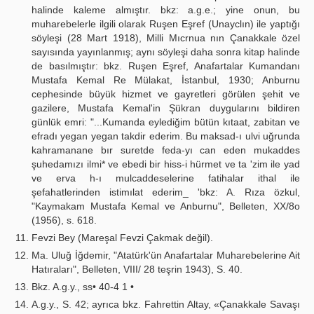
halinde kaleme almıştır. bkz: a.g.e.; yine onun, bu
muharebelerle ilgili olarak Ruşen Eşref (Unayclın) ile yaptığı
söyleşi (28 Mart 1918), Milli Mıcrnua nın Çanakkale özel
sayısında yayınlanmış; aynı söyleşi daha sonra kitap halinde
de basılmıştır: bkz. Ruşen Eşref, Anafartalar Kumandanı
Mustafa Kemal Re Mülakat, İstanbul, 1930; Anburnu
cephesinde büyük hizmet ve gayretleri görülen şehit ve
gazilere, Mustafa Kemal'in Şükran duygularını bildiren
günlük emri: "...Kumanda eylediğim bütün kıtaat, zabitan ve
efradı yegan yegan takdir ederim. Bu maksad-ı ulvi uğrunda
kahramanane bır suretde feda-yı can eden mukaddes
şuhedamızı ilmi* ve ebedi bir hiss-i hürmet ve ta 'zim ile yad
ve erva h-ı mulcaddeselerine fatihalar ithal ile
şefahatlerinden istimılat ederim_ 'bkz: A. Rıza özkul,
"Kaymakam Mustafa Kemal ve Anburnu", Belleten, XX/8o
(1956), s. 618.
Fevzi Bey (Mareşal Fevzi Çakmak değil).
Ma. Uluğ İğdemir, "Atatürk'ün Anafartalar Muharebelerine Ait
Hatıraları", Belleten, VIII/ 28 teşrin 1943), S. 40.
Bkz. A.g.y., ss• 40-4 1 •
A.g.y., S. 42; ayrıca bkz. Fahrettin Altay, «Çanakkale Savaşı