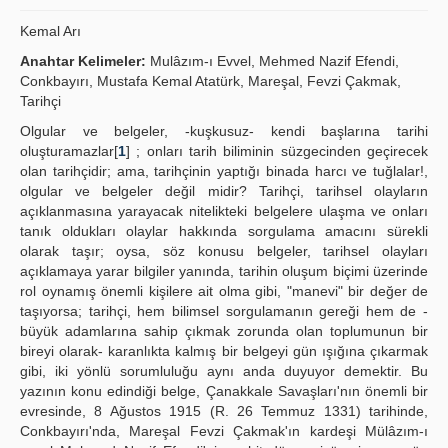
Yayın Politikaları
Kemal Arı
Anahtar Kelimeler:
Mulâzım-ı Evvel, Mehmed Nazif Efendi,
Kılavuzlar
Conkbayırı, Mustafa Kemal Atatürk, Mareşal, Fevzi Çakmak,
Tarihçi
İletişim
Olgular ve belgeler, -kuşkusuz- kendi başlarına tarihi
oluşturamazlar[
1
] ; onları tarih biliminin süzgecinden geçirecek
olan tarihçidir; ama, tarihçinin yaptığı binada harcı ve tuğlalar!,
olgular ve belgeler değil midir? Tarihçi, tarihsel olayların
açıklanmasına yarayacak nitelikteki belgelere ulaşma ve onları
tanık oldukları olaylar hakkında sorgulama amacını sürekli
olarak taşır; oysa, söz konusu belgeler, tarihsel olayları
açıklamaya yarar bilgiler yanında, tarihin oluşum biçimi üzerinde
rol oynamış önemli kişilere ait olma gibi, "manevi" bir değer de
taşıyorsa; tarihçi, hem bilimsel sorgulamanın gereği hem de -
büyük adamlarına sahip çıkmak zorunda olan toplumunun bir
bireyi olarak- karanlıkta kalmış bir belgeyi gün ışığına çıkarmak
gibi, iki yönlü sorumluluğu aynı anda duyuyor demektir. Bu
yazının konu edindiği belge, Çanakkale Savaşları'nın önemli bir
evresinde, 8 Ağustos 1915 (R. 26 Temmuz 1331) tarihinde,
Conkbayırı'nda, Mareşal Fevzi Çakmak'ın kardeşi Mülâzım-ı