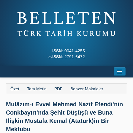
ISSN:
0041-4255
e-ISSN:
2791-6472
Ana Sayfa
Özet
Tam Metin
PDF
Benzer Makaleler
Hakkında
Mulâzım-ı Evvel Mehmed Nazif Efendi'nin
Dergi Kurulları
Conkbayırı'nda Şehit Düşüşü ve Buna
Yazım Kuralları
İlişkin Mustafa Kemal (Atatürk)in Bir
Mektubu
İlkeler